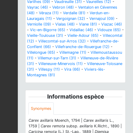
Varilhes (09)
-
Vaudreuille (31)
-
Vaureilles (12)
-
Vayrac (46)
-
Vebron (48)
-
Ventalon en Cévennes
(48)
-
Véraza (11)
-
Verdalle (81)
-
Verdun-en-
Lauragais (11)
-
Vergoignan (32)
-
Vernajoul (09)
-
Verniolle (09)
-
Vialas (48)
-
Viane (81)
-
Viazac (46)
-
Vic-en-Bigorre (65)
-
Vidaillac (46)
-
Vidouze (65)
-
Vieille-Toulouse (31)
-
Vielle-Adour (65)
-
Villecomtal
(12)
-
Villecomtal-sur-Arros (32)
-
Villefranche-de-
Conflent (66)
-
Villefranche-de-Rouergue (12)
-
Villelongue (65)
-
Villemagne (11)
-
Villemoustaussou
(11)
-
Villemur-sur-Tarn (31)
-
Villeneuve-de-Rivière
(31)
-
Villeneuve-Minervois (11)
-
Villeneuve-Tolosane
(31)
-
Villespy (11)
-
Vira (66)
-
Viviers-lès-
Montagnes (81)
Informations espèce
Synonymes
Carex axillaris
Moench, 1794 |
Carex axillaris
L.,
1759 |
Carex remota
subsp.
axillaris
K.Richt., 1890 |
Caricina remota
(L.) St.-Lag., 1889 |
Diemisa