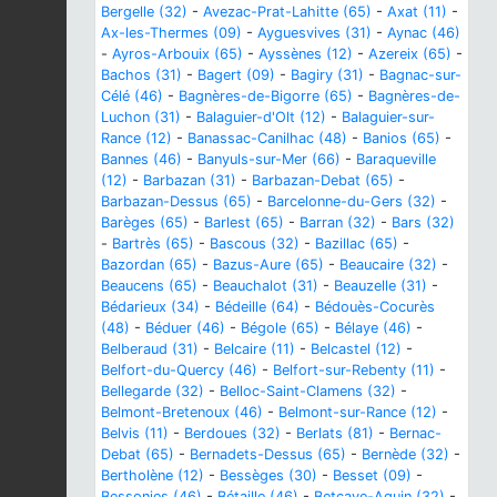
Bergelle (32)
-
Avezac-Prat-Lahitte (65)
-
Axat (11)
-
Ax-les-Thermes (09)
-
Ayguesvives (31)
-
Aynac (46)
-
Ayros-Arbouix (65)
-
Ayssènes (12)
-
Azereix (65)
-
Bachos (31)
-
Bagert (09)
-
Bagiry (31)
-
Bagnac-sur-
Célé (46)
-
Bagnères-de-Bigorre (65)
-
Bagnères-de-
Luchon (31)
-
Balaguier-d'Olt (12)
-
Balaguier-sur-
Rance (12)
-
Banassac-Canilhac (48)
-
Banios (65)
-
Bannes (46)
-
Banyuls-sur-Mer (66)
-
Baraqueville
(12)
-
Barbazan (31)
-
Barbazan-Debat (65)
-
Barbazan-Dessus (65)
-
Barcelonne-du-Gers (32)
-
Barèges (65)
-
Barlest (65)
-
Barran (32)
-
Bars (32)
-
Bartrès (65)
-
Bascous (32)
-
Bazillac (65)
-
Bazordan (65)
-
Bazus-Aure (65)
-
Beaucaire (32)
-
Beaucens (65)
-
Beauchalot (31)
-
Beauzelle (31)
-
Bédarieux (34)
-
Bédeille (64)
-
Bédouès-Cocurès
(48)
-
Béduer (46)
-
Bégole (65)
-
Bélaye (46)
-
Belberaud (31)
-
Belcaire (11)
-
Belcastel (12)
-
Belfort-du-Quercy (46)
-
Belfort-sur-Rebenty (11)
-
Bellegarde (32)
-
Belloc-Saint-Clamens (32)
-
Belmont-Bretenoux (46)
-
Belmont-sur-Rance (12)
-
Belvis (11)
-
Berdoues (32)
-
Berlats (81)
-
Bernac-
Debat (65)
-
Bernadets-Dessus (65)
-
Bernède (32)
-
Bertholène (12)
-
Bessèges (30)
-
Besset (09)
-
Bessonies (46)
-
Bétaille (46)
-
Betcave-Aguin (32)
-