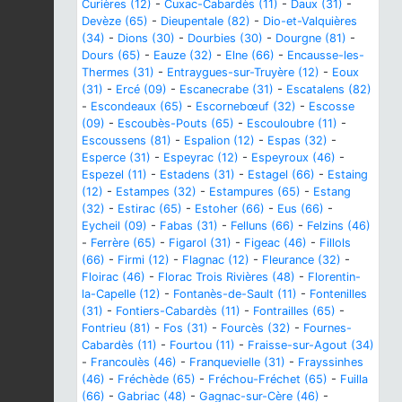
Curières (12)
-
Cuxac-Cabardès (11)
-
Daux (31)
-
Devèze (65)
-
Dieupentale (82)
-
Dio-et-Valquières
(34)
-
Dions (30)
-
Dourbies (30)
-
Dourgne (81)
-
Dours (65)
-
Eauze (32)
-
Elne (66)
-
Encausse-les-
Thermes (31)
-
Entraygues-sur-Truyère (12)
-
Eoux
(31)
-
Ercé (09)
-
Escanecrabe (31)
-
Escatalens (82)
-
Escondeaux (65)
-
Escornebœuf (32)
-
Escosse
(09)
-
Escoubès-Pouts (65)
-
Escouloubre (11)
-
Escoussens (81)
-
Espalion (12)
-
Espas (32)
-
Esperce (31)
-
Espeyrac (12)
-
Espeyroux (46)
-
Espezel (11)
-
Estadens (31)
-
Estagel (66)
-
Estaing
(12)
-
Estampes (32)
-
Estampures (65)
-
Estang
(32)
-
Estirac (65)
-
Estoher (66)
-
Eus (66)
-
Eycheil (09)
-
Fabas (31)
-
Felluns (66)
-
Felzins (46)
-
Ferrère (65)
-
Figarol (31)
-
Figeac (46)
-
Fillols
(66)
-
Firmi (12)
-
Flagnac (12)
-
Fleurance (32)
-
Floirac (46)
-
Florac Trois Rivières (48)
-
Florentin-
la-Capelle (12)
-
Fontanès-de-Sault (11)
-
Fontenilles
(31)
-
Fontiers-Cabardès (11)
-
Fontrailles (65)
-
Fontrieu (81)
-
Fos (31)
-
Fourcès (32)
-
Fournes-
Cabardès (11)
-
Fourtou (11)
-
Fraisse-sur-Agout (34)
-
Francoulès (46)
-
Franquevielle (31)
-
Frayssinhes
(46)
-
Fréchède (65)
-
Fréchou-Fréchet (65)
-
Fuilla
(66)
-
Gabriac (48)
-
Gagnac-sur-Cère (46)
-