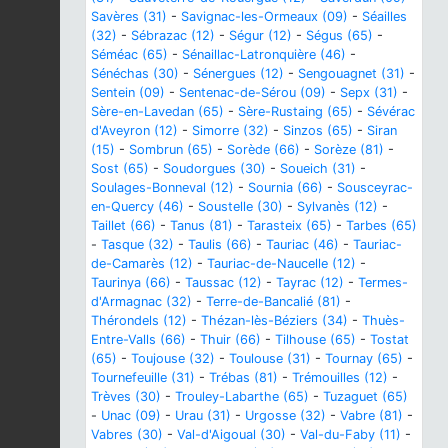
Savères (31)
-
Savignac-les-Ormeaux (09)
-
Séailles
(32)
-
Sébrazac (12)
-
Ségur (12)
-
Ségus (65)
-
Séméac (65)
-
Sénaillac-Latronquière (46)
-
Sénéchas (30)
-
Sénergues (12)
-
Sengouagnet (31)
-
Sentein (09)
-
Sentenac-de-Sérou (09)
-
Sepx (31)
-
Sère-en-Lavedan (65)
-
Sère-Rustaing (65)
-
Sévérac
d'Aveyron (12)
-
Simorre (32)
-
Sinzos (65)
-
Siran
(15)
-
Sombrun (65)
-
Sorède (66)
-
Sorèze (81)
-
Sost (65)
-
Soudorgues (30)
-
Soueich (31)
-
Soulages-Bonneval (12)
-
Sournia (66)
-
Sousceyrac-
en-Quercy (46)
-
Soustelle (30)
-
Sylvanès (12)
-
Taillet (66)
-
Tanus (81)
-
Tarasteix (65)
-
Tarbes (65)
-
Tasque (32)
-
Taulis (66)
-
Tauriac (46)
-
Tauriac-
de-Camarès (12)
-
Tauriac-de-Naucelle (12)
-
Taurinya (66)
-
Taussac (12)
-
Tayrac (12)
-
Termes-
d'Armagnac (32)
-
Terre-de-Bancalié (81)
-
Thérondels (12)
-
Thézan-lès-Béziers (34)
-
Thuès-
Entre-Valls (66)
-
Thuir (66)
-
Tilhouse (65)
-
Tostat
(65)
-
Toujouse (32)
-
Toulouse (31)
-
Tournay (65)
-
Tournefeuille (31)
-
Trébas (81)
-
Trémouilles (12)
-
Trèves (30)
-
Trouley-Labarthe (65)
-
Tuzaguet (65)
-
Unac (09)
-
Urau (31)
-
Urgosse (32)
-
Vabre (81)
-
Vabres (30)
-
Val-d'Aigoual (30)
-
Val-du-Faby (11)
-