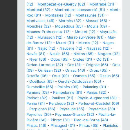
(12)
-
Montpezat-de-Quercy (82)
-
Montrabé (31)
-
Montréal (32)
-
Montredon-Labessonnié (81)
-
Mont-
Roc (81)
-
Montsalès (12)
-
Montsaunès (31)
-
Montvalent (46)
-
Mormès (32)
-
Mosset (66)
-
Mouchès (32)
-
Moulédous (65)
-
Moulis (09)
-
Mounes-Prohencoux (12)
-
Mouret (12)
-
Moyrazès
(12)
-
Murasson (12)
-
Murat-sur-Vèbre (81)
-
Mur-
de-Barrez (12)
-
Muret (31)
-
Murols (12)
-
Nages
(81)
-
Najac (12)
-
Naucelle (12)
-
Naussac (12)
-
Navès (81)
-
Neuilh (65)
-
Nistos (65)
-
Nogaro (32)
-
Nyer (66)
-
Odos (65)
-
Ondes (31)
-
Oô (31)
-
Ordan-Larroque (32)
-
Ore (31)
-
Orignac (65)
-
Orlu
(09)
-
Ornézan (32)
-
Orniac (46)
-
Oroix (65)
-
Ortaffa (66)
-
Orus (09)
-
Osmets (65)
-
Ossun (65)
-
Oueilloux (65)
-
Ourdis-Cotdoussan (65)
-
Oursbelille (65)
-
Pailhès (09)
-
Palaminy (31)
-
Pamiers (09)
-
Pampelonne (81)
-
Panjas (32)
-
Parisot (82)
-
Paulinet (81)
-
Payrin-Augmontel (81)
-
Penne (81)
-
Perchède (32)
-
Perles-et-Castelet (09)
-
Perpignan (66)
-
Peyraube (65)
-
Peyremale (30)
-
Peyrolles (30)
-
Peyrusse-Grande (32)
-
Pézilla-la-
Rivière (66)
-
Pibrac (31)
-
Pied-de-Borne (48)
-
Pinsac (46)
-
Pinsaguel (31)
-
Pintac (65)
-
Planioles