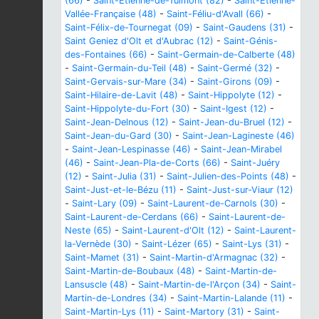
(66)
-
Saint-Étienne-de-Tulmont (82)
-
Saint-Étienne-
Vallée-Française (48)
-
Saint-Féliu-d'Avall (66)
-
Saint-Félix-de-Tournegat (09)
-
Saint-Gaudens (31)
-
Saint Geniez d'Olt et d'Aubrac (12)
-
Saint-Génis-
des-Fontaines (66)
-
Saint-Germain-de-Calberte (48)
-
Saint-Germain-du-Teil (48)
-
Saint-Germé (32)
-
Saint-Gervais-sur-Mare (34)
-
Saint-Girons (09)
-
Saint-Hilaire-de-Lavit (48)
-
Saint-Hippolyte (12)
-
Saint-Hippolyte-du-Fort (30)
-
Saint-Igest (12)
-
Saint-Jean-Delnous (12)
-
Saint-Jean-du-Bruel (12)
-
Saint-Jean-du-Gard (30)
-
Saint-Jean-Lagineste (46)
-
Saint-Jean-Lespinasse (46)
-
Saint-Jean-Mirabel
(46)
-
Saint-Jean-Pla-de-Corts (66)
-
Saint-Juéry
(12)
-
Saint-Julia (31)
-
Saint-Julien-des-Points (48)
-
Saint-Just-et-le-Bézu (11)
-
Saint-Just-sur-Viaur (12)
-
Saint-Lary (09)
-
Saint-Laurent-de-Carnols (30)
-
Saint-Laurent-de-Cerdans (66)
-
Saint-Laurent-de-
Neste (65)
-
Saint-Laurent-d'Olt (12)
-
Saint-Laurent-
la-Vernède (30)
-
Saint-Lézer (65)
-
Saint-Lys (31)
-
Saint-Mamet (31)
-
Saint-Martin-d'Armagnac (32)
-
Saint-Martin-de-Boubaux (48)
-
Saint-Martin-de-
Lansuscle (48)
-
Saint-Martin-de-l'Arçon (34)
-
Saint-
Martin-de-Londres (34)
-
Saint-Martin-Lalande (11)
-
Saint-Martin-Lys (11)
-
Saint-Martory (31)
-
Saint-