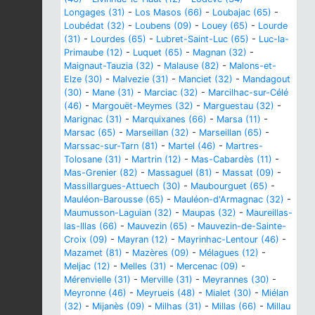
Longages (31)
-
Los Masos (66)
-
Loubajac (65)
-
Loubédat (32)
-
Loubens (09)
-
Louey (65)
-
Lourde
(31)
-
Lourdes (65)
-
Lubret-Saint-Luc (65)
-
Luc-la-
Primaube (12)
-
Luquet (65)
-
Magnan (32)
-
Maignaut-Tauzia (32)
-
Malause (82)
-
Malons-et-
Elze (30)
-
Malvezie (31)
-
Manciet (32)
-
Mandagout
(30)
-
Mane (31)
-
Marciac (32)
-
Marcilhac-sur-Célé
(46)
-
Margouët-Meymes (32)
-
Marguestau (32)
-
Marignac (31)
-
Marquixanes (66)
-
Marsa (11)
-
Marsac (65)
-
Marseillan (32)
-
Marseillan (65)
-
Marssac-sur-Tarn (81)
-
Martel (46)
-
Martres-
Tolosane (31)
-
Martrin (12)
-
Mas-Cabardès (11)
-
Mas-Grenier (82)
-
Massaguel (81)
-
Massat (09)
-
Massillargues-Attuech (30)
-
Maubourguet (65)
-
Mauléon-Barousse (65)
-
Mauléon-d'Armagnac (32)
-
Maumusson-Laguian (32)
-
Maupas (32)
-
Maureillas-
las-Illas (66)
-
Mauvezin (65)
-
Mauvezin-de-Sainte-
Croix (09)
-
Mayran (12)
-
Mayrinhac-Lentour (46)
-
Mazamet (81)
-
Mazères (09)
-
Mélagues (12)
-
Meljac (12)
-
Melles (31)
-
Mercenac (09)
-
Mérenvielle (31)
-
Merville (31)
-
Meyrannes (30)
-
Meyronne (46)
-
Meyrueis (48)
-
Mialet (30)
-
Miélan
(32)
-
Mijanès (09)
-
Milhas (31)
-
Millas (66)
-
Millau