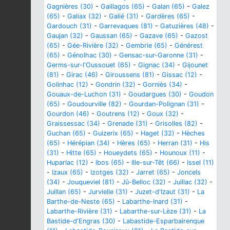
Gagnières (30)
-
Gaillagos (65)
-
Galan (65)
-
Galez
(65)
-
Galiax (32)
-
Galié (31)
-
Gardères (65)
-
Gardouch (31)
-
Garrevaques (81)
-
Gatuzières (48)
-
Gaujan (32)
-
Gaussan (65)
-
Gazave (65)
-
Gazost
(65)
-
Gée-Rivière (32)
-
Gembrie (65)
-
Générest
(65)
-
Génolhac (30)
-
Gensac-sur-Garonne (31)
-
Germs-sur-l'Oussouet (65)
-
Gignac (34)
-
Gijounet
(81)
-
Girac (46)
-
Giroussens (81)
-
Gissac (12)
-
Golinhac (12)
-
Gondrin (32)
-
Gorniès (34)
-
Gouaux-de-Luchon (31)
-
Goudargues (30)
-
Goudon
(65)
-
Goudourville (82)
-
Gourdan-Polignan (31)
-
Gourdon (46)
-
Goutrens (12)
-
Goux (32)
-
Graissessac (34)
-
Grenade (31)
-
Grisolles (82)
-
Guchan (65)
-
Guizerix (65)
-
Haget (32)
-
Hèches
(65)
-
Hérépian (34)
-
Hères (65)
-
Herran (31)
-
His
(31)
-
Hitte (65)
-
Houeydets (65)
-
Hounoux (11)
-
Huparlac (12)
-
Ibos (65)
-
Ille-sur-Têt (66)
-
Issel (11)
-
Izaux (65)
-
Izotges (32)
-
Jarret (65)
-
Joncels
(34)
-
Jouqueviel (81)
-
Jû-Belloc (32)
-
Juillac (32)
-
Juillan (65)
-
Jurvielle (31)
-
Juzet-d'Izaut (31)
-
La
Barthe-de-Neste (65)
-
Labarthe-Inard (31)
-
Labarthe-Rivière (31)
-
Labarthe-sur-Lèze (31)
-
La
Bastide-d'Engras (30)
-
Labastide-Esparbairenque