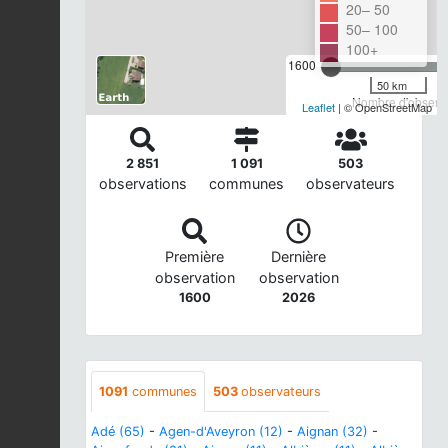
20– 50
50– 100
100+
1600
50 km
Nombre d'observa
Leaflet
| © OpenStreetMap
2 851
1 091
503
observations
communes
observateurs
Première
Dernière
observation
observation
1600
2026
1091
communes
503
observateurs
Adé (65)
-
Agen-d'Aveyron (12)
-
Aignan (32)
-