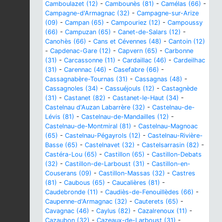
Camboulazet (12)
-
Cambounès (81)
-
Camélas (66)
-
Campagne-d'Armagnac (32)
-
Campagne-sur-Arize
(09)
-
Campan (65)
-
Campouriez (12)
-
Campoussy
(66)
-
Campuzan (65)
-
Canet-de-Salars (12)
-
Canohès (66)
-
Cans et Cévennes (48)
-
Cantoin (12)
-
Capdenac-Gare (12)
-
Capvern (65)
-
Carbonne
(31)
-
Carcassonne (11)
-
Cardaillac (46)
-
Cardeilhac
(31)
-
Carennac (46)
-
Casefabre (66)
-
Cassagnabère-Tournas (31)
-
Cassagnas (48)
-
Cassagnoles (34)
-
Cassuéjouls (12)
-
Castagnède
(31)
-
Castanet (82)
-
Castanet-le-Haut (34)
-
Castelnau d'Auzan Labarrère (32)
-
Castelnau-de-
Lévis (81)
-
Castelnau-de-Mandailles (12)
-
Castelnau-de-Montmiral (81)
-
Castelnau-Magnoac
(65)
-
Castelnau-Pégayrols (12)
-
Castelnau-Rivière-
Basse (65)
-
Castelnavet (32)
-
Castelsarrasin (82)
-
Castéra-Lou (65)
-
Castillon (65)
-
Castillon-Debats
(32)
-
Castillon-de-Larboust (31)
-
Castillon-en-
Couserans (09)
-
Castillon-Massas (32)
-
Castres
(81)
-
Caubous (65)
-
Caucalières (81)
-
Caudebronde (11)
-
Caudiès-de-Fenouillèdes (66)
-
Caupenne-d'Armagnac (32)
-
Cauterets (65)
-
Cavagnac (46)
-
Caylus (82)
-
Cazalrenoux (11)
-
Cazaubon (32)
-
Cazeaux-de-Larboust (31)
-