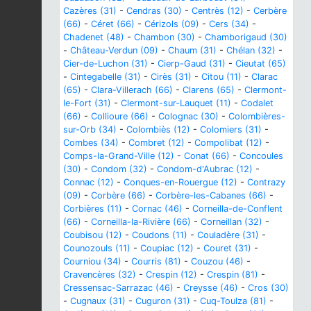
Cazères (31)
-
Cendras (30)
-
Centrès (12)
-
Cerbère
(66)
-
Céret (66)
-
Cérizols (09)
-
Cers (34)
-
Chadenet (48)
-
Chambon (30)
-
Chamborigaud (30)
-
Château-Verdun (09)
-
Chaum (31)
-
Chélan (32)
-
Cier-de-Luchon (31)
-
Cierp-Gaud (31)
-
Cieutat (65)
-
Cintegabelle (31)
-
Cirès (31)
-
Citou (11)
-
Clarac
(65)
-
Clara-Villerach (66)
-
Clarens (65)
-
Clermont-
le-Fort (31)
-
Clermont-sur-Lauquet (11)
-
Codalet
(66)
-
Collioure (66)
-
Colognac (30)
-
Colombières-
sur-Orb (34)
-
Colombiès (12)
-
Colomiers (31)
-
Combes (34)
-
Combret (12)
-
Compolibat (12)
-
Comps-la-Grand-Ville (12)
-
Conat (66)
-
Concoules
(30)
-
Condom (32)
-
Condom-d'Aubrac (12)
-
Connac (12)
-
Conques-en-Rouergue (12)
-
Contrazy
(09)
-
Corbère (66)
-
Corbère-les-Cabanes (66)
-
Corbières (11)
-
Cornac (46)
-
Corneilla-de-Conflent
(66)
-
Corneilla-la-Rivière (66)
-
Corneillan (32)
-
Coubisou (12)
-
Coudons (11)
-
Couladère (31)
-
Counozouls (11)
-
Coupiac (12)
-
Couret (31)
-
Courniou (34)
-
Courris (81)
-
Couzou (46)
-
Cravencères (32)
-
Crespin (12)
-
Crespin (81)
-
Cressensac-Sarrazac (46)
-
Creysse (46)
-
Cros (30)
-
Cugnaux (31)
-
Cuguron (31)
-
Cuq-Toulza (81)
-