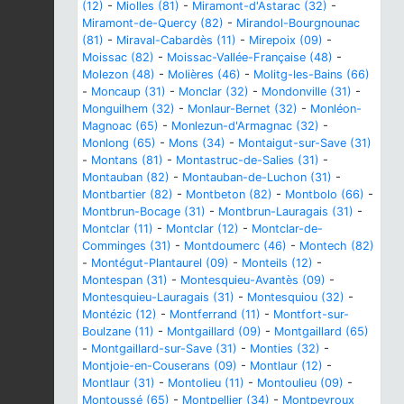
(12)
-
Miolles (81)
-
Miramont-d'Astarac (32)
-
Miramont-de-Quercy (82)
-
Mirandol-Bourgnounac
(81)
-
Miraval-Cabardès (11)
-
Mirepoix (09)
-
Moissac (82)
-
Moissac-Vallée-Française (48)
-
Molezon (48)
-
Molières (46)
-
Molitg-les-Bains (66)
-
Moncaup (31)
-
Monclar (32)
-
Mondonville (31)
-
Monguilhem (32)
-
Monlaur-Bernet (32)
-
Monléon-
Magnoac (65)
-
Monlezun-d'Armagnac (32)
-
Monlong (65)
-
Mons (34)
-
Montaigut-sur-Save (31)
-
Montans (81)
-
Montastruc-de-Salies (31)
-
Montauban (82)
-
Montauban-de-Luchon (31)
-
Montbartier (82)
-
Montbeton (82)
-
Montbolo (66)
-
Montbrun-Bocage (31)
-
Montbrun-Lauragais (31)
-
Montclar (11)
-
Montclar (12)
-
Montclar-de-
Comminges (31)
-
Montdoumerc (46)
-
Montech (82)
-
Montégut-Plantaurel (09)
-
Monteils (12)
-
Montespan (31)
-
Montesquieu-Avantès (09)
-
Montesquieu-Lauragais (31)
-
Montesquiou (32)
-
Montézic (12)
-
Montferrand (11)
-
Montfort-sur-
Boulzane (11)
-
Montgaillard (09)
-
Montgaillard (65)
-
Montgaillard-sur-Save (31)
-
Monties (32)
-
Montjoie-en-Couserans (09)
-
Montlaur (12)
-
Montlaur (31)
-
Montolieu (11)
-
Montoulieu (09)
-
Montoussé (65)
-
Montpellier (34)
-
Montpeyroux