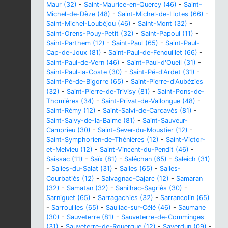
Maur (32)
-
Saint-Maurice-en-Quercy (46)
-
Saint-
Michel-de-Dèze (48)
-
Saint-Michel-de-Llotes (66)
-
Saint-Michel-Loubéjou (46)
-
Saint-Mont (32)
-
Saint-Orens-Pouy-Petit (32)
-
Saint-Papoul (11)
-
Saint-Parthem (12)
-
Saint-Paul (65)
-
Saint-Paul-
Cap-de-Joux (81)
-
Saint-Paul-de-Fenouillet (66)
-
Saint-Paul-de-Vern (46)
-
Saint-Paul-d'Oueil (31)
-
Saint-Paul-la-Coste (30)
-
Saint-Pé-d'Ardet (31)
-
Saint-Pé-de-Bigorre (65)
-
Saint-Pierre-d'Aubézies
(32)
-
Saint-Pierre-de-Trivisy (81)
-
Saint-Pons-de-
Thomières (34)
-
Saint-Privat-de-Vallongue (48)
-
Saint-Rémy (12)
-
Saint-Salvi-de-Carcavès (81)
-
Saint-Salvy-de-la-Balme (81)
-
Saint-Sauveur-
Camprieu (30)
-
Saint-Sever-du-Moustier (12)
-
Saint-Symphorien-de-Thénières (12)
-
Saint-Victor-
et-Melvieu (12)
-
Saint-Vincent-du-Pendit (46)
-
Saissac (11)
-
Saïx (81)
-
Saléchan (65)
-
Saleich (31)
-
Salies-du-Salat (31)
-
Salles (65)
-
Salles-
Courbatiès (12)
-
Salvagnac-Cajarc (12)
-
Samaran
(32)
-
Samatan (32)
-
Sanilhac-Sagriès (30)
-
Sarniguet (65)
-
Sarragachies (32)
-
Sarrancolin (65)
-
Sarrouilles (65)
-
Sauliac-sur-Célé (46)
-
Saumane
(30)
-
Sauveterre (81)
-
Sauveterre-de-Comminges
(31)
-
Sauveterre-de-Rouergue (12)
-
Saverdun (09)
-