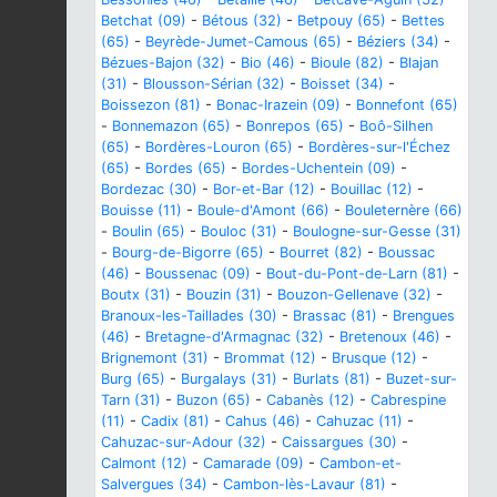
Betchat (09)
-
Bétous (32)
-
Betpouy (65)
-
Bettes
(65)
-
Beyrède-Jumet-Camous (65)
-
Béziers (34)
-
Bézues-Bajon (32)
-
Bio (46)
-
Bioule (82)
-
Blajan
(31)
-
Blousson-Sérian (32)
-
Boisset (34)
-
Boissezon (81)
-
Bonac-Irazein (09)
-
Bonnefont (65)
-
Bonnemazon (65)
-
Bonrepos (65)
-
Boô-Silhen
(65)
-
Bordères-Louron (65)
-
Bordères-sur-l'Échez
(65)
-
Bordes (65)
-
Bordes-Uchentein (09)
-
Bordezac (30)
-
Bor-et-Bar (12)
-
Bouillac (12)
-
Bouisse (11)
-
Boule-d'Amont (66)
-
Bouleternère (66)
-
Boulin (65)
-
Bouloc (31)
-
Boulogne-sur-Gesse (31)
-
Bourg-de-Bigorre (65)
-
Bourret (82)
-
Boussac
(46)
-
Boussenac (09)
-
Bout-du-Pont-de-Larn (81)
-
Boutx (31)
-
Bouzin (31)
-
Bouzon-Gellenave (32)
-
Branoux-les-Taillades (30)
-
Brassac (81)
-
Brengues
(46)
-
Bretagne-d'Armagnac (32)
-
Bretenoux (46)
-
Brignemont (31)
-
Brommat (12)
-
Brusque (12)
-
Burg (65)
-
Burgalays (31)
-
Burlats (81)
-
Buzet-sur-
Tarn (31)
-
Buzon (65)
-
Cabanès (12)
-
Cabrespine
(11)
-
Cadix (81)
-
Cahus (46)
-
Cahuzac (11)
-
Cahuzac-sur-Adour (32)
-
Caissargues (30)
-
Calmont (12)
-
Camarade (09)
-
Cambon-et-
Salvergues (34)
-
Cambon-lès-Lavaur (81)
-