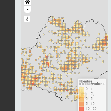
-
Nombre
d'observations
0– 1
1– 2
2– 5
5– 10
10– 20