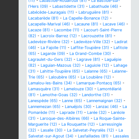
(11)
-
Labastide-Rouairoux (81)
-
La Bastide-sur-
l'Hers (09)
-
Labastidette (31)
-
Labathude (46)
-
Labécède-Lauragais (11)
-
Labruguière (81)
-
Lacabarède (81)
-
La Capelle-Bonance (12)
-
Lacapelle-Marival (46)
-
Lacaune (81)
-
Lacave (46)
-
Lacaze (81)
-
Lacombe (11)
-
Lacourt-Saint-Pierre
(82)
-
Lacroix-Barrez (12)
-
Lacrouzette (81)
-
Ladevèze-Rivière (32)
-
Ladevèze-Ville (32)
-
Ladirat
(46)
-
La Fajolle (11)
-
Laffite-Toupière (31)
-
Lafitole
(65)
-
Lagarde (09)
-
La Grand-Combe (30)
-
Lagraulet-du-Gers (32)
-
Lagrave (81)
-
Laguépie
(82)
-
Laguian-Mazous (32)
-
Laguiole (12)
-
Lahage
(31)
-
Lahitte-Toupière (65)
-
Lalanne (65)
-
Lalanne-
Trie (65)
-
Laloubère (65)
-
La Loubière (12)
-
Lamalou-les-Bains (34)
-
Lamarque-Pontacq (65)
-
Lamasquère (31)
-
Lamelouze (30)
-
Lamontélarié
(81)
-
Lamothe-Goas (32)
-
Landorthe (31)
-
Lanespède (65)
-
Lanne (65)
-
Lannemaignan (32)
-
Lannemezan (65)
-
Lanuéjols (30)
-
Lanzac (46)
-
La
Pomarède (11)
-
Laprade (11)
-
Larée (32)
-
Laréole
(31)
-
Laroque-des-Albères (66)
-
La Roque-Sainte-
Marguerite (12)
-
La Rouquette (12)
-
Larressingle
(32)
-
Lasalle (30)
-
La Salvetat-Peyralès (12)
-
La
Salvetat-sur-Agout (34)
-
Lasfaillades (81)
-
Lassales