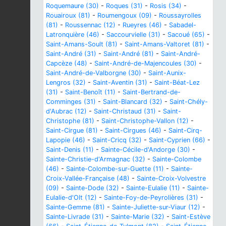
Roquemaure (30)
-
Roques (31)
-
Rosis (34)
-
Rouairoux (81)
-
Roumengoux (09)
-
Roussayrolles
(81)
-
Roussennac (12)
-
Rueyres (46)
-
Sabadel-
Latronquière (46)
-
Saccourvielle (31)
-
Sacoué (65)
-
Saint-Amans-Soult (81)
-
Saint-Amans-Valtoret (81)
-
Saint-André (31)
-
Saint-André (81)
-
Saint-André-
Capcèze (48)
-
Saint-André-de-Majencoules (30)
-
Saint-André-de-Valborgne (30)
-
Saint-Aunix-
Lengros (32)
-
Saint-Aventin (31)
-
Saint-Béat-Lez
(31)
-
Saint-Benoît (11)
-
Saint-Bertrand-de-
Comminges (31)
-
Saint-Blancard (32)
-
Saint-Chély-
d'Aubrac (12)
-
Saint-Christaud (31)
-
Saint-
Christophe (81)
-
Saint-Christophe-Vallon (12)
-
Saint-Cirgue (81)
-
Saint-Cirgues (46)
-
Saint-Cirq-
Lapopie (46)
-
Saint-Cricq (32)
-
Saint-Cyprien (66)
-
Saint-Denis (11)
-
Sainte-Cécile-d'Andorge (30)
-
Sainte-Christie-d'Armagnac (32)
-
Sainte-Colombe
(46)
-
Sainte-Colombe-sur-Guette (11)
-
Sainte-
Croix-Vallée-Française (48)
-
Sainte-Croix-Volvestre
(09)
-
Sainte-Dode (32)
-
Sainte-Eulalie (11)
-
Sainte-
Eulalie-d'Olt (12)
-
Sainte-Foy-de-Peyrolières (31)
-
Sainte-Gemme (81)
-
Sainte-Juliette-sur-Viaur (12)
-
Sainte-Livrade (31)
-
Sainte-Marie (32)
-
Saint-Estève