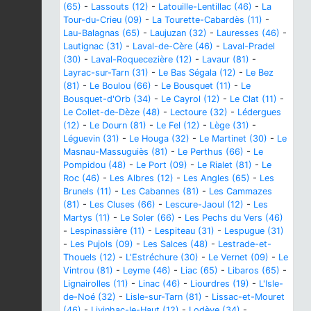
(65)
-
Lassouts (12)
-
Latouille-Lentillac (46)
-
La
Tour-du-Crieu (09)
-
La Tourette-Cabardès (11)
-
Lau-Balagnas (65)
-
Laujuzan (32)
-
Lauresses (46)
-
Lautignac (31)
-
Laval-de-Cère (46)
-
Laval-Pradel
(30)
-
Laval-Roquecezière (12)
-
Lavaur (81)
-
Layrac-sur-Tarn (31)
-
Le Bas Ségala (12)
-
Le Bez
(81)
-
Le Boulou (66)
-
Le Bousquet (11)
-
Le
Bousquet-d'Orb (34)
-
Le Cayrol (12)
-
Le Clat (11)
-
Le Collet-de-Dèze (48)
-
Lectoure (32)
-
Lédergues
(12)
-
Le Dourn (81)
-
Le Fel (12)
-
Lège (31)
-
Léguevin (31)
-
Le Houga (32)
-
Le Martinet (30)
-
Le
Masnau-Massuguiès (81)
-
Le Perthus (66)
-
Le
Pompidou (48)
-
Le Port (09)
-
Le Rialet (81)
-
Le
Roc (46)
-
Les Albres (12)
-
Les Angles (65)
-
Les
Brunels (11)
-
Les Cabannes (81)
-
Les Cammazes
(81)
-
Les Cluses (66)
-
Lescure-Jaoul (12)
-
Les
Martys (11)
-
Le Soler (66)
-
Les Pechs du Vers (46)
-
Lespinassière (11)
-
Lespiteau (31)
-
Lespugue (31)
-
Les Pujols (09)
-
Les Salces (48)
-
Lestrade-et-
Thouels (12)
-
L'Estréchure (30)
-
Le Vernet (09)
-
Le
Vintrou (81)
-
Leyme (46)
-
Liac (65)
-
Libaros (65)
-
Lignairolles (11)
-
Linac (46)
-
Liourdres (19)
-
L'Isle-
de-Noé (32)
-
Lisle-sur-Tarn (81)
-
Lissac-et-Mouret
(46)
-
Livinhac-le-Haut (12)
-
Lodève (34)
-