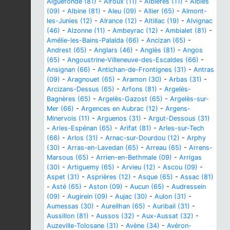
Aiguefonde (81)
-
Airoux (11)
-
Albières (11)
-
Albiès
(09)
-
Albine (81)
-
Aleu (09)
-
Allier (65)
-
Almont-
les-Junies (12)
-
Alrance (12)
-
Altillac (19)
-
Alvignac
(46)
-
Alzonne (11)
-
Ambeyrac (12)
-
Ambialet (81)
-
Amélie-les-Bains-Palalda (66)
-
Ancizan (65)
-
Andrest (65)
-
Anglars (46)
-
Anglès (81)
-
Angos
(65)
-
Angoustrine-Villeneuve-des-Escaldes (66)
-
Ansignan (66)
-
Antichan-de-Frontignes (31)
-
Antras
(09)
-
Aragnouet (65)
-
Aramon (30)
-
Arbas (31)
-
Arcizans-Dessus (65)
-
Arfons (81)
-
Argelès-
Bagnères (65)
-
Argelès-Gazost (65)
-
Argelès-sur-
Mer (66)
-
Argences en Aubrac (12)
-
Argens-
Minervois (11)
-
Arguenos (31)
-
Argut-Dessous (31)
-
Aries-Espénan (65)
-
Arifat (81)
-
Arles-sur-Tech
(66)
-
Arlos (31)
-
Arnac-sur-Dourdou (12)
-
Arphy
(30)
-
Arras-en-Lavedan (65)
-
Arreau (65)
-
Arrens-
Marsous (65)
-
Arrien-en-Bethmale (09)
-
Arrigas
(30)
-
Artiguemy (65)
-
Arvieu (12)
-
Ascou (09)
-
Aspet (31)
-
Asprières (12)
-
Asque (65)
-
Assac (81)
-
Asté (65)
-
Aston (09)
-
Aucun (65)
-
Audressein
(09)
-
Augirein (09)
-
Aujac (30)
-
Aulon (31)
-
Aumessas (30)
-
Aureilhan (65)
-
Auribail (31)
-
Aussillon (81)
-
Aussos (32)
-
Aux-Aussat (32)
-
Auzeville-Tolosane (31)
-
Avène (34)
-
Avéron-