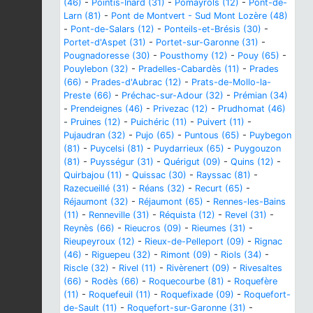
(46)
-
Pointis-Inard (31)
-
Pomayrols (12)
-
Pont-de-
Larn (81)
-
Pont de Montvert - Sud Mont Lozère (48)
-
Pont-de-Salars (12)
-
Ponteils-et-Brésis (30)
-
Portet-d'Aspet (31)
-
Portet-sur-Garonne (31)
-
Pougnadoresse (30)
-
Pousthomy (12)
-
Pouy (65)
-
Pouylebon (32)
-
Pradelles-Cabardès (11)
-
Prades
(66)
-
Prades-d'Aubrac (12)
-
Prats-de-Mollo-la-
Preste (66)
-
Préchac-sur-Adour (32)
-
Prémian (34)
-
Prendeignes (46)
-
Privezac (12)
-
Prudhomat (46)
-
Pruines (12)
-
Puichéric (11)
-
Puivert (11)
-
Pujaudran (32)
-
Pujo (65)
-
Puntous (65)
-
Puybegon
(81)
-
Puycelsi (81)
-
Puydarrieux (65)
-
Puygouzon
(81)
-
Puysségur (31)
-
Quérigut (09)
-
Quins (12)
-
Quirbajou (11)
-
Quissac (30)
-
Rayssac (81)
-
Razecueillé (31)
-
Réans (32)
-
Recurt (65)
-
Réjaumont (32)
-
Réjaumont (65)
-
Rennes-les-Bains
(11)
-
Renneville (31)
-
Réquista (12)
-
Revel (31)
-
Reynès (66)
-
Rieucros (09)
-
Rieumes (31)
-
Rieupeyroux (12)
-
Rieux-de-Pelleport (09)
-
Rignac
(46)
-
Riguepeu (32)
-
Rimont (09)
-
Riols (34)
-
Riscle (32)
-
Rivel (11)
-
Rivèrenert (09)
-
Rivesaltes
(66)
-
Rodès (66)
-
Roquecourbe (81)
-
Roquefère
(11)
-
Roquefeuil (11)
-
Roquefixade (09)
-
Roquefort-
de-Sault (11)
-
Roquefort-sur-Garonne (31)
-