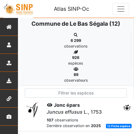
Atlas SINP-Oc
Commune de Le Bas Ségala (12)
6 299
observations
926
espèces
89
observateurs
Jonc épars
Juncus effusus
L., 1753
107
observations
Dernière observation en
2025
Fiche espèce