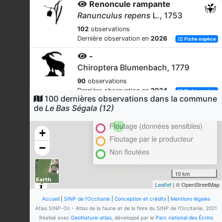
Renoncule rampante
Ranunculus repens
L., 1753
102
observations
Dernière observation en
2026
Fiche espèce
-
Chiroptera Blumenbach, 1779
90
observations
Dernière observation en
2024
Fiche espèce
100 dernières observations dans la commune
Cluster
de
Le Bas Ségala (12)
Écrevisse à pieds blancs
En attente de validation régionale
(L')
Floutage (données sensibles)
Austropotamobius pallipes
+
(Lereboullet, 1858)
Floutage par le producteur
−
Non floutées
89
observations
Dernière observation en
2019
Fiche espèce
10 km
Lotier pédonculé
Leaflet
| © OpenStreetMap
Lotus pedunculatus
Cav., 1793
Accueil
|
SINP de l'Occitanie
|
Conception et crédits
|
Mentions légales
82
observations
Atlas SINP-Oc - Atlas de la faune et de la flore du SINP de l'Occitanie, 2021
Dernière observation en
2025
Fiche espèce
Réalisé avec
GeoNature-atlas
, développé par le
Parc national des Écrins