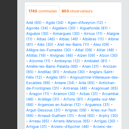
1745
communes
803
observateurs
Adé (65)
-
Agde (34)
-
Agen-d'Aveyron (12)
-
Agonès (34)
-
Aigaliers (30)
-
Aiguefonde (81)
-
Aiguèze (30)
-
Aimargues (30)
-
Airoux (11)
-
Alaigne
(11)
-
Albas (46)
-
Albiac (46)
-
Albières (11)
-
Albine
(81)
-
Alès (30)
-
Alet-les-Bains (11)
-
Aleu (09)
-
Allègre-les-Fumades (30)
-
Alliat (09)
-
Altier (48)
-
Altillac (19)
-
Alvignac (46)
-
Alzen (09)
-
Alzon (30)
-
Alzonne (11)
-
Ambeyrac (12)
-
Ambialet (81)
-
Amélie-les-Bains-Palalda (66)
-
Anan (31)
-
Ancizan
(65)
-
Andillac (81)
-
Anduze (30)
-
Anglars-Saint-
Félix (12)
-
Anglès (81)
-
Angoustrine-Villeneuve-des-
Escaldes (66)
-
Aniane (34)
-
Anla (65)
-
Antichan-
de-Frontignes (31)
-
Antrenas (48)
-
Aragnouet (65)
-
Aragon (11)
-
Aramon (30)
-
Arbas (31)
-
Arcambal
(46)
-
Ardiège (31)
-
Arfons (81)
-
Argelès-sur-Mer
(66)
-
Argences en Aubrac (12)
-
Arguenos (31)
-
Argut-Dessous (31)
-
Arignac (09)
-
Arles-sur-Tech
(66)
-
Arnaud-Guilhem (31)
-
Arné (65)
-
Arphy (30)
-
Arreau (65)
-
Arrens-Marsous (65)
-
Arrigas (30)
-
Artigue (31)
-
Arzenc-d'Apcher (48)
-
Arzenc-de-