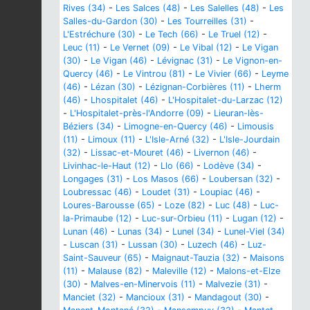
Rives (34)
-
Les Salces (48)
-
Les Salelles (48)
-
Les
Salles-du-Gardon (30)
-
Les Tourreilles (31)
-
L'Estréchure (30)
-
Le Tech (66)
-
Le Truel (12)
-
Leuc (11)
-
Le Vernet (09)
-
Le Vibal (12)
-
Le Vigan
(30)
-
Le Vigan (46)
-
Lévignac (31)
-
Le Vignon-en-
Quercy (46)
-
Le Vintrou (81)
-
Le Vivier (66)
-
Leyme
(46)
-
Lézan (30)
-
Lézignan-Corbières (11)
-
Lherm
(46)
-
Lhospitalet (46)
-
L'Hospitalet-du-Larzac (12)
-
L'Hospitalet-près-l'Andorre (09)
-
Lieuran-lès-
Béziers (34)
-
Limogne-en-Quercy (46)
-
Limousis
(11)
-
Limoux (11)
-
L'Isle-Arné (32)
-
L'Isle-Jourdain
(32)
-
Lissac-et-Mouret (46)
-
Livernon (46)
-
Livinhac-le-Haut (12)
-
Llo (66)
-
Lodève (34)
-
Longages (31)
-
Los Masos (66)
-
Loubersan (32)
-
Loubressac (46)
-
Loudet (31)
-
Loupiac (46)
-
Loures-Barousse (65)
-
Loze (82)
-
Luc (48)
-
Luc-
la-Primaube (12)
-
Luc-sur-Orbieu (11)
-
Lugan (12)
-
Lunan (46)
-
Lunas (34)
-
Lunel (34)
-
Lunel-Viel (34)
-
Luscan (31)
-
Lussan (30)
-
Luzech (46)
-
Luz-
Saint-Sauveur (65)
-
Maignaut-Tauzia (32)
-
Maisons
(11)
-
Malause (82)
-
Maleville (12)
-
Malons-et-Elze
(30)
-
Malves-en-Minervois (11)
-
Malvezie (31)
-
Manciet (32)
-
Mancioux (31)
-
Mandagout (30)
-