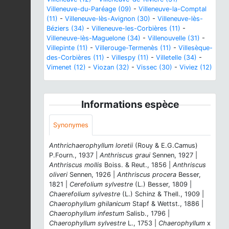
Villeneuve-du-Paréage (09)
-
Villeneuve-la-Comptal
(11)
-
Villeneuve-lès-Avignon (30)
-
Villeneuve-lès-
Béziers (34)
-
Villeneuve-les-Corbières (11)
-
Villeneuve-lès-Maguelone (34)
-
Villenouvelle (31)
-
Villepinte (11)
-
Villerouge-Termenès (11)
-
Villesèque-
des-Corbières (11)
-
Villespy (11)
-
Villetelle (34)
-
Vimenet (12)
-
Viozan (32)
-
Vissec (30)
-
Viviez (12)
Informations espèce
Synonymes
Anthrichaerophyllum loretii
(Rouy & E.G.Camus)
P.Fourn., 1937 |
Anthriscus graui
Sennen, 1927 |
Anthriscus mollis
Boiss. & Reut., 1856 |
Anthriscus
oliveri
Sennen, 1926 |
Anthriscus procera
Besser,
1821 |
Cerefolium sylvestre
(L.) Besser, 1809 |
Chaerefolium sylvestre
(L.) Schinz & Thell., 1909 |
Chaerophyllum ghilanicum
Stapf & Wettst., 1886 |
Chaerophyllum infestum
Salisb., 1796 |
Chaerophyllum sylvestre
L., 1753 |
Chaerophyllum
x