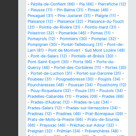
-
Pézilla-de-Conflent (66)
-
Pia (66)
-
Pierrefiche (12)
-
Pieusse (11)
-
Pin-Balma (31)
-
Pinsac (46)
-
Pinsaguel (31)
-
Pins-Justaret (31)
-
Plaigne (11)
-
Plaisance (12)
-
Plaisance (32)
-
Plaisance-du-Touch
(31)
-
Pointis-de-Rivière (31)
-
Pointis-Inard (31)
-
Polastron (32)
-
Pomarède (46)
-
Pomas (11)
-
Pomayrols (12)
-
Pommiers (30)
-
Pompiac (32)
-
Pompignan (30)
-
Ponlat-Taillebourg (31)
-
Pont-de-
Larn (81)
-
Pont de Montvert - Sud Mont Lozère (48)
-
Pont-de-Salars (12)
-
Ponteils-et-Brésis (30)
-
Pont-Saint-Esprit (30)
-
Porta (66)
-
Porte-du-
Quercy (46)
-
Portel-des-Corbières (11)
-
Portes (30)
-
Portet-de-Luchon (31)
-
Portet-sur-Garonne (31)
-
Poubeau (31)
-
Pougnadoresse (30)
-
Poujols (34)
-
Pourcharesses (48)
-
Poussan (34)
-
Pousthomy (12)
-
Pouy-Roquelaure (32)
-
Pouze (31)
-
Pouzols (34)
-
Pradelles-Cabardès (11)
-
Prades (09)
-
Prades (66)
-
Prades-d'Aubrac (12)
-
Prades-le-Lez (34)
-
Prades-Salars (12)
-
Prades-sur-Vernazobre (34)
-
Pradinas (12)
-
Pradines (46)
-
Prat-Bonrepaux (09)
-
Prats-de-Mollo-la-Preste (66)
-
Prats-de-Sournia
(66)
-
Prayssac (46)
-
Préchac-sur-Adour (32)
-
Preignan (32)
-
Prémian (34)
-
Prévenchères (48)
-