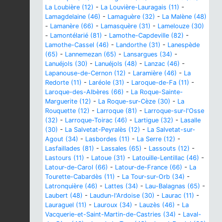
La Loubière (12)
-
La Louvière-Lauragais (11)
-
Lamagdelaine (46)
-
Lamaguère (32)
-
La Malène (48)
-
Lamanère (66)
-
Lamasquère (31)
-
Lamelouze (30)
-
Lamontélarié (81)
-
Lamothe-Capdeville (82)
-
Lamothe-Cassel (46)
-
Landorthe (31)
-
Lanespède
(65)
-
Lannemezan (65)
-
Lansargues (34)
-
Lanuéjols (30)
-
Lanuéjols (48)
-
Lanzac (46)
-
Lapanouse-de-Cernon (12)
-
Laramière (46)
-
La
Redorte (11)
-
Laréole (31)
-
Laroque-de-Fa (11)
-
Laroque-des-Albères (66)
-
La Roque-Sainte-
Marguerite (12)
-
La Roque-sur-Cèze (30)
-
La
Rouquette (12)
-
Larroque (81)
-
Larroque-sur-l'Osse
(32)
-
Larroque-Toirac (46)
-
Lartigue (32)
-
Lasalle
(30)
-
La Salvetat-Peyralès (12)
-
La Salvetat-sur-
Agout (34)
-
Lasbordes (11)
-
La Serre (12)
-
Lasfaillades (81)
-
Lassales (65)
-
Lassouts (12)
-
Lastours (11)
-
Latoue (31)
-
Latouille-Lentillac (46)
-
Latour-de-Carol (66)
-
Latour-de-France (66)
-
La
Tourette-Cabardès (11)
-
La Tour-sur-Orb (34)
-
Latronquière (46)
-
Lattes (34)
-
Lau-Balagnas (65)
-
Laubert (48)
-
Laudun-l'Ardoise (30)
-
Laurac (11)
-
Lauraguel (11)
-
Lauroux (34)
-
Lauzès (46)
-
La
Vacquerie-et-Saint-Martin-de-Castries (34)
-
Laval-