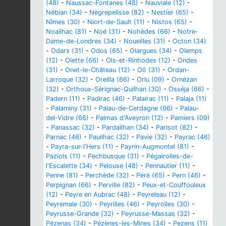
(48)
-
Naussac-Fontanes (48)
-
Nauviale (12)
-
Nébian (34)
-
Nègrepelisse (82)
-
Nestier (65)
-
Nîmes (30)
-
Niort-de-Sault (11)
-
Nistos (65)
-
Noailhac (81)
-
Noé (31)
-
Nohèdes (66)
-
Notre-
Dame-de-Londres (34)
-
Noueilles (31)
-
Octon (34)
-
Odars (31)
-
Odos (65)
-
Olargues (34)
-
Olemps
(12)
-
Olette (66)
-
Ols-et-Rinhodes (12)
-
Ondes
(31)
-
Onet-le-Château (12)
-
Oô (31)
-
Ordan-
Larroque (32)
-
Oreilla (66)
-
Orlu (09)
-
Ornézan
(32)
-
Orthoux-Sérignac-Quilhan (30)
-
Osséja (66)
-
Padern (11)
-
Padirac (46)
-
Palairac (11)
-
Palaja (11)
-
Palaminy (31)
-
Palau-de-Cerdagne (66)
-
Palau-
del-Vidre (66)
-
Palmas d'Aveyron (12)
-
Pamiers (09)
-
Panassac (32)
-
Pardailhan (34)
-
Parisot (82)
-
Parnac (46)
-
Pauilhac (32)
-
Pavie (32)
-
Payrac (46)
-
Payra-sur-l'Hers (11)
-
Payrin-Augmontel (81)
-
Paziols (11)
-
Pechbusque (31)
-
Pégairolles-de-
l'Escalette (34)
-
Pelouse (48)
-
Pennautier (11)
-
Penne (81)
-
Perchède (32)
-
Péré (65)
-
Pern (46)
-
Perpignan (66)
-
Perville (82)
-
Peux-et-Couffouleux
(12)
-
Peyre en Aubrac (48)
-
Peyreleau (12)
-
Peyremale (30)
-
Peyrilles (46)
-
Peyrolles (30)
-
Peyrusse-Grande (32)
-
Peyrusse-Massas (32)
-
Pézenas (34)
-
Pézènes-les-Mines (34)
-
Pezens (11)