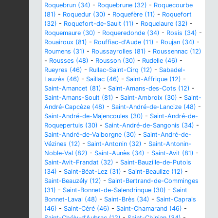
Roquebrun (34)
-
Roquebrune (32)
-
Roquecourbe
(81)
-
Roquedur (30)
-
Roquefère (11)
-
Roquefort
(32)
-
Roquefort-de-Sault (11)
-
Roquelaure (32)
-
Roquemaure (30)
-
Roqueredonde (34)
-
Rosis (34)
-
Rouairoux (81)
-
Rouffiac-d'Aude (11)
-
Roujan (34)
-
Roumens (31)
-
Roussayrolles (81)
-
Roussennac (12)
-
Rousses (48)
-
Rousson (30)
-
Rudelle (46)
-
Rueyres (46)
-
Rullac-Saint-Cirq (12)
-
Sabadel-
Lauzès (46)
-
Saillac (46)
-
Saint-Affrique (12)
-
Saint-Amancet (81)
-
Saint-Amans-des-Cots (12)
-
Saint-Amans-Soult (81)
-
Saint-Ambroix (30)
-
Saint-
André-Capcèze (48)
-
Saint-André-de-Lancize (48)
-
Saint-André-de-Majencoules (30)
-
Saint-André-de-
Roquepertuis (30)
-
Saint-André-de-Sangonis (34)
-
Saint-André-de-Valborgne (30)
-
Saint-André-de-
Vézines (12)
-
Saint-Antonin (32)
-
Saint-Antonin-
Noble-Val (82)
-
Saint-Aunès (34)
-
Saint-Avit (81)
-
Saint-Avit-Frandat (32)
-
Saint-Bauzille-de-Putois
(34)
-
Saint-Béat-Lez (31)
-
Saint-Beaulize (12)
-
Saint-Beauzély (12)
-
Saint-Bertrand-de-Comminges
(31)
-
Saint-Bonnet-de-Salendrinque (30)
-
Saint
Bonnet-Laval (48)
-
Saint-Brès (34)
-
Saint-Caprais
(46)
-
Saint-Céré (46)
-
Saint-Chamarand (46)
-
Saint-Chély-d'Aubrac (12)
-
Saint-Chinian (34)
-