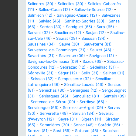
Salindres (30)
-
Salinelles (30)
-
Sallèles-Cabardès
(11)
-
Salles-Curan (12)
-
Salles-la-Source (12)
-
Salmiech (12)
-
Salvagnac-Cajarc (12)
-
Salvezines
(11)
-
Salviac (46)
-
Sanilhac-Sagriès (30)
-
Sansa
(66)
-
Sardan (30)
-
Sarniguet (65)
-
Sarp (65)
-
Sarrant (32)
-
Sauclières (12)
-
Saujac (12)
-
Sauliac-
sur-Célé (46)
-
Saurat (09)
-
Saussan (34)
-
Saussines (34)
-
Sauve (30)
-
Sauveterre (81)
-
Sauveterre-de-Comminges (31)
-
Sauzet (46)
-
Savarthès (31)
-
Saverdun (09)
-
Savignac (12)
-
Savignac-les-Ormeaux (09)
-
Sazos (65)
-
Sébazac-
Concourès (12)
-
Sébrazac (12)
-
Sédeilhac (31)
-
Ségreville (31)
-
Ségur (12)
-
Seilh (31)
-
Seilhan (31)
-
Seissan (32)
-
Sempesserre (32)
-
Sénaillac-
Latronquière (46)
-
Sénaillac-Lauzès (46)
-
Senaux
(81)
-
Sénéchas (30)
-
Sénergues (12)
-
Sengouagnet
(31)
-
Séniergues (46)
-
Senouillac (81)
-
Sentein (09)
-
Sentenac-de-Sérou (09)
-
Serdinya (66)
-
Serralongue (66)
-
Serres-sur-Arget (09)
-
Servas
(30)
-
Serverette (48)
-
Servian (34)
-
Sévérac
d'Aveyron (12)
-
Seyre (31)
-
Sigean (11)
-
Siradan
(65)
-
Sommières (30)
-
Sonac (46)
-
Sorède (66)
-
Sorèze (81)
-
Sost (65)
-
Soturac (46)
-
Soucirac