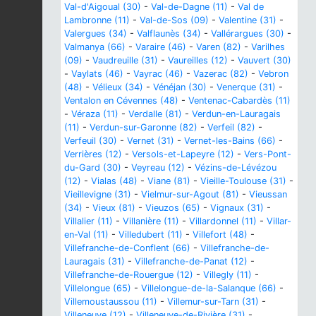
Val-d'Aigoual (30)
-
Val-de-Dagne (11)
-
Val de
Lambronne (11)
-
Val-de-Sos (09)
-
Valentine (31)
-
Valergues (34)
-
Valflaunès (34)
-
Vallérargues (30)
-
Valmanya (66)
-
Varaire (46)
-
Varen (82)
-
Varilhes
(09)
-
Vaudreuille (31)
-
Vaureilles (12)
-
Vauvert (30)
-
Vaylats (46)
-
Vayrac (46)
-
Vazerac (82)
-
Vebron
(48)
-
Vélieux (34)
-
Vénéjan (30)
-
Venerque (31)
-
Ventalon en Cévennes (48)
-
Ventenac-Cabardès (11)
-
Véraza (11)
-
Verdalle (81)
-
Verdun-en-Lauragais
(11)
-
Verdun-sur-Garonne (82)
-
Verfeil (82)
-
Verfeuil (30)
-
Vernet (31)
-
Vernet-les-Bains (66)
-
Verrières (12)
-
Versols-et-Lapeyre (12)
-
Vers-Pont-
du-Gard (30)
-
Veyreau (12)
-
Vézins-de-Lévézou
(12)
-
Vialas (48)
-
Viane (81)
-
Vieille-Toulouse (31)
-
Vieillevigne (31)
-
Vielmur-sur-Agout (81)
-
Vieussan
(34)
-
Vieux (81)
-
Vieuzos (65)
-
Vignaux (31)
-
Villalier (11)
-
Villanière (11)
-
Villardonnel (11)
-
Villar-
en-Val (11)
-
Villedubert (11)
-
Villefort (48)
-
Villefranche-de-Conflent (66)
-
Villefranche-de-
Lauragais (31)
-
Villefranche-de-Panat (12)
-
Villefranche-de-Rouergue (12)
-
Villegly (11)
-
Villelongue (65)
-
Villelongue-de-la-Salanque (66)
-
Villemoustaussou (11)
-
Villemur-sur-Tarn (31)
-
Villeneuve (12)
-
Villeneuve-de-Rivière (31)
-