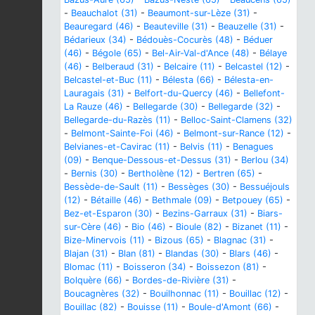
-
Beauchalot (31)
-
Beaumont-sur-Lèze (31)
-
Beauregard (46)
-
Beauteville (31)
-
Beauzelle (31)
-
Bédarieux (34)
-
Bédouès-Cocurès (48)
-
Béduer
(46)
-
Bégole (65)
-
Bel-Air-Val-d'Ance (48)
-
Bélaye
(46)
-
Belberaud (31)
-
Belcaire (11)
-
Belcastel (12)
-
Belcastel-et-Buc (11)
-
Bélesta (66)
-
Bélesta-en-
Lauragais (31)
-
Belfort-du-Quercy (46)
-
Bellefont-
La Rauze (46)
-
Bellegarde (30)
-
Bellegarde (32)
-
Bellegarde-du-Razès (11)
-
Belloc-Saint-Clamens (32)
-
Belmont-Sainte-Foi (46)
-
Belmont-sur-Rance (12)
-
Belvianes-et-Cavirac (11)
-
Belvis (11)
-
Benagues
(09)
-
Benque-Dessous-et-Dessus (31)
-
Berlou (34)
-
Bernis (30)
-
Bertholène (12)
-
Bertren (65)
-
Bessède-de-Sault (11)
-
Bessèges (30)
-
Bessuéjouls
(12)
-
Bétaille (46)
-
Bethmale (09)
-
Betpouey (65)
-
Bez-et-Esparon (30)
-
Bezins-Garraux (31)
-
Biars-
sur-Cère (46)
-
Bio (46)
-
Bioule (82)
-
Bizanet (11)
-
Bize-Minervois (11)
-
Bizous (65)
-
Blagnac (31)
-
Blajan (31)
-
Blan (81)
-
Blandas (30)
-
Blars (46)
-
Blomac (11)
-
Boisseron (34)
-
Boissezon (81)
-
Bolquère (66)
-
Bordes-de-Rivière (31)
-
Boucagnères (32)
-
Bouilhonnac (11)
-
Bouillac (12)
-
Bouillac (82)
-
Bouisse (11)
-
Boule-d'Amont (66)
-