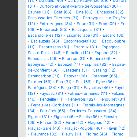
(11)
-
Durbans (46)
-
Durban-sur-Arize (09)
-
Durfort
(81)
-
Durfort-et-Saint-Martin-de-Sossenac (30)
-
Eaunes (31)
-
Égat (66)
-
Elne (66)
-
Encausse (32)
-
Encausse-les-Thermes (31)
-
Entraygues-sur-Truyère
(12)
-
Entre-Vignes (34)
-
Eoux (31)
-
Ercé (09)
-
Err
(66)
-
Esbareich (65)
-
Escalquens (31)
-
Escandolières (12)
-
Escanecrabe (31)
-
Escaro (66)
-
Esclauzels (46)
-
Escornebœuf (32)
-
Escouloubre
(11)
-
Escoussens (81)
-
Escroux (81)
-
Espagnac-
Sainte-Eulalie (46)
-
Espalion (12)
-
Espaon (32)
-
Espédaillac (46)
-
Esperce (31)
-
Espère (46)
-
Espeyrac (12)
-
Espezel (11)
-
Espinas (82)
-
Espira-
de-Conflent (66)
-
Estadens (31)
-
Estaing (12)
-
Estancarbon (31)
-
Estavar (66)
-
Estensan (65)
-
Estoher (66)
-
Eup (31)
-
Eus (66)
-
Eyne (66)
-
Fabrègues (34)
-
Falga (31)
-
Faycelles (46)
-
Fayet
(12)
-
Fayssac (81)
-
Félines-Termenès (11)
-
Felzins
(46)
-
Fendeille (11)
-
Féneyrols (82)
-
Fenouillet (31)
-
Ferrals-les-Corbières (11)
-
Ferrals-les-Montagnes
(34)
-
Ferrières (65)
-
Ferrières-Poussarou (34)
-
Figarol (31)
-
Figeac (46)
-
Fillols (66)
-
Finestret
(66)
-
Finhan (82)
-
Firmi (12)
-
Flagnac (12)
-
Flaujac-Gare (46)
-
Flaujac-Poujols (46)
-
Flavin (12)
-
Fleurance (32)
-
Fleury (11)
-
Floirac (46)
-
Florac