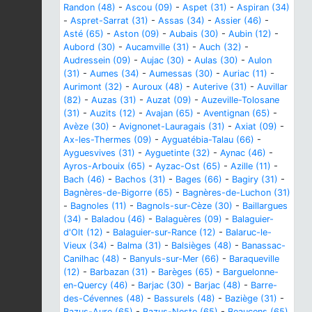
Randon (48)
-
Ascou (09)
-
Aspet (31)
-
Aspiran (34)
-
Aspret-Sarrat (31)
-
Assas (34)
-
Assier (46)
-
Asté (65)
-
Aston (09)
-
Aubais (30)
-
Aubin (12)
-
Aubord (30)
-
Aucamville (31)
-
Auch (32)
-
Audressein (09)
-
Aujac (30)
-
Aulas (30)
-
Aulon
(31)
-
Aumes (34)
-
Aumessas (30)
-
Auriac (11)
-
Aurimont (32)
-
Auroux (48)
-
Auterive (31)
-
Auvillar
(82)
-
Auzas (31)
-
Auzat (09)
-
Auzeville-Tolosane
(31)
-
Auzits (12)
-
Avajan (65)
-
Aventignan (65)
-
Avèze (30)
-
Avignonet-Lauragais (31)
-
Axiat (09)
-
Ax-les-Thermes (09)
-
Ayguatébia-Talau (66)
-
Ayguesvives (31)
-
Ayguetinte (32)
-
Aynac (46)
-
Ayros-Arbouix (65)
-
Ayzac-Ost (65)
-
Azille (11)
-
Bach (46)
-
Bachos (31)
-
Bages (66)
-
Bagiry (31)
-
Bagnères-de-Bigorre (65)
-
Bagnères-de-Luchon (31)
-
Bagnoles (11)
-
Bagnols-sur-Cèze (30)
-
Baillargues
(34)
-
Baladou (46)
-
Balaguères (09)
-
Balaguier-
d'Olt (12)
-
Balaguier-sur-Rance (12)
-
Balaruc-le-
Vieux (34)
-
Balma (31)
-
Balsièges (48)
-
Banassac-
Canilhac (48)
-
Banyuls-sur-Mer (66)
-
Baraqueville
(12)
-
Barbazan (31)
-
Barèges (65)
-
Barguelonne-
en-Quercy (46)
-
Barjac (30)
-
Barjac (48)
-
Barre-
des-Cévennes (48)
-
Bassurels (48)
-
Baziège (31)
-
Bazus-Aure (65)
-
Bazus-Neste (65)
-
Beaucens (65)