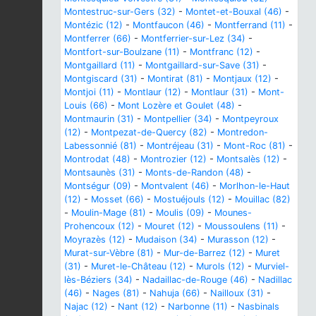
Montestruc-sur-Gers (32)
-
Montet-et-Bouxal (46)
-
Montézic (12)
-
Montfaucon (46)
-
Montferrand (11)
-
Montferrer (66)
-
Montferrier-sur-Lez (34)
-
Montfort-sur-Boulzane (11)
-
Montfranc (12)
-
Montgaillard (11)
-
Montgaillard-sur-Save (31)
-
Montgiscard (31)
-
Montirat (81)
-
Montjaux (12)
-
Montjoi (11)
-
Montlaur (12)
-
Montlaur (31)
-
Mont-
Louis (66)
-
Mont Lozère et Goulet (48)
-
Montmaurin (31)
-
Montpellier (34)
-
Montpeyroux
(12)
-
Montpezat-de-Quercy (82)
-
Montredon-
Labessonnié (81)
-
Montréjeau (31)
-
Mont-Roc (81)
-
Montrodat (48)
-
Montrozier (12)
-
Montsalès (12)
-
Montsaunès (31)
-
Monts-de-Randon (48)
-
Montségur (09)
-
Montvalent (46)
-
Morlhon-le-Haut
(12)
-
Mosset (66)
-
Mostuéjouls (12)
-
Mouillac (82)
-
Moulin-Mage (81)
-
Moulis (09)
-
Mounes-
Prohencoux (12)
-
Mouret (12)
-
Moussoulens (11)
-
Moyrazès (12)
-
Mudaison (34)
-
Murasson (12)
-
Murat-sur-Vèbre (81)
-
Mur-de-Barrez (12)
-
Muret
(31)
-
Muret-le-Château (12)
-
Murols (12)
-
Murviel-
lès-Béziers (34)
-
Nadaillac-de-Rouge (46)
-
Nadillac
(46)
-
Nages (81)
-
Nahuja (66)
-
Nailloux (31)
-
Najac (12)
-
Nant (12)
-
Narbonne (11)
-
Nasbinals