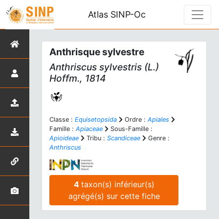
Atlas SINP-Oc
Anthrisque sylvestre
Anthriscus sylvestris
(L.)
Hoffm., 1814
Classe :
Equisetopsida
Ordre :
Apiales
Famille :
Apiaceae
Sous-Famille :
Apioideae
Tribu :
Scandiceae
Genre :
Anthriscus
4
taxon(s) inférieur(s)
agrégé(s) sur cette fiche