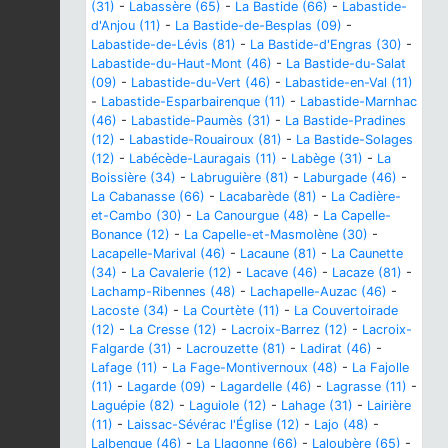
(31)
-
Labassère (65)
-
La Bastide (66)
-
Labastide-
d'Anjou (11)
-
La Bastide-de-Besplas (09)
-
Labastide-de-Lévis (81)
-
La Bastide-d'Engras (30)
-
Labastide-du-Haut-Mont (46)
-
La Bastide-du-Salat
(09)
-
Labastide-du-Vert (46)
-
Labastide-en-Val (11)
-
Labastide-Esparbairenque (11)
-
Labastide-Marnhac
(46)
-
Labastide-Paumès (31)
-
La Bastide-Pradines
(12)
-
Labastide-Rouairoux (81)
-
La Bastide-Solages
(12)
-
Labécède-Lauragais (11)
-
Labège (31)
-
La
Boissière (34)
-
Labruguière (81)
-
Laburgade (46)
-
La Cabanasse (66)
-
Lacabarède (81)
-
La Cadière-
et-Cambo (30)
-
La Canourgue (48)
-
La Capelle-
Bonance (12)
-
La Capelle-et-Masmolène (30)
-
Lacapelle-Marival (46)
-
Lacaune (81)
-
La Caunette
(34)
-
La Cavalerie (12)
-
Lacave (46)
-
Lacaze (81)
-
Lachamp-Ribennes (48)
-
Lachapelle-Auzac (46)
-
Lacoste (34)
-
La Courtète (11)
-
La Couvertoirade
(12)
-
La Cresse (12)
-
Lacroix-Barrez (12)
-
Lacroix-
Falgarde (31)
-
Lacrouzette (81)
-
Ladirat (46)
-
Lafage (11)
-
La Fage-Montivernoux (48)
-
La Fajolle
(11)
-
Lagarde (09)
-
Lagardelle (46)
-
Lagrasse (11)
-
Laguépie (82)
-
Laguiole (12)
-
Lahage (31)
-
Lairière
(11)
-
Laissac-Sévérac l'Église (12)
-
Lajo (48)
-
Lalbenque (46)
-
La Llagonne (66)
-
Laloubère (65)
-