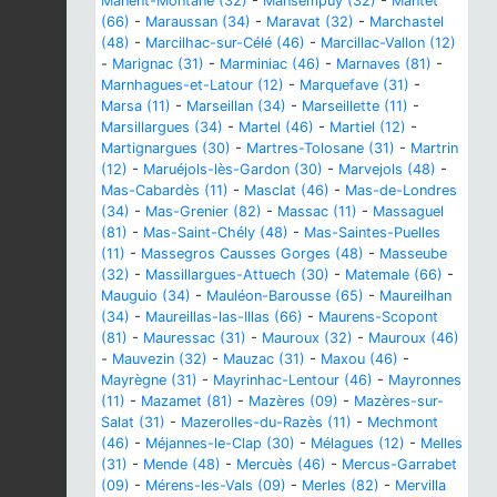
Manent-Montané (32)
-
Mansempuy (32)
-
Mantet
(66)
-
Maraussan (34)
-
Maravat (32)
-
Marchastel
(48)
-
Marcilhac-sur-Célé (46)
-
Marcillac-Vallon (12)
-
Marignac (31)
-
Marminiac (46)
-
Marnaves (81)
-
Marnhagues-et-Latour (12)
-
Marquefave (31)
-
Marsa (11)
-
Marseillan (34)
-
Marseillette (11)
-
Marsillargues (34)
-
Martel (46)
-
Martiel (12)
-
Martignargues (30)
-
Martres-Tolosane (31)
-
Martrin
(12)
-
Maruéjols-lès-Gardon (30)
-
Marvejols (48)
-
Mas-Cabardès (11)
-
Masclat (46)
-
Mas-de-Londres
(34)
-
Mas-Grenier (82)
-
Massac (11)
-
Massaguel
(81)
-
Mas-Saint-Chély (48)
-
Mas-Saintes-Puelles
(11)
-
Massegros Causses Gorges (48)
-
Masseube
(32)
-
Massillargues-Attuech (30)
-
Matemale (66)
-
Mauguio (34)
-
Mauléon-Barousse (65)
-
Maureilhan
(34)
-
Maureillas-las-Illas (66)
-
Maurens-Scopont
(81)
-
Mauressac (31)
-
Mauroux (32)
-
Mauroux (46)
-
Mauvezin (32)
-
Mauzac (31)
-
Maxou (46)
-
Mayrègne (31)
-
Mayrinhac-Lentour (46)
-
Mayronnes
(11)
-
Mazamet (81)
-
Mazères (09)
-
Mazères-sur-
Salat (31)
-
Mazerolles-du-Razès (11)
-
Mechmont
(46)
-
Méjannes-le-Clap (30)
-
Mélagues (12)
-
Melles
(31)
-
Mende (48)
-
Mercuès (46)
-
Mercus-Garrabet
(09)
-
Mérens-les-Vals (09)
-
Merles (82)
-
Mervilla