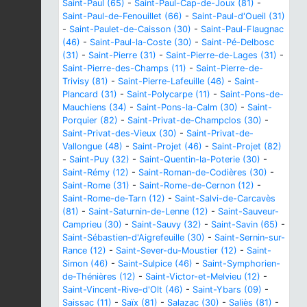
Saint-Paul (65)
-
Saint-Paul-Cap-de-Joux (81)
-
Saint-Paul-de-Fenouillet (66)
-
Saint-Paul-d'Oueil (31)
-
Saint-Paulet-de-Caisson (30)
-
Saint-Paul-Flaugnac
(46)
-
Saint-Paul-la-Coste (30)
-
Saint-Pé-Delbosc
(31)
-
Saint-Pierre (31)
-
Saint-Pierre-de-Lages (31)
-
Saint-Pierre-des-Champs (11)
-
Saint-Pierre-de-
Trivisy (81)
-
Saint-Pierre-Lafeuille (46)
-
Saint-
Plancard (31)
-
Saint-Polycarpe (11)
-
Saint-Pons-de-
Mauchiens (34)
-
Saint-Pons-la-Calm (30)
-
Saint-
Porquier (82)
-
Saint-Privat-de-Champclos (30)
-
Saint-Privat-des-Vieux (30)
-
Saint-Privat-de-
Vallongue (48)
-
Saint-Projet (46)
-
Saint-Projet (82)
-
Saint-Puy (32)
-
Saint-Quentin-la-Poterie (30)
-
Saint-Rémy (12)
-
Saint-Roman-de-Codières (30)
-
Saint-Rome (31)
-
Saint-Rome-de-Cernon (12)
-
Saint-Rome-de-Tarn (12)
-
Saint-Salvi-de-Carcavès
(81)
-
Saint-Saturnin-de-Lenne (12)
-
Saint-Sauveur-
Camprieu (30)
-
Saint-Sauvy (32)
-
Saint-Savin (65)
-
Saint-Sébastien-d'Aigrefeuille (30)
-
Saint-Sernin-sur-
Rance (12)
-
Saint-Sever-du-Moustier (12)
-
Saint-
Simon (46)
-
Saint-Sulpice (46)
-
Saint-Symphorien-
de-Thénières (12)
-
Saint-Victor-et-Melvieu (12)
-
Saint-Vincent-Rive-d'Olt (46)
-
Saint-Ybars (09)
-
Saissac (11)
-
Saïx (81)
-
Salazac (30)
-
Saliès (81)
-