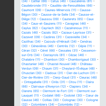
(34)
-
Catllar (66)
-
Catus (46)
-
Caucalières (81)
-
Caudebronde (11)
-
Caudiès-de-Fenouillèdes (66)
-
Caumont (09)
-
Caunes-Minervois (11)
-
Causse-
Bégon (30)
-
Causse-de-la-Selle (34)
-
Causse-et-
Diège (12)
-
Caussou (09)
-
Cauterets (65)
-
Caux
(34)
-
Caux-et-Sauzens (11)
-
Cavagnac (46)
-
Caylus (82)
-
Cayriech (82)
-
Cazalrenoux (11)
-
Cazals (46)
-
Cazals (82)
-
Cazaux-Layrisse (31)
-
Cazavet (09)
-
Cazères (31)
-
Cazevieille (34)
-
Cazilhac (34)
-
Cazouls-d'Hérault (34)
-
Cendras
(30)
-
Cénevières (46)
-
Centrès (12)
-
Cépie (11)
-
Céran (32)
-
Céret (66)
-
Cessales (31)
-
Cessenon-
sur-Orb (34)
-
Cestayrols (81)
-
Cézac (46)
-
Chalabre (11)
-
Chambon (30)
-
Chamborigaud (30)
-
Chastanier (48)
-
Chastel-Nouvel (48)
-
Château-
Verdun (09)
-
Chaum (31)
-
Cheylard-l'Évêque (48)
-
Chusclan (30)
-
Ciadoux (31)
-
Cier-de-Luchon (31)
-
Cier-de-Rivière (31)
-
Cierp-Gaud (31)
-
Cieurac (46)
-
Cintegabelle (31)
-
Cirès (31)
-
Citou (11)
-
Claira
(66)
-
Clairvaux-d'Aveyron (12)
-
Clapiers (34)
-
Clarens (65)
-
Clermont-le-Fort (31)
-
Clermont-sur-
Lauquet (11)
-
Codalet (66)
-
Codolet (30)
-
Cœur de
Causse (46)
-
Collias (30)
-
Colognac (30)
-
Cologne
(32)
-
Colombiers (34)
-
Colombiès (12)
-