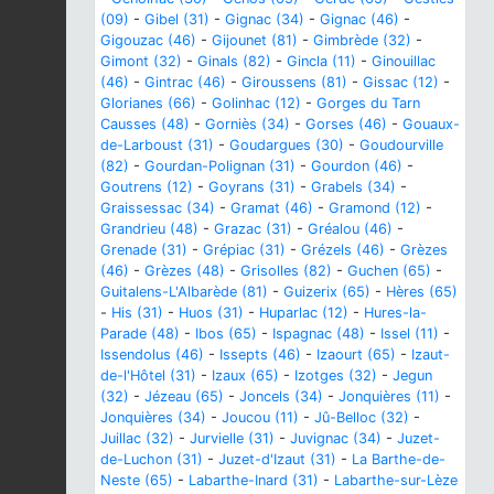
(09)
-
Gibel (31)
-
Gignac (34)
-
Gignac (46)
-
Gigouzac (46)
-
Gijounet (81)
-
Gimbrède (32)
-
Gimont (32)
-
Ginals (82)
-
Gincla (11)
-
Ginouillac
(46)
-
Gintrac (46)
-
Giroussens (81)
-
Gissac (12)
-
Glorianes (66)
-
Golinhac (12)
-
Gorges du Tarn
Causses (48)
-
Gorniès (34)
-
Gorses (46)
-
Gouaux-
de-Larboust (31)
-
Goudargues (30)
-
Goudourville
(82)
-
Gourdan-Polignan (31)
-
Gourdon (46)
-
Goutrens (12)
-
Goyrans (31)
-
Grabels (34)
-
Graissessac (34)
-
Gramat (46)
-
Gramond (12)
-
Grandrieu (48)
-
Grazac (31)
-
Gréalou (46)
-
Grenade (31)
-
Grépiac (31)
-
Grézels (46)
-
Grèzes
(46)
-
Grèzes (48)
-
Grisolles (82)
-
Guchen (65)
-
Guitalens-L'Albarède (81)
-
Guizerix (65)
-
Hères (65)
-
His (31)
-
Huos (31)
-
Huparlac (12)
-
Hures-la-
Parade (48)
-
Ibos (65)
-
Ispagnac (48)
-
Issel (11)
-
Issendolus (46)
-
Issepts (46)
-
Izaourt (65)
-
Izaut-
de-l'Hôtel (31)
-
Izaux (65)
-
Izotges (32)
-
Jegun
(32)
-
Jézeau (65)
-
Joncels (34)
-
Jonquières (11)
-
Jonquières (34)
-
Joucou (11)
-
Jû-Belloc (32)
-
Juillac (32)
-
Jurvielle (31)
-
Juvignac (34)
-
Juzet-
de-Luchon (31)
-
Juzet-d'Izaut (31)
-
La Barthe-de-
Neste (65)
-
Labarthe-Inard (31)
-
Labarthe-sur-Lèze