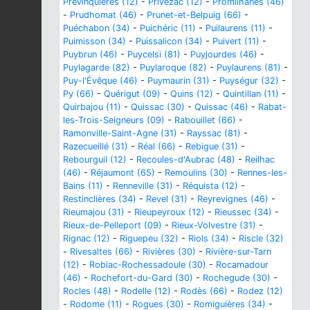
Prévinquières (12)
-
Privezac (12)
-
Promilhanes (46)
-
Prudhomat (46)
-
Prunet-et-Belpuig (66)
-
Puéchabon (34)
-
Puichéric (11)
-
Puilaurens (11)
-
Puimisson (34)
-
Puissalicon (34)
-
Puivert (11)
-
Puybrun (46)
-
Puycelsi (81)
-
Puyjourdes (46)
-
Puylagarde (82)
-
Puylaroque (82)
-
Puylaurens (81)
-
Puy-l'Évêque (46)
-
Puymaurin (31)
-
Puységur (32)
-
Py (66)
-
Quérigut (09)
-
Quins (12)
-
Quintillan (11)
-
Quirbajou (11)
-
Quissac (30)
-
Quissac (46)
-
Rabat-
les-Trois-Seigneurs (09)
-
Rabouillet (66)
-
Ramonville-Saint-Agne (31)
-
Rayssac (81)
-
Razecueillé (31)
-
Réal (66)
-
Rebigue (31)
-
Rebourguil (12)
-
Recoules-d'Aubrac (48)
-
Reilhac
(46)
-
Réjaumont (65)
-
Remoulins (30)
-
Rennes-les-
Bains (11)
-
Renneville (31)
-
Réquista (12)
-
Restinclières (34)
-
Revel (31)
-
Reyrevignes (46)
-
Rieumajou (31)
-
Rieupeyroux (12)
-
Rieussec (34)
-
Rieux-de-Pelleport (09)
-
Rieux-Volvestre (31)
-
Rignac (12)
-
Riguepeu (32)
-
Riols (34)
-
Riscle (32)
-
Rivesaltes (66)
-
Rivières (30)
-
Rivière-sur-Tarn
(12)
-
Robiac-Rochessadoule (30)
-
Rocamadour
(46)
-
Rochefort-du-Gard (30)
-
Rochegude (30)
-
Rocles (48)
-
Rodelle (12)
-
Rodès (66)
-
Rodez (12)
-
Rodome (11)
-
Rogues (30)
-
Romiguières (34)
-