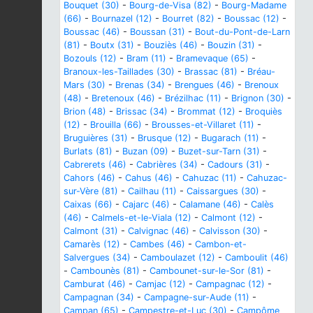
Bouquet (30)
-
Bourg-de-Visa (82)
-
Bourg-Madame
(66)
-
Bournazel (12)
-
Bourret (82)
-
Boussac (12)
-
Boussac (46)
-
Boussan (31)
-
Bout-du-Pont-de-Larn
(81)
-
Boutx (31)
-
Bouziès (46)
-
Bouzin (31)
-
Bozouls (12)
-
Bram (11)
-
Bramevaque (65)
-
Branoux-les-Taillades (30)
-
Brassac (81)
-
Bréau-
Mars (30)
-
Brenas (34)
-
Brengues (46)
-
Brenoux
(48)
-
Bretenoux (46)
-
Brézilhac (11)
-
Brignon (30)
-
Brion (48)
-
Brissac (34)
-
Brommat (12)
-
Broquiès
(12)
-
Brouilla (66)
-
Brousses-et-Villaret (11)
-
Bruguières (31)
-
Brusque (12)
-
Bugarach (11)
-
Burlats (81)
-
Buzan (09)
-
Buzet-sur-Tarn (31)
-
Cabrerets (46)
-
Cabrières (34)
-
Cadours (31)
-
Cahors (46)
-
Cahus (46)
-
Cahuzac (11)
-
Cahuzac-
sur-Vère (81)
-
Cailhau (11)
-
Caissargues (30)
-
Caixas (66)
-
Cajarc (46)
-
Calamane (46)
-
Calès
(46)
-
Calmels-et-le-Viala (12)
-
Calmont (12)
-
Calmont (31)
-
Calvignac (46)
-
Calvisson (30)
-
Camarès (12)
-
Cambes (46)
-
Cambon-et-
Salvergues (34)
-
Camboulazet (12)
-
Camboulit (46)
-
Cambounès (81)
-
Cambounet-sur-le-Sor (81)
-
Camburat (46)
-
Camjac (12)
-
Campagnac (12)
-
Campagnan (34)
-
Campagne-sur-Aude (11)
-
Campan (65)
-
Campestre-et-Luc (30)
-
Campôme