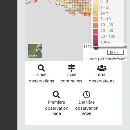
0– 1
1– 2
2– 5
5– 10
10– 20
20– 50
50– 100
100+
1600
50 km
Nombre d'observa
Leaflet
| © OpenStreetMap
5 365
1 745
803
observations
communes
observateurs
Première
Dernière
observation
observation
1600
2026