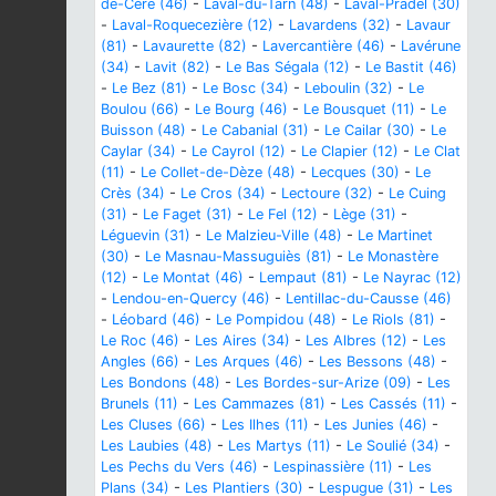
de-Cère (46)
-
Laval-du-Tarn (48)
-
Laval-Pradel (30)
-
Laval-Roquecezière (12)
-
Lavardens (32)
-
Lavaur
(81)
-
Lavaurette (82)
-
Lavercantière (46)
-
Lavérune
(34)
-
Lavit (82)
-
Le Bas Ségala (12)
-
Le Bastit (46)
-
Le Bez (81)
-
Le Bosc (34)
-
Leboulin (32)
-
Le
Boulou (66)
-
Le Bourg (46)
-
Le Bousquet (11)
-
Le
Buisson (48)
-
Le Cabanial (31)
-
Le Cailar (30)
-
Le
Caylar (34)
-
Le Cayrol (12)
-
Le Clapier (12)
-
Le Clat
(11)
-
Le Collet-de-Dèze (48)
-
Lecques (30)
-
Le
Crès (34)
-
Le Cros (34)
-
Lectoure (32)
-
Le Cuing
(31)
-
Le Faget (31)
-
Le Fel (12)
-
Lège (31)
-
Léguevin (31)
-
Le Malzieu-Ville (48)
-
Le Martinet
(30)
-
Le Masnau-Massuguiès (81)
-
Le Monastère
(12)
-
Le Montat (46)
-
Lempaut (81)
-
Le Nayrac (12)
-
Lendou-en-Quercy (46)
-
Lentillac-du-Causse (46)
-
Léobard (46)
-
Le Pompidou (48)
-
Le Riols (81)
-
Le Roc (46)
-
Les Aires (34)
-
Les Albres (12)
-
Les
Angles (66)
-
Les Arques (46)
-
Les Bessons (48)
-
Les Bondons (48)
-
Les Bordes-sur-Arize (09)
-
Les
Brunels (11)
-
Les Cammazes (81)
-
Les Cassés (11)
-
Les Cluses (66)
-
Les Ilhes (11)
-
Les Junies (46)
-
Les Laubies (48)
-
Les Martys (11)
-
Le Soulié (34)
-
Les Pechs du Vers (46)
-
Lespinassière (11)
-
Les
Plans (34)
-
Les Plantiers (30)
-
Lespugue (31)
-
Les