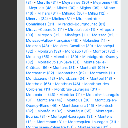
(31)
-
Merville (31)
-
Meyrannes (30)
-
Meyronne (46)
-
Meyrueis (48)
-
Mialet (30)
-
Miglos (09)
-
Milhac
(46)
-
Milhars (81)
-
Milhaud (30)
-
Millau (12)
-
Minerve (34)
-
Miolles (81)
-
Miramont-de-
Comminges (31)
-
Mirandol-Bourgnounac (81)
-
Miraval-Cabardès (11)
-
Mirepeisset (11)
-
Mirepoix
(09)
-
Mirepoix (32)
-
Missègre (11)
-
Moissac (82)
-
Moissac-Vallée-Française (48)
-
Molandier (11)
-
Molezon (48)
-
Molières-Cavaillac (30)
-
Monbéqui
(82)
-
Monbrun (32)
-
Moncaup (31)
-
Monfort (32)
-
Monlong (65)
-
Monoblet (30)
-
Montaigu-de-Quercy
(82)
-
Montaigut-sur-Save (31)
-
Montalba-le-
Château (66)
-
Montans (81)
-
Montardit (09)
-
Montastruc (82)
-
Montauban (82)
-
Montazels (11)
-
Montbazens (12)
-
Montbazin (34)
-
Montbel (48)
-
Montbolo (66)
-
Montbrun (46)
-
Montbrun-des-
Corbières (11)
-
Montbrun-Lauragais (31)
-
Montcabrier (46)
-
Montclar (11)
-
Montclar-Lauragais
(31)
-
Montcléra (46)
-
Montclus (30)
-
Montcuq-en-
Quercy-Blanc (46)
-
Montdoumerc (46)
-
Montech
(82)
-
Montégut (32)
-
Montégut (65)
-
Montégut-
Bourjac (31)
-
Montégut-Lauragais (31)
-
Monteils
(12)
-
Montespan (31)
-
Montesquieu-Lauragais (31)
-
Montesquieu-Volvestre (31)
-
Montesquiou (32)
-