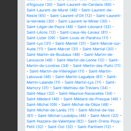
d'Aigouze (30)
-
Saint-Laurent-de-Cerdans (66)
-
Saint-Laurent-de-Muret (48)
-
Saint-Laurent-de-
Neste (65)
-
Saint-Laurent-d'Olt (12)
-
Saint-Laurent-
la-Vernède (30)
-
Saint-Laurent-le-Minier (30)
-
Saint-Léger-de-Peyre (48)
-
Saint-Léonard (32)
-
Saint-Léons (12)
-
Saint-Lieux-lès-Lavaur (81)
-
Saint-Lizier (09)
-
Saint-Louis-et-Parahou (11)
-
Saint-Lys (31)
-
Saint-Mamet (31)
-
Saint-Marcel-sur-
Aude (11)
-
Saint-Marcet (31)
-
Saint-Martial (30)
-
Saint-Martin-de-Boubaux (48)
-
Saint-Martin-de-
Lansuscle (48)
-
Saint-Martin-de-Lenne (12)
-
Saint-
Martin-de-Londres (34)
-
Saint-Martin-des-Puits (11)
-
Saint-Martin-de-Villereglan (11)
-
Saint-Martin-
Labouval (46)
-
Saint-Martin-Laguépie (81)
-
Saint-
Martin-Lalande (11)
-
Saint-Martin-Lys (11)
-
Saint-
Martory (31)
-
Saint-Mathieu-de-Tréviers (34)
-
Saint-Maur (32)
-
Saint-Maurice-Navacelles (34)
-
Saint-Médard (46)
-
Saint-Médard-de-Presque (46)
-
Saint-Michel (09)
-
Saint-Michel-de-Dèze (48)
-
Saint-Michel-de-Lanès (11)
-
Saint-Michel-de-Vax
(81)
-
Saint-Michel-Loubéjou (46)
-
Saint-Mont (32)
-
Saint-Nazaire-de-Valentane (82)
-
Saint-Orens-Pouy-
Petit (32)
-
Saint-Ost (32)
-
Saint-Parthem (12)
-