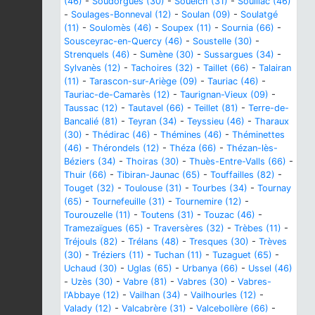
(46)
-
Soudorgues (30)
-
Soueich (31)
-
Souillac (46)
-
Soulages-Bonneval (12)
-
Soulan (09)
-
Soulatgé
(11)
-
Soulomès (46)
-
Soupex (11)
-
Sournia (66)
-
Sousceyrac-en-Quercy (46)
-
Soustelle (30)
-
Strenquels (46)
-
Sumène (30)
-
Sussargues (34)
-
Sylvanès (12)
-
Tachoires (32)
-
Taillet (66)
-
Talairan
(11)
-
Tarascon-sur-Ariège (09)
-
Tauriac (46)
-
Tauriac-de-Camarès (12)
-
Taurignan-Vieux (09)
-
Taussac (12)
-
Tautavel (66)
-
Teillet (81)
-
Terre-de-
Bancalié (81)
-
Teyran (34)
-
Teyssieu (46)
-
Tharaux
(30)
-
Thédirac (46)
-
Thémines (46)
-
Théminettes
(46)
-
Thérondels (12)
-
Théza (66)
-
Thézan-lès-
Béziers (34)
-
Thoiras (30)
-
Thuès-Entre-Valls (66)
-
Thuir (66)
-
Tibiran-Jaunac (65)
-
Touffailles (82)
-
Touget (32)
-
Toulouse (31)
-
Tourbes (34)
-
Tournay
(65)
-
Tournefeuille (31)
-
Tournemire (12)
-
Tourouzelle (11)
-
Toutens (31)
-
Touzac (46)
-
Tramezaïgues (65)
-
Traversères (32)
-
Trèbes (11)
-
Tréjouls (82)
-
Trélans (48)
-
Tresques (30)
-
Trèves
(30)
-
Tréziers (11)
-
Tuchan (11)
-
Tuzaguet (65)
-
Uchaud (30)
-
Uglas (65)
-
Urbanya (66)
-
Ussel (46)
-
Uzès (30)
-
Vabre (81)
-
Vabres (30)
-
Vabres-
l'Abbaye (12)
-
Vailhan (34)
-
Vailhourles (12)
-
Valady (12)
-
Valcabrère (31)
-
Valcebollère (66)
-