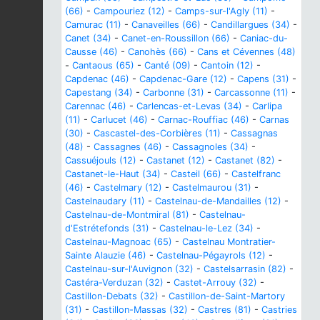
(66)
-
Campouriez (12)
-
Camps-sur-l'Agly (11)
-
Camurac (11)
-
Canaveilles (66)
-
Candillargues (34)
-
Canet (34)
-
Canet-en-Roussillon (66)
-
Caniac-du-
Causse (46)
-
Canohès (66)
-
Cans et Cévennes (48)
-
Cantaous (65)
-
Canté (09)
-
Cantoin (12)
-
Capdenac (46)
-
Capdenac-Gare (12)
-
Capens (31)
-
Capestang (34)
-
Carbonne (31)
-
Carcassonne (11)
-
Carennac (46)
-
Carlencas-et-Levas (34)
-
Carlipa
(11)
-
Carlucet (46)
-
Carnac-Rouffiac (46)
-
Carnas
(30)
-
Cascastel-des-Corbières (11)
-
Cassagnas
(48)
-
Cassagnes (46)
-
Cassagnoles (34)
-
Cassuéjouls (12)
-
Castanet (12)
-
Castanet (82)
-
Castanet-le-Haut (34)
-
Casteil (66)
-
Castelfranc
(46)
-
Castelmary (12)
-
Castelmaurou (31)
-
Castelnaudary (11)
-
Castelnau-de-Mandailles (12)
-
Castelnau-de-Montmiral (81)
-
Castelnau-
d'Estrétefonds (31)
-
Castelnau-le-Lez (34)
-
Castelnau-Magnoac (65)
-
Castelnau Montratier-
Sainte Alauzie (46)
-
Castelnau-Pégayrols (12)
-
Castelnau-sur-l'Auvignon (32)
-
Castelsarrasin (82)
-
Castéra-Verduzan (32)
-
Castet-Arrouy (32)
-
Castillon-Debats (32)
-
Castillon-de-Saint-Martory
(31)
-
Castillon-Massas (32)
-
Castres (81)
-
Castries