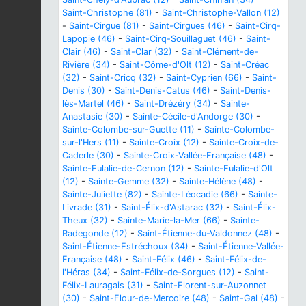
Saint-Christophe (81)
-
Saint-Christophe-Vallon (12)
-
Saint-Cirgue (81)
-
Saint-Cirgues (46)
-
Saint-Cirq-
Lapopie (46)
-
Saint-Cirq-Souillaguet (46)
-
Saint-
Clair (46)
-
Saint-Clar (32)
-
Saint-Clément-de-
Rivière (34)
-
Saint-Côme-d'Olt (12)
-
Saint-Créac
(32)
-
Saint-Cricq (32)
-
Saint-Cyprien (66)
-
Saint-
Denis (30)
-
Saint-Denis-Catus (46)
-
Saint-Denis-
lès-Martel (46)
-
Saint-Drézéry (34)
-
Sainte-
Anastasie (30)
-
Sainte-Cécile-d'Andorge (30)
-
Sainte-Colombe-sur-Guette (11)
-
Sainte-Colombe-
sur-l'Hers (11)
-
Sainte-Croix (12)
-
Sainte-Croix-de-
Caderle (30)
-
Sainte-Croix-Vallée-Française (48)
-
Sainte-Eulalie-de-Cernon (12)
-
Sainte-Eulalie-d'Olt
(12)
-
Sainte-Gemme (32)
-
Sainte-Hélène (48)
-
Sainte-Juliette (82)
-
Sainte-Léocadie (66)
-
Sainte-
Livrade (31)
-
Saint-Élix-d'Astarac (32)
-
Saint-Élix-
Theux (32)
-
Sainte-Marie-la-Mer (66)
-
Sainte-
Radegonde (12)
-
Saint-Étienne-du-Valdonnez (48)
-
Saint-Étienne-Estréchoux (34)
-
Saint-Étienne-Vallée-
Française (48)
-
Saint-Félix (46)
-
Saint-Félix-de-
l'Héras (34)
-
Saint-Félix-de-Sorgues (12)
-
Saint-
Félix-Lauragais (31)
-
Saint-Florent-sur-Auzonnet
(30)
-
Saint-Flour-de-Mercoire (48)
-
Saint-Gal (48)
-