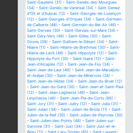
Saint-Gaudens (31)
-
Saint-Geniès-des-Mourgues
(34)
-
Saint-Geniès-de-Varensal (34)
-
Saint Geniez
d'Olt et d'Aubrac (12)
-
Saint-Georges-de-Luzençon
(12)
-
Saint-Georges-d'Orques (34)
-
Saint-Germain-
de-Calberte (48)
-
Saint-Germain-du-Bel-Air (46)
-
Saint-Gervais (30)
-
Saint-Gervais-sur-Mare (34)
-
Saint Géry-Vers (46)
-
Saint-Gilles (30)
-
Saint-
Girons (09)
-
Saint-Guilhem-le-Désert (34)
-
Saint-
Hilaire (11)
-
Saint-Hilaire-de-Brethmas (30)
-
Saint-
Hilaire-de-Lavit (48)
-
Saint-Hippolyte (12)
-
Saint-
Hippolyte-du-Fort (30)
-
Saint-Izaire (12)
-
Saint-
Jean-d'Alcapiès (12)
-
Saint-Jean-de-Fos (34)
-
Saint-Jean-de-Laur (46)
-
Saint-Jean-de-Maruéjols-
et-Avéjan (30)
-
Saint-Jean-de-Minervois (34)
-
Saint-Jean-de-Védas (34)
-
Saint-Jean-du-Bruel (12)
-
Saint-Jean-du-Gard (30)
-
Saint-Jean-et-Saint-Paul
(12)
-
Saint-Jean-Lagineste (46)
-
Saint-Jean-
Lespinasse (46)
-
Saint-Jean-Pla-de-Corts (66)
-
Saint-Jory (31)
-
Saint-Juéry (12)
-
Saint-Julia (31)
-
Saint-Julien (34)
-
Saint-Julien-de-Briola (11)
-
Saint-
Julien-de-la-Nef (30)
-
Saint-Julien-de-Peyrolas (30)
-
Saint-Julien-des-Points (48)
-
Saint-Julien-sur-
Garonne (31)
-
Saint-Just (34)
-
Saint-Just-et-le-
Bézu (11)
-
Saint-Lary-Soulan (65)
-
Saint-Laurent-