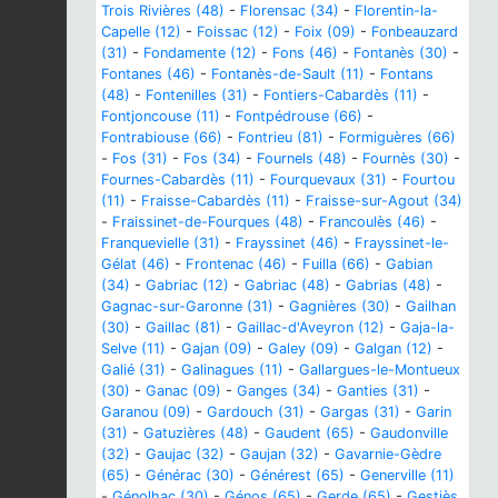
Trois Rivières (48)
-
Florensac (34)
-
Florentin-la-
Capelle (12)
-
Foissac (12)
-
Foix (09)
-
Fonbeauzard
(31)
-
Fondamente (12)
-
Fons (46)
-
Fontanès (30)
-
Fontanes (46)
-
Fontanès-de-Sault (11)
-
Fontans
(48)
-
Fontenilles (31)
-
Fontiers-Cabardès (11)
-
Fontjoncouse (11)
-
Fontpédrouse (66)
-
Fontrabiouse (66)
-
Fontrieu (81)
-
Formiguères (66)
-
Fos (31)
-
Fos (34)
-
Fournels (48)
-
Fournès (30)
-
Fournes-Cabardès (11)
-
Fourquevaux (31)
-
Fourtou
(11)
-
Fraisse-Cabardès (11)
-
Fraisse-sur-Agout (34)
-
Fraissinet-de-Fourques (48)
-
Francoulès (46)
-
Franquevielle (31)
-
Frayssinet (46)
-
Frayssinet-le-
Gélat (46)
-
Frontenac (46)
-
Fuilla (66)
-
Gabian
(34)
-
Gabriac (12)
-
Gabriac (48)
-
Gabrias (48)
-
Gagnac-sur-Garonne (31)
-
Gagnières (30)
-
Gailhan
(30)
-
Gaillac (81)
-
Gaillac-d'Aveyron (12)
-
Gaja-la-
Selve (11)
-
Gajan (09)
-
Galey (09)
-
Galgan (12)
-
Galié (31)
-
Galinagues (11)
-
Gallargues-le-Montueux
(30)
-
Ganac (09)
-
Ganges (34)
-
Ganties (31)
-
Garanou (09)
-
Gardouch (31)
-
Gargas (31)
-
Garin
(31)
-
Gatuzières (48)
-
Gaudent (65)
-
Gaudonville
(32)
-
Gaujac (32)
-
Gaujan (32)
-
Gavarnie-Gèdre
(65)
-
Générac (30)
-
Générest (65)
-
Generville (11)
-
Génolhac (30)
-
Génos (65)
-
Gerde (65)
-
Gestiès