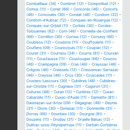
Combaillaux (34)
-
Combret (12)
-
Compolibat (12)
-
Comus (11)
-
Conat (66)
-
Concorès (46)
-
Concots
(46)
-
Concoules (30)
-
Condat (46)
-
Condom (32)
-
Condom-d'Aubrac (12)
-
Conques-en-Rouergue (12)
-
Conques-sur-Orbiel (11)
-
Corbès (30)
-
Cordes-
Tolosannes (82)
-
Corn (46)
-
Corneilla-de-Conflent
(66)
-
Cornillon (30)
-
Cornus (12)
-
Corsavy (66)
-
Coubisou (12)
-
Coudons (11)
-
Couffoulens (11)
-
Couflens (09)
-
Counozouls (11)
-
Coupiac (12)
-
Couret (31)
-
Courniou (34)
-
Courris (81)
-
Coursan
(11)
-
Coustaussa (11)
-
Coustouges (66)
-
Couzou
(46)
-
Crampagna (09)
-
Cras (46)
-
Crayssac (46)
-
Crégols (46)
-
Creissels (12)
-
Cressensac-Sarrazac
(46)
-
Creysse (46)
-
Cros (30)
-
Cruscades (11)
-
Cruviers-Lascours (30)
-
Cubières (48)
-
Cubières-
sur-Cinoble (11)
-
Cugnaux (31)
-
Cuguron (31)
-
Cultures (48)
-
Curan (12)
-
Curières (12)
-
Cuxac-
Cabardès (11)
-
Cuxac-d'Aude (11)
-
Damiatte (81)
-
Daumazan-sur-Arize (09)
-
Dégagnac (46)
-
Deyme
(31)
-
Dions (30)
-
Donazac (11)
-
Donneville (31)
-
Dorres (66)
-
Dourbies (30)
-
Dourgne (81)
-
Douzens (11)
-
Drudas (31)
-
Druelle Balsac (12)
-
Duilhac-sous-Peyrepertuse (11)
-
Durban-Corbières