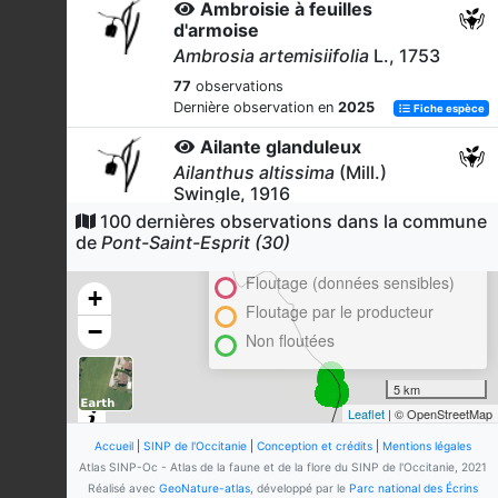
Ambroisie à feuilles
d'armoise
Ambrosia artemisiifolia
L., 1753
77
observations
Dernière observation en
2025
Fiche espèce
Ailante glanduleux
Ailanthus altissima
(Mill.)
Swingle, 1916
100 dernières observations dans la commune
Cluster
72
observations
de
Pont-Saint-Esprit (30)
Dernière observation en
2023
Fiche espèce
En attente de validation régionale
Floutage (données sensibles)
Érigéron du Canada
+
Erigeron canadensis
L., 1753
Floutage par le producteur
−
Non floutées
27
observations
Dernière observation en
2023
Fiche espèce
5 km
Pie bavarde
Leaflet
| © OpenStreetMap
Pica pica
(Linnaeus, 1758)
Accueil
|
SINP de l'Occitanie
|
Conception et crédits
|
Mentions légales
19
observations
Atlas SINP-Oc - Atlas de la faune et de la flore du SINP de l'Occitanie, 2021
Dernière observation en
2024
Fiche espèce
Réalisé avec
GeoNature-atlas
, développé par le
Parc national des Écrins