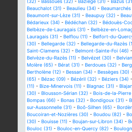
(32)
-
Bassoues (32)
-
Baziège (31)
-
Bazus (31
Beauchalot (31)
-
Beaulieu (34)
-
Beaumarchés 
Beaumont-sur-Lèze (31)
-
Beaupuy (32)
-
Beau
Bédarieux (34)
-
Bédéchan (32)
-
Bédouès-Coc
Belbèze-de-Lauragais (31)
-
Belbèze-en-Lomag
Lauragais (31)
-
Belflou (11)
-
Belfort-du-Querc
(30)
-
Bellegarde (32)
-
Bellegarde-du-Razès (1
Saint-Clamens (32)
-
Belmont-Sainte-Foi (46)
Belvèze-du-Razès (11)
-
Belvézet (30)
-
Belvian
Molère (65)
-
Bérat (31)
-
Berdoues (32)
-
Berg
Bertholène (12)
-
Bessan (34)
-
Bessèges (30)
(65)
-
Bézac (09)
-
Bézéril (32)
-
Béziers (34)
(11)
-
Bize-Minervois (11)
-
Blagnac (31)
-
Blaja
(30)
-
Blousson-Sérian (32)
-
Bois-de-la-Pierre
Bompas (66)
-
Bonas (32)
-
Bondigoux (31)
-
B
sur-Aussonnelle (31)
-
Boô-Silhen (65)
-
Bordèr
Boucoiran-et-Nozières (30)
-
Boudou (82)
-
Bo
(30)
-
Bouisse (11)
-
Boujan-sur-Libron (34)
-
B
Bouloc (31)
-
Bouloc-en-Quercy (82)
-
Boulogn