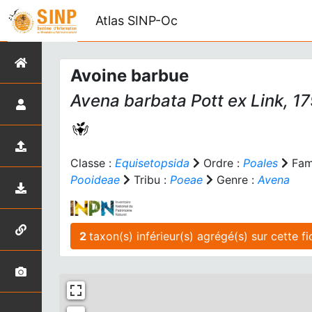
Atlas SINP-Oc
Avoine barbue
Avena barbata
Pott ex Link, 1
Classe :
Equisetopsida
Ordre :
Poales
Fami
Pooideae
Tribu :
Poeae
Genre :
Avena
2
taxon(s) inférieur(