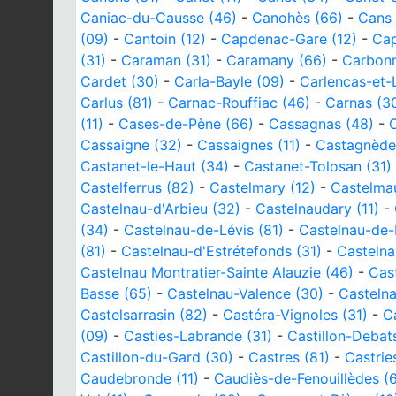
Caniac-du-Causse (46)
-
Canohès (66)
-
Cans 
(09)
-
Cantoin (12)
-
Capdenac-Gare (12)
-
Cap
(31)
-
Caraman (31)
-
Caramany (66)
-
Carbonn
Cardet (30)
-
Carla-Bayle (09)
-
Carlencas-et-
Carlus (81)
-
Carnac-Rouffiac (46)
-
Carnas (3
(11)
-
Cases-de-Pène (66)
-
Cassagnas (48)
-
Cassaigne (32)
-
Cassaignes (11)
-
Castagnède
Castanet-le-Haut (34)
-
Castanet-Tolosan (31)
Castelferrus (82)
-
Castelmary (12)
-
Castelmau
Castelnau-d'Arbieu (32)
-
Castelnaudary (11)
-
(34)
-
Castelnau-de-Lévis (81)
-
Castelnau-de-
(81)
-
Castelnau-d'Estrétefonds (31)
-
Castelna
Castelnau Montratier-Sainte Alauzie (46)
-
Cas
Basse (65)
-
Castelnau-Valence (30)
-
Castelna
Castelsarrasin (82)
-
Castéra-Vignoles (31)
-
C
(09)
-
Casties-Labrande (31)
-
Castillon-Debat
Castillon-du-Gard (30)
-
Castres (81)
-
Castrie
Caudebronde (11)
-
Caudiès-de-Fenouillèdes (