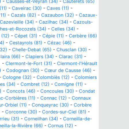
)
-
Causses-et-Veyran (34)
-
Cauterets (65)
11)
-
Caveirac (30)
-
Caves (11)
-
11)
-
Cazals (82)
-
Cazaubon (32)
-
Cazaux-
Cazevieille (34)
-
Cazilhac (34)
-
Cazouls-
lhes-et-Rocozels (34)
-
Celles (34)
-
 (12)
-
Cépet (31)
-
Cépie (11)
-
Cerbère (66)
4)
-
Cestayrols (81)
-
Cézac (46)
-
(32)
-
Chelle-Debat (65)
-
Chusclan (30)
-
laira (66)
-
Clapiers (34)
-
Clarac (31)
-
)
-
Clermont-le-Fort (31)
-
Clermont-l'Hérault
)
-
Codognan (30)
-
Cœur de Causse (46)
-
-
Cologne (32)
-
Colombiès (12)
-
Colomiers
s (34)
-
Combret (12)
-
Comigne (11)
-
)
-
Concots (46)
-
Concoules (30)
-
Condat
c-Corbières (11)
-
Connac (12)
-
Connaux
-Orbiel (11)
-
Conqueyrac (30)
-
Corbère
)
-
Corconne (30)
-
Cordes-sur-Ciel (81)
-
rieu (31)
-
Corneilhan (34)
-
Corneilla-de-
eilla-la-Rivière (66)
-
Cornus (12)
-