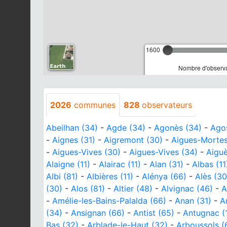
1600
Nombre d'observa
2026
communes
828
observateurs
Abeilhan (34)
-
Agde (34)
-
Agonès (34)
-
Agos
-
Aignes (31)
-
Aigremont (30)
-
Aigues-Mortes
-
Aigues-Vives (30)
-
Aigues-Vives (34)
-
Aiguè
Alaigne (11)
-
Alairac (11)
-
Alan (31)
-
Albas (11
Albi (81)
-
Albières (11)
-
Alénya (66)
-
Alès (30
(30)
-
Alos (81)
-
Altier (48)
-
Alvignac (46)
-
A
-
Amélie-les-Bains-Palalda (66)
-
Anan (31)
-
A
(34)
-
Ansignan (66)
-
Antist (65)
-
Antugnac (
Bas (32)
-
Arblade-le-Haut (32)
-
Arboussols (