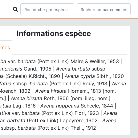
Informations espèce
ymes
lba
var.
barbata
(Pott ex Link) Maire & Weiller, 1953 |
lmeriensis
Gand., 1905 |
Avena barbata
subsp.
na
(Scheele) K.Richt., 1890 |
Avena cypria
Sibth., 1820
fatua
subsp.
barbata
(Pott ex Link) Rouy, 1913 |
Avena
oench, 1802 |
Avena hirsuta
Hornem., 1813 [nom.
om.] |
Avena hirsuta
Roth, 1806 [nom. illeg. hom.] |
rtula
Lag., 1816 |
Avena hoppeana
Scheele, 1844 |
ativa
var.
barbata
(Pott ex Link) Fiori, 1923 |
Avena
ar.
barbata
(Pott ex Link) Lapeyrère, 1902 |
Avena
a
subsp.
barbata
(Pott ex Link) Thell., 1912