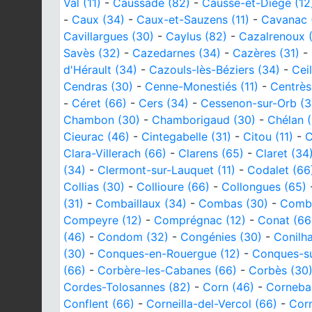
Val (11)
-
Caussade (82)
-
Causse-et-Diège (12
-
Caux (34)
-
Caux-et-Sauzens (11)
-
Cavanac (
Cavillargues (30)
-
Caylus (82)
-
Cazalrenoux (
Savès (32)
-
Cazedarnes (34)
-
Cazères (31)
-
d'Hérault (34)
-
Cazouls-lès-Béziers (34)
-
Cei
Cendras (30)
-
Cenne-Monestiés (11)
-
Centrès
-
Céret (66)
-
Cers (34)
-
Cessenon-sur-Orb (3
Chambon (30)
-
Chamborigaud (30)
-
Chélan 
Cieurac (46)
-
Cintegabelle (31)
-
Citou (11)
-
C
Clara-Villerach (66)
-
Clarens (65)
-
Claret (34
(34)
-
Clermont-sur-Lauquet (11)
-
Codalet (66
Collias (30)
-
Collioure (66)
-
Collongues (65)
(31)
-
Combaillaux (34)
-
Combas (30)
-
Combe
Compeyre (12)
-
Comprégnac (12)
-
Conat (66
(46)
-
Condom (32)
-
Congénies (30)
-
Conilha
(30)
-
Conques-en-Rouergue (12)
-
Conques-sur
(66)
-
Corbère-les-Cabanes (66)
-
Corbès (30
Cordes-Tolosannes (82)
-
Corn (46)
-
Cornebar
Conflent (66)
-
Corneilla-del-Vercol (66)
-
Corn