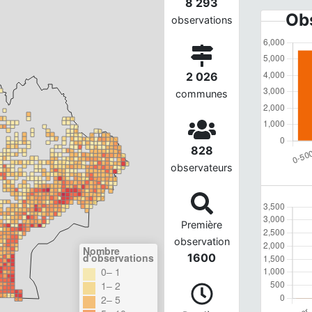
8 293
Obs
observations
2 026
communes
828
observateurs
Première
observation
Nombre
d'observations
1600
0– 1
1– 2
2– 5