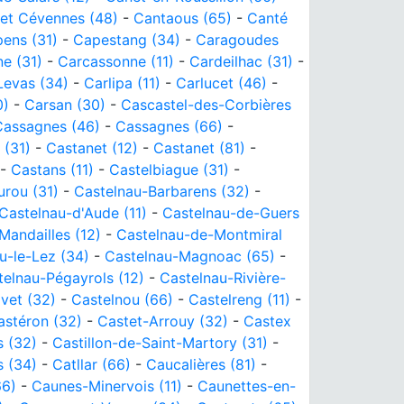
et Cévennes (48)
-
Cantaous (65)
-
Canté
ens (31)
-
Capestang (34)
-
Caragoudes
e (31)
-
Carcassonne (11)
-
Cardeilhac (31)
-
Levas (34)
-
Carlipa (11)
-
Carlucet (46)
-
0)
-
Carsan (30)
-
Cascastel-des-Corbières
Cassagnes (46)
-
Cassagnes (66)
-
 (31)
-
Castanet (12)
-
Castanet (81)
-
-
Castans (11)
-
Castelbiague (31)
-
rou (31)
-
Castelnau-Barbarens (32)
-
Castelnau-d'Aude (11)
-
Castelnau-de-Guers
Mandailles (12)
-
Castelnau-de-Montmiral
u-le-Lez (34)
-
Castelnau-Magnoac (65)
-
telnau-Pégayrols (12)
-
Castelnau-Rivière-
vet (32)
-
Castelnou (66)
-
Castelreng (11)
-
astéron (32)
-
Castet-Arrouy (32)
-
Castex
s (32)
-
Castillon-de-Saint-Martory (31)
-
s (34)
-
Catllar (66)
-
Caucalières (81)
-
66)
-
Caunes-Minervois (11)
-
Caunettes-en-