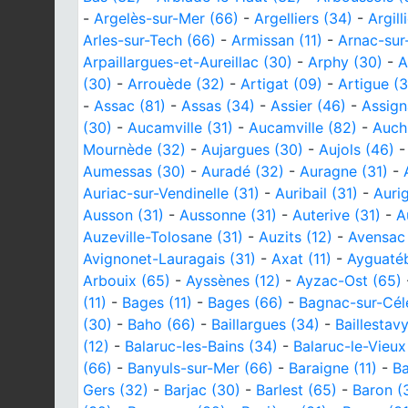
-
Argelès-sur-Mer (66)
-
Argelliers (34)
-
Argill
Arles-sur-Tech (66)
-
Armissan (11)
-
Arnac-sur
Arpaillargues-et-Aureillac (30)
-
Arphy (30)
-
A
(30)
-
Arrouède (32)
-
Artigat (09)
-
Artigue (3
-
Assac (81)
-
Assas (34)
-
Assier (46)
-
Assign
(30)
-
Aucamville (31)
-
Aucamville (82)
-
Auch
Mournède (32)
-
Aujargues (30)
-
Aujols (46)
Aumessas (30)
-
Auradé (32)
-
Auragne (31)
-
Auriac-sur-Vendinelle (31)
-
Auribail (31)
-
Auri
Ausson (31)
-
Aussonne (31)
-
Auterive (31)
-
A
Auzeville-Tolosane (31)
-
Auzits (12)
-
Avensac
Avignonet-Lauragais (31)
-
Axat (11)
-
Ayguatéb
Arbouix (65)
-
Ayssènes (12)
-
Ayzac-Ost (65)
(11)
-
Bages (11)
-
Bages (66)
-
Bagnac-sur-Cél
(30)
-
Baho (66)
-
Baillargues (34)
-
Baillestav
(12)
-
Balaruc-les-Bains (34)
-
Balaruc-le-Vieux
(66)
-
Banyuls-sur-Mer (66)
-
Baraigne (11)
-
Ba
Gers (32)
-
Barjac (30)
-
Barlest (65)
-
Baron (