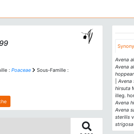
799
Synon
Avena a
Avena a
lle :
Poaceae
Sous-Famille :
hoppea
|
Avena 
hirsuta
M
illeg. h
s) agrégé(s) sur cette fiche
Avena hi
Avena s
sterilis
v
strigos