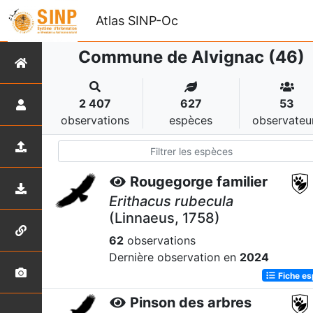
Atlas SINP-Oc
Commune de Alvignac (46)
2 407
627
53
observations
espèces
observateu
Rougegorge familier
Erithacus rubecula
(Linnaeus, 1758)
62
observations
Dernière observation en
2024
Fiche e
Pinson des arbres