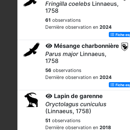
Fringilla coelebs
Linnaeus,
1758
61
observations
Dernière observation en
2024
Fiche e
Mésange charbonnière
Parus major
Linnaeus,
1758
56
observations
Dernière observation en
2024
Fiche e
Lapin de garenne
Oryctolagus cuniculus
(Linnaeus, 1758)
51
observations
Dernière observation en
2018