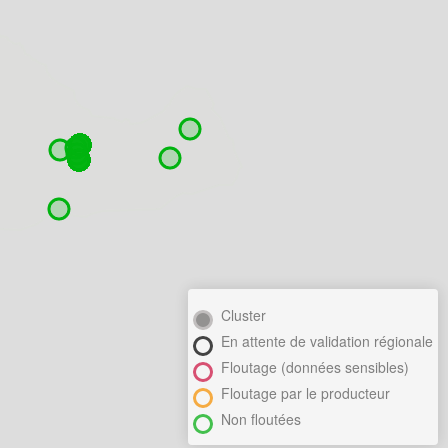
Cluster
En attente de validation régionale
Floutage (données sensibles)
Floutage par le producteur
Non floutées