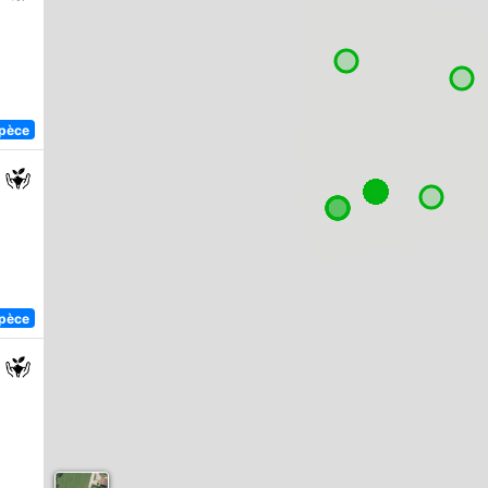
spèce
spèce