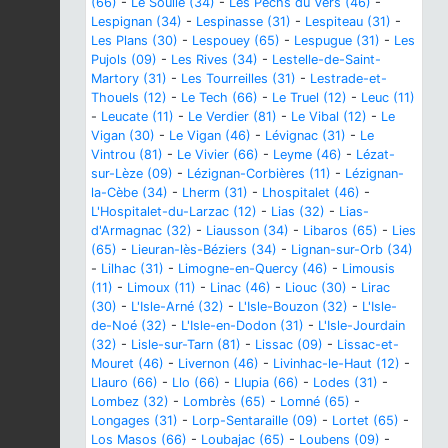
(66)
-
Le Soulié (34)
-
Les Pechs du Vers (46)
-
Lespignan (34)
-
Lespinasse (31)
-
Lespiteau (31)
-
Les Plans (30)
-
Lespouey (65)
-
Lespugue (31)
-
Les
Pujols (09)
-
Les Rives (34)
-
Lestelle-de-Saint-
Martory (31)
-
Les Tourreilles (31)
-
Lestrade-et-
Thouels (12)
-
Le Tech (66)
-
Le Truel (12)
-
Leuc (11)
-
Leucate (11)
-
Le Verdier (81)
-
Le Vibal (12)
-
Le
Vigan (30)
-
Le Vigan (46)
-
Lévignac (31)
-
Le
Vintrou (81)
-
Le Vivier (66)
-
Leyme (46)
-
Lézat-
sur-Lèze (09)
-
Lézignan-Corbières (11)
-
Lézignan-
la-Cèbe (34)
-
Lherm (31)
-
Lhospitalet (46)
-
L'Hospitalet-du-Larzac (12)
-
Lias (32)
-
Lias-
d'Armagnac (32)
-
Liausson (34)
-
Libaros (65)
-
Lies
(65)
-
Lieuran-lès-Béziers (34)
-
Lignan-sur-Orb (34)
-
Lilhac (31)
-
Limogne-en-Quercy (46)
-
Limousis
(11)
-
Limoux (11)
-
Linac (46)
-
Liouc (30)
-
Lirac
(30)
-
L'Isle-Arné (32)
-
L'Isle-Bouzon (32)
-
L'Isle-
de-Noé (32)
-
L'Isle-en-Dodon (31)
-
L'Isle-Jourdain
(32)
-
Lisle-sur-Tarn (81)
-
Lissac (09)
-
Lissac-et-
Mouret (46)
-
Livernon (46)
-
Livinhac-le-Haut (12)
-
Llauro (66)
-
Llo (66)
-
Llupia (66)
-
Lodes (31)
-
Lombez (32)
-
Lombrès (65)
-
Lomné (65)
-
Longages (31)
-
Lorp-Sentaraille (09)
-
Lortet (65)
-
Los Masos (66)
-
Loubajac (65)
-
Loubens (09)
-