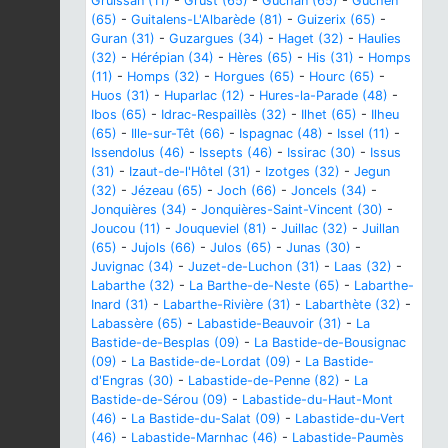
Gruissan (11)
-
Grust (65)
-
Guchan (65)
-
Guchen
(65)
-
Guitalens-L'Albarède (81)
-
Guizerix (65)
-
Guran (31)
-
Guzargues (34)
-
Haget (32)
-
Haulies
(32)
-
Hérépian (34)
-
Hères (65)
-
His (31)
-
Homps
(11)
-
Homps (32)
-
Horgues (65)
-
Hourc (65)
-
Huos (31)
-
Huparlac (12)
-
Hures-la-Parade (48)
-
Ibos (65)
-
Idrac-Respaillès (32)
-
Ilhet (65)
-
Ilheu
(65)
-
Ille-sur-Têt (66)
-
Ispagnac (48)
-
Issel (11)
-
Issendolus (46)
-
Issepts (46)
-
Issirac (30)
-
Issus
(31)
-
Izaut-de-l'Hôtel (31)
-
Izotges (32)
-
Jegun
(32)
-
Jézeau (65)
-
Joch (66)
-
Joncels (34)
-
Jonquières (34)
-
Jonquières-Saint-Vincent (30)
-
Joucou (11)
-
Jouqueviel (81)
-
Juillac (32)
-
Juillan
(65)
-
Jujols (66)
-
Julos (65)
-
Junas (30)
-
Juvignac (34)
-
Juzet-de-Luchon (31)
-
Laas (32)
-
Labarthe (32)
-
La Barthe-de-Neste (65)
-
Labarthe-
Inard (31)
-
Labarthe-Rivière (31)
-
Labarthète (32)
-
Labassère (65)
-
Labastide-Beauvoir (31)
-
La
Bastide-de-Besplas (09)
-
La Bastide-de-Bousignac
(09)
-
La Bastide-de-Lordat (09)
-
La Bastide-
d'Engras (30)
-
Labastide-de-Penne (82)
-
La
Bastide-de-Sérou (09)
-
Labastide-du-Haut-Mont
(46)
-
La Bastide-du-Salat (09)
-
Labastide-du-Vert
(46)
-
Labastide-Marnhac (46)
-
Labastide-Paumès