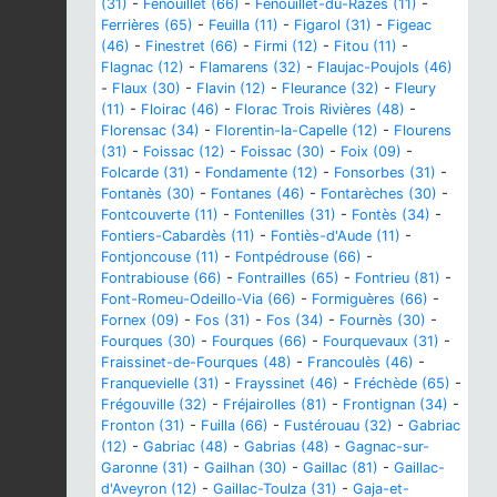
(31)
-
Fenouillet (66)
-
Fenouillet-du-Razès (11)
-
Ferrières (65)
-
Feuilla (11)
-
Figarol (31)
-
Figeac
(46)
-
Finestret (66)
-
Firmi (12)
-
Fitou (11)
-
Flagnac (12)
-
Flamarens (32)
-
Flaujac-Poujols (46)
-
Flaux (30)
-
Flavin (12)
-
Fleurance (32)
-
Fleury
(11)
-
Floirac (46)
-
Florac Trois Rivières (48)
-
Florensac (34)
-
Florentin-la-Capelle (12)
-
Flourens
(31)
-
Foissac (12)
-
Foissac (30)
-
Foix (09)
-
Folcarde (31)
-
Fondamente (12)
-
Fonsorbes (31)
-
Fontanès (30)
-
Fontanes (46)
-
Fontarèches (30)
-
Fontcouverte (11)
-
Fontenilles (31)
-
Fontès (34)
-
Fontiers-Cabardès (11)
-
Fontiès-d'Aude (11)
-
Fontjoncouse (11)
-
Fontpédrouse (66)
-
Fontrabiouse (66)
-
Fontrailles (65)
-
Fontrieu (81)
-
Font-Romeu-Odeillo-Via (66)
-
Formiguères (66)
-
Fornex (09)
-
Fos (31)
-
Fos (34)
-
Fournès (30)
-
Fourques (30)
-
Fourques (66)
-
Fourquevaux (31)
-
Fraissinet-de-Fourques (48)
-
Francoulès (46)
-
Franquevielle (31)
-
Frayssinet (46)
-
Fréchède (65)
-
Frégouville (32)
-
Fréjairolles (81)
-
Frontignan (34)
-
Fronton (31)
-
Fuilla (66)
-
Fustérouau (32)
-
Gabriac
(12)
-
Gabriac (48)
-
Gabrias (48)
-
Gagnac-sur-
Garonne (31)
-
Gailhan (30)
-
Gaillac (81)
-
Gaillac-
d'Aveyron (12)
-
Gaillac-Toulza (31)
-
Gaja-et-