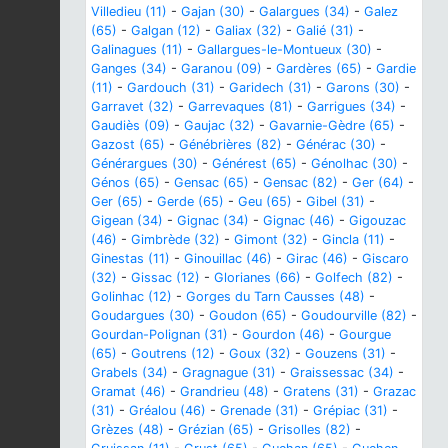
Villedieu (11)
-
Gajan (30)
-
Galargues (34)
-
Galez
(65)
-
Galgan (12)
-
Galiax (32)
-
Galié (31)
-
Galinagues (11)
-
Gallargues-le-Montueux (30)
-
Ganges (34)
-
Garanou (09)
-
Gardères (65)
-
Gardie
(11)
-
Gardouch (31)
-
Garidech (31)
-
Garons (30)
-
Garravet (32)
-
Garrevaques (81)
-
Garrigues (34)
-
Gaudiès (09)
-
Gaujac (32)
-
Gavarnie-Gèdre (65)
-
Gazost (65)
-
Génébrières (82)
-
Générac (30)
-
Générargues (30)
-
Générest (65)
-
Génolhac (30)
-
Génos (65)
-
Gensac (65)
-
Gensac (82)
-
Ger (64)
-
Ger (65)
-
Gerde (65)
-
Geu (65)
-
Gibel (31)
-
Gigean (34)
-
Gignac (34)
-
Gignac (46)
-
Gigouzac
(46)
-
Gimbrède (32)
-
Gimont (32)
-
Gincla (11)
-
Ginestas (11)
-
Ginouillac (46)
-
Girac (46)
-
Giscaro
(32)
-
Gissac (12)
-
Glorianes (66)
-
Golfech (82)
-
Golinhac (12)
-
Gorges du Tarn Causses (48)
-
Goudargues (30)
-
Goudon (65)
-
Goudourville (82)
-
Gourdan-Polignan (31)
-
Gourdon (46)
-
Gourgue
(65)
-
Goutrens (12)
-
Goux (32)
-
Gouzens (31)
-
Grabels (34)
-
Gragnague (31)
-
Graissessac (34)
-
Gramat (46)
-
Grandrieu (48)
-
Gratens (31)
-
Grazac
(31)
-
Gréalou (46)
-
Grenade (31)
-
Grépiac (31)
-
Grèzes (48)
-
Grézian (65)
-
Grisolles (82)
-