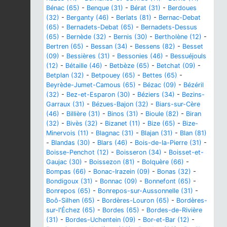
Bénac (65)
-
Benque (31)
-
Bérat (31)
-
Berdoues
(32)
-
Berganty (46)
-
Berlats (81)
-
Bernac-Debat
(65)
-
Bernadets-Debat (65)
-
Bernadets-Dessus
(65)
-
Bernède (32)
-
Bernis (30)
-
Bertholène (12)
-
Bertren (65)
-
Bessan (34)
-
Bessens (82)
-
Besset
(09)
-
Bessières (31)
-
Bessonies (46)
-
Bessuéjouls
(12)
-
Bétaille (46)
-
Betbèze (65)
-
Betchat (09)
-
Betplan (32)
-
Betpouey (65)
-
Bettes (65)
-
Beyrède-Jumet-Camous (65)
-
Bézac (09)
-
Bézéril
(32)
-
Bez-et-Esparon (30)
-
Béziers (34)
-
Bezins-
Garraux (31)
-
Bézues-Bajon (32)
-
Biars-sur-Cère
(46)
-
Billière (31)
-
Binos (31)
-
Bioule (82)
-
Biran
(32)
-
Bivès (32)
-
Bizanet (11)
-
Bize (65)
-
Bize-
Minervois (11)
-
Blagnac (31)
-
Blajan (31)
-
Blan (81)
-
Blandas (30)
-
Blars (46)
-
Bois-de-la-Pierre (31)
-
Boisse-Penchot (12)
-
Boisseron (34)
-
Boisset-et-
Gaujac (30)
-
Boissezon (81)
-
Bolquère (66)
-
Bompas (66)
-
Bonac-Irazein (09)
-
Bonas (32)
-
Bondigoux (31)
-
Bonnac (09)
-
Bonnefont (65)
-
Bonrepos (65)
-
Bonrepos-sur-Aussonnelle (31)
-
Boô-Silhen (65)
-
Bordères-Louron (65)
-
Bordères-
sur-l'Échez (65)
-
Bordes (65)
-
Bordes-de-Rivière
(31)
-
Bordes-Uchentein (09)
-
Bor-et-Bar (12)
-