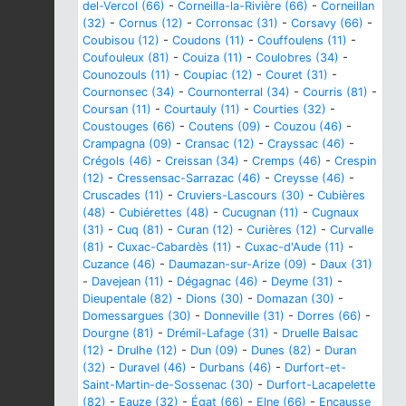
del-Vercol (66)
-
Corneilla-la-Rivière (66)
-
Corneillan
(32)
-
Cornus (12)
-
Corronsac (31)
-
Corsavy (66)
-
Coubisou (12)
-
Coudons (11)
-
Couffoulens (11)
-
Coufouleux (81)
-
Couiza (11)
-
Coulobres (34)
-
Counozouls (11)
-
Coupiac (12)
-
Couret (31)
-
Cournonsec (34)
-
Cournonterral (34)
-
Courris (81)
-
Coursan (11)
-
Courtauly (11)
-
Courties (32)
-
Coustouges (66)
-
Coutens (09)
-
Couzou (46)
-
Crampagna (09)
-
Cransac (12)
-
Crayssac (46)
-
Crégols (46)
-
Creissan (34)
-
Cremps (46)
-
Crespin
(12)
-
Cressensac-Sarrazac (46)
-
Creysse (46)
-
Cruscades (11)
-
Cruviers-Lascours (30)
-
Cubières
(48)
-
Cubiérettes (48)
-
Cucugnan (11)
-
Cugnaux
(31)
-
Cuq (81)
-
Curan (12)
-
Curières (12)
-
Curvalle
(81)
-
Cuxac-Cabardès (11)
-
Cuxac-d'Aude (11)
-
Cuzance (46)
-
Daumazan-sur-Arize (09)
-
Daux (31)
-
Davejean (11)
-
Dégagnac (46)
-
Deyme (31)
-
Dieupentale (82)
-
Dions (30)
-
Domazan (30)
-
Domessargues (30)
-
Donneville (31)
-
Dorres (66)
-
Dourgne (81)
-
Drémil-Lafage (31)
-
Druelle Balsac
(12)
-
Drulhe (12)
-
Dun (09)
-
Dunes (82)
-
Duran
(32)
-
Duravel (46)
-
Durbans (46)
-
Durfort-et-
Saint-Martin-de-Sossenac (30)
-
Durfort-Lacapelette
(82)
-
Eauze (32)
-
Égat (66)
-
Elne (66)
-
Encausse