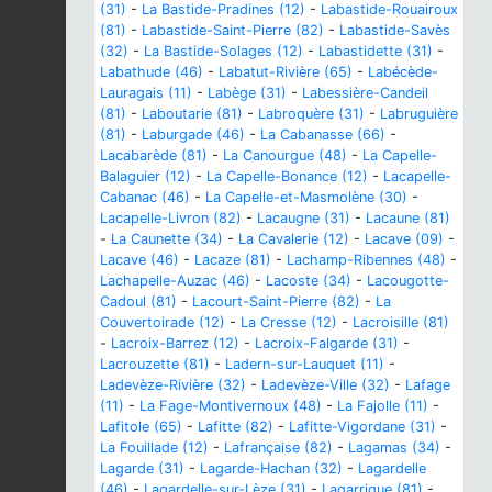
(31)
-
La Bastide-Pradines (12)
-
Labastide-Rouairoux
(81)
-
Labastide-Saint-Pierre (82)
-
Labastide-Savès
(32)
-
La Bastide-Solages (12)
-
Labastidette (31)
-
Labathude (46)
-
Labatut-Rivière (65)
-
Labécède-
Lauragais (11)
-
Labège (31)
-
Labessière-Candeil
(81)
-
Laboutarie (81)
-
Labroquère (31)
-
Labruguière
(81)
-
Laburgade (46)
-
La Cabanasse (66)
-
Lacabarède (81)
-
La Canourgue (48)
-
La Capelle-
Balaguier (12)
-
La Capelle-Bonance (12)
-
Lacapelle-
Cabanac (46)
-
La Capelle-et-Masmolène (30)
-
Lacapelle-Livron (82)
-
Lacaugne (31)
-
Lacaune (81)
-
La Caunette (34)
-
La Cavalerie (12)
-
Lacave (09)
-
Lacave (46)
-
Lacaze (81)
-
Lachamp-Ribennes (48)
-
Lachapelle-Auzac (46)
-
Lacoste (34)
-
Lacougotte-
Cadoul (81)
-
Lacourt-Saint-Pierre (82)
-
La
Couvertoirade (12)
-
La Cresse (12)
-
Lacroisille (81)
-
Lacroix-Barrez (12)
-
Lacroix-Falgarde (31)
-
Lacrouzette (81)
-
Ladern-sur-Lauquet (11)
-
Ladevèze-Rivière (32)
-
Ladevèze-Ville (32)
-
Lafage
(11)
-
La Fage-Montivernoux (48)
-
La Fajolle (11)
-
Lafitole (65)
-
Lafitte (82)
-
Lafitte-Vigordane (31)
-
La Fouillade (12)
-
Lafrançaise (82)
-
Lagamas (34)
-
Lagarde (31)
-
Lagarde-Hachan (32)
-
Lagardelle
(46)
-
Lagardelle-sur-Lèze (31)
-
Lagarrigue (81)
-