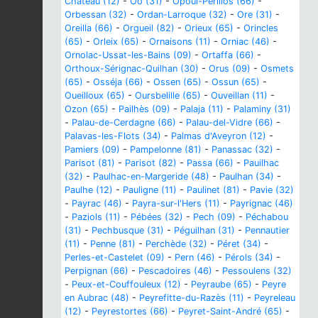
Château (12)
-
Oô (31)
-
Opoul-Périllos (66)
-
Orbessan (32)
-
Ordan-Larroque (32)
-
Ore (31)
-
Oreilla (66)
-
Orgueil (82)
-
Orieux (65)
-
Orincles
(65)
-
Orleix (65)
-
Ornaisons (11)
-
Orniac (46)
-
Ornolac-Ussat-les-Bains (09)
-
Ortaffa (66)
-
Orthoux-Sérignac-Quilhan (30)
-
Orus (09)
-
Osmets
(65)
-
Osséja (66)
-
Ossen (65)
-
Ossun (65)
-
Oueilloux (65)
-
Oursbelille (65)
-
Ouveillan (11)
-
Ozon (65)
-
Pailhès (09)
-
Palaja (11)
-
Palaminy (31)
-
Palau-de-Cerdagne (66)
-
Palau-del-Vidre (66)
-
Palavas-les-Flots (34)
-
Palmas d'Aveyron (12)
-
Pamiers (09)
-
Pampelonne (81)
-
Panassac (32)
-
Parisot (81)
-
Parisot (82)
-
Passa (66)
-
Pauilhac
(32)
-
Paulhac-en-Margeride (48)
-
Paulhan (34)
-
Paulhe (12)
-
Pauligne (11)
-
Paulinet (81)
-
Pavie (32)
-
Payrac (46)
-
Payra-sur-l'Hers (11)
-
Payrignac (46)
-
Paziols (11)
-
Pébées (32)
-
Pech (09)
-
Péchabou
(31)
-
Pechbusque (31)
-
Péguilhan (31)
-
Pennautier
(11)
-
Penne (81)
-
Perchède (32)
-
Péret (34)
-
Perles-et-Castelet (09)
-
Pern (46)
-
Pérols (34)
-
Perpignan (66)
-
Pescadoires (46)
-
Pessoulens (32)
-
Peux-et-Couffouleux (12)
-
Peyraube (65)
-
Peyre
en Aubrac (48)
-
Peyrefitte-du-Razès (11)
-
Peyreleau
(12)
-
Peyrestortes (66)
-
Peyret-Saint-André (65)
-