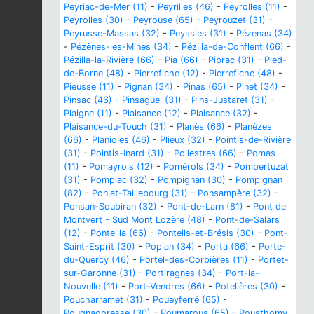
Peyriac-de-Mer (11)
-
Peyrilles (46)
-
Peyrolles (11)
-
Peyrolles (30)
-
Peyrouse (65)
-
Peyrouzet (31)
-
Peyrusse-Massas (32)
-
Peyssies (31)
-
Pézenas (34)
-
Pézènes-les-Mines (34)
-
Pézilla-de-Conflent (66)
-
Pézilla-la-Rivière (66)
-
Pia (66)
-
Pibrac (31)
-
Pied-
de-Borne (48)
-
Pierrefiche (12)
-
Pierrefiche (48)
-
Pieusse (11)
-
Pignan (34)
-
Pinas (65)
-
Pinet (34)
-
Pinsac (46)
-
Pinsaguel (31)
-
Pins-Justaret (31)
-
Plaigne (11)
-
Plaisance (12)
-
Plaisance (32)
-
Plaisance-du-Touch (31)
-
Planès (66)
-
Planèzes
(66)
-
Planioles (46)
-
Plieux (32)
-
Pointis-de-Rivière
(31)
-
Pointis-Inard (31)
-
Pollestres (66)
-
Pomas
(11)
-
Pomayrols (12)
-
Pomérols (34)
-
Pompertuzat
(31)
-
Pompiac (32)
-
Pompignan (30)
-
Pompignan
(82)
-
Ponlat-Taillebourg (31)
-
Ponsampère (32)
-
Ponsan-Soubiran (32)
-
Pont-de-Larn (81)
-
Pont de
Montvert - Sud Mont Lozère (48)
-
Pont-de-Salars
(12)
-
Ponteilla (66)
-
Ponteils-et-Brésis (30)
-
Pont-
Saint-Esprit (30)
-
Popian (34)
-
Porta (66)
-
Porte-
du-Quercy (46)
-
Portel-des-Corbières (11)
-
Portet-
sur-Garonne (31)
-
Portiragnes (34)
-
Port-la-
Nouvelle (11)
-
Port-Vendres (66)
-
Potelières (30)
-
Poucharramet (31)
-
Poueyferré (65)
-
Pougnadoresse (30)
-
Poumarous (65)
-
Pousthomy