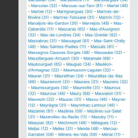
-
Marsolan (32)
-
Marssac-sur-Tarn (81)
-
Martel (46)
-
Martiel (12)
-
Martignargues (30)
-
Martres-de-
Rivière (31)
-
Martres-Tolosane (31)
-
Martrin (12)
-
Maruéjols-lès-Gardon (30)
-
Marvejols (48)
-
Mas-
Cabardès (11)
-
Mascaras (65)
-
Mas-d'Auvignon
(32)
-
Mas-de-Londres (34)
-
Mas-Grenier (82)
-
Massabrac (31)
-
Massaguel (81)
-
Mas-Saint-Chély
(48)
-
Mas-Saintes-Puelles (11)
-
Massals (81)
-
Massegros Causses Gorges (48)
-
Masseube (32)
-
Massillargues-Attuech (30)
-
Matemale (66)
-
Maubourguet (65)
-
Mauguio (34)
-
Mauléon-
d'Armagnac (32)
-
Maumusson-Laguian (32)
-
Mauran (31)
-
Maureilhan (34)
-
Maureillas-las-Illas
(66)
-
Mauremont (31)
-
Maurens (31)
-
Maurens (32)
-
Mauressargues (30)
-
Maureville (31)
-
Mauroux
(32)
-
Mauroux (46)
-
Maury (66)
-
Mauvaisin (31)
-
Mauvezin (32)
-
Mauzac (31)
-
Maxou (46)
-
Mayran
(12)
-
Mayrègne (31)
-
Mayrinhac-Lentour (46)
-
Mazamet (81)
-
Mazères (09)
-
Mazères-sur-Salat
(31)
-
Mazerolles-du-Razès (11)
-
Mazuby (11)
-
Meauzac (82)
-
Mechmont (46)
-
Mélagues (12)
-
Meljac (12)
-
Melles (31)
-
Mende (48)
-
Mercus-
Garrabet (09)
-
Mérens-les-Vals (09)
-
Mérial (11)
-