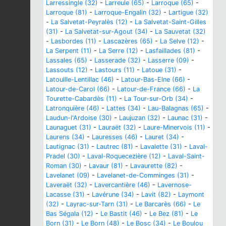
Larressingle (32)
-
Larreule (65)
-
Larroque (65)
-
Larroque (81)
-
Larroque-Engalin (32)
-
Lartigue (32)
-
La Salvetat-Peyralès (12)
-
La Salvetat-Saint-Gilles
(31)
-
La Salvetat-sur-Agout (34)
-
La Sauvetat (32)
-
Lasbordes (11)
-
Lascazères (65)
-
La Selve (12)
-
La Serpent (11)
-
La Serre (12)
-
Lasfaillades (81)
-
Lassales (65)
-
Lasserade (32)
-
Lasserre (09)
-
Lassouts (12)
-
Lastours (11)
-
Latoue (31)
-
Latouille-Lentillac (46)
-
Latour-Bas-Elne (66)
-
Latour-de-Carol (66)
-
Latour-de-France (66)
-
La
Tourette-Cabardès (11)
-
La Tour-sur-Orb (34)
-
Latronquière (46)
-
Lattes (34)
-
Lau-Balagnas (65)
-
Laudun-l'Ardoise (30)
-
Laujuzan (32)
-
Launac (31)
-
Launaguet (31)
-
Lauraët (32)
-
Laure-Minervois (11)
-
Laurens (34)
-
Lauresses (46)
-
Lauret (34)
-
Lautignac (31)
-
Lautrec (81)
-
Lavalette (31)
-
Laval-
Pradel (30)
-
Laval-Roquecezière (12)
-
Laval-Saint-
Roman (30)
-
Lavaur (81)
-
Lavaurette (82)
-
Lavelanet (09)
-
Lavelanet-de-Comminges (31)
-
Laveraët (32)
-
Lavercantière (46)
-
Lavernose-
Lacasse (31)
-
Lavérune (34)
-
Lavit (82)
-
Laymont
(32)
-
Layrac-sur-Tarn (31)
-
Le Barcarès (66)
-
Le
Bas Ségala (12)
-
Le Bastit (46)
-
Le Bez (81)
-
Le
Born (31)
-
Le Born (48)
-
Le Bosc (34)
-
Le Boulou