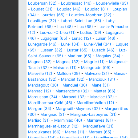
Loubersan (32)
-
Loubressac (46)
-
Loudenvielle (65)
-
Loudet (31)
-
Loupiac (46)
-
Loupiac (81)
-
Loupian
(34)
-
Lourdes (65)
-
Lourties-Monbrun (32)
-
Louslitges (32)
-
Lubret-Saint-Luc (65)
-
Luby-
Betmont (65)
-
Luc (48)
-
Luc (65)
-
Luc-la-Primaube
(12)
-
Luc-sur-Orbieu (11)
-
Ludiès (09)
-
Lugagnac
(46)
-
Lugagnan (65)
-
Lunac (12)
-
Lunan (46)
-
Lunegarde (46)
-
Lunel (34)
-
Lunel-Viel (34)
-
Luquet
(65)
-
Lussan (32)
-
Lustar (65)
-
Luzech (46)
-
Luz-
Saint-Sauveur (65)
-
Madiran (65)
-
Magalas (34)
-
Magnan (32)
-
Magnas (32)
-
Magrie (11)
-
Maignaut-
Tauzia (32)
-
Maisons (11)
-
Malegoude (09)
-
Maleville (12)
-
Malléon (09)
-
Malvezie (31)
-
Manas-
Bastanous (32)
-
Manciet (32)
-
Mancioux (31)
-
Mandagout (30)
-
Manduel (30)
-
Mane (31)
-
Manhac (12)
-
Mansencôme (32)
-
Mantet (66)
-
Maraussan (34)
-
Maravat (32)
-
Marciac (32)
-
Marcilhac-sur-Célé (46)
-
Marcillac-Vallon (12)
-
Margon (34)
-
Margouët-Meymes (32)
-
Marguerittes
(30)
-
Marignac (31)
-
Marignac-Laspeyres (31)
-
Marliac (31)
-
Marminiac (46)
-
Marnaves (81)
-
Marnhagues-et-Latour (12)
-
Marquefave (31)
-
Marquixanes (66)
-
Marsa (11)
-
Marsas (65)
-
Marseillan (34)
-
Marseillette (11)
-
Marsillargues (34)