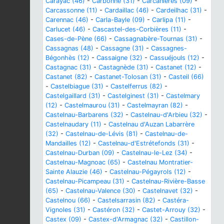
Carayac (46)
-
Carbonne (31)
-
Carcanières (09)
-
Carcassonne (11)
-
Cardaillac (46)
-
Cardeilhac (31)
-
Carennac (46)
-
Carla-Bayle (09)
-
Carlipa (11)
-
Carlucet (46)
-
Cascastel-des-Corbières (11)
-
Cases-de-Pène (66)
-
Cassagnabère-Tournas (31)
-
Cassagnas (48)
-
Cassagne (31)
-
Cassagnes-
Bégonhès (12)
-
Cassaigne (32)
-
Cassuéjouls (12)
-
Castagnac (31)
-
Castagnède (31)
-
Castanet (12)
-
Castanet (82)
-
Castanet-Tolosan (31)
-
Casteil (66)
-
Castelbiague (31)
-
Castelferrus (82)
-
Castelgaillard (31)
-
Castelginest (31)
-
Castelmary
(12)
-
Castelmaurou (31)
-
Castelmayran (82)
-
Castelnau-Barbarens (32)
-
Castelnau-d'Arbieu (32)
-
Castelnaudary (11)
-
Castelnau d'Auzan Labarrère
(32)
-
Castelnau-de-Lévis (81)
-
Castelnau-de-
Mandailles (12)
-
Castelnau-d'Estrétefonds (31)
-
Castelnau-Durban (09)
-
Castelnau-le-Lez (34)
-
Castelnau-Magnoac (65)
-
Castelnau Montratier-
Sainte Alauzie (46)
-
Castelnau-Pégayrols (12)
-
Castelnau-Picampeau (31)
-
Castelnau-Rivière-Basse
(65)
-
Castelnau-Valence (30)
-
Castelnavet (32)
-
Castelnou (66)
-
Castelsarrasin (82)
-
Castéra-
Vignoles (31)
-
Castéron (32)
-
Castet-Arrouy (32)
-
Castex (09)
-
Castex-d'Armagnac (32)
-
Castillon-