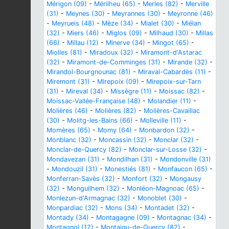
Mérigon (09)
-
Mérilheu (65)
-
Merles (82)
-
Merville
(31)
-
Meynes (30)
-
Meyrannes (30)
-
Meyronne (46)
-
Meyrueis (48)
-
Mèze (34)
-
Mialet (30)
-
Miélan
(32)
-
Miers (46)
-
Miglos (09)
-
Milhaud (30)
-
Millas
(66)
-
Millau (12)
-
Minerve (34)
-
Mingot (65)
-
Miolles (81)
-
Miradoux (32)
-
Miramont-d'Astarac
(32)
-
Miramont-de-Comminges (31)
-
Mirande (32)
-
Mirandol-Bourgnounac (81)
-
Miraval-Cabardès (11)
-
Miremont (31)
-
Mirepoix (09)
-
Mirepoix-sur-Tarn
(31)
-
Mireval (34)
-
Missègre (11)
-
Moissac (82)
-
Moissac-Vallée-Française (48)
-
Molandier (11)
-
Molières (46)
-
Molières (82)
-
Molières-Cavaillac
(30)
-
Molitg-les-Bains (66)
-
Molleville (11)
-
Momères (65)
-
Momy (64)
-
Monbardon (32)
-
Monblanc (32)
-
Moncassin (32)
-
Monclar (32)
-
Monclar-de-Quercy (82)
-
Monclar-sur-Losse (32)
-
Mondavezan (31)
-
Mondilhan (31)
-
Mondonville (31)
-
Mondouzil (31)
-
Monestiés (81)
-
Monfaucon (65)
-
Monferran-Savès (32)
-
Monfort (32)
-
Mongausy
(32)
-
Monguilhem (32)
-
Monléon-Magnoac (65)
-
Monlezun-d'Armagnac (32)
-
Monoblet (30)
-
Monpardiac (32)
-
Mons (34)
-
Montadet (32)
-
Montady (34)
-
Montagagne (09)
-
Montagnac (34)
-
Montagnol (12)
-
Montaigu-de-Quercy (82)
-