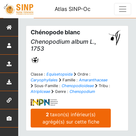
Atlas SINP-Oc
Chénopode blanc
Chenopodium album
L.,
1753
Classe :
Equisetopsida
Ordre :
Caryophyllales
Famille :
Amaranthaceae
Sous-Famille :
Chenopodioideae
Tribu :
Atripliceae
Genre :
Chenopodium
2
taxon(s) inférieur(s)
agrégé(s) sur cette fiche