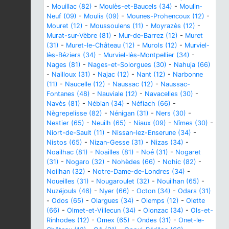
-
Mouillac (82)
-
Moulès-et-Baucels (34)
-
Moulin-
Neuf (09)
-
Moulis (09)
-
Mounes-Prohencoux (12)
-
Mouret (12)
-
Moussoulens (11)
-
Moyrazès (12)
-
Murat-sur-Vèbre (81)
-
Mur-de-Barrez (12)
-
Muret
(31)
-
Muret-le-Château (12)
-
Murols (12)
-
Murviel-
lès-Béziers (34)
-
Murviel-lès-Montpellier (34)
-
Nages (81)
-
Nages-et-Solorgues (30)
-
Nahuja (66)
-
Nailloux (31)
-
Najac (12)
-
Nant (12)
-
Narbonne
(11)
-
Naucelle (12)
-
Naussac (12)
-
Naussac-
Fontanes (48)
-
Nauviale (12)
-
Navacelles (30)
-
Navès (81)
-
Nébian (34)
-
Néfiach (66)
-
Nègrepelisse (82)
-
Nénigan (31)
-
Ners (30)
-
Nestier (65)
-
Neuilh (65)
-
Niaux (09)
-
Nîmes (30)
-
Niort-de-Sault (11)
-
Nissan-lez-Enserune (34)
-
Nistos (65)
-
Nizan-Gesse (31)
-
Nizas (34)
-
Noailhac (81)
-
Noailles (81)
-
Noé (31)
-
Nogaret
(31)
-
Nogaro (32)
-
Nohèdes (66)
-
Nohic (82)
-
Noilhan (32)
-
Notre-Dame-de-Londres (34)
-
Noueilles (31)
-
Nougaroulet (32)
-
Nouilhan (65)
-
Nuzéjouls (46)
-
Nyer (66)
-
Octon (34)
-
Odars (31)
-
Odos (65)
-
Olargues (34)
-
Olemps (12)
-
Olette
(66)
-
Olmet-et-Villecun (34)
-
Olonzac (34)
-
Ols-et-
Rinhodes (12)
-
Omex (65)
-
Ondes (31)
-
Onet-le-