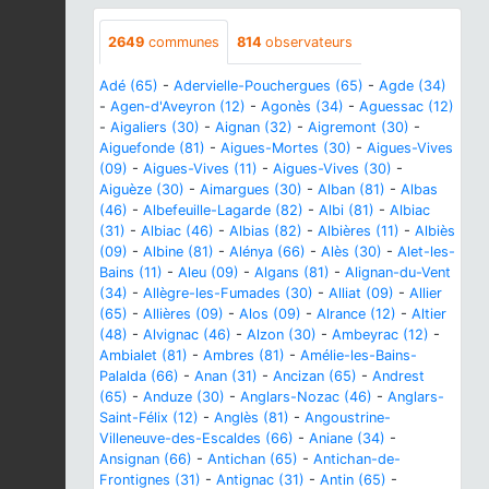
2649
communes
814
observateurs
Adé (65)
-
Adervielle-Pouchergues (65)
-
Agde (34)
-
Agen-d'Aveyron (12)
-
Agonès (34)
-
Aguessac (12)
-
Aigaliers (30)
-
Aignan (32)
-
Aigremont (30)
-
Aiguefonde (81)
-
Aigues-Mortes (30)
-
Aigues-Vives
(09)
-
Aigues-Vives (11)
-
Aigues-Vives (30)
-
Aiguèze (30)
-
Aimargues (30)
-
Alban (81)
-
Albas
(46)
-
Albefeuille-Lagarde (82)
-
Albi (81)
-
Albiac
(31)
-
Albiac (46)
-
Albias (82)
-
Albières (11)
-
Albiès
(09)
-
Albine (81)
-
Alénya (66)
-
Alès (30)
-
Alet-les-
Bains (11)
-
Aleu (09)
-
Algans (81)
-
Alignan-du-Vent
(34)
-
Allègre-les-Fumades (30)
-
Alliat (09)
-
Allier
(65)
-
Allières (09)
-
Alos (09)
-
Alrance (12)
-
Altier
(48)
-
Alvignac (46)
-
Alzon (30)
-
Ambeyrac (12)
-
Ambialet (81)
-
Ambres (81)
-
Amélie-les-Bains-
Palalda (66)
-
Anan (31)
-
Ancizan (65)
-
Andrest
(65)
-
Anduze (30)
-
Anglars-Nozac (46)
-
Anglars-
Saint-Félix (12)
-
Anglès (81)
-
Angoustrine-
Villeneuve-des-Escaldes (66)
-
Aniane (34)
-
Ansignan (66)
-
Antichan (65)
-
Antichan-de-
Frontignes (31)
-
Antignac (31)
-
Antin (65)
-