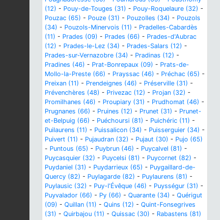
(12)
-
Pouy-de-Touges (31)
-
Pouy-Roquelaure (32)
-
Pouzac (65)
-
Pouze (31)
-
Pouzolles (34)
-
Pouzols
(34)
-
Pouzols-Minervois (11)
-
Pradelles-Cabardès
(11)
-
Prades (09)
-
Prades (66)
-
Prades-d'Aubrac
(12)
-
Prades-le-Lez (34)
-
Prades-Salars (12)
-
Prades-sur-Vernazobre (34)
-
Pradinas (12)
-
Pradines (46)
-
Prat-Bonrepaux (09)
-
Prats-de-
Mollo-la-Preste (66)
-
Prayssac (46)
-
Préchac (65)
-
Preixan (11)
-
Prendeignes (46)
-
Préserville (31)
-
Prévenchères (48)
-
Privezac (12)
-
Projan (32)
-
Promilhanes (46)
-
Proupiary (31)
-
Prudhomat (46)
-
Prugnanes (66)
-
Pruines (12)
-
Prunet (31)
-
Prunet-
et-Belpuig (66)
-
Puéchoursi (81)
-
Puichéric (11)
-
Puilaurens (11)
-
Puissalicon (34)
-
Puisserguier (34)
-
Puivert (11)
-
Pujaudran (32)
-
Pujaut (30)
-
Pujo (65)
-
Puntous (65)
-
Puybrun (46)
-
Puycalvel (81)
-
Puycasquier (32)
-
Puycelsi (81)
-
Puycornet (82)
-
Puydaniel (31)
-
Puydarrieux (65)
-
Puygaillard-de-
Quercy (82)
-
Puylagarde (82)
-
Puylaurens (81)
-
Puylausic (32)
-
Puy-l'Évêque (46)
-
Puysségur (31)
-
Puyvalador (66)
-
Py (66)
-
Quarante (34)
-
Quérigut
(09)
-
Quillan (11)
-
Quins (12)
-
Quint-Fonsegrives
(31)
-
Quirbajou (11)
-
Quissac (30)
-
Rabastens (81)