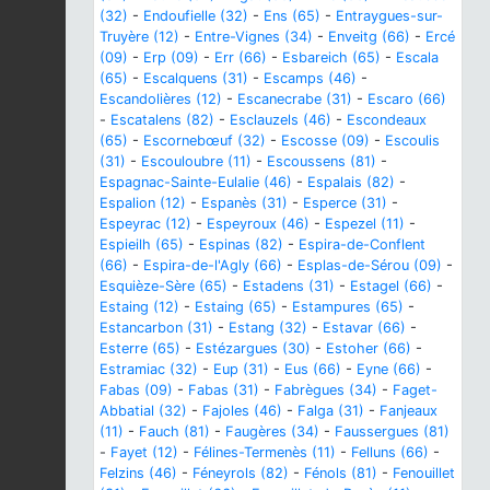
(32)
-
Endoufielle (32)
-
Ens (65)
-
Entraygues-sur-
Truyère (12)
-
Entre-Vignes (34)
-
Enveitg (66)
-
Ercé
(09)
-
Erp (09)
-
Err (66)
-
Esbareich (65)
-
Escala
(65)
-
Escalquens (31)
-
Escamps (46)
-
Escandolières (12)
-
Escanecrabe (31)
-
Escaro (66)
-
Escatalens (82)
-
Esclauzels (46)
-
Escondeaux
(65)
-
Escornebœuf (32)
-
Escosse (09)
-
Escoulis
(31)
-
Escouloubre (11)
-
Escoussens (81)
-
Espagnac-Sainte-Eulalie (46)
-
Espalais (82)
-
Espalion (12)
-
Espanès (31)
-
Esperce (31)
-
Espeyrac (12)
-
Espeyroux (46)
-
Espezel (11)
-
Espieilh (65)
-
Espinas (82)
-
Espira-de-Conflent
(66)
-
Espira-de-l'Agly (66)
-
Esplas-de-Sérou (09)
-
Esquièze-Sère (65)
-
Estadens (31)
-
Estagel (66)
-
Estaing (12)
-
Estaing (65)
-
Estampures (65)
-
Estancarbon (31)
-
Estang (32)
-
Estavar (66)
-
Esterre (65)
-
Estézargues (30)
-
Estoher (66)
-
Estramiac (32)
-
Eup (31)
-
Eus (66)
-
Eyne (66)
-
Fabas (09)
-
Fabas (31)
-
Fabrègues (34)
-
Faget-
Abbatial (32)
-
Fajoles (46)
-
Falga (31)
-
Fanjeaux
(11)
-
Fauch (81)
-
Faugères (34)
-
Faussergues (81)
-
Fayet (12)
-
Félines-Termenès (11)
-
Felluns (66)
-
Felzins (46)
-
Féneyrols (82)
-
Fénols (81)
-
Fenouillet