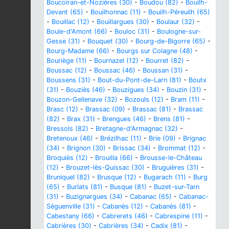
Boucoiran-et-Nozières (30)
-
Boudou (82)
-
Bouilh-
Devant (65)
-
Bouilhonnac (11)
-
Bouilh-Péreuilh (65)
-
Bouillac (12)
-
Bouillargues (30)
-
Boulaur (32)
-
Boule-d'Amont (66)
-
Bouloc (31)
-
Boulogne-sur-
Gesse (31)
-
Bouquet (30)
-
Bourg-de-Bigorre (65)
-
Bourg-Madame (66)
-
Bourgs sur Colagne (48)
-
Bouriège (11)
-
Bournazel (12)
-
Bourret (82)
-
Boussac (12)
-
Boussac (46)
-
Boussan (31)
-
Boussens (31)
-
Bout-du-Pont-de-Larn (81)
-
Boutx
(31)
-
Bouziès (46)
-
Bouzigues (34)
-
Bouzin (31)
-
Bouzon-Gellenave (32)
-
Bozouls (12)
-
Bram (11)
-
Brasc (12)
-
Brassac (09)
-
Brassac (81)
-
Brassac
(82)
-
Brax (31)
-
Brengues (46)
-
Brens (81)
-
Bressols (82)
-
Bretagne-d'Armagnac (32)
-
Bretenoux (46)
-
Brézilhac (11)
-
Brie (09)
-
Brignac
(34)
-
Brignon (30)
-
Brissac (34)
-
Brommat (12)
-
Broquiès (12)
-
Brouilla (66)
-
Brousse-le-Château
(12)
-
Brouzet-lès-Quissac (30)
-
Bruguières (31)
-
Bruniquel (82)
-
Brusque (12)
-
Bugarach (11)
-
Burg
(65)
-
Burlats (81)
-
Busque (81)
-
Buzet-sur-Tarn
(31)
-
Buzignargues (34)
-
Cabanac (65)
-
Cabanac-
Séguenville (31)
-
Cabanès (12)
-
Cabanès (81)
-
Cabestany (66)
-
Cabrerets (46)
-
Cabrespine (11)
-
Cabrières (30)
-
Cabrières (34)
-
Cadix (81)
-