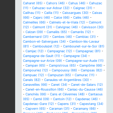
Caharet (65)
-
Cahors (46)
-
Cahus (46)
-
Cahuzac
(11)
-
Cahuzac-sur-Adour (32)
-
Caignac (31)
-
Cailhau (11)
-
Cailla (11)
-
Caissargues (30)
-
Caixas
(66)
-
Cajarc (46)
-
Calce (66)
-
Calès (46)
-
Calmeilles (66)
-
Calmels-et-le-Viala (12)
-
Calmont
(12)
-
Calmont (31)
-
Calvignac (46)
-
Calvisson (30)
-
Calzan (09)
-
Camalès (65)
-
Camarès (12)
-
Cambernard (31)
-
Cambes (46)
-
Cambiac (31)
-
Cambon-et-Salvergues (34)
-
Cambon-lès-Lavaur
(81)
-
Camboulazet (12)
-
Cambounet-sur-le-Sor (81)
-
Camjac (12)
-
Campagnac (12)
-
Campagnac (81)
-
Campagna-de-Sault (11)
-
Campagne (34)
-
Campagne-sur-Arize (09)
-
Campagne-sur-Aude (11)
-
Campan (65)
-
Campistrous (65)
-
Campôme (66)
-
Campouriez (12)
-
Campoussy (66)
-
Campsas (82)
-
Campuac (12)
-
Campuzan (65)
-
Camurac (11)
-
Canals (82)
-
Canaules-et-Argentières (30)
-
Canaveilles (66)
-
Canet (34)
-
Canet-de-Salars (12)
-
Canet-en-Roussillon (66)
-
Caniac-du-Causse (46)
-
Canohès (66)
-
Cans et Cévennes (48)
-
Cantaous
(65)
-
Canté (09)
-
Cantoin (12)
-
Capdenac (46)
-
Capdenac-Gare (12)
-
Capens (31)
-
Capestang (34)
-
Capvern (65)
-
Caraman (31)
-
Caramany (66)
-