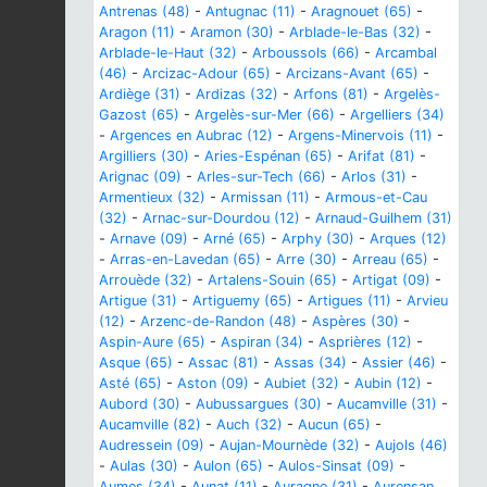
Antrenas (48)
-
Antugnac (11)
-
Aragnouet (65)
-
Aragon (11)
-
Aramon (30)
-
Arblade-le-Bas (32)
-
Arblade-le-Haut (32)
-
Arboussols (66)
-
Arcambal
(46)
-
Arcizac-Adour (65)
-
Arcizans-Avant (65)
-
Ardiège (31)
-
Ardizas (32)
-
Arfons (81)
-
Argelès-
Gazost (65)
-
Argelès-sur-Mer (66)
-
Argelliers (34)
-
Argences en Aubrac (12)
-
Argens-Minervois (11)
-
Argilliers (30)
-
Aries-Espénan (65)
-
Arifat (81)
-
Arignac (09)
-
Arles-sur-Tech (66)
-
Arlos (31)
-
Armentieux (32)
-
Armissan (11)
-
Armous-et-Cau
(32)
-
Arnac-sur-Dourdou (12)
-
Arnaud-Guilhem (31)
-
Arnave (09)
-
Arné (65)
-
Arphy (30)
-
Arques (12)
-
Arras-en-Lavedan (65)
-
Arre (30)
-
Arreau (65)
-
Arrouède (32)
-
Artalens-Souin (65)
-
Artigat (09)
-
Artigue (31)
-
Artiguemy (65)
-
Artigues (11)
-
Arvieu
(12)
-
Arzenc-de-Randon (48)
-
Aspères (30)
-
Aspin-Aure (65)
-
Aspiran (34)
-
Asprières (12)
-
Asque (65)
-
Assac (81)
-
Assas (34)
-
Assier (46)
-
Asté (65)
-
Aston (09)
-
Aubiet (32)
-
Aubin (12)
-
Aubord (30)
-
Aubussargues (30)
-
Aucamville (31)
-
Aucamville (82)
-
Auch (32)
-
Aucun (65)
-
Audressein (09)
-
Aujan-Mournède (32)
-
Aujols (46)
-
Aulas (30)
-
Aulon (65)
-
Aulos-Sinsat (09)
-
Aumes (34)
-
Aunat (11)
-
Auragne (31)
-
Aurensan