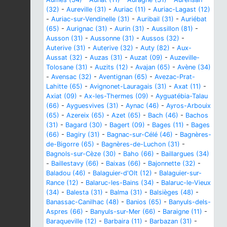
(32)
-
Aureville (31)
-
Auriac (11)
-
Auriac-Lagast (12)
-
Auriac-sur-Vendinelle (31)
-
Auribail (31)
-
Auriébat
(65)
-
Aurignac (31)
-
Aurin (31)
-
Aussillon (81)
-
Ausson (31)
-
Aussonne (31)
-
Aussos (32)
-
Auterive (31)
-
Auterive (32)
-
Auty (82)
-
Aux-
Aussat (32)
-
Auzas (31)
-
Auzat (09)
-
Auzeville-
Tolosane (31)
-
Auzits (12)
-
Avajan (65)
-
Avène (34)
-
Avensac (32)
-
Aventignan (65)
-
Avezac-Prat-
Lahitte (65)
-
Avignonet-Lauragais (31)
-
Axat (11)
-
Axiat (09)
-
Ax-les-Thermes (09)
-
Ayguatébia-Talau
(66)
-
Ayguesvives (31)
-
Aynac (46)
-
Ayros-Arbouix
(65)
-
Azereix (65)
-
Azet (65)
-
Bach (46)
-
Bachos
(31)
-
Bagard (30)
-
Bagert (09)
-
Bages (11)
-
Bages
(66)
-
Bagiry (31)
-
Bagnac-sur-Célé (46)
-
Bagnères-
de-Bigorre (65)
-
Bagnères-de-Luchon (31)
-
Bagnols-sur-Cèze (30)
-
Baho (66)
-
Baillargues (34)
-
Baillestavy (66)
-
Baixas (66)
-
Bajonnette (32)
-
Baladou (46)
-
Balaguier-d'Olt (12)
-
Balaguier-sur-
Rance (12)
-
Balaruc-les-Bains (34)
-
Balaruc-le-Vieux
(34)
-
Balesta (31)
-
Balma (31)
-
Balsièges (48)
-
Banassac-Canilhac (48)
-
Banios (65)
-
Banyuls-dels-
Aspres (66)
-
Banyuls-sur-Mer (66)
-
Baraigne (11)
-
Baraqueville (12)
-
Barbaira (11)
-
Barbazan (31)
-