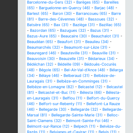
Barcelonne-du-Gers (32)
-
Barèges (65)
-
Bareilles
(65)
-
Barguelonne-en-Quercy (46)
-
Barjac (48)
-
Barlest (65)
-
Baron (30)
-
Barrancoueu (65)
-
Barre
(81)
-
Barre-des-Cévennes (48)
-
Bassoues (32)
-
Batsère (65)
-
Bax (31)
-
Baziège (31)
-
Bazillac (65)
-
Bazordan (65)
-
Bazugues (32)
-
Bazus (31)
-
Bazus-Aure (65)
-
Beaucaire (30)
-
Beauchalot (31)
-
Beaudéan (65)
-
Beaufort (31)
-
Beaulieu (34)
-
Beaumarchés (32)
-
Beaumont-sur-Lèze (31)
-
Beauregard (46)
-
Beauteville (31)
-
Beauville (31)
-
Beauvoisin (30)
-
Beauzelle (31)
-
Bédarieux (34)
-
Bédéchan (32)
-
Bédeille (09)
-
Bédouès-Cocurès
(48)
-
Bégole (65)
-
Bel-Air-Val-d'Ance (48)
-
Bélarga
(34)
-
Bélaye (46)
-
Belberaud (31)
-
Belbèze-de-
Lauragais (31)
-
Belbèze-en-Comminges (31)
-
Belbèze-en-Lomagne (82)
-
Belcastel (12)
-
Belcastel
(81)
-
Belcastel-et-Buc (11)
-
Bélesta (66)
-
Bélesta-
en-Lauragais (31)
-
Belflou (11)
-
Belfort-du-Quercy
(46)
-
Belfort-sur-Rebenty (11)
-
Bellefont-La Rauze
(46)
-
Bellegarde (30)
-
Bellegarde (32)
-
Bellegarde-
Marsal (81)
-
Bellegarde-Sainte-Marie (31)
-
Belloc-
Saint-Clamens (32)
-
Belmont-Sainte-Foi (46)
-
Belmont-sur-Rance (12)
-
Belpech (11)
-
Belvèze-du-
Razès (11)
-
Belvianes-et-Cavirac (11)
-
Belvis (11)
-