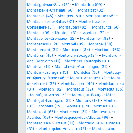
Montaigut-sur-Save (31)
-
Montaillou (09)
-
Montalba-le-Château (66)
-
Montalzat (82)
-
Montamel (46)
-
Montans (81)
-
Montastruc (65)
-
Montastruc-de-Salies (31)
-
Montastruc-la-
Conseillère (31)
-
Montauban (82)
-
Montauriol (66)
-
Montaut (09)
-
Montaut (31)
-
Montaut (32)
-
Montaut-les-Créneaux (32)
-
Montbartier (82)
-
Montbazens (12)
-
Montbel (09)
-
Montbel (48)
-
Montbernard (31)
-
Montblanc (34)
-
Montbolo (66)
-
Montbrun (46)
-
Montbrun-Bocage (31)
-
Montbrun-
des-Corbières (11)
-
Montbrun-Lauragais (31)
-
Montclar (11)
-
Montclar-de-Comminges (31)
-
Montclar-Lauragais (31)
-
Montclus (30)
-
Montcuq-
en-Quercy-Blanc (46)
-
Mont-d'Astarac (32)
-
Mont-
de-Marrast (32)
-
Montdoumerc (46)
-
Montdurausse
(81)
-
Montech (82)
-
Montégut (32)
-
Montégut (65)
-
Montégut-Arros (32)
-
Montégut-Bourjac (31)
-
Montégut-Lauragais (31)
-
Monteils (12)
-
Monteils
(30)
-
Montels (09)
-
Montels (34)
-
Montels (81)
-
Montescot (66)
-
Montespan (31)
-
Montesquieu-
Avantès (09)
-
Montesquieu-des-Albères (66)
-
Montesquieu-Guittaut (31)
-
Montesquieu-Lauragais
(31)
-
Montesquieu-Volvestre (31)
-
Montesquiou