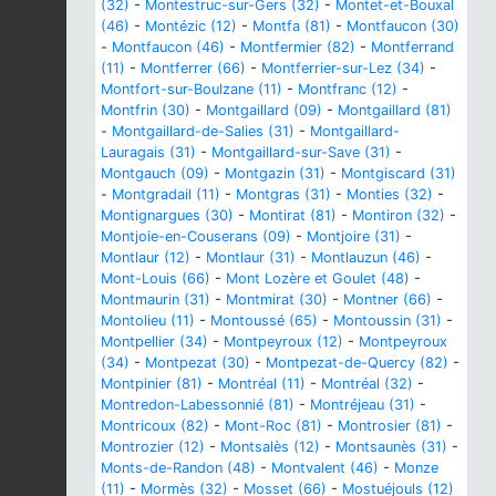
(32)
-
Montestruc-sur-Gers (32)
-
Montet-et-Bouxal
(46)
-
Montézic (12)
-
Montfa (81)
-
Montfaucon (30)
-
Montfaucon (46)
-
Montfermier (82)
-
Montferrand
(11)
-
Montferrer (66)
-
Montferrier-sur-Lez (34)
-
Montfort-sur-Boulzane (11)
-
Montfranc (12)
-
Montfrin (30)
-
Montgaillard (09)
-
Montgaillard (81)
-
Montgaillard-de-Salies (31)
-
Montgaillard-
Lauragais (31)
-
Montgaillard-sur-Save (31)
-
Montgauch (09)
-
Montgazin (31)
-
Montgiscard (31)
-
Montgradail (11)
-
Montgras (31)
-
Monties (32)
-
Montignargues (30)
-
Montirat (81)
-
Montiron (32)
-
Montjoie-en-Couserans (09)
-
Montjoire (31)
-
Montlaur (12)
-
Montlaur (31)
-
Montlauzun (46)
-
Mont-Louis (66)
-
Mont Lozère et Goulet (48)
-
Montmaurin (31)
-
Montmirat (30)
-
Montner (66)
-
Montolieu (11)
-
Montoussé (65)
-
Montoussin (31)
-
Montpellier (34)
-
Montpeyroux (12)
-
Montpeyroux
(34)
-
Montpezat (30)
-
Montpezat-de-Quercy (82)
-
Montpinier (81)
-
Montréal (11)
-
Montréal (32)
-
Montredon-Labessonnié (81)
-
Montréjeau (31)
-
Montricoux (82)
-
Mont-Roc (81)
-
Montrosier (81)
-
Montrozier (12)
-
Montsalès (12)
-
Montsaunès (31)
-
Monts-de-Randon (48)
-
Montvalent (46)
-
Monze
(11)
-
Mormès (32)
-
Mosset (66)
-
Mostuéjouls (12)