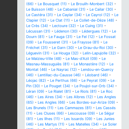
(66)
-
Le Bousquet (11)
-
Le Brouilh-Monbert (32)
-
Le Buisson (48)
-
Le Cabanial (31)
-
Le Cailar (30)
-
Le Castéra (31)
-
Le Caylar (34)
-
Le Cayrol (12)
-
Le
Clapier (12)
-
Le Clat (11)
-
Le Collet-de-Dèze (48)
-
Le Crès (34)
-
Lectoure (32)
-
Le Cuing (31)
-
Lécussan (31)
-
Lédenon (30)
-
Lédergues (12)
-
Le
Dourn (81)
-
Le Fauga (31)
-
Le Fel (12)
-
Le Fossat
(09)
-
Le Fousseret (31)
-
Le Fraysse (81)
-
Le
Fréchet (31)
-
Le Garn (30)
-
Le Grau-du-Roi (30)
-
Léguevin (31)
-
Le Houga (32)
-
Lelin-Lapujolle (32)
-
Le Malzieu-Ville (48)
-
Le Mas-d'Azil (09)
-
Le
Masnau-Massuguiès (81)
-
Le Monastère (12)
-
Le
Montat (46)
-
Le Nayrac (12)
-
Lendou-en-Quercy
(46)
-
Lentillac-du-Causse (46)
-
Léobard (46)
-
Léojac (82)
-
Le Perthus (66)
-
Le Peyrat (09)
-
Le
Pin (30)
-
Le Pouget (34)
-
Le Poujol-sur-Orb (34)
-
Léran (09)
-
Le Rialet (81)
-
Le Riols (81)
-
Le Roc
(46)
-
Les Aires (34)
-
Les Albres (12)
-
Les Angles
(65)
-
Les Angles (66)
-
Les Bordes-sur-Arize (09)
-
Les Brunels (11)
-
Les Cammazes (81)
-
Les Cassés
(11)
-
Les Cluses (66)
-
Lescousse (09)
-
Le Ségur
(81)
-
Les Ilhes (11)
-
Les Issards (09)
-
Les Junies
(46)
-
Les Martys (11)
-
Les Matelles (34)
-
Le Soler