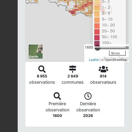
0– 1
1– 2
2– 5
5– 10
10– 20
20– 50
50– 100
100+
1600
50 km
Nombre d'observa
Leaflet
| © OpenStreetMap
8 955
2 649
814
observations
communes
observateurs
Première
Dernière
observation
observation
1600
2026