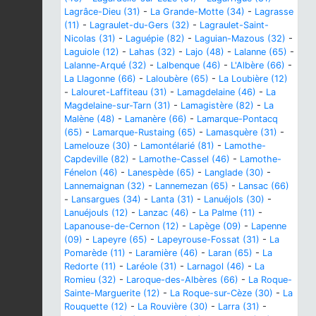
Lagrâce-Dieu (31)
-
La Grande-Motte (34)
-
Lagrasse
(11)
-
Lagraulet-du-Gers (32)
-
Lagraulet-Saint-
Nicolas (31)
-
Laguépie (82)
-
Laguian-Mazous (32)
-
Laguiole (12)
-
Lahas (32)
-
Lajo (48)
-
Lalanne (65)
-
Lalanne-Arqué (32)
-
Lalbenque (46)
-
L'Albère (66)
-
La Llagonne (66)
-
Laloubère (65)
-
La Loubière (12)
-
Lalouret-Laffiteau (31)
-
Lamagdelaine (46)
-
La
Magdelaine-sur-Tarn (31)
-
Lamagistère (82)
-
La
Malène (48)
-
Lamanère (66)
-
Lamarque-Pontacq
(65)
-
Lamarque-Rustaing (65)
-
Lamasquère (31)
-
Lamelouze (30)
-
Lamontélarié (81)
-
Lamothe-
Capdeville (82)
-
Lamothe-Cassel (46)
-
Lamothe-
Fénelon (46)
-
Lanespède (65)
-
Langlade (30)
-
Lannemaignan (32)
-
Lannemezan (65)
-
Lansac (66)
-
Lansargues (34)
-
Lanta (31)
-
Lanuéjols (30)
-
Lanuéjouls (12)
-
Lanzac (46)
-
La Palme (11)
-
Lapanouse-de-Cernon (12)
-
Lapège (09)
-
Lapenne
(09)
-
Lapeyre (65)
-
Lapeyrouse-Fossat (31)
-
La
Pomarède (11)
-
Laramière (46)
-
Laran (65)
-
La
Redorte (11)
-
Laréole (31)
-
Larnagol (46)
-
La
Romieu (32)
-
Laroque-des-Albères (66)
-
La Roque-
Sainte-Marguerite (12)
-
La Roque-sur-Cèze (30)
-
La
Rouquette (12)
-
La Rouvière (30)
-
Larra (31)
-