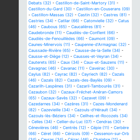
Debats (32)
-
Castillon-de-Saint-Martory (31)
-
Castillon-du-Gard (30)
-
Castillon-en-Couserans (09)
-
Castillon-Massas (32)
-
Castin (32)
-
Castres (81)
-
Castries (34)
-
Catllar (66)
-
Catonvielle (32)
-
Catus
(46)
-
Caubous (65)
-
Caucalières (81)
-
Caudebronde (11)
-
Caudiès-de-Conflent (66)
-
Caudiès-de-Fenouillèdes (66)
-
Caumont (09)
-
Caunes-Minervois (11)
-
Caupenne-d'Armagnac (32)
-
Caussade-Rivière (65)
-
Causse-de-la-Selle (34)
-
Causse-et-Diège (12)
-
Causses-et-Veyran (34)
-
Cauterets (65)
-
Caux (34)
-
Caux-et-Sauzens (11)
-
Cavagnac (46)
-
Cavanac (11)
-
Caveirac (30)
-
Caylus (82)
-
Cayrac (82)
-
Cayriech (82)
-
Cazals
(46)
-
Cazals (82)
-
Cazals-des-Baylès (09)
-
Cazarilh-Laspènes (31)
-
Cazaril-Tambourès (31)
-
Cazaubon (32)
-
Cazaux-Fréchet-Anéran-Camors
(65)
-
Cazaux-Savès (32)
-
Cazavet (09)
-
Cazedarnes (34)
-
Cazères (31)
-
Cazes-Mondenard
(82)
-
Cazevieille (34)
-
Cazouls-d'Hérault (34)
-
Cazouls-lès-Béziers (34)
-
Ceilhes-et-Rocozels (34)
-
Celles (34)
-
Cellier-du-Luc (07)
-
Cendras (30)
-
Cénevières (46)
-
Centrès (12)
-
Cépie (11)
-
Cerbère
(66)
-
Céret (66)
-
Cérizols (09)
-
Cessenon-sur-Orb
(34)
-
Ceyras (34)
-
Cézac (46)
-
Chalabre (11)
-