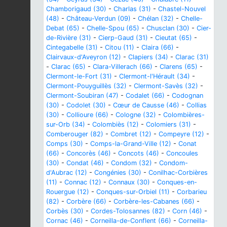
Chamborigaud (30)
-
Charlas (31)
-
Chastel-Nouvel
(48)
-
Château-Verdun (09)
-
Chélan (32)
-
Chelle-
Debat (65)
-
Chelle-Spou (65)
-
Chusclan (30)
-
Cier-
de-Rivière (31)
-
Cierp-Gaud (31)
-
Cieutat (65)
-
Cintegabelle (31)
-
Citou (11)
-
Claira (66)
-
Clairvaux-d'Aveyron (12)
-
Clapiers (34)
-
Clarac (31)
-
Clarac (65)
-
Clara-Villerach (66)
-
Clarens (65)
-
Clermont-le-Fort (31)
-
Clermont-l'Hérault (34)
-
Clermont-Pouyguillès (32)
-
Clermont-Savès (32)
-
Clermont-Soubiran (47)
-
Codalet (66)
-
Codognan
(30)
-
Codolet (30)
-
Cœur de Causse (46)
-
Collias
(30)
-
Collioure (66)
-
Cologne (32)
-
Colombières-
sur-Orb (34)
-
Colombiès (12)
-
Colomiers (31)
-
Comberouger (82)
-
Combret (12)
-
Compeyre (12)
-
Comps (30)
-
Comps-la-Grand-Ville (12)
-
Conat
(66)
-
Concorès (46)
-
Concots (46)
-
Concoules
(30)
-
Condat (46)
-
Condom (32)
-
Condom-
d'Aubrac (12)
-
Congénies (30)
-
Conilhac-Corbières
(11)
-
Connac (12)
-
Connaux (30)
-
Conques-en-
Rouergue (12)
-
Conques-sur-Orbiel (11)
-
Corbarieu
(82)
-
Corbère (66)
-
Corbère-les-Cabanes (66)
-
Corbès (30)
-
Cordes-Tolosannes (82)
-
Corn (46)
-
Cornac (46)
-
Corneilla-de-Conflent (66)
-
Corneilla-