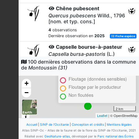
Chêne pubescent
Quercus pubescens
Willd., 1796
[nom. et typ. cons.]
4
observations
Dernière observation en
2025
Fiche espèce
Capselle bourse-à-pasteur
Capsella bursa-pastoris
(L.)
Medik., 1792
100 dernières observations dans la commune
Cluster
de
Montoussin (31)
3
observations
En attente de validation régionale
Dernière observation en
2025
Fiche espèce
Floutage (données sensibles)
+
Carotte sauvage
Floutage par le producteur
−
Daucus carota
L., 1753
Non floutées
3
observations
Dernière observation en
2025
Fiche espèce
2 km
Leaflet
| © OpenStreetMap
Gaillet gratteron
Galium aparine
L., 1753
Accueil
|
SINP de l'Occitanie
|
Conception et crédits
|
Mentions légales
Atlas SINP-Oc - Atlas de la faune et de la flore du SINP de l'Occitanie, 2021
3
observations
Réalisé avec
GeoNature-atlas
, développé par le
Parc national des Écrins