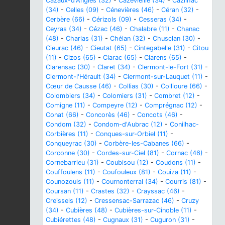
Cazaux-d'Anglès (32)
-
Cazevieille (34)
-
Cazilhac
(34)
-
Celles (09)
-
Cénevières (46)
-
Céran (32)
-
Cerbère (66)
-
Cérizols (09)
-
Cesseras (34)
-
Ceyras (34)
-
Cézac (46)
-
Chalabre (11)
-
Chanac
(48)
-
Charlas (31)
-
Chélan (32)
-
Chusclan (30)
-
Cieurac (46)
-
Cieutat (65)
-
Cintegabelle (31)
-
Citou
(11)
-
Cizos (65)
-
Clarac (65)
-
Clarens (65)
-
Clarensac (30)
-
Claret (34)
-
Clermont-le-Fort (31)
-
Clermont-l'Hérault (34)
-
Clermont-sur-Lauquet (11)
-
Cœur de Causse (46)
-
Collias (30)
-
Collioure (66)
-
Colombiers (34)
-
Colomiers (31)
-
Combret (12)
-
Comigne (11)
-
Compeyre (12)
-
Comprégnac (12)
-
Conat (66)
-
Concorès (46)
-
Concots (46)
-
Condom (32)
-
Condom-d'Aubrac (12)
-
Conilhac-
Corbières (11)
-
Conques-sur-Orbiel (11)
-
Conqueyrac (30)
-
Corbère-les-Cabanes (66)
-
Corconne (30)
-
Cordes-sur-Ciel (81)
-
Cornac (46)
-
Cornebarrieu (31)
-
Coubisou (12)
-
Coudons (11)
-
Couffoulens (11)
-
Coufouleux (81)
-
Couiza (11)
-
Counozouls (11)
-
Cournonterral (34)
-
Courris (81)
-
Coursan (11)
-
Crastes (32)
-
Crayssac (46)
-
Creissels (12)
-
Cressensac-Sarrazac (46)
-
Cruzy
(34)
-
Cubières (48)
-
Cubières-sur-Cinoble (11)
-
Cubiérettes (48)
-
Cugnaux (31)
-
Cuguron (31)
-