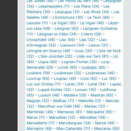
Les Junies (46)
-
Les Pechs du Vers (46)
-
Lespignan
(34)
-
Lespinassière (11)
-
Les Plans (34)
-
Les
Plantiers (30)
-
Lespugue (31)
-
Les Rives (34)
-
Les
Salelles (48)
-
L'Estréchure (30)
-
Le Tech (66)
-
Leucate (11)
-
Le Vigan (30)
-
Le Vigan (46)
-
Lézat-
sur-Lèze (09)
-
Lézignan (65)
-
Lézignan-Corbières
(11)
-
Lézignan-la-Cèbe (34)
-
L'Herm (09)
-
Lhospitalet (46)
-
Liac (65)
-
Lias (32)
-
Lias-
d'Armagnac (32)
-
Liausson (34)
-
Lieoux (31)
-
Limogne-en-Quercy (46)
-
Liouc (30)
-
L'Isle-de-Noé
(32)
-
L'Isle-Jourdain (32)
-
Lisle-sur-Tarn (81)
-
Llo
(66)
-
Llupia (66)
-
Logrian-Florian (30)
-
Lorp-
Sentaraille (09)
-
Lortet (65)
-
Loubajac (65)
-
Loubens (09)
-
Loubersan (32)
-
Loubressac (46)
-
Loucrup (65)
-
Loupiac (46)
-
Loze (82)
-
Luc (65)
-
Luc-sur-Orbieu (11)
-
Lunas (34)
-
Lunel (34)
-
Lupiac
(32)
-
Luppé-Violles (32)
-
Lussan (30)
-
Lutilhous
(65)
-
Luzech (46)
-
Madière (09)
-
Madiran (65)
-
Magnan (32)
-
Mailhac (11)
-
Maleville (12)
-
Marciac
(32)
-
Marcilhac-sur-Célé (46)
-
Marliac (31)
-
Marminiac (46)
-
Marnaves (81)
-
Marquerie (65)
-
Marsa (11)
-
Marseillan (32)
-
Marseillan (34)
-
Marseillette (11)
-
Marsillargues (34)
-
Martel (46)
-
Marvejols (48)
-
Mas-Cabardès (11)
-
Mascaras (65)