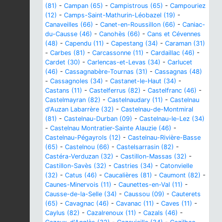
(81)
-
Campan (65)
-
Campistrous (65)
-
Campouriez
(12)
-
Camps-Saint-Mathurin-Léobazel (19)
-
Canaveilles (66)
-
Canet-en-Roussillon (66)
-
Caniac-
du-Causse (46)
-
Canohès (66)
-
Cans et Cévennes
(48)
-
Capendu (11)
-
Capestang (34)
-
Caraman (31)
-
Carbes (81)
-
Carcassonne (11)
-
Cardaillac (46)
-
Cardet (30)
-
Carlencas-et-Levas (34)
-
Carlucet
(46)
-
Cassagnabère-Tournas (31)
-
Cassagnas (48)
-
Cassagnoles (34)
-
Castanet-le-Haut (34)
-
Castans (11)
-
Castelferrus (82)
-
Castelfranc (46)
-
Castelmayran (82)
-
Castelnaudary (11)
-
Castelnau
d'Auzan Labarrère (32)
-
Castelnau-de-Montmiral
(81)
-
Castelnau-Durban (09)
-
Castelnau-le-Lez (34)
-
Castelnau Montratier-Sainte Alauzie (46)
-
Castelnau-Pégayrols (12)
-
Castelnau-Rivière-Basse
(65)
-
Castelnou (66)
-
Castelsarrasin (82)
-
Castéra-Verduzan (32)
-
Castillon-Massas (32)
-
Castillon-Savès (32)
-
Castries (34)
-
Catonvielle
(32)
-
Catus (46)
-
Caucalières (81)
-
Caumont (82)
-
Caunes-Minervois (11)
-
Caunettes-en-Val (11)
-
Causse-de-la-Selle (34)
-
Caussou (09)
-
Cauterets
(65)
-
Cavagnac (46)
-
Cavanac (11)
-
Caves (11)
-
Caylus (82)
-
Cazalrenoux (11)
-
Cazals (46)
-