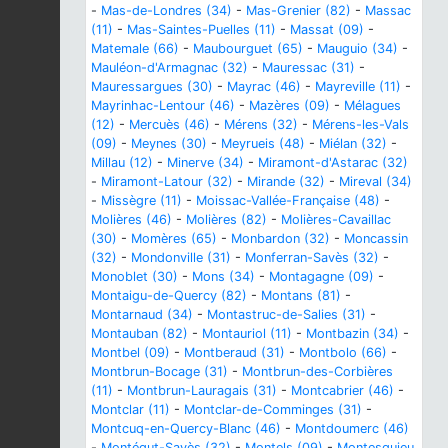
-
Mas-de-Londres (34)
-
Mas-Grenier (82)
-
Massac
(11)
-
Mas-Saintes-Puelles (11)
-
Massat (09)
-
Matemale (66)
-
Maubourguet (65)
-
Mauguio (34)
-
Mauléon-d'Armagnac (32)
-
Mauressac (31)
-
Mauressargues (30)
-
Mayrac (46)
-
Mayreville (11)
-
Mayrinhac-Lentour (46)
-
Mazères (09)
-
Mélagues
(12)
-
Mercuès (46)
-
Mérens (32)
-
Mérens-les-Vals
(09)
-
Meynes (30)
-
Meyrueis (48)
-
Miélan (32)
-
Millau (12)
-
Minerve (34)
-
Miramont-d'Astarac (32)
-
Miramont-Latour (32)
-
Mirande (32)
-
Mireval (34)
-
Missègre (11)
-
Moissac-Vallée-Française (48)
-
Molières (46)
-
Molières (82)
-
Molières-Cavaillac
(30)
-
Momères (65)
-
Monbardon (32)
-
Moncassin
(32)
-
Mondonville (31)
-
Monferran-Savès (32)
-
Monoblet (30)
-
Mons (34)
-
Montagagne (09)
-
Montaigu-de-Quercy (82)
-
Montans (81)
-
Montarnaud (34)
-
Montastruc-de-Salies (31)
-
Montauban (82)
-
Montauriol (11)
-
Montbazin (34)
-
Montbel (09)
-
Montberaud (31)
-
Montbolo (66)
-
Montbrun-Bocage (31)
-
Montbrun-des-Corbières
(11)
-
Montbrun-Lauragais (31)
-
Montcabrier (46)
-
Montclar (11)
-
Montclar-de-Comminges (31)
-
Montcuq-en-Quercy-Blanc (46)
-
Montdoumerc (46)
-
Montégut-Savès (32)
-
Montels (09)
-
Montesquieu