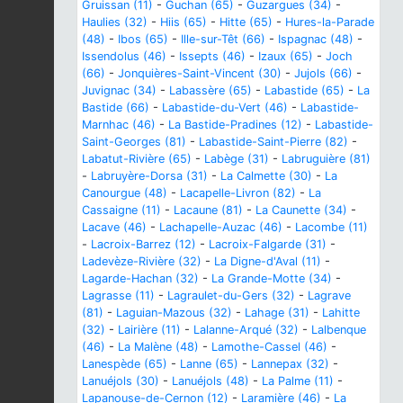
Gruissan (11)
-
Guchan (65)
-
Guzargues (34)
-
Haulies (32)
-
Hiis (65)
-
Hitte (65)
-
Hures-la-Parade
(48)
-
Ibos (65)
-
Ille-sur-Têt (66)
-
Ispagnac (48)
-
Issendolus (46)
-
Issepts (46)
-
Izaux (65)
-
Joch
(66)
-
Jonquières-Saint-Vincent (30)
-
Jujols (66)
-
Juvignac (34)
-
Labassère (65)
-
Labastide (65)
-
La
Bastide (66)
-
Labastide-du-Vert (46)
-
Labastide-
Marnhac (46)
-
La Bastide-Pradines (12)
-
Labastide-
Saint-Georges (81)
-
Labastide-Saint-Pierre (82)
-
Labatut-Rivière (65)
-
Labège (31)
-
Labruguière (81)
-
Labruyère-Dorsa (31)
-
La Calmette (30)
-
La
Canourgue (48)
-
Lacapelle-Livron (82)
-
La
Cassaigne (11)
-
Lacaune (81)
-
La Caunette (34)
-
Lacave (46)
-
Lachapelle-Auzac (46)
-
Lacombe (11)
-
Lacroix-Barrez (12)
-
Lacroix-Falgarde (31)
-
Ladevèze-Rivière (32)
-
La Digne-d'Aval (11)
-
Lagarde-Hachan (32)
-
La Grande-Motte (34)
-
Lagrasse (11)
-
Lagraulet-du-Gers (32)
-
Lagrave
(81)
-
Laguian-Mazous (32)
-
Lahage (31)
-
Lahitte
(32)
-
Lairière (11)
-
Lalanne-Arqué (32)
-
Lalbenque
(46)
-
La Malène (48)
-
Lamothe-Cassel (46)
-
Lanespède (65)
-
Lanne (65)
-
Lannepax (32)
-
Lanuéjols (30)
-
Lanuéjols (48)
-
La Palme (11)
-
Lapanouse-de-Cernon (12)
-
Laramière (46)
-
La