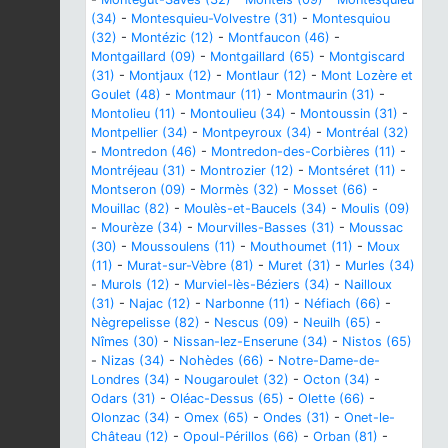
(34)
-
Montesquieu-Volvestre (31)
-
Montesquiou
(32)
-
Montézic (12)
-
Montfaucon (46)
-
Montgaillard (09)
-
Montgaillard (65)
-
Montgiscard
(31)
-
Montjaux (12)
-
Montlaur (12)
-
Mont Lozère et
Goulet (48)
-
Montmaur (11)
-
Montmaurin (31)
-
Montolieu (11)
-
Montoulieu (34)
-
Montoussin (31)
-
Montpellier (34)
-
Montpeyroux (34)
-
Montréal (32)
-
Montredon (46)
-
Montredon-des-Corbières (11)
-
Montréjeau (31)
-
Montrozier (12)
-
Montséret (11)
-
Montseron (09)
-
Mormès (32)
-
Mosset (66)
-
Mouillac (82)
-
Moulès-et-Baucels (34)
-
Moulis (09)
-
Mourèze (34)
-
Mourvilles-Basses (31)
-
Moussac
(30)
-
Moussoulens (11)
-
Mouthoumet (11)
-
Moux
(11)
-
Murat-sur-Vèbre (81)
-
Muret (31)
-
Murles (34)
-
Murols (12)
-
Murviel-lès-Béziers (34)
-
Nailloux
(31)
-
Najac (12)
-
Narbonne (11)
-
Néfiach (66)
-
Nègrepelisse (82)
-
Nescus (09)
-
Neuilh (65)
-
Nîmes (30)
-
Nissan-lez-Enserune (34)
-
Nistos (65)
-
Nizas (34)
-
Nohèdes (66)
-
Notre-Dame-de-
Londres (34)
-
Nougaroulet (32)
-
Octon (34)
-
Odars (31)
-
Oléac-Dessus (65)
-
Olette (66)
-
Olonzac (34)
-
Omex (65)
-
Ondes (31)
-
Onet-le-
Château (12)
-
Opoul-Périllos (66)
-
Orban (81)
-