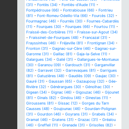
(31)
-
Fontès (34)
-
Fontiès-d'Aude (11)
-
Fontpédrouse (66)
-
Fontrabiouse (66)
-
Fontrieu
(81)
-
Font-Romeu-Odeillo-Via (66)
-
Fourcès (32)
-
Fourmagnac (46)
-
Fournès (30)
-
Fournes-Cabardès
(11)
-
Fourques (30)
-
Fourques (66)
-
Fourtou (11)
-
Fraissé-des-Corbières (11)
-
Fraisse-sur-Agout (34)
-
Fraissinet-de-Fourques (48)
-
Francazal (31)
-
Frayssinhes (46)
-
Fréjeville (81)
-
Frontignan (34)
-
Fronton (31)
-
Gagnac-sur-Cère (46)
-
Gagnac-sur-
Garonne (31)
-
Gaillac (81)
-
Gaja-la-Selve (11)
-
Galargues (34)
-
Galié (31)
-
Gallargues-le-Montueux
(30)
-
Garanou (09)
-
Gardouch (31)
-
Garganvillar
(82)
-
Garravet (32)
-
Garrevaques (81)
-
Garrigues
(81)
-
Gatuzières (48)
-
Gaudiès (09)
-
Gaujac (30)
-
Gauré (31)
-
Gaussan (65)
-
Gazaupouy (32)
-
Gée-
Rivière (32)
-
Générargues (30)
-
Génolhac (30)
-
Gigean (34)
-
Gignac (46)
-
Gigouzac (46)
-
Gijounet
(81)
-
Ginals (82)
-
Gindou (46)
-
Ginestas (11)
-
Giroussens (81)
-
Gissac (12)
-
Gorges du Tarn
Causses (48)
-
Goujounac (46)
-
Gourdan-Polignan
(31)
-
Gourdon (46)
-
Goyrans (31)
-
Grabels (34)
-
Gramat (46)
-
Gratens (31)
-
Grazac (31)
-
Gréalou
(46)
-
Greffeil (11)
-
Grenade (31)
-
Grisolles (82)
-