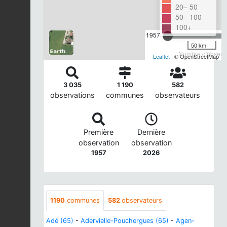
20– 50
50– 100
100+
1957
50 km
Nombre d'observa
Leaflet
| © OpenStreetMap
3 035
1 190
582
observations
communes
observateurs
Première
Dernière
observation
observation
1957
2026
1190
communes
582
observateurs
Adé (65)
-
Adervielle-Pouchergues (65)
-
Agen-