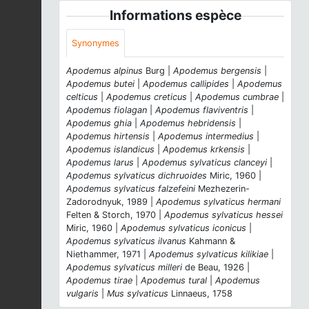
Informations espèce
Synonymes
Apodemus alpinus
Burg |
Apodemus bergensis
|
Apodemus butei
|
Apodemus callipides
|
Apodemus
celticus
|
Apodemus creticus
|
Apodemus cumbrae
|
Apodemus fiolagan
|
Apodemus flaviventris
|
Apodemus ghia
|
Apodemus hebridensis
|
Apodemus hirtensis
|
Apodemus intermedius
|
Apodemus islandicus
|
Apodemus krkensis
|
Apodemus larus
|
Apodemus sylvaticus clanceyi
|
Apodemus sylvaticus dichruoides
Miric, 1960 |
Apodemus sylvaticus falzefeini
Mezhezerin-
Zadorodnyuk, 1989 |
Apodemus sylvaticus hermani
Felten & Storch, 1970 |
Apodemus sylvaticus hessei
Miric, 1960 |
Apodemus sylvaticus iconicus
|
Apodemus sylvaticus ilvanus
Kahmann &
Niethammer, 1971 |
Apodemus sylvaticus kilikiae
|
Apodemus sylvaticus milleri
de Beau, 1926 |
Apodemus tirae
|
Apodemus tural
|
Apodemus
vulgaris
|
Mus sylvaticus
Linnaeus, 1758