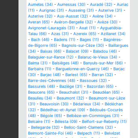
Aumelas (34)
-
Aumessas (30)
-
Auradé (32)
-
Auriac
(11)
-
Aurignac (31)
-
Ausseing (31)
-
Auterive (31)
-
Auterive (32)
-
Aux-Aussat (32)
-
Avène (34)
-
Averan (65)
-
Avéron-Bergelle (32)
-
Avèze (30)
-
Avignonet-Lauragais (31)
-
Axat (11)
-
Ayguatébia-
Talau (66)
-
Azas (31)
-
Azereix (65)
-
Azillanet (34)
-
Bach (46)
-
Badens (11)
-
Bages (11)
-
Bagnères-
de-Bigorre (65)
-
Bagnols-sur-Cèze (30)
-
Baillargues
(34)
-
Baixas (66)
-
Balacet (09)
-
Baladou (46)
-
Balaguier-sur-Rance (12)
-
Balaruc-le-Vieux (34)
-
Balma (31)
-
Balsièges (48)
-
Banyuls-sur-Mer (66)
-
Barbaira (11)
-
Barguelonne-en-Quercy (46)
-
Barjac
(30)
-
Barjac (48)
-
Barlest (65)
-
Barran (32)
-
Barre-des-Cévennes (48)
-
Bassoues (32)
-
Bassurels (48)
-
Baziège (31)
-
Bazordan (65)
-
Beaucens (65)
-
Beauchalot (31)
-
Beaudéan (65)
-
Beaulieu (34)
-
Beaumont (32)
-
Beaumont-sur-Lèze
(31)
-
Beauvoisin (30)
-
Bédarieux (34)
-
Bédéchan
(32)
-
Bédeilhac-et-Aynat (09)
-
Bédouès-Cocurès
(48)
-
Bégole (65)
-
Belbèze-en-Comminges (31)
-
Belcaire (11)
-
Bélesta (09)
-
Belfort-sur-Rebenty (11)
-
Bellegarde (32)
-
Belloc-Saint-Clamens (32)
-
Belmont-Sainte-Foi (46)
-
Belpech (11)
-
Belvézet