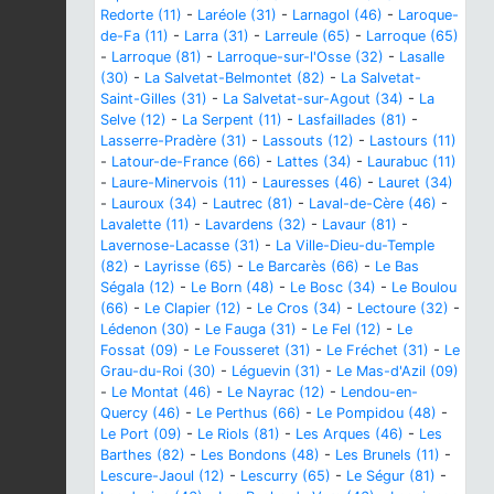
Redorte (11)
-
Laréole (31)
-
Larnagol (46)
-
Laroque-
de-Fa (11)
-
Larra (31)
-
Larreule (65)
-
Larroque (65)
-
Larroque (81)
-
Larroque-sur-l'Osse (32)
-
Lasalle
(30)
-
La Salvetat-Belmontet (82)
-
La Salvetat-
Saint-Gilles (31)
-
La Salvetat-sur-Agout (34)
-
La
Selve (12)
-
La Serpent (11)
-
Lasfaillades (81)
-
Lasserre-Pradère (31)
-
Lassouts (12)
-
Lastours (11)
-
Latour-de-France (66)
-
Lattes (34)
-
Laurabuc (11)
-
Laure-Minervois (11)
-
Lauresses (46)
-
Lauret (34)
-
Lauroux (34)
-
Lautrec (81)
-
Laval-de-Cère (46)
-
Lavalette (11)
-
Lavardens (32)
-
Lavaur (81)
-
Lavernose-Lacasse (31)
-
La Ville-Dieu-du-Temple
(82)
-
Layrisse (65)
-
Le Barcarès (66)
-
Le Bas
Ségala (12)
-
Le Born (48)
-
Le Bosc (34)
-
Le Boulou
(66)
-
Le Clapier (12)
-
Le Cros (34)
-
Lectoure (32)
-
Lédenon (30)
-
Le Fauga (31)
-
Le Fel (12)
-
Le
Fossat (09)
-
Le Fousseret (31)
-
Le Fréchet (31)
-
Le
Grau-du-Roi (30)
-
Léguevin (31)
-
Le Mas-d'Azil (09)
-
Le Montat (46)
-
Le Nayrac (12)
-
Lendou-en-
Quercy (46)
-
Le Perthus (66)
-
Le Pompidou (48)
-
Le Port (09)
-
Le Riols (81)
-
Les Arques (46)
-
Les
Barthes (82)
-
Les Bondons (48)
-
Les Brunels (11)
-
Lescure-Jaoul (12)
-
Lescurry (65)
-
Le Ségur (81)
-