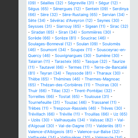
(09)
-
Séailles (32)
-
Ségreville (31)
-
Ségur (12)
-
Ségus (65)
-
Sénergues (12)
-
Sentein (09)
-
Serdinya
(66)
-
Sère (32)
-
Sère-Rustaing (65)
-
Servian (34)
-
Sète (34)
-
Sévérac d'Aveyron (12)
-
Seynes (30)
-
Seysses (31)
-
Siarrouy (65)
-
Sigean (11)
-
Sirac (32)
-
Siradan (65)
-
Siran (34)
-
Sommières (30)
-
Sorède (66)
-
Sorèze (81)
-
Soucirac (46)
-
Soulages-Bonneval (12)
-
Soulan (09)
-
Soulomès
(46)
-
Soumont (34)
-
Soupex (11)
-
Sousceyrac-en-
Quercy (46)
-
Souvignargues (30)
-
Sumène (30)
-
Talairan (11)
-
Tarasteix (65)
-
Tasque (32)
-
Taurize
(11)
-
Tautavel (66)
-
Termes (11)
-
Terre-de-Bancalié
(81)
-
Teyran (34)
-
Teyssode (81)
-
Tharaux (30)
-
Thèbe (65)
-
Thémines (46)
-
Thermes-Magnoac
(65)
-
Thézan-des-Corbières (11)
-
Thoiras (30)
-
Thuir (66)
-
Tillac (32)
-
Tirent-Pontéjac (32)
-
Torreilles (66)
-
Tostat (65)
-
Toulouse (31)
-
Tournefeuille (31)
-
Touzac (46)
-
Trassanel (11)
-
Trèbes (11)
-
Trespoux-Rassiels (46)
-
Trèves (30)
-
Trévillach (66)
-
Tréville (11)
-
Trouillas (66)
-
Uz (65)
-
Uzès (30)
-
Vailhauquès (34)
-
Vaïssac (82)
-
Val-
d'Aigoual (30)
-
Val-de-Dagne (11)
-
Valderiès (81)
-
Valence-d'Albigeois (81)
-
Valence-sur-Baïse (32)
-
Valflaunès (34)
-
Valliguières (30)
-
Valmascle (34)
-