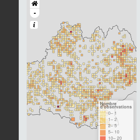
-
Nombre
d'observations
0– 1
1– 2
2– 5
5– 10
10– 20