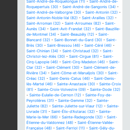
Saint-André-de-Roquelongue (11)
-
Saint-André-de-
Roquepertuis (30)
-
Saint-André-de-Sangonis (34)
-
Saint-André-de-Valborgne (30)
-
Saint-Antonin (32)
-
Saint-Antonin-Noble-Val (82)
-
Saint-Arailles (32)
-
Saint-Arroman (32)
-
Saint-Arroumex (82)
-
Saint-
Aunès (34)
-
Saint-Avit-Frandat (32)
-
Saint-Bauzille-
de-Montmel (34)
-
Saint-Beauzély (12)
-
Saint-
Blancard (32)
-
Saint-Bonnet-du-Gard (30)
-
Saint-
Brès (30)
-
Saint-Bressou (46)
-
Saint-Céré (46)
-
Saint-Chinian (34)
-
Saint-Christaud (32)
-
Saint-
Christol-lez-Alès (30)
-
Saint-Cirgue (81)
-
Saint-
Cirq-Lapopie (46)
-
Saint-Cirq-Madelon (46)
-
Saint-
Clar (32)
-
Saint-Clément (30)
-
Saint-Clément-de-
Rivière (34)
-
Saint-Côme-et-Maruéjols (30)
-
Saint-
Créac (32)
-
Saint-Denis-Catus (46)
-
Saint-Denis-
lès-Martel (46)
-
Sainte-Anastasie (30)
-
Sainte-Croix
(81)
-
Sainte-Croix-Volvestre (09)
-
Sainte-Dode (32)
-
Sainte-Eulalie-de-Cernon (12)
-
Sainte-Foy-de-
Peyrolières (31)
-
Sainte-Gemme (32)
-
Sainte-
Juliette (82)
-
Sainte-Juliette-sur-Viaur (12)
-
Sainte-
Livrade (31)
-
Saint-Élix-d'Astarac (32)
-
Sainte-
Marie-la-Mer (66)
-
Sainte-Radegonde (32)
-
Saint-
Étienne-du-Valdonnez (48)
-
Saint-Étienne-Vallée-
Française (48)
-
Saint-Ferriol (11)
-
Saint-Gély-du-