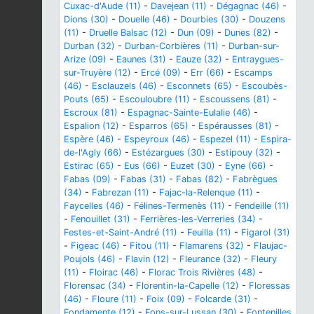
Cuxac-d'Aude (11)
-
Davejean (11)
-
Dégagnac (46)
-
Dions (30)
-
Douelle (46)
-
Dourbies (30)
-
Douzens
(11)
-
Druelle Balsac (12)
-
Dun (09)
-
Dunes (82)
-
Durban (32)
-
Durban-Corbières (11)
-
Durban-sur-
Arize (09)
-
Eaunes (31)
-
Eauze (32)
-
Entraygues-
sur-Truyère (12)
-
Ercé (09)
-
Err (66)
-
Escamps
(46)
-
Esclauzels (46)
-
Esconnets (65)
-
Escoubès-
Pouts (65)
-
Escouloubre (11)
-
Escoussens (81)
-
Escroux (81)
-
Espagnac-Sainte-Eulalie (46)
-
Espalion (12)
-
Esparros (65)
-
Espérausses (81)
-
Espère (46)
-
Espeyroux (46)
-
Espezel (11)
-
Espira-
de-l'Agly (66)
-
Estézargues (30)
-
Estipouy (32)
-
Estirac (65)
-
Eus (66)
-
Euzet (30)
-
Eyne (66)
-
Fabas (09)
-
Fabas (31)
-
Fabas (82)
-
Fabrègues
(34)
-
Fabrezan (11)
-
Fajac-la-Relenque (11)
-
Faycelles (46)
-
Félines-Termenès (11)
-
Fendeille (11)
-
Fenouillet (31)
-
Ferrières-les-Verreries (34)
-
Festes-et-Saint-André (11)
-
Feuilla (11)
-
Figarol (31)
-
Figeac (46)
-
Fitou (11)
-
Flamarens (32)
-
Flaujac-
Poujols (46)
-
Flavin (12)
-
Fleurance (32)
-
Fleury
(11)
-
Floirac (46)
-
Florac Trois Rivières (48)
-
Florensac (34)
-
Florentin-la-Capelle (12)
-
Floressas
(46)
-
Floure (11)
-
Foix (09)
-
Folcarde (31)
-
Fondamente (12)
-
Fons-sur-Lussan (30)
-
Fontenilles