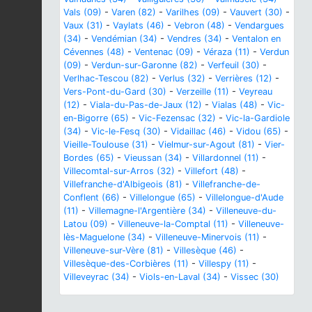
Vals (09)
-
Varen (82)
-
Varilhes (09)
-
Vauvert (30)
-
Vaux (31)
-
Vaylats (46)
-
Vebron (48)
-
Vendargues
(34)
-
Vendémian (34)
-
Vendres (34)
-
Ventalon en
Cévennes (48)
-
Ventenac (09)
-
Véraza (11)
-
Verdun
(09)
-
Verdun-sur-Garonne (82)
-
Verfeuil (30)
-
Verlhac-Tescou (82)
-
Verlus (32)
-
Verrières (12)
-
Vers-Pont-du-Gard (30)
-
Verzeille (11)
-
Veyreau
(12)
-
Viala-du-Pas-de-Jaux (12)
-
Vialas (48)
-
Vic-
en-Bigorre (65)
-
Vic-Fezensac (32)
-
Vic-la-Gardiole
(34)
-
Vic-le-Fesq (30)
-
Vidaillac (46)
-
Vidou (65)
-
Vieille-Toulouse (31)
-
Vielmur-sur-Agout (81)
-
Vier-
Bordes (65)
-
Vieussan (34)
-
Villardonnel (11)
-
Villecomtal-sur-Arros (32)
-
Villefort (48)
-
Villefranche-d'Albigeois (81)
-
Villefranche-de-
Conflent (66)
-
Villelongue (65)
-
Villelongue-d'Aude
(11)
-
Villemagne-l'Argentière (34)
-
Villeneuve-du-
Latou (09)
-
Villeneuve-la-Comptal (11)
-
Villeneuve-
lès-Maguelone (34)
-
Villeneuve-Minervois (11)
-
Villeneuve-sur-Vère (81)
-
Villesèque (46)
-
Villesèque-des-Corbières (11)
-
Villespy (11)
-
Villeveyrac (34)
-
Viols-en-Laval (34)
-
Vissec (30)