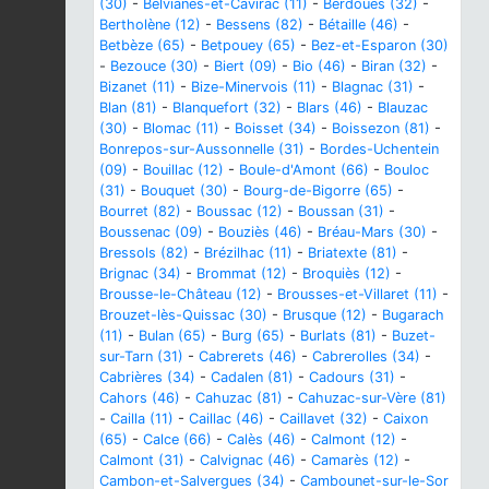
(30)
-
Belvianes-et-Cavirac (11)
-
Berdoues (32)
-
Bertholène (12)
-
Bessens (82)
-
Bétaille (46)
-
Betbèze (65)
-
Betpouey (65)
-
Bez-et-Esparon (30)
-
Bezouce (30)
-
Biert (09)
-
Bio (46)
-
Biran (32)
-
Bizanet (11)
-
Bize-Minervois (11)
-
Blagnac (31)
-
Blan (81)
-
Blanquefort (32)
-
Blars (46)
-
Blauzac
(30)
-
Blomac (11)
-
Boisset (34)
-
Boissezon (81)
-
Bonrepos-sur-Aussonnelle (31)
-
Bordes-Uchentein
(09)
-
Bouillac (12)
-
Boule-d'Amont (66)
-
Bouloc
(31)
-
Bouquet (30)
-
Bourg-de-Bigorre (65)
-
Bourret (82)
-
Boussac (12)
-
Boussan (31)
-
Boussenac (09)
-
Bouziès (46)
-
Bréau-Mars (30)
-
Bressols (82)
-
Brézilhac (11)
-
Briatexte (81)
-
Brignac (34)
-
Brommat (12)
-
Broquiès (12)
-
Brousse-le-Château (12)
-
Brousses-et-Villaret (11)
-
Brouzet-lès-Quissac (30)
-
Brusque (12)
-
Bugarach
(11)
-
Bulan (65)
-
Burg (65)
-
Burlats (81)
-
Buzet-
sur-Tarn (31)
-
Cabrerets (46)
-
Cabrerolles (34)
-
Cabrières (34)
-
Cadalen (81)
-
Cadours (31)
-
Cahors (46)
-
Cahuzac (81)
-
Cahuzac-sur-Vère (81)
-
Cailla (11)
-
Caillac (46)
-
Caillavet (32)
-
Caixon
(65)
-
Calce (66)
-
Calès (46)
-
Calmont (12)
-
Calmont (31)
-
Calvignac (46)
-
Camarès (12)
-
Cambon-et-Salvergues (34)
-
Cambounet-sur-le-Sor