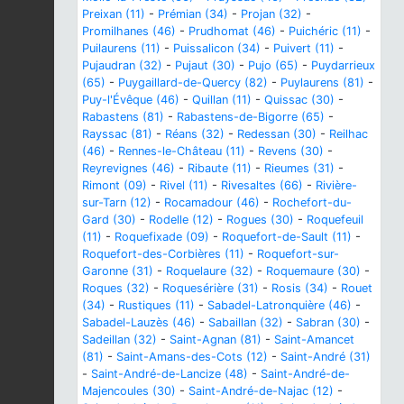
Preixan (11)
-
Prémian (34)
-
Projan (32)
-
Promilhanes (46)
-
Prudhomat (46)
-
Puichéric (11)
-
Puilaurens (11)
-
Puissalicon (34)
-
Puivert (11)
-
Pujaudran (32)
-
Pujaut (30)
-
Pujo (65)
-
Puydarrieux
(65)
-
Puygaillard-de-Quercy (82)
-
Puylaurens (81)
-
Puy-l'Évêque (46)
-
Quillan (11)
-
Quissac (30)
-
Rabastens (81)
-
Rabastens-de-Bigorre (65)
-
Rayssac (81)
-
Réans (32)
-
Redessan (30)
-
Reilhac
(46)
-
Rennes-le-Château (11)
-
Revens (30)
-
Reyrevignes (46)
-
Ribaute (11)
-
Rieumes (31)
-
Rimont (09)
-
Rivel (11)
-
Rivesaltes (66)
-
Rivière-
sur-Tarn (12)
-
Rocamadour (46)
-
Rochefort-du-
Gard (30)
-
Rodelle (12)
-
Rogues (30)
-
Roquefeuil
(11)
-
Roquefixade (09)
-
Roquefort-de-Sault (11)
-
Roquefort-des-Corbières (11)
-
Roquefort-sur-
Garonne (31)
-
Roquelaure (32)
-
Roquemaure (30)
-
Roques (32)
-
Roquesérière (31)
-
Rosis (34)
-
Rouet
(34)
-
Rustiques (11)
-
Sabadel-Latronquière (46)
-
Sabadel-Lauzès (46)
-
Sabaillan (32)
-
Sabran (30)
-
Sadeillan (32)
-
Saint-Agnan (81)
-
Saint-Amancet
(81)
-
Saint-Amans-des-Cots (12)
-
Saint-André (31)
-
Saint-André-de-Lancize (48)
-
Saint-André-de-
Majencoules (30)
-
Saint-André-de-Najac (12)
-