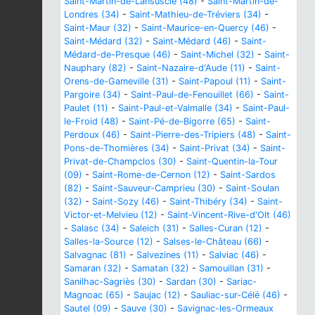
Saint-Martin-de-Lansuscle (48)
-
Saint-Martin-de-
Londres (34)
-
Saint-Mathieu-de-Tréviers (34)
-
Saint-Maur (32)
-
Saint-Maurice-en-Quercy (46)
-
Saint-Médard (32)
-
Saint-Médard (46)
-
Saint-
Médard-de-Presque (46)
-
Saint-Michel (32)
-
Saint-
Nauphary (82)
-
Saint-Nazaire-d'Aude (11)
-
Saint-
Orens-de-Gameville (31)
-
Saint-Papoul (11)
-
Saint-
Pargoire (34)
-
Saint-Paul-de-Fenouillet (66)
-
Saint-
Paulet (11)
-
Saint-Paul-et-Valmalle (34)
-
Saint-Paul-
le-Froid (48)
-
Saint-Pé-de-Bigorre (65)
-
Saint-
Perdoux (46)
-
Saint-Pierre-des-Tripiers (48)
-
Saint-
Pons-de-Thomières (34)
-
Saint-Privat (34)
-
Saint-
Privat-de-Champclos (30)
-
Saint-Quentin-la-Tour
(09)
-
Saint-Rome-de-Cernon (12)
-
Saint-Sardos
(82)
-
Saint-Sauveur-Camprieu (30)
-
Saint-Soulan
(32)
-
Saint-Sozy (46)
-
Saint-Thibéry (34)
-
Saint-
Victor-et-Melvieu (12)
-
Saint-Vincent-Rive-d'Olt (46)
-
Salasc (34)
-
Saleich (31)
-
Salles-Curan (12)
-
Salles-la-Source (12)
-
Salses-le-Château (66)
-
Salvagnac (81)
-
Salvezines (11)
-
Salviac (46)
-
Samaran (32)
-
Samatan (32)
-
Samouillan (31)
-
Sanilhac-Sagriès (30)
-
Sardan (30)
-
Sariac-
Magnoac (65)
-
Saujac (12)
-
Sauliac-sur-Célé (46)
-
Sautel (09)
-
Sauve (30)
-
Savignac-les-Ormeaux