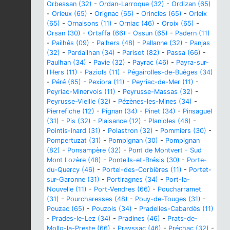
Orbessan (32)
-
Ordan-Larroque (32)
-
Ordizan (65)
-
Orieux (65)
-
Orignac (65)
-
Orincles (65)
-
Orleix
(65)
-
Ornaisons (11)
-
Orniac (46)
-
Oroix (65)
-
Orsan (30)
-
Ortaffa (66)
-
Ossun (65)
-
Padern (11)
-
Pailhès (09)
-
Palhers (48)
-
Pallanne (32)
-
Panjas
(32)
-
Pardailhan (34)
-
Parisot (82)
-
Passa (66)
-
Paulhan (34)
-
Pavie (32)
-
Payrac (46)
-
Payra-sur-
l'Hers (11)
-
Paziols (11)
-
Pégairolles-de-Buèges (34)
-
Péré (65)
-
Pexiora (11)
-
Peyriac-de-Mer (11)
-
Peyriac-Minervois (11)
-
Peyrusse-Massas (32)
-
Peyrusse-Vieille (32)
-
Pézènes-les-Mines (34)
-
Pierrefiche (12)
-
Pignan (34)
-
Pinet (34)
-
Pinsaguel
(31)
-
Pis (32)
-
Plaisance (12)
-
Planioles (46)
-
Pointis-Inard (31)
-
Polastron (32)
-
Pommiers (30)
-
Pompertuzat (31)
-
Pompignan (30)
-
Pompignan
(82)
-
Ponsampère (32)
-
Pont de Montvert - Sud
Mont Lozère (48)
-
Ponteils-et-Brésis (30)
-
Porte-
du-Quercy (46)
-
Portel-des-Corbières (11)
-
Portet-
sur-Garonne (31)
-
Portiragnes (34)
-
Port-la-
Nouvelle (11)
-
Port-Vendres (66)
-
Poucharramet
(31)
-
Pourcharesses (48)
-
Pouy-de-Touges (31)
-
Pouzac (65)
-
Pouzols (34)
-
Pradelles-Cabardès (11)
-
Prades-le-Lez (34)
-
Pradines (46)
-
Prats-de-
Mollo-la-Preste (66)
-
Prayssac (46)
-
Préchac (32)
-