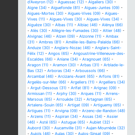
d'Aveyron (12)
-
Aguessac (12)
-
Aigaliers (30)
-
Aigne (34)
-
Aiguefonde (81)
-
Aigues-Juntes (09)
-
Aigues-Mortes (30)
-
Aigues-Vives (09)
-
Aigues-
Vives (11)
-
Aigues-Vives (30)
-
Aigues-Vives (34)
-
Aiguèze (30)
-
Albas (11)
-
Albiac (46)
-
Alénya (66)
-
Alès (30)
-
Allègre-les-Fumades (30)
-
Altier (48)
-
Alvignac (46)
-
Alzen (09)
-
Alzonne (11)
-
Ambax
(31)
-
Ambres (81)
-
Amélie-les-Bains-Palalda (66)
-
Anduze (30)
-
Anglars-Nozac (46)
-
Anglars-Saint-
Félix (12)
-
Angos (65)
-
Angoustrine-Villeneuve-des-
Escaldes (66)
-
Aniane (34)
-
Aragnouet (65)
-
Aragon (11)
-
Aramon (30)
-
Arbas (31)
-
Arblade-le-
Bas (32)
-
Arboras (34)
-
Arboussols (66)
-
Arcambal (46)
-
Arcizans-Avant (65)
-
Arfons (81)
-
Argelès-sur-Mer (66)
-
Argeliers (11)
-
Argelliers (34)
-
Argut-Dessous (31)
-
Arifat (81)
-
Arignac (09)
-
Armissan (11)
-
Arphy (30)
-
Arques (11)
-
Arrens-
Marsous (65)
-
Arrouède (32)
-
Artagnan (65)
-
Artalens-Souin (65)
-
Artigat (09)
-
Artiguemy (65)
-
Artigues (11)
-
Arvigna (09)
-
Arzenc-de-Randon (48)
-
Arzens (11)
-
Aspiran (34)
-
Assas (34)
-
Assier
(46)
-
Asté (65)
-
Astugue (65)
-
Aubiet (32)
-
Aubord (30)
-
Aucamville (31)
-
Aujan-Mournède (32)
-
Aujols (46)
-
Aulas (30)
-
Aulos-Sinsat (09)
-