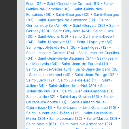
Fesc (34)
-
Saint-Genest-de-Contest (81)
-
Saint-
Geniès-de-Comolas (30)
-
Saint-Génis-des-
Fontaines (66)
-
Saint-Georges (32)
-
Saint-Georges
(82)
-
Saint-Georges-de-Luzençon (12)
-
Saint-
Germain-du-Bel-Air (46)
-
Saint-Gervais (30)
-
Saint-
Gervasy (30)
-
Saint Géry-Vers (46)
-
Saint-Gilles
(30)
-
Saint-Girons (09)
-
Saint-Guilhem-le-Désert
(34)
-
Saint-Hippolyte (12)
-
Saint-Hippolyte (66)
-
Saint-Hippolyte-du-Fort (30)
-
Saint-Igest (12)
-
Saint-Jean-de-Cornies (34)
-
Saint-Jean-de-Cuculles
(34)
-
Saint-Jean-de-la-Blaquière (34)
-
Saint-Jean-
de-Minervois (34)
-
Saint-Jean-de-Paracol (11)
-
Saint-Jean-de-Védas (34)
-
Saint-Jean-du-Gard (30)
-
Saint-Jean-Mirabel (46)
-
Saint-Jean-Poutge (32)
-
Saint-Juéry (12)
-
Saint-Julia-de-Bec (11)
-
Saint-
Julien (34)
-
Saint-Julien-de-la-Nef (30)
-
Saint-
Julien-du-Puy (81)
-
Saint-Julien-sur-Garonne (31)
-
Saint-Justin (32)
-
Saint-Lary-Soulan (65)
-
Saint-
Laurent-d'Aigouze (30)
-
Saint-Laurent-de-la-
Cabrerisse (11)
-
Saint-Laurent-de-la-Salanque (66)
-
Saint-Laurent-de-Lévézou (12)
-
Saint-Laurent-le-
Minier (30)
-
Saint-Léonard (32)
-
Saint-Martial (30)
-
Saint-Martin (65)
-
Saint-Martin-d'Armagnac (32)
-