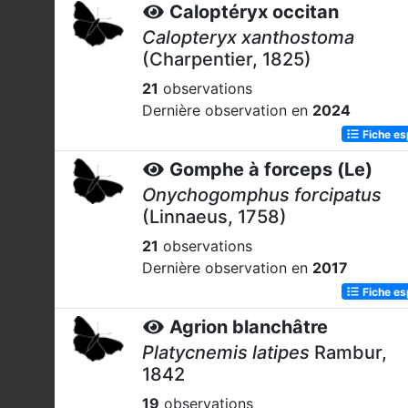
Caloptéryx occitan
Calopteryx xanthostoma
(Charpentier, 1825)
21
observations
Dernière observation en
2024
Fiche e
Gomphe à forceps (Le)
Onychogomphus forcipatus
(Linnaeus, 1758)
21
observations
Dernière observation en
2017
Fiche e
Agrion blanchâtre
Platycnemis latipes
Rambur,
1842
19
observations