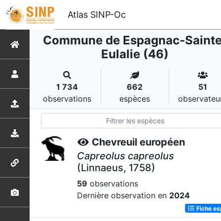
Atlas SINP-Oc
Commune de Espagnac-Sainte
Eulalie (46)
1 734
662
51
observations
espèces
observateu
Chevreuil européen
Capreolus capreolus
(Linnaeus, 1758)
59
observations
Dernière observation en
2024
Fiche e