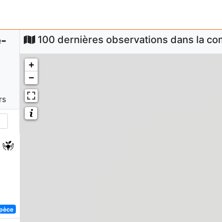
-
100 dernières observations dans la 
+
−
rs
spèce