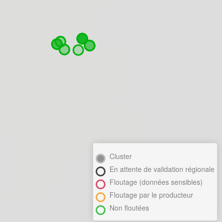
Cluster
En attente de validation régionale
Floutage (données sensibles)
Floutage par le producteur
Non floutées