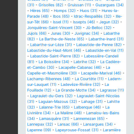
(31)
-
Grisolles (82)
-
Gruissan (11)
-
Guzargues (34)
-
Hères (65)
-
Homps (32)
-
Huos (31)
-
Hures-la-
Parade (48)
-
Ibos (65)
-
Idrac-Respaillès (32)
-
Ille-
sur-Têt (66)
-
Issel (11)
-
Issepts (46)
-
Jegun (32)
-
Jonquières-Saint-Vincent (30)
-
Jû-Belloc (32)
-
Jujols (66)
-
Junas (30)
-
Juvignac (34)
-
Labarthe
(82)
-
La Barthe-de-Neste (65)
-
Labarthe-Inard (31)
-
Labarthe-sur-Lèze (31)
-
Labastide-de-Penne (82)
-
Labastide-du-Haut-Mont (46)
-
Labastide-en-Val (11)
-
Labastide-Saint-Pierre (82)
-
Labessière-Candeil
(81)
-
La Boissière (34)
-
Labrihe (32)
-
La Cadière-
et-Cambo (30)
-
Lacapelle-Cabanac (46)
-
La
Capelle-et-Masmolène (30)
-
Lacapelle-Marival (46)
-
Lachamp-Ribennes (48)
-
La Courtète (11)
-
Ladern-
sur-Lauquet (11)
-
Ladevèze-Rivière (32)
-
La
Fouillade (12)
-
La Grande-Motte (34)
-
Lagrasse (11)
-
Lagraulet-du-Gers (32)
-
Lagraulet-Saint-Nicolas
(31)
-
Laguian-Mazous (32)
-
Lahage (31)
-
Lahitte
(32)
-
Lalanne-Trie (65)
-
Lalbenque (46)
-
La
Livinière (34)
-
La Malène (48)
-
Lamalou-les-Bains
(34)
-
Lamasquère (31)
-
Lannemezan (65)
-
Lannepax (32)
-
Lansac (66)
-
Lansargues (34)
-
Lapenne (09)
-
Lapeyrouse-Fossat (31)
-
Laramière