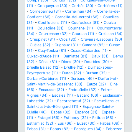
Comps (30)
-
Condom (32)
-
Conques-sur-Orbiel
(11)
-
Conqueyrac (30)
-
Corbès (30)
-
Corbières (11)
-
Cornebarrieu (31)
-
Corneilhan (34)
-
Corneilla-de-
Conflent (66)
-
Corneilla-del-Vercol (66)
-
Coueilles
(31)
-
Couffoulens (11)
-
Coufouleux (81)
-
Couiza
(11)
-
Couladère (31)
-
Cournanel (11)
-
Cournonterral
(34)
-
Courrensan (32)
-
Coursan (11)
-
Creissan (34)
-
Crespinet (81)
-
Cros (30)
-
Cruviers-Lascours (30)
-
Cuélas (32)
-
Cugnaux (31)
-
Cumont (82)
-
Cunac
(81)
-
Cuq-Toulza (81)
-
Cuxac-Cabardès (11)
-
Cuxac-d'Aude (11)
-
Damiatte (81)
-
Daux (31)
-
Dému
(32)
-
Dénat (81)
-
Dions (30)
-
Dourbies (30)
-
Druelle Balsac (12)
-
Drulhe (12)
-
Duilhac-sous-
Peyrepertuse (11)
-
Duran (32)
-
Durban (32)
-
Durban-Corbières (11)
-
Durbans (46)
-
Durfort-et-
Saint-Martin-de-Sossenac (30)
-
Eauze (32)
-
Elne
(66)
-
Encausse (32)
-
Endoufielle (32)
-
Entre-
Vignes (34)
-
Escales (11)
-
Escaro (66)
-
Esclassan-
Labastide (32)
-
Escornebœuf (32)
-
Escueillens-et-
Saint-Just-de-Bélengard (11)
-
Espagnac-Sainte-
Eulalie (46)
-
Espas (32)
-
Esperce (31)
-
Espezel
(11)
-
Estagel (66)
-
Estipouy (32)
-
Estirac (65)
-
Estramiac (32)
-
Eus (66)
-
Euzet (30)
-
Fabas (09)
-
Fabas (31)
-
Fabas (82)
-
Fabrègues (34)
-
Fabrezan