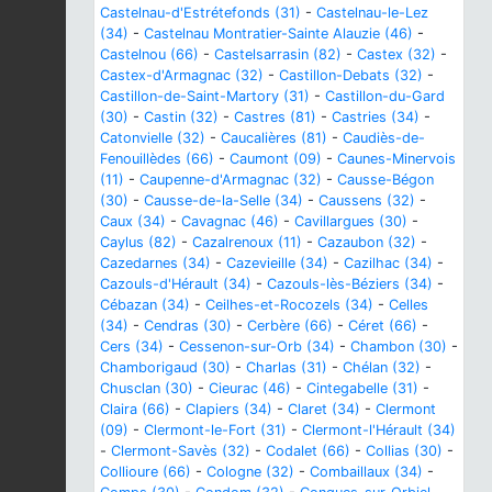
Castelnau-d'Estrétefonds (31)
-
Castelnau-le-Lez
(34)
-
Castelnau Montratier-Sainte Alauzie (46)
-
Castelnou (66)
-
Castelsarrasin (82)
-
Castex (32)
-
Castex-d'Armagnac (32)
-
Castillon-Debats (32)
-
Castillon-de-Saint-Martory (31)
-
Castillon-du-Gard
(30)
-
Castin (32)
-
Castres (81)
-
Castries (34)
-
Catonvielle (32)
-
Caucalières (81)
-
Caudiès-de-
Fenouillèdes (66)
-
Caumont (09)
-
Caunes-Minervois
(11)
-
Caupenne-d'Armagnac (32)
-
Causse-Bégon
(30)
-
Causse-de-la-Selle (34)
-
Caussens (32)
-
Caux (34)
-
Cavagnac (46)
-
Cavillargues (30)
-
Caylus (82)
-
Cazalrenoux (11)
-
Cazaubon (32)
-
Cazedarnes (34)
-
Cazevieille (34)
-
Cazilhac (34)
-
Cazouls-d'Hérault (34)
-
Cazouls-lès-Béziers (34)
-
Cébazan (34)
-
Ceilhes-et-Rocozels (34)
-
Celles
(34)
-
Cendras (30)
-
Cerbère (66)
-
Céret (66)
-
Cers (34)
-
Cessenon-sur-Orb (34)
-
Chambon (30)
-
Chamborigaud (30)
-
Charlas (31)
-
Chélan (32)
-
Chusclan (30)
-
Cieurac (46)
-
Cintegabelle (31)
-
Claira (66)
-
Clapiers (34)
-
Claret (34)
-
Clermont
(09)
-
Clermont-le-Fort (31)
-
Clermont-l'Hérault (34)
-
Clermont-Savès (32)
-
Codalet (66)
-
Collias (30)
-
Collioure (66)
-
Cologne (32)
-
Combaillaux (34)
-