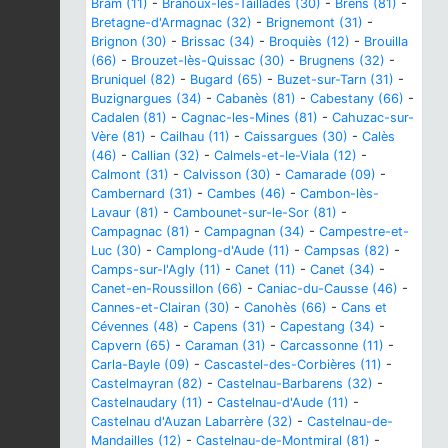
Bram (11)
-
Branoux-les-Taillades (30)
-
Brens (81)
-
Bretagne-d'Armagnac (32)
-
Brignemont (31)
-
Brignon (30)
-
Brissac (34)
-
Broquiès (12)
-
Brouilla
(66)
-
Brouzet-lès-Quissac (30)
-
Brugnens (32)
-
Bruniquel (82)
-
Bugard (65)
-
Buzet-sur-Tarn (31)
-
Buzignargues (34)
-
Cabanès (81)
-
Cabestany (66)
-
Cadalen (81)
-
Cagnac-les-Mines (81)
-
Cahuzac-sur-
Vère (81)
-
Cailhau (11)
-
Caissargues (30)
-
Calès
(46)
-
Callian (32)
-
Calmels-et-le-Viala (12)
-
Calmont (31)
-
Calvisson (30)
-
Camarade (09)
-
Cambernard (31)
-
Cambes (46)
-
Cambon-lès-
Lavaur (81)
-
Cambounet-sur-le-Sor (81)
-
Campagnac (81)
-
Campagnan (34)
-
Campestre-et-
Luc (30)
-
Camplong-d'Aude (11)
-
Campsas (82)
-
Camps-sur-l'Agly (11)
-
Canet (11)
-
Canet (34)
-
Canet-en-Roussillon (66)
-
Caniac-du-Causse (46)
-
Cannes-et-Clairan (30)
-
Canohès (66)
-
Cans et
Cévennes (48)
-
Capens (31)
-
Capestang (34)
-
Capvern (65)
-
Caraman (31)
-
Carcassonne (11)
-
Carla-Bayle (09)
-
Cascastel-des-Corbières (11)
-
Castelmayran (82)
-
Castelnau-Barbarens (32)
-
Castelnaudary (11)
-
Castelnau-d'Aude (11)
-
Castelnau d'Auzan Labarrère (32)
-
Castelnau-de-
Mandailles (12)
-
Castelnau-de-Montmiral (81)
-