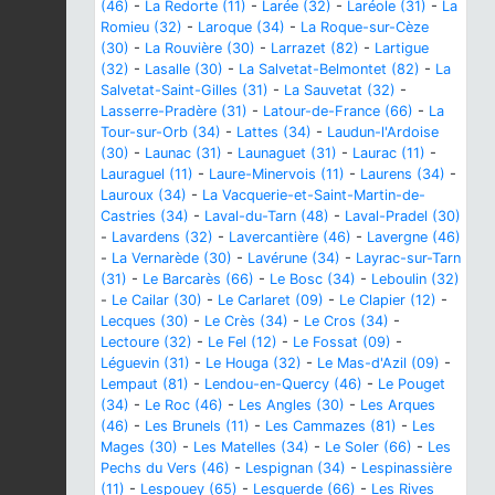
(46)
-
La Redorte (11)
-
Larée (32)
-
Laréole (31)
-
La
Romieu (32)
-
Laroque (34)
-
La Roque-sur-Cèze
(30)
-
La Rouvière (30)
-
Larrazet (82)
-
Lartigue
(32)
-
Lasalle (30)
-
La Salvetat-Belmontet (82)
-
La
Salvetat-Saint-Gilles (31)
-
La Sauvetat (32)
-
Lasserre-Pradère (31)
-
Latour-de-France (66)
-
La
Tour-sur-Orb (34)
-
Lattes (34)
-
Laudun-l'Ardoise
(30)
-
Launac (31)
-
Launaguet (31)
-
Laurac (11)
-
Lauraguel (11)
-
Laure-Minervois (11)
-
Laurens (34)
-
Lauroux (34)
-
La Vacquerie-et-Saint-Martin-de-
Castries (34)
-
Laval-du-Tarn (48)
-
Laval-Pradel (30)
-
Lavardens (32)
-
Lavercantière (46)
-
Lavergne (46)
-
La Vernarède (30)
-
Lavérune (34)
-
Layrac-sur-Tarn
(31)
-
Le Barcarès (66)
-
Le Bosc (34)
-
Leboulin (32)
-
Le Cailar (30)
-
Le Carlaret (09)
-
Le Clapier (12)
-
Lecques (30)
-
Le Crès (34)
-
Le Cros (34)
-
Lectoure (32)
-
Le Fel (12)
-
Le Fossat (09)
-
Léguevin (31)
-
Le Houga (32)
-
Le Mas-d'Azil (09)
-
Lempaut (81)
-
Lendou-en-Quercy (46)
-
Le Pouget
(34)
-
Le Roc (46)
-
Les Angles (30)
-
Les Arques
(46)
-
Les Brunels (11)
-
Les Cammazes (81)
-
Les
Mages (30)
-
Les Matelles (34)
-
Le Soler (66)
-
Les
Pechs du Vers (46)
-
Lespignan (34)
-
Lespinassière
(11)
-
Lespouey (65)
-
Lesquerde (66)
-
Les Rives