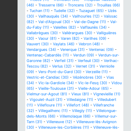
(46)
-
Tresserre (66)
-
Troncens (32)
-
Trouillas (66)
-
Tuchan (11)
-
Tudelle (32)
-
Tuzaguet (65)
-
Uzès
(30)
-
Vailhauquès (34)
-
Vailhourles (12)
-
Vaïssac
(82)
-
Val-d'Aigoual (30)
-
Val-de-Dagne (11)
-
Val-
du-Faby (11)
-
Valeilles (82)
-
Valflaunès (34)
-
Vallabrègues (30)
-
Vallérargues (30)
-
Valliguières
(30)
-
Vaour (81)
-
Varen (82)
-
Varilhes (09)
-
Vauvert (30)
-
Vaylats (46)
-
Vebron (48)
-
Vendargues (34)
-
Venerque (31)
-
Ventenac (09)
-
Ventenac-Cabardès (11)
-
Verdun (09)
-
Verdun-sur-
Garonne (82)
-
Verfeil (31)
-
Verfeuil (30)
-
Verlhac-
Tescou (82)
-
Verlus (32)
-
Vernet (31)
-
Verniolle
(09)
-
Vers-Pont-du-Gard (30)
-
Verzeille (11)
-
Vestric-et-Candiac (30)
-
Vézénobres (30)
-
Vias
(34)
-
Vic-la-Gardiole (34)
-
Vic-le-Fesq (30)
-
Vidou
(65)
-
Vieille-Toulouse (31)
-
Vielle-Adour (65)
-
Vielmur-sur-Agout (81)
-
Vieux (81)
-
Vignevieille (11)
-
Vigoulet-Auzil (31)
-
Villedaigne (11)
-
Villedubert
(11)
-
Villefloure (11)
-
Villefort (48)
-
Villefranche
(32)
-
Villegailhenc (11)
-
Villegly (11)
-
Villelongue-
dels-Monts (66)
-
Villemolaque (66)
-
Villemur-sur-
Tarn (31)
-
Villeneuve (12)
-
Villeneuve-lès-Avignon
(30)
-
Villeneuve-les-Corbières (11)
-
Villeneuve-lès-