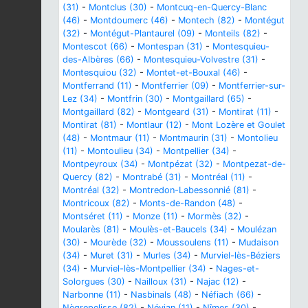
(31)
-
Montclus (30)
-
Montcuq-en-Quercy-Blanc
(46)
-
Montdoumerc (46)
-
Montech (82)
-
Montégut
(32)
-
Montégut-Plantaurel (09)
-
Monteils (82)
-
Montescot (66)
-
Montespan (31)
-
Montesquieu-
des-Albères (66)
-
Montesquieu-Volvestre (31)
-
Montesquiou (32)
-
Montet-et-Bouxal (46)
-
Montferrand (11)
-
Montferrier (09)
-
Montferrier-sur-
Lez (34)
-
Montfrin (30)
-
Montgaillard (65)
-
Montgaillard (82)
-
Montgeard (31)
-
Montirat (11)
-
Montirat (81)
-
Montlaur (12)
-
Mont Lozère et Goulet
(48)
-
Montmaur (11)
-
Montmaurin (31)
-
Montolieu
(11)
-
Montoulieu (34)
-
Montpellier (34)
-
Montpeyroux (34)
-
Montpézat (32)
-
Montpezat-de-
Quercy (82)
-
Montrabé (31)
-
Montréal (11)
-
Montréal (32)
-
Montredon-Labessonnié (81)
-
Montricoux (82)
-
Monts-de-Randon (48)
-
Montséret (11)
-
Monze (11)
-
Mormès (32)
-
Moularès (81)
-
Moulès-et-Baucels (34)
-
Moulézan
(30)
-
Mourède (32)
-
Moussoulens (11)
-
Mudaison
(34)
-
Muret (31)
-
Murles (34)
-
Murviel-lès-Béziers
(34)
-
Murviel-lès-Montpellier (34)
-
Nages-et-
Solorgues (30)
-
Nailloux (31)
-
Najac (12)
-
Narbonne (11)
-
Nasbinals (48)
-
Néfiach (66)
-
Nègrepelisse (82)
-
Névian (11)
-
Nîmes (30)
-