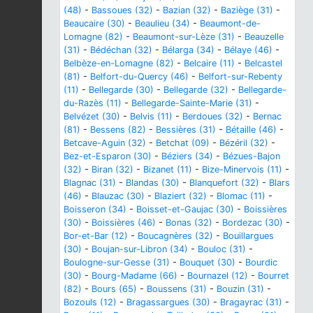
(48)
-
Bassoues (32)
-
Bazian (32)
-
Baziège (31)
-
Beaucaire (30)
-
Beaulieu (34)
-
Beaumont-de-
Lomagne (82)
-
Beaumont-sur-Lèze (31)
-
Beauzelle
(31)
-
Bédéchan (32)
-
Bélarga (34)
-
Bélaye (46)
-
Belbèze-en-Lomagne (82)
-
Belcaire (11)
-
Belcastel
(81)
-
Belfort-du-Quercy (46)
-
Belfort-sur-Rebenty
(11)
-
Bellegarde (30)
-
Bellegarde (32)
-
Bellegarde-
du-Razès (11)
-
Bellegarde-Sainte-Marie (31)
-
Belvézet (30)
-
Belvis (11)
-
Berdoues (32)
-
Bernac
(81)
-
Bessens (82)
-
Bessières (31)
-
Bétaille (46)
-
Betcave-Aguin (32)
-
Betchat (09)
-
Bézéril (32)
-
Bez-et-Esparon (30)
-
Béziers (34)
-
Bézues-Bajon
(32)
-
Biran (32)
-
Bizanet (11)
-
Bize-Minervois (11)
-
Blagnac (31)
-
Blandas (30)
-
Blanquefort (32)
-
Blars
(46)
-
Blauzac (30)
-
Blaziert (32)
-
Blomac (11)
-
Boisseron (34)
-
Boisset-et-Gaujac (30)
-
Boissières
(30)
-
Boissières (46)
-
Bonas (32)
-
Bordezac (30)
-
Bor-et-Bar (12)
-
Boucagnères (32)
-
Bouillargues
(30)
-
Boujan-sur-Libron (34)
-
Bouloc (31)
-
Boulogne-sur-Gesse (31)
-
Bouquet (30)
-
Bourdic
(30)
-
Bourg-Madame (66)
-
Bournazel (12)
-
Bourret
(82)
-
Bours (65)
-
Boussens (31)
-
Bouzin (31)
-
Bozouls (12)
-
Bragassargues (30)
-
Bragayrac (31)
-