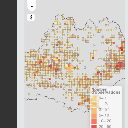
-
Nombre
d'observations
0– 1
1– 2
2– 5
5– 10
10– 20
20– 50