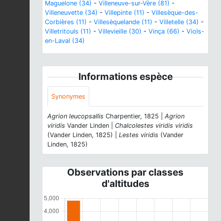
Maguelone (34)
-
Villeneuve-sur-Vère (81)
-
Villeneuvette (34)
-
Villepinte (11)
-
Villesèque-des-
Corbières (11)
-
Villesèquelande (11)
-
Villetelle (34)
-
Villetritouls (11)
-
Villevieille (30)
-
Vinça (66)
-
Viols-
en-Laval (34)
Informations espèce
Synonymes
Agrion leucopsallis
Charpentier, 1825 |
Agrion
viridis
Vander Linden |
Chalcolestes viridis viridis
(Vander Linden, 1825) |
Lestes viridis
(Vander
Linden, 1825)
Observations par classes
d'altitudes