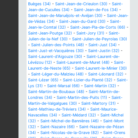
Buèges (34)
-
Saint-Jean-de-Crieulon (30)
-
Saint-
Jean-de-Cuculles (34)
-
Saint-Jean-de-Fos (34)
-
Saint-Jean-de-Maruéjols-et-Avéjan (30)
-
Saint-Jean-
de-Védas (34)
-
Saint-Jean-du-Gard (30)
-
Saint-
Jean-le-Comtal (32)
-
Saint-Jean-Pla-de-Corts (66)
-
Saint-Jean-Poutge (32)
-
Saint-Jory (31)
-
Saint-
Julien-de-la-Nef (30)
-
Saint-Julien-de-Peyrolas (30)
-
Saint-Julien-des-Points (48)
-
Saint-Just (34)
-
Saint-Just-et-Vacquières (30)
-
Saint-Justin (32)
-
Saint-Laurent-d'Aigouze (30)
-
Saint-Laurent-de-
Lévézou (12)
-
Saint-Laurent-de-Muret (48)
-
Saint-
Laurent-de-Neste (65)
-
Saint-Laurent-le-Minier (30)
-
Saint-Léger-du-Malzieu (48)
-
Saint-Léonard (32)
-
Saint-Lézer (65)
-
Saint-Lizier-du-Planté (32)
-
Saint-
Lys (31)
-
Saint-Marsal (66)
-
Saint-Martin (32)
-
Saint-Martin-de-Boubaux (48)
-
Saint-Martin-de-
Londres (34)
-
Saint-Martin-des-Puits (11)
-
Saint-
Martin-de-Valgalgues (30)
-
Saint-Martory (31)
-
Saint-Mathieu-de-Tréviers (34)
-
Saint-Maurice-
Navacelles (34)
-
Saint-Médard (32)
-
Saint-Michel
(32)
-
Saint-Michel-de-Bannières (46)
-
Saint-Mont
(32)
-
Saint-Nazaire (66)
-
Saint-Nazaire-de-Pézan
(34)
-
Saint-Nicolas-de-la-Grave (82)
-
Saint-Orens