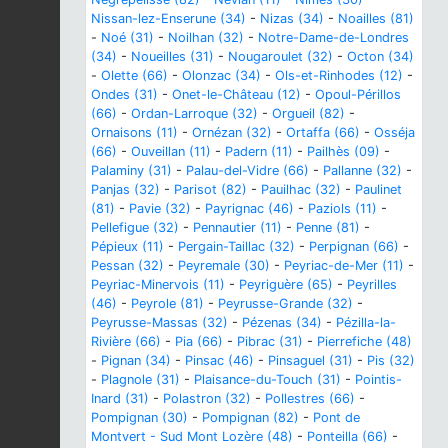
Nissan-lez-Enserune (34)
-
Nizas (34)
-
Noailles (81)
-
Noé (31)
-
Noilhan (32)
-
Notre-Dame-de-Londres
(34)
-
Noueilles (31)
-
Nougaroulet (32)
-
Octon (34)
-
Olette (66)
-
Olonzac (34)
-
Ols-et-Rinhodes (12)
-
Ondes (31)
-
Onet-le-Château (12)
-
Opoul-Périllos
(66)
-
Ordan-Larroque (32)
-
Orgueil (82)
-
Ornaisons (11)
-
Ornézan (32)
-
Ortaffa (66)
-
Osséja
(66)
-
Ouveillan (11)
-
Padern (11)
-
Pailhès (09)
-
Palaminy (31)
-
Palau-del-Vidre (66)
-
Pallanne (32)
-
Panjas (32)
-
Parisot (82)
-
Pauilhac (32)
-
Paulinet
(81)
-
Pavie (32)
-
Payrignac (46)
-
Paziols (11)
-
Pellefigue (32)
-
Pennautier (11)
-
Penne (81)
-
Pépieux (11)
-
Pergain-Taillac (32)
-
Perpignan (66)
-
Pessan (32)
-
Peyremale (30)
-
Peyriac-de-Mer (11)
-
Peyriac-Minervois (11)
-
Peyriguère (65)
-
Peyrilles
(46)
-
Peyrole (81)
-
Peyrusse-Grande (32)
-
Peyrusse-Massas (32)
-
Pézenas (34)
-
Pézilla-la-
Rivière (66)
-
Pia (66)
-
Pibrac (31)
-
Pierrefiche (48)
-
Pignan (34)
-
Pinsac (46)
-
Pinsaguel (31)
-
Pis (32)
-
Plagnole (31)
-
Plaisance-du-Touch (31)
-
Pointis-
Inard (31)
-
Polastron (32)
-
Pollestres (66)
-
Pompignan (30)
-
Pompignan (82)
-
Pont de
Montvert - Sud Mont Lozère (48)
-
Ponteilla (66)
-