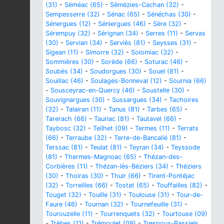
(31)
-
Séméac (65)
-
Sémézies-Cachan (32)
-
Sempesserre (32)
-
Sénac (65)
-
Sénéchas (30)
-
Sénergues (12)
-
Séniergues (46)
-
Sère (32)
-
Sérempuy (32)
-
Sérignan (34)
-
Serres (11)
-
Servas
(30)
-
Servian (34)
-
Serviès (81)
-
Seysses (31)
-
Sigean (11)
-
Simorre (32)
-
Solomiac (32)
-
Sommières (30)
-
Sorède (66)
-
Soturac (46)
-
Soubès (34)
-
Soudorgues (30)
-
Souel (81)
-
Souillac (46)
-
Soulages-Bonneval (12)
-
Sournia (66)
-
Sousceyrac-en-Quercy (46)
-
Soustelle (30)
-
Souvignargues (30)
-
Sussargues (34)
-
Tachoires
(32)
-
Talairan (11)
-
Tanus (81)
-
Tarbes (65)
-
Tarerach (66)
-
Tauriac (81)
-
Tautavel (66)
-
Taybosc (32)
-
Teilhet (09)
-
Termes (11)
-
Terrats
(66)
-
Terraube (32)
-
Terre-de-Bancalié (81)
-
Terssac (81)
-
Teulat (81)
-
Teyran (34)
-
Teyssode
(81)
-
Thermes-Magnoac (65)
-
Thézan-des-
Corbières (11)
-
Thézan-lès-Béziers (34)
-
Théziers
(30)
-
Thoiras (30)
-
Thuir (66)
-
Tirent-Pontéjac
(32)
-
Torreilles (66)
-
Tostat (65)
-
Touffailles (82)
-
Touget (32)
-
Touille (31)
-
Toulouse (31)
-
Tour-de-
Faure (46)
-
Tournan (32)
-
Tournefeuille (31)
-
Tourouzelle (11)
-
Tourrenquets (32)
-
Tourtouse (09)
-
Trèbes (11)
-
Trémoulet (09)
-
Trespoux-Rassiels