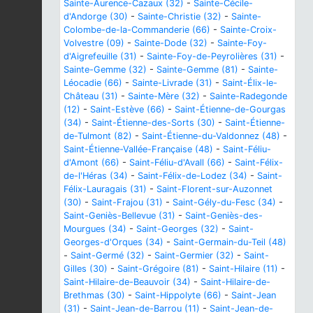
Sainte-Aurence-Cazaux (32)
-
Sainte-Cécile-
d'Andorge (30)
-
Sainte-Christie (32)
-
Sainte-
Colombe-de-la-Commanderie (66)
-
Sainte-Croix-
Volvestre (09)
-
Sainte-Dode (32)
-
Sainte-Foy-
d'Aigrefeuille (31)
-
Sainte-Foy-de-Peyrolières (31)
-
Sainte-Gemme (32)
-
Sainte-Gemme (81)
-
Sainte-
Léocadie (66)
-
Sainte-Livrade (31)
-
Saint-Élix-le-
Château (31)
-
Sainte-Mère (32)
-
Sainte-Radegonde
(12)
-
Saint-Estève (66)
-
Saint-Étienne-de-Gourgas
(34)
-
Saint-Étienne-des-Sorts (30)
-
Saint-Étienne-
de-Tulmont (82)
-
Saint-Étienne-du-Valdonnez (48)
-
Saint-Étienne-Vallée-Française (48)
-
Saint-Féliu-
d'Amont (66)
-
Saint-Féliu-d'Avall (66)
-
Saint-Félix-
de-l'Héras (34)
-
Saint-Félix-de-Lodez (34)
-
Saint-
Félix-Lauragais (31)
-
Saint-Florent-sur-Auzonnet
(30)
-
Saint-Frajou (31)
-
Saint-Gély-du-Fesc (34)
-
Saint-Geniès-Bellevue (31)
-
Saint-Geniès-des-
Mourgues (34)
-
Saint-Georges (32)
-
Saint-
Georges-d'Orques (34)
-
Saint-Germain-du-Teil (48)
-
Saint-Germé (32)
-
Saint-Germier (32)
-
Saint-
Gilles (30)
-
Saint-Grégoire (81)
-
Saint-Hilaire (11)
-
Saint-Hilaire-de-Beauvoir (34)
-
Saint-Hilaire-de-
Brethmas (30)
-
Saint-Hippolyte (66)
-
Saint-Jean
(31)
-
Saint-Jean-de-Barrou (11)
-
Saint-Jean-de-