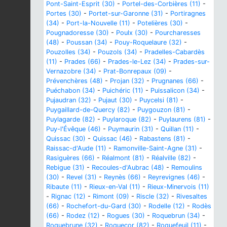
Pont-Saint-Esprit (30)
-
Portel-des-Corbières (11)
-
Portes (30)
-
Portet-sur-Garonne (31)
-
Portiragnes
(34)
-
Port-la-Nouvelle (11)
-
Potelières (30)
-
Pougnadoresse (30)
-
Poulx (30)
-
Pourcharesses
(48)
-
Poussan (34)
-
Pouy-Roquelaure (32)
-
Pouzolles (34)
-
Pouzols (34)
-
Pradelles-Cabardès
(11)
-
Prades (66)
-
Prades-le-Lez (34)
-
Prades-sur-
Vernazobre (34)
-
Prat-Bonrepaux (09)
-
Prévenchères (48)
-
Projan (32)
-
Prugnanes (66)
-
Puéchabon (34)
-
Puichéric (11)
-
Puissalicon (34)
-
Pujaudran (32)
-
Pujaut (30)
-
Puycelsi (81)
-
Puygaillard-de-Quercy (82)
-
Puygouzon (81)
-
Puylagarde (82)
-
Puylaroque (82)
-
Puylaurens (81)
-
Puy-l'Évêque (46)
-
Puymaurin (31)
-
Quillan (11)
-
Quissac (30)
-
Quissac (46)
-
Rabastens (81)
-
Raissac-d'Aude (11)
-
Ramonville-Saint-Agne (31)
-
Rasiguères (66)
-
Réalmont (81)
-
Réalville (82)
-
Rebigue (31)
-
Recoules-d'Aubrac (48)
-
Remoulins
(30)
-
Revel (31)
-
Reynès (66)
-
Reyrevignes (46)
-
Ribaute (11)
-
Rieux-en-Val (11)
-
Rieux-Minervois (11)
-
Rignac (12)
-
Rimont (09)
-
Riscle (32)
-
Rivesaltes
(66)
-
Rochefort-du-Gard (30)
-
Rodelle (12)
-
Rodès
(66)
-
Rodez (12)
-
Rogues (30)
-
Roquebrun (34)
-
Roquebrune (32)
-
Roquecor (82)
-
Roquefeuil (11)
-