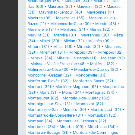
Maubourguet (65)
-
Mauguio (34)
-
Maureillas-las-
Illas (66)
-
Mauroux (32)
-
Mauvezin (32)
-
Mauzac
(31)
-
Mayrinhac-Lentour (46)
-
Mayronnes (11)
-
Mazères (09)
-
Mazerolles (65)
-
Mazerolles-du-
Razès (11)
-
Méjannes-le-Clap (30)
-
Mende (48)
-
Mérenvielle (31)
-
Mérifons (34)
-
Merles (82)
-
Mervilla (31)
-
Merville (31)
-
Meyrannes (30)
-
Mèze
(34)
-
Mialet (30)
-
Miélan (32)
-
Mijanès (09)
-
Milhars (81)
-
Millas (66)
-
Mirande (32)
-
Mirannes
(32)
-
Miremont (31)
-
Mirepoix (09)
-
Mirepoix (32)
-
Mireval (34)
-
Mireval-Lauragais (11)
-
Moissac (82)
-
Moissac-Vallée-Française (48)
-
Molières (82)
-
Molières-sur-Cèze (30)
-
Monclar-de-Quercy (82)
-
Moncorneil-Grazan (32)
-
Mondonville (31)
-
Monferran-Plavès (32)
-
Monferran-Savès (32)
-
Monfort (32)
-
Monléon-Magnoac (65)
-
Monpardiac
(32)
-
Mons (31)
-
Mons (34)
-
Montagnac (34)
-
Montagudet (82)
-
Montaigu-de-Quercy (82)
-
Montaigut-sur-Save (31)
-
Montalzat (82)
-
Montaren-et-Saint-Médiers (30)
-
Montarnaud (34)
-
Montastruc-la-Conseillère (31)
-
Montauban (82)
-
Montaud (34)
-
Montaut-les-Créneaux (32)
-
Montbazin (34)
-
Montbel (09)
-
Montblanc (34)
-
Montbrun-Bocage (31)
-
Montclar-de-Comminges