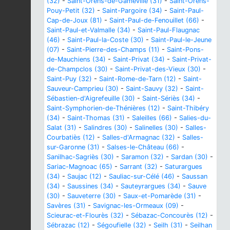
(32)
-
Saint-Orens-de-Gameville (31)
-
Saint-Orens-
Pouy-Petit (32)
-
Saint-Pargoire (34)
-
Saint-Paul-
Cap-de-Joux (81)
-
Saint-Paul-de-Fenouillet (66)
-
Saint-Paul-et-Valmalle (34)
-
Saint-Paul-Flaugnac
(46)
-
Saint-Paul-la-Coste (30)
-
Saint-Paul-le-Jeune
(07)
-
Saint-Pierre-des-Champs (11)
-
Saint-Pons-
de-Mauchiens (34)
-
Saint-Privat (34)
-
Saint-Privat-
de-Champclos (30)
-
Saint-Privat-des-Vieux (30)
-
Saint-Puy (32)
-
Saint-Rome-de-Tarn (12)
-
Saint-
Sauveur-Camprieu (30)
-
Saint-Sauvy (32)
-
Saint-
Sébastien-d'Aigrefeuille (30)
-
Saint-Sériès (34)
-
Saint-Symphorien-de-Thénières (12)
-
Saint-Thibéry
(34)
-
Saint-Thomas (31)
-
Saleilles (66)
-
Salies-du-
Salat (31)
-
Salindres (30)
-
Salinelles (30)
-
Salles-
Courbatiès (12)
-
Salles-d'Armagnac (32)
-
Salles-
sur-Garonne (31)
-
Salses-le-Château (66)
-
Sanilhac-Sagriès (30)
-
Saramon (32)
-
Sardan (30)
-
Sariac-Magnoac (65)
-
Sarrant (32)
-
Saturargues
(34)
-
Saujac (12)
-
Sauliac-sur-Célé (46)
-
Saussan
(34)
-
Saussines (34)
-
Sauteyrargues (34)
-
Sauve
(30)
-
Sauveterre (30)
-
Saux-et-Pomarède (31)
-
Savères (31)
-
Savignac-les-Ormeaux (09)
-
Scieurac-et-Flourès (32)
-
Sébazac-Concourès (12)
-
Sébrazac (12)
-
Ségoufielle (32)
-
Seilh (31)
-
Seilhan