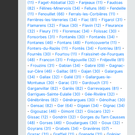
(11)
-
Faget-Abbatial (32)
-
Fanjeaux (11)
-
Faudoas
(82)
-
Félines-Minervois (34)
-
Felluns (66)
-
Fendeille
(11)
-
Fenouillet (66)
-
Ferrals-les-Corbières (11)
-
Ferrières-les-Verreries (34)
-
Fiac (81)
-
Figarol (31)
-
Flamarens (32)
-
Flaux (30)
-
Flavin (12)
-
Fleurance
(32)
-
Fleury (11)
-
Florensac (34)
-
Foissac (30)
-
Fonsorbes (31)
-
Fontanès (30)
-
Fontanès (34)
-
Fontanes (46)
-
Fontans (48)
-
Fontcouverte (11)
-
Fonters-du-Razès (11)
-
Fontès (34)
-
Fontrieu (81)
-
Fournès (30)
-
Fourtou (11)
-
Fraissinet-de-Fourques
(48)
-
Francon (31)
-
Frégouville (32)
-
Fréjeville (81)
-
Frouzins (31)
-
Gabian (34)
-
Gabre (09)
-
Gagnac-
sur-Cère (46)
-
Gaillac (81)
-
Gajan (30)
-
Galargues
(34)
-
Galiax (32)
-
Galié (31)
-
Gallargues-le-
Montueux (30)
-
Garac (31)
-
Gardouch (31)
-
Garganvillar (82)
-
Gariès (82)
-
Garrevaques (81)
-
Garrigues-Sainte-Eulalie (30)
-
Gée-Rivière (32)
-
Génébrières (82)
-
Générargues (30)
-
Génolhac (30)
-
Gensac (82)
-
Ger (64)
-
Gigean (34)
-
Gignac (34)
-
Gigouzac (46)
-
Gimont (32)
-
Giscaro (32)
-
Gissac (12)
-
Gondrin (32)
-
Gorges du Tarn Causses
(48)
-
Gorses (46)
-
Goudargues (30)
-
Goux (32)
-
Goyrans (31)
-
Grabels (34)
-
Gravières (07)
-
Grazac (31)
-
Greffeil (11)
-
Grenade (31)
-
Grépiac