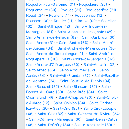
Roquefort-sur-Garonne (31)
-
Roquelaure (32)
-
Roquemaure (30)
-
Roques (31)
-
Roquesérière (31)
-
Rouet (34)
-
Roullens (11)
-
Roussennac (12)
-
Rousson (30)
-
Routier (11)
-
Rouze (09)
-
Sadeillan
(32)
-
Saint-Affrique (12)
-
Saint-Affrique-les-
Montagnes (81)
-
Saint-Alban-sur-Limagnole (48)
-
Saint-Amans-de-Pellagal (82)
-
Saint-Ambroix (30)
-
Saint-André (31)
-
Saint-André (66)
-
Saint-André-
de-Buèges (34)
-
Saint-André-de-Majencoules (30)
-
Saint-André-de-Roquelongue (11)
-
Saint-André-de-
Roquepertuis (30)
-
Saint-André-de-Sangonis (34)
-
Saint-André-d'Olérargues (30)
-
Saint-Antonin (32)
-
Saint-Arnac (66)
-
Saint-Arroumex (82)
-
Saint-
Aunès (34)
-
Saint-Avit-Frandat (32)
-
Saint-Bauzille-
de-Montmel (34)
-
Saint-Bauzille-de-Putois (34)
-
Saint-Beauzeil (82)
-
Saint-Blancard (32)
-
Saint-
Bonnet-du-Gard (30)
-
Saint-Brès (34)
-
Saint-
Chamarand (46)
-
Saint-Chaptes (30)
-
Saint-Chély-
d'Aubrac (12)
-
Saint-Chinian (34)
-
Saint-Christol-
lez-Alès (30)
-
Saint-Cirq (82)
-
Saint-Cirq-Lapopie
(46)
-
Saint-Clar (32)
-
Saint-Clément-de-Rivière (34)
-
Saint-Côme-et-Maruéjols (30)
-
Saint-Denis-Catus
(46)
-
Saint-Drézéry (34)
-
Sainte-Anastasie (30)
-