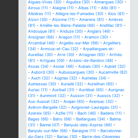
Aigues-Vives (30)
-
Aiguèze (30)
-
Aimargues (30)
-
Airoux (11)
-
Alaigne (11)
-
Albas (11)
-
Albi (81)
-
Albières (11)
-
Allègre-les-Fumades (30)
-
Alos (81)
-
Alzon (30)
-
Alzonne (11)
-
Amarens (81)
-
Ambres
(81)
-
Amélie-les-Bains-Palalda (66)
-
Andillac (81)
-
Andouque (81)
-
Anduze (30)
-
Anglars (46)
-
Ansignan (66)
-
Aragon (11)
-
Aramon (30)
-
Arcambal (46)
-
Argelès-sur-Mer (66)
-
Argelliers
(34)
-
Armous-et-Cau (32)
-
Arpaillargues-et-
Aureillac (30)
-
Arre (30)
-
Artagnan (65)
-
Arthès
(81)
-
Artigues (09)
-
Arzenc-de-Randon (48)
-
Assas (34)
-
Assier (46)
-
Aubais (30)
-
Aubiet (32)
-
Aubord (30)
-
Aubussargues (30)
-
Aucamville (82)
-
Auch (32)
-
Augnax (32)
-
Aumelas (34)
-
Aumessas (30)
-
Auradé (32)
-
Aureilhan (65)
-
Auriac (11)
-
Auribail (31)
-
Auriébat (65)
-
Aurignac
(31)
-
Aurimont (32)
-
Ausson (31)
-
Aussos (32)
-
Aux-Aussat (32)
-
Avajan (65)
-
Avensac (32)
-
Avéron-Bergelle (32)
-
Avignonet-Lauragais (31)
-
Azereix (65)
-
Azille (11)
-
Bach (46)
-
Badens (11)
-
Bages (66)
-
Baho (66)
-
Baillargues (34)
-
Balma
(31)
-
Banne (07)
-
Banyuls-dels-Aspres (66)
-
Banyuls-sur-Mer (66)
-
Baraigne (11)
-
Barcelonne-
du-Gers (32)
-
Barjac (30)
-
Barre-des-Cévennes