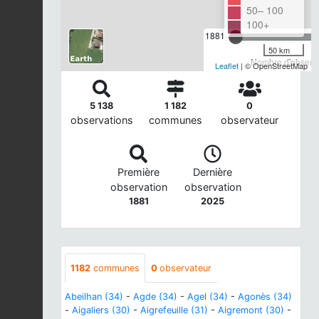
50– 100
100+
1881
50 km
Nombre d'observa
Leaflet
| © OpenStreetMap
5 138
1 182
0
observations
communes
observateur
Première
Dernière
observation
observation
1881
2025
1182
communes
0
observateur
Abeilhan (34)
-
Agde (34)
-
Agel (34)
-
Agonès (34)
-
Aigaliers (30)
-
Aigrefeuille (31)
-
Aigremont (30)
-