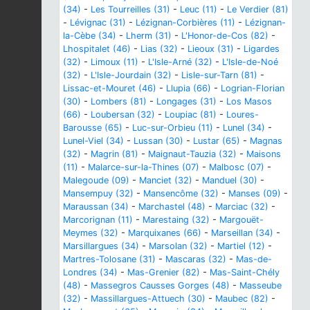
(34)
-
Les Tourreilles (31)
-
Leuc (11)
-
Le Verdier (81)
-
Lévignac (31)
-
Lézignan-Corbières (11)
-
Lézignan-
la-Cèbe (34)
-
Lherm (31)
-
L'Honor-de-Cos (82)
-
Lhospitalet (46)
-
Lias (32)
-
Lieoux (31)
-
Ligardes
(32)
-
Limoux (11)
-
L'Isle-Arné (32)
-
L'Isle-de-Noé
(32)
-
L'Isle-Jourdain (32)
-
Lisle-sur-Tarn (81)
-
Lissac-et-Mouret (46)
-
Llupia (66)
-
Logrian-Florian
(30)
-
Lombers (81)
-
Longages (31)
-
Los Masos
(66)
-
Loubersan (32)
-
Loupiac (81)
-
Loures-
Barousse (65)
-
Luc-sur-Orbieu (11)
-
Lunel (34)
-
Lunel-Viel (34)
-
Lussan (30)
-
Lustar (65)
-
Magnas
(32)
-
Magrin (81)
-
Maignaut-Tauzia (32)
-
Maisons
(11)
-
Malarce-sur-la-Thines (07)
-
Malbosc (07)
-
Malegoude (09)
-
Manciet (32)
-
Manduel (30)
-
Mansempuy (32)
-
Mansencôme (32)
-
Manses (09)
-
Maraussan (34)
-
Marchastel (48)
-
Marciac (32)
-
Marcorignan (11)
-
Marestaing (32)
-
Margouët-
Meymes (32)
-
Marquixanes (66)
-
Marseillan (34)
-
Marsillargues (34)
-
Marsolan (32)
-
Martiel (12)
-
Martres-Tolosane (31)
-
Mascaras (32)
-
Mas-de-
Londres (34)
-
Mas-Grenier (82)
-
Mas-Saint-Chély
(48)
-
Massegros Causses Gorges (48)
-
Masseube
(32)
-
Massillargues-Attuech (30)
-
Maubec (82)
-