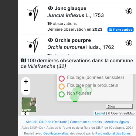
Jonc glauque
Juncus inflexus
L., 1753
19
observations
Dernière observation en
2023
Fiche espèce
Orchis pourpre
Orchis purpurea
Huds., 1762
19
observations
100 dernières observations dans la commune
Cluster
Dernière observation en
2023
Fiche espèce
de
Villefranche (32)
En attente de validation régionale
Cerf-volant (mâle)
Floutage (données sensibles)
Lucanus cervus
(Linnaeus, 1758)
+
Floutage par le producteur
17
observations
−
Non floutées
Dernière observation en
2017
Fiche espèce
Anacamptide pyramidale
5 km
Anacamptis pyramidalis
(L.)
Leaflet
| © OpenStreetMap
Rich., 1817
Accueil
|
SINP de l'Occitanie
|
Conception et crédits
|
Mentions légales
16
observations
Atlas SINP-Oc - Atlas de la faune et de la flore du SINP de l'Occitanie, 2021
Dernière observation en
2023
Fiche espèce
Réalisé avec
GeoNature-atlas
, développé par le
Parc national des Écrins