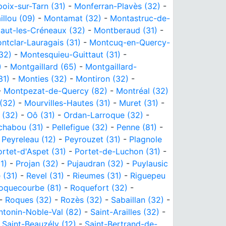
poix-sur-Tarn (31)
-
Monferran-Plavès (32)
-
illou (09)
-
Montamat (32)
-
Montastruc-de-
aut-les-Créneaux (32)
-
Montberaud (31)
-
ntclar-Lauragais (31)
-
Montcuq-en-Quercy-
32)
-
Montesquieu-Guittaut (31)
-
)
-
Montgaillard (65)
-
Montgaillard-
31)
-
Monties (32)
-
Montiron (32)
-
-
Montpezat-de-Quercy (82)
-
Montréal (32)
(32)
-
Mourvilles-Hautes (31)
-
Muret (31)
-
 (32)
-
Oô (31)
-
Ordan-Larroque (32)
-
chabou (31)
-
Pellefigue (32)
-
Penne (81)
-
-
Peyreleau (12)
-
Peyrouzet (31)
-
Plagnole
ortet-d'Aspet (31)
-
Portet-de-Luchon (31)
-
1)
-
Projan (32)
-
Pujaudran (32)
-
Puylausic
 (31)
-
Revel (31)
-
Rieumes (31)
-
Riguepeu
oquecourbe (81)
-
Roquefort (32)
-
-
Roques (32)
-
Rozès (32)
-
Sabaillan (32)
-
ntonin-Noble-Val (82)
-
Saint-Arailles (32)
-
-
Saint-Beauzély (12)
-
Saint-Bertrand-de-