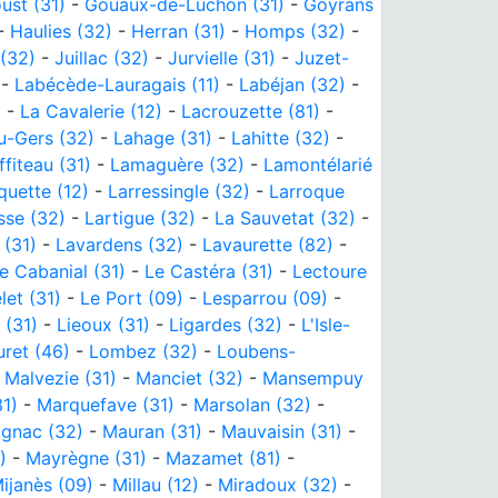
ust (31)
-
Gouaux-de-Luchon (31)
-
Goyrans
-
Haulies (32)
-
Herran (31)
-
Homps (32)
-
 (32)
-
Juillac (32)
-
Jurvielle (31)
-
Juzet-
-
Labécède-Lauragais (11)
-
Labéjan (32)
-
)
-
La Cavalerie (12)
-
Lacrouzette (81)
-
u-Gers (32)
-
Lahage (31)
-
Lahitte (32)
-
ffiteau (31)
-
Lamaguère (32)
-
Lamontélarié
quette (12)
-
Larressingle (32)
-
Larroque
sse (32)
-
Lartigue (32)
-
La Sauvetat (32)
-
 (31)
-
Lavardens (32)
-
Lavaurette (82)
-
e Cabanial (31)
-
Le Castéra (31)
-
Lectoure
let (31)
-
Le Port (09)
-
Lesparrou (09)
-
 (31)
-
Lieoux (31)
-
Ligardes (32)
-
L'Isle-
ret (46)
-
Lombez (32)
-
Loubens-
-
Malvezie (31)
-
Manciet (32)
-
Mansempuy
31)
-
Marquefave (31)
-
Marsolan (32)
-
gnac (32)
-
Mauran (31)
-
Mauvaisin (31)
-
)
-
Mayrègne (31)
-
Mazamet (81)
-
ijanès (09)
-
Millau (12)
-
Miradoux (32)
-