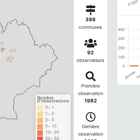
398
communes
92
observateurs
Première
observation
Nombre
d'observations
1982
0– 1
1– 2
2– 5
5– 10
Dernière
10– 20
observation
20– 50