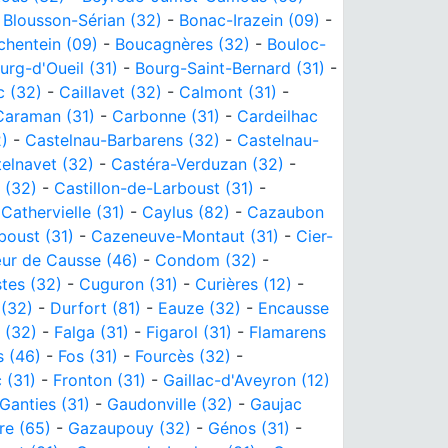
-
Blousson-Sérian (32)
-
Bonac-Irazein (09)
-
hentein (09)
-
Boucagnères (32)
-
Bouloc-
urg-d'Oueil (31)
-
Bourg-Saint-Bernard (31)
-
 (32)
-
Caillavet (32)
-
Calmont (31)
-
Caraman (31)
-
Carbonne (31)
-
Cardeilhac
)
-
Castelnau-Barbarens (32)
-
Castelnau-
elnavet (32)
-
Castéra-Verduzan (32)
-
 (32)
-
Castillon-de-Larboust (31)
-
-
Cathervielle (31)
-
Caylus (82)
-
Cazaubon
oust (31)
-
Cazeneuve-Montaut (31)
-
Cier-
r de Causse (46)
-
Condom (32)
-
tes (32)
-
Cuguron (31)
-
Curières (12)
-
(32)
-
Durfort (81)
-
Eauze (32)
-
Encausse
 (32)
-
Falga (31)
-
Figarol (31)
-
Flamarens
s (46)
-
Fos (31)
-
Fourcès (32)
-
 (31)
-
Fronton (31)
-
Gaillac-d'Aveyron (12)
Ganties (31)
-
Gaudonville (32)
-
Gaujac
re (65)
-
Gazaupouy (32)
-
Génos (31)
-