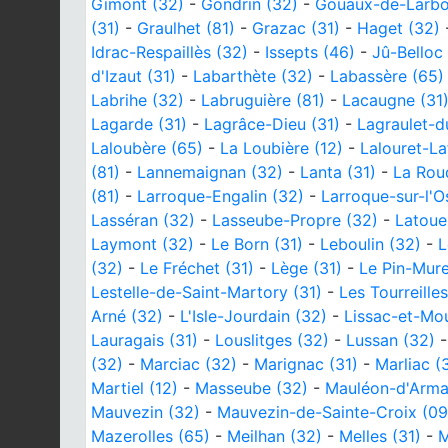
Gimont (32)
-
Gondrin (32)
-
Gouaux-de-Larbo
(31)
-
Graulhet (81)
-
Grazac (31)
-
Haget (32)
Idrac-Respaillès (32)
-
Issepts (46)
-
Jû-Belloc
d'Izaut (31)
-
Labarthète (32)
-
Labassère (65)
Labrihe (32)
-
Labruguière (81)
-
Lacaugne (31
Lagarde (31)
-
Lagrâce-Dieu (31)
-
Lagraulet-d
Laloubère (65)
-
La Loubière (12)
-
Lalouret-La
(81)
-
Lannemaignan (32)
-
Lanta (31)
-
La Rou
(81)
-
Larroque-Engalin (32)
-
Larroque-sur-l'O
Lasséran (32)
-
Lasseube-Propre (32)
-
Latoue
Laymont (32)
-
Le Born (31)
-
Leboulin (32)
-
L
(32)
-
Le Fréchet (31)
-
Lège (31)
-
Le Pin-Mure
Lestelle-de-Saint-Martory (31)
-
Les Tourreilles
Arné (32)
-
L'Isle-Jourdain (32)
-
Lissac-et-Mou
Lauragais (31)
-
Louslitges (32)
-
Lussan (32)
(32)
-
Marciac (32)
-
Marignac (31)
-
Marliac (
Martiel (12)
-
Masseube (32)
-
Mauléon-d'Arma
Mauvezin (32)
-
Mauvezin-de-Sainte-Croix (09
Mazerolles (65)
-
Meilhan (32)
-
Melles (31)
-
M