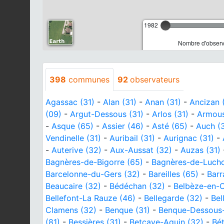
1982
Nombre d'observa
398
communes
92
observateurs
Agassac (31)
-
Alan (31)
-
Anan (31)
-
Ancizan 
(09)
-
Argut-Dessous (31)
-
Arlos (31)
-
Armous
-
Asque (65)
-
Assier (46)
-
Asté (65)
-
Auch (
Vendinelle (31)
-
Auribail (31)
-
Aurignac (31)
-
-
Auterive (32)
-
Aux-Aussat (32)
-
Auzas (31)
Bagnères-de-Bigorre (65)
-
Bagnères-de-Lucho
Barcelonne-du-Gers (32)
-
Bareilles (65)
-
Barr
Beaucaire (32)
-
Bédéchan (32)
-
Belbèze-en-
Bellefont-La Rauze (46)
-
Bellegarde (32)
-
Bel
Clamens (32)
-
Benque (31)
-
Benque-Dessous-
(81)
-
Bessières (31)
-
Betcave-Aguin (32)
-
Bé