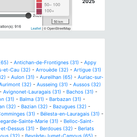
2025
50– 100
100+
2026
50 km
tion(s): 916
Leaflet
| © OpenStreetMap
(65)
-
Antichan-de-Frontignes (31)
-
Appy
-et-Cau (32)
-
Arrouède (32)
-
Artigue (31)
32)
-
Aulon (31)
-
Aureilhan (65)
-
Auriac-sur-
Aurimont (32)
-
Ausseing (31)
-
Aussos (32)
-
Avignonet-Lauragais (31)
-
Bachos (31)
-
n (31)
-
Balma (31)
-
Barbazan (31)
-
an (32)
-
Bazian (32)
-
Bazugues (32)
-
Comminges (31)
-
Bélesta-en-Lauragais (31)
-
legarde-Sainte-Marie (31)
-
Belloc-Saint-
et-Dessus (31)
-
Berdoues (32)
-
Berlats
tous (32)
-
Beyrède-Jumet-Camous (65)
-