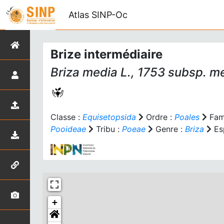
Atlas SINP-Oc
Brize intermédiaire
Briza media
L., 1753 subsp.
me
Classe :
Equisetopsida
Ordre :
Poales
Fami
Pooideae
Tribu :
Poeae
Genre :
Briza
Es
+