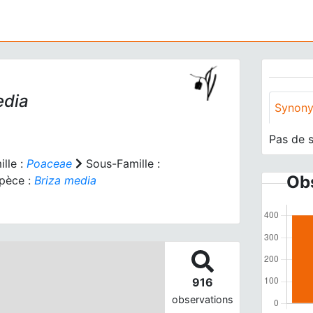
dia
Synon
Pas de 
lle :
Poaceae
Sous-Famille :
Obs
pèce :
Briza media
916
observations