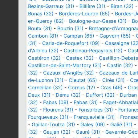
Bezins-Garraux (31)
-
Billière (31)
-
Biran (32)
Bonas (32)
-
Bordères-Louron (65)
-
Bordes-Uc
en-Quercy (82)
-
Boulogne-sur-Gesse (31)
-
Bo
Boutx (31)
-
Bouzin (31)
-
Bretagne-d'Armagnac
Cambon (81)
-
Campan (65)
-
Capvern (65)
-
(31)
-
Carla-de-Roquefort (09)
-
Cassaigne (32
d'Arbieu (32)
-
Castelnau-Pégayrols (12)
-
Cast
Castéron (32)
-
Castex (32)
-
Castillon-Debats
Castillon-de-Saint-Martory (31)
-
Castin (32)
(32)
-
Cazaux-d'Anglès (32)
-
Cazeaux-de-Larb
de-Luchon (31)
-
Cieutat (65)
-
Cirès (31)
-
Cœu
Corneillan (32)
-
Cornus (12)
-
Cras (46)
-
Cras
Daux (31)
-
Dému (32)
-
Duffort (32)
-
Durban 
(32)
-
Fabas (09)
-
Fabas (31)
-
Faget-Abbatial
(32)
-
Flourens (31)
-
Fonsorbes (31)
-
Fontane
Fourquevaux (31)
-
Franquevielle (31)
-
Fronsac
-
Gaillac-Toulza (31)
-
Galey (09)
-
Galié (31)
-
(32)
-
Gaujan (32)
-
Gauré (31)
-
Gavarnie-Gèd