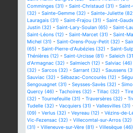
Comminges (31)
-
Saint-Christaud (31)
-
Saint-
(32)
-
Sainte-Gemme (32)
-
Sainte-Juliette (82
Lauragais (31)
-
Saint-Frajou (31)
-
Saint-Gaude
Justin (32)
-
Saint-Lary-Soulan (65)
-
Saint-Lau
Saint-Léons (12)
-
Saint-Marcet (31)
-
Saint-Ma
Michel (31)
-
Saint-Orens-Pouy-Petit (32)
-
Sai
(65)
-
Saint-Pierre-d'Aubézies (32)
-
Saint-Sulp
Thénières (12)
-
Saint-Urcisse (81)
-
Saleich (31
d'Armagnac (32)
-
Salmiech (12)
-
Salviac (46)
(32)
-
Sarcos (32)
-
Sarrant (32)
-
Saussens (3
Sauviac (32)
-
Sébazac-Concourès (12)
-
Ségu
Sengouagnet (31)
-
Seysses-Savès (32)
-
Simo
Quercy (46)
-
Tachoires (32)
-
Tillac (32)
-
Tir
(32)
-
Tournefeuille (31)
-
Traversères (32)
-
Tr
Tudelle (32)
-
Vacquiers (31)
-
Vallesvilles (31)
(09)
-
Verlus (32)
-
Veyreau (12)
-
Vézins-de-L
Vic-Fezensac (32)
-
Villecomtal-sur-Arros (32)
(31)
-
Villeneuve-sur-Vère (81)
-
Villesèque (46)