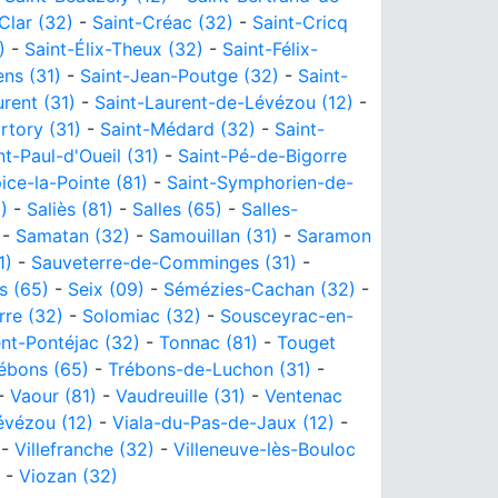
Clar (32)
-
Saint-Créac (32)
-
Saint-Cricq
)
-
Saint-Élix-Theux (32)
-
Saint-Félix-
ns (31)
-
Saint-Jean-Poutge (32)
-
Saint-
rent (31)
-
Saint-Laurent-de-Lévézou (12)
-
rtory (31)
-
Saint-Médard (32)
-
Saint-
nt-Paul-d'Oueil (31)
-
Saint-Pé-de-Bigorre
ice-la-Pointe (81)
-
Saint-Symphorien-de-
)
-
Saliès (81)
-
Salles (65)
-
Salles-
-
Samatan (32)
-
Samouillan (31)
-
Saramon
1)
-
Sauveterre-de-Comminges (31)
-
s (65)
-
Seix (09)
-
Sémézies-Cachan (32)
-
rre (32)
-
Solomiac (32)
-
Sousceyrac-en-
ent-Pontéjac (32)
-
Tonnac (81)
-
Touget
ébons (65)
-
Trébons-de-Luchon (31)
-
-
Vaour (81)
-
Vaudreuille (31)
-
Ventenac
évézou (12)
-
Viala-du-Pas-de-Jaux (12)
-
-
Villefranche (32)
-
Villeneuve-lès-Bouloc
-
Viozan (32)