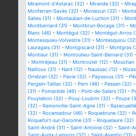
Miramont-d'Astarac (32)
-
Mirande (32)
-
Mire
Monferran-Savès (32)
-
Monlezun (32)
-
Monta
Salies (31)
-
Montauban-de-Luchon (31)
-
Mont
Montbernard (31)
-
Montbrun-Bocage (31)
-
Mo
Blanc (46)
-
Montégut (32)
-
Montégut-Arros (
Montesquieu-Volvestre (31)
-
Montesquiou (32
Lauragais (31)
-
Montgiscard (31)
-
Montgras (
Montlaur (31)
-
Montoulieu-Saint-Bernard (31)
-
Montréjeau (31)
-
Montrozier (12)
-
Mouchan 
Nailloux (31)
-
Nant (12)
-
Naussac (12)
-
Nizas
Ornézan (32)
-
Pavie (32)
-
Payssous (31)
-
Pé
Pergain-Taillac (32)
-
Pern (46)
-
Pessan (32)
(31)
-
Pomarède (46)
-
Pont-de-Salars (12)
-
P
Pouylebon (32)
-
Pouy-Loubrin (32)
-
Pouze (3
(32)
-
Ramonville-Saint-Agne (31)
-
Razecueillé
(32)
-
Rocamadour (46)
-
Roquebrune (32)
-
R
Roquefort-sur-Garonne (31)
-
Roquelaure (32)
Saint-André (31)
-
Saint-Antoine (32)
-
Saint-A
Saint-Aunix-Lengros (32)
-
Saint-Aventin (31)