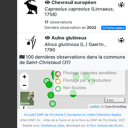
Chevreuil européen
Capreolus capreolus
(Linnaeus,
1758)
17
observations
Dernière observation en
2022
Fiche espèce
Aulne glutineux
Alnus glutinosa
(L.) Gaertn.,
1790
100 dernières observations dans la commune
Cluster
17
observations
de
Saint-Christaud (31)
Dernière observation en
2025
Fiche espèce
En attente de validation régionale
Floutage (données sensibles)
Lycope d'Europe
+
Lycopus europaeus
L., 1753
Floutage par le producteur
−
Non floutées
17
observations
Dernière observation en
2025
Fiche espèce
2 km
Robinier faux-acacia
Leaflet
| © OpenStreetMap
Robinia pseudoacacia
L., 1753
Accueil
|
SINP de l'Occitanie
|
Conception et crédits
|
Mentions légales
17
observations
Atlas SINP-Oc - Atlas de la faune et de la flore du SINP de l'Occitanie, 2021
Dernière observation en
2023
Fiche espèce
Réalisé avec
GeoNature-atlas
, développé par le
Parc national des Écrins