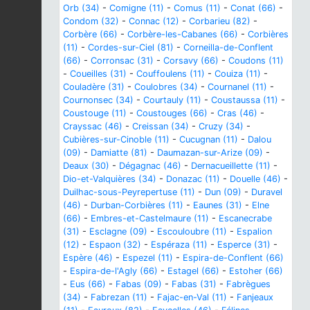
Orb (34)
-
Comigne (11)
-
Comus (11)
-
Conat (66)
-
Condom (32)
-
Connac (12)
-
Corbarieu (82)
-
Corbère (66)
-
Corbère-les-Cabanes (66)
-
Corbières
(11)
-
Cordes-sur-Ciel (81)
-
Corneilla-de-Conflent
(66)
-
Corronsac (31)
-
Corsavy (66)
-
Coudons (11)
-
Coueilles (31)
-
Couffoulens (11)
-
Couiza (11)
-
Couladère (31)
-
Coulobres (34)
-
Cournanel (11)
-
Cournonsec (34)
-
Courtauly (11)
-
Coustaussa (11)
-
Coustouge (11)
-
Coustouges (66)
-
Cras (46)
-
Crayssac (46)
-
Creissan (34)
-
Cruzy (34)
-
Cubières-sur-Cinoble (11)
-
Cucugnan (11)
-
Dalou
(09)
-
Damiatte (81)
-
Daumazan-sur-Arize (09)
-
Deaux (30)
-
Dégagnac (46)
-
Dernacueillette (11)
-
Dio-et-Valquières (34)
-
Donazac (11)
-
Douelle (46)
-
Duilhac-sous-Peyrepertuse (11)
-
Dun (09)
-
Duravel
(46)
-
Durban-Corbières (11)
-
Eaunes (31)
-
Elne
(66)
-
Embres-et-Castelmaure (11)
-
Escanecrabe
(31)
-
Esclagne (09)
-
Escouloubre (11)
-
Espalion
(12)
-
Espaon (32)
-
Espéraza (11)
-
Esperce (31)
-
Espère (46)
-
Espezel (11)
-
Espira-de-Conflent (66)
-
Espira-de-l'Agly (66)
-
Estagel (66)
-
Estoher (66)
-
Eus (66)
-
Fabas (09)
-
Fabas (31)
-
Fabrègues
(34)
-
Fabrezan (11)
-
Fajac-en-Val (11)
-
Fanjeaux