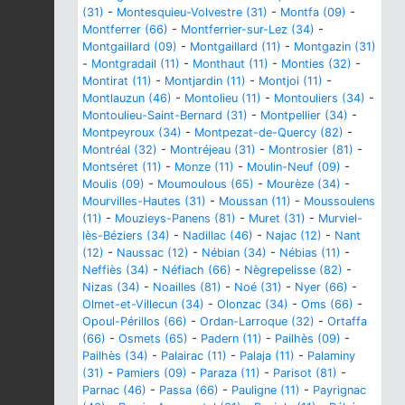
(31)
-
Montesquieu-Volvestre (31)
-
Montfa (09)
-
Montferrer (66)
-
Montferrier-sur-Lez (34)
-
Montgaillard (09)
-
Montgaillard (11)
-
Montgazin (31)
-
Montgradail (11)
-
Monthaut (11)
-
Monties (32)
-
Montirat (11)
-
Montjardin (11)
-
Montjoi (11)
-
Montlauzun (46)
-
Montolieu (11)
-
Montouliers (34)
-
Montoulieu-Saint-Bernard (31)
-
Montpellier (34)
-
Montpeyroux (34)
-
Montpezat-de-Quercy (82)
-
Montréal (32)
-
Montréjeau (31)
-
Montrosier (81)
-
Montséret (11)
-
Monze (11)
-
Moulin-Neuf (09)
-
Moulis (09)
-
Moumoulous (65)
-
Mourèze (34)
-
Mourvilles-Hautes (31)
-
Moussan (11)
-
Moussoulens
(11)
-
Mouzieys-Panens (81)
-
Muret (31)
-
Murviel-
lès-Béziers (34)
-
Nadillac (46)
-
Najac (12)
-
Nant
(12)
-
Naussac (12)
-
Nébian (34)
-
Nébias (11)
-
Neffiès (34)
-
Néfiach (66)
-
Nègrepelisse (82)
-
Nizas (34)
-
Noailles (81)
-
Noé (31)
-
Nyer (66)
-
Olmet-et-Villecun (34)
-
Olonzac (34)
-
Oms (66)
-
Opoul-Périllos (66)
-
Ordan-Larroque (32)
-
Ortaffa
(66)
-
Osmets (65)
-
Padern (11)
-
Pailhès (09)
-
Pailhès (34)
-
Palairac (11)
-
Palaja (11)
-
Palaminy
(31)
-
Pamiers (09)
-
Paraza (11)
-
Parisot (81)
-
Parnac (46)
-
Passa (66)
-
Pauligne (11)
-
Payrignac