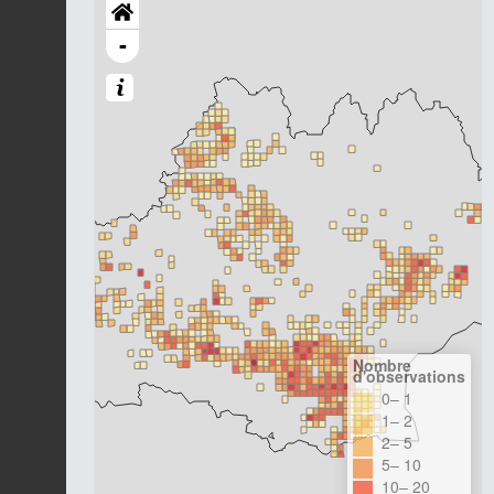
-
Nombre
d'observations
0– 1
1– 2
2– 5
5– 10
10– 20