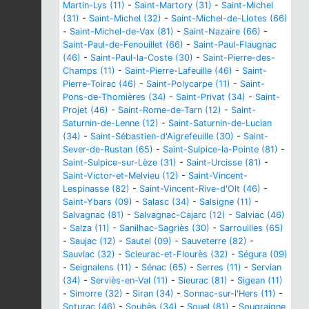
Martin-Lys (11)
-
Saint-Martory (31)
-
Saint-Michel
(31)
-
Saint-Michel (32)
-
Saint-Michel-de-Llotes (66)
-
Saint-Michel-de-Vax (81)
-
Saint-Nazaire (66)
-
Saint-Paul-de-Fenouillet (66)
-
Saint-Paul-Flaugnac
(46)
-
Saint-Paul-la-Coste (30)
-
Saint-Pierre-des-
Champs (11)
-
Saint-Pierre-Lafeuille (46)
-
Saint-
Pierre-Toirac (46)
-
Saint-Polycarpe (11)
-
Saint-
Pons-de-Thomières (34)
-
Saint-Privat (34)
-
Saint-
Projet (46)
-
Saint-Rome-de-Tarn (12)
-
Saint-
Saturnin-de-Lenne (12)
-
Saint-Saturnin-de-Lucian
(34)
-
Saint-Sébastien-d'Aigrefeuille (30)
-
Saint-
Sever-de-Rustan (65)
-
Saint-Sulpice-la-Pointe (81)
-
Saint-Sulpice-sur-Lèze (31)
-
Saint-Urcisse (81)
-
Saint-Victor-et-Melvieu (12)
-
Saint-Vincent-
Lespinasse (82)
-
Saint-Vincent-Rive-d'Olt (46)
-
Saint-Ybars (09)
-
Salasc (34)
-
Salsigne (11)
-
Salvagnac (81)
-
Salvagnac-Cajarc (12)
-
Salviac (46)
-
Salza (11)
-
Sanilhac-Sagriès (30)
-
Sarrouilles (65)
-
Saujac (12)
-
Sautel (09)
-
Sauveterre (82)
-
Sauviac (32)
-
Scieurac-et-Flourès (32)
-
Ségura (09)
-
Seignalens (11)
-
Sénac (65)
-
Serres (11)
-
Servian
(34)
-
Serviès-en-Val (11)
-
Sieurac (81)
-
Sigean (11)
-
Simorre (32)
-
Siran (34)
-
Sonnac-sur-l'Hers (11)
-
Soturac (46)
-
Soubès (34)
-
Souel (81)
-
Sougraigne