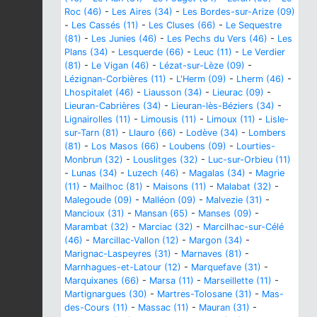
Roc (46)
-
Les Aires (34)
-
Les Bordes-sur-Arize (09)
-
Les Cassés (11)
-
Les Cluses (66)
-
Le Sequestre
(81)
-
Les Junies (46)
-
Les Pechs du Vers (46)
-
Les
Plans (34)
-
Lesquerde (66)
-
Leuc (11)
-
Le Verdier
(81)
-
Le Vigan (46)
-
Lézat-sur-Lèze (09)
-
Lézignan-Corbières (11)
-
L'Herm (09)
-
Lherm (46)
-
Lhospitalet (46)
-
Liausson (34)
-
Lieurac (09)
-
Lieuran-Cabrières (34)
-
Lieuran-lès-Béziers (34)
-
Lignairolles (11)
-
Limousis (11)
-
Limoux (11)
-
Lisle-
sur-Tarn (81)
-
Llauro (66)
-
Lodève (34)
-
Lombers
(81)
-
Los Masos (66)
-
Loubens (09)
-
Lourties-
Monbrun (32)
-
Louslitges (32)
-
Luc-sur-Orbieu (11)
-
Lunas (34)
-
Luzech (46)
-
Magalas (34)
-
Magrie
(11)
-
Mailhoc (81)
-
Maisons (11)
-
Malabat (32)
-
Malegoude (09)
-
Malléon (09)
-
Malvezie (31)
-
Mancioux (31)
-
Mansan (65)
-
Manses (09)
-
Marambat (32)
-
Marciac (32)
-
Marcilhac-sur-Célé
(46)
-
Marcillac-Vallon (12)
-
Margon (34)
-
Marignac-Laspeyres (31)
-
Marnaves (81)
-
Marnhagues-et-Latour (12)
-
Marquefave (31)
-
Marquixanes (66)
-
Marsa (11)
-
Marseillette (11)
-
Martignargues (30)
-
Martres-Tolosane (31)
-
Mas-
des-Cours (11)
-
Massac (11)
-
Mauran (31)
-