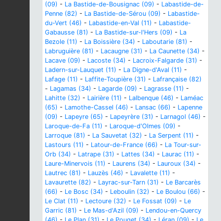
(09)
-
La Bastide-de-Bousignac (09)
-
Labastide-de-
Penne (82)
-
La Bastide-de-Sérou (09)
-
Labastide-
du-Vert (46)
-
Labastide-en-Val (11)
-
Labastide-
Gabausse (81)
-
La Bastide-sur-l'Hers (09)
-
La
Bezole (11)
-
La Boissière (34)
-
Laboutarie (81)
-
Labruguière (81)
-
Lacaugne (31)
-
La Caunette (34)
-
Lacave (09)
-
Lacoste (34)
-
Lacroix-Falgarde (31)
-
Ladern-sur-Lauquet (11)
-
La Digne-d'Aval (11)
-
Lafage (11)
-
Laffite-Toupière (31)
-
Lafrançaise (82)
-
Lagamas (34)
-
Lagarde (09)
-
Lagrasse (11)
-
Lahitte (32)
-
Lairière (11)
-
Lalbenque (46)
-
Laméac
(65)
-
Lamothe-Cassel (46)
-
Lansac (66)
-
Lapenne
(09)
-
Lapeyre (65)
-
Lapeyrère (31)
-
Larnagol (46)
-
Laroque-de-Fa (11)
-
Laroque-d'Olmes (09)
-
Larroque (81)
-
La Sauvetat (32)
-
La Serpent (11)
-
Lastours (11)
-
Latour-de-France (66)
-
La Tour-sur-
Orb (34)
-
Latrape (31)
-
Lattes (34)
-
Laurac (11)
-
Laure-Minervois (11)
-
Laurens (34)
-
Lauroux (34)
-
Lautrec (81)
-
Lauzès (46)
-
Lavalette (11)
-
Lavaurette (82)
-
Layrac-sur-Tarn (31)
-
Le Barcarès
(66)
-
Le Bosc (34)
-
Leboulin (32)
-
Le Boulou (66)
-
Le Clat (11)
-
Lectoure (32)
-
Le Fossat (09)
-
Le
Garric (81)
-
Le Mas-d'Azil (09)
-
Lendou-en-Quercy
(46)
-
Le Plan (31)
-
Le Pouget (34)
-
Léran (09)
-
Le