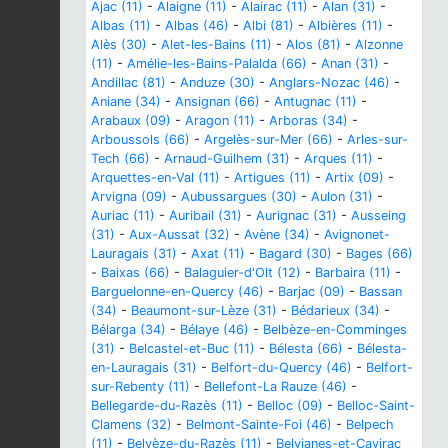
Ajac (11)
-
Alaigne (11)
-
Alairac (11)
-
Alan (31)
-
Albas (11)
-
Albas (46)
-
Albi (81)
-
Albières (11)
-
Alès (30)
-
Alet-les-Bains (11)
-
Alos (81)
-
Alzonne
(11)
-
Amélie-les-Bains-Palalda (66)
-
Anan (31)
-
Andillac (81)
-
Anduze (30)
-
Anglars-Nozac (46)
-
Aniane (34)
-
Ansignan (66)
-
Antugnac (11)
-
Arabaux (09)
-
Aragon (11)
-
Arboras (34)
-
Arboussols (66)
-
Argelès-sur-Mer (66)
-
Arles-sur-
Tech (66)
-
Arnaud-Guilhem (31)
-
Arques (11)
-
Arquettes-en-Val (11)
-
Artigues (11)
-
Artix (09)
-
Arvigna (09)
-
Aubussargues (30)
-
Aulon (31)
-
Auriac (11)
-
Auribail (31)
-
Aurignac (31)
-
Ausseing
(31)
-
Aux-Aussat (32)
-
Avène (34)
-
Avignonet-
Lauragais (31)
-
Axat (11)
-
Bagard (30)
-
Bages (66)
-
Baixas (66)
-
Balaguier-d'Olt (12)
-
Barbaira (11)
-
Barguelonne-en-Quercy (46)
-
Barjac (09)
-
Bassan
(34)
-
Beaumont-sur-Lèze (31)
-
Bédarieux (34)
-
Bélarga (34)
-
Bélaye (46)
-
Belbèze-en-Comminges
(31)
-
Belcastel-et-Buc (11)
-
Bélesta (66)
-
Bélesta-
en-Lauragais (31)
-
Belfort-du-Quercy (46)
-
Belfort-
sur-Rebenty (11)
-
Bellefont-La Rauze (46)
-
Bellegarde-du-Razès (11)
-
Belloc (09)
-
Belloc-Saint-
Clamens (32)
-
Belmont-Sainte-Foi (46)
-
Belpech
(11)
-
Belvèze-du-Razès (11)
-
Belvianes-et-Cavirac