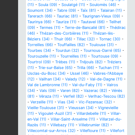
(11)
-
Soula (09)
-
Soulatgé (11)
-
Soulomès (46)
-
Soumont (34)
-
Tabre (09)
-
Taïx (81)
-
Talairan (11)
-
Tarerach (66)
-
Tauriac (81)
-
Taurignan-Vieux (09)
-
Taurinya (66)
-
Taurize (11)
-
Tautavel (66)
-
Teilhet
(09)
-
Termes (11)
-
Terre-de-Bancalié (81)
-
Thédirac
(46)
-
Thézan-des-Corbières (11)
-
Thézan-lès-
Béziers (34)
-
Thuir (66)
-
Tillac (32)
-
Tornac (30)
-
Torreilles (66)
-
Touffailles (82)
-
Toulouse (31)
-
Tourbes (34)
-
Tourdun (32)
-
Tournous-Darré (65)
-
Tourouzelle (11)
-
Tourreilles (11)
-
Tourtouse (09)
-
Tourtrol (09)
-
Trèbes (11)
-
Tréjouls (82)
-
Tréziers
(11)
-
Trie-sur-Baïse (65)
-
Trilla (66)
-
Tuchan (11)
-
Usclas-du-Bosc (34)
-
Ussel (46)
-
Vabres-l'Abbaye
(12)
-
Vailhan (34)
-
Valady (12)
-
Val-de-Dagne (11)
-
Val de Lambronne (11)
-
Val-du-Faby (11)
-
Valros
(34)
-
Vals (09)
-
Varen (82)
-
Vazerac (82)
-
Vénès
(81)
-
Véraza (11)
-
Verfeil (82)
-
Verlhac-Tescou (82)
-
Verzeille (11)
-
Vias (34)
-
Vic-Fezensac (32)
-
Vieille-Toulouse (31)
-
Vieussan (34)
-
Vignevieille
(11)
-
Vigoulet-Auzil (31)
-
Villardebelle (11)
-
Villar-
en-Val (11)
-
Villar-Saint-Anselme (11)
-
Villarzel-du-
Razès (11)
-
Villebazy (11)
-
Villebrumier (82)
-
Villecomtal-sur-Arros (32)
-
Villefloure (11)
-
Villefort