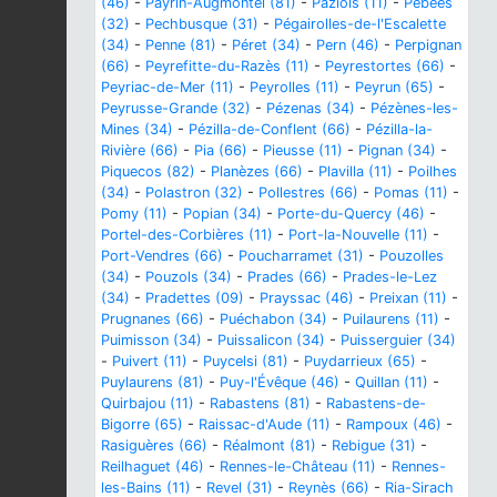
(46)
-
Payrin-Augmontel (81)
-
Paziols (11)
-
Pébées
(32)
-
Pechbusque (31)
-
Pégairolles-de-l'Escalette
(34)
-
Penne (81)
-
Péret (34)
-
Pern (46)
-
Perpignan
(66)
-
Peyrefitte-du-Razès (11)
-
Peyrestortes (66)
-
Peyriac-de-Mer (11)
-
Peyrolles (11)
-
Peyrun (65)
-
Peyrusse-Grande (32)
-
Pézenas (34)
-
Pézènes-les-
Mines (34)
-
Pézilla-de-Conflent (66)
-
Pézilla-la-
Rivière (66)
-
Pia (66)
-
Pieusse (11)
-
Pignan (34)
-
Piquecos (82)
-
Planèzes (66)
-
Plavilla (11)
-
Poilhes
(34)
-
Polastron (32)
-
Pollestres (66)
-
Pomas (11)
-
Pomy (11)
-
Popian (34)
-
Porte-du-Quercy (46)
-
Portel-des-Corbières (11)
-
Port-la-Nouvelle (11)
-
Port-Vendres (66)
-
Poucharramet (31)
-
Pouzolles
(34)
-
Pouzols (34)
-
Prades (66)
-
Prades-le-Lez
(34)
-
Pradettes (09)
-
Prayssac (46)
-
Preixan (11)
-
Prugnanes (66)
-
Puéchabon (34)
-
Puilaurens (11)
-
Puimisson (34)
-
Puissalicon (34)
-
Puisserguier (34)
-
Puivert (11)
-
Puycelsi (81)
-
Puydarrieux (65)
-
Puylaurens (81)
-
Puy-l'Évêque (46)
-
Quillan (11)
-
Quirbajou (11)
-
Rabastens (81)
-
Rabastens-de-
Bigorre (65)
-
Raissac-d'Aude (11)
-
Rampoux (46)
-
Rasiguères (66)
-
Réalmont (81)
-
Rebigue (31)
-
Reilhaguet (46)
-
Rennes-le-Château (11)
-
Rennes-
les-Bains (11)
-
Revel (31)
-
Reynès (66)
-
Ria-Sirach