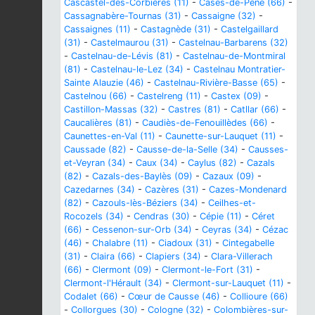
Cascastel-des-Corbières (11)
-
Cases-de-Pène (66)
-
Cassagnabère-Tournas (31)
-
Cassaigne (32)
-
Cassaignes (11)
-
Castagnède (31)
-
Castelgaillard
(31)
-
Castelmaurou (31)
-
Castelnau-Barbarens (32)
-
Castelnau-de-Lévis (81)
-
Castelnau-de-Montmiral
(81)
-
Castelnau-le-Lez (34)
-
Castelnau Montratier-
Sainte Alauzie (46)
-
Castelnau-Rivière-Basse (65)
-
Castelnou (66)
-
Castelreng (11)
-
Castex (09)
-
Castillon-Massas (32)
-
Castres (81)
-
Catllar (66)
-
Caucalières (81)
-
Caudiès-de-Fenouillèdes (66)
-
Caunettes-en-Val (11)
-
Caunette-sur-Lauquet (11)
-
Caussade (82)
-
Causse-de-la-Selle (34)
-
Causses-
et-Veyran (34)
-
Caux (34)
-
Caylus (82)
-
Cazals
(82)
-
Cazals-des-Baylès (09)
-
Cazaux (09)
-
Cazedarnes (34)
-
Cazères (31)
-
Cazes-Mondenard
(82)
-
Cazouls-lès-Béziers (34)
-
Ceilhes-et-
Rocozels (34)
-
Cendras (30)
-
Cépie (11)
-
Céret
(66)
-
Cessenon-sur-Orb (34)
-
Ceyras (34)
-
Cézac
(46)
-
Chalabre (11)
-
Ciadoux (31)
-
Cintegabelle
(31)
-
Claira (66)
-
Clapiers (34)
-
Clara-Villerach
(66)
-
Clermont (09)
-
Clermont-le-Fort (31)
-
Clermont-l'Hérault (34)
-
Clermont-sur-Lauquet (11)
-
Codalet (66)
-
Cœur de Causse (46)
-
Collioure (66)
-
Collorgues (30)
-
Cologne (32)
-
Colombières-sur-