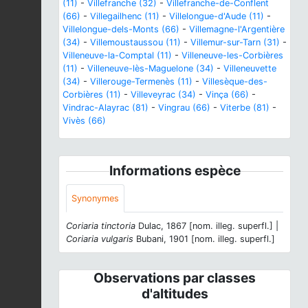
(11)
-
Villefranche (32)
-
Villefranche-de-Conflent
(66)
-
Villegailhenc (11)
-
Villelongue-d'Aude (11)
-
Villelongue-dels-Monts (66)
-
Villemagne-l'Argentière
(34)
-
Villemoustaussou (11)
-
Villemur-sur-Tarn (31)
-
Villeneuve-la-Comptal (11)
-
Villeneuve-les-Corbières
(11)
-
Villeneuve-lès-Maguelone (34)
-
Villeneuvette
(34)
-
Villerouge-Termenès (11)
-
Villesèque-des-
Corbières (11)
-
Villeveyrac (34)
-
Vinça (66)
-
Vindrac-Alayrac (81)
-
Vingrau (66)
-
Viterbe (81)
-
Vivès (66)
Informations espèce
Synonymes
Coriaria tinctoria
Dulac, 1867 [nom. illeg. superfl.] |
Coriaria vulgaris
Bubani, 1901 [nom. illeg. superfl.]
Observations par classes
d'altitudes