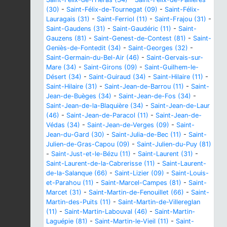
(30)
-
Saint-Félix-de-Tournegat (09)
-
Saint-Félix-
Lauragais (31)
-
Saint-Ferriol (11)
-
Saint-Frajou (31)
-
Saint-Gaudens (31)
-
Saint-Gaudéric (11)
-
Saint-
Gauzens (81)
-
Saint-Genest-de-Contest (81)
-
Saint-
Geniès-de-Fontedit (34)
-
Saint-Georges (32)
-
Saint-Germain-du-Bel-Air (46)
-
Saint-Gervais-sur-
Mare (34)
-
Saint-Girons (09)
-
Saint-Guilhem-le-
Désert (34)
-
Saint-Guiraud (34)
-
Saint-Hilaire (11)
-
Saint-Hilaire (31)
-
Saint-Jean-de-Barrou (11)
-
Saint-
Jean-de-Buèges (34)
-
Saint-Jean-de-Fos (34)
-
Saint-Jean-de-la-Blaquière (34)
-
Saint-Jean-de-Laur
(46)
-
Saint-Jean-de-Paracol (11)
-
Saint-Jean-de-
Védas (34)
-
Saint-Jean-de-Verges (09)
-
Saint-
Jean-du-Gard (30)
-
Saint-Julia-de-Bec (11)
-
Saint-
Julien-de-Gras-Capou (09)
-
Saint-Julien-du-Puy (81)
-
Saint-Just-et-le-Bézu (11)
-
Saint-Laurent (31)
-
Saint-Laurent-de-la-Cabrerisse (11)
-
Saint-Laurent-
de-la-Salanque (66)
-
Saint-Lizier (09)
-
Saint-Louis-
et-Parahou (11)
-
Saint-Marcel-Campes (81)
-
Saint-
Marcet (31)
-
Saint-Martin-de-Fenouillet (66)
-
Saint-
Martin-des-Puits (11)
-
Saint-Martin-de-Villereglan
(11)
-
Saint-Martin-Labouval (46)
-
Saint-Martin-
Laguépie (81)
-
Saint-Martin-le-Vieil (11)
-
Saint-