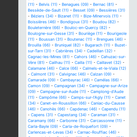
(11)
-
Belvis (11)
-
Benagues (09)
-
Bernac (81)
-
Bessède-de-Sault (11)
-
Besset (09)
-
Bessières (31)
-
Béziers (34)
-
Bizanet (11)
-
Bize-Minervois (11)
-
Boissières (46)
-
Bondigoux (31)
-
Boudou (82)
-
Bouleternère (66)
-
Bouloc-en-Quercy (82)
-
Boulogne-sur-Gesse (31)
-
Bouriège (11)
-
Bourigeole
(11)
-
Boussan (31)
-
Boutenac (11)
-
Brengues (46)
-
Brouilla (66)
-
Bruniquel (82)
-
Bugarach (11)
-
Buzet-
sur-Tarn (31)
-
Cabrières (34)
-
Cadeillan (32)
-
Cagnac-les-Mines (81)
-
Cahors (46)
-
Cahuzac-sur-
Vère (81)
-
Cailhau (11)
-
Cailla (11)
-
Caillavet (32)
-
Calamane (46)
-
Calce (66)
-
Calmels-et-le-Viala (12)
-
Calmont (31)
-
Calvignac (46)
-
Calzan (09)
-
Camarade (09)
-
Cambayrac (46)
-
Camélas (66)
-
Camon (09)
-
Campagnan (34)
-
Campagne-sur-Arize
(09)
-
Campagne-sur-Aude (11)
-
Camplong-d'Aude
(11)
-
Campôme (66)
-
Camps-sur-l'Agly (11)
-
Canet
(34)
-
Canet-en-Roussillon (66)
-
Caniac-du-Causse
(46)
-
Canohès (66)
-
Capdenac (46)
-
Capendu (11)
-
Capens (31)
-
Capestang (34)
-
Caraman (31)
-
Caramany (66)
-
Carbonne (31)
-
Carcassonne (11)
-
Carla-Bayle (09)
-
Carla-de-Roquefort (09)
-
Carlencas-et-Levas (34)
-
Carnac-Rouffiac (46)
-