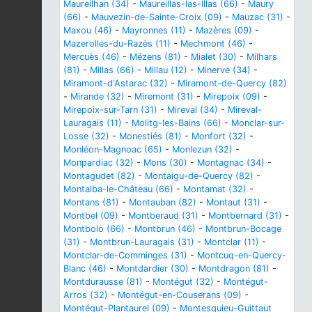
Maureilhan (34)
-
Maureillas-las-Illas (66)
-
Maury
(66)
-
Mauvezin-de-Sainte-Croix (09)
-
Mauzac (31)
-
Maxou (46)
-
Mayronnes (11)
-
Mazères (09)
-
Mazerolles-du-Razès (11)
-
Mechmont (46)
-
Mercuès (46)
-
Mézens (81)
-
Mialet (30)
-
Milhars
(81)
-
Millas (66)
-
Millau (12)
-
Minerve (34)
-
Miramont-d'Astarac (32)
-
Miramont-de-Quercy (82)
-
Mirande (32)
-
Miremont (31)
-
Mirepoix (09)
-
Mirepoix-sur-Tarn (31)
-
Mireval (34)
-
Mireval-
Lauragais (11)
-
Molitg-les-Bains (66)
-
Monclar-sur-
Losse (32)
-
Monestiés (81)
-
Monfort (32)
-
Monléon-Magnoac (65)
-
Monlezun (32)
-
Monpardiac (32)
-
Mons (30)
-
Montagnac (34)
-
Montagudet (82)
-
Montaigu-de-Quercy (82)
-
Montalba-le-Château (66)
-
Montamat (32)
-
Montans (81)
-
Montauban (82)
-
Montaut (31)
-
Montbel (09)
-
Montberaud (31)
-
Montbernard (31)
-
Montbolo (66)
-
Montbrun (46)
-
Montbrun-Bocage
(31)
-
Montbrun-Lauragais (31)
-
Montclar (11)
-
Montclar-de-Comminges (31)
-
Montcuq-en-Quercy-
Blanc (46)
-
Montdardier (30)
-
Montdragon (81)
-
Montdurausse (81)
-
Montégut (32)
-
Montégut-
Arros (32)
-
Montégut-en-Couserans (09)
-
Montégut-Plantaurel (09)
-
Montesquieu-Guittaut