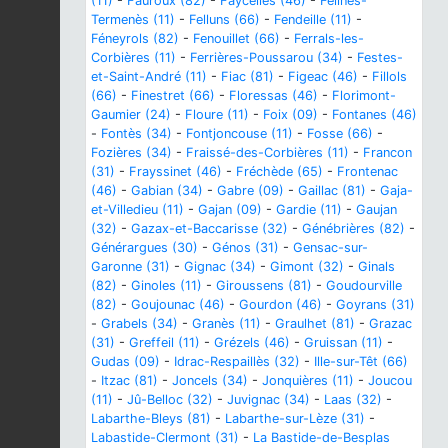
(11)
-
Fauroux (82)
-
Faycelles (46)
-
Félines-
Termenès (11)
-
Felluns (66)
-
Fendeille (11)
-
Féneyrols (82)
-
Fenouillet (66)
-
Ferrals-les-
Corbières (11)
-
Ferrières-Poussarou (34)
-
Festes-
et-Saint-André (11)
-
Fiac (81)
-
Figeac (46)
-
Fillols
(66)
-
Finestret (66)
-
Floressas (46)
-
Florimont-
Gaumier (24)
-
Floure (11)
-
Foix (09)
-
Fontanes (46)
-
Fontès (34)
-
Fontjoncouse (11)
-
Fosse (66)
-
Fozières (34)
-
Fraissé-des-Corbières (11)
-
Francon
(31)
-
Frayssinet (46)
-
Fréchède (65)
-
Frontenac
(46)
-
Gabian (34)
-
Gabre (09)
-
Gaillac (81)
-
Gaja-
et-Villedieu (11)
-
Gajan (09)
-
Gardie (11)
-
Gaujan
(32)
-
Gazax-et-Baccarisse (32)
-
Génébrières (82)
-
Générargues (30)
-
Génos (31)
-
Gensac-sur-
Garonne (31)
-
Gignac (34)
-
Gimont (32)
-
Ginals
(82)
-
Ginoles (11)
-
Giroussens (81)
-
Goudourville
(82)
-
Goujounac (46)
-
Gourdon (46)
-
Goyrans (31)
-
Grabels (34)
-
Granès (11)
-
Graulhet (81)
-
Grazac
(31)
-
Greffeil (11)
-
Grézels (46)
-
Gruissan (11)
-
Gudas (09)
-
Idrac-Respaillès (32)
-
Ille-sur-Têt (66)
-
Itzac (81)
-
Joncels (34)
-
Jonquières (11)
-
Joucou
(11)
-
Jû-Belloc (32)
-
Juvignac (34)
-
Laas (32)
-
Labarthe-Bleys (81)
-
Labarthe-sur-Lèze (31)
-
Labastide-Clermont (31)
-
La Bastide-de-Besplas