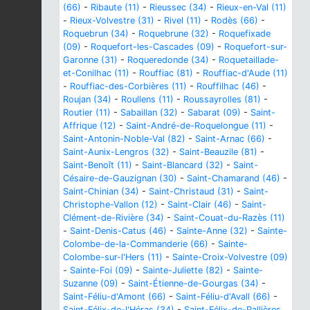
(66)
-
Ribaute (11)
-
Rieussec (34)
-
Rieux-en-Val (11)
-
Rieux-Volvestre (31)
-
Rivel (11)
-
Rodès (66)
-
Roquebrun (34)
-
Roquebrune (32)
-
Roquefixade
(09)
-
Roquefort-les-Cascades (09)
-
Roquefort-sur-
Garonne (31)
-
Roqueredonde (34)
-
Roquetaillade-
et-Conilhac (11)
-
Rouffiac (81)
-
Rouffiac-d'Aude (11)
-
Rouffiac-des-Corbières (11)
-
Rouffilhac (46)
-
Roujan (34)
-
Roullens (11)
-
Roussayrolles (81)
-
Routier (11)
-
Sabaillan (32)
-
Sabarat (09)
-
Saint-
Affrique (12)
-
Saint-André-de-Roquelongue (11)
-
Saint-Antonin-Noble-Val (82)
-
Saint-Arnac (66)
-
Saint-Aunix-Lengros (32)
-
Saint-Beauzile (81)
-
Saint-Benoît (11)
-
Saint-Blancard (32)
-
Saint-
Césaire-de-Gauzignan (30)
-
Saint-Chamarand (46)
-
Saint-Chinian (34)
-
Saint-Christaud (31)
-
Saint-
Christophe-Vallon (12)
-
Saint-Clair (46)
-
Saint-
Clément-de-Rivière (34)
-
Saint-Couat-du-Razès (11)
-
Saint-Denis-Catus (46)
-
Sainte-Anne (32)
-
Sainte-
Colombe-de-la-Commanderie (66)
-
Sainte-
Colombe-sur-l'Hers (11)
-
Sainte-Croix-Volvestre (09)
-
Sainte-Foi (09)
-
Sainte-Juliette (82)
-
Sainte-
Suzanne (09)
-
Saint-Étienne-de-Gourgas (34)
-
Saint-Féliu-d'Amont (66)
-
Saint-Féliu-d'Avall (66)
-
Saint-Félix-de-l'Héras (34)
-
Saint-Félix-de-Pallières