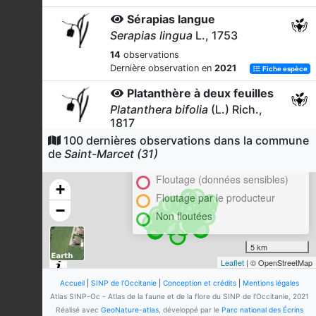
Sérapias langue
Serapias lingua
L., 1753
14
observations
Dernière observation en
2021
Fiche espèce
Platanthère à deux feuilles
Platanthera bifolia
(L.) Rich.,
1817
100 dernières observations dans la commune
Cluster
11
observations
de
Saint-Marcet (31)
Dernière observation en
2016
Fiche espèce
En attente de validation régionale
Floutage (données sensibles)
Sérapias en soc
+
Serapias vomeracea
(Burm.f.)
Floutage par le producteur
−
Briq., 1910
Non floutées
11
observations
Dernière observation en
2021
Fiche espèce
5 km
Leaflet
| © OpenStreetMap
Gaillet gratteron
Galium aparine
L., 1753
Accueil
|
SINP de l'Occitanie
|
Conception et crédits
|
Mentions légales
Atlas SINP-Oc - Atlas de la faune et de la flore du SINP de l'Occitanie, 2021
10
observations
Réalisé avec
GeoNature-atlas
, développé par le
Parc national des Écrins