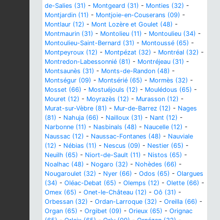
de-Salies (31)
-
Montgeard (31)
-
Monties (32)
-
Montjardin (11)
-
Montjoie-en-Couserans (09)
-
Montlaur (12)
-
Mont Lozère et Goulet (48)
-
Montmaurin (31)
-
Montolieu (11)
-
Montoulieu (34)
-
Montoulieu-Saint-Bernard (31)
-
Montoussé (65)
-
Montpeyroux (12)
-
Montpézat (32)
-
Montréal (32)
-
Montredon-Labessonnié (81)
-
Montréjeau (31)
-
Montsaunès (31)
-
Monts-de-Randon (48)
-
Montségur (09)
-
Montsérié (65)
-
Mormès (32)
-
Mosset (66)
-
Mostuéjouls (12)
-
Moulédous (65)
-
Mouret (12)
-
Moyrazès (12)
-
Murasson (12)
-
Murat-sur-Vèbre (81)
-
Mur-de-Barrez (12)
-
Nages
(81)
-
Nahuja (66)
-
Nailloux (31)
-
Nant (12)
-
Narbonne (11)
-
Nasbinals (48)
-
Naucelle (12)
-
Naussac (12)
-
Naussac-Fontanes (48)
-
Nauviale
(12)
-
Nébias (11)
-
Nescus (09)
-
Nestier (65)
-
Neuilh (65)
-
Niort-de-Sault (11)
-
Nistos (65)
-
Noalhac (48)
-
Nogaro (32)
-
Nohèdes (66)
-
Nougaroulet (32)
-
Nyer (66)
-
Odos (65)
-
Olargues
(34)
-
Oléac-Debat (65)
-
Olemps (12)
-
Olette (66)
-
Omex (65)
-
Onet-le-Château (12)
-
Oô (31)
-
Orbessan (32)
-
Ordan-Larroque (32)
-
Oreilla (66)
-
Organ (65)
-
Orgibet (09)
-
Orieux (65)
-
Orignac