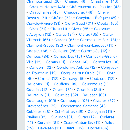
Chamborigaud (30)
-
Chanac (48)
-
Chastanier (48)
-
Chastel-Nouvel (48)
-
Châteauneuf-de-Randon (48)
-
Chauchailles (48)
-
Chaudeyrac (48)
-
Chein-
Dessus (31)
-
Chélan (32)
-
Cheylard-l'Évêque (48)
-
Cier-de-Rivière (31)
-
Cierp-Gaud (31)
-
Cieutat (65)
-
Cirès (31)
-
Citou (11)
-
Cizos (65)
-
Clairvaux-
d'Aveyron (12)
-
Clarac (31)
-
Clarac (65)
-
Clara-
Villerach (66)
-
Clarens (65)
-
Clermont-le-Fort (31)
-
Clermont-Savès (32)
-
Clermont-sur-Lauquet (11)
-
Codalet (66)
-
Collioure (66)
-
Colombiès (12)
-
Combes (34)
-
Compolibat (12)
-
Comps-la-Grand-
Ville (12)
-
Comus (11)
-
Conat (66)
-
Concoules (30)
-
Condom (32)
-
Condom-d'Aubrac (12)
-
Conques-
en-Rouergue (12)
-
Conques-sur-Orbiel (11)
-
Corn
(46)
-
Cornus (12)
-
Corsavy (66)
-
Coubisou (12)
-
Coudons (11)
-
Couflens (09)
-
Counozouls (11)
-
Coupiac (12)
-
Couret (31)
-
Courniou (34)
-
Courtauly (11)
-
Courties (32)
-
Coussan (65)
-
Coustouges (66)
-
Crampagna (09)
-
Crastes (32)
-
Cravencères (32)
-
Cressensac-Sarrazac (46)
-
Cubières (48)
-
Cubiérettes (48)
-
Cucugnan (11)
-
Cuélas (32)
-
Cuguron (31)
-
Curan (12)
-
Curières
(12)
-
Curvalle (81)
-
Cuxac-Cabardès (11)
-
Dalou
(09)
-
Davejean (11)
-
Dému (32)
-
Dorres (66)
-