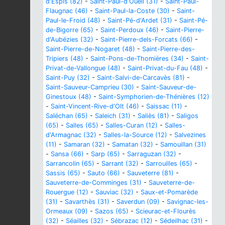
d'Espis (82)
-
Saint-Paul-d'Oueil (31)
-
Saint-Paul-
Flaugnac (46)
-
Saint-Paul-la-Coste (30)
-
Saint-
Paul-le-Froid (48)
-
Saint-Pé-d'Ardet (31)
-
Saint-Pé-
de-Bigorre (65)
-
Saint-Perdoux (46)
-
Saint-Pierre-
d'Aubézies (32)
-
Saint-Pierre-dels-Forcats (66)
-
Saint-Pierre-de-Nogaret (48)
-
Saint-Pierre-des-
Tripiers (48)
-
Saint-Pons-de-Thomières (34)
-
Saint-
Privat-de-Vallongue (48)
-
Saint-Privat-du-Fau (48)
-
Saint-Puy (32)
-
Saint-Salvi-de-Carcavès (81)
-
Saint-Sauveur-Camprieu (30)
-
Saint-Sauveur-de-
Ginestoux (48)
-
Saint-Symphorien-de-Thénières (12)
-
Saint-Vincent-Rive-d'Olt (46)
-
Saissac (11)
-
Saléchan (65)
-
Saleich (31)
-
Saliès (81)
-
Saligos
(65)
-
Salles (65)
-
Salles-Curan (12)
-
Salles-
d'Armagnac (32)
-
Salles-la-Source (12)
-
Salvezines
(11)
-
Samaran (32)
-
Samatan (32)
-
Samouillan (31)
-
Sansa (66)
-
Sarp (65)
-
Sarraguzan (32)
-
Sarrancolin (65)
-
Sarrant (32)
-
Sarrouilles (65)
-
Sassis (65)
-
Sauto (66)
-
Sauveterre (81)
-
Sauveterre-de-Comminges (31)
-
Sauveterre-de-
Rouergue (12)
-
Sauviac (32)
-
Saux-et-Pomarède
(31)
-
Savarthès (31)
-
Saverdun (09)
-
Savignac-les-
Ormeaux (09)
-
Sazos (65)
-
Scieurac-et-Flourès
(32)
-
Séailles (32)
-
Sébrazac (12)
-
Sédeilhac (31)
-