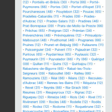
(12)
-
Ponteils-et-Brésis (30)
-
Porta (66)
-
Porté-
Puymorens (66)
-
Portes (30)
-
Portet-d'Aspet (31)
-
Pourcharesses (48)
-
Pouylebon (32)
-
Pouzac (65)
-
Pradelles-Cabardès (11)
-
Prades (09)
-
Prades-
d'Aubrac (12)
-
Prades-Salars (12)
-
Pradines (46)
-
Prat-Bonrepaux (09)
-
Prats-de-Mollo-la-Preste (66)
-
Préchac (65)
-
Preignan (32)
-
Prémian (34)
-
Prévenchères (48)
-
Prévinquières (12)
-
Prinsuéjols-
Malbouzon (48)
-
Prudhomat (46)
-
Prugnanes (66)
-
Pruines (12)
-
Prunet-et-Belpuig (66)
-
Puilaurens (11)
-
Puisserguier (34)
-
Puivert (11)
-
Pujaudran (32)
-
Puntous (65)
-
Puydarrieux (65)
-
Puylausic (32)
-
Puymaurin (31)
-
Puyvalador (66)
-
Py (66)
-
Quérigut
(09)
-
Quillan (11)
-
Quins (12)
-
Quirbajou (11)
-
Rabastens-de-Bigorre (65)
-
Rabat-les-Trois-
Seigneurs (09)
-
Rabouillet (66)
-
Railleu (66)
-
Ramouzens (32)
-
Réal (66)
-
Réans (32)
-
Recoules-
d'Aubrac (48)
-
Rennes-les-Bains (11)
-
Réquista (12)
-
Revel (31)
-
Reynès (66)
-
Ria-Sirach (66)
-
Rieumes (31)
-
Rieupeyroux (12)
-
Rignac (12)
-
Riguepeu (32)
-
Rimeize (48)
-
Riols (34)
-
Rivel (11)
-
Rivèrenert (09)
-
Rocles (48)
-
Rodelle (12)
-
Rodès
(66)
-
Rodez (12)
-
Rodome (11)
-
Roquebrune (32)
-
Roquecourbe (81)
-
Roquefère (11)
-
Roquefeuil (11)
-