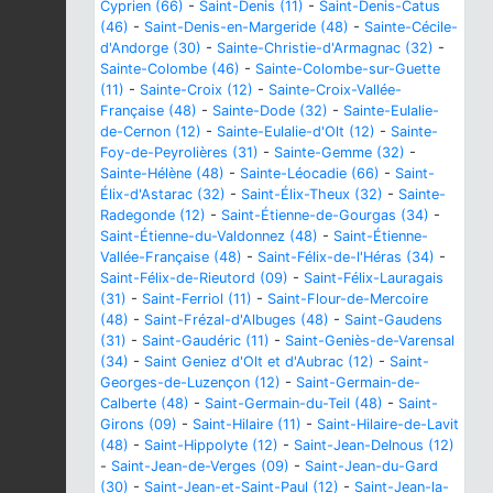
Cyprien (66)
-
Saint-Denis (11)
-
Saint-Denis-Catus
(46)
-
Saint-Denis-en-Margeride (48)
-
Sainte-Cécile-
d'Andorge (30)
-
Sainte-Christie-d'Armagnac (32)
-
Sainte-Colombe (46)
-
Sainte-Colombe-sur-Guette
(11)
-
Sainte-Croix (12)
-
Sainte-Croix-Vallée-
Française (48)
-
Sainte-Dode (32)
-
Sainte-Eulalie-
de-Cernon (12)
-
Sainte-Eulalie-d'Olt (12)
-
Sainte-
Foy-de-Peyrolières (31)
-
Sainte-Gemme (32)
-
Sainte-Hélène (48)
-
Sainte-Léocadie (66)
-
Saint-
Élix-d'Astarac (32)
-
Saint-Élix-Theux (32)
-
Sainte-
Radegonde (12)
-
Saint-Étienne-de-Gourgas (34)
-
Saint-Étienne-du-Valdonnez (48)
-
Saint-Étienne-
Vallée-Française (48)
-
Saint-Félix-de-l'Héras (34)
-
Saint-Félix-de-Rieutord (09)
-
Saint-Félix-Lauragais
(31)
-
Saint-Ferriol (11)
-
Saint-Flour-de-Mercoire
(48)
-
Saint-Frézal-d'Albuges (48)
-
Saint-Gaudens
(31)
-
Saint-Gaudéric (11)
-
Saint-Geniès-de-Varensal
(34)
-
Saint Geniez d'Olt et d'Aubrac (12)
-
Saint-
Georges-de-Luzençon (12)
-
Saint-Germain-de-
Calberte (48)
-
Saint-Germain-du-Teil (48)
-
Saint-
Girons (09)
-
Saint-Hilaire (11)
-
Saint-Hilaire-de-Lavit
(48)
-
Saint-Hippolyte (12)
-
Saint-Jean-Delnous (12)
-
Saint-Jean-de-Verges (09)
-
Saint-Jean-du-Gard
(30)
-
Saint-Jean-et-Saint-Paul (12)
-
Saint-Jean-la-