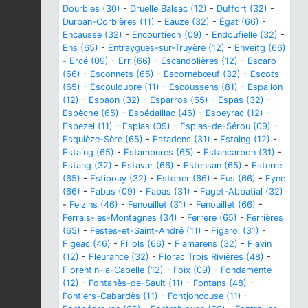
Dourbies (30)
-
Druelle Balsac (12)
-
Duffort (32)
-
Durban-Corbières (11)
-
Eauze (32)
-
Égat (66)
-
Encausse (32)
-
Encourtiech (09)
-
Endoufielle (32)
-
Ens (65)
-
Entraygues-sur-Truyère (12)
-
Enveitg (66)
-
Ercé (09)
-
Err (66)
-
Escandolières (12)
-
Escaro
(66)
-
Esconnets (65)
-
Escornebœuf (32)
-
Escots
(65)
-
Escouloubre (11)
-
Escoussens (81)
-
Espalion
(12)
-
Espaon (32)
-
Esparros (65)
-
Espas (32)
-
Espèche (65)
-
Espédaillac (46)
-
Espeyrac (12)
-
Espezel (11)
-
Esplas (09)
-
Esplas-de-Sérou (09)
-
Esquièze-Sère (65)
-
Estadens (31)
-
Estaing (12)
-
Estaing (65)
-
Estampures (65)
-
Estancarbon (31)
-
Estang (32)
-
Estavar (66)
-
Estensan (65)
-
Esterre
(65)
-
Estipouy (32)
-
Estoher (66)
-
Eus (66)
-
Eyne
(66)
-
Fabas (09)
-
Fabas (31)
-
Faget-Abbatial (32)
-
Felzins (46)
-
Fenouillet (31)
-
Fenouillet (66)
-
Ferrals-les-Montagnes (34)
-
Ferrère (65)
-
Ferrières
(65)
-
Festes-et-Saint-André (11)
-
Figarol (31)
-
Figeac (46)
-
Fillols (66)
-
Flamarens (32)
-
Flavin
(12)
-
Fleurance (32)
-
Florac Trois Rivières (48)
-
Florentin-la-Capelle (12)
-
Foix (09)
-
Fondamente
(12)
-
Fontanès-de-Sault (11)
-
Fontans (48)
-
Fontiers-Cabardès (11)
-
Fontjoncouse (11)
-