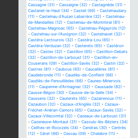
Cassagne (31)
-
Cassaigne (32)
-
Castagnède (31)
-
Castanet-le-Haut (34)
-
Casteil (66)
-
Castelnaudary
(11)
-
Castelnau d'Auzan Labarrère (32)
-
Castelnau-
de-Mandailles (12)
-
Castelnau-de-Montmiral (81)
-
Castelnau-Magnoac (65)
-
Castelnau-Pégayrols (12)
-
Castelnau-sur-l'Auvignon (32)
-
Castelnavet (32)
-
Castéra-Lectourois (32)
-
Castéra-Lou (65)
-
Castéra-Verduzan (32)
-
Casterets (65)
-
Castéron
(32)
-
Castex (32)
-
Castillon (65)
-
Castillon-Debats
(32)
-
Castillon-de-Larboust (31)
-
Castillon-en-
Couserans (09)
-
Castillon-Savès (32)
-
Castin (32)
-
Castres (81)
-
Caubous (65)
-
Caucalières (81)
-
Caudebronde (11)
-
Caudiès-de-Conflent (66)
-
Caudiès-de-Fenouillèdes (66)
-
Caunes-Minervois
(11)
-
Caupenne-d'Armagnac (32)
-
Caussade (82)
-
Causse-Bégon (30)
-
Causse-de-la-Selle (34)
-
Caussens (32)
-
Cauterets (65)
-
Cazalrenoux (11)
-
Cazaubon (32)
-
Cazaux-d'Anglès (32)
-
Cazaux-
Fréchet-Anéran-Camors (65)
-
Cazaux-Savès (32)
-
Cazaux-Villecomtal (32)
-
Cazeaux-de-Larboust (31)
-
Cazeneuve-Montaut (31)
-
Cazouls-lès-Béziers (34)
-
Ceilhes-et-Rocozels (34)
-
Cendras (30)
-
Centrès
(12)
-
Céret (66)
-
Cescau (09)
-
Chalabre (11)
-