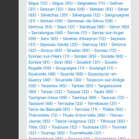
Ségur (12)
-
Ségus (65)
-
Seignalens (11)
-
Seilhan
(31)
-
Seissan (32)
-
Seix (09)
-
Séméac (65)
-
Sénac
(65)
-
Sénéchas (30)
-
Sénergues (12)
-
Sengouagnet
(31)
-
Sentein (09)
-
Sentenac-de-Sérou (09)
-
Sentous (65)
-
Sepx (31)
-
Serdinya (66)
-
Séron (65)
-
Serralongue (66)
-
Serres (11)
-
Serres-sur-Arget
(09)
-
Sers (65)
-
Sévérac d'Aveyron (12)
-
Seysses
(31)
-
Seysses-Savès (32)
-
Siarrouy (65)
-
Simorre
(32)
-
Sinzos (65)
-
Siradan (65)
-
Sonnac (12)
-
Sonnac-sur-l'Hers (11)
-
Soréac (65)
-
Sorède (66)
-
Sorèze (81)
-
Sost (65)
-
Soueich (31)
-
Soueix-
Rogalle (09)
-
Sougraigne (11)
-
Soulatgé (11)
-
Soulomès (46)
-
Sournia (66)
-
Sousceyrac-en-
Quercy (46)
-
Soustelle (30)
-
Tarascon-sur-Ariège
(09)
-
Tarasteix (65)
-
Tarbes (65)
-
Targassonne
(66)
-
Tarsac (32)
-
Tasque (32)
-
Taulis (66)
-
Taurignan-Vieux (09)
-
Taurinya (66)
-
Taussac (12)
-
Tautavel (66)
-
Terraube (32)
-
Terrebasse (31)
-
Terre-de-Bancalié (81)
-
Terroles (11)
-
Thèbe (65)
-
Thérondels (12)
-
Thuès-Entre-Valls (66)
-
Tibiran-
Jaunac (65)
-
Tieste-Uragnoux (32)
-
Tilhouse (65)
-
Tillac (32)
-
Toujouse (32)
-
Toulouse (31)
-
Tournan
(32)
-
Tournay (65)
-
Tournefeuille (31)
-
Tramezaïgues (65)
-
Trausse (11)
-
Traversères (32)
-