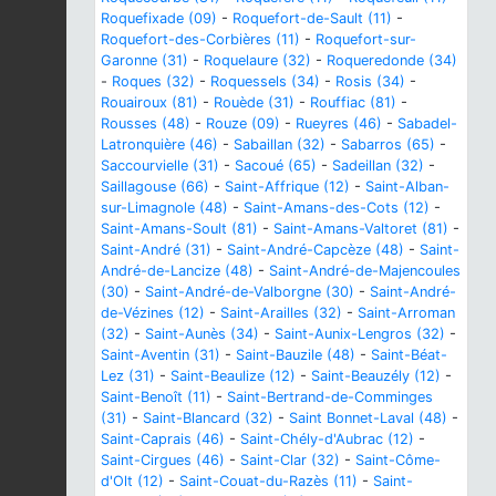
Roquefixade (09)
-
Roquefort-de-Sault (11)
-
Roquefort-des-Corbières (11)
-
Roquefort-sur-
Garonne (31)
-
Roquelaure (32)
-
Roqueredonde (34)
-
Roques (32)
-
Roquessels (34)
-
Rosis (34)
-
Rouairoux (81)
-
Rouède (31)
-
Rouffiac (81)
-
Rousses (48)
-
Rouze (09)
-
Rueyres (46)
-
Sabadel-
Latronquière (46)
-
Sabaillan (32)
-
Sabarros (65)
-
Saccourvielle (31)
-
Sacoué (65)
-
Sadeillan (32)
-
Saillagouse (66)
-
Saint-Affrique (12)
-
Saint-Alban-
sur-Limagnole (48)
-
Saint-Amans-des-Cots (12)
-
Saint-Amans-Soult (81)
-
Saint-Amans-Valtoret (81)
-
Saint-André (31)
-
Saint-André-Capcèze (48)
-
Saint-
André-de-Lancize (48)
-
Saint-André-de-Majencoules
(30)
-
Saint-André-de-Valborgne (30)
-
Saint-André-
de-Vézines (12)
-
Saint-Arailles (32)
-
Saint-Arroman
(32)
-
Saint-Aunès (34)
-
Saint-Aunix-Lengros (32)
-
Saint-Aventin (31)
-
Saint-Bauzile (48)
-
Saint-Béat-
Lez (31)
-
Saint-Beaulize (12)
-
Saint-Beauzély (12)
-
Saint-Benoît (11)
-
Saint-Bertrand-de-Comminges
(31)
-
Saint-Blancard (32)
-
Saint Bonnet-Laval (48)
-
Saint-Caprais (46)
-
Saint-Chély-d'Aubrac (12)
-
Saint-Cirgues (46)
-
Saint-Clar (32)
-
Saint-Côme-
d'Olt (12)
-
Saint-Couat-du-Razès (11)
-
Saint-