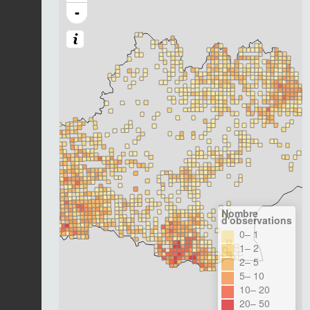
-
Nombre
d'observations
0– 1
1– 2
2– 5
5– 10
10– 20
20– 50