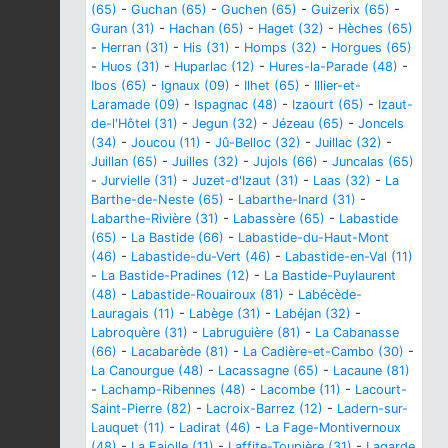
(65)
-
Guchan (65)
-
Guchen (65)
-
Guizerix (65)
-
Guran (31)
-
Hachan (65)
-
Haget (32)
-
Hèches (65)
-
Herran (31)
-
His (31)
-
Homps (32)
-
Horgues (65)
-
Huos (31)
-
Huparlac (12)
-
Hures-la-Parade (48)
-
Ibos (65)
-
Ignaux (09)
-
Ilhet (65)
-
Illier-et-
Laramade (09)
-
Ispagnac (48)
-
Izaourt (65)
-
Izaut-
de-l'Hôtel (31)
-
Jegun (32)
-
Jézeau (65)
-
Joncels
(34)
-
Joucou (11)
-
Jû-Belloc (32)
-
Juillac (32)
-
Juillan (65)
-
Juilles (32)
-
Jujols (66)
-
Juncalas (65)
-
Jurvielle (31)
-
Juzet-d'Izaut (31)
-
Laas (32)
-
La
Barthe-de-Neste (65)
-
Labarthe-Inard (31)
-
Labarthe-Rivière (31)
-
Labassère (65)
-
Labastide
(65)
-
La Bastide (66)
-
Labastide-du-Haut-Mont
(46)
-
Labastide-du-Vert (46)
-
Labastide-en-Val (11)
-
La Bastide-Pradines (12)
-
La Bastide-Puylaurent
(48)
-
Labastide-Rouairoux (81)
-
Labécède-
Lauragais (11)
-
Labège (31)
-
Labéjan (32)
-
Labroquère (31)
-
Labruguière (81)
-
La Cabanasse
(66)
-
Lacabarède (81)
-
La Cadière-et-Cambo (30)
-
La Canourgue (48)
-
Lacassagne (65)
-
Lacaune (81)
-
Lachamp-Ribennes (48)
-
Lacombe (11)
-
Lacourt-
Saint-Pierre (82)
-
Lacroix-Barrez (12)
-
Ladern-sur-
Lauquet (11)
-
Ladirat (46)
-
La Fage-Montivernoux
(48)
-
La Fajolle (11)
-
Laffite-Toupière (31)
-
Lagarde