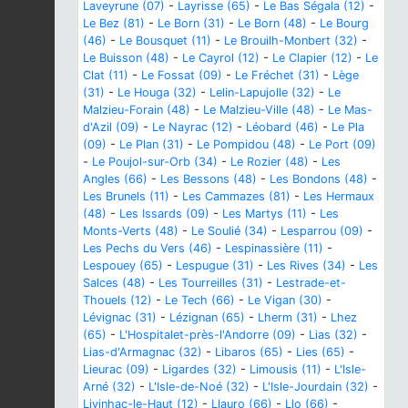
Laveyrune (07)
-
Layrisse (65)
-
Le Bas Ségala (12)
-
Le Bez (81)
-
Le Born (31)
-
Le Born (48)
-
Le Bourg
(46)
-
Le Bousquet (11)
-
Le Brouilh-Monbert (32)
-
Le Buisson (48)
-
Le Cayrol (12)
-
Le Clapier (12)
-
Le
Clat (11)
-
Le Fossat (09)
-
Le Fréchet (31)
-
Lège
(31)
-
Le Houga (32)
-
Lelin-Lapujolle (32)
-
Le
Malzieu-Forain (48)
-
Le Malzieu-Ville (48)
-
Le Mas-
d'Azil (09)
-
Le Nayrac (12)
-
Léobard (46)
-
Le Pla
(09)
-
Le Plan (31)
-
Le Pompidou (48)
-
Le Port (09)
-
Le Poujol-sur-Orb (34)
-
Le Rozier (48)
-
Les
Angles (66)
-
Les Bessons (48)
-
Les Bondons (48)
-
Les Brunels (11)
-
Les Cammazes (81)
-
Les Hermaux
(48)
-
Les Issards (09)
-
Les Martys (11)
-
Les
Monts-Verts (48)
-
Le Soulié (34)
-
Lesparrou (09)
-
Les Pechs du Vers (46)
-
Lespinassière (11)
-
Lespouey (65)
-
Lespugue (31)
-
Les Rives (34)
-
Les
Salces (48)
-
Les Tourreilles (31)
-
Lestrade-et-
Thouels (12)
-
Le Tech (66)
-
Le Vigan (30)
-
Lévignac (31)
-
Lézignan (65)
-
Lherm (31)
-
Lhez
(65)
-
L'Hospitalet-près-l'Andorre (09)
-
Lias (32)
-
Lias-d'Armagnac (32)
-
Libaros (65)
-
Lies (65)
-
Lieurac (09)
-
Ligardes (32)
-
Limousis (11)
-
L'Isle-
Arné (32)
-
L'Isle-de-Noé (32)
-
L'Isle-Jourdain (32)
-
Livinhac-le-Haut (12)
-
Llauro (66)
-
Llo (66)
-