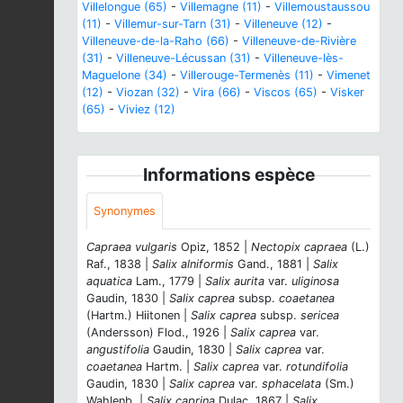
Villelongue (65)
-
Villemagne (11)
-
Villemoustaussou
(11)
-
Villemur-sur-Tarn (31)
-
Villeneuve (12)
-
Villeneuve-de-la-Raho (66)
-
Villeneuve-de-Rivière
(31)
-
Villeneuve-Lécussan (31)
-
Villeneuve-lès-
Maguelone (34)
-
Villerouge-Termenès (11)
-
Vimenet
(12)
-
Viozan (32)
-
Vira (66)
-
Viscos (65)
-
Visker
(65)
-
Viviez (12)
Informations espèce
Synonymes
Capraea vulgaris
Opiz, 1852 |
Nectopix capraea
(L.)
Raf., 1838 |
Salix alniformis
Gand., 1881 |
Salix
aquatica
Lam., 1779 |
Salix aurita
var.
uliginosa
Gaudin, 1830 |
Salix caprea
subsp.
coaetanea
(Hartm.) Hiitonen |
Salix caprea
subsp.
sericea
(Andersson) Flod., 1926 |
Salix caprea
var.
angustifolia
Gaudin, 1830 |
Salix caprea
var.
coaetanea
Hartm. |
Salix caprea
var.
rotundifolia
Gaudin, 1830 |
Salix caprea
var.
sphacelata
(Sm.)
Wahlenb. |
Salix caprina
Dulac, 1867 |
Salix