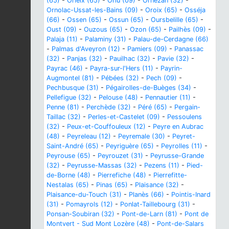
(65)
-
Orleix (65)
-
Orlu (09)
-
Ornézan (32)
-
Ornolac-Ussat-les-Bains (09)
-
Oroix (65)
-
Osséja
(66)
-
Ossen (65)
-
Ossun (65)
-
Oursbelille (65)
-
Oust (09)
-
Ouzous (65)
-
Ozon (65)
-
Pailhès (09)
-
Palaja (11)
-
Palaminy (31)
-
Palau-de-Cerdagne (66)
-
Palmas d'Aveyron (12)
-
Pamiers (09)
-
Panassac
(32)
-
Panjas (32)
-
Pauilhac (32)
-
Pavie (32)
-
Payrac (46)
-
Payra-sur-l'Hers (11)
-
Payrin-
Augmontel (81)
-
Pébées (32)
-
Pech (09)
-
Pechbusque (31)
-
Pégairolles-de-Buèges (34)
-
Pellefigue (32)
-
Pelouse (48)
-
Pennautier (11)
-
Penne (81)
-
Perchède (32)
-
Péré (65)
-
Pergain-
Taillac (32)
-
Perles-et-Castelet (09)
-
Pessoulens
(32)
-
Peux-et-Couffouleux (12)
-
Peyre en Aubrac
(48)
-
Peyreleau (12)
-
Peyremale (30)
-
Peyret-
Saint-André (65)
-
Peyriguère (65)
-
Peyrolles (11)
-
Peyrouse (65)
-
Peyrouzet (31)
-
Peyrusse-Grande
(32)
-
Peyrusse-Massas (32)
-
Pezens (11)
-
Pied-
de-Borne (48)
-
Pierrefiche (48)
-
Pierrefitte-
Nestalas (65)
-
Pinas (65)
-
Plaisance (32)
-
Plaisance-du-Touch (31)
-
Planès (66)
-
Pointis-Inard
(31)
-
Pomayrols (12)
-
Ponlat-Taillebourg (31)
-
Ponsan-Soubiran (32)
-
Pont-de-Larn (81)
-
Pont de
Montvert - Sud Mont Lozère (48)
-
Pont-de-Salars