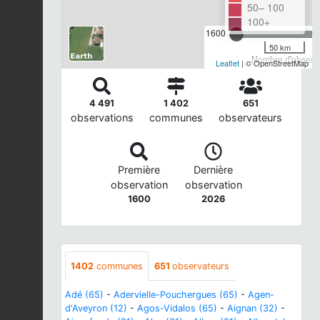
50– 100
100+
1600
50 km
Nombre d'observa
Leaflet
| © OpenStreetMap
4 491
1 402
651
observations
communes
observateurs
Première
Dernière
observation
observation
1600
2026
1402
communes
651
observateurs
Adé (65)
-
Adervielle-Pouchergues (65)
-
Agen-
d'Aveyron (12)
-
Agos-Vidalos (65)
-
Aignan (32)
-