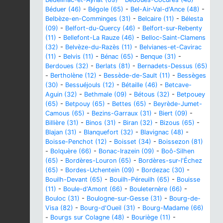
Béduer (46)
-
Bégole (65)
-
Bel-Air-Val-d'Ance (48)
-
Belbèze-en-Comminges (31)
-
Belcaire (11)
-
Bélesta
(09)
-
Belfort-du-Quercy (46)
-
Belfort-sur-Rebenty
(11)
-
Bellefont-La Rauze (46)
-
Belloc-Saint-Clamens
(32)
-
Belvèze-du-Razès (11)
-
Belvianes-et-Cavirac
(11)
-
Belvis (11)
-
Bénac (65)
-
Benque (31)
-
Berdoues (32)
-
Berlats (81)
-
Bernadets-Dessus (65)
-
Bertholène (12)
-
Bessède-de-Sault (11)
-
Bessèges
(30)
-
Bessuéjouls (12)
-
Bétaille (46)
-
Betcave-
Aguin (32)
-
Bethmale (09)
-
Bétous (32)
-
Betpouey
(65)
-
Betpouy (65)
-
Bettes (65)
-
Beyrède-Jumet-
Camous (65)
-
Bezins-Garraux (31)
-
Biert (09)
-
Billière (31)
-
Binos (31)
-
Biran (32)
-
Bizous (65)
-
Blajan (31)
-
Blanquefort (32)
-
Blavignac (48)
-
Boisse-Penchot (12)
-
Boisset (34)
-
Boissezon (81)
-
Bolquère (66)
-
Bonac-Irazein (09)
-
Boô-Silhen
(65)
-
Bordères-Louron (65)
-
Bordères-sur-l'Échez
(65)
-
Bordes-Uchentein (09)
-
Bordezac (30)
-
Bouilh-Devant (65)
-
Bouilh-Péreuilh (65)
-
Bouisse
(11)
-
Boule-d'Amont (66)
-
Bouleternère (66)
-
Bouloc (31)
-
Boulogne-sur-Gesse (31)
-
Bourg-de-
Visa (82)
-
Bourg-d'Oueil (31)
-
Bourg-Madame (66)
-
Bourgs sur Colagne (48)
-
Bouriège (11)
-