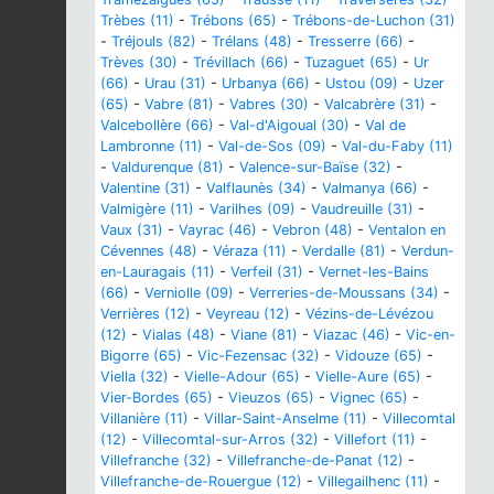
Trèbes (11)
-
Trébons (65)
-
Trébons-de-Luchon (31)
-
Tréjouls (82)
-
Trélans (48)
-
Tresserre (66)
-
Trèves (30)
-
Trévillach (66)
-
Tuzaguet (65)
-
Ur
(66)
-
Urau (31)
-
Urbanya (66)
-
Ustou (09)
-
Uzer
(65)
-
Vabre (81)
-
Vabres (30)
-
Valcabrère (31)
-
Valcebollère (66)
-
Val-d'Aigoual (30)
-
Val de
Lambronne (11)
-
Val-de-Sos (09)
-
Val-du-Faby (11)
-
Valdurenque (81)
-
Valence-sur-Baïse (32)
-
Valentine (31)
-
Valflaunès (34)
-
Valmanya (66)
-
Valmigère (11)
-
Varilhes (09)
-
Vaudreuille (31)
-
Vaux (31)
-
Vayrac (46)
-
Vebron (48)
-
Ventalon en
Cévennes (48)
-
Véraza (11)
-
Verdalle (81)
-
Verdun-
en-Lauragais (11)
-
Verfeil (31)
-
Vernet-les-Bains
(66)
-
Verniolle (09)
-
Verreries-de-Moussans (34)
-
Verrières (12)
-
Veyreau (12)
-
Vézins-de-Lévézou
(12)
-
Vialas (48)
-
Viane (81)
-
Viazac (46)
-
Vic-en-
Bigorre (65)
-
Vic-Fezensac (32)
-
Vidouze (65)
-
Viella (32)
-
Vielle-Adour (65)
-
Vielle-Aure (65)
-
Vier-Bordes (65)
-
Vieuzos (65)
-
Vignec (65)
-
Villanière (11)
-
Villar-Saint-Anselme (11)
-
Villecomtal
(12)
-
Villecomtal-sur-Arros (32)
-
Villefort (11)
-
Villefranche (32)
-
Villefranche-de-Panat (12)
-
Villefranche-de-Rouergue (12)
-
Villegailhenc (11)
-