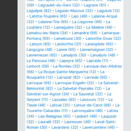
(09)
-
Lagraulet-du-Gers (32)
-
Lagrave (81)
-
Laguépie (82)
-
Laguian-Mazous (32)
-
Laguiole (12)
-
Lahitte-Toupière (65)
-
Lajo (48)
-
Lalanne-Arqué
(32)
-
Lalanne-Trie (65)
-
La Llagonne (66)
-
La
Loubière (12)
-
Lamaguère (32)
-
La Malène (48)
-
Lamalou-les-Bains (34)
-
Lamanère (66)
-
Lamarque-
Pontacq (65)
-
Lamelouze (30)
-
Lamothe-Goas (32)
-
Lançon (65)
-
Landorthe (31)
-
Lanespède (65)
-
Langogne (48)
-
Lanne (65)
-
Lannemaignan (32)
-
Lannemezan (65)
-
Lanuéjols (30)
-
Lanuéjols (48)
-
La Panouse (48)
-
Lapeyre (65)
-
Laprade (11)
-
Larbont (09)
-
La Romieu (32)
-
Laroque-des-Albères
(66)
-
La Roque-Sainte-Marguerite (12)
-
La
Rouquette (12)
-
Larrazet (82)
-
Larreule (65)
-
Larroque (65)
-
Larroque-Engalin (32)
-
La Salvetat-
Belmontet (82)
-
La Salvetat-Peyralès (12)
-
La
Salvetat-sur-Agout (34)
-
La Sauvetat (32)
-
La
Serpent (11)
-
Lassales (65)
-
Lassouts (12)
-
La
Tieule (48)
-
Latoue (31)
-
Latour-de-Carol (66)
-
La
Tourette-Cabardès (11)
-
Latronquière (46)
-
Lattes
(34)
-
Lau-Balagnas (65)
-
Laubert (48)
-
Laujuzan
(32)
-
Lauraët (32)
-
Lauresses (46)
-
Laval-Saint-
Roman (30)
-
Lavardens (32)
-
Lavercantière (46)
-