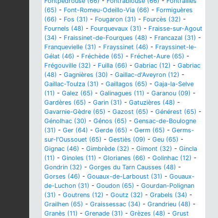
Fontpédrouse (66)
-
Fontrabiouse (66)
-
Fontrailles
(65)
-
Font-Romeu-Odeillo-Via (66)
-
Formiguères
(66)
-
Fos (31)
-
Fougaron (31)
-
Fourcès (32)
-
Fournels (48)
-
Fourquevaux (31)
-
Fraisse-sur-Agout
(34)
-
Fraissinet-de-Fourques (48)
-
Francazal (31)
-
Franquevielle (31)
-
Frayssinet (46)
-
Frayssinet-le-
Gélat (46)
-
Fréchède (65)
-
Fréchet-Aure (65)
-
Frégouville (32)
-
Fuilla (66)
-
Gabriac (12)
-
Gabriac
(48)
-
Gagnières (30)
-
Gaillac-d'Aveyron (12)
-
Gaillac-Toulza (31)
-
Gaillagos (65)
-
Gaja-la-Selve
(11)
-
Galez (65)
-
Galinagues (11)
-
Garanou (09)
-
Gardères (65)
-
Garin (31)
-
Gatuzières (48)
-
Gavarnie-Gèdre (65)
-
Gazost (65)
-
Générest (65)
-
Génolhac (30)
-
Génos (65)
-
Gensac-de-Boulogne
(31)
-
Ger (64)
-
Gerde (65)
-
Germ (65)
-
Germs-
sur-l'Oussouet (65)
-
Gestiès (09)
-
Geu (65)
-
Gignac (46)
-
Gimbrède (32)
-
Gimont (32)
-
Gincla
(11)
-
Ginoles (11)
-
Glorianes (66)
-
Golinhac (12)
-
Gondrin (32)
-
Gorges du Tarn Causses (48)
-
Gorses (46)
-
Gouaux-de-Larboust (31)
-
Gouaux-
de-Luchon (31)
-
Goudon (65)
-
Gourdan-Polignan
(31)
-
Goutrens (12)
-
Goutz (32)
-
Grabels (34)
-
Grailhen (65)
-
Graissessac (34)
-
Grandrieu (48)
-
Granès (11)
-
Grenade (31)
-
Grèzes (48)
-
Grust