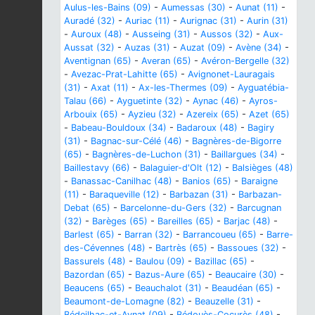
Aulus-les-Bains (09)
-
Aumessas (30)
-
Aunat (11)
-
Auradé (32)
-
Auriac (11)
-
Aurignac (31)
-
Aurin (31)
-
Auroux (48)
-
Ausseing (31)
-
Aussos (32)
-
Aux-
Aussat (32)
-
Auzas (31)
-
Auzat (09)
-
Avène (34)
-
Aventignan (65)
-
Averan (65)
-
Avéron-Bergelle (32)
-
Avezac-Prat-Lahitte (65)
-
Avignonet-Lauragais
(31)
-
Axat (11)
-
Ax-les-Thermes (09)
-
Ayguatébia-
Talau (66)
-
Ayguetinte (32)
-
Aynac (46)
-
Ayros-
Arbouix (65)
-
Ayzieu (32)
-
Azereix (65)
-
Azet (65)
-
Babeau-Bouldoux (34)
-
Badaroux (48)
-
Bagiry
(31)
-
Bagnac-sur-Célé (46)
-
Bagnères-de-Bigorre
(65)
-
Bagnères-de-Luchon (31)
-
Baillargues (34)
-
Baillestavy (66)
-
Balaguier-d'Olt (12)
-
Balsièges (48)
-
Banassac-Canilhac (48)
-
Banios (65)
-
Baraigne
(11)
-
Baraqueville (12)
-
Barbazan (31)
-
Barbazan-
Debat (65)
-
Barcelonne-du-Gers (32)
-
Barcugnan
(32)
-
Barèges (65)
-
Bareilles (65)
-
Barjac (48)
-
Barlest (65)
-
Barran (32)
-
Barrancoueu (65)
-
Barre-
des-Cévennes (48)
-
Bartrès (65)
-
Bassoues (32)
-
Bassurels (48)
-
Baulou (09)
-
Bazillac (65)
-
Bazordan (65)
-
Bazus-Aure (65)
-
Beaucaire (30)
-
Beaucens (65)
-
Beauchalot (31)
-
Beaudéan (65)
-
Beaumont-de-Lomagne (82)
-
Beauzelle (31)
-
Bédeilhac-et-Aynat (09)
-
Bédouès-Cocurès (48)
-