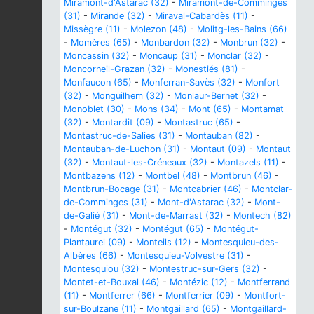
Miramont-d'Astarac (32)
-
Miramont-de-Comminges
(31)
-
Mirande (32)
-
Miraval-Cabardès (11)
-
Missègre (11)
-
Molezon (48)
-
Molitg-les-Bains (66)
-
Momères (65)
-
Monbardon (32)
-
Monbrun (32)
-
Moncassin (32)
-
Moncaup (31)
-
Monclar (32)
-
Moncorneil-Grazan (32)
-
Monestiés (81)
-
Monfaucon (65)
-
Monferran-Savès (32)
-
Monfort
(32)
-
Monguilhem (32)
-
Monlaur-Bernet (32)
-
Monoblet (30)
-
Mons (34)
-
Mont (65)
-
Montamat
(32)
-
Montardit (09)
-
Montastruc (65)
-
Montastruc-de-Salies (31)
-
Montauban (82)
-
Montauban-de-Luchon (31)
-
Montaut (09)
-
Montaut
(32)
-
Montaut-les-Créneaux (32)
-
Montazels (11)
-
Montbazens (12)
-
Montbel (48)
-
Montbrun (46)
-
Montbrun-Bocage (31)
-
Montcabrier (46)
-
Montclar-
de-Comminges (31)
-
Mont-d'Astarac (32)
-
Mont-
de-Galié (31)
-
Mont-de-Marrast (32)
-
Montech (82)
-
Montégut (32)
-
Montégut (65)
-
Montégut-
Plantaurel (09)
-
Monteils (12)
-
Montesquieu-des-
Albères (66)
-
Montesquieu-Volvestre (31)
-
Montesquiou (32)
-
Montestruc-sur-Gers (32)
-
Montet-et-Bouxal (46)
-
Montézic (12)
-
Montferrand
(11)
-
Montferrer (66)
-
Montferrier (09)
-
Montfort-
sur-Boulzane (11)
-
Montgaillard (65)
-
Montgaillard-