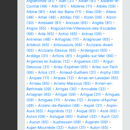
Aiguefonde (81)
-
Alan (31)
-
Alban (81)
-
Albaret-le-
Comtal (48)
-
Albi (81)
-
Albières (11)
-
Albiès (09)
-
Albine (81)
-
Alet-les-Bains (11)
-
Aleu (09)
-
Allenc
(48)
-
Altier (48)
-
Altillac (19)
-
Alzen (09)
-
Alzon
(30)
-
Ambialet (81)
-
Ancizan (65)
-
Anglès (81)
-
Angos (65)
-
Angoustrine-Villeneuve-des-Escaldes
(66)
-
Anla (65)
-
Antist (65)
-
Antras (09)
-
Antrenas (48)
-
Antugnac (11)
-
Aragnouet (65)
-
Arbéost (65)
-
Arboussols (66)
-
Arcizans-Avant
(65)
-
Arcizans-Dessus (65)
-
Ardengost (65)
-
Ardiège (31)
-
Arfons (81)
-
Argelès-sur-Mer (66)
-
Argences en Aubrac (12)
-
Arguenos (31)
-
Argut-
Dessous (31)
-
Aries-Espénan (65)
-
Arles-sur-Tech
(66)
-
Arlos (31)
-
Arnaud-Guilhem (31)
-
Arphy (30)
-
Arques (11)
-
Arques (12)
-
Arras-en-Lavedan (65)
-
Arreau (65)
-
Arrens-Marsous (65)
-
Arrien-en-
Bethmale (09)
-
Arrigas (30)
-
Arrouède (32)
-
Artagnan (65)
-
Artigat (09)
-
Artigue (31)
-
Artigues
(09)
-
Artigues (11)
-
Arvieu (12)
-
Arzenc-d'Apcher
(48)
-
Arzenc-de-Randon (48)
-
Aspet (31)
-
Aspin-
Aure (65)
-
Asprières (12)
-
Asque (65)
-
Asté (65)
-
Aston (09)
-
Astugue (65)
-
Aubiet (32)
-
Auch (32)
-
Aucun (65)
-
Audressein (09)
-
Augirein (09)
-
Aujan-Mournède (32)
-
Aulon (31)
-
Aulon (65)
-