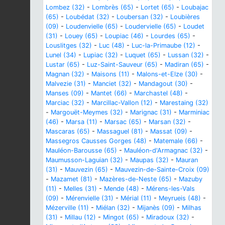
Lombez (32)
-
Lombrès (65)
-
Lortet (65)
-
Loubajac
(65)
-
Loubédat (32)
-
Loubersan (32)
-
Loubières
(09)
-
Loudenvielle (65)
-
Loudervielle (65)
-
Loudet
(31)
-
Louey (65)
-
Loupiac (46)
-
Lourdes (65)
-
Louslitges (32)
-
Luc (48)
-
Luc-la-Primaube (12)
-
Lunel (34)
-
Lupiac (32)
-
Luquet (65)
-
Lussan (32)
-
Lustar (65)
-
Luz-Saint-Sauveur (65)
-
Madiran (65)
-
Magnan (32)
-
Maisons (11)
-
Malons-et-Elze (30)
-
Malvezie (31)
-
Manciet (32)
-
Mandagout (30)
-
Manses (09)
-
Mantet (66)
-
Marchastel (48)
-
Marciac (32)
-
Marcillac-Vallon (12)
-
Marestaing (32)
-
Margouët-Meymes (32)
-
Marignac (31)
-
Marminiac
(46)
-
Marsa (11)
-
Marsac (65)
-
Marsan (32)
-
Mascaras (65)
-
Massaguel (81)
-
Massat (09)
-
Massegros Causses Gorges (48)
-
Matemale (66)
-
Mauléon-Barousse (65)
-
Mauléon-d'Armagnac (32)
-
Maumusson-Laguian (32)
-
Maupas (32)
-
Mauran
(31)
-
Mauvezin (65)
-
Mauvezin-de-Sainte-Croix (09)
-
Mazamet (81)
-
Mazères-de-Neste (65)
-
Mazuby
(11)
-
Melles (31)
-
Mende (48)
-
Mérens-les-Vals
(09)
-
Mérenvielle (31)
-
Mérial (11)
-
Meyrueis (48)
-
Mézerville (11)
-
Miélan (32)
-
Mijanès (09)
-
Milhas
(31)
-
Millau (12)
-
Mingot (65)
-
Miradoux (32)
-