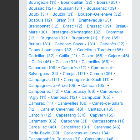
Bourigeole (11)
-
Bourrouillan (32)
-
Bours (65)
-
Boussac (12)
-
Boussan (31)
-
Boussenac (09)
-
Boutx (31)
-
Bouzin (31)
-
Bouzon-Gellenave (32)
-
Bozouls (12)
-
Bram (11)
-
Bramevaque (65)
-
Brandonnet (12)
-
Brasc (12)
-
Brassac (09)
-
Bréau-
Mars (30)
-
Bretagne-d'Armagnac (32)
-
Brommat
(12)
-
Brugnens (32)
-
Bugarach (11)
-
Burg (65)
-
Burlats (81)
-
Cabanac-Cazaux (31)
-
Cabanès (12)
-
Cabas-Loumassès (32)
-
Cadeilhan-Trachère (65)
-
Cadeillan (32)
-
Cailla (11)
-
Caixon (65)
-
Cajarc (46)
-
Calès (46)
-
Callian (32)
-
Calmeilles (66)
-
Camarade (09)
-
Camarès (12)
-
Cambon-et-
Salvergues (34)
-
Camjac (12)
-
Camon (09)
-
Campagnac (12)
-
Campagna-de-Sault (11)
-
Campagne-sur-Arize (09)
-
Campan (65)
-
Campouriez (12)
-
Campoussy (66)
-
Camps-sur-
l'Agly (11)
-
Campuac (12)
-
Campuzan (65)
-
Camurac (11)
-
Canaveilles (66)
-
Canet-de-Salars
(12)
-
Cans et Cévennes (48)
-
Cantaous (65)
-
Cantoin (12)
-
Capestang (34)
-
Capvern (65)
-
Caramany (66)
-
Carbonne (31)
-
Carcassonne (11)
-
Cardaillac (46)
-
Cardeilhac (31)
-
Carennac (46)
-
Carla-Bayle (09)
-
Carlencas-et-Levas (34)
-
Cassagnabère-Tournas (31)
-
Cassagnas (48)
-