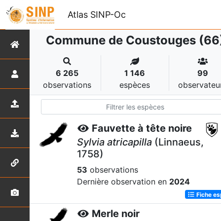
Atlas SINP-Oc
Commune de Coustouges (66
6 265
1 146
99
observations
espèces
observateu
Fauvette à tête noire
Sylvia atricapilla
(Linnaeus,
1758)
53
observations
Dernière observation en
2024
Fiche e
Merle noir