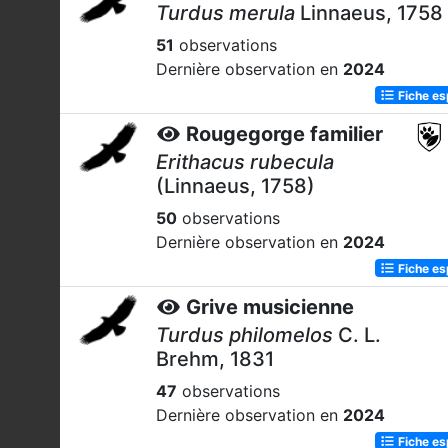
Turdus merula
Linnaeus, 1758
51
observations
Dernière observation en
2024
Fiche e
Rougegorge familier
Erithacus rubecula
(Linnaeus, 1758)
50
observations
Dernière observation en
2024
Fiche e
Grive musicienne
Turdus philomelos
C. L.
Brehm, 1831
47
observations
Dernière observation en
2024
Fiche e