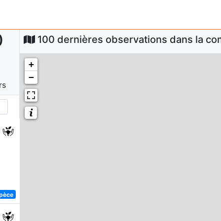
)
100 dernières observations dans la 
+
−
rs
spèce