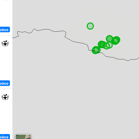
spèce
spèce
spèce