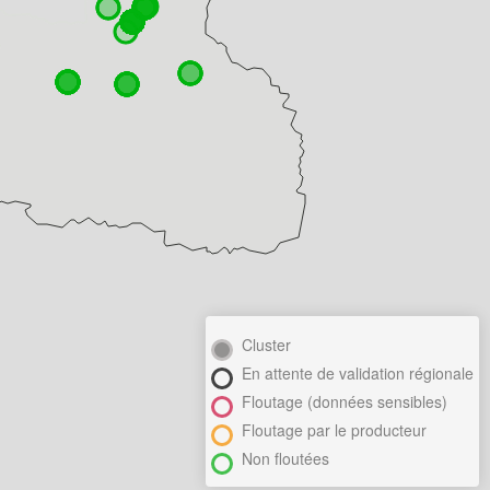
Cluster
En attente de validation régionale
Floutage (données sensibles)
Floutage par le producteur
Non floutées