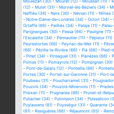
Moulézan (30)
-
Mouret (12)
-
Moussan (11)
-
M
(12)
-
Muret (31)
-
Murviel-lès-Béziers (34)
-
Mu
Neffiès (34)
-
Ners (30)
-
Névian (11)
-
Nîmes (
-
Notre-Dame-de-Londres (34)
-
Octon (34)
-
Ortaffa (66)
-
Pailhès (34)
-
Palaja (11)
-
Palau-
Parignargues (30)
-
Passa (66)
-
Pauligne (11)
l'Escalette (34)
-
Pennautier (11)
-
Pépieux (11)
Peyrestortes (66)
-
Peyriac-de-Mer (11)
-
Péze
(66)
-
Pézilla-la-Rivière (66)
-
Pia (66)
-
Pied-d
-
Pinet (34)
-
Pinsaguel (31)
-
Planèzes (66)
-
P
Pomas (11)
-
Pomayrols (12)
-
Pompignan (30)
-
Pont-de-Salars (12)
-
Ponteilla (66)
-
Ponteils
Portes (30)
-
Portet-sur-Garonne (31)
-
Port-la
Poubeau (31)
-
Poucharramet (31)
-
Pougnador
Pouzols (34)
-
Pouzols-Minervois (11)
-
Prades
Preixan (11)
-
Prugnanes (66)
-
Prunet-et-Belpu
Puilacher (34)
-
Puimisson (34)
-
Puissalicon (
Puylaurens (81)
-
Puysségur (31)
-
Quarante (3
(81)
-
Rasiguères (66)
-
Réjaumont (65)
-
Remou