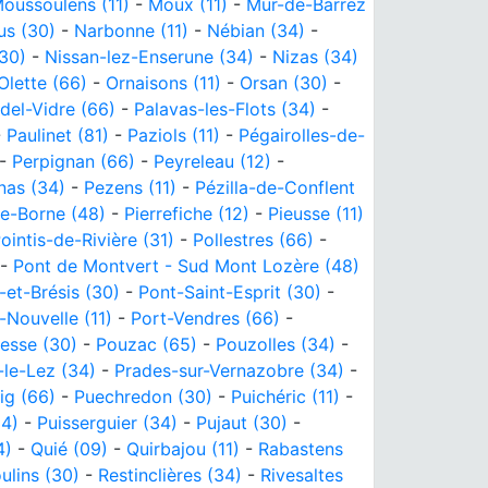
oussoulens (11)
-
Moux (11)
-
Mur-de-Barrez
s (30)
-
Narbonne (11)
-
Nébian (34)
-
30)
-
Nissan-lez-Enserune (34)
-
Nizas (34)
Olette (66)
-
Ornaisons (11)
-
Orsan (30)
-
del-Vidre (66)
-
Palavas-les-Flots (34)
-
-
Paulinet (81)
-
Paziols (11)
-
Pégairolles-de-
-
Perpignan (66)
-
Peyreleau (12)
-
nas (34)
-
Pezens (11)
-
Pézilla-de-Conflent
e-Borne (48)
-
Pierrefiche (12)
-
Pieusse (11)
ointis-de-Rivière (31)
-
Pollestres (66)
-
-
Pont de Montvert - Sud Mont Lozère (48)
-et-Brésis (30)
-
Pont-Saint-Esprit (30)
-
-Nouvelle (11)
-
Port-Vendres (66)
-
esse (30)
-
Pouzac (65)
-
Pouzolles (34)
-
-le-Lez (34)
-
Prades-sur-Vernazobre (34)
-
ig (66)
-
Puechredon (30)
-
Puichéric (11)
-
34)
-
Puisserguier (34)
-
Pujaut (30)
-
4)
-
Quié (09)
-
Quirbajou (11)
-
Rabastens
lins (30)
-
Restinclières (34)
-
Rivesaltes