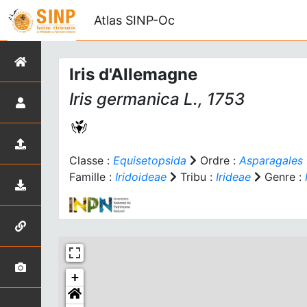
Atlas SINP-Oc
Iris d'Allemagne
Iris germanica
L., 1753
Classe :
Equisetopsida
Ordre :
Asparagales
Famille :
Iridoideae
Tribu :
Irideae
Genre :
+