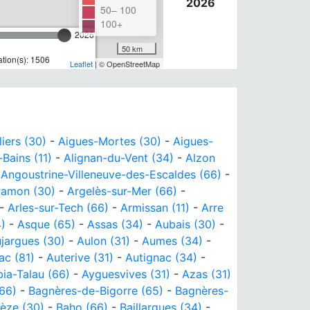
2026
50– 100
100+
2026
50 km
tion(s): 1506
Leaflet
| © OpenStreetMap
liers (30)
-
Aigues-Mortes (30)
-
Aigues-
-Bains (11)
-
Alignan-du-Vent (34)
-
Alzon
-
Angoustrine-Villeneuve-des-Escaldes (66)
-
ramon (30)
-
Argelès-sur-Mer (66)
-
-
Arles-sur-Tech (66)
-
Armissan (11)
-
Arre
4)
-
Asque (65)
-
Assas (34)
-
Aubais (30)
-
jargues (30)
-
Aulon (31)
-
Aumes (34)
-
ac (81)
-
Auterive (31)
-
Autignac (34)
-
ia-Talau (66)
-
Ayguesvives (31)
-
Azas (31)
66)
-
Bagnères-de-Bigorre (65)
-
Bagnères-
èze (30)
-
Baho (66)
-
Baillargues (34)
-