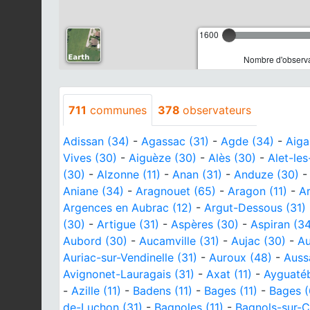
1600
Nombre d'observa
711
communes
378
observateurs
Adissan (34)
-
Agassac (31)
-
Agde (34)
-
Aiga
Vives (30)
-
Aiguèze (30)
-
Alès (30)
-
Alet-les
(30)
-
Alzonne (11)
-
Anan (31)
-
Anduze (30)
Aniane (34)
-
Aragnouet (65)
-
Aragon (11)
-
A
Argences en Aubrac (12)
-
Argut-Dessous (31)
(30)
-
Artigue (31)
-
Aspères (30)
-
Aspiran (3
Aubord (30)
-
Aucamville (31)
-
Aujac (30)
-
Au
Auriac-sur-Vendinelle (31)
-
Auroux (48)
-
Auss
Avignonet-Lauragais (31)
-
Axat (11)
-
Ayguatéb
-
Azille (11)
-
Badens (11)
-
Bages (11)
-
Bages (
de-Luchon (31)
-
Bagnoles (11)
-
Bagnols-sur-C