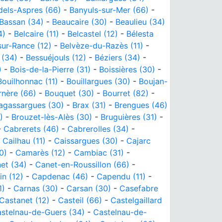
dels-Aspres (66)
-
Banyuls-sur-Mer (66)
-
Bassan (34)
-
Beaucaire (30)
-
Beaulieu (34)
4)
-
Belcaire (11)
-
Belcastel (12)
-
Bélesta
ur-Rance (12)
-
Belvèze-du-Razès (11)
-
 (34)
-
Bessuéjouls (12)
-
Béziers (34)
-
)
-
Bois-de-la-Pierre (31)
-
Boissières (30)
-
Bouilhonnac (11)
-
Bouillargues (30)
-
Boujan-
rnère (66)
-
Bouquet (30)
-
Bourret (82)
-
agassargues (30)
-
Brax (31)
-
Brengues (46)
)
-
Brouzet-lès-Alès (30)
-
Bruguières (31)
-
-
Cabrerets (46)
-
Cabrerolles (34)
-
-
Cailhau (11)
-
Caissargues (30)
-
Cajarc
0)
-
Camarès (12)
-
Cambiac (31)
-
et (34)
-
Canet-en-Roussillon (66)
-
in (12)
-
Capdenac (46)
-
Capendu (11)
-
1)
-
Carnas (30)
-
Carsan (30)
-
Casefabre
Castanet (12)
-
Casteil (66)
-
Castelgaillard
stelnau-de-Guers (34)
-
Castelnau-de-