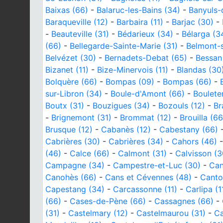
Baixas (66)
-
Balaruc-les-Bains (34)
-
Banyuls-
Baraqueville (12)
-
Barbaira (11)
-
Barjac (30)
-
-
Beauteville (31)
-
Bédarieux (34)
-
Bélarga (3
(66)
-
Bellegarde-Sainte-Marie (31)
-
Belmont-s
Belvézet (30)
-
Bernadets-Debat (65)
-
Bessan
Bizanet (11)
-
Bize-Minervois (11)
-
Blandas (30
Bolquère (66)
-
Bompas (09)
-
Bompas (66)
-
sur-Libron (34)
-
Boule-d'Amont (66)
-
Boulete
Boutx (31)
-
Bouzigues (34)
-
Bozouls (12)
-
Br
-
Brignemont (31)
-
Brommat (12)
-
Brouilla (66
Brusque (12)
-
Cabanès (12)
-
Cabestany (66)
Cabrières (30)
-
Cabrières (34)
-
Cahors (46)
(46)
-
Calce (66)
-
Calmont (31)
-
Calvisson (3
Campagne (34)
-
Campestre-et-Luc (30)
-
Can
Canohès (66)
-
Cans et Cévennes (48)
-
Canto
Capestang (34)
-
Carcassonne (11)
-
Carlipa (1
(66)
-
Cases-de-Pène (66)
-
Cassagnes (66)
-
(31)
-
Castelmary (12)
-
Castelmaurou (31)
-
Ca