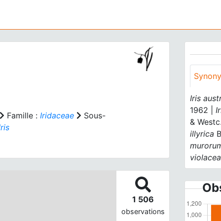
Synon
Iris aust
1962 |
I
Famille :
Iridaceae
Sous-
& Westc
Iris
illyrica
B
muroru
violace
Obs
1 506
observations