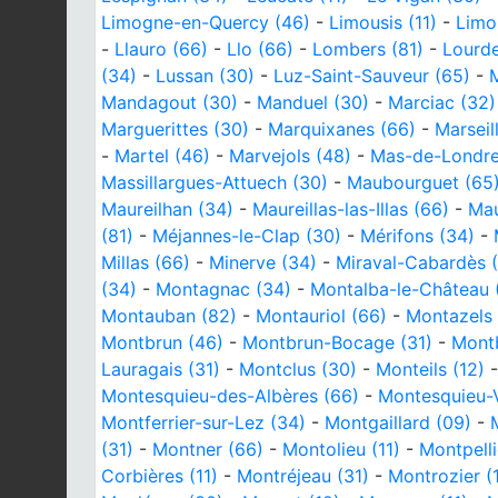
Limogne-en-Quercy (46)
-
Limousis (11)
-
Limo
-
Llauro (66)
-
Llo (66)
-
Lombers (81)
-
Lourde
(34)
-
Lussan (30)
-
Luz-Saint-Sauveur (65)
-
M
Mandagout (30)
-
Manduel (30)
-
Marciac (32)
Marguerittes (30)
-
Marquixanes (66)
-
Marseil
-
Martel (46)
-
Marvejols (48)
-
Mas-de-Londre
Massillargues-Attuech (30)
-
Maubourguet (65
Maureilhan (34)
-
Maureillas-las-Illas (66)
-
Mau
(81)
-
Méjannes-le-Clap (30)
-
Mérifons (34)
-
Millas (66)
-
Minerve (34)
-
Miraval-Cabardès (
(34)
-
Montagnac (34)
-
Montalba-le-Château 
Montauban (82)
-
Montauriol (66)
-
Montazels 
Montbrun (46)
-
Montbrun-Bocage (31)
-
Montb
Lauragais (31)
-
Montclus (30)
-
Monteils (12)
Montesquieu-des-Albères (66)
-
Montesquieu-V
Montferrier-sur-Lez (34)
-
Montgaillard (09)
-
(31)
-
Montner (66)
-
Montolieu (11)
-
Montpelli
Corbières (11)
-
Montréjeau (31)
-
Montrozier (