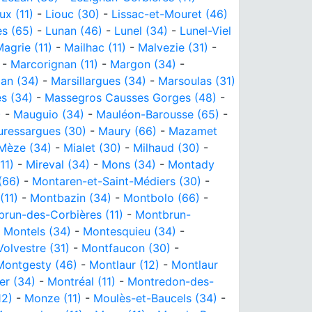
ux (11)
-
Liouc (30)
-
Lissac-et-Mouret (46)
s (65)
-
Lunan (46)
-
Lunel (34)
-
Lunel-Viel
agrie (11)
-
Mailhac (11)
-
Malvezie (31)
-
-
Marcorignan (11)
-
Margon (34)
-
lan (34)
-
Marsillargues (34)
-
Marsoulas (31)
s (34)
-
Massegros Causses Gorges (48)
-
)
-
Mauguio (34)
-
Mauléon-Barousse (65)
-
ressargues (30)
-
Maury (66)
-
Mazamet
Mèze (34)
-
Mialet (30)
-
Milhaud (30)
-
11)
-
Mireval (34)
-
Mons (34)
-
Montady
(66)
-
Montaren-et-Saint-Médiers (30)
-
(11)
-
Montbazin (34)
-
Montbolo (66)
-
run-des-Corbières (11)
-
Montbrun-
-
Montels (34)
-
Montesquieu (34)
-
olvestre (31)
-
Montfaucon (30)
-
Montgesty (46)
-
Montlaur (12)
-
Montlaur
er (34)
-
Montréal (11)
-
Montredon-des-
12)
-
Monze (11)
-
Moulès-et-Baucels (34)
-