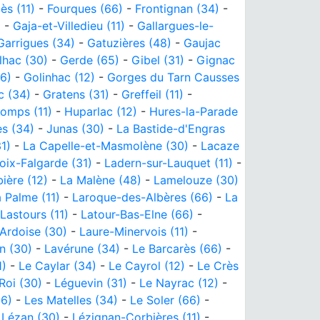
ès (11)
-
Fourques (66)
-
Frontignan (34)
-
)
-
Gaja-et-Villedieu (11)
-
Gallargues-le-
Garrigues (34)
-
Gatuzières (48)
-
Gaujac
lhac (30)
-
Gerde (65)
-
Gibel (31)
-
Gignac
66)
-
Golinhac (12)
-
Gorges du Tarn Causses
c (34)
-
Gratens (31)
-
Greffeil (11)
-
omps (11)
-
Huparlac (12)
-
Hures-la-Parade
s (34)
-
Junas (30)
-
La Bastide-d'Engras
1)
-
La Capelle-et-Masmolène (30)
-
Lacaze
oix-Falgarde (31)
-
Ladern-sur-Lauquet (11)
-
ière (12)
-
La Malène (48)
-
Lamelouze (30)
 Palme (11)
-
Laroque-des-Albères (66)
-
La
Lastours (11)
-
Latour-Bas-Elne (66)
-
'Ardoise (30)
-
Laure-Minervois (11)
-
n (30)
-
Lavérune (34)
-
Le Barcarès (66)
-
1)
-
Le Caylar (34)
-
Le Cayrol (12)
-
Le Crès
Roi (30)
-
Léguevin (31)
-
Le Nayrac (12)
-
66)
-
Les Matelles (34)
-
Le Soler (66)
-
-
Lézan (30)
-
Lézignan-Corbières (11)
-