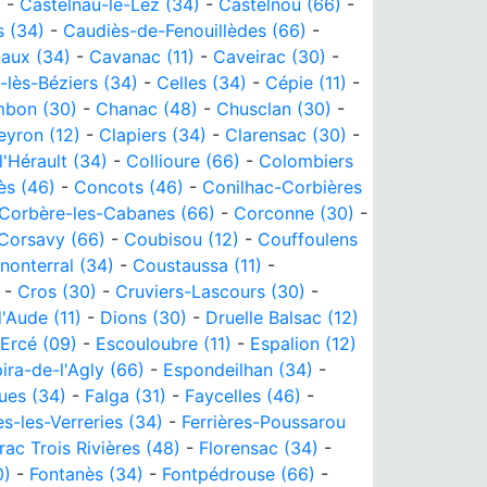
)
-
Castelnau-le-Lez (34)
-
Castelnou (66)
-
s (34)
-
Caudiès-de-Fenouillèdes (66)
-
aux (34)
-
Cavanac (11)
-
Caveirac (30)
-
-lès-Béziers (34)
-
Celles (34)
-
Cépie (11)
-
bon (30)
-
Chanac (48)
-
Chusclan (30)
-
eyron (12)
-
Clapiers (34)
-
Clarensac (30)
-
'Hérault (34)
-
Collioure (66)
-
Colombiers
ès (46)
-
Concots (46)
-
Conilhac-Corbières
Corbère-les-Cabanes (66)
-
Corconne (30)
-
Corsavy (66)
-
Coubisou (12)
-
Couffoulens
nonterral (34)
-
Coustaussa (11)
-
-
Cros (30)
-
Cruviers-Lascours (30)
-
'Aude (11)
-
Dions (30)
-
Druelle Balsac (12)
Ercé (09)
-
Escouloubre (11)
-
Espalion (12)
ira-de-l'Agly (66)
-
Espondeilhan (34)
-
ues (34)
-
Falga (31)
-
Faycelles (46)
-
es-les-Verreries (34)
-
Ferrières-Poussarou
rac Trois Rivières (48)
-
Florensac (34)
-
0)
-
Fontanès (34)
-
Fontpédrouse (66)
-