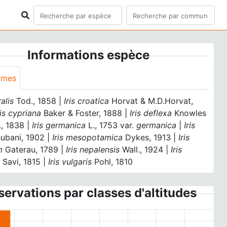
Informations espèce
ymes
ralis
Tod., 1858 |
Iris croatica
Horvat & M.D.Horvat,
ris cypriana
Baker & Foster, 1888 |
Iris deflexa
Knowles
., 1838 |
Iris germanica
L., 1753 var.
germanica
|
Iris
ubani, 1902 |
Iris mesopotamica
Dykes, 1913 |
Iris
m
Gaterau, 1789 |
Iris nepalensis
Wall., 1924 |
Iris
a
Savi, 1815 |
Iris vulgaris
Pohl, 1810
ervations par classes d'altitudes