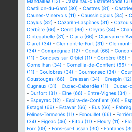
Mandailles (12)
-
Castelnau-d'Estrétefonds (31
Castillon-du-Gard (30)
-
Castres (81)
-
Castrie
Caunes-Minervois (11)
-
Caussiniojouls (34)
-
C
Caylus (82)
-
Cazarilh-Laspènes (31)
-
Cazouls
Cerbère (66)
-
Céret (66)
-
Ceyras (34)
-
Cham
Cintegabelle (31)
-
Claira (66)
-
Clairvaux-d'Av
Claret (34)
-
Clermont-le-Fort (31)
-
Clermont-l
(34)
-
Comprégnac (12)
-
Conat (66)
-
Concor
(11)
-
Conques-sur-Orbiel (11)
-
Corbère (66)
-
Corneilhan (34)
-
Corneilla-de-Conflent (66)
-
(11)
-
Coulobres (34)
-
Cournonsec (34)
-
Cour
Coustouges (66)
-
Creissan (34)
-
Crespin (12)
Cugnaux (31)
-
Cuxac-Cabardès (11)
-
Cuxac-d
-
Durfort (81)
-
Elne (66)
-
Entre-Vignes (34)
-
-
Espeyrac (12)
-
Espira-de-Conflent (66)
-
Esp
Estagel (66)
-
Estavar (66)
-
Eus (66)
-
Fabrèg
Félines-Termenès (11)
-
Fenouillet (66)
-
Ferrièr
(34)
-
Figeac (46)
-
Fitou (11)
-
Fleury (11)
-
Flo
Foix (09)
-
Fons-sur-Lussan (30)
-
Fontanès (3