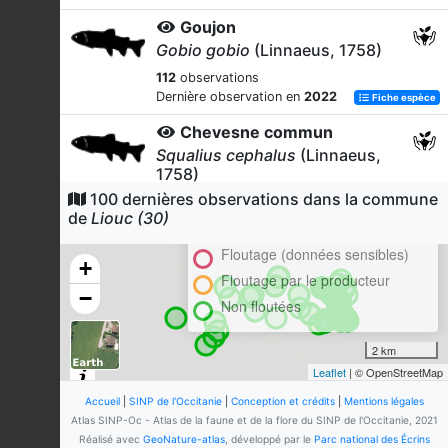
Goujon
Gobio gobio
(Linnaeus, 1758)
112
observations
Dernière observation en
2022
Fiche espèce
Chevesne commun
Squalius cephalus
(Linnaeus,
1758)
100 dernières observations dans la commune
Cluster
112
observations
de
Liouc (30)
Dernière observation en
2022
Fiche espèce
En attente de validation régionale
Floutage (données sensibles)
Perche-soleil
+
Lepomis gibbosus
(Linnaeus,
Floutage par le producteur
−
1758)
Non floutées
112
observations
Dernière observation en
2022
Fiche espèce
2 km
Leaflet
| © OpenStreetMap
Gardon
Rutilus rutilus
(Linnaeus, 1758)
Accueil
|
SINP de l'Occitanie
|
Conception et crédits
|
Mentions légales
Atlas SINP-Oc - Atlas de la faune et de la flore du SINP de l'Occitanie, 2021
111
observations
Réalisé avec
GeoNature-atlas
, développé par le
Parc national des Écrins