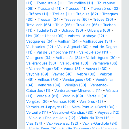
(11)
-
Tourouzelle (11)
-
Tourreilles (11)
-
Tourtouse
(09)
-
Trassanel (11)
-
Trausse (11)
-
Traversères (32)
-
Trèbes (11)
-
Treilles (11)
-
Tréjouls (82)
-
Tresques
(30)
-
Tressan (34)
-
Tresserre (66)
-
Trèves (30)
-
Trévillach (66)
-
Trilla (66)
-
Trouillas (66)
-
Tuchan
(11)
-
Tudelle (32)
-
Uchaud (30)
-
Urbanya (66)
-
Urs (09)
-
Ussat (09)
-
Vabres-l'Abbaye (12)
-
Vacquières (34)
-
Vailhan (34)
-
Vailhauquès (34)
-
Vailhourles (12)
-
Val-d'Aigoual (30)
-
Val-de-Dagne
(11)
-
Val de Lambronne (11)
-
Val-du-Faby (11)
-
Valergues (34)
-
Valflaunès (34)
-
Vallabrègues (30)
-
Vallérargues (30)
-
Valliguières (30)
-
Valmanya (66)
-
Valras-Plage (34)
-
Vaour (81)
-
Vauvert (30)
-
Vaychis (09)
-
Vayrac (46)
-
Vèbre (09)
-
Vebron
(48)
-
Vélieux (34)
-
Vendargues (34)
-
Vendémian
(34)
-
Vendres (34)
-
Vénéjan (30)
-
Ventenac-
Cabardès (11)
-
Ventenac-en-Minervois (11)
-
Véraza
(11)
-
Verdalle (81)
-
Verdun (09)
-
Verfeuil (30)
-
Vergèze (30)
-
Vernaux (09)
-
Verrières (12)
-
Versols-et-Lapeyre (12)
-
Vers-Pont-du-Gard (30)
-
Verzeille (11)
-
Vestric-et-Candiac (30)
-
Veyreau (12)
-
Viala-du-Pas-de-Jaux (12)
-
Viala-du-Tarn (12)
-
Vias (34)
-
Vic-Fezensac (32)
-
Vic-la-Gardiole (34)
-
Vic-le-Fesq (30)
-
Vieille-Toulouse (31)
-
Vieussan