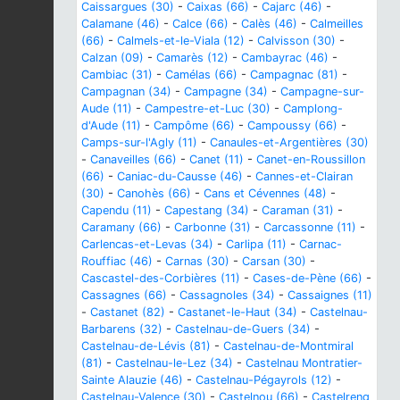
Caissargues (30)
-
Caixas (66)
-
Cajarc (46)
-
Calamane (46)
-
Calce (66)
-
Calès (46)
-
Calmeilles
(66)
-
Calmels-et-le-Viala (12)
-
Calvisson (30)
-
Calzan (09)
-
Camarès (12)
-
Cambayrac (46)
-
Cambiac (31)
-
Camélas (66)
-
Campagnac (81)
-
Campagnan (34)
-
Campagne (34)
-
Campagne-sur-
Aude (11)
-
Campestre-et-Luc (30)
-
Camplong-
d'Aude (11)
-
Campôme (66)
-
Campoussy (66)
-
Camps-sur-l'Agly (11)
-
Canaules-et-Argentières (30)
-
Canaveilles (66)
-
Canet (11)
-
Canet-en-Roussillon
(66)
-
Caniac-du-Causse (46)
-
Cannes-et-Clairan
(30)
-
Canohès (66)
-
Cans et Cévennes (48)
-
Capendu (11)
-
Capestang (34)
-
Caraman (31)
-
Caramany (66)
-
Carbonne (31)
-
Carcassonne (11)
-
Carlencas-et-Levas (34)
-
Carlipa (11)
-
Carnac-
Rouffiac (46)
-
Carnas (30)
-
Carsan (30)
-
Cascastel-des-Corbières (11)
-
Cases-de-Pène (66)
-
Cassagnes (66)
-
Cassagnoles (34)
-
Cassaignes (11)
-
Castanet (82)
-
Castanet-le-Haut (34)
-
Castelnau-
Barbarens (32)
-
Castelnau-de-Guers (34)
-
Castelnau-de-Lévis (81)
-
Castelnau-de-Montmiral
(81)
-
Castelnau-le-Lez (34)
-
Castelnau Montratier-
Sainte Alauzie (46)
-
Castelnau-Pégayrols (12)
-
Castelnau-Valence (30)
-
Castelnou (66)
-
Castelreng