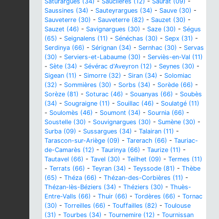
Saturargues (34)
-
Sauclières (12)
-
Saurat (09)
-
Saussines (34)
-
Sauteyrargues (34)
-
Sauve (30)
-
Sauveterre (30)
-
Sauveterre (82)
-
Sauzet (30)
-
Sauzet (46)
-
Savignargues (30)
-
Saze (30)
-
Ségus
(65)
-
Seignalens (11)
-
Sénéchas (30)
-
Sepx (31)
-
Serdinya (66)
-
Sérignan (34)
-
Sernhac (30)
-
Servas
(30)
-
Serviers-et-Labaume (30)
-
Serviès-en-Val (11)
-
Sète (34)
-
Sévérac d'Aveyron (12)
-
Seynes (30)
-
Sigean (11)
-
Simorre (32)
-
Siran (34)
-
Solomiac
(32)
-
Sommières (30)
-
Sorbs (34)
-
Sorède (66)
-
Sorèze (81)
-
Soturac (46)
-
Souanyas (66)
-
Soubès
(34)
-
Sougraigne (11)
-
Souillac (46)
-
Soulatgé (11)
-
Soulomès (46)
-
Soumont (34)
-
Sournia (66)
-
Soustelle (30)
-
Souvignargues (30)
-
Sumène (30)
-
Surba (09)
-
Sussargues (34)
-
Talairan (11)
-
Tarascon-sur-Ariège (09)
-
Tarerach (66)
-
Tauriac-
de-Camarès (12)
-
Taurinya (66)
-
Taurize (11)
-
Tautavel (66)
-
Tavel (30)
-
Teilhet (09)
-
Termes (11)
-
Terrats (66)
-
Teyran (34)
-
Teyssode (81)
-
Thèbe
(65)
-
Théza (66)
-
Thézan-des-Corbières (11)
-
Thézan-lès-Béziers (34)
-
Théziers (30)
-
Thuès-
Entre-Valls (66)
-
Thuir (66)
-
Tordères (66)
-
Tornac
(30)
-
Torreilles (66)
-
Touffailles (82)
-
Toulouse
(31)
-
Tourbes (34)
-
Tournemire (12)
-
Tournissan