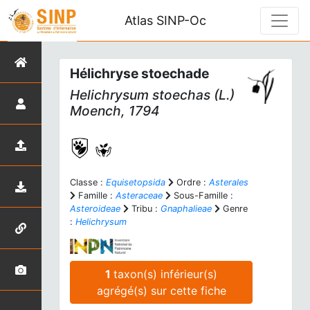
Atlas SINP-Oc
Hélichryse stoechade
Helichrysum stoechas
(L.)
Moench, 1794
Classe :
Equisetopsida
Ordre :
Asterales
Famille :
Asteraceae
Sous-Famille :
Asteroideae
Tribu :
Gnaphalieae
Genre
:
Helichrysum
1
taxon(s) inférieur(s)
agrégé(s) sur cette fiche