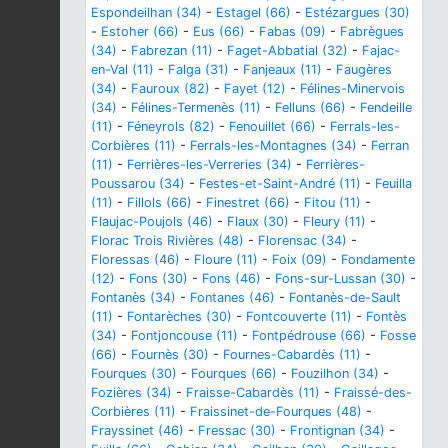
Espondeilhan (34)
-
Estagel (66)
-
Estézargues (30)
-
Estoher (66)
-
Eus (66)
-
Fabas (09)
-
Fabrègues
(34)
-
Fabrezan (11)
-
Faget-Abbatial (32)
-
Fajac-
en-Val (11)
-
Falga (31)
-
Fanjeaux (11)
-
Faugères
(34)
-
Fauroux (82)
-
Fayet (12)
-
Félines-Minervois
(34)
-
Félines-Termenès (11)
-
Felluns (66)
-
Fendeille
(11)
-
Féneyrols (82)
-
Fenouillet (66)
-
Ferrals-les-
Corbières (11)
-
Ferrals-les-Montagnes (34)
-
Ferran
(11)
-
Ferrières-les-Verreries (34)
-
Ferrières-
Poussarou (34)
-
Festes-et-Saint-André (11)
-
Feuilla
(11)
-
Fillols (66)
-
Finestret (66)
-
Fitou (11)
-
Flaujac-Poujols (46)
-
Flaux (30)
-
Fleury (11)
-
Florac Trois Rivières (48)
-
Florensac (34)
-
Floressas (46)
-
Floure (11)
-
Foix (09)
-
Fondamente
(12)
-
Fons (30)
-
Fons (46)
-
Fons-sur-Lussan (30)
-
Fontanès (34)
-
Fontanes (46)
-
Fontanès-de-Sault
(11)
-
Fontarèches (30)
-
Fontcouverte (11)
-
Fontès
(34)
-
Fontjoncouse (11)
-
Fontpédrouse (66)
-
Fosse
(66)
-
Fournès (30)
-
Fournes-Cabardès (11)
-
Fourques (30)
-
Fourques (66)
-
Fouzilhon (34)
-
Fozières (34)
-
Fraisse-Cabardès (11)
-
Fraissé-des-
Corbières (11)
-
Fraissinet-de-Fourques (48)
-
Frayssinet (46)
-
Fressac (30)
-
Frontignan (34)
-