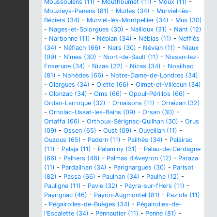
Moussoulens (11)
-
Mouthoumet (11)
-
Moux (11)
-
Mouzieys-Panens (81)
-
Murles (34)
-
Murviel-lès-
Béziers (34)
-
Murviel-lès-Montpellier (34)
-
Mus (30)
-
Nages-et-Solorgues (30)
-
Nailloux (31)
-
Nant (12)
-
Narbonne (11)
-
Nébian (34)
-
Nébias (11)
-
Neffiès
(34)
-
Néfiach (66)
-
Ners (30)
-
Névian (11)
-
Niaux
(09)
-
Nîmes (30)
-
Niort-de-Sault (11)
-
Nissan-lez-
Enserune (34)
-
Nizas (32)
-
Nizas (34)
-
Noailhac
(81)
-
Nohèdes (66)
-
Notre-Dame-de-Londres (34)
-
Olargues (34)
-
Olette (66)
-
Olmet-et-Villecun (34)
-
Olonzac (34)
-
Oms (66)
-
Opoul-Périllos (66)
-
Ordan-Larroque (32)
-
Ornaisons (11)
-
Ornézan (32)
-
Ornolac-Ussat-les-Bains (09)
-
Orsan (30)
-
Ortaffa (66)
-
Orthoux-Sérignac-Quilhan (30)
-
Orus
(09)
-
Ossen (65)
-
Oust (09)
-
Ouveillan (11)
-
Ouzous (65)
-
Padern (11)
-
Pailhès (34)
-
Palairac
(11)
-
Palaja (11)
-
Palaminy (31)
-
Palau-de-Cerdagne
(66)
-
Palhers (48)
-
Palmas d'Aveyron (12)
-
Paraza
(11)
-
Pardailhan (34)
-
Parignargues (30)
-
Parisot
(82)
-
Passa (66)
-
Paulhan (34)
-
Paulhe (12)
-
Pauligne (11)
-
Pavie (32)
-
Payra-sur-l'Hers (11)
-
Payrignac (46)
-
Payrin-Augmontel (81)
-
Paziols (11)
-
Pégairolles-de-Buèges (34)
-
Pégairolles-de-
l'Escalette (34)
-
Pennautier (11)
-
Penne (81)
-