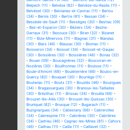
Belpech (11)
-
Belvèze (82)
-
Belvèze-du-Razès (11)
-
Belvézet (30)
-
Belvianes-et-Cavirac (11)
-
Berlou
(34)
-
Bernis (30)
-
Bertre (81)
-
Bessan (34)
-
Bessède-de-Sault (11)
-
Bessèges (30)
-
Bestiac (09)
-
Bez-et-Esparon (30)
-
Béziers (34)
-
Bezins-
Garraux (31)
-
Bezouce (30)
-
Biran (32)
-
Bizanet
(11)
-
Bize-Minervois (11)
-
Blagnac (31)
-
Blandas
(30)
-
Blars (46)
-
Blauzac (30)
-
Blomac (11)
-
Boisseron (34)
-
Boisset (34)
-
Boisset-et-Gaujac
(30)
-
Boissières (30)
-
Boissières (46)
-
Bonas (32)
-
Bouan (09)
-
Boucagnères (32)
-
Boucoiran-et-
Nozières (30)
-
Bouilhonnac (11)
-
Bouisse (11)
-
Boule-d'Amont (66)
-
Bouleternère (66)
-
Bouloc-en-
Quercy (82)
-
Bouquet (30)
-
Bouriège (11)
-
Boutenac (11)
-
Boutx (31)
-
Bouziès (46)
-
Bouzigues
(34)
-
Bragassargues (30)
-
Branoux-les-Taillades
(30)
-
Brézilhac (11)
-
Brissac (34)
-
Brouilla (66)
-
Brouzet-lès-Alès (30)
-
Brouzet-lès-Quissac (30)
-
Bruniquel (82)
-
Brusque (12)
-
Bugarach (11)
-
Buzignargues (34)
-
Cabestany (66)
-
Cabrerolles
(34)
-
Cabrespine (11)
-
Cabrières (30)
-
Cabrières
(34)
-
Cadrieu (46)
-
Cagnac-les-Mines (81)
-
Cahors
(46)
-
Cailhau (11)
-
Cailla (11)
-
Caillavet (32)
-