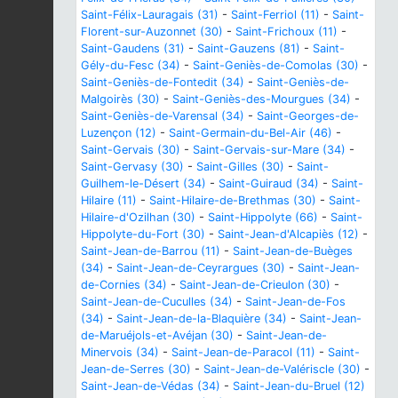
Saint-Félix-Lauragais (31)
-
Saint-Ferriol (11)
-
Saint-
Florent-sur-Auzonnet (30)
-
Saint-Frichoux (11)
-
Saint-Gaudens (31)
-
Saint-Gauzens (81)
-
Saint-
Gély-du-Fesc (34)
-
Saint-Geniès-de-Comolas (30)
-
Saint-Geniès-de-Fontedit (34)
-
Saint-Geniès-de-
Malgoirès (30)
-
Saint-Geniès-des-Mourgues (34)
-
Saint-Geniès-de-Varensal (34)
-
Saint-Georges-de-
Luzençon (12)
-
Saint-Germain-du-Bel-Air (46)
-
Saint-Gervais (30)
-
Saint-Gervais-sur-Mare (34)
-
Saint-Gervasy (30)
-
Saint-Gilles (30)
-
Saint-
Guilhem-le-Désert (34)
-
Saint-Guiraud (34)
-
Saint-
Hilaire (11)
-
Saint-Hilaire-de-Brethmas (30)
-
Saint-
Hilaire-d'Ozilhan (30)
-
Saint-Hippolyte (66)
-
Saint-
Hippolyte-du-Fort (30)
-
Saint-Jean-d'Alcapiès (12)
-
Saint-Jean-de-Barrou (11)
-
Saint-Jean-de-Buèges
(34)
-
Saint-Jean-de-Ceyrargues (30)
-
Saint-Jean-
de-Cornies (34)
-
Saint-Jean-de-Crieulon (30)
-
Saint-Jean-de-Cuculles (34)
-
Saint-Jean-de-Fos
(34)
-
Saint-Jean-de-la-Blaquière (34)
-
Saint-Jean-
de-Maruéjols-et-Avéjan (30)
-
Saint-Jean-de-
Minervois (34)
-
Saint-Jean-de-Paracol (11)
-
Saint-
Jean-de-Serres (30)
-
Saint-Jean-de-Valériscle (30)
-
Saint-Jean-de-Védas (34)
-
Saint-Jean-du-Bruel (12)