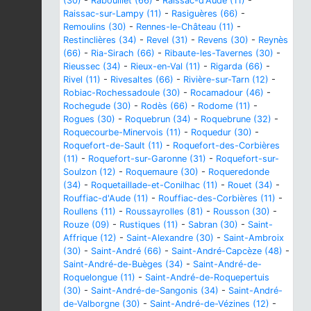
(30)
-
Rabouillet (66)
-
Raissac-d'Aude (11)
-
Raissac-sur-Lampy (11)
-
Rasiguères (66)
-
Remoulins (30)
-
Rennes-le-Château (11)
-
Restinclières (34)
-
Revel (31)
-
Revens (30)
-
Reynès
(66)
-
Ria-Sirach (66)
-
Ribaute-les-Tavernes (30)
-
Rieussec (34)
-
Rieux-en-Val (11)
-
Rigarda (66)
-
Rivel (11)
-
Rivesaltes (66)
-
Rivière-sur-Tarn (12)
-
Robiac-Rochessadoule (30)
-
Rocamadour (46)
-
Rochegude (30)
-
Rodès (66)
-
Rodome (11)
-
Rogues (30)
-
Roquebrun (34)
-
Roquebrune (32)
-
Roquecourbe-Minervois (11)
-
Roquedur (30)
-
Roquefort-de-Sault (11)
-
Roquefort-des-Corbières
(11)
-
Roquefort-sur-Garonne (31)
-
Roquefort-sur-
Soulzon (12)
-
Roquemaure (30)
-
Roqueredonde
(34)
-
Roquetaillade-et-Conilhac (11)
-
Rouet (34)
-
Rouffiac-d'Aude (11)
-
Rouffiac-des-Corbières (11)
-
Roullens (11)
-
Roussayrolles (81)
-
Rousson (30)
-
Rouze (09)
-
Rustiques (11)
-
Sabran (30)
-
Saint-
Affrique (12)
-
Saint-Alexandre (30)
-
Saint-Ambroix
(30)
-
Saint-André (66)
-
Saint-André-Capcèze (48)
-
Saint-André-de-Buèges (34)
-
Saint-André-de-
Roquelongue (11)
-
Saint-André-de-Roquepertuis
(30)
-
Saint-André-de-Sangonis (34)
-
Saint-André-
de-Valborgne (30)
-
Saint-André-de-Vézines (12)
-