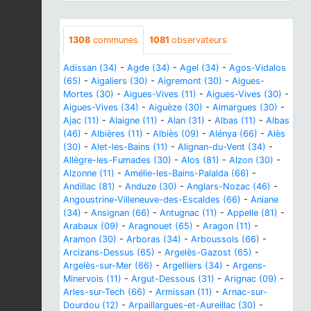
1308
communes
1081
observateurs
Adissan (34)
-
Agde (34)
-
Agel (34)
-
Agos-Vidalos
(65)
-
Aigaliers (30)
-
Aigremont (30)
-
Aigues-
Mortes (30)
-
Aigues-Vives (11)
-
Aigues-Vives (30)
-
Aigues-Vives (34)
-
Aiguèze (30)
-
Aimargues (30)
-
Ajac (11)
-
Alaigne (11)
-
Alan (31)
-
Albas (11)
-
Albas
(46)
-
Albières (11)
-
Albiès (09)
-
Alénya (66)
-
Alès
(30)
-
Alet-les-Bains (11)
-
Alignan-du-Vent (34)
-
Allègre-les-Fumades (30)
-
Alos (81)
-
Alzon (30)
-
Alzonne (11)
-
Amélie-les-Bains-Palalda (66)
-
Andillac (81)
-
Anduze (30)
-
Anglars-Nozac (46)
-
Angoustrine-Villeneuve-des-Escaldes (66)
-
Aniane
(34)
-
Ansignan (66)
-
Antugnac (11)
-
Appelle (81)
-
Arabaux (09)
-
Aragnouet (65)
-
Aragon (11)
-
Aramon (30)
-
Arboras (34)
-
Arboussols (66)
-
Arcizans-Dessus (65)
-
Argelès-Gazost (65)
-
Argelès-sur-Mer (66)
-
Argelliers (34)
-
Argens-
Minervois (11)
-
Argut-Dessous (31)
-
Arignac (09)
-
Arles-sur-Tech (66)
-
Armissan (11)
-
Arnac-sur-
Dourdou (12)
-
Arpaillargues-et-Aureillac (30)
-