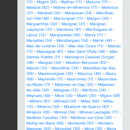
(11)
-
Magrin (81)
-
Mailhac (11)
-
Maisons (11)
-
Malause (82)
-
Malves-en-Minervois (11)
-
Mancioux
(31)
-
Manduel (30)
-
Maraussan (34)
-
Marcilhac-
sur-Célé (46)
-
Marcorignan (11)
-
Margon (34)
-
Marguerittes (30)
-
Marignac (31)
-
Marignac-
Laspeyres (31)
-
Marnaves (81)
-
Marnhagues-et-
Latour (12)
-
Marquixanes (66)
-
Marsa (11)
-
Marseillan (34)
-
Marsillargues (34)
-
Martel (46)
-
Mas-de-Londres (34)
-
Mas-des-Cours (11)
-
Massac
(11)
-
Massaguel (81)
-
Mas-Saint-Chély (48)
-
Mas-
Saintes-Puelles (11)
-
Massegros Causses Gorges
(48)
-
Mauguio (34)
-
Mauléon-Barousse (65)
-
Mauran (31)
-
Maureilhan (34)
-
Maureillas-las-Illas
(66)
-
Mauressargues (30)
-
Mauroux (46)
-
Maury
(66)
-
Mayreville (11)
-
Mayronnes (11)
-
Mazerolles-
du-Razès (11)
-
Méjannes-le-Clap (30)
-
Méjannes-
lès-Alès (30)
-
Mélagues (12)
-
Mérifons (34)
-
Meyrueis (48)
-
Mèze (34)
-
Mialet (30)
-
Miglos (09)
-
Milhars (81)
-
Milhaud (30)
-
Millas (66)
-
Millau
(12)
-
Minerve (34)
-
Miramont-de-Quercy (82)
-
Mirepoix (09)
-
Mireval (34)
-
Mireval-Lauragais (11)
-
Molières-Cavaillac (30)
-
Molières-sur-Cèze (30)
-
Molitg-les-Bains (66)
-
Monestiés (81)
-
Monléon-
Magnoac (65)
-
Monoblet (30)
-
Mons (30)
-
Mons