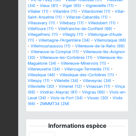
(34)
-
Vieux (81)
-
Viger (65)
-
Vignevieille (11)
-
Villalier (11)
-
Villanière (11)
-
Villardonnel (11)
-
Villar-
Saint-Anselme (11)
-
Villarzel-Cabardès (11)
-
Villasavary (11)
-
Villebazy (11)
-
Villedubert (11)
-
Villefloure (11)
-
Villefranche-de-Conflent (66)
-
Villegailhenc (11)
-
Villegly (11)
-
Villelongue-d'Aude
(11)
-
Villemagne-l'Argentière (34)
-
Villemolaque (66)
-
Villemoustaussou (11)
-
Villeneuve-de-la-Raho (66)
-
Villeneuve-la-Comptal (11)
-
Villeneuve-lès-Avignon
(30)
-
Villeneuve-les-Corbières (11)
-
Villeneuve-lès-
Maguelone (34)
-
Villeneuve-Minervois (11)
-
Villeneuvette (34)
-
Villerouge-Termenès (11)
-
Villesèque (46)
-
Villesèque-des-Corbières (11)
-
Villespy (11)
-
Villetelle (34)
-
Villeveyrac (34)
-
Villevieille (30)
-
Vimenet (12)
-
Vinassan (11)
-
Vinça
(66)
-
Vindrac-Alayrac (81)
-
Vingrau (66)
-
Viols-en-
Laval (34)
-
Viols-le-Fort (34)
-
Vissec (30)
-
Vivès
(66)
-
ZMMMT34 (ZM)
Informations espèce