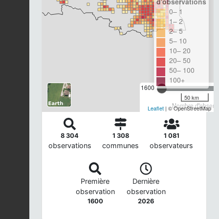
d'observations
0– 1
1– 2
2– 5
5– 10
10– 20
20– 50
50– 100
100+
1600
50 km
Nombre d'observa
Leaflet
| © OpenStreetMap
8 304
1 308
1 081
observations
communes
observateurs
Première
Dernière
observation
observation
1600
2026