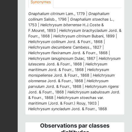
Synonymes
Gnaphalium citrinum
Lam., 1779 |
Gnaphalium
collinum
Salisb., 1796 |
Gnaphalium stoechas
L.,
1753 |
Helichrysum biterrense
H.J.Coste &
F.Mouret, 1893 |
Helichrysum brachycladum
Jord. &
Fourr., 1868 |
Helichrysum citrinum
Bubani, 1899 |
Helichrysum collinum
Jord. & Fourr., 1868 |
Helichrysum decumbens
Cambess., 1827 |
Helichrysum flexiramum
Jord. & Fourr., 1868 |
Helichrysum lanuginosum
Dulac, 1867 |
Helichrysum
lutescens
Jord. & Fourr., 1868 |
Helichrysum
maritimum
Jord. & Fourr., 1868 |
Helichrysum
monspeliense
Jord. & Fourr., 1868 |
Helichrysum
olonnense
Jord. & Fourr., 1868 |
Helichrysum
parvulum
Jord. & Fourr., 1868 |
Helichrysum rigens
Jord. & Fourr., 1868 |
Helichrysum sabulosum
Jord.
& Fourr., 1868 |
Helichrysum stoechas
var.
maritimum
(Jord. & Fourr.) Rouy, 1903 |
Helichrysum syncladum
Jord. & Fourr., 1868
Observations par classes