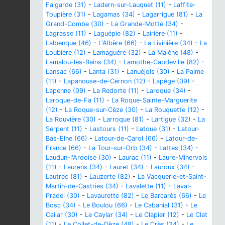
Falgarde (31)
-
Ladern-sur-Lauquet (11)
-
Laffite-
Toupière (31)
-
Lagamas (34)
-
Lagarrigue (81)
-
La
Grand-Combe (30)
-
La Grande-Motte (34)
-
Lagrasse (11)
-
Laguépie (82)
-
Lairière (11)
-
Lalbenque (46)
-
L'Albère (66)
-
La Livinière (34)
-
La
Loubière (12)
-
Lamaguère (32)
-
La Malène (48)
-
Lamalou-les-Bains (34)
-
Lamothe-Capdeville (82)
-
Lansac (66)
-
Lanta (31)
-
Lanuéjols (30)
-
La Palme
(11)
-
Lapanouse-de-Cernon (12)
-
Lapège (09)
-
Lapenne (09)
-
La Redorte (11)
-
Laroque (34)
-
Laroque-de-Fa (11)
-
La Roque-Sainte-Marguerite
(12)
-
La Roque-sur-Cèze (30)
-
La Rouquette (12)
-
La Rouvière (30)
-
Larroque (81)
-
Lartigue (32)
-
La
Serpent (11)
-
Lastours (11)
-
Latoue (31)
-
Latour-
Bas-Elne (66)
-
Latour-de-Carol (66)
-
Latour-de-
France (66)
-
La Tour-sur-Orb (34)
-
Lattes (34)
-
Laudun-l'Ardoise (30)
-
Laurac (11)
-
Laure-Minervois
(11)
-
Laurens (34)
-
Lauret (34)
-
Lauroux (34)
-
Lautrec (81)
-
Lauzerte (82)
-
La Vacquerie-et-Saint-
Martin-de-Castries (34)
-
Lavalette (11)
-
Laval-
Pradel (30)
-
Lavaurette (82)
-
Le Barcarès (66)
-
Le
Bosc (34)
-
Le Boulou (66)
-
Le Cabanial (31)
-
Le
Cailar (30)
-
Le Caylar (34)
-
Le Clapier (12)
-
Le Clat
(11)
-
Le Collet-de-Dèze (48)
-
Le Crès (34)
-
Le