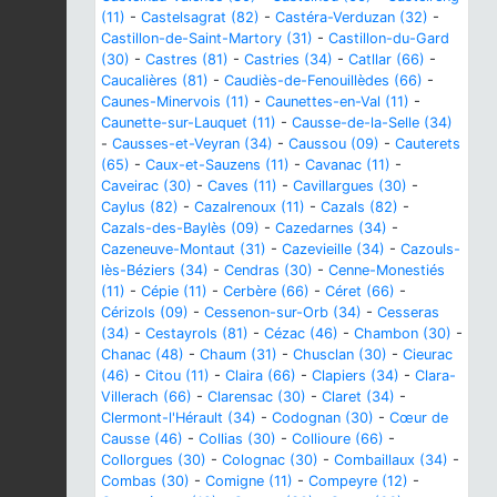
(11)
-
Castelsagrat (82)
-
Castéra-Verduzan (32)
-
Castillon-de-Saint-Martory (31)
-
Castillon-du-Gard
(30)
-
Castres (81)
-
Castries (34)
-
Catllar (66)
-
Caucalières (81)
-
Caudiès-de-Fenouillèdes (66)
-
Caunes-Minervois (11)
-
Caunettes-en-Val (11)
-
Caunette-sur-Lauquet (11)
-
Causse-de-la-Selle (34)
-
Causses-et-Veyran (34)
-
Caussou (09)
-
Cauterets
(65)
-
Caux-et-Sauzens (11)
-
Cavanac (11)
-
Caveirac (30)
-
Caves (11)
-
Cavillargues (30)
-
Caylus (82)
-
Cazalrenoux (11)
-
Cazals (82)
-
Cazals-des-Baylès (09)
-
Cazedarnes (34)
-
Cazeneuve-Montaut (31)
-
Cazevieille (34)
-
Cazouls-
lès-Béziers (34)
-
Cendras (30)
-
Cenne-Monestiés
(11)
-
Cépie (11)
-
Cerbère (66)
-
Céret (66)
-
Cérizols (09)
-
Cessenon-sur-Orb (34)
-
Cesseras
(34)
-
Cestayrols (81)
-
Cézac (46)
-
Chambon (30)
-
Chanac (48)
-
Chaum (31)
-
Chusclan (30)
-
Cieurac
(46)
-
Citou (11)
-
Claira (66)
-
Clapiers (34)
-
Clara-
Villerach (66)
-
Clarensac (30)
-
Claret (34)
-
Clermont-l'Hérault (34)
-
Codognan (30)
-
Cœur de
Causse (46)
-
Collias (30)
-
Collioure (66)
-
Collorgues (30)
-
Colognac (30)
-
Combaillaux (34)
-
Combas (30)
-
Comigne (11)
-
Compeyre (12)
-