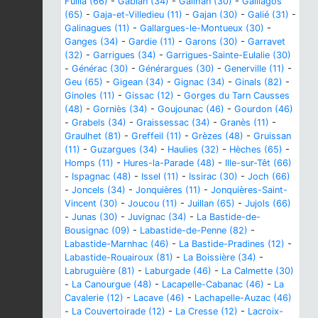
Fuilla (66)
-
Gabian (34)
-
Gailhan (30)
-
Gaillagos
(65)
-
Gaja-et-Villedieu (11)
-
Gajan (30)
-
Galié (31)
-
Galinagues (11)
-
Gallargues-le-Montueux (30)
-
Ganges (34)
-
Gardie (11)
-
Garons (30)
-
Garravet
(32)
-
Garrigues (34)
-
Garrigues-Sainte-Eulalie (30)
-
Générac (30)
-
Générargues (30)
-
Generville (11)
-
Geu (65)
-
Gigean (34)
-
Gignac (34)
-
Ginals (82)
-
Ginoles (11)
-
Gissac (12)
-
Gorges du Tarn Causses
(48)
-
Gorniès (34)
-
Goujounac (46)
-
Gourdon (46)
-
Grabels (34)
-
Graissessac (34)
-
Granès (11)
-
Graulhet (81)
-
Greffeil (11)
-
Grèzes (48)
-
Gruissan
(11)
-
Guzargues (34)
-
Haulies (32)
-
Hèches (65)
-
Homps (11)
-
Hures-la-Parade (48)
-
Ille-sur-Têt (66)
-
Ispagnac (48)
-
Issel (11)
-
Issirac (30)
-
Joch (66)
-
Joncels (34)
-
Jonquières (11)
-
Jonquières-Saint-
Vincent (30)
-
Joucou (11)
-
Juillan (65)
-
Jujols (66)
-
Junas (30)
-
Juvignac (34)
-
La Bastide-de-
Bousignac (09)
-
Labastide-de-Penne (82)
-
Labastide-Marnhac (46)
-
La Bastide-Pradines (12)
-
Labastide-Rouairoux (81)
-
La Boissière (34)
-
Labruguière (81)
-
Laburgade (46)
-
La Calmette (30)
-
La Canourgue (48)
-
Lacapelle-Cabanac (46)
-
La
Cavalerie (12)
-
Lacave (46)
-
Lachapelle-Auzac (46)
-
La Couvertoirade (12)
-
La Cresse (12)
-
Lacroix-