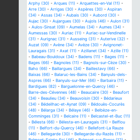
Arphy (30)
-
Arques (11)
-
Arquettes-en-Val (11)
-
Arre (30)
-
Arrigas (30)
-
Aspères (30)
-
Aspiran
(34)
-
Assas (34)
-
Aubais (30)
-
Aubord (30)
-
Aujac (30)
-
Aujargues (30)
-
Aujols (46)
-
Aulon (31)
-
Aulos-Sinsat (09)
-
Aumelas (34)
-
Aumes (34)
-
Aumessas (30)
-
Auriac (11)
-
Auriac-sur-Vendinelle
(31)
-
Aurignac (31)
-
Ausseing (31)
-
Auterive (32)
-
Auzat (09)
-
Avène (34)
-
Avèze (30)
-
Avignonet-
Lauragais (31)
-
Axat (11)
-
Azillanet (34)
-
Azille (11)
-
Babeau-Bouldoux (34)
-
Badens (11)
-
Bages (11)
-
Bages (66)
-
Bagnoles (11)
-
Bagnols-sur-Cèze (30)
-
Baho (66)
-
Baillargues (34)
-
Baillestavy (66)
-
Baixas (66)
-
Balaruc-les-Bains (34)
-
Banyuls-dels-
Aspres (66)
-
Banyuls-sur-Mer (66)
-
Barbaira (11)
-
Bardigues (82)
-
Barguelonne-en-Quercy (46)
-
Barre-des-Cévennes (48)
-
Beaucaire (30)
-
Beaufort
(34)
-
Beaulieu (34)
-
Beauvoisin (30)
-
Bédarieux
(34)
-
Bédeilhac-et-Aynat (09)
-
Bédouès-Cocurès
(48)
-
Bélarga (34)
-
Bélaye (46)
-
Belbèze-en-
Comminges (31)
-
Belcaire (11)
-
Belcastel-et-Buc (11)
-
Bélesta (66)
-
Bélesta-en-Lauragais (31)
-
Belflou
(11)
-
Belfort-du-Quercy (46)
-
Bellefont-La Rauze
(46)
-
Bellegarde (30)
-
Bellegarde-du-Razès (11)
-
Belmont-Sainte-Foi (46)
-
Belmont-sur-Rance (12)
-