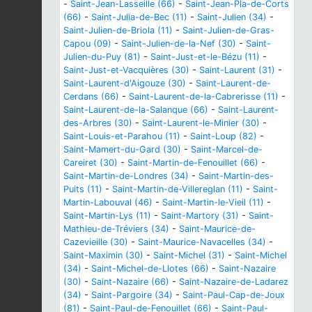
-
Saint-Jean-Lasseille (66)
-
Saint-Jean-Pla-de-Corts
(66)
-
Saint-Julia-de-Bec (11)
-
Saint-Julien (34)
-
Saint-Julien-de-Briola (11)
-
Saint-Julien-de-Gras-
Capou (09)
-
Saint-Julien-de-la-Nef (30)
-
Saint-
Julien-du-Puy (81)
-
Saint-Just-et-le-Bézu (11)
-
Saint-Just-et-Vacquières (30)
-
Saint-Laurent (31)
-
Saint-Laurent-d'Aigouze (30)
-
Saint-Laurent-de-
Cerdans (66)
-
Saint-Laurent-de-la-Cabrerisse (11)
-
Saint-Laurent-de-la-Salanque (66)
-
Saint-Laurent-
des-Arbres (30)
-
Saint-Laurent-le-Minier (30)
-
Saint-Louis-et-Parahou (11)
-
Saint-Loup (82)
-
Saint-Mamert-du-Gard (30)
-
Saint-Marcel-de-
Careiret (30)
-
Saint-Martin-de-Fenouillet (66)
-
Saint-Martin-de-Londres (34)
-
Saint-Martin-des-
Puits (11)
-
Saint-Martin-de-Villereglan (11)
-
Saint-
Martin-Labouval (46)
-
Saint-Martin-le-Vieil (11)
-
Saint-Martin-Lys (11)
-
Saint-Martory (31)
-
Saint-
Mathieu-de-Tréviers (34)
-
Saint-Maurice-de-
Cazevieille (30)
-
Saint-Maurice-Navacelles (34)
-
Saint-Maximin (30)
-
Saint-Michel (31)
-
Saint-Michel
(34)
-
Saint-Michel-de-Llotes (66)
-
Saint-Nazaire
(30)
-
Saint-Nazaire (66)
-
Saint-Nazaire-de-Ladarez
(34)
-
Saint-Pargoire (34)
-
Saint-Paul-Cap-de-Joux
(81)
-
Saint-Paul-de-Fenouillet (66)
-
Saint-Paul-