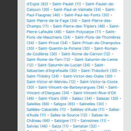
d'Espis (82)
-
Saint-Paulet (11)
-
Saint-Paulet-de-
Caisson (30)
-
Saint-Paul-et-Valmalle (34)
-
Saint-
Paul-Flaugnac (46)
-
Saint-Paul-les-Fonts (30)
-
Saint-Pierre-de-la-Fage (34)
-
Saint-Pierre-des-
Champs (11)
-
Saint-Pierre-des-Tripiers (48)
-
Saint-
Pierre-Lafeuille (46)
-
Saint-Polycarpe (11)
-
Saint-
Pons-de-Mauchiens (34)
-
Saint-Pons-de-Thomières
(34)
-
Saint-Privat (34)
-
Saint-Privat-de-Champclos
(30)
-
Saint-Quentin-la-Poterie (30)
-
Saint-Roman-
de-Codières (30)
-
Saint-Rome-de-Cernon (12)
-
Saint-Rome-de-Tarn (12)
-
Saint-Saturnin-de-Lenne
(12)
-
Saint-Saturnin-de-Lucian (34)
-
Saint-
Sébastien-d'Aigrefeuille (30)
-
Saint-Théodorit (30)
-
Saint-Thibéry (34)
-
Saint-Victor-des-Oules (30)
-
Saint-Victor-et-Melvieu (12)
-
Saint-Victor-la-Coste
(30)
-
Saint-Vincent-de-Barbeyrargues (34)
-
Saint-
Vincent-d'Olargues (34)
-
Saint-Vincent-Rive-d'Olt
(46)
-
Saint-Ybars (09)
-
Salasc (34)
-
Salazac (30)
-
Saleilles (66)
-
Saligos (65)
-
Salinelles (30)
-
Sallèles-Cabardès (11)
-
Sallèles-d'Aude (11)
-
Salles-
d'Aude (11)
-
Salles-la-Source (12)
-
Salses-le-
Château (66)
-
Salsigne (11)
-
Salvezines (11)
-
Salviac (46)
-
Salza (11)
-
Samatan (32)
-