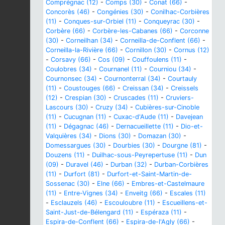
Comprégnac (12)
-
Comps (30)
-
Conat (66)
-
Concorès (46)
-
Congénies (30)
-
Conilhac-Corbières
(11)
-
Conques-sur-Orbiel (11)
-
Conqueyrac (30)
-
Corbère (66)
-
Corbère-les-Cabanes (66)
-
Corconne
(30)
-
Corneilhan (34)
-
Corneilla-de-Conflent (66)
-
Corneilla-la-Rivière (66)
-
Cornillon (30)
-
Cornus (12)
-
Corsavy (66)
-
Cos (09)
-
Couffoulens (11)
-
Coulobres (34)
-
Cournanel (11)
-
Courniou (34)
-
Cournonsec (34)
-
Cournonterral (34)
-
Courtauly
(11)
-
Coustouges (66)
-
Creissan (34)
-
Creissels
(12)
-
Crespian (30)
-
Cruscades (11)
-
Cruviers-
Lascours (30)
-
Cruzy (34)
-
Cubières-sur-Cinoble
(11)
-
Cucugnan (11)
-
Cuxac-d'Aude (11)
-
Davejean
(11)
-
Dégagnac (46)
-
Dernacueillette (11)
-
Dio-et-
Valquières (34)
-
Dions (30)
-
Domazan (30)
-
Domessargues (30)
-
Dourbies (30)
-
Dourgne (81)
-
Douzens (11)
-
Duilhac-sous-Peyrepertuse (11)
-
Dun
(09)
-
Duravel (46)
-
Durban (32)
-
Durban-Corbières
(11)
-
Durfort (81)
-
Durfort-et-Saint-Martin-de-
Sossenac (30)
-
Elne (66)
-
Embres-et-Castelmaure
(11)
-
Entre-Vignes (34)
-
Enveitg (66)
-
Escales (11)
-
Esclauzels (46)
-
Escouloubre (11)
-
Escueillens-et-
Saint-Just-de-Bélengard (11)
-
Espéraza (11)
-
Espira-de-Conflent (66)
-
Espira-de-l'Agly (66)
-