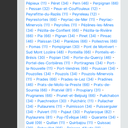
Pépieux (11)
-
Péret (34)
-
Pern (46)
-
Perpignan (66)
-
Pessan (32)
-
Peux-et-Couffouleux (12)
-
Peyrefitte-du-Razès (11)
-
Peyreleau (12)
-
Peyrestortes (66)
-
Peyriac-de-Mer (11)
-
Peyriac-
Minervois (11)
-
Peyrolles (11)
-
Pézènes-les-Mines
(34)
-
Pézilla-de-Conflent (66)
-
Pézilla-la-Rivière
(66)
-
Pia (66)
-
Pignan (34)
-
Pinet (34)
-
Pinsac
(46)
-
Plaissan (34)
-
Planèzes (66)
-
Pollestres (66)
-
Pomas (11)
-
Pompignan (30)
-
Pont de Montvert -
Sud Mont Lozère (48)
-
Ponteilla (66)
-
Ponteils-et-
Brésis (30)
-
Popian (34)
-
Porte-du-Quercy (46)
-
Portel-des-Corbières (11)
-
Portiragnes (34)
-
Port-
la-Nouvelle (11)
-
Port-Vendres (66)
-
Poussan (34)
-
Pouzolles (34)
-
Pouzols (34)
-
Pouzols-Minervois
(11)
-
Prades (66)
-
Prades-le-Lez (34)
-
Pradines
(46)
-
Prats-de-Mollo-la-Preste (66)
-
Prats-de-
Sournia (66)
-
Pratviel (81)
-
Proupiary (31)
-
Prugnanes (66)
-
Prunet-et-Belpuig (66)
-
Puéchabon
(34)
-
Puechredon (30)
-
Puichéric (11)
-
Puilacher
(34)
-
Puilaurens (11)
-
Puimisson (34)
-
Puisserguier
(34)
-
Puivert (11)
-
Pujaut (30)
-
Puylaroque (82)
-
Puylaurens (81)
-
Puy-l'Évêque (46)
-
Quarante (34)
-
Quié (09)
-
Quillan (11)
-
Quirbajou (11)
-
Quissac