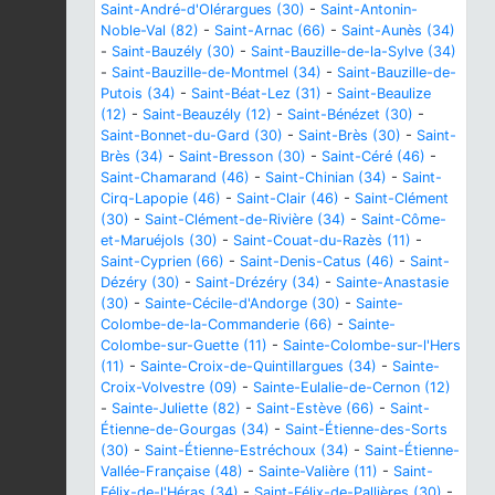
Saint-André-d'Olérargues (30)
-
Saint-Antonin-
Noble-Val (82)
-
Saint-Arnac (66)
-
Saint-Aunès (34)
-
Saint-Bauzély (30)
-
Saint-Bauzille-de-la-Sylve (34)
-
Saint-Bauzille-de-Montmel (34)
-
Saint-Bauzille-de-
Putois (34)
-
Saint-Béat-Lez (31)
-
Saint-Beaulize
(12)
-
Saint-Beauzély (12)
-
Saint-Bénézet (30)
-
Saint-Bonnet-du-Gard (30)
-
Saint-Brès (30)
-
Saint-
Brès (34)
-
Saint-Bresson (30)
-
Saint-Céré (46)
-
Saint-Chamarand (46)
-
Saint-Chinian (34)
-
Saint-
Cirq-Lapopie (46)
-
Saint-Clair (46)
-
Saint-Clément
(30)
-
Saint-Clément-de-Rivière (34)
-
Saint-Côme-
et-Maruéjols (30)
-
Saint-Couat-du-Razès (11)
-
Saint-Cyprien (66)
-
Saint-Denis-Catus (46)
-
Saint-
Dézéry (30)
-
Saint-Drézéry (34)
-
Sainte-Anastasie
(30)
-
Sainte-Cécile-d'Andorge (30)
-
Sainte-
Colombe-de-la-Commanderie (66)
-
Sainte-
Colombe-sur-Guette (11)
-
Sainte-Colombe-sur-l'Hers
(11)
-
Sainte-Croix-de-Quintillargues (34)
-
Sainte-
Croix-Volvestre (09)
-
Sainte-Eulalie-de-Cernon (12)
-
Sainte-Juliette (82)
-
Saint-Estève (66)
-
Saint-
Étienne-de-Gourgas (34)
-
Saint-Étienne-des-Sorts
(30)
-
Saint-Étienne-Estréchoux (34)
-
Saint-Étienne-
Vallée-Française (48)
-
Sainte-Valière (11)
-
Saint-
Félix-de-l'Héras (34)
-
Saint-Félix-de-Pallières (30)
-