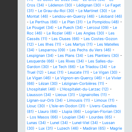
Cros (34)
-
Lédenon (30)
-
Lédignan (30)
-
Le Faget
(31)
-
Le Grau-du-Roi (30)
-
Le Martinet (30)
-
Le
Montat (46)
-
Lendou-en-Quercy (46)
-
Léobard (46)
-
Le Perthus (66)
-
Le Plan (31)
-
Le Pompidou (48)
-
Le Pouget (34)
-
Le Puech (34)
-
Lercoul (09)
-
Le
Roc (46)
-
Le Rozier (48)
-
Les Angles (30)
-
Les
Cassés (11)
-
Les Cluses (66)
-
Les Costes-Gozon
(12)
-
Les Ilhes (11)
-
Les Martys (11)
-
Les Matelles
(34)
-
Lesparrou (09)
-
Les Pechs du Vers (46)
-
Lespignan (34)
-
Les Plans (34)
-
Les Plantiers (30)
-
Lesquerde (66)
-
Les Rives (34)
-
Les Salles-du-
Gardon (30)
-
Le Tech (66)
-
Le Triadou (34)
-
Le
Truel (12)
-
Leuc (11)
-
Leucate (11)
-
Le Vigan (30)
-
Le Vigan (46)
-
Le Vignon-en-Quercy (46)
-
Le Vivier
(66)
-
Lézan (30)
-
Lézignan-Corbières (11)
-
Lhospitalet (46)
-
L'Hospitalet-du-Larzac (12)
-
Liausson (34)
-
Lieoux (31)
-
Lignairolles (11)
-
Lignan-sur-Orb (34)
-
Limousis (11)
-
Limoux (11)
-
Liouc (30)
-
L'Isle-en-Dodon (31)
-
Livers-Cazelles
(81)
-
Llauro (66)
-
Llupia (66)
-
Logrian-Florian (30)
-
Los Masos (66)
-
Loupian (34)
-
Lourdes (65)
-
Lunas (34)
-
Lunel (34)
-
Lunel-Viel (34)
-
Lussan
(30)
-
Lux (31)
-
Luzech (46)
-
Madiran (65)
-
Magrie