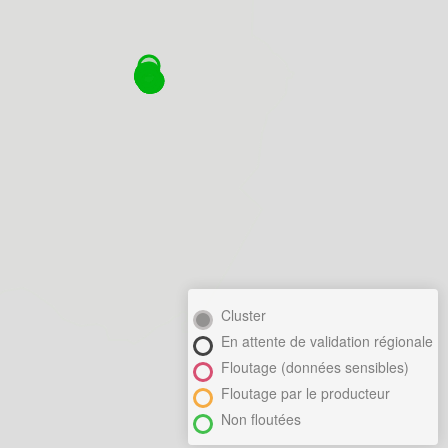
Cluster
En attente de validation régionale
Floutage (données sensibles)
Floutage par le producteur
Non floutées