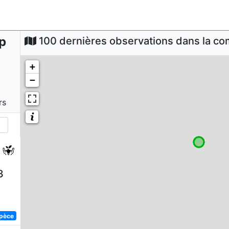
p
100 dernières observations dans la 
+
−
rs
3
spèce