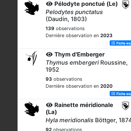
Pélodyte ponctué (Le)
Pelodytes punctatus
(Daudin, 1803)
139
observations
Dernière observation en
2023
Fiche e
Thym d'Emberger
Thymus embergeri
Roussine,
1952
93
observations
Dernière observation en
2020
Fiche e
Rainette méridionale
(La)
Hyla meridionalis
Böttger, 187
92
observations