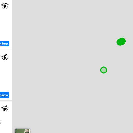
spèce
spèce
4