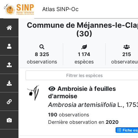
Atlas SINP-Oc
Commune de Méjannes-le-Cla
(30)
8 325
1 174
215
observations
espèces
observateu
Ambroisie à feuilles
d'armoise
Ambrosia artemisiifolia
L., 175
190
observations
Dernière observation en
2020
Fiche e