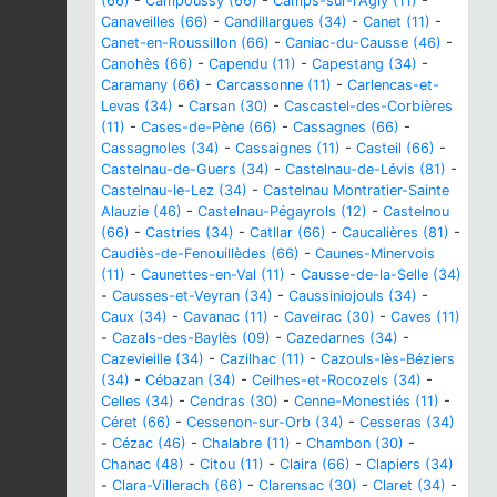
(66)
-
Campoussy (66)
-
Camps-sur-l'Agly (11)
-
Canaveilles (66)
-
Candillargues (34)
-
Canet (11)
-
Canet-en-Roussillon (66)
-
Caniac-du-Causse (46)
-
Canohès (66)
-
Capendu (11)
-
Capestang (34)
-
Caramany (66)
-
Carcassonne (11)
-
Carlencas-et-
Levas (34)
-
Carsan (30)
-
Cascastel-des-Corbières
(11)
-
Cases-de-Pène (66)
-
Cassagnes (66)
-
Cassagnoles (34)
-
Cassaignes (11)
-
Casteil (66)
-
Castelnau-de-Guers (34)
-
Castelnau-de-Lévis (81)
-
Castelnau-le-Lez (34)
-
Castelnau Montratier-Sainte
Alauzie (46)
-
Castelnau-Pégayrols (12)
-
Castelnou
(66)
-
Castries (34)
-
Catllar (66)
-
Caucalières (81)
-
Caudiès-de-Fenouillèdes (66)
-
Caunes-Minervois
(11)
-
Caunettes-en-Val (11)
-
Causse-de-la-Selle (34)
-
Causses-et-Veyran (34)
-
Caussiniojouls (34)
-
Caux (34)
-
Cavanac (11)
-
Caveirac (30)
-
Caves (11)
-
Cazals-des-Baylès (09)
-
Cazedarnes (34)
-
Cazevieille (34)
-
Cazilhac (11)
-
Cazouls-lès-Béziers
(34)
-
Cébazan (34)
-
Ceilhes-et-Rocozels (34)
-
Celles (34)
-
Cendras (30)
-
Cenne-Monestiés (11)
-
Céret (66)
-
Cessenon-sur-Orb (34)
-
Cesseras (34)
-
Cézac (46)
-
Chalabre (11)
-
Chambon (30)
-
Chanac (48)
-
Citou (11)
-
Claira (66)
-
Clapiers (34)
-
Clara-Villerach (66)
-
Clarensac (30)
-
Claret (34)
-