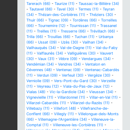
Tarerach (66)
-
Taurize (11)
-
Taussac-la-Billière (34)
-
Tautavel (66)
-
Tavel (30)
-
Termes (11)
-
Teyran
(34)
-
Thézan-des-Corbières (11)
-
Théziers (30)
-
Thuir (66)
-
Tignac (09)
-
Tordères (66)
-
Torreilles
(66)
-
Tournemire (12)
-
Tournissan (11)
-
Trassanel
(11)
-
Treilles (11)
-
Tresserre (66)
-
Trévillach (66)
-
Trilla (66)
-
Trouillas (66)
-
Tuchan (11)
-
Urbanya
(66)
-
Ussat (09)
-
Uzès (30)
-
Vailhan (34)
-
Vailhauquès (34)
-
Val-de-Dagne (11)
-
Val-du-Faby
(11)
-
Valflaunès (34)
-
Valliguières (30)
-
Vauvert
(30)
-
Vaux (31)
-
Vèbre (09)
-
Vendargues (34)
-
Vendémian (34)
-
Vendres (34)
-
Ventalon en
Cévennes (48)
-
Ventenac (09)
-
Ventenac-Cabardès
(11)
-
Verdun (09)
-
Verfeuil (30)
-
Vergèze (30)
-
Verniolle (09)
-
Vers-Pont-du-Gard (30)
-
Verzeille
(11)
-
Veyreau (12)
-
Viala-du-Pas-de-Jaux (12)
-
Vialas (48)
-
Vic-la-Gardiole (34)
-
Vieussan (34)
-
Vignevieille (11)
-
Villardonnel (11)
-
Villar-en-Val (11)
-
Villarzel-Cabardès (11)
-
Villarzel-du-Razès (11)
-
Villebazy (11)
-
Villefort (48)
-
Villefranche-de-
Conflent (66)
-
Villegly (11)
-
Villelongue-dels-Monts
(66)
-
Villemagne-l'Argentière (34)
-
Villeneuve-la-
Comptal (11)
-
Villeneuve-les-Corbières (11)
-