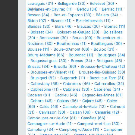
Lauragais (31)
-
Bellegarde (30)
-
Belvézet (30)
-
Belvianes-et-Cavirac (11)
-
Berlou (34)
-
Berriac (11)
-
Bessan (34)
-
Bez-et-Esparon (30)
-
Béziers (34)
-
Bidon (07)
-
Bizanet (11)
-
Bize-Minervois (11)
-
Blandas (30)
-
Blars (46)
-
Blauzac (30)
-
Blomac (11)
-
Boisset (34)
-
Boisset-et-Gaujac (30)
-
Boissières
(30)
-
Bonnevaux (30)
-
Bouan (09)
-
Boucoiran-et-
Nozières (30)
-
Bouilhonnac (11)
-
Bouillargues (30)
-
Bouisse (11)
-
Boule-d'Amont (66)
-
Bouloc (31)
-
Bourg-Madame (66)
-
Boutenac (11)
-
Bouzigues (34)
-
Bragassargues (30)
-
Brenas (34)
-
Brengues (46)
-
Brissac (34)
-
Brouilla (66)
-
Brousse-le-Château (12)
-
Brousses-et-Villaret (11)
-
Brouzet-lès-Quissac (30)
-
Bruniquel (82)
-
Bugarach (11)
-
Buzet-sur-Tarn (31)
-
Cabestany (66)
-
Cabrerets (46)
-
Cabrerolles (34)
-
Cabrespine (11)
-
Cabrières (30)
-
Cabrières (34)
-
Cadalen (81)
-
Cadrieu (46)
-
Cagnac-les-Mines (81)
-
Cahors (46)
-
Caixas (66)
-
Cajarc (46)
-
Calce
(66)
-
Calès (46)
-
Calmels-et-le-Viala (12)
-
Calmont
(31)
-
Calvisson (30)
-
Calzan (09)
-
Camarès (12)
-
Cambounet-sur-le-Sor (81)
-
Camélas (66)
-
Campagne-sur-Aude (11)
-
Campestre-et-Luc (30)
-
Camplong (34)
-
Camplong-d'Aude (11)
-
Campôme