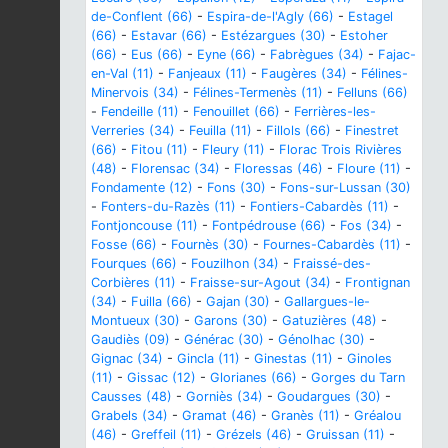
de-Conflent (66)
-
Espira-de-l'Agly (66)
-
Estagel
(66)
-
Estavar (66)
-
Estézargues (30)
-
Estoher
(66)
-
Eus (66)
-
Eyne (66)
-
Fabrègues (34)
-
Fajac-
en-Val (11)
-
Fanjeaux (11)
-
Faugères (34)
-
Félines-
Minervois (34)
-
Félines-Termenès (11)
-
Felluns (66)
-
Fendeille (11)
-
Fenouillet (66)
-
Ferrières-les-
Verreries (34)
-
Feuilla (11)
-
Fillols (66)
-
Finestret
(66)
-
Fitou (11)
-
Fleury (11)
-
Florac Trois Rivières
(48)
-
Florensac (34)
-
Floressas (46)
-
Floure (11)
-
Fondamente (12)
-
Fons (30)
-
Fons-sur-Lussan (30)
-
Fonters-du-Razès (11)
-
Fontiers-Cabardès (11)
-
Fontjoncouse (11)
-
Fontpédrouse (66)
-
Fos (34)
-
Fosse (66)
-
Fournès (30)
-
Fournes-Cabardès (11)
-
Fourques (66)
-
Fouzilhon (34)
-
Fraissé-des-
Corbières (11)
-
Fraisse-sur-Agout (34)
-
Frontignan
(34)
-
Fuilla (66)
-
Gajan (30)
-
Gallargues-le-
Montueux (30)
-
Garons (30)
-
Gatuzières (48)
-
Gaudiès (09)
-
Générac (30)
-
Génolhac (30)
-
Gignac (34)
-
Gincla (11)
-
Ginestas (11)
-
Ginoles
(11)
-
Gissac (12)
-
Glorianes (66)
-
Gorges du Tarn
Causses (48)
-
Gorniès (34)
-
Goudargues (30)
-
Grabels (34)
-
Gramat (46)
-
Granès (11)
-
Gréalou
(46)
-
Greffeil (11)
-
Grézels (46)
-
Gruissan (11)
-