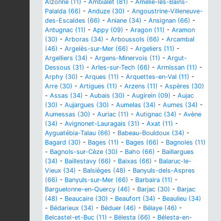
Alzonne (11)
-
Ambialet (81)
-
Amélie-les-Bains-
Palalda (66)
-
Anduze (30)
-
Angoustrine-Villeneuve-
des-Escaldes (66)
-
Aniane (34)
-
Ansignan (66)
-
Antugnac (11)
-
Appy (09)
-
Aragon (11)
-
Aramon
(30)
-
Arboras (34)
-
Arboussols (66)
-
Arcambal
(46)
-
Argelès-sur-Mer (66)
-
Argeliers (11)
-
Argelliers (34)
-
Argens-Minervois (11)
-
Argut-
Dessous (31)
-
Arles-sur-Tech (66)
-
Armissan (11)
-
Arphy (30)
-
Arques (11)
-
Arquettes-en-Val (11)
-
Arre (30)
-
Artigues (11)
-
Arzens (11)
-
Aspères (30)
-
Assas (34)
-
Aubais (30)
-
Augirein (09)
-
Aujac
(30)
-
Aujargues (30)
-
Aumelas (34)
-
Aumes (34)
-
Aumessas (30)
-
Auriac (11)
-
Autignac (34)
-
Avène
(34)
-
Avignonet-Lauragais (31)
-
Axat (11)
-
Ayguatébia-Talau (66)
-
Babeau-Bouldoux (34)
-
Bagard (30)
-
Bages (11)
-
Bages (66)
-
Bagnoles (11)
-
Bagnols-sur-Cèze (30)
-
Baho (66)
-
Baillargues
(34)
-
Baillestavy (66)
-
Baixas (66)
-
Balaruc-le-
Vieux (34)
-
Balsièges (48)
-
Banyuls-dels-Aspres
(66)
-
Banyuls-sur-Mer (66)
-
Barbaira (11)
-
Barguelonne-en-Quercy (46)
-
Barjac (30)
-
Barjac
(48)
-
Beaucaire (30)
-
Beaufort (34)
-
Beaulieu (34)
-
Bédarieux (34)
-
Béduer (46)
-
Bélaye (46)
-
Belcastel-et-Buc (11)
-
Bélesta (66)
-
Bélesta-en-