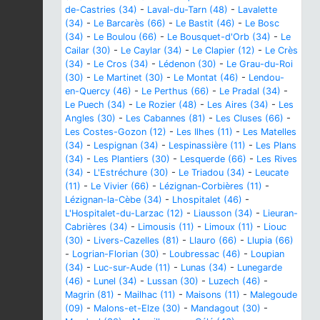
de-Castries (34)
-
Laval-du-Tarn (48)
-
Lavalette
(34)
-
Le Barcarès (66)
-
Le Bastit (46)
-
Le Bosc
(34)
-
Le Boulou (66)
-
Le Bousquet-d'Orb (34)
-
Le
Cailar (30)
-
Le Caylar (34)
-
Le Clapier (12)
-
Le Crès
(34)
-
Le Cros (34)
-
Lédenon (30)
-
Le Grau-du-Roi
(30)
-
Le Martinet (30)
-
Le Montat (46)
-
Lendou-
en-Quercy (46)
-
Le Perthus (66)
-
Le Pradal (34)
-
Le Puech (34)
-
Le Rozier (48)
-
Les Aires (34)
-
Les
Angles (30)
-
Les Cabannes (81)
-
Les Cluses (66)
-
Les Costes-Gozon (12)
-
Les Ilhes (11)
-
Les Matelles
(34)
-
Lespignan (34)
-
Lespinassière (11)
-
Les Plans
(34)
-
Les Plantiers (30)
-
Lesquerde (66)
-
Les Rives
(34)
-
L'Estréchure (30)
-
Le Triadou (34)
-
Leucate
(11)
-
Le Vivier (66)
-
Lézignan-Corbières (11)
-
Lézignan-la-Cèbe (34)
-
Lhospitalet (46)
-
L'Hospitalet-du-Larzac (12)
-
Liausson (34)
-
Lieuran-
Cabrières (34)
-
Limousis (11)
-
Limoux (11)
-
Liouc
(30)
-
Livers-Cazelles (81)
-
Llauro (66)
-
Llupia (66)
-
Logrian-Florian (30)
-
Loubressac (46)
-
Loupian
(34)
-
Luc-sur-Aude (11)
-
Lunas (34)
-
Lunegarde
(46)
-
Lunel (34)
-
Lussan (30)
-
Luzech (46)
-
Magrin (81)
-
Mailhac (11)
-
Maisons (11)
-
Malegoude
(09)
-
Malons-et-Elze (30)
-
Mandagout (30)
-