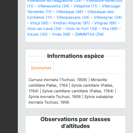
Villeneuve-lès-Maguelone (34)
-
Villeneuve-Minervois
(11)
-
Villeneuvette (34)
-
Villepinte (11)
-
Villerouge-
Termenès (11)
-
Villesèque (46)
-
Villesèque-des-
Corbières (11)
-
Villespassans (34)
-
Villeveyrac (34)
-
Vinça (66)
-
Vindrac-Alayrac (81)
-
Vingrau (66)
-
Viols-en-Laval (34)
-
Viols-le-Fort (34)
-
Vira (66)
-
Vissec (30)
-
Vivès (66)
-
ZMMMT34 (ZM)
Informations espèce
Synonymes
Curruca inornata
(Tschusi, 1906) |
Motacilla
cantillans
Pallas, 1764 |
Sylvia cantillans
(Pallas,
1764) |
Sylvia cantillans cantillans
(Pallas, 1764) |
Sylvia inornata
Tschusi, 1906 |
Sylvia subalpina
inornata
Tschusi, 1906
Observations par classes
d'altitudes