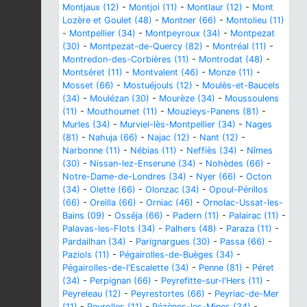
Montjaux (12)
-
Montjoi (11)
-
Montlaur (12)
-
Mont
Lozère et Goulet (48)
-
Montner (66)
-
Montolieu (11)
-
Montpellier (34)
-
Montpeyroux (34)
-
Montpezat
(30)
-
Montpezat-de-Quercy (82)
-
Montréal (11)
-
Montredon-des-Corbières (11)
-
Montrodat (48)
-
Montséret (11)
-
Montvalent (46)
-
Monze (11)
-
Mosset (66)
-
Mostuéjouls (12)
-
Moulès-et-Baucels
(34)
-
Moulézan (30)
-
Mourèze (34)
-
Moussoulens
(11)
-
Mouthoumet (11)
-
Mouzieys-Panens (81)
-
Murles (34)
-
Murviel-lès-Montpellier (34)
-
Nages
(81)
-
Nahuja (66)
-
Najac (12)
-
Nant (12)
-
Narbonne (11)
-
Nébias (11)
-
Neffiès (34)
-
Nîmes
(30)
-
Nissan-lez-Enserune (34)
-
Nohèdes (66)
-
Notre-Dame-de-Londres (34)
-
Nyer (66)
-
Octon
(34)
-
Olette (66)
-
Olonzac (34)
-
Opoul-Périllos
(66)
-
Oreilla (66)
-
Orniac (46)
-
Ornolac-Ussat-les-
Bains (09)
-
Osséja (66)
-
Padern (11)
-
Palairac (11)
-
Palavas-les-Flots (34)
-
Palhers (48)
-
Paraza (11)
-
Pardailhan (34)
-
Parignargues (30)
-
Passa (66)
-
Paziols (11)
-
Pégairolles-de-Buèges (34)
-
Pégairolles-de-l'Escalette (34)
-
Penne (81)
-
Péret
(34)
-
Perpignan (66)
-
Peyrefitte-sur-l'Hers (11)
-
Peyreleau (12)
-
Peyrestortes (66)
-
Peyriac-de-Mer
(11)
-
Peyrolles (11)
-
Pézènes-les-Mines (34)
-