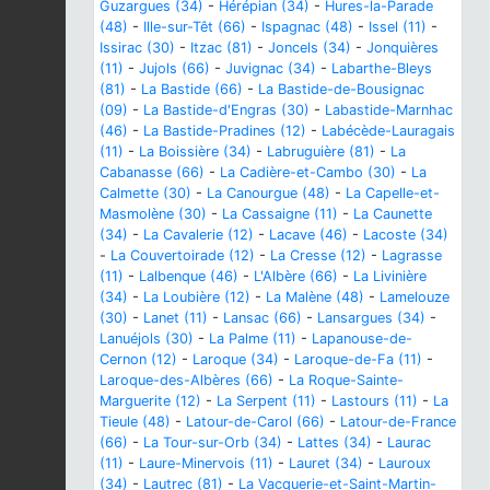
Guzargues (34)
-
Hérépian (34)
-
Hures-la-Parade
(48)
-
Ille-sur-Têt (66)
-
Ispagnac (48)
-
Issel (11)
-
Issirac (30)
-
Itzac (81)
-
Joncels (34)
-
Jonquières
(11)
-
Jujols (66)
-
Juvignac (34)
-
Labarthe-Bleys
(81)
-
La Bastide (66)
-
La Bastide-de-Bousignac
(09)
-
La Bastide-d'Engras (30)
-
Labastide-Marnhac
(46)
-
La Bastide-Pradines (12)
-
Labécède-Lauragais
(11)
-
La Boissière (34)
-
Labruguière (81)
-
La
Cabanasse (66)
-
La Cadière-et-Cambo (30)
-
La
Calmette (30)
-
La Canourgue (48)
-
La Capelle-et-
Masmolène (30)
-
La Cassaigne (11)
-
La Caunette
(34)
-
La Cavalerie (12)
-
Lacave (46)
-
Lacoste (34)
-
La Couvertoirade (12)
-
La Cresse (12)
-
Lagrasse
(11)
-
Lalbenque (46)
-
L'Albère (66)
-
La Livinière
(34)
-
La Loubière (12)
-
La Malène (48)
-
Lamelouze
(30)
-
Lanet (11)
-
Lansac (66)
-
Lansargues (34)
-
Lanuéjols (30)
-
La Palme (11)
-
Lapanouse-de-
Cernon (12)
-
Laroque (34)
-
Laroque-de-Fa (11)
-
Laroque-des-Albères (66)
-
La Roque-Sainte-
Marguerite (12)
-
La Serpent (11)
-
Lastours (11)
-
La
Tieule (48)
-
Latour-de-Carol (66)
-
Latour-de-France
(66)
-
La Tour-sur-Orb (34)
-
Lattes (34)
-
Laurac
(11)
-
Laure-Minervois (11)
-
Lauret (34)
-
Lauroux
(34)
-
Lautrec (81)
-
La Vacquerie-et-Saint-Martin-