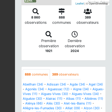
Nombre d'observa
Leaflet
| © OpenStreetMap
8 860
888
389
observations
communes
observateurs
Première
Dernière
observation
observation
1921
2024
888
communes
389
observateurs
Abeilhan (34)
-
Adissan (34)
-
Agde (34)
-
Agel (34)
-
Agonès (34)
-
Aguessac (12)
-
Aigne (34)
-
Aigues-
Vives (11)
-
Aigues-Vives (30)
-
Aigues-Vives (34)
-
Aiguèze (30)
-
Alairac (11)
-
Albas (11)
-
Albières (11)
-
Alénya (66)
-
Alès (30)
-
Alet-les-Bains (11)
-
Allègre-les-Fumades (30)
-
Alliat (09)
-
Alzon (30)
-