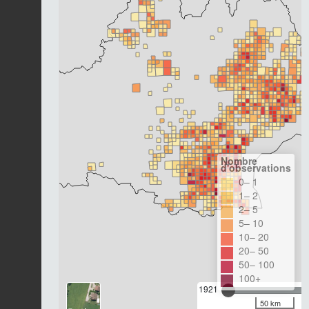
Nombre
d'observations
0– 1
1– 2
2– 5
5– 10
10– 20
20– 50
50– 100
100+
1921
50 km