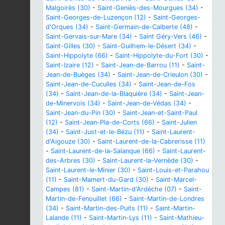
Malgoirès (30)
-
Saint-Geniès-des-Mourgues (34)
-
Saint-Georges-de-Luzençon (12)
-
Saint-Georges-
d'Orques (34)
-
Saint-Germain-de-Calberte (48)
-
Saint-Gervais-sur-Mare (34)
-
Saint Géry-Vers (46)
-
Saint-Gilles (30)
-
Saint-Guilhem-le-Désert (34)
-
Saint-Hippolyte (66)
-
Saint-Hippolyte-du-Fort (30)
-
Saint-Izaire (12)
-
Saint-Jean-de-Barrou (11)
-
Saint-
Jean-de-Buèges (34)
-
Saint-Jean-de-Crieulon (30)
-
Saint-Jean-de-Cuculles (34)
-
Saint-Jean-de-Fos
(34)
-
Saint-Jean-de-la-Blaquière (34)
-
Saint-Jean-
de-Minervois (34)
-
Saint-Jean-de-Védas (34)
-
Saint-Jean-du-Pin (30)
-
Saint-Jean-et-Saint-Paul
(12)
-
Saint-Jean-Pla-de-Corts (66)
-
Saint-Julien
(34)
-
Saint-Just-et-le-Bézu (11)
-
Saint-Laurent-
d'Aigouze (30)
-
Saint-Laurent-de-la-Cabrerisse (11)
-
Saint-Laurent-de-la-Salanque (66)
-
Saint-Laurent-
des-Arbres (30)
-
Saint-Laurent-la-Vernède (30)
-
Saint-Laurent-le-Minier (30)
-
Saint-Louis-et-Parahou
(11)
-
Saint-Mamert-du-Gard (30)
-
Saint-Marcel-
Campes (81)
-
Saint-Martin-d'Ardèche (07)
-
Saint-
Martin-de-Fenouillet (66)
-
Saint-Martin-de-Londres
(34)
-
Saint-Martin-des-Puits (11)
-
Saint-Martin-
Lalande (11)
-
Saint-Martin-Lys (11)
-
Saint-Mathieu-