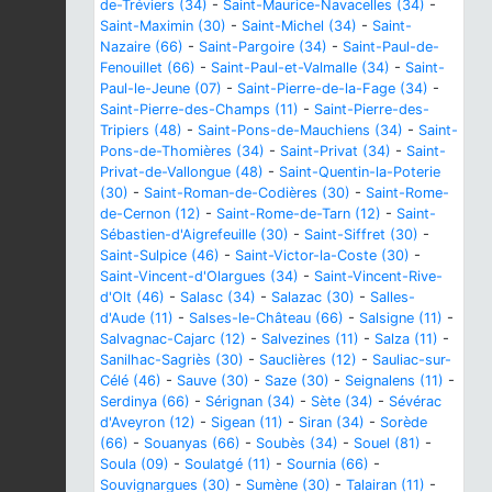
de-Tréviers (34)
-
Saint-Maurice-Navacelles (34)
-
Saint-Maximin (30)
-
Saint-Michel (34)
-
Saint-
Nazaire (66)
-
Saint-Pargoire (34)
-
Saint-Paul-de-
Fenouillet (66)
-
Saint-Paul-et-Valmalle (34)
-
Saint-
Paul-le-Jeune (07)
-
Saint-Pierre-de-la-Fage (34)
-
Saint-Pierre-des-Champs (11)
-
Saint-Pierre-des-
Tripiers (48)
-
Saint-Pons-de-Mauchiens (34)
-
Saint-
Pons-de-Thomières (34)
-
Saint-Privat (34)
-
Saint-
Privat-de-Vallongue (48)
-
Saint-Quentin-la-Poterie
(30)
-
Saint-Roman-de-Codières (30)
-
Saint-Rome-
de-Cernon (12)
-
Saint-Rome-de-Tarn (12)
-
Saint-
Sébastien-d'Aigrefeuille (30)
-
Saint-Siffret (30)
-
Saint-Sulpice (46)
-
Saint-Victor-la-Coste (30)
-
Saint-Vincent-d'Olargues (34)
-
Saint-Vincent-Rive-
d'Olt (46)
-
Salasc (34)
-
Salazac (30)
-
Salles-
d'Aude (11)
-
Salses-le-Château (66)
-
Salsigne (11)
-
Salvagnac-Cajarc (12)
-
Salvezines (11)
-
Salza (11)
-
Sanilhac-Sagriès (30)
-
Sauclières (12)
-
Sauliac-sur-
Célé (46)
-
Sauve (30)
-
Saze (30)
-
Seignalens (11)
-
Serdinya (66)
-
Sérignan (34)
-
Sète (34)
-
Sévérac
d'Aveyron (12)
-
Sigean (11)
-
Siran (34)
-
Sorède
(66)
-
Souanyas (66)
-
Soubès (34)
-
Souel (81)
-
Soula (09)
-
Soulatgé (11)
-
Sournia (66)
-
Souvignargues (30)
-
Sumène (30)
-
Talairan (11)
-