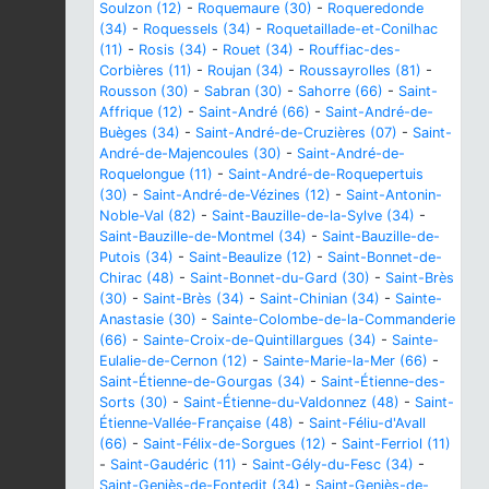
Soulzon (12)
-
Roquemaure (30)
-
Roqueredonde
(34)
-
Roquessels (34)
-
Roquetaillade-et-Conilhac
(11)
-
Rosis (34)
-
Rouet (34)
-
Rouffiac-des-
Corbières (11)
-
Roujan (34)
-
Roussayrolles (81)
-
Rousson (30)
-
Sabran (30)
-
Sahorre (66)
-
Saint-
Affrique (12)
-
Saint-André (66)
-
Saint-André-de-
Buèges (34)
-
Saint-André-de-Cruzières (07)
-
Saint-
André-de-Majencoules (30)
-
Saint-André-de-
Roquelongue (11)
-
Saint-André-de-Roquepertuis
(30)
-
Saint-André-de-Vézines (12)
-
Saint-Antonin-
Noble-Val (82)
-
Saint-Bauzille-de-la-Sylve (34)
-
Saint-Bauzille-de-Montmel (34)
-
Saint-Bauzille-de-
Putois (34)
-
Saint-Beaulize (12)
-
Saint-Bonnet-de-
Chirac (48)
-
Saint-Bonnet-du-Gard (30)
-
Saint-Brès
(30)
-
Saint-Brès (34)
-
Saint-Chinian (34)
-
Sainte-
Anastasie (30)
-
Sainte-Colombe-de-la-Commanderie
(66)
-
Sainte-Croix-de-Quintillargues (34)
-
Sainte-
Eulalie-de-Cernon (12)
-
Sainte-Marie-la-Mer (66)
-
Saint-Étienne-de-Gourgas (34)
-
Saint-Étienne-des-
Sorts (30)
-
Saint-Étienne-du-Valdonnez (48)
-
Saint-
Étienne-Vallée-Française (48)
-
Saint-Féliu-d'Avall
(66)
-
Saint-Félix-de-Sorgues (12)
-
Saint-Ferriol (11)
-
Saint-Gaudéric (11)
-
Saint-Gély-du-Fesc (34)
-
Saint-Geniès-de-Fontedit (34)
-
Saint-Geniès-de-