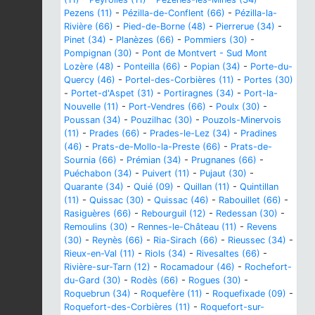
Pezens (11)
-
Pézilla-de-Conflent (66)
-
Pézilla-la-
Rivière (66)
-
Pied-de-Borne (48)
-
Pierrerue (34)
-
Pinet (34)
-
Planèzes (66)
-
Pommiers (30)
-
Pompignan (30)
-
Pont de Montvert - Sud Mont
Lozère (48)
-
Ponteilla (66)
-
Popian (34)
-
Porte-du-
Quercy (46)
-
Portel-des-Corbières (11)
-
Portes (30)
-
Portet-d'Aspet (31)
-
Portiragnes (34)
-
Port-la-
Nouvelle (11)
-
Port-Vendres (66)
-
Poulx (30)
-
Poussan (34)
-
Pouzilhac (30)
-
Pouzols-Minervois
(11)
-
Prades (66)
-
Prades-le-Lez (34)
-
Pradines
(46)
-
Prats-de-Mollo-la-Preste (66)
-
Prats-de-
Sournia (66)
-
Prémian (34)
-
Prugnanes (66)
-
Puéchabon (34)
-
Puivert (11)
-
Pujaut (30)
-
Quarante (34)
-
Quié (09)
-
Quillan (11)
-
Quintillan
(11)
-
Quissac (30)
-
Quissac (46)
-
Rabouillet (66)
-
Rasiguères (66)
-
Rebourguil (12)
-
Redessan (30)
-
Remoulins (30)
-
Rennes-le-Château (11)
-
Revens
(30)
-
Reynès (66)
-
Ria-Sirach (66)
-
Rieussec (34)
-
Rieux-en-Val (11)
-
Riols (34)
-
Rivesaltes (66)
-
Rivière-sur-Tarn (12)
-
Rocamadour (46)
-
Rochefort-
du-Gard (30)
-
Rodès (66)
-
Rogues (30)
-
Roquebrun (34)
-
Roquefère (11)
-
Roquefixade (09)
-
Roquefort-des-Corbières (11)
-
Roquefort-sur-