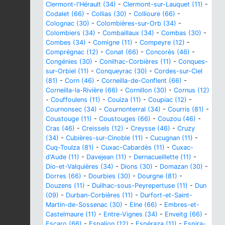
Clermont-l'Hérault (34)
-
Clermont-sur-Lauquet (11)
-
Codalet (66)
-
Collias (30)
-
Collioure (66)
-
Colognac (30)
-
Colombières-sur-Orb (34)
-
Colombiers (34)
-
Combaillaux (34)
-
Combas (30)
-
Combes (34)
-
Comigne (11)
-
Compeyre (12)
-
Comprégnac (12)
-
Conat (66)
-
Concorès (46)
-
Congénies (30)
-
Conilhac-Corbières (11)
-
Conques-
sur-Orbiel (11)
-
Conqueyrac (30)
-
Cordes-sur-Ciel
(81)
-
Corn (46)
-
Corneilla-de-Conflent (66)
-
Corneilla-la-Rivière (66)
-
Cornillon (30)
-
Cornus (12)
-
Couffoulens (11)
-
Couiza (11)
-
Coupiac (12)
-
Cournonsec (34)
-
Cournonterral (34)
-
Courris (81)
-
Coustouge (11)
-
Coustouges (66)
-
Couzou (46)
-
Cras (46)
-
Creissels (12)
-
Creysse (46)
-
Cruzy
(34)
-
Cubières-sur-Cinoble (11)
-
Cucugnan (11)
-
Cuq-Toulza (81)
-
Cuxac-Cabardès (11)
-
Cuxac-
d'Aude (11)
-
Davejean (11)
-
Dernacueillette (11)
-
Dio-et-Valquières (34)
-
Dions (30)
-
Domazan (30)
-
Dorres (66)
-
Dourbies (30)
-
Dourgne (81)
-
Douzens (11)
-
Duilhac-sous-Peyrepertuse (11)
-
Dun
(09)
-
Durban-Corbières (11)
-
Durfort-et-Saint-
Martin-de-Sossenac (30)
-
Elne (66)
-
Embres-et-
Castelmaure (11)
-
Entre-Vignes (34)
-
Enveitg (66)
-
Escaro (66)
-
Espalion (12)
-
Espéraza (11)
-
Espira-