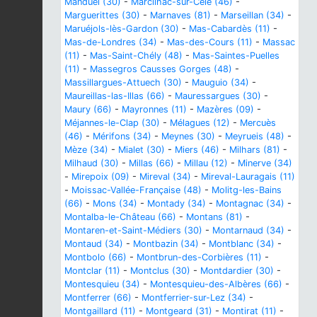
Manduel (30)
-
Marcilhac-sur-Célé (46)
-
Marguerittes (30)
-
Marnaves (81)
-
Marseillan (34)
-
Maruéjols-lès-Gardon (30)
-
Mas-Cabardès (11)
-
Mas-de-Londres (34)
-
Mas-des-Cours (11)
-
Massac
(11)
-
Mas-Saint-Chély (48)
-
Mas-Saintes-Puelles
(11)
-
Massegros Causses Gorges (48)
-
Massillargues-Attuech (30)
-
Mauguio (34)
-
Maureillas-las-Illas (66)
-
Mauressargues (30)
-
Maury (66)
-
Mayronnes (11)
-
Mazères (09)
-
Méjannes-le-Clap (30)
-
Mélagues (12)
-
Mercuès
(46)
-
Mérifons (34)
-
Meynes (30)
-
Meyrueis (48)
-
Mèze (34)
-
Mialet (30)
-
Miers (46)
-
Milhars (81)
-
Milhaud (30)
-
Millas (66)
-
Millau (12)
-
Minerve (34)
-
Mirepoix (09)
-
Mireval (34)
-
Mireval-Lauragais (11)
-
Moissac-Vallée-Française (48)
-
Molitg-les-Bains
(66)
-
Mons (34)
-
Montady (34)
-
Montagnac (34)
-
Montalba-le-Château (66)
-
Montans (81)
-
Montaren-et-Saint-Médiers (30)
-
Montarnaud (34)
-
Montaud (34)
-
Montbazin (34)
-
Montblanc (34)
-
Montbolo (66)
-
Montbrun-des-Corbières (11)
-
Montclar (11)
-
Montclus (30)
-
Montdardier (30)
-
Montesquieu (34)
-
Montesquieu-des-Albères (66)
-
Montferrer (66)
-
Montferrier-sur-Lez (34)
-
Montgaillard (11)
-
Montgeard (31)
-
Montirat (11)
-