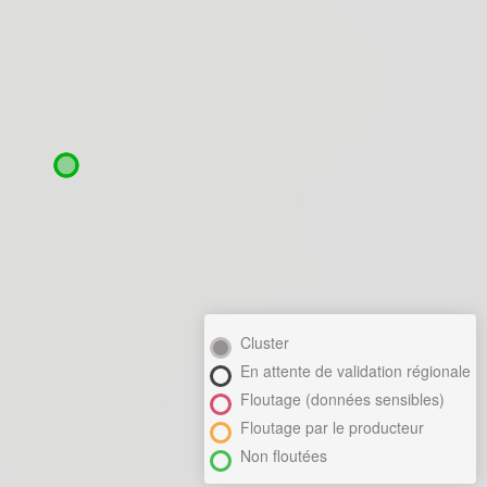
Cluster
En attente de validation régionale
Floutage (données sensibles)
Floutage par le producteur
Non floutées