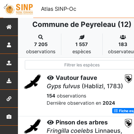
Atlas SINP-Oc
Commune de Peyreleau (12)
7 205
1 557
183
observations
espèces
observateu
Vautour fauve
Gyps fulvus
(Hablizl, 1783)
154
observations
Dernière observation en
2024
Fiche e
Pinson des arbres
Fringilla coelebs
Linnaeus,