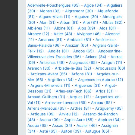
Adervielle-Pouchergues (65)
-
Agde (34)
-
Aigaliers
(30)
-
Aignan (32)
-
Aigremont (30)
-
Aiguefonde
(81)
-
Aigues-Vives (11)
-
Aiguèze (30)
-
Aimargues
(30)
-
Alan (31)
-
Alban (81)
-
Albi (81)
-
Albias (82)
-
Albières (11)
-
Albine (81)
-
Alos (09)
-
Alos (81)
-
Alrance (12)
-
Altier (48)
-
Alvignac (46)
-
Alzonne
(11)
-
Amarens (81)
-
Ambialet (81)
-
Amélie-les-
Bains-Palalda (66)
-
Ancizan (65)
-
Anglars-Saint-
Félix (12)
-
Anglès (81)
-
Angos (65)
-
Angoustrine-
Villeneuve-des-Escaldes (66)
-
Aniane (34)
-
Antras
(09)
-
Antrenas (48)
-
Aragnouet (65)
-
Aragon (11)
-
Aramon (30)
-
Arblade-le-Bas (32)
-
Arboussols (66)
-
Arcizans-Avant (65)
-
Arfons (81)
-
Argelès-sur-
Mer (66)
-
Argelliers (34)
-
Argences en Aubrac (12)
-
Argens-Minervois (11)
-
Arguenos (31)
-
Argut-
Dessous (31)
-
Arles-sur-Tech (66)
-
Arlos (31)
-
Arnaud-Guilhem (31)
-
Arques (12)
-
Arquettes-en-
Val (11)
-
Arras-en-Lavedan (65)
-
Arreau (65)
-
Arrens-Marsous (65)
-
Arthès (81)
-
Artiguemy (65)
-
Artigues (09)
-
Arvieu (12)
-
Arzenc-de-Randon
(48)
-
Ascou (09)
-
Aspin-Aure (65)
-
Aspiran (34)
-
Asque (65)
-
Assas (34)
-
Assier (46)
-
Assignan
(34)
-
Asté (65)
-
Aston (09)
-
Astugue (65)
-