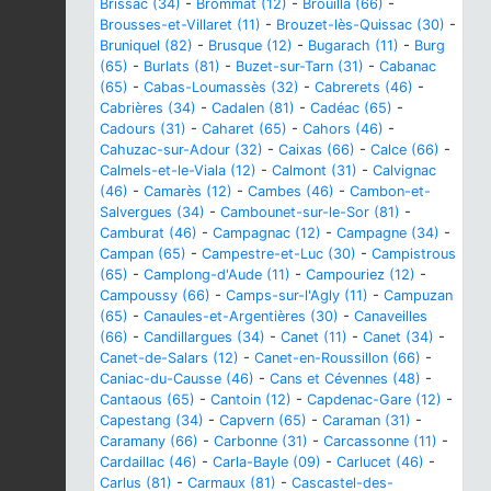
Brissac (34)
-
Brommat (12)
-
Brouilla (66)
-
Brousses-et-Villaret (11)
-
Brouzet-lès-Quissac (30)
-
Bruniquel (82)
-
Brusque (12)
-
Bugarach (11)
-
Burg
(65)
-
Burlats (81)
-
Buzet-sur-Tarn (31)
-
Cabanac
(65)
-
Cabas-Loumassès (32)
-
Cabrerets (46)
-
Cabrières (34)
-
Cadalen (81)
-
Cadéac (65)
-
Cadours (31)
-
Caharet (65)
-
Cahors (46)
-
Cahuzac-sur-Adour (32)
-
Caixas (66)
-
Calce (66)
-
Calmels-et-le-Viala (12)
-
Calmont (31)
-
Calvignac
(46)
-
Camarès (12)
-
Cambes (46)
-
Cambon-et-
Salvergues (34)
-
Cambounet-sur-le-Sor (81)
-
Camburat (46)
-
Campagnac (12)
-
Campagne (34)
-
Campan (65)
-
Campestre-et-Luc (30)
-
Campistrous
(65)
-
Camplong-d'Aude (11)
-
Campouriez (12)
-
Campoussy (66)
-
Camps-sur-l'Agly (11)
-
Campuzan
(65)
-
Canaules-et-Argentières (30)
-
Canaveilles
(66)
-
Candillargues (34)
-
Canet (11)
-
Canet (34)
-
Canet-de-Salars (12)
-
Canet-en-Roussillon (66)
-
Caniac-du-Causse (46)
-
Cans et Cévennes (48)
-
Cantaous (65)
-
Cantoin (12)
-
Capdenac-Gare (12)
-
Capestang (34)
-
Capvern (65)
-
Caraman (31)
-
Caramany (66)
-
Carbonne (31)
-
Carcassonne (11)
-
Cardaillac (46)
-
Carla-Bayle (09)
-
Carlucet (46)
-
Carlus (81)
-
Carmaux (81)
-
Cascastel-des-