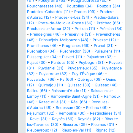
(31)
-
Poueyferré (65)
-
Pougnadoresse (30)
-
Pourcharesses (48)
-
Pouzolles (34)
-
Pouzols (34)
-
Pradelles-Cabardès (11)
-
Prades (09)
-
Prades-
d'Aubrac (12)
-
Prades-le-Lez (34)
-
Prades-Salars
(12)
-
Prats-de-Mollo-la-Preste (66)
-
Préchac (65)
-
Préchac-sur-Adour (32)
-
Preixan (11)
-
Prémian (34)
-
Prendeignes (46)
-
Préserville (31)
-
Prévenchères
(48)
-
Prinsuéjols-Malbouzon (48)
-
Privezac (12)
-
Promilhanes (46)
-
Prugnanes (66)
-
Prunet (31)
-
Puéchabon (34)
-
Puechredon (30)
-
Puilaurens (11)
-
Puisserguier (34)
-
Puivert (11)
-
Pujaudran (32)
-
Pujaut (30)
-
Puntous (65)
-
Puybegon (81)
-
Puycelsi
(81)
-
Puydaniel (31)
-
Puydarrieux (65)
-
Puylagarde
(82)
-
Puylaroque (82)
-
Puy-l'Évêque (46)
-
Puyvalador (66)
-
Py (66)
-
Quérigut (09)
-
Quins
(12)
-
Quirbajou (11)
-
Quissac (30)
-
Quissac (46)
-
Railleu (66)
-
Raissac-d'Aude (11)
-
Raissac-sur-
Lampy (11)
-
Ramonville-Saint-Agne (31)
-
Rampoux
(46)
-
Razecueillé (31)
-
Réal (66)
-
Recoules-
d'Aubrac (48)
-
Redessan (30)
-
Reilhac (46)
-
Réjaumont (32)
-
Remoulins (30)
-
Restinclières (34)
-
Revel (31)
-
Reynès (66)
-
Reyniès (82)
-
Ribaute-
les-Tavernes (30)
-
Rieucros (09)
-
Rieumes (31)
-
Rieupeyroux (12)
-
Rieux-en-Val (11)
-
Rignac (12)
-