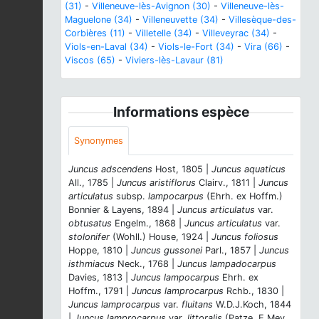
(31)
-
Villeneuve-lès-Avignon (30)
-
Villeneuve-lès-
Maguelone (34)
-
Villeneuvette (34)
-
Villesèque-des-
Corbières (11)
-
Villetelle (34)
-
Villeveyrac (34)
-
Viols-en-Laval (34)
-
Viols-le-Fort (34)
-
Vira (66)
-
Viscos (65)
-
Viviers-lès-Lavaur (81)
Informations espèce
Synonymes
Juncus adscendens
Host, 1805 |
Juncus aquaticus
All., 1785 |
Juncus aristiflorus
Clairv., 1811 |
Juncus
articulatus
subsp.
lampocarpus
(Ehrh. ex Hoffm.)
Bonnier & Layens, 1894 |
Juncus articulatus
var.
obtusatus
Engelm., 1868 |
Juncus articulatus
var.
stolonifer
(Wohll.) House, 1924 |
Juncus foliosus
Hoppe, 1810 |
Juncus gussonei
Parl., 1857 |
Juncus
isthmiacus
Neck., 1768 |
Juncus lampadocarpus
Davies, 1813 |
Juncus lampocarpus
Ehrh. ex
Hoffm., 1791 |
Juncus lamprocarpus
Rchb., 1830 |
Juncus lamprocarpus
var.
fluitans
W.D.J.Koch, 1844
|
Juncus lamprocarpus
var.
littoralis
(Patze, E.Mey.