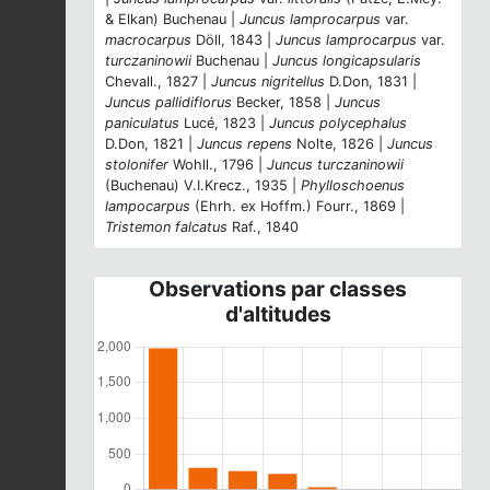
& Elkan) Buchenau |
Juncus lamprocarpus
var.
macrocarpus
Döll, 1843 |
Juncus lamprocarpus
var.
turczaninowii
Buchenau |
Juncus longicapsularis
Chevall., 1827 |
Juncus nigritellus
D.Don, 1831 |
Juncus pallidiflorus
Becker, 1858 |
Juncus
paniculatus
Lucé, 1823 |
Juncus polycephalus
D.Don, 1821 |
Juncus repens
Nolte, 1826 |
Juncus
stolonifer
Wohll., 1796 |
Juncus turczaninowii
(Buchenau) V.I.Krecz., 1935 |
Phylloschoenus
lampocarpus
(Ehrh. ex Hoffm.) Fourr., 1869 |
Tristemon falcatus
Raf., 1840
Observations par classes
d'altitudes