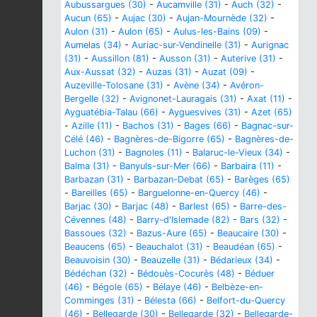
Aubussargues (30)
-
Aucamville (31)
-
Auch (32)
-
Aucun (65)
-
Aujac (30)
-
Aujan-Mournède (32)
-
Aulon (31)
-
Aulon (65)
-
Aulus-les-Bains (09)
-
Aumelas (34)
-
Auriac-sur-Vendinelle (31)
-
Aurignac
(31)
-
Aussillon (81)
-
Ausson (31)
-
Auterive (31)
-
Aux-Aussat (32)
-
Auzas (31)
-
Auzat (09)
-
Auzeville-Tolosane (31)
-
Avène (34)
-
Avéron-
Bergelle (32)
-
Avignonet-Lauragais (31)
-
Axat (11)
-
Ayguatébia-Talau (66)
-
Ayguesvives (31)
-
Azet (65)
-
Azille (11)
-
Bachos (31)
-
Bages (66)
-
Bagnac-sur-
Célé (46)
-
Bagnères-de-Bigorre (65)
-
Bagnères-de-
Luchon (31)
-
Bagnoles (11)
-
Balaruc-le-Vieux (34)
-
Balma (31)
-
Banyuls-sur-Mer (66)
-
Barbaira (11)
-
Barbazan (31)
-
Barbazan-Debat (65)
-
Barèges (65)
-
Bareilles (65)
-
Barguelonne-en-Quercy (46)
-
Barjac (30)
-
Barjac (48)
-
Barlest (65)
-
Barre-des-
Cévennes (48)
-
Barry-d'Islemade (82)
-
Bars (32)
-
Bassoues (32)
-
Bazus-Aure (65)
-
Beaucaire (30)
-
Beaucens (65)
-
Beauchalot (31)
-
Beaudéan (65)
-
Beauvoisin (30)
-
Beauzelle (31)
-
Bédarieux (34)
-
Bédéchan (32)
-
Bédouès-Cocurès (48)
-
Béduer
(46)
-
Bégole (65)
-
Bélaye (46)
-
Belbèze-en-
Comminges (31)
-
Bélesta (66)
-
Belfort-du-Quercy
(46)
-
Bellegarde (30)
-
Bellegarde (32)
-
Bellegarde-