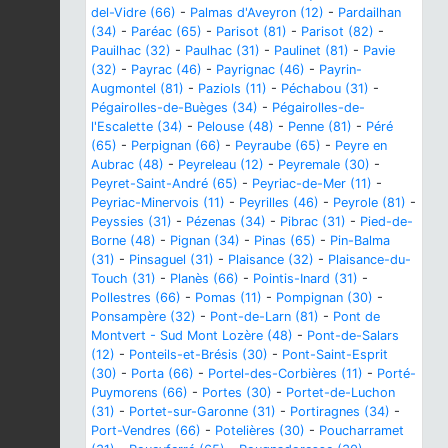
del-Vidre (66)
-
Palmas d'Aveyron (12)
-
Pardailhan
(34)
-
Paréac (65)
-
Parisot (81)
-
Parisot (82)
-
Pauilhac (32)
-
Paulhac (31)
-
Paulinet (81)
-
Pavie
(32)
-
Payrac (46)
-
Payrignac (46)
-
Payrin-
Augmontel (81)
-
Paziols (11)
-
Péchabou (31)
-
Pégairolles-de-Buèges (34)
-
Pégairolles-de-
l'Escalette (34)
-
Pelouse (48)
-
Penne (81)
-
Péré
(65)
-
Perpignan (66)
-
Peyraube (65)
-
Peyre en
Aubrac (48)
-
Peyreleau (12)
-
Peyremale (30)
-
Peyret-Saint-André (65)
-
Peyriac-de-Mer (11)
-
Peyriac-Minervois (11)
-
Peyrilles (46)
-
Peyrole (81)
-
Peyssies (31)
-
Pézenas (34)
-
Pibrac (31)
-
Pied-de-
Borne (48)
-
Pignan (34)
-
Pinas (65)
-
Pin-Balma
(31)
-
Pinsaguel (31)
-
Plaisance (32)
-
Plaisance-du-
Touch (31)
-
Planès (66)
-
Pointis-Inard (31)
-
Pollestres (66)
-
Pomas (11)
-
Pompignan (30)
-
Ponsampère (32)
-
Pont-de-Larn (81)
-
Pont de
Montvert - Sud Mont Lozère (48)
-
Pont-de-Salars
(12)
-
Ponteils-et-Brésis (30)
-
Pont-Saint-Esprit
(30)
-
Porta (66)
-
Portel-des-Corbières (11)
-
Porté-
Puymorens (66)
-
Portes (30)
-
Portet-de-Luchon
(31)
-
Portet-sur-Garonne (31)
-
Portiragnes (34)
-
Port-Vendres (66)
-
Potelières (30)
-
Poucharramet