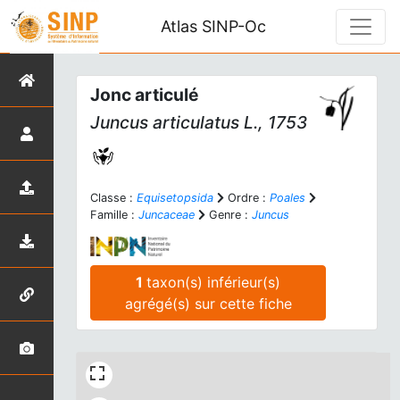
Atlas SINP-Oc
Jonc articulé
Juncus articulatus
L., 1753
Classe :
Equisetopsida
Ordre :
Poales
Famille :
Juncaceae
Genre :
Juncus
1
taxon(s) inférieur(s)
agrégé(s) sur cette fiche