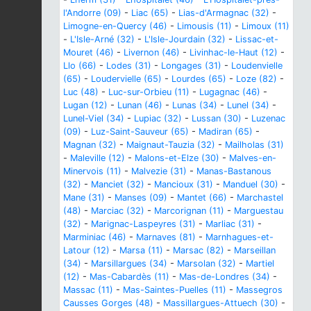
l'Andorre (09)
-
Liac (65)
-
Lias-d'Armagnac (32)
-
Limogne-en-Quercy (46)
-
Limousis (11)
-
Limoux (11)
-
L'Isle-Arné (32)
-
L'Isle-Jourdain (32)
-
Lissac-et-
Mouret (46)
-
Livernon (46)
-
Livinhac-le-Haut (12)
-
Llo (66)
-
Lodes (31)
-
Longages (31)
-
Loudenvielle
(65)
-
Loudervielle (65)
-
Lourdes (65)
-
Loze (82)
-
Luc (48)
-
Luc-sur-Orbieu (11)
-
Lugagnac (46)
-
Lugan (12)
-
Lunan (46)
-
Lunas (34)
-
Lunel (34)
-
Lunel-Viel (34)
-
Lupiac (32)
-
Lussan (30)
-
Luzenac
(09)
-
Luz-Saint-Sauveur (65)
-
Madiran (65)
-
Magnan (32)
-
Maignaut-Tauzia (32)
-
Mailholas (31)
-
Maleville (12)
-
Malons-et-Elze (30)
-
Malves-en-
Minervois (11)
-
Malvezie (31)
-
Manas-Bastanous
(32)
-
Manciet (32)
-
Mancioux (31)
-
Manduel (30)
-
Mane (31)
-
Manses (09)
-
Mantet (66)
-
Marchastel
(48)
-
Marciac (32)
-
Marcorignan (11)
-
Marguestau
(32)
-
Marignac-Laspeyres (31)
-
Marliac (31)
-
Marminiac (46)
-
Marnaves (81)
-
Marnhagues-et-
Latour (12)
-
Marsa (11)
-
Marsac (82)
-
Marseillan
(34)
-
Marsillargues (34)
-
Marsolan (32)
-
Martiel
(12)
-
Mas-Cabardès (11)
-
Mas-de-Londres (34)
-
Massac (11)
-
Mas-Saintes-Puelles (11)
-
Massegros
Causses Gorges (48)
-
Massillargues-Attuech (30)
-