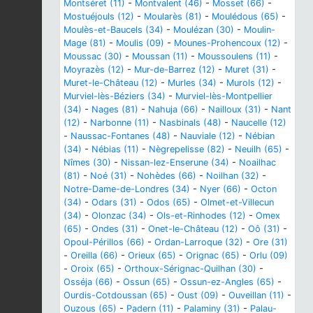
Montséret (11)
-
Montvalent (46)
-
Mosset (66)
-
Mostuéjouls (12)
-
Moularès (81)
-
Moulédous (65)
-
Moulès-et-Baucels (34)
-
Moulézan (30)
-
Moulin-
Mage (81)
-
Moulis (09)
-
Mounes-Prohencoux (12)
-
Moussac (30)
-
Moussan (11)
-
Moussoulens (11)
-
Moyrazès (12)
-
Mur-de-Barrez (12)
-
Muret (31)
-
Muret-le-Château (12)
-
Murles (34)
-
Murols (12)
-
Murviel-lès-Béziers (34)
-
Murviel-lès-Montpellier
(34)
-
Nages (81)
-
Nahuja (66)
-
Nailloux (31)
-
Nant
(12)
-
Narbonne (11)
-
Nasbinals (48)
-
Naucelle (12)
-
Naussac-Fontanes (48)
-
Nauviale (12)
-
Nébian
(34)
-
Nébias (11)
-
Nègrepelisse (82)
-
Neuilh (65)
-
Nîmes (30)
-
Nissan-lez-Enserune (34)
-
Noailhac
(81)
-
Noé (31)
-
Nohèdes (66)
-
Noilhan (32)
-
Notre-Dame-de-Londres (34)
-
Nyer (66)
-
Octon
(34)
-
Odars (31)
-
Odos (65)
-
Olmet-et-Villecun
(34)
-
Olonzac (34)
-
Ols-et-Rinhodes (12)
-
Omex
(65)
-
Ondes (31)
-
Onet-le-Château (12)
-
Oô (31)
-
Opoul-Périllos (66)
-
Ordan-Larroque (32)
-
Ore (31)
-
Oreilla (66)
-
Orieux (65)
-
Orignac (65)
-
Orlu (09)
-
Oroix (65)
-
Orthoux-Sérignac-Quilhan (30)
-
Osséja (66)
-
Ossun (65)
-
Ossun-ez-Angles (65)
-
Ourdis-Cotdoussan (65)
-
Oust (09)
-
Ouveillan (11)
-
Ouzous (65)
-
Padern (11)
-
Palaminy (31)
-
Palau-