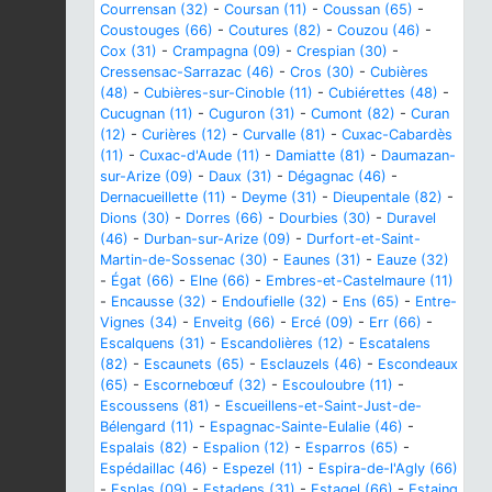
Courrensan (32)
-
Coursan (11)
-
Coussan (65)
-
Coustouges (66)
-
Coutures (82)
-
Couzou (46)
-
Cox (31)
-
Crampagna (09)
-
Crespian (30)
-
Cressensac-Sarrazac (46)
-
Cros (30)
-
Cubières
(48)
-
Cubières-sur-Cinoble (11)
-
Cubiérettes (48)
-
Cucugnan (11)
-
Cuguron (31)
-
Cumont (82)
-
Curan
(12)
-
Curières (12)
-
Curvalle (81)
-
Cuxac-Cabardès
(11)
-
Cuxac-d'Aude (11)
-
Damiatte (81)
-
Daumazan-
sur-Arize (09)
-
Daux (31)
-
Dégagnac (46)
-
Dernacueillette (11)
-
Deyme (31)
-
Dieupentale (82)
-
Dions (30)
-
Dorres (66)
-
Dourbies (30)
-
Duravel
(46)
-
Durban-sur-Arize (09)
-
Durfort-et-Saint-
Martin-de-Sossenac (30)
-
Eaunes (31)
-
Eauze (32)
-
Égat (66)
-
Elne (66)
-
Embres-et-Castelmaure (11)
-
Encausse (32)
-
Endoufielle (32)
-
Ens (65)
-
Entre-
Vignes (34)
-
Enveitg (66)
-
Ercé (09)
-
Err (66)
-
Escalquens (31)
-
Escandolières (12)
-
Escatalens
(82)
-
Escaunets (65)
-
Esclauzels (46)
-
Escondeaux
(65)
-
Escornebœuf (32)
-
Escouloubre (11)
-
Escoussens (81)
-
Escueillens-et-Saint-Just-de-
Bélengard (11)
-
Espagnac-Sainte-Eulalie (46)
-
Espalais (82)
-
Espalion (12)
-
Esparros (65)
-
Espédaillac (46)
-
Espezel (11)
-
Espira-de-l'Agly (66)
-
Esplas (09)
-
Estadens (31)
-
Estagel (66)
-
Estaing