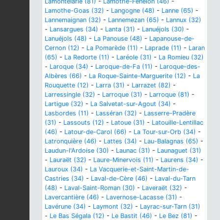
Lamontélarié (81)
-
Lamothe-Fénelon (46)
-
Lamothe-Goas (32)
-
Langogne (48)
-
Lanne (65)
-
Lannemaignan (32)
-
Lannemezan (65)
-
Lannux (32)
-
Lansargues (34)
-
Lanta (31)
-
Lanuéjols (30)
-
Lanuéjols (48)
-
La Panouse (48)
-
Lapanouse-de-
Cernon (12)
-
La Pomarède (11)
-
Laprade (11)
-
Laran
(65)
-
La Redorte (11)
-
Laréole (31)
-
La Romieu (32)
-
Laroque (34)
-
Laroque-de-Fa (11)
-
Laroque-des-
Albères (66)
-
La Roque-Sainte-Marguerite (12)
-
La
Rouquette (12)
-
Larra (31)
-
Larrazet (82)
-
Larressingle (32)
-
Larroque (31)
-
Larroque (81)
-
Lartigue (32)
-
La Salvetat-sur-Agout (34)
-
Lasbordes (11)
-
Lasséran (32)
-
Lasserre-Pradère
(31)
-
Lassouts (12)
-
Latoue (31)
-
Latouille-Lentillac
(46)
-
Latour-de-Carol (66)
-
La Tour-sur-Orb (34)
-
Latronquière (46)
-
Lattes (34)
-
Lau-Balagnas (65)
-
Laudun-l'Ardoise (30)
-
Launac (31)
-
Launaguet (31)
-
Lauraët (32)
-
Laure-Minervois (11)
-
Laurens (34)
-
Lauroux (34)
-
La Vacquerie-et-Saint-Martin-de-
Castries (34)
-
Laval-de-Cère (46)
-
Laval-du-Tarn
(48)
-
Laval-Saint-Roman (30)
-
Laveraët (32)
-
Lavercantière (46)
-
Lavernose-Lacasse (31)
-
Lavérune (34)
-
Laymont (32)
-
Layrac-sur-Tarn (31)
-
Le Bas Ségala (12)
-
Le Bastit (46)
-
Le Bez (81)
-