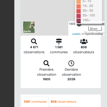
5– 10
10– 20
20– 50
50– 100
100+
1600
50 km
Nombre d'observa
Leaflet
| © OpenStreetMap
4 671
1 561
808
observations
communes
observateurs
Première
Dernière
observation
observation
1600
2026
1561
communes
808
observateurs