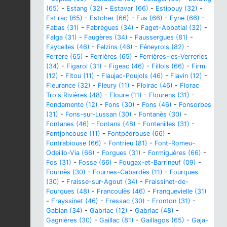
(65)
-
Estang (32)
-
Estavar (66)
-
Estipouy (32)
-
Estirac (65)
-
Estoher (66)
-
Eus (66)
-
Eyne (66)
-
Fabas (31)
-
Fabrègues (34)
-
Faget-Abbatial (32)
-
Falga (31)
-
Faugères (34)
-
Faussergues (81)
-
Faycelles (46)
-
Felzins (46)
-
Féneyrols (82)
-
Ferrère (65)
-
Ferrières (65)
-
Ferrières-les-Verreries
(34)
-
Figarol (31)
-
Figeac (46)
-
Fillols (66)
-
Firmi
(12)
-
Fitou (11)
-
Flaujac-Poujols (46)
-
Flavin (12)
-
Fleurance (32)
-
Fleury (11)
-
Floirac (46)
-
Florac
Trois Rivières (48)
-
Floure (11)
-
Flourens (31)
-
Fondamente (12)
-
Fons (30)
-
Fons (46)
-
Fonsorbes
(31)
-
Fons-sur-Lussan (30)
-
Fontanès (30)
-
Fontanes (46)
-
Fontans (48)
-
Fontenilles (31)
-
Fontjoncouse (11)
-
Fontpédrouse (66)
-
Fontrabiouse (66)
-
Fontrieu (81)
-
Font-Romeu-
Odeillo-Via (66)
-
Forgues (31)
-
Formiguères (66)
-
Fos (31)
-
Fosse (66)
-
Fougax-et-Barrineuf (09)
-
Fournès (30)
-
Fournes-Cabardès (11)
-
Fourques
(30)
-
Fraisse-sur-Agout (34)
-
Fraissinet-de-
Fourques (48)
-
Francoulès (46)
-
Franquevielle (31)
-
Frayssinet (46)
-
Fressac (30)
-
Fronton (31)
-
Gabian (34)
-
Gabriac (12)
-
Gabriac (48)
-
Gagnières (30)
-
Gaillac (81)
-
Gaillagos (65)
-
Gaja-