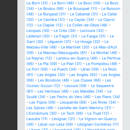
Le Born (31)
-
Le Born (48)
-
Le Bosc (09)
-
Le Bosc
(34)
-
Le Boulou (66)
-
Le Bousquet (11)
-
Le Buisson
(48)
-
Le Burgaud (31)
-
Le Cabanial (31)
-
Le Cailar
(30)
-
Le Castéra (31)
-
Le Caylar (34)
-
Le Cayrol
(12)
-
Le Clapier (12)
-
Le Collet-de-Dèze (48)
-
Lecques (30)
-
Le Crès (34)
-
Lectoure (32)
-
Lédenon (30)
-
Le Faget (31)
-
Le Fauga (31)
-
Le
Garn (30)
-
Léguevin (31)
-
Le Houga (32)
-
Le
Malzieu-Ville (48)
-
Le Martinet (30)
-
Le Mas-d'Azil
(09)
-
Le Masnau-Massuguiès (81)
-
Le Montat (46)
-
Le Nayrac (12)
-
Lendou-en-Quercy (46)
-
Le Perthus
(66)
-
Le Pla (09)
-
Le Plan (31)
-
Le Pompidou (48)
-
Le Port (09)
-
Le Puech (34)
-
Léran (09)
-
Le Riols
(81)
-
Les Angles (30)
-
Les Angles (65)
-
Les Angles
(66)
-
Les Bondons (48)
-
Les Cluses (66)
-
Les
Costes-Gozon (12)
-
Lescure (09)
-
Le Sequestre
(81)
-
Les Hermaux (48)
-
Les Matelles (34)
-
Le
Soulié (34)
-
Les Pechs du Vers (46)
-
Les Plans (34)
-
Les Pujols (09)
-
Lesquerde (66)
-
Les Rives (34)
-
Les Salces (48)
-
Lestelle-de-Saint-Martory (31)
-
L'Estréchure (30)
-
Le Tech (66)
-
Le Truel (12)
-
Leucate (11)
-
Lévignac (31)
-
Le Vignon-en-Quercy
(46)
-
Lézat-sur-Lèze (09)
-
Lézignan-Corbières (11)
-
Lherm (31)
-
Lhospitalet (46)
-
L'Hospitalet-près-