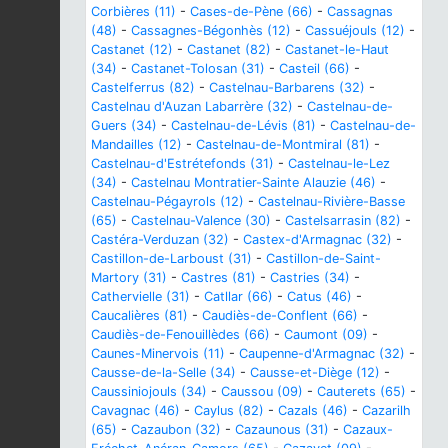
Corbières (11)
-
Cases-de-Pène (66)
-
Cassagnas
(48)
-
Cassagnes-Bégonhès (12)
-
Cassuéjouls (12)
-
Castanet (12)
-
Castanet (82)
-
Castanet-le-Haut
(34)
-
Castanet-Tolosan (31)
-
Casteil (66)
-
Castelferrus (82)
-
Castelnau-Barbarens (32)
-
Castelnau d'Auzan Labarrère (32)
-
Castelnau-de-
Guers (34)
-
Castelnau-de-Lévis (81)
-
Castelnau-de-
Mandailles (12)
-
Castelnau-de-Montmiral (81)
-
Castelnau-d'Estrétefonds (31)
-
Castelnau-le-Lez
(34)
-
Castelnau Montratier-Sainte Alauzie (46)
-
Castelnau-Pégayrols (12)
-
Castelnau-Rivière-Basse
(65)
-
Castelnau-Valence (30)
-
Castelsarrasin (82)
-
Castéra-Verduzan (32)
-
Castex-d'Armagnac (32)
-
Castillon-de-Larboust (31)
-
Castillon-de-Saint-
Martory (31)
-
Castres (81)
-
Castries (34)
-
Cathervielle (31)
-
Catllar (66)
-
Catus (46)
-
Caucalières (81)
-
Caudiès-de-Conflent (66)
-
Caudiès-de-Fenouillèdes (66)
-
Caumont (09)
-
Caunes-Minervois (11)
-
Caupenne-d'Armagnac (32)
-
Causse-de-la-Selle (34)
-
Causse-et-Diège (12)
-
Caussiniojouls (34)
-
Caussou (09)
-
Cauterets (65)
-
Cavagnac (46)
-
Caylus (82)
-
Cazals (46)
-
Cazarilh
(65)
-
Cazaubon (32)
-
Cazaunous (31)
-
Cazaux-