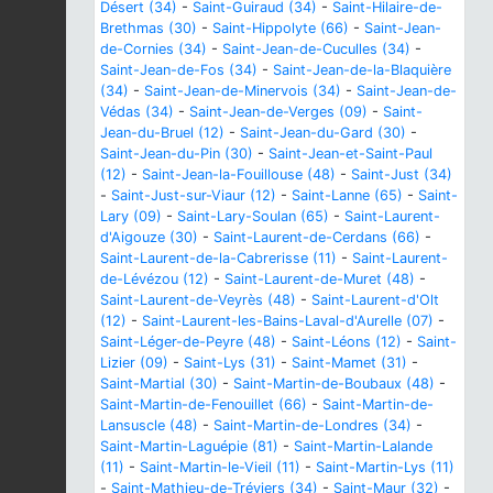
Désert (34)
-
Saint-Guiraud (34)
-
Saint-Hilaire-de-
Brethmas (30)
-
Saint-Hippolyte (66)
-
Saint-Jean-
de-Cornies (34)
-
Saint-Jean-de-Cuculles (34)
-
Saint-Jean-de-Fos (34)
-
Saint-Jean-de-la-Blaquière
(34)
-
Saint-Jean-de-Minervois (34)
-
Saint-Jean-de-
Védas (34)
-
Saint-Jean-de-Verges (09)
-
Saint-
Jean-du-Bruel (12)
-
Saint-Jean-du-Gard (30)
-
Saint-Jean-du-Pin (30)
-
Saint-Jean-et-Saint-Paul
(12)
-
Saint-Jean-la-Fouillouse (48)
-
Saint-Just (34)
-
Saint-Just-sur-Viaur (12)
-
Saint-Lanne (65)
-
Saint-
Lary (09)
-
Saint-Lary-Soulan (65)
-
Saint-Laurent-
d'Aigouze (30)
-
Saint-Laurent-de-Cerdans (66)
-
Saint-Laurent-de-la-Cabrerisse (11)
-
Saint-Laurent-
de-Lévézou (12)
-
Saint-Laurent-de-Muret (48)
-
Saint-Laurent-de-Veyrès (48)
-
Saint-Laurent-d'Olt
(12)
-
Saint-Laurent-les-Bains-Laval-d'Aurelle (07)
-
Saint-Léger-de-Peyre (48)
-
Saint-Léons (12)
-
Saint-
Lizier (09)
-
Saint-Lys (31)
-
Saint-Mamet (31)
-
Saint-Martial (30)
-
Saint-Martin-de-Boubaux (48)
-
Saint-Martin-de-Fenouillet (66)
-
Saint-Martin-de-
Lansuscle (48)
-
Saint-Martin-de-Londres (34)
-
Saint-Martin-Laguépie (81)
-
Saint-Martin-Lalande
(11)
-
Saint-Martin-le-Vieil (11)
-
Saint-Martin-Lys (11)
-
Saint-Mathieu-de-Tréviers (34)
-
Saint-Maur (32)
-