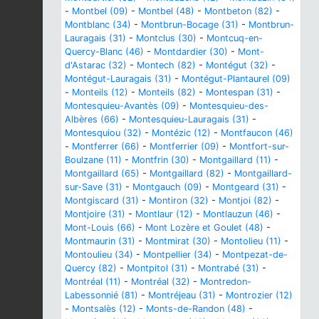
-
Montbel (09)
-
Montbel (48)
-
Montbeton (82)
-
Montblanc (34)
-
Montbrun-Bocage (31)
-
Montbrun-
Lauragais (31)
-
Montclus (30)
-
Montcuq-en-
Quercy-Blanc (46)
-
Montdardier (30)
-
Mont-
d'Astarac (32)
-
Montech (82)
-
Montégut (32)
-
Montégut-Lauragais (31)
-
Montégut-Plantaurel (09)
-
Monteils (12)
-
Monteils (82)
-
Montespan (31)
-
Montesquieu-Avantès (09)
-
Montesquieu-des-
Albères (66)
-
Montesquieu-Lauragais (31)
-
Montesquiou (32)
-
Montézic (12)
-
Montfaucon (46)
-
Montferrer (66)
-
Montferrier (09)
-
Montfort-sur-
Boulzane (11)
-
Montfrin (30)
-
Montgaillard (11)
-
Montgaillard (65)
-
Montgaillard (82)
-
Montgaillard-
sur-Save (31)
-
Montgauch (09)
-
Montgeard (31)
-
Montgiscard (31)
-
Montiron (32)
-
Montjoi (82)
-
Montjoire (31)
-
Montlaur (12)
-
Montlauzun (46)
-
Mont-Louis (66)
-
Mont Lozère et Goulet (48)
-
Montmaurin (31)
-
Montmirat (30)
-
Montolieu (11)
-
Montoulieu (34)
-
Montpellier (34)
-
Montpezat-de-
Quercy (82)
-
Montpitol (31)
-
Montrabé (31)
-
Montréal (11)
-
Montréal (32)
-
Montredon-
Labessonnié (81)
-
Montréjeau (31)
-
Montrozier (12)
-
Montsalès (12)
-
Monts-de-Randon (48)
-