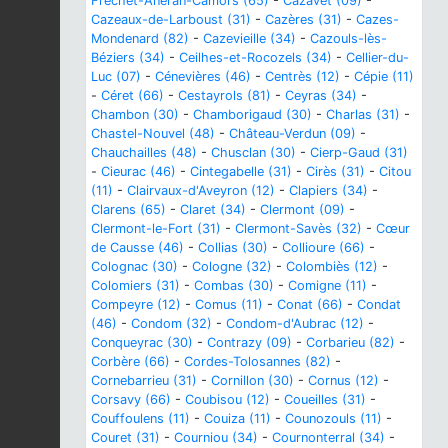
Fréchet-Anéran-Camors (65)
-
Cazavet (09)
-
Cazeaux-de-Larboust (31)
-
Cazères (31)
-
Cazes-
Mondenard (82)
-
Cazevieille (34)
-
Cazouls-lès-
Béziers (34)
-
Ceilhes-et-Rocozels (34)
-
Cellier-du-
Luc (07)
-
Cénevières (46)
-
Centrès (12)
-
Cépie (11)
-
Céret (66)
-
Cestayrols (81)
-
Ceyras (34)
-
Chambon (30)
-
Chamborigaud (30)
-
Charlas (31)
-
Chastel-Nouvel (48)
-
Château-Verdun (09)
-
Chauchailles (48)
-
Chusclan (30)
-
Cierp-Gaud (31)
-
Cieurac (46)
-
Cintegabelle (31)
-
Cirès (31)
-
Citou
(11)
-
Clairvaux-d'Aveyron (12)
-
Clapiers (34)
-
Clarens (65)
-
Claret (34)
-
Clermont (09)
-
Clermont-le-Fort (31)
-
Clermont-Savès (32)
-
Cœur
de Causse (46)
-
Collias (30)
-
Collioure (66)
-
Colognac (30)
-
Cologne (32)
-
Colombiès (12)
-
Colomiers (31)
-
Combas (30)
-
Comigne (11)
-
Compeyre (12)
-
Comus (11)
-
Conat (66)
-
Condat
(46)
-
Condom (32)
-
Condom-d'Aubrac (12)
-
Conqueyrac (30)
-
Contrazy (09)
-
Corbarieu (82)
-
Corbère (66)
-
Cordes-Tolosannes (82)
-
Cornebarrieu (31)
-
Cornillon (30)
-
Cornus (12)
-
Corsavy (66)
-
Coubisou (12)
-
Coueilles (31)
-
Couffoulens (11)
-
Couiza (11)
-
Counozouls (11)
-
Couret (31)
-
Courniou (34)
-
Cournonterral (34)
-