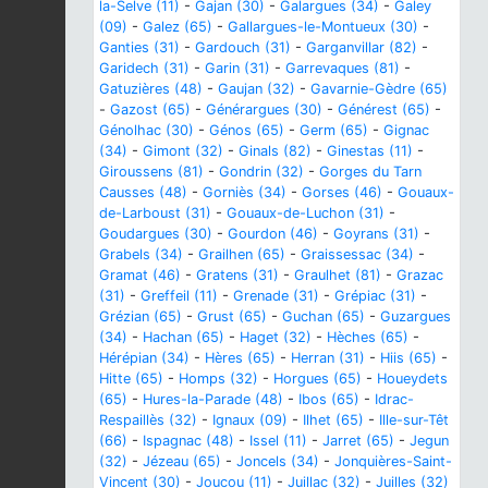
la-Selve (11)
-
Gajan (30)
-
Galargues (34)
-
Galey
(09)
-
Galez (65)
-
Gallargues-le-Montueux (30)
-
Ganties (31)
-
Gardouch (31)
-
Garganvillar (82)
-
Garidech (31)
-
Garin (31)
-
Garrevaques (81)
-
Gatuzières (48)
-
Gaujan (32)
-
Gavarnie-Gèdre (65)
-
Gazost (65)
-
Générargues (30)
-
Générest (65)
-
Génolhac (30)
-
Génos (65)
-
Germ (65)
-
Gignac
(34)
-
Gimont (32)
-
Ginals (82)
-
Ginestas (11)
-
Giroussens (81)
-
Gondrin (32)
-
Gorges du Tarn
Causses (48)
-
Gorniès (34)
-
Gorses (46)
-
Gouaux-
de-Larboust (31)
-
Gouaux-de-Luchon (31)
-
Goudargues (30)
-
Gourdon (46)
-
Goyrans (31)
-
Grabels (34)
-
Grailhen (65)
-
Graissessac (34)
-
Gramat (46)
-
Gratens (31)
-
Graulhet (81)
-
Grazac
(31)
-
Greffeil (11)
-
Grenade (31)
-
Grépiac (31)
-
Grézian (65)
-
Grust (65)
-
Guchan (65)
-
Guzargues
(34)
-
Hachan (65)
-
Haget (32)
-
Hèches (65)
-
Hérépian (34)
-
Hères (65)
-
Herran (31)
-
Hiis (65)
-
Hitte (65)
-
Homps (32)
-
Horgues (65)
-
Houeydets
(65)
-
Hures-la-Parade (48)
-
Ibos (65)
-
Idrac-
Respaillès (32)
-
Ignaux (09)
-
Ilhet (65)
-
Ille-sur-Têt
(66)
-
Ispagnac (48)
-
Issel (11)
-
Jarret (65)
-
Jegun
(32)
-
Jézeau (65)
-
Joncels (34)
-
Jonquières-Saint-
Vincent (30)
-
Joucou (11)
-
Juillac (32)
-
Juilles (32)