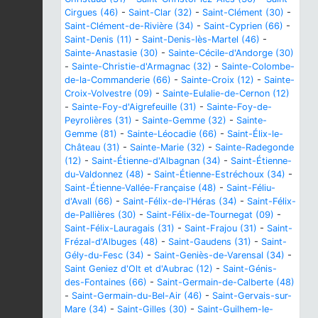
Cirgues (46)
-
Saint-Clar (32)
-
Saint-Clément (30)
-
Saint-Clément-de-Rivière (34)
-
Saint-Cyprien (66)
-
Saint-Denis (11)
-
Saint-Denis-lès-Martel (46)
-
Sainte-Anastasie (30)
-
Sainte-Cécile-d'Andorge (30)
-
Sainte-Christie-d'Armagnac (32)
-
Sainte-Colombe-
de-la-Commanderie (66)
-
Sainte-Croix (12)
-
Sainte-
Croix-Volvestre (09)
-
Sainte-Eulalie-de-Cernon (12)
-
Sainte-Foy-d'Aigrefeuille (31)
-
Sainte-Foy-de-
Peyrolières (31)
-
Sainte-Gemme (32)
-
Sainte-
Gemme (81)
-
Sainte-Léocadie (66)
-
Saint-Élix-le-
Château (31)
-
Sainte-Marie (32)
-
Sainte-Radegonde
(12)
-
Saint-Étienne-d'Albagnan (34)
-
Saint-Étienne-
du-Valdonnez (48)
-
Saint-Étienne-Estréchoux (34)
-
Saint-Étienne-Vallée-Française (48)
-
Saint-Féliu-
d'Avall (66)
-
Saint-Félix-de-l'Héras (34)
-
Saint-Félix-
de-Pallières (30)
-
Saint-Félix-de-Tournegat (09)
-
Saint-Félix-Lauragais (31)
-
Saint-Frajou (31)
-
Saint-
Frézal-d'Albuges (48)
-
Saint-Gaudens (31)
-
Saint-
Gély-du-Fesc (34)
-
Saint-Geniès-de-Varensal (34)
-
Saint Geniez d'Olt et d'Aubrac (12)
-
Saint-Génis-
des-Fontaines (66)
-
Saint-Germain-de-Calberte (48)
-
Saint-Germain-du-Bel-Air (46)
-
Saint-Gervais-sur-
Mare (34)
-
Saint-Gilles (30)
-
Saint-Guilhem-le-