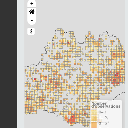
+
-
Nombre
d'observations
0– 1
1– 2
2– 5