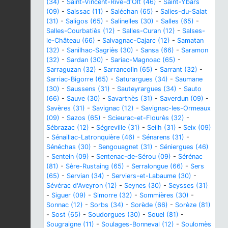
(34)
-
Saint-Vincent-Rive-d'Olt (46)
-
Saint-Ybars
(09)
-
Saissac (11)
-
Saléchan (65)
-
Salies-du-Salat
(31)
-
Saligos (65)
-
Salinelles (30)
-
Salles (65)
-
Salles-Courbatiès (12)
-
Salles-Curan (12)
-
Salses-
le-Château (66)
-
Salvagnac-Cajarc (12)
-
Samatan
(32)
-
Sanilhac-Sagriès (30)
-
Sansa (66)
-
Saramon
(32)
-
Sardan (30)
-
Sariac-Magnoac (65)
-
Sarraguzan (32)
-
Sarrancolin (65)
-
Sarrant (32)
-
Sarriac-Bigorre (65)
-
Saturargues (34)
-
Saumane
(30)
-
Saussens (31)
-
Sauteyrargues (34)
-
Sauto
(66)
-
Sauve (30)
-
Savarthès (31)
-
Saverdun (09)
-
Savères (31)
-
Savignac (12)
-
Savignac-les-Ormeaux
(09)
-
Sazos (65)
-
Scieurac-et-Flourès (32)
-
Sébrazac (12)
-
Ségreville (31)
-
Seilh (31)
-
Seix (09)
-
Sénaillac-Latronquière (46)
-
Sénarens (31)
-
Sénéchas (30)
-
Sengouagnet (31)
-
Séniergues (46)
-
Sentein (09)
-
Sentenac-de-Sérou (09)
-
Sérénac
(81)
-
Sère-Rustaing (65)
-
Serralongue (66)
-
Sers
(65)
-
Servian (34)
-
Serviers-et-Labaume (30)
-
Sévérac d'Aveyron (12)
-
Seynes (30)
-
Seysses (31)
-
Siguer (09)
-
Simorre (32)
-
Sommières (30)
-
Sonnac (12)
-
Sorbs (34)
-
Sorède (66)
-
Sorèze (81)
-
Sost (65)
-
Soudorgues (30)
-
Souel (81)
-
Sougraigne (11)
-
Soulages-Bonneval (12)
-
Soulomès