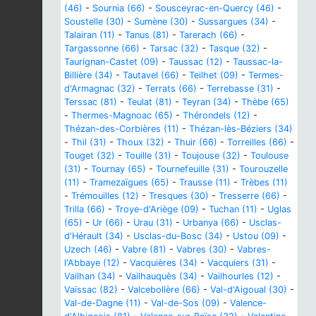
(46)
-
Sournia (66)
-
Sousceyrac-en-Quercy (46)
-
Soustelle (30)
-
Sumène (30)
-
Sussargues (34)
-
Talairan (11)
-
Tanus (81)
-
Tarerach (66)
-
Targassonne (66)
-
Tarsac (32)
-
Tasque (32)
-
Taurignan-Castet (09)
-
Taussac (12)
-
Taussac-la-
Billière (34)
-
Tautavel (66)
-
Teilhet (09)
-
Termes-
d'Armagnac (32)
-
Terrats (66)
-
Terrebasse (31)
-
Terssac (81)
-
Teulat (81)
-
Teyran (34)
-
Thèbe (65)
-
Thermes-Magnoac (65)
-
Thérondels (12)
-
Thézan-des-Corbières (11)
-
Thézan-lès-Béziers (34)
-
Thil (31)
-
Thoux (32)
-
Thuir (66)
-
Torreilles (66)
-
Touget (32)
-
Touille (31)
-
Toujouse (32)
-
Toulouse
(31)
-
Tournay (65)
-
Tournefeuille (31)
-
Tourouzelle
(11)
-
Tramezaïgues (65)
-
Trausse (11)
-
Trèbes (11)
-
Trémouilles (12)
-
Tresques (30)
-
Tresserre (66)
-
Trilla (66)
-
Troye-d'Ariège (09)
-
Tuchan (11)
-
Uglas
(65)
-
Ur (66)
-
Urau (31)
-
Urbanya (66)
-
Usclas-
d'Hérault (34)
-
Usclas-du-Bosc (34)
-
Ustou (09)
-
Uzech (46)
-
Vabre (81)
-
Vabres (30)
-
Vabres-
l'Abbaye (12)
-
Vacquières (34)
-
Vacquiers (31)
-
Vailhan (34)
-
Vailhauquès (34)
-
Vailhourles (12)
-
Vaïssac (82)
-
Valcebollère (66)
-
Val-d'Aigoual (30)
-
Val-de-Dagne (11)
-
Val-de-Sos (09)
-
Valence-