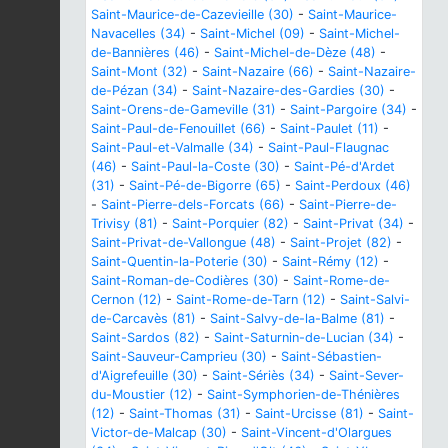
Saint-Maurice-de-Cazevieille (30)
-
Saint-Maurice-
Navacelles (34)
-
Saint-Michel (09)
-
Saint-Michel-
de-Bannières (46)
-
Saint-Michel-de-Dèze (48)
-
Saint-Mont (32)
-
Saint-Nazaire (66)
-
Saint-Nazaire-
de-Pézan (34)
-
Saint-Nazaire-des-Gardies (30)
-
Saint-Orens-de-Gameville (31)
-
Saint-Pargoire (34)
-
Saint-Paul-de-Fenouillet (66)
-
Saint-Paulet (11)
-
Saint-Paul-et-Valmalle (34)
-
Saint-Paul-Flaugnac
(46)
-
Saint-Paul-la-Coste (30)
-
Saint-Pé-d'Ardet
(31)
-
Saint-Pé-de-Bigorre (65)
-
Saint-Perdoux (46)
-
Saint-Pierre-dels-Forcats (66)
-
Saint-Pierre-de-
Trivisy (81)
-
Saint-Porquier (82)
-
Saint-Privat (34)
-
Saint-Privat-de-Vallongue (48)
-
Saint-Projet (82)
-
Saint-Quentin-la-Poterie (30)
-
Saint-Rémy (12)
-
Saint-Roman-de-Codières (30)
-
Saint-Rome-de-
Cernon (12)
-
Saint-Rome-de-Tarn (12)
-
Saint-Salvi-
de-Carcavès (81)
-
Saint-Salvy-de-la-Balme (81)
-
Saint-Sardos (82)
-
Saint-Saturnin-de-Lucian (34)
-
Saint-Sauveur-Camprieu (30)
-
Saint-Sébastien-
d'Aigrefeuille (30)
-
Saint-Sériès (34)
-
Saint-Sever-
du-Moustier (12)
-
Saint-Symphorien-de-Thénières
(12)
-
Saint-Thomas (31)
-
Saint-Urcisse (81)
-
Saint-
Victor-de-Malcap (30)
-
Saint-Vincent-d'Olargues