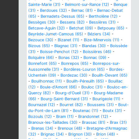
Sainte-Marie (31)
-
Belmont-sur-Rance (12)
-
Benque
(31)
-
Berdoues (32)
-
Bernac (81)
-
Bernac-Debat
(65)
-
Bernadets-Dessus (65)
-
Bertholène (12)
-
Bessèges (30)
-
Bessens (82)
-
Bessières (31)
-
Betcave-Aguin (32)
-
Betchat (09)
-
Betpouey (65)
-
Beyrède-Jumet-Camous (65)
-
Béziers (34)
-
Bezouce (30)
-
Bizanet (11)
-
Bize-Minervois (11)
-
Bizous (65)
-
Blagnac (31)
-
Blandas (30)
-
Boissède
(31)
-
Boisse-Penchot (12)
-
Boissières (46)
-
Bolquère (66)
-
Bonas (32)
-
Bonnac (09)
-
Bonnefont (65)
-
Bonrepos (65)
-
Bonrepos-sur-
Aussonnelle (31)
-
Bordères-Louron (65)
-
Bordes-
Uchentein (09)
-
Bordezac (30)
-
Bouilh-Devant (65)
-
Bouilhonnac (11)
-
Bouilh-Péreuilh (65)
-
Bouillac
(12)
-
Boule-d'Amont (66)
-
Bouloc (31)
-
Bouloc-en-
Quercy (82)
-
Bourg-d'Oueil (31)
-
Bourg-Madame
(66)
-
Bourg-Saint-Bernard (31)
-
Bourigeole (11)
-
Bournazel (12)
-
Bourret (82)
-
Boussens (31)
-
Bout-
du-Pont-de-Larn (81)
-
Boutenac (11)
-
Boutx (31)
-
Bozouls (12)
-
Bram (11)
-
Brandonnet (12)
-
Branoux-les-Taillades (30)
-
Brassac (81)
-
Brax (31)
-
Brenas (34)
-
Brenoux (48)
-
Bretagne-d'Armagnac
(32)
-
Brignac (34)
-
Brignon (30)
-
Brion (48)
-