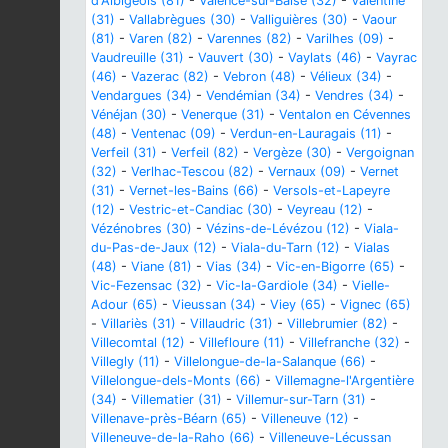
d'Albigeois (81)
-
Valence-sur-Baïse (32)
-
Valentine
(31)
-
Vallabrègues (30)
-
Valliguières (30)
-
Vaour
(81)
-
Varen (82)
-
Varennes (82)
-
Varilhes (09)
-
Vaudreuille (31)
-
Vauvert (30)
-
Vaylats (46)
-
Vayrac
(46)
-
Vazerac (82)
-
Vebron (48)
-
Vélieux (34)
-
Vendargues (34)
-
Vendémian (34)
-
Vendres (34)
-
Vénéjan (30)
-
Venerque (31)
-
Ventalon en Cévennes
(48)
-
Ventenac (09)
-
Verdun-en-Lauragais (11)
-
Verfeil (31)
-
Verfeil (82)
-
Vergèze (30)
-
Vergoignan
(32)
-
Verlhac-Tescou (82)
-
Vernaux (09)
-
Vernet
(31)
-
Vernet-les-Bains (66)
-
Versols-et-Lapeyre
(12)
-
Vestric-et-Candiac (30)
-
Veyreau (12)
-
Vézénobres (30)
-
Vézins-de-Lévézou (12)
-
Viala-
du-Pas-de-Jaux (12)
-
Viala-du-Tarn (12)
-
Vialas
(48)
-
Viane (81)
-
Vias (34)
-
Vic-en-Bigorre (65)
-
Vic-Fezensac (32)
-
Vic-la-Gardiole (34)
-
Vielle-
Adour (65)
-
Vieussan (34)
-
Viey (65)
-
Vignec (65)
-
Villariès (31)
-
Villaudric (31)
-
Villebrumier (82)
-
Villecomtal (12)
-
Villefloure (11)
-
Villefranche (32)
-
Villegly (11)
-
Villelongue-de-la-Salanque (66)
-
Villelongue-dels-Monts (66)
-
Villemagne-l'Argentière
(34)
-
Villematier (31)
-
Villemur-sur-Tarn (31)
-
Villenave-près-Béarn (65)
-
Villeneuve (12)
-
Villeneuve-de-la-Raho (66)
-
Villeneuve-Lécussan