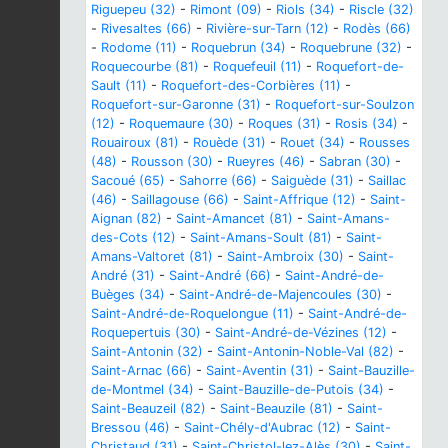
Riguepeu (32)
-
Rimont (09)
-
Riols (34)
-
Riscle (32)
-
Rivesaltes (66)
-
Rivière-sur-Tarn (12)
-
Rodès (66)
-
Rodome (11)
-
Roquebrun (34)
-
Roquebrune (32)
-
Roquecourbe (81)
-
Roquefeuil (11)
-
Roquefort-de-
Sault (11)
-
Roquefort-des-Corbières (11)
-
Roquefort-sur-Garonne (31)
-
Roquefort-sur-Soulzon
(12)
-
Roquemaure (30)
-
Roques (31)
-
Rosis (34)
-
Rouairoux (81)
-
Rouède (31)
-
Rouet (34)
-
Rousses
(48)
-
Rousson (30)
-
Rueyres (46)
-
Sabran (30)
-
Sacoué (65)
-
Sahorre (66)
-
Saiguède (31)
-
Saillac
(46)
-
Saillagouse (66)
-
Saint-Affrique (12)
-
Saint-
Aignan (82)
-
Saint-Amancet (81)
-
Saint-Amans-
des-Cots (12)
-
Saint-Amans-Soult (81)
-
Saint-
Amans-Valtoret (81)
-
Saint-Ambroix (30)
-
Saint-
André (31)
-
Saint-André (66)
-
Saint-André-de-
Buèges (34)
-
Saint-André-de-Majencoules (30)
-
Saint-André-de-Roquelongue (11)
-
Saint-André-de-
Roquepertuis (30)
-
Saint-André-de-Vézines (12)
-
Saint-Antonin (32)
-
Saint-Antonin-Noble-Val (82)
-
Saint-Arnac (66)
-
Saint-Aventin (31)
-
Saint-Bauzille-
de-Montmel (34)
-
Saint-Bauzille-de-Putois (34)
-
Saint-Beauzeil (82)
-
Saint-Beauzile (81)
-
Saint-
Bressou (46)
-
Saint-Chély-d'Aubrac (12)
-
Saint-
Christaud (31)
-
Saint-Christol-lez-Alès (30)
-
Saint-