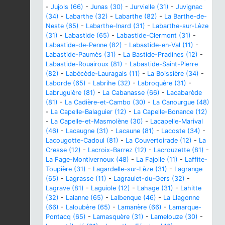
-
Jujols (66)
-
Junas (30)
-
Jurvielle (31)
-
Juvignac
(34)
-
Labarthe (32)
-
Labarthe (82)
-
La Barthe-de-
Neste (65)
-
Labarthe-Inard (31)
-
Labarthe-sur-Lèze
(31)
-
Labastide (65)
-
Labastide-Clermont (31)
-
Labastide-de-Penne (82)
-
Labastide-en-Val (11)
-
Labastide-Paumès (31)
-
La Bastide-Pradines (12)
-
Labastide-Rouairoux (81)
-
Labastide-Saint-Pierre
(82)
-
Labécède-Lauragais (11)
-
La Boissière (34)
-
Laborde (65)
-
Labrihe (32)
-
Labroquère (31)
-
Labruguière (81)
-
La Cabanasse (66)
-
Lacabarède
(81)
-
La Cadière-et-Cambo (30)
-
La Canourgue (48)
-
La Capelle-Balaguier (12)
-
La Capelle-Bonance (12)
-
La Capelle-et-Masmolène (30)
-
Lacapelle-Marival
(46)
-
Lacaugne (31)
-
Lacaune (81)
-
Lacoste (34)
-
Lacougotte-Cadoul (81)
-
La Couvertoirade (12)
-
La
Cresse (12)
-
Lacroix-Barrez (12)
-
Lacrouzette (81)
-
La Fage-Montivernoux (48)
-
La Fajolle (11)
-
Laffite-
Toupière (31)
-
Lagardelle-sur-Lèze (31)
-
Lagrange
(65)
-
Lagrasse (11)
-
Lagraulet-du-Gers (32)
-
Lagrave (81)
-
Laguiole (12)
-
Lahage (31)
-
Lahitte
(32)
-
Lalanne (65)
-
Lalbenque (46)
-
La Llagonne
(66)
-
Laloubère (65)
-
Lamanère (66)
-
Lamarque-
Pontacq (65)
-
Lamasquère (31)
-
Lamelouze (30)
-