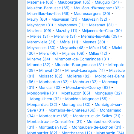
Matemale (66)
-
Maubourguet (65)
-
Mauguio (34)
-
Mauléon-Barousse (65)
-
Mauléon-d'Armagnac (32)
-
Maureillas-las-Illas (66)
-
Mauressargues (30)
-
Maury (66)
-
Mauvaisin (31)
-
Mauvezin (32)
-
Mayrègne (31)
-
Mayronnes (11)
-
Mazamet (81)
-
Mazères (09)
-
Mazuby (11)
-
Méjannes-le-Clap (30)
-
Melles (31)
-
Menville (31)
-
Mérens-les-Vals (09)
-
Mérenvielle (31)
-
Mérial (11)
-
Meynes (30)
-
Meyrannes (30)
-
Meyrueis (48)
-
Mèze (34)
-
Mialet
(30)
-
Miers (46)
-
Mijanès (09)
-
Millau (12)
-
Minerve (34)
-
Miramont-de-Comminges (31)
-
Mirande (32)
-
Mirandol-Bourgnounac (81)
-
Mirepoix
(09)
-
Mireval (34)
-
Mireval-Lauragais (11)
-
Missècle
(81)
-
Moissac (82)
-
Molières (82)
-
Molitg-les-Bains
(66)
-
Monbardon (32)
-
Monbrun (32)
-
Moncaup
(31)
-
Monclar (32)
-
Monclar-de-Quercy (82)
-
Mondonville (31)
-
Monfaucon (65)
-
Mongausy (32)
-
Monguilhem (32)
-
Monléon-Magnoac (65)
-
Monpardiac (32)
-
Montagnac (30)
-
Montaigut-sur-
Save (31)
-
Montalba-le-Château (66)
-
Montarnaud
(34)
-
Montastruc (65)
-
Montastruc-de-Salies (31)
-
Montastruc-la-Conseillère (31)
-
Montastruc-Savès
(31)
-
Montauban (82)
-
Montauban-de-Luchon (31)
-
Montbartier (82)
-
Montbazens (12)
-
Montbazin (34)