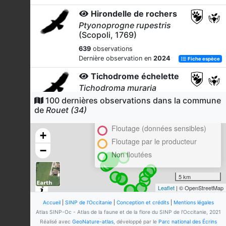
Hirondelle de rochers
Ptyonoprogne rupestris
(Scopoli, 1769)
639
observations
Dernière observation en
2024
Fiche espèce
Tichodrome échelette
Tichodroma muraria
(Linnaeus, 1766)
100 dernières observations dans la commune
Cluster
de
Rouet (34)
471
observations
En attente de validation régionale
Dernière observation en
2024
Fiche espèce
Floutage (données sensibles)
+
Fadet commun (Le)
Floutage par le producteur
−
Coenonympha pamphilus
Non floutées
(Linnaeus, 1758)
467
observations
5 km
Dernière observation en
2025
Fiche espèce
Leaflet
| © OpenStreetMap
Mésange charbonnière
Accueil
|
SINP de l'Occitanie
|
Conception et crédits
|
Mentions légales
Parus major
Linnaeus, 1758
Atlas SINP-Oc - Atlas de la faune et de la flore du SINP de l'Occitanie, 2021
Réalisé avec
GeoNature-atlas
, développé par le
Parc national des Écrins