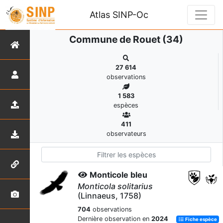
Atlas SINP-Oc
Commune de Rouet (34)
27 614
observations
1 583
espèces
411
observateurs
Monticole bleu
Monticola solitarius
(Linnaeus, 1758)
704
observations
Dernière observation en
2024
Fiche espèce