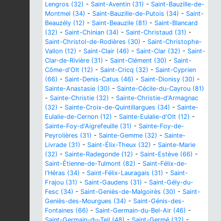
Lengros (32)
-
Saint-Aventin (31)
-
Saint-Bauzille-de-
Montmel (34)
-
Saint-Bauzille-de-Putois (34)
-
Saint-
Beauzély (12)
-
Saint-Beauzile (81)
-
Saint-Blancard
(32)
-
Saint-Chinian (34)
-
Saint-Christaud (31)
-
Saint-Christol-de-Rodières (30)
-
Saint-Christophe-
Vallon (12)
-
Saint-Clair (46)
-
Saint-Clar (32)
-
Saint-
Clar-de-Rivière (31)
-
Saint-Clément (30)
-
Saint-
Côme-d'Olt (12)
-
Saint-Cricq (32)
-
Saint-Cyprien
(66)
-
Saint-Denis-Catus (46)
-
Saint-Dionisy (30)
-
Sainte-Anastasie (30)
-
Sainte-Cécile-du-Cayrou (81)
-
Sainte-Christie (32)
-
Sainte-Christie-d'Armagnac
(32)
-
Sainte-Croix-de-Quintillargues (34)
-
Sainte-
Eulalie-de-Cernon (12)
-
Sainte-Eulalie-d'Olt (12)
-
Sainte-Foy-d'Aigrefeuille (31)
-
Sainte-Foy-de-
Peyrolières (31)
-
Sainte-Gemme (32)
-
Sainte-
Livrade (31)
-
Saint-Élix-Theux (32)
-
Sainte-Marie
(32)
-
Sainte-Radegonde (12)
-
Saint-Estève (66)
-
Saint-Étienne-de-Tulmont (82)
-
Saint-Félix-de-
l'Héras (34)
-
Saint-Félix-Lauragais (31)
-
Saint-
Frajou (31)
-
Saint-Gaudens (31)
-
Saint-Gély-du-
Fesc (34)
-
Saint-Geniès-de-Malgoirès (30)
-
Saint-
Geniès-des-Mourgues (34)
-
Saint-Génis-des-
Fontaines (66)
-
Saint-Germain-du-Bel-Air (46)
-
Saint-Germain-du-Teil (48)
-
Saint-Germé (32)
-