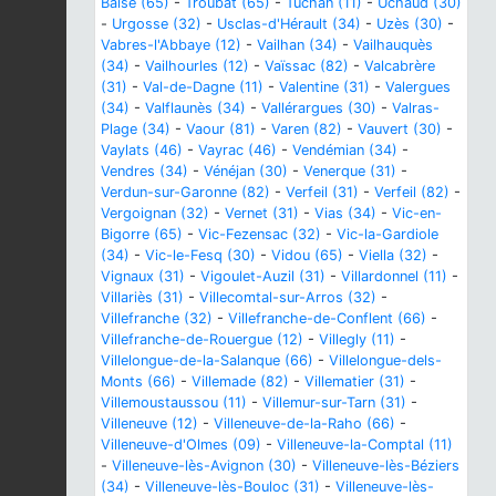
Baïse (65)
-
Troubat (65)
-
Tuchan (11)
-
Uchaud (30)
-
Urgosse (32)
-
Usclas-d'Hérault (34)
-
Uzès (30)
-
Vabres-l'Abbaye (12)
-
Vailhan (34)
-
Vailhauquès
(34)
-
Vailhourles (12)
-
Vaïssac (82)
-
Valcabrère
(31)
-
Val-de-Dagne (11)
-
Valentine (31)
-
Valergues
(34)
-
Valflaunès (34)
-
Vallérargues (30)
-
Valras-
Plage (34)
-
Vaour (81)
-
Varen (82)
-
Vauvert (30)
-
Vaylats (46)
-
Vayrac (46)
-
Vendémian (34)
-
Vendres (34)
-
Vénéjan (30)
-
Venerque (31)
-
Verdun-sur-Garonne (82)
-
Verfeil (31)
-
Verfeil (82)
-
Vergoignan (32)
-
Vernet (31)
-
Vias (34)
-
Vic-en-
Bigorre (65)
-
Vic-Fezensac (32)
-
Vic-la-Gardiole
(34)
-
Vic-le-Fesq (30)
-
Vidou (65)
-
Viella (32)
-
Vignaux (31)
-
Vigoulet-Auzil (31)
-
Villardonnel (11)
-
Villariès (31)
-
Villecomtal-sur-Arros (32)
-
Villefranche (32)
-
Villefranche-de-Conflent (66)
-
Villefranche-de-Rouergue (12)
-
Villegly (11)
-
Villelongue-de-la-Salanque (66)
-
Villelongue-dels-
Monts (66)
-
Villemade (82)
-
Villematier (31)
-
Villemoustaussou (11)
-
Villemur-sur-Tarn (31)
-
Villeneuve (12)
-
Villeneuve-de-la-Raho (66)
-
Villeneuve-d'Olmes (09)
-
Villeneuve-la-Comptal (11)
-
Villeneuve-lès-Avignon (30)
-
Villeneuve-lès-Béziers
(34)
-
Villeneuve-lès-Bouloc (31)
-
Villeneuve-lès-