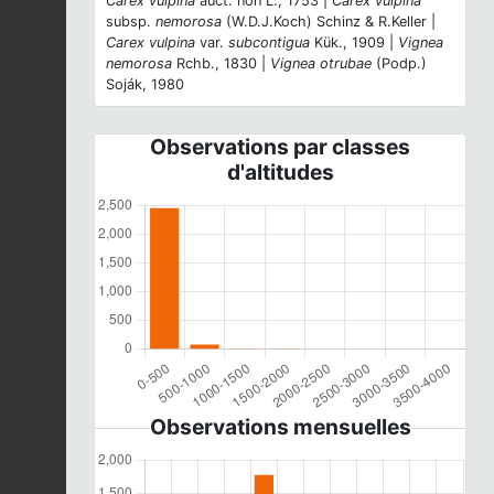
Carex vulpina
auct. non L., 1753 |
Carex vulpina
subsp.
nemorosa
(W.D.J.Koch) Schinz & R.Keller |
Carex vulpina
var.
subcontigua
Kük., 1909 |
Vignea
nemorosa
Rchb., 1830 |
Vignea otrubae
(Podp.)
Soják, 1980
Observations par classes
d'altitudes
Observations mensuelles