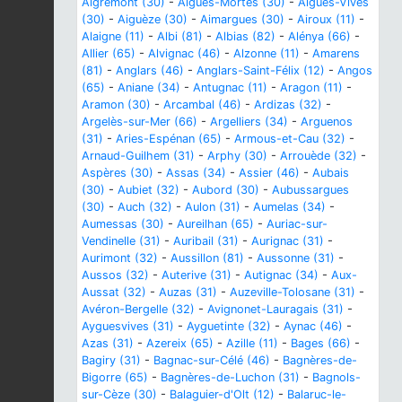
Aigremont (30)
-
Aigues-Mortes (30)
-
Aigues-Vives
(30)
-
Aiguèze (30)
-
Aimargues (30)
-
Airoux (11)
-
Alaigne (11)
-
Albi (81)
-
Albias (82)
-
Alénya (66)
-
Allier (65)
-
Alvignac (46)
-
Alzonne (11)
-
Amarens
(81)
-
Anglars (46)
-
Anglars-Saint-Félix (12)
-
Angos
(65)
-
Aniane (34)
-
Antugnac (11)
-
Aragon (11)
-
Aramon (30)
-
Arcambal (46)
-
Ardizas (32)
-
Argelès-sur-Mer (66)
-
Argelliers (34)
-
Arguenos
(31)
-
Aries-Espénan (65)
-
Armous-et-Cau (32)
-
Arnaud-Guilhem (31)
-
Arphy (30)
-
Arrouède (32)
-
Aspères (30)
-
Assas (34)
-
Assier (46)
-
Aubais
(30)
-
Aubiet (32)
-
Aubord (30)
-
Aubussargues
(30)
-
Auch (32)
-
Aulon (31)
-
Aumelas (34)
-
Aumessas (30)
-
Aureilhan (65)
-
Auriac-sur-
Vendinelle (31)
-
Auribail (31)
-
Aurignac (31)
-
Aurimont (32)
-
Aussillon (81)
-
Aussonne (31)
-
Aussos (32)
-
Auterive (31)
-
Autignac (34)
-
Aux-
Aussat (32)
-
Auzas (31)
-
Auzeville-Tolosane (31)
-
Avéron-Bergelle (32)
-
Avignonet-Lauragais (31)
-
Ayguesvives (31)
-
Ayguetinte (32)
-
Aynac (46)
-
Azas (31)
-
Azereix (65)
-
Azille (11)
-
Bages (66)
-
Bagiry (31)
-
Bagnac-sur-Célé (46)
-
Bagnères-de-
Bigorre (65)
-
Bagnères-de-Luchon (31)
-
Bagnols-
sur-Cèze (30)
-
Balaguier-d'Olt (12)
-
Balaruc-le-