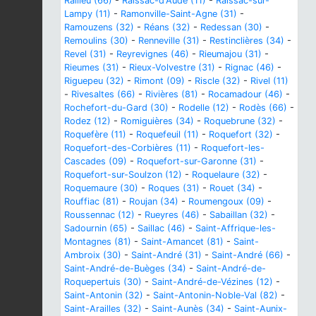
Railleu (66)
-
Raissac-d'Aude (11)
-
Raissac-sur-
Lampy (11)
-
Ramonville-Saint-Agne (31)
-
Ramouzens (32)
-
Réans (32)
-
Redessan (30)
-
Remoulins (30)
-
Renneville (31)
-
Restinclières (34)
-
Revel (31)
-
Reyrevignes (46)
-
Rieumajou (31)
-
Rieumes (31)
-
Rieux-Volvestre (31)
-
Rignac (46)
-
Riguepeu (32)
-
Rimont (09)
-
Riscle (32)
-
Rivel (11)
-
Rivesaltes (66)
-
Rivières (81)
-
Rocamadour (46)
-
Rochefort-du-Gard (30)
-
Rodelle (12)
-
Rodès (66)
-
Rodez (12)
-
Romiguières (34)
-
Roquebrune (32)
-
Roquefère (11)
-
Roquefeuil (11)
-
Roquefort (32)
-
Roquefort-des-Corbières (11)
-
Roquefort-les-
Cascades (09)
-
Roquefort-sur-Garonne (31)
-
Roquefort-sur-Soulzon (12)
-
Roquelaure (32)
-
Roquemaure (30)
-
Roques (31)
-
Rouet (34)
-
Rouffiac (81)
-
Roujan (34)
-
Roumengoux (09)
-
Roussennac (12)
-
Rueyres (46)
-
Sabaillan (32)
-
Sadournin (65)
-
Saillac (46)
-
Saint-Affrique-les-
Montagnes (81)
-
Saint-Amancet (81)
-
Saint-
Ambroix (30)
-
Saint-André (31)
-
Saint-André (66)
-
Saint-André-de-Buèges (34)
-
Saint-André-de-
Roquepertuis (30)
-
Saint-André-de-Vézines (12)
-
Saint-Antonin (32)
-
Saint-Antonin-Noble-Val (82)
-
Saint-Arailles (32)
-
Saint-Aunès (34)
-
Saint-Aunix-