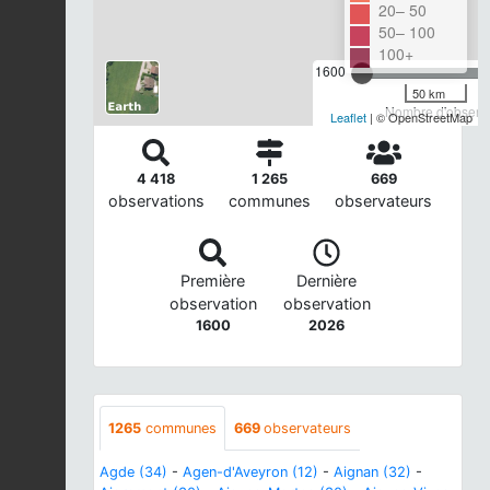
20– 50
50– 100
100+
1600
50 km
Nombre d'observa
Leaflet
| © OpenStreetMap
4 418
1 265
669
observations
communes
observateurs
Première
Dernière
observation
observation
1600
2026
1265
communes
669
observateurs
Agde (34)
-
Agen-d'Aveyron (12)
-
Aignan (32)
-