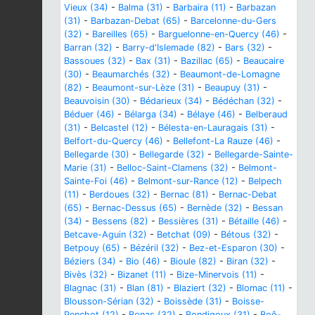
Vieux (34)
-
Balma (31)
-
Barbaira (11)
-
Barbazan
(31)
-
Barbazan-Debat (65)
-
Barcelonne-du-Gers
(32)
-
Bareilles (65)
-
Barguelonne-en-Quercy (46)
-
Barran (32)
-
Barry-d'Islemade (82)
-
Bars (32)
-
Bassoues (32)
-
Bax (31)
-
Bazillac (65)
-
Beaucaire
(30)
-
Beaumarchés (32)
-
Beaumont-de-Lomagne
(82)
-
Beaumont-sur-Lèze (31)
-
Beaupuy (31)
-
Beauvoisin (30)
-
Bédarieux (34)
-
Bédéchan (32)
-
Béduer (46)
-
Bélarga (34)
-
Bélaye (46)
-
Belberaud
(31)
-
Belcastel (12)
-
Bélesta-en-Lauragais (31)
-
Belfort-du-Quercy (46)
-
Bellefont-La Rauze (46)
-
Bellegarde (30)
-
Bellegarde (32)
-
Bellegarde-Sainte-
Marie (31)
-
Belloc-Saint-Clamens (32)
-
Belmont-
Sainte-Foi (46)
-
Belmont-sur-Rance (12)
-
Belpech
(11)
-
Berdoues (32)
-
Bernac (81)
-
Bernac-Debat
(65)
-
Bernac-Dessus (65)
-
Bernède (32)
-
Bessan
(34)
-
Bessens (82)
-
Bessières (31)
-
Bétaille (46)
-
Betcave-Aguin (32)
-
Betchat (09)
-
Bétous (32)
-
Betpouy (65)
-
Bézéril (32)
-
Bez-et-Esparon (30)
-
Béziers (34)
-
Bio (46)
-
Bioule (82)
-
Biran (32)
-
Bivès (32)
-
Bizanet (11)
-
Bize-Minervois (11)
-
Blagnac (31)
-
Blan (81)
-
Blaziert (32)
-
Blomac (11)
-
Blousson-Sérian (32)
-
Boissède (31)
-
Boisse-
Penchot (12)
-
Bonas (32)
-
Bondigoux (31)
-
Boô-