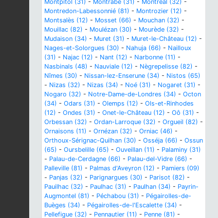
Montpitol (31)
-
Montrabé (31)
-
Montréal (32)
-
Montredon-Labessonnié (81)
-
Montrozier (12)
-
Montsalès (12)
-
Mosset (66)
-
Mouchan (32)
-
Mouillac (82)
-
Moulézan (30)
-
Mourède (32)
-
Mudaison (34)
-
Muret (31)
-
Muret-le-Château (12)
-
Nages-et-Solorgues (30)
-
Nahuja (66)
-
Nailloux
(31)
-
Najac (12)
-
Nant (12)
-
Narbonne (11)
-
Nasbinals (48)
-
Nauviale (12)
-
Nègrepelisse (82)
-
Nîmes (30)
-
Nissan-lez-Enserune (34)
-
Nistos (65)
-
Nizas (32)
-
Nizas (34)
-
Noé (31)
-
Nogaret (31)
-
Nogaro (32)
-
Notre-Dame-de-Londres (34)
-
Octon
(34)
-
Odars (31)
-
Olemps (12)
-
Ols-et-Rinhodes
(12)
-
Ondes (31)
-
Onet-le-Château (12)
-
Oô (31)
-
Orbessan (32)
-
Ordan-Larroque (32)
-
Orgueil (82)
-
Ornaisons (11)
-
Ornézan (32)
-
Orniac (46)
-
Orthoux-Sérignac-Quilhan (30)
-
Osséja (66)
-
Ossun
(65)
-
Oursbelille (65)
-
Ouveillan (11)
-
Palaminy (31)
-
Palau-de-Cerdagne (66)
-
Palau-del-Vidre (66)
-
Palleville (81)
-
Palmas d'Aveyron (12)
-
Pamiers (09)
-
Panjas (32)
-
Parignargues (30)
-
Parisot (82)
-
Pauilhac (32)
-
Paulhac (31)
-
Paulhan (34)
-
Payrin-
Augmontel (81)
-
Péchabou (31)
-
Pégairolles-de-
Buèges (34)
-
Pégairolles-de-l'Escalette (34)
-
Pellefigue (32)
-
Pennautier (11)
-
Penne (81)
-