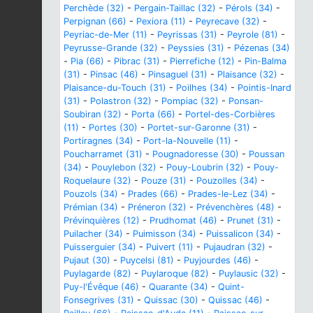
Perchède (32)
-
Pergain-Taillac (32)
-
Pérols (34)
-
Perpignan (66)
-
Pexiora (11)
-
Peyrecave (32)
-
Peyriac-de-Mer (11)
-
Peyrissas (31)
-
Peyrole (81)
-
Peyrusse-Grande (32)
-
Peyssies (31)
-
Pézenas (34)
-
Pia (66)
-
Pibrac (31)
-
Pierrefiche (12)
-
Pin-Balma
(31)
-
Pinsac (46)
-
Pinsaguel (31)
-
Plaisance (32)
-
Plaisance-du-Touch (31)
-
Poilhes (34)
-
Pointis-Inard
(31)
-
Polastron (32)
-
Pompiac (32)
-
Ponsan-
Soubiran (32)
-
Porta (66)
-
Portel-des-Corbières
(11)
-
Portes (30)
-
Portet-sur-Garonne (31)
-
Portiragnes (34)
-
Port-la-Nouvelle (11)
-
Poucharramet (31)
-
Pougnadoresse (30)
-
Poussan
(34)
-
Pouylebon (32)
-
Pouy-Loubrin (32)
-
Pouy-
Roquelaure (32)
-
Pouze (31)
-
Pouzolles (34)
-
Pouzols (34)
-
Prades (66)
-
Prades-le-Lez (34)
-
Prémian (34)
-
Préneron (32)
-
Prévenchères (48)
-
Prévinquières (12)
-
Prudhomat (46)
-
Prunet (31)
-
Puilacher (34)
-
Puimisson (34)
-
Puissalicon (34)
-
Puisserguier (34)
-
Puivert (11)
-
Pujaudran (32)
-
Pujaut (30)
-
Puycelsi (81)
-
Puyjourdes (46)
-
Puylagarde (82)
-
Puylaroque (82)
-
Puylausic (32)
-
Puy-l'Évêque (46)
-
Quarante (34)
-
Quint-
Fonsegrives (31)
-
Quissac (30)
-
Quissac (46)
-