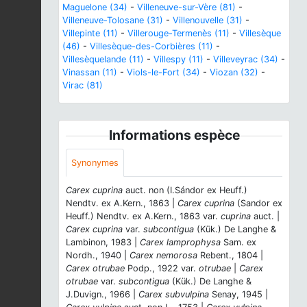
Maguelone (34)
-
Villeneuve-sur-Vère (81)
-
Villeneuve-Tolosane (31)
-
Villenouvelle (31)
-
Villepinte (11)
-
Villerouge-Termenès (11)
-
Villesèque
(46)
-
Villesèque-des-Corbières (11)
-
Villesèquelande (11)
-
Villespy (11)
-
Villeveyrac (34)
-
Vinassan (11)
-
Viols-le-Fort (34)
-
Viozan (32)
-
Virac (81)
Informations espèce
Synonymes
Carex cuprina
auct. non (I.Sándor ex Heuff.)
Nendtv. ex A.Kern., 1863 |
Carex cuprina
(Sandor ex
Heuff.) Nendtv. ex A.Kern., 1863 var.
cuprina
auct. |
Carex cuprina
var.
subcontigua
(Kük.) De Langhe &
Lambinon, 1983 |
Carex lamprophysa
Sam. ex
Nordh., 1940 |
Carex nemorosa
Rebent., 1804 |
Carex otrubae
Podp., 1922 var.
otrubae
|
Carex
otrubae
var.
subcontigua
(Kük.) De Langhe &
J.Duvign., 1966 |
Carex subvulpina
Senay, 1945 |