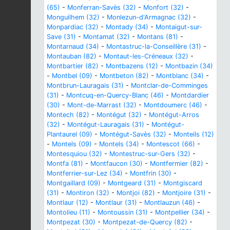
(65)
-
Monferran-Savès (32)
-
Monfort (32)
-
Monguilhem (32)
-
Monlezun-d'Armagnac (32)
-
Monpardiac (32)
-
Montady (34)
-
Montaigut-sur-
Save (31)
-
Montamat (32)
-
Montans (81)
-
Montarnaud (34)
-
Montastruc-la-Conseillère (31)
-
Montauban (82)
-
Montaut-les-Créneaux (32)
-
Montbartier (82)
-
Montbazens (12)
-
Montbazin (34)
-
Montbel (09)
-
Montbeton (82)
-
Montblanc (34)
-
Montbrun-Lauragais (31)
-
Montclar-de-Comminges
(31)
-
Montcuq-en-Quercy-Blanc (46)
-
Montdardier
(30)
-
Mont-de-Marrast (32)
-
Montdoumerc (46)
-
Montech (82)
-
Montégut (32)
-
Montégut-Arros
(32)
-
Montégut-Lauragais (31)
-
Montégut-
Plantaurel (09)
-
Montégut-Savès (32)
-
Monteils (12)
-
Montels (09)
-
Montels (34)
-
Montescot (66)
-
Montesquiou (32)
-
Montestruc-sur-Gers (32)
-
Montfa (81)
-
Montfaucon (30)
-
Montfermier (82)
-
Montferrier-sur-Lez (34)
-
Montfrin (30)
-
Montgaillard (09)
-
Montgeard (31)
-
Montgiscard
(31)
-
Montiron (32)
-
Montjoi (82)
-
Montjoire (31)
-
Montlaur (12)
-
Montlaur (31)
-
Montlauzun (46)
-
Montolieu (11)
-
Montoussin (31)
-
Montpellier (34)
-
Montpezat (30)
-
Montpezat-de-Quercy (82)
-