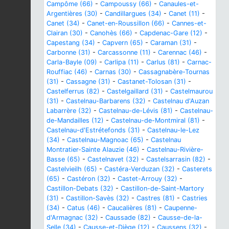
Campôme (66)
-
Campoussy (66)
-
Canaules-et-
Argentières (30)
-
Candillargues (34)
-
Canet (11)
-
Canet (34)
-
Canet-en-Roussillon (66)
-
Cannes-et-
Clairan (30)
-
Canohès (66)
-
Capdenac-Gare (12)
-
Capestang (34)
-
Capvern (65)
-
Caraman (31)
-
Carbonne (31)
-
Carcassonne (11)
-
Carennac (46)
-
Carla-Bayle (09)
-
Carlipa (11)
-
Carlus (81)
-
Carnac-
Rouffiac (46)
-
Carnas (30)
-
Cassagnabère-Tournas
(31)
-
Cassagne (31)
-
Castanet-Tolosan (31)
-
Castelferrus (82)
-
Castelgaillard (31)
-
Castelmaurou
(31)
-
Castelnau-Barbarens (32)
-
Castelnau d'Auzan
Labarrère (32)
-
Castelnau-de-Lévis (81)
-
Castelnau-
de-Mandailles (12)
-
Castelnau-de-Montmiral (81)
-
Castelnau-d'Estrétefonds (31)
-
Castelnau-le-Lez
(34)
-
Castelnau-Magnoac (65)
-
Castelnau
Montratier-Sainte Alauzie (46)
-
Castelnau-Rivière-
Basse (65)
-
Castelnavet (32)
-
Castelsarrasin (82)
-
Castelvieilh (65)
-
Castéra-Verduzan (32)
-
Casterets
(65)
-
Castéron (32)
-
Castet-Arrouy (32)
-
Castillon-Debats (32)
-
Castillon-de-Saint-Martory
(31)
-
Castillon-Savès (32)
-
Castres (81)
-
Castries
(34)
-
Catus (46)
-
Caucalières (81)
-
Caupenne-
d'Armagnac (32)
-
Caussade (82)
-
Causse-de-la-
Selle (34)
-
Causse-et-Diège (12)
-
Caussens (32)
-