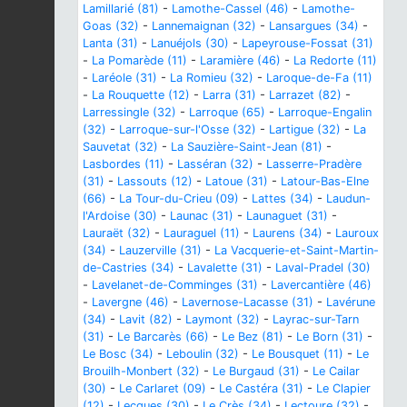
Lamillarié (81)
-
Lamothe-Cassel (46)
-
Lamothe-
Goas (32)
-
Lannemaignan (32)
-
Lansargues (34)
-
Lanta (31)
-
Lanuéjols (30)
-
Lapeyrouse-Fossat (31)
-
La Pomarède (11)
-
Laramière (46)
-
La Redorte (11)
-
Laréole (31)
-
La Romieu (32)
-
Laroque-de-Fa (11)
-
La Rouquette (12)
-
Larra (31)
-
Larrazet (82)
-
Larressingle (32)
-
Larroque (65)
-
Larroque-Engalin
(32)
-
Larroque-sur-l'Osse (32)
-
Lartigue (32)
-
La
Sauvetat (32)
-
La Sauzière-Saint-Jean (81)
-
Lasbordes (11)
-
Lasséran (32)
-
Lasserre-Pradère
(31)
-
Lassouts (12)
-
Latoue (31)
-
Latour-Bas-Elne
(66)
-
La Tour-du-Crieu (09)
-
Lattes (34)
-
Laudun-
l'Ardoise (30)
-
Launac (31)
-
Launaguet (31)
-
Lauraët (32)
-
Lauraguel (11)
-
Laurens (34)
-
Lauroux
(34)
-
Lauzerville (31)
-
La Vacquerie-et-Saint-Martin-
de-Castries (34)
-
Lavalette (31)
-
Laval-Pradel (30)
-
Lavelanet-de-Comminges (31)
-
Lavercantière (46)
-
Lavergne (46)
-
Lavernose-Lacasse (31)
-
Lavérune
(34)
-
Lavit (82)
-
Laymont (32)
-
Layrac-sur-Tarn
(31)
-
Le Barcarès (66)
-
Le Bez (81)
-
Le Born (31)
-
Le Bosc (34)
-
Leboulin (32)
-
Le Bousquet (11)
-
Le
Brouilh-Monbert (32)
-
Le Burgaud (31)
-
Le Cailar
(30)
-
Le Carlaret (09)
-
Le Castéra (31)
-
Le Clapier
(12)
-
Lecques (30)
-
Le Crès (34)
-
Lectoure (32)
-