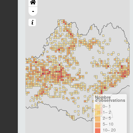
-
Nombre
d'observations
0– 1
1– 2
2– 5
5– 10
10– 20