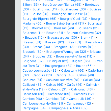
Silhen (65)
-
Bordères-sur-l'Échez (65)
-
Bordezac
(30)
-
Bouilhonnac (11)
-
Bouillargues (30)
-
Bouisse
(11)
-
Bouloc (31)
-
Boulogne-sur-Gesse (31)
-
Bourg-de-Bigorre (65)
-
Bourg-d'Oueil (31)
-
Bourg-
Madame (66)
-
Bourg-Saint-Bernard (31)
-
Bournazel
(12)
-
Bourret (82)
-
Boussac (46)
-
Boussens (31)
-
Boutenac (11)
-
Bouzin (31)
-
Bouzon-Gellenave (32)
-
Bozouls (12)
-
Bragassargues (30)
-
Bram (11)
-
Brassac (81)
-
Brassac (82)
-
Brax (31)
-
Bréau-Mars
(30)
-
Brenas (34)
-
Brengues (46)
-
Brens (81)
-
Bressols (82)
-
Bretagne-d'Armagnac (32)
-
Brissac
(34)
-
Broquiès (12)
-
Brousses-et-Villaret (11)
-
Brugnens (32)
-
Bruniquel (82)
-
Bugard (65)
-
Buzet-
sur-Tarn (31)
-
Buzignargues (34)
-
Buzon (65)
-
Cabas-Loumassès (32)
-
Cabestany (66)
-
Cadeilhan
(32)
-
Cadours (31)
-
Cahors (46)
-
Cahus (46)
-
Cahuzac (81)
-
Cahuzac-sur-Vère (81)
-
Caillac (46)
-
Caillavet (32)
-
Caixas (66)
-
Calès (46)
-
Calmels-
et-le-Viala (12)
-
Calmont (31)
-
Calvignac (46)
-
Calvisson (30)
-
Camarade (09)
-
Camarès (12)
-
Cambes (46)
-
Cambiac (31)
-
Camboulit (46)
-
Cambounet-sur-le-Sor (81)
-
Campagnac (12)
-
Campagne (34)
-
Campagne-sur-Arize (09)
-