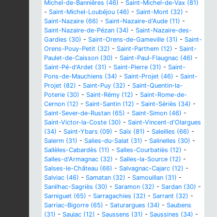
Michel-de-Bannières (46)
-
Saint-Michel-de-Vax (81)
-
Saint-Michel-Loubéjou (46)
-
Saint-Mont (32)
-
Saint-Nazaire (66)
-
Saint-Nazaire-d'Aude (11)
-
Saint-Nazaire-de-Pézan (34)
-
Saint-Nazaire-des-
Gardies (30)
-
Saint-Orens-de-Gameville (31)
-
Saint-
Orens-Pouy-Petit (32)
-
Saint-Parthem (12)
-
Saint-
Paulet-de-Caisson (30)
-
Saint-Paul-Flaugnac (46)
-
Saint-Pé-d'Ardet (31)
-
Saint-Pierre (31)
-
Saint-
Pons-de-Mauchiens (34)
-
Saint-Projet (46)
-
Saint-
Projet (82)
-
Saint-Puy (32)
-
Saint-Quentin-la-
Poterie (30)
-
Saint-Rémy (12)
-
Saint-Rome-de-
Cernon (12)
-
Saint-Santin (12)
-
Saint-Sériès (34)
-
Saint-Sever-de-Rustan (65)
-
Saint-Simon (46)
-
Saint-Victor-la-Coste (30)
-
Saint-Vincent-d'Olargues
(34)
-
Saint-Ybars (09)
-
Saïx (81)
-
Saleilles (66)
-
Salerm (31)
-
Salies-du-Salat (31)
-
Salinelles (30)
-
Sallèles-Cabardès (11)
-
Salles-Courbatiès (12)
-
Salles-d'Armagnac (32)
-
Salles-la-Source (12)
-
Salses-le-Château (66)
-
Salvagnac-Cajarc (12)
-
Salviac (46)
-
Samatan (32)
-
Samouillan (31)
-
Sanilhac-Sagriès (30)
-
Saramon (32)
-
Sardan (30)
-
Sarniguet (65)
-
Sarragachies (32)
-
Sarrant (32)
-
Sarriac-Bigorre (65)
-
Saturargues (34)
-
Saubens
(31)
-
Saujac (12)
-
Saussens (31)
-
Saussines (34)
-