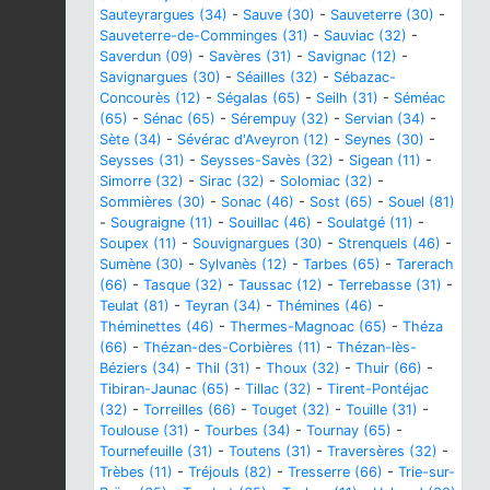
Sauteyrargues (34)
-
Sauve (30)
-
Sauveterre (30)
-
Sauveterre-de-Comminges (31)
-
Sauviac (32)
-
Saverdun (09)
-
Savères (31)
-
Savignac (12)
-
Savignargues (30)
-
Séailles (32)
-
Sébazac-
Concourès (12)
-
Ségalas (65)
-
Seilh (31)
-
Séméac
(65)
-
Sénac (65)
-
Sérempuy (32)
-
Servian (34)
-
Sète (34)
-
Sévérac d'Aveyron (12)
-
Seynes (30)
-
Seysses (31)
-
Seysses-Savès (32)
-
Sigean (11)
-
Simorre (32)
-
Sirac (32)
-
Solomiac (32)
-
Sommières (30)
-
Sonac (46)
-
Sost (65)
-
Souel (81)
-
Sougraigne (11)
-
Souillac (46)
-
Soulatgé (11)
-
Soupex (11)
-
Souvignargues (30)
-
Strenquels (46)
-
Sumène (30)
-
Sylvanès (12)
-
Tarbes (65)
-
Tarerach
(66)
-
Tasque (32)
-
Taussac (12)
-
Terrebasse (31)
-
Teulat (81)
-
Teyran (34)
-
Thémines (46)
-
Théminettes (46)
-
Thermes-Magnoac (65)
-
Théza
(66)
-
Thézan-des-Corbières (11)
-
Thézan-lès-
Béziers (34)
-
Thil (31)
-
Thoux (32)
-
Thuir (66)
-
Tibiran-Jaunac (65)
-
Tillac (32)
-
Tirent-Pontéjac
(32)
-
Torreilles (66)
-
Touget (32)
-
Touille (31)
-
Toulouse (31)
-
Tourbes (34)
-
Tournay (65)
-
Tournefeuille (31)
-
Toutens (31)
-
Traversères (32)
-
Trèbes (11)
-
Tréjouls (82)
-
Tresserre (66)
-
Trie-sur-