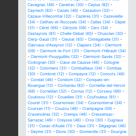
Cavagnac (46)
-
Caveirac (30)
-
Caylus (82)
-
Cayriech (82)
-
Cazals (46)
-
Cazaubon (32)
-
Cazaux-Villecomtal (32)
-
Cazères (31)
-
Cazevieille
(34)
-
Ceilhes-et-Rocozels (34)
-
Celles (34)
-
Cépet
(31)
-
Céret (66)
-
Cérizols (09)
-
Cers (34)
-
Cestayrols (81)
-
Chelle-Debat (65)
-
Chusclan (30)
-
Cierp-Gaud (31)
-
Cieutat (65)
-
Cintegabelle (31)
-
Clairvaux-d'Aveyron (12)
-
Clapiers (34)
-
Clermont
(09)
-
Clermont-le-Fort (31)
-
Clermont-l'Hérault (34)
-
Clermont-Pouyguillès (32)
-
Clermont-Savès (32)
-
Codognan (30)
-
Cœur de Causse (46)
-
Cologne
(32)
-
Colomiers (31)
-
Combaillaux (34)
-
Combas
(30)
-
Combret (12)
-
Compeyre (12)
-
Concots (46)
-
Condat (46)
-
Condom (32)
-
Conques-en-
Rouergue (12)
-
Corbarieu (82)
-
Corneilla-del-Vercol
(66)
-
Corneillan (32)
-
Cornus (12)
-
Corsavy (66)
-
Coubisou (12)
-
Coueilles (31)
-
Coufouleux (81)
-
Couret (31)
-
Cournonsec (34)
-
Cournonterral (34)
-
Coursan (11)
-
Couzou (46)
-
Crampagna (09)
-
Cravencères (32)
-
Cremps (46)
-
Cressensac-
Sarrazac (46)
-
Creysse (46)
-
Cros (30)
-
Cugnaux
(31)
-
Cuxac-d'Aude (11)
-
Daux (31)
-
Dégagnac (46)
-
Deyme (31)
-
Dions (30)
-
Donneville (31)
-
Dourgne