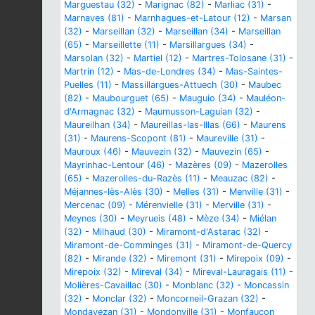
Marguestau (32)
-
Marignac (82)
-
Marliac (31)
-
Marnaves (81)
-
Marnhagues-et-Latour (12)
-
Marsan
(32)
-
Marseillan (32)
-
Marseillan (34)
-
Marseillan
(65)
-
Marseillette (11)
-
Marsillargues (34)
-
Marsolan (32)
-
Martiel (12)
-
Martres-Tolosane (31)
-
Martrin (12)
-
Mas-de-Londres (34)
-
Mas-Saintes-
Puelles (11)
-
Massillargues-Attuech (30)
-
Maubec
(82)
-
Maubourguet (65)
-
Mauguio (34)
-
Mauléon-
d'Armagnac (32)
-
Maumusson-Laguian (32)
-
Maureilhan (34)
-
Maureillas-las-Illas (66)
-
Maurens
(31)
-
Maurens-Scopont (81)
-
Maureville (31)
-
Mauroux (46)
-
Mauvezin (32)
-
Mauvezin (65)
-
Mayrinhac-Lentour (46)
-
Mazères (09)
-
Mazerolles
(65)
-
Mazerolles-du-Razès (11)
-
Meauzac (82)
-
Méjannes-lès-Alès (30)
-
Melles (31)
-
Menville (31)
-
Mercenac (09)
-
Mérenvielle (31)
-
Merville (31)
-
Meynes (30)
-
Meyrueis (48)
-
Mèze (34)
-
Miélan
(32)
-
Milhaud (30)
-
Miramont-d'Astarac (32)
-
Miramont-de-Comminges (31)
-
Miramont-de-Quercy
(82)
-
Mirande (32)
-
Miremont (31)
-
Mirepoix (09)
-
Mirepoix (32)
-
Mireval (34)
-
Mireval-Lauragais (11)
-
Molières-Cavaillac (30)
-
Monblanc (32)
-
Moncassin
(32)
-
Monclar (32)
-
Moncorneil-Grazan (32)
-
Mondavezan (31)
-
Mondonville (31)
-
Monfaucon