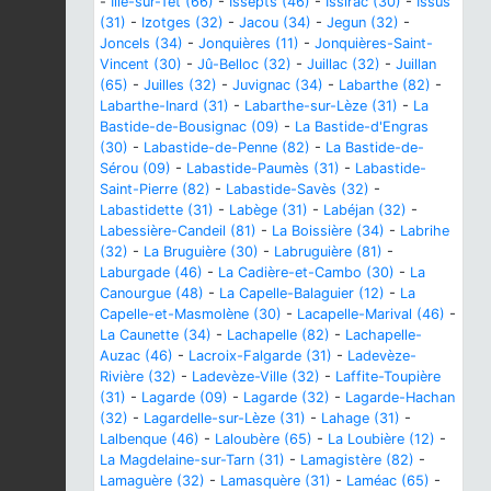
-
Ille-sur-Têt (66)
-
Issepts (46)
-
Issirac (30)
-
Issus
(31)
-
Izotges (32)
-
Jacou (34)
-
Jegun (32)
-
Joncels (34)
-
Jonquières (11)
-
Jonquières-Saint-
Vincent (30)
-
Jû-Belloc (32)
-
Juillac (32)
-
Juillan
(65)
-
Juilles (32)
-
Juvignac (34)
-
Labarthe (82)
-
Labarthe-Inard (31)
-
Labarthe-sur-Lèze (31)
-
La
Bastide-de-Bousignac (09)
-
La Bastide-d'Engras
(30)
-
Labastide-de-Penne (82)
-
La Bastide-de-
Sérou (09)
-
Labastide-Paumès (31)
-
Labastide-
Saint-Pierre (82)
-
Labastide-Savès (32)
-
Labastidette (31)
-
Labège (31)
-
Labéjan (32)
-
Labessière-Candeil (81)
-
La Boissière (34)
-
Labrihe
(32)
-
La Bruguière (30)
-
Labruguière (81)
-
Laburgade (46)
-
La Cadière-et-Cambo (30)
-
La
Canourgue (48)
-
La Capelle-Balaguier (12)
-
La
Capelle-et-Masmolène (30)
-
Lacapelle-Marival (46)
-
La Caunette (34)
-
Lachapelle (82)
-
Lachapelle-
Auzac (46)
-
Lacroix-Falgarde (31)
-
Ladevèze-
Rivière (32)
-
Ladevèze-Ville (32)
-
Laffite-Toupière
(31)
-
Lagarde (09)
-
Lagarde (32)
-
Lagarde-Hachan
(32)
-
Lagardelle-sur-Lèze (31)
-
Lahage (31)
-
Lalbenque (46)
-
Laloubère (65)
-
La Loubière (12)
-
La Magdelaine-sur-Tarn (31)
-
Lamagistère (82)
-
Lamaguère (32)
-
Lamasquère (31)
-
Laméac (65)
-