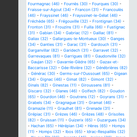
Fourmagnac (46)
-
Fournès (30)
-
Fourques (30)
-
Fraisse-sur-Agout (34)
-
Francon (31)
-
Francoulès
(46)
-
Frayssinet (46)
-
Frayssinet-le-Gélat (46)
-
Fréchède (65)
-
Frégouville (32)
-
Frontignan (34)
-
Fronton (31)
-
Frouzins (31)
-
Fuilla (66)
-
Fustignac
(31)
-
Gabian (34)
-
Gabriac (12)
-
Gaillac (81)
-
Galiax (32)
-
Gallargues-le-Montueux (30)
-
Ganges
(34)
-
Ganties (31)
-
Garac (31)
-
Gardouch (31)
-
Garganvillar (82)
-
Garidech (31)
-
Garravet (32)
-
Garrevaques (81)
-
Garrigues (81)
-
Gaudonville (32)
-
Gaujan (32)
-
Gavarnie-Gèdre (65)
-
Gazax-et-
Baccarisse (32)
-
Gée-Rivière (32)
-
Génébrières (82)
-
Générac (30)
-
Germs-sur-l'Oussouet (65)
-
Gigean
(34)
-
Gignac (46)
-
Gimat (82)
-
Gimont (32)
-
Ginals (82)
-
Ginestas (11)
-
Giroussens (81)
-
Giscaro (32)
-
Glanes (46)
-
Golfech (82)
-
Goudon
(65)
-
Gourdon (46)
-
Goutrens (12)
-
Goyrans (31)
-
Grabels (34)
-
Gragnague (31)
-
Gramat (46)
-
Gramazie (11)
-
Graulhet (81)
-
Grenade (31)
-
Grépiac (31)
-
Grèzes (46)
-
Grèzes (48)
-
Grisolles
(82)
-
Gruissan (11)
-
Guizerix (65)
-
Guzargues (34)
-
Hachan (65)
-
Hérépian (34)
-
Hères (65)
-
Homps
(11)
-
Homps (32)
-
Ibos (65)
-
Idrac-Respaillès (32)