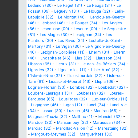
Lédenon (30)
-
Le Faget (31)
-
Le Fauga (31)
-
Le
Fossat (09)
-
Léguevin (31)
-
Le Houga (32)
-
Lelin-
Lapujolle (32)
-
Le Montat (46)
-
Lendou-en-Quercy
(46)
-
Léobard (46)
-
Le Pouget (34)
-
Les Angles
(66)
-
Lescousse (09)
-
Lescure (09)
-
Le Sequestre
(81)
-
Les Mages (30)
-
Lespignan (34)
-
Les
Plantiers (30)
-
Les Rives (34)
-
Lestelle-de-Saint-
Martory (31)
-
Le Vigan (30)
-
Le Vignon-en-Quercy
(46)
-
Lézignan-Corbières (11)
-
Lherm (31)
-
Lherm
(46)
-
Lhospitalet (46)
-
Lias (32)
-
Liausson (34)
-
Libaros (65)
-
Lieoux (31)
-
Lieuran-lès-Béziers (34)
-
Ligardes (32)
-
Lignairolles (11)
-
L'Isle-Arné (32)
-
L'Isle-de-Noé (32)
-
L'Isle-Jourdain (32)
-
Lisle-sur-
Tarn (81)
-
Lissac-et-Mouret (46)
-
Llupia (66)
-
Logrian-Florian (30)
-
Lombez (32)
-
Loubédat (32)
-
Loubens-Lauragais (31)
-
Loubersan (32)
-
Loures-
Barousse (65)
-
Louslitges (32)
-
Luc-sur-Orbieu (11)
-
Lugagnac (46)
-
Lugan (12)
-
Lunel (34)
-
Lunel-Viel
(34)
-
Lussan (30)
-
Luzech (46)
-
Madiran (65)
-
Maignaut-Tauzia (32)
-
Mailhac (11)
-
Manciet (32)
-
Manduel (30)
-
Mansempuy (32)
-
Maraussan (34)
-
Marciac (32)
-
Marcillac-Vallon (12)
-
Marestaing (32)
-
Margouët-Meymes (32)
-
Marguerittes (30)
-