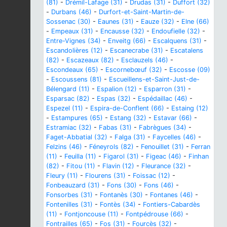
(81)
-
Drémil-Lafage (31)
-
Drudas (31)
-
Duffort (32)
-
Durbans (46)
-
Durfort-et-Saint-Martin-de-
Sossenac (30)
-
Eaunes (31)
-
Eauze (32)
-
Elne (66)
-
Empeaux (31)
-
Encausse (32)
-
Endoufielle (32)
-
Entre-Vignes (34)
-
Enveitg (66)
-
Escalquens (31)
-
Escandolières (12)
-
Escanecrabe (31)
-
Escatalens
(82)
-
Escazeaux (82)
-
Esclauzels (46)
-
Escondeaux (65)
-
Escornebœuf (32)
-
Escosse (09)
-
Escoussens (81)
-
Escueillens-et-Saint-Just-de-
Bélengard (11)
-
Espalion (12)
-
Esparron (31)
-
Esparsac (82)
-
Espas (32)
-
Espédaillac (46)
-
Espezel (11)
-
Espira-de-Conflent (66)
-
Estaing (12)
-
Estampures (65)
-
Estang (32)
-
Estavar (66)
-
Estramiac (32)
-
Fabas (31)
-
Fabrègues (34)
-
Faget-Abbatial (32)
-
Falga (31)
-
Faycelles (46)
-
Felzins (46)
-
Féneyrols (82)
-
Fenouillet (31)
-
Ferran
(11)
-
Feuilla (11)
-
Figarol (31)
-
Figeac (46)
-
Finhan
(82)
-
Fitou (11)
-
Flavin (12)
-
Fleurance (32)
-
Fleury (11)
-
Flourens (31)
-
Foissac (12)
-
Fonbeauzard (31)
-
Fons (30)
-
Fons (46)
-
Fonsorbes (31)
-
Fontanès (30)
-
Fontanes (46)
-
Fontenilles (31)
-
Fontès (34)
-
Fontiers-Cabardès
(11)
-
Fontjoncouse (11)
-
Fontpédrouse (66)
-
Fontrailles (65)
-
Fos (31)
-
Fourcès (32)
-