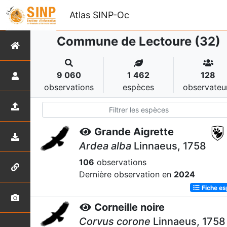
Atlas SINP-Oc
Commune de Lectoure (32)
9 060
1 462
128
observations
espèces
observateu
Grande Aigrette
Ardea alba
Linnaeus, 1758
106
observations
Dernière observation en
2024
Fiche e
Corneille noire
Corvus corone
Linnaeus, 1758