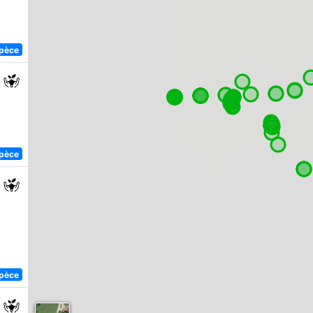
spèce
spèce
spèce