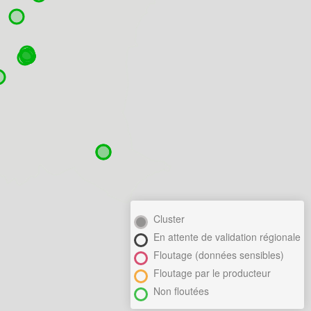
Cluster
En attente de validation régionale
Floutage (données sensibles)
Floutage par le producteur
Non floutées