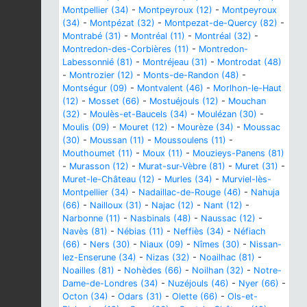
Montpellier (34)
-
Montpeyroux (12)
-
Montpeyroux
(34)
-
Montpézat (32)
-
Montpezat-de-Quercy (82)
-
Montrabé (31)
-
Montréal (11)
-
Montréal (32)
-
Montredon-des-Corbières (11)
-
Montredon-
Labessonnié (81)
-
Montréjeau (31)
-
Montrodat (48)
-
Montrozier (12)
-
Monts-de-Randon (48)
-
Montségur (09)
-
Montvalent (46)
-
Morlhon-le-Haut
(12)
-
Mosset (66)
-
Mostuéjouls (12)
-
Mouchan
(32)
-
Moulès-et-Baucels (34)
-
Moulézan (30)
-
Moulis (09)
-
Mouret (12)
-
Mourèze (34)
-
Moussac
(30)
-
Moussan (11)
-
Moussoulens (11)
-
Mouthoumet (11)
-
Moux (11)
-
Mouzieys-Panens (81)
-
Murasson (12)
-
Murat-sur-Vèbre (81)
-
Muret (31)
-
Muret-le-Château (12)
-
Murles (34)
-
Murviel-lès-
Montpellier (34)
-
Nadaillac-de-Rouge (46)
-
Nahuja
(66)
-
Nailloux (31)
-
Najac (12)
-
Nant (12)
-
Narbonne (11)
-
Nasbinals (48)
-
Naussac (12)
-
Navès (81)
-
Nébias (11)
-
Neffiès (34)
-
Néfiach
(66)
-
Ners (30)
-
Niaux (09)
-
Nîmes (30)
-
Nissan-
lez-Enserune (34)
-
Nizas (32)
-
Noailhac (81)
-
Noailles (81)
-
Nohèdes (66)
-
Noilhan (32)
-
Notre-
Dame-de-Londres (34)
-
Nuzéjouls (46)
-
Nyer (66)
-
Octon (34)
-
Odars (31)
-
Olette (66)
-
Ols-et-