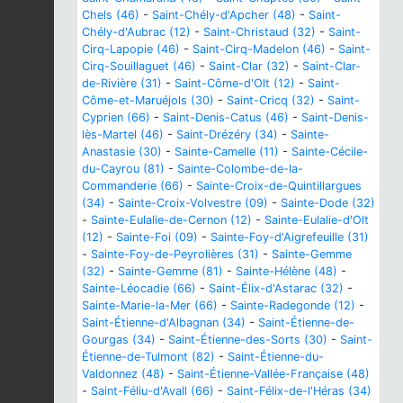
Chels (46)
-
Saint-Chély-d'Apcher (48)
-
Saint-
Chély-d'Aubrac (12)
-
Saint-Christaud (32)
-
Saint-
Cirq-Lapopie (46)
-
Saint-Cirq-Madelon (46)
-
Saint-
Cirq-Souillaguet (46)
-
Saint-Clar (32)
-
Saint-Clar-
de-Rivière (31)
-
Saint-Côme-d'Olt (12)
-
Saint-
Côme-et-Maruéjols (30)
-
Saint-Cricq (32)
-
Saint-
Cyprien (66)
-
Saint-Denis-Catus (46)
-
Saint-Denis-
lès-Martel (46)
-
Saint-Drézéry (34)
-
Sainte-
Anastasie (30)
-
Sainte-Camelle (11)
-
Sainte-Cécile-
du-Cayrou (81)
-
Sainte-Colombe-de-la-
Commanderie (66)
-
Sainte-Croix-de-Quintillargues
(34)
-
Sainte-Croix-Volvestre (09)
-
Sainte-Dode (32)
-
Sainte-Eulalie-de-Cernon (12)
-
Sainte-Eulalie-d'Olt
(12)
-
Sainte-Foi (09)
-
Sainte-Foy-d'Aigrefeuille (31)
-
Sainte-Foy-de-Peyrolières (31)
-
Sainte-Gemme
(32)
-
Sainte-Gemme (81)
-
Sainte-Hélène (48)
-
Sainte-Léocadie (66)
-
Saint-Élix-d'Astarac (32)
-
Sainte-Marie-la-Mer (66)
-
Sainte-Radegonde (12)
-
Saint-Étienne-d'Albagnan (34)
-
Saint-Étienne-de-
Gourgas (34)
-
Saint-Étienne-des-Sorts (30)
-
Saint-
Étienne-de-Tulmont (82)
-
Saint-Étienne-du-
Valdonnez (48)
-
Saint-Étienne-Vallée-Française (48)
-
Saint-Féliu-d'Avall (66)
-
Saint-Félix-de-l'Héras (34)