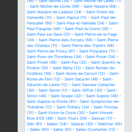
(46)
-
Saint-Michel (34)
-
Saint-Michel-de-Lanès (11)
-
Saint-Michel-de-Llotes (66)
-
Saint-Nazaire (66)
-
Saint-Nazaire-de-Ladarez (34)
-
Saint-Orens-de-
Gameville (31)
-
Saint-Papoul (11)
-
Saint-Paul-de-
Fenouillet (66)
-
Saint-Paul-et-Valmalle (34)
-
Saint-
Paul-Flaugnac (46)
-
Saint-Paul-la-Coste (30)
-
Saint-Paul-sur-Save (31)
-
Saint-Pierre-de-la-Fage
(34)
-
Saint-Pierre-dels-Forcats (66)
-
Saint-Pierre-
des-Champs (11)
-
Saint-Pierre-des-Tripiers (48)
-
Saint-Pierre-de-Trivisy (81)
-
Saint-Polycarpe (11)
-
Saint-Pons-de-Thomières (34)
-
Saint-Privat (34)
-
Saint-Projet (46)
-
Saint-Puy (32)
-
Saint-Quentin-la-
Poterie (30)
-
Saint-Rémy (12)
-
Saint-Roman-de-
Codières (30)
-
Saint-Rome-de-Cernon (12)
-
Saint-
Rome-de-Tarn (12)
-
Saint-Saturnin (48)
-
Saint-
Saturnin-de-Lenne (12)
-
Saint-Sauveur-Camprieu
(30)
-
Saint-Sernin (11)
-
Saint-Siffret (30)
-
Saint-
Simon (46)
-
Saint-Soulan (32)
-
Saint-Sulpice (46)
-
Saint-Sulpice-la-Pointe (81)
-
Saint-Symphorien-de-
Thénières (12)
-
Saint-Thibéry (34)
-
Saint-Thomas
(31)
-
Saint-Victor-la-Coste (30)
-
Saint-Vincent-
Rive-d'Olt (46)
-
Saint-Ybars (09)
-
Saissac (11)
-
Saïx (81)
-
Salasc (34)
-
Salazac (30)
-
Saléchan (65)
-
Salles (65)
-
Salles (81)
-
Salles-Courbatiès (12)
-