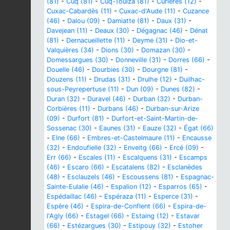
(81)
-
Cuq (81)
-
Cuq-Toulza (81)
-
Curières (12)
-
Cuxac-Cabardès (11)
-
Cuxac-d'Aude (11)
-
Cuzance
(46)
-
Dalou (09)
-
Damiatte (81)
-
Daux (31)
-
Davejean (11)
-
Deaux (30)
-
Dégagnac (46)
-
Dénat
(81)
-
Dernacueillette (11)
-
Deyme (31)
-
Dio-et-
Valquières (34)
-
Dions (30)
-
Domazan (30)
-
Domessargues (30)
-
Donneville (31)
-
Dorres (66)
-
Douelle (46)
-
Dourbies (30)
-
Dourgne (81)
-
Douzens (11)
-
Drudas (31)
-
Drulhe (12)
-
Duilhac-
sous-Peyrepertuse (11)
-
Dun (09)
-
Dunes (82)
-
Duran (32)
-
Duravel (46)
-
Durban (32)
-
Durban-
Corbières (11)
-
Durbans (46)
-
Durban-sur-Arize
(09)
-
Durfort (81)
-
Durfort-et-Saint-Martin-de-
Sossenac (30)
-
Eaunes (31)
-
Eauze (32)
-
Égat (66)
-
Elne (66)
-
Embres-et-Castelmaure (11)
-
Encausse
(32)
-
Endoufielle (32)
-
Enveitg (66)
-
Ercé (09)
-
Err (66)
-
Escales (11)
-
Escalquens (31)
-
Escamps
(46)
-
Escaro (66)
-
Escatalens (82)
-
Esclanèdes
(48)
-
Esclauzels (46)
-
Escoussens (81)
-
Espagnac-
Sainte-Eulalie (46)
-
Espalion (12)
-
Esparros (65)
-
Espédaillac (46)
-
Espéraza (11)
-
Esperce (31)
-
Espère (46)
-
Espira-de-Conflent (66)
-
Espira-de-
l'Agly (66)
-
Estagel (66)
-
Estaing (12)
-
Estavar
(66)
-
Estézargues (30)
-
Estipouy (32)
-
Estoher