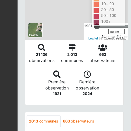
10– 20
20– 50
50– 100
100+
1921
50 km
Nombre d'observat
Leaflet
| © OpenStreetMap
21 136
2 013
663
observations
communes
observateurs
Première
Dernière
observation
observation
1921
2024
2013
communes
663
observateurs