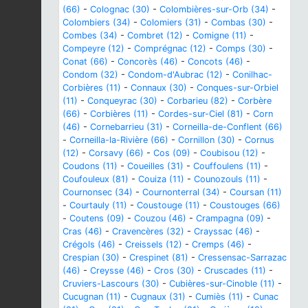
(66)
-
Colognac (30)
-
Colombières-sur-Orb (34)
-
Colombiers (34)
-
Colomiers (31)
-
Combas (30)
-
Combes (34)
-
Combret (12)
-
Comigne (11)
-
Compeyre (12)
-
Comprégnac (12)
-
Comps (30)
-
Conat (66)
-
Concorès (46)
-
Concots (46)
-
Condom (32)
-
Condom-d'Aubrac (12)
-
Conilhac-
Corbières (11)
-
Connaux (30)
-
Conques-sur-Orbiel
(11)
-
Conqueyrac (30)
-
Corbarieu (82)
-
Corbère
(66)
-
Corbières (11)
-
Cordes-sur-Ciel (81)
-
Corn
(46)
-
Cornebarrieu (31)
-
Corneilla-de-Conflent (66)
-
Corneilla-la-Rivière (66)
-
Cornillon (30)
-
Cornus
(12)
-
Corsavy (66)
-
Cos (09)
-
Coubisou (12)
-
Coudons (11)
-
Coueilles (31)
-
Couffoulens (11)
-
Coufouleux (81)
-
Couiza (11)
-
Counozouls (11)
-
Cournonsec (34)
-
Cournonterral (34)
-
Coursan (11)
-
Courtauly (11)
-
Coustouge (11)
-
Coustouges (66)
-
Coutens (09)
-
Couzou (46)
-
Crampagna (09)
-
Cras (46)
-
Cravencères (32)
-
Crayssac (46)
-
Crégols (46)
-
Creissels (12)
-
Cremps (46)
-
Crespian (30)
-
Crespinet (81)
-
Cressensac-Sarrazac
(46)
-
Creysse (46)
-
Cros (30)
-
Cruscades (11)
-
Cruviers-Lascours (30)
-
Cubières-sur-Cinoble (11)
-
Cucugnan (11)
-
Cugnaux (31)
-
Cumiès (11)
-
Cunac