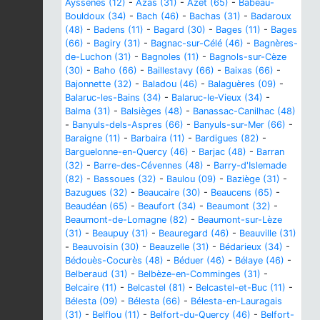
Ayssènes (12)
-
Azas (31)
-
Azet (65)
-
Babeau-
Bouldoux (34)
-
Bach (46)
-
Bachas (31)
-
Badaroux
(48)
-
Badens (11)
-
Bagard (30)
-
Bages (11)
-
Bages
(66)
-
Bagiry (31)
-
Bagnac-sur-Célé (46)
-
Bagnères-
de-Luchon (31)
-
Bagnoles (11)
-
Bagnols-sur-Cèze
(30)
-
Baho (66)
-
Baillestavy (66)
-
Baixas (66)
-
Bajonnette (32)
-
Baladou (46)
-
Balaguères (09)
-
Balaruc-les-Bains (34)
-
Balaruc-le-Vieux (34)
-
Balma (31)
-
Balsièges (48)
-
Banassac-Canilhac (48)
-
Banyuls-dels-Aspres (66)
-
Banyuls-sur-Mer (66)
-
Baraigne (11)
-
Barbaira (11)
-
Bardigues (82)
-
Barguelonne-en-Quercy (46)
-
Barjac (48)
-
Barran
(32)
-
Barre-des-Cévennes (48)
-
Barry-d'Islemade
(82)
-
Bassoues (32)
-
Baulou (09)
-
Baziège (31)
-
Bazugues (32)
-
Beaucaire (30)
-
Beaucens (65)
-
Beaudéan (65)
-
Beaufort (34)
-
Beaumont (32)
-
Beaumont-de-Lomagne (82)
-
Beaumont-sur-Lèze
(31)
-
Beaupuy (31)
-
Beauregard (46)
-
Beauville (31)
-
Beauvoisin (30)
-
Beauzelle (31)
-
Bédarieux (34)
-
Bédouès-Cocurès (48)
-
Béduer (46)
-
Bélaye (46)
-
Belberaud (31)
-
Belbèze-en-Comminges (31)
-
Belcaire (11)
-
Belcastel (81)
-
Belcastel-et-Buc (11)
-
Bélesta (09)
-
Bélesta (66)
-
Bélesta-en-Lauragais
(31)
-
Belflou (11)
-
Belfort-du-Quercy (46)
-
Belfort-