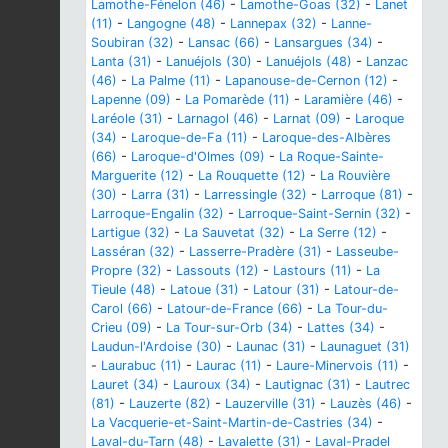
Lamothe-Fénelon (46)
-
Lamothe-Goas (32)
-
Lanet
(11)
-
Langogne (48)
-
Lannepax (32)
-
Lanne-
Soubiran (32)
-
Lansac (66)
-
Lansargues (34)
-
Lanta (31)
-
Lanuéjols (30)
-
Lanuéjols (48)
-
Lanzac
(46)
-
La Palme (11)
-
Lapanouse-de-Cernon (12)
-
Lapenne (09)
-
La Pomarède (11)
-
Laramière (46)
-
Laréole (31)
-
Larnagol (46)
-
Larnat (09)
-
Laroque
(34)
-
Laroque-de-Fa (11)
-
Laroque-des-Albères
(66)
-
Laroque-d'Olmes (09)
-
La Roque-Sainte-
Marguerite (12)
-
La Rouquette (12)
-
La Rouvière
(30)
-
Larra (31)
-
Larressingle (32)
-
Larroque (81)
-
Larroque-Engalin (32)
-
Larroque-Saint-Sernin (32)
-
Lartigue (32)
-
La Sauvetat (32)
-
La Serre (12)
-
Lasséran (32)
-
Lasserre-Pradère (31)
-
Lasseube-
Propre (32)
-
Lassouts (12)
-
Lastours (11)
-
La
Tieule (48)
-
Latoue (31)
-
Latour (31)
-
Latour-de-
Carol (66)
-
Latour-de-France (66)
-
La Tour-du-
Crieu (09)
-
La Tour-sur-Orb (34)
-
Lattes (34)
-
Laudun-l'Ardoise (30)
-
Launac (31)
-
Launaguet (31)
-
Laurabuc (11)
-
Laurac (11)
-
Laure-Minervois (11)
-
Lauret (34)
-
Lauroux (34)
-
Lautignac (31)
-
Lautrec
(81)
-
Lauzerte (82)
-
Lauzerville (31)
-
Lauzès (46)
-
La Vacquerie-et-Saint-Martin-de-Castries (34)
-
Laval-du-Tarn (48)
-
Lavalette (31)
-
Laval-Pradel