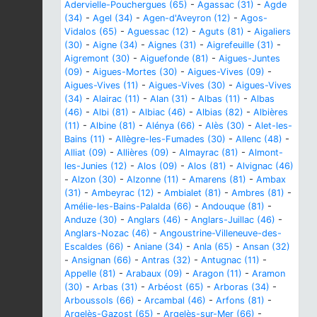
Adervielle-Pouchergues (65)
-
Agassac (31)
-
Agde
(34)
-
Agel (34)
-
Agen-d'Aveyron (12)
-
Agos-
Vidalos (65)
-
Aguessac (12)
-
Aguts (81)
-
Aigaliers
(30)
-
Aigne (34)
-
Aignes (31)
-
Aigrefeuille (31)
-
Aigremont (30)
-
Aiguefonde (81)
-
Aigues-Juntes
(09)
-
Aigues-Mortes (30)
-
Aigues-Vives (09)
-
Aigues-Vives (11)
-
Aigues-Vives (30)
-
Aigues-Vives
(34)
-
Alairac (11)
-
Alan (31)
-
Albas (11)
-
Albas
(46)
-
Albi (81)
-
Albiac (46)
-
Albias (82)
-
Albières
(11)
-
Albine (81)
-
Alénya (66)
-
Alès (30)
-
Alet-les-
Bains (11)
-
Allègre-les-Fumades (30)
-
Allenc (48)
-
Alliat (09)
-
Allières (09)
-
Almayrac (81)
-
Almont-
les-Junies (12)
-
Alos (09)
-
Alos (81)
-
Alvignac (46)
-
Alzon (30)
-
Alzonne (11)
-
Amarens (81)
-
Ambax
(31)
-
Ambeyrac (12)
-
Ambialet (81)
-
Ambres (81)
-
Amélie-les-Bains-Palalda (66)
-
Andouque (81)
-
Anduze (30)
-
Anglars (46)
-
Anglars-Juillac (46)
-
Anglars-Nozac (46)
-
Angoustrine-Villeneuve-des-
Escaldes (66)
-
Aniane (34)
-
Anla (65)
-
Ansan (32)
-
Ansignan (66)
-
Antras (32)
-
Antugnac (11)
-
Appelle (81)
-
Arabaux (09)
-
Aragon (11)
-
Aramon
(30)
-
Arbas (31)
-
Arbéost (65)
-
Arboras (34)
-
Arboussols (66)
-
Arcambal (46)
-
Arfons (81)
-
Argelès-Gazost (65)
-
Argelès-sur-Mer (66)
-