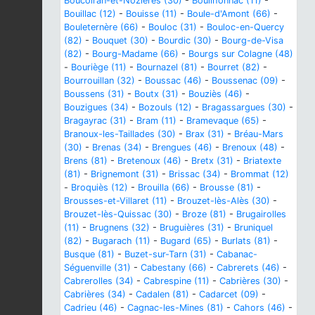
Boucoiran-et-Nozières (30)
-
Bouilhonnac (11)
-
Bouillac (12)
-
Bouisse (11)
-
Boule-d'Amont (66)
-
Bouleternère (66)
-
Bouloc (31)
-
Bouloc-en-Quercy
(82)
-
Bouquet (30)
-
Bourdic (30)
-
Bourg-de-Visa
(82)
-
Bourg-Madame (66)
-
Bourgs sur Colagne (48)
-
Bouriège (11)
-
Bournazel (81)
-
Bourret (82)
-
Bourrouillan (32)
-
Boussac (46)
-
Boussenac (09)
-
Boussens (31)
-
Boutx (31)
-
Bouziès (46)
-
Bouzigues (34)
-
Bozouls (12)
-
Bragassargues (30)
-
Bragayrac (31)
-
Bram (11)
-
Bramevaque (65)
-
Branoux-les-Taillades (30)
-
Brax (31)
-
Bréau-Mars
(30)
-
Brenas (34)
-
Brengues (46)
-
Brenoux (48)
-
Brens (81)
-
Bretenoux (46)
-
Bretx (31)
-
Briatexte
(81)
-
Brignemont (31)
-
Brissac (34)
-
Brommat (12)
-
Broquiès (12)
-
Brouilla (66)
-
Brousse (81)
-
Brousses-et-Villaret (11)
-
Brouzet-lès-Alès (30)
-
Brouzet-lès-Quissac (30)
-
Broze (81)
-
Brugairolles
(11)
-
Brugnens (32)
-
Bruguières (31)
-
Bruniquel
(82)
-
Bugarach (11)
-
Bugard (65)
-
Burlats (81)
-
Busque (81)
-
Buzet-sur-Tarn (31)
-
Cabanac-
Séguenville (31)
-
Cabestany (66)
-
Cabrerets (46)
-
Cabrerolles (34)
-
Cabrespine (11)
-
Cabrières (30)
-
Cabrières (34)
-
Cadalen (81)
-
Cadarcet (09)
-
Cadrieu (46)
-
Cagnac-les-Mines (81)
-
Cahors (46)
-