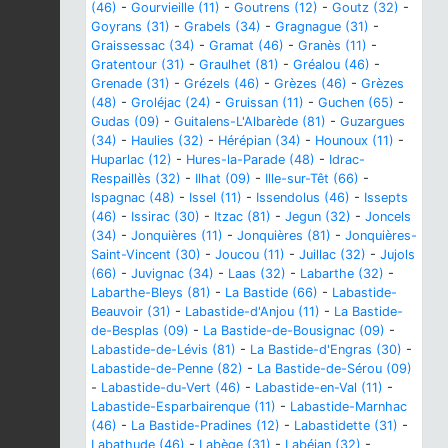
(46)
-
Gourvieille (11)
-
Goutrens (12)
-
Goutz (32)
-
Goyrans (31)
-
Grabels (34)
-
Gragnague (31)
-
Graissessac (34)
-
Gramat (46)
-
Granès (11)
-
Gratentour (31)
-
Graulhet (81)
-
Gréalou (46)
-
Grenade (31)
-
Grézels (46)
-
Grèzes (46)
-
Grèzes
(48)
-
Groléjac (24)
-
Gruissan (11)
-
Guchen (65)
-
Gudas (09)
-
Guitalens-L'Albarède (81)
-
Guzargues
(34)
-
Haulies (32)
-
Hérépian (34)
-
Hounoux (11)
-
Huparlac (12)
-
Hures-la-Parade (48)
-
Idrac-
Respaillès (32)
-
Ilhat (09)
-
Ille-sur-Têt (66)
-
Ispagnac (48)
-
Issel (11)
-
Issendolus (46)
-
Issepts
(46)
-
Issirac (30)
-
Itzac (81)
-
Jegun (32)
-
Joncels
(34)
-
Jonquières (11)
-
Jonquières (81)
-
Jonquières-
Saint-Vincent (30)
-
Joucou (11)
-
Juillac (32)
-
Jujols
(66)
-
Juvignac (34)
-
Laas (32)
-
Labarthe (32)
-
Labarthe-Bleys (81)
-
La Bastide (66)
-
Labastide-
Beauvoir (31)
-
Labastide-d'Anjou (11)
-
La Bastide-
de-Besplas (09)
-
La Bastide-de-Bousignac (09)
-
Labastide-de-Lévis (81)
-
La Bastide-d'Engras (30)
-
Labastide-de-Penne (82)
-
La Bastide-de-Sérou (09)
-
Labastide-du-Vert (46)
-
Labastide-en-Val (11)
-
Labastide-Esparbairenque (11)
-
Labastide-Marnhac
(46)
-
La Bastide-Pradines (12)
-
Labastidette (31)
-
Labathude (46)
-
Labège (31)
-
Labéjan (32)
-