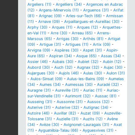
Argeliers (11)
-
Argelliers (34)
-
Argences en Aubrac
(12)
-
Argens-Minervois (11)
-
Arguenos (31)
-
Arifat
(81)
-
Arignac (09)
-
Arles-sur-Tech (66)
-
Armissan
(11)
-
Arnave (09)
-
Arpaillargues-et-Aureillac (30)
-
Arphy (30)
-
Arques (11)
-
Arques (12)
-
Arquettes-
en-Val (11)
-
Arre (30)
-
Arreau (65)
-
Arrens-
Marsous (65)
-
Arrigas (30)
-
Arthès (81)
-
Artigat
(09)
-
Artigue (31)
-
Artigues (11)
-
Artix (09)
-
Arvigna (09)
-
Aspères (30)
-
Aspet (31)
-
Aspin-
Aure (65)
-
Aspiran (34)
-
Asque (65)
-
Assas (34)
-
Assier (46)
-
Aubais (30)
-
Aubiet (32)
-
Aubin (12)
-
Aubord (30)
-
Auch (32)
-
Augnax (32)
-
Aujac (30)
-
Aujargues (30)
-
Aujols (46)
-
Aulas (30)
-
Aulon (31)
-
Aulos-Sinsat (09)
-
Aulus-les-Bains (09)
-
Aumelas
(34)
-
Aumes (34)
-
Aumessas (30)
-
Auradé (32)
-
Auragne (31)
-
Aureville (31)
-
Auriac (11)
-
Auriac-
sur-Vendinelle (31)
-
Aurimont (32)
-
Aussac (81)
-
Ausseing (31)
-
Aussonne (31)
-
Aussos (32)
-
Auterive (31)
-
Auterive (32)
-
Autignac (34)
-
Autoire (46)
-
Auvillar (82)
-
Auzat (09)
-
Auzeville-
Tolosane (31)
-
Auzielle (31)
-
Auzits (12)
-
Avène
(34)
-
Avèze (30)
-
Avignonet-Lauragais (31)
-
Axat
(11)
-
Ayguatébia-Talau (66)
-
Ayguesvives (31)
-