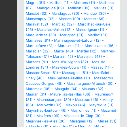
Magrin (81)
-
Mailhac (11)
-
Maisons (11)
-
Malbosc
(07)
-
Malegoude (09)
-
Malléon (09)
-
Malviès (11)
-
Manciet (32)
-
Mandagout (30)
-
Manduel (30)
-
Mansempuy (32)
-
Manses (09)
-
Mantet (66)
-
Maravat (32)
-
Marciac (32)
-
Marcilhac-sur-Célé
(46)
-
Marcillac-Vallon (12)
-
Marcorignan (11)
-
Marguerittes (30)
-
Marignac (31)
-
Marliac (31)
-
Marnaves (81)
-
Marnhagues-et-Latour (12)
-
Marquefave (31)
-
Marquein (11)
-
Marquixanes (66)
-
Marsolan (32)
-
Martel (46)
-
Martiel (12)
-
Martres-
Tolosane (31)
-
Martrin (12)
-
Marvejols (48)
-
Marzens (81)
-
Mas-d'Auvignon (32)
-
Mas-de-
Londres (34)
-
Mas-des-Cours (11)
-
Massac (11)
-
Massac-Séran (81)
-
Massaguel (81)
-
Mas-Saint-
Chély (48)
-
Mas-Saintes-Puelles (11)
-
Massegros
Causses Gorges (48)
-
Massillargues-Attuech (30)
-
Matemale (66)
-
Mauguio (34)
-
Maupas (32)
-
Mauran (31)
-
Maureillas-las-Illas (66)
-
Mauremont
(31)
-
Mauressargues (30)
-
Mauroux (46)
-
Maury
(66)
-
Mauvezin (32)
-
Maxou (46)
-
Mayreville (11)
-
Mayrinhac-Lentour (46)
-
Mayronnes (11)
-
Mazamet
(81)
-
Mazères (09)
-
Méjannes-le-Clap (30)
-
Méjannes-lès-Alès (30)
-
Mélagues (12)
-
Melles (31)
-
Mende (48)
-
Menville (31)
-
Mercuès (46)
-