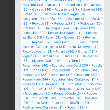
-
Puysségur (31)
-
Puyvalador (66)
-
Py (66)
-
Quarante (34)
-
Quillan (11)
-
Quintillan (11)
-
Quissac
(30)
-
Quissac (46)
-
Rabastens (81)
-
Rabouillet (66)
-
Railleu (66)
-
Ramonville-Saint-Agne (31)
-
Rasiguères (66)
-
Réal (66)
-
Réalmont (81)
-
Réalville
(82)
-
Rebigue (31)
-
Rebourguil (12)
-
Redessan (30)
-
Reilhac (46)
-
Reilhaguet (46)
-
Réjaumont (32)
-
Remoulins (30)
-
Rennes-le-Château (11)
-
Rennes-
les-Bains (11)
-
Revel (31)
-
Revens (30)
-
Reynès
(66)
-
Reyniès (82)
-
Ria-Sirach (66)
-
Ricourt (32)
-
Rieumes (31)
-
Rieussec (34)
-
Rieux-Minervois (11)
-
Rieux-Volvestre (31)
-
Rigarda (66)
-
Rignac (12)
-
Rignac (46)
-
Rimeize (48)
-
Riols (34)
-
Rivesaltes
(66)
-
Rivières (30)
-
Rivière-sur-Tarn (12)
-
Rocamadour (46)
-
Rochefort-du-Gard (30)
-
Rodelle
(12)
-
Rodès (66)
-
Rogues (30)
-
Roquebrun (34)
-
Roquebrune (32)
-
Roquecor (82)
-
Roquedur (30)
-
Roquefixade (09)
-
Roquefort-des-Corbières (11)
-
Roquefort-sur-Garonne (31)
-
Roquefort-sur-Soulzon
(12)
-
Roquelaure (32)
-
Roquelaure-Saint-Aubin (32)
-
Roquemaure (30)
-
Roqueredonde (34)
-
Roques
(31)
-
Roquessels (34)
-
Roquettes (31)
-
Rosières
(81)
-
Rosis (34)
-
Rouet (34)
-
Rouffiac (81)
-
Rouffiac-des-Corbières (11)
-
Roujan (34)
-