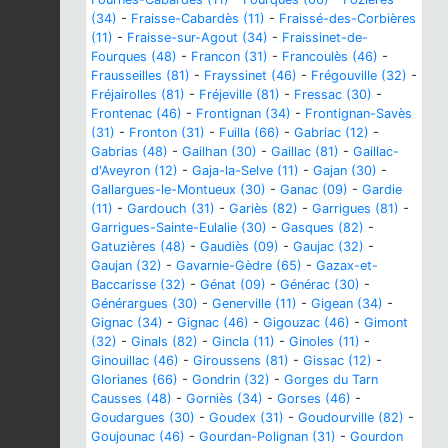
(34)
-
Fraisse-Cabardès (11)
-
Fraissé-des-Corbières
(11)
-
Fraisse-sur-Agout (34)
-
Fraissinet-de-
Fourques (48)
-
Francon (31)
-
Francoulès (46)
-
Frausseilles (81)
-
Frayssinet (46)
-
Frégouville (32)
-
Fréjairolles (81)
-
Fréjeville (81)
-
Fressac (30)
-
Frontenac (46)
-
Frontignan (34)
-
Frontignan-Savès
(31)
-
Fronton (31)
-
Fuilla (66)
-
Gabriac (12)
-
Gabrias (48)
-
Gailhan (30)
-
Gaillac (81)
-
Gaillac-
d'Aveyron (12)
-
Gaja-la-Selve (11)
-
Gajan (30)
-
Gallargues-le-Montueux (30)
-
Ganac (09)
-
Gardie
(11)
-
Gardouch (31)
-
Gariès (82)
-
Garrigues (81)
-
Garrigues-Sainte-Eulalie (30)
-
Gasques (82)
-
Gatuzières (48)
-
Gaudiès (09)
-
Gaujac (32)
-
Gaujan (32)
-
Gavarnie-Gèdre (65)
-
Gazax-et-
Baccarisse (32)
-
Génat (09)
-
Générac (30)
-
Générargues (30)
-
Generville (11)
-
Gigean (34)
-
Gignac (34)
-
Gignac (46)
-
Gigouzac (46)
-
Gimont
(32)
-
Ginals (82)
-
Gincla (11)
-
Ginoles (11)
-
Ginouillac (46)
-
Giroussens (81)
-
Gissac (12)
-
Glorianes (66)
-
Gondrin (32)
-
Gorges du Tarn
Causses (48)
-
Gorniès (34)
-
Gorses (46)
-
Goudargues (30)
-
Goudex (31)
-
Goudourville (82)
-
Goujounac (46)
-
Gourdan-Polignan (31)
-
Gourdon