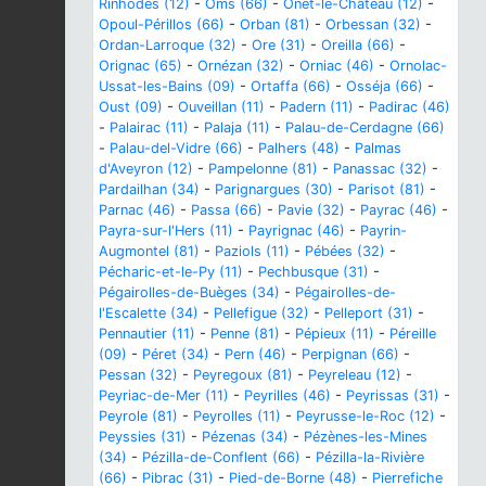
Rinhodes (12)
-
Oms (66)
-
Onet-le-Château (12)
-
Opoul-Périllos (66)
-
Orban (81)
-
Orbessan (32)
-
Ordan-Larroque (32)
-
Ore (31)
-
Oreilla (66)
-
Orignac (65)
-
Ornézan (32)
-
Orniac (46)
-
Ornolac-
Ussat-les-Bains (09)
-
Ortaffa (66)
-
Osséja (66)
-
Oust (09)
-
Ouveillan (11)
-
Padern (11)
-
Padirac (46)
-
Palairac (11)
-
Palaja (11)
-
Palau-de-Cerdagne (66)
-
Palau-del-Vidre (66)
-
Palhers (48)
-
Palmas
d'Aveyron (12)
-
Pampelonne (81)
-
Panassac (32)
-
Pardailhan (34)
-
Parignargues (30)
-
Parisot (81)
-
Parnac (46)
-
Passa (66)
-
Pavie (32)
-
Payrac (46)
-
Payra-sur-l'Hers (11)
-
Payrignac (46)
-
Payrin-
Augmontel (81)
-
Paziols (11)
-
Pébées (32)
-
Pécharic-et-le-Py (11)
-
Pechbusque (31)
-
Pégairolles-de-Buèges (34)
-
Pégairolles-de-
l'Escalette (34)
-
Pellefigue (32)
-
Pelleport (31)
-
Pennautier (11)
-
Penne (81)
-
Pépieux (11)
-
Péreille
(09)
-
Péret (34)
-
Pern (46)
-
Perpignan (66)
-
Pessan (32)
-
Peyregoux (81)
-
Peyreleau (12)
-
Peyriac-de-Mer (11)
-
Peyrilles (46)
-
Peyrissas (31)
-
Peyrole (81)
-
Peyrolles (11)
-
Peyrusse-le-Roc (12)
-
Peyssies (31)
-
Pézenas (34)
-
Pézènes-les-Mines
(34)
-
Pézilla-de-Conflent (66)
-
Pézilla-la-Rivière
(66)
-
Pibrac (31)
-
Pied-de-Borne (48)
-
Pierrefiche