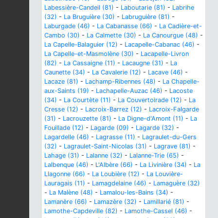
Labessière-Candeil (81)
-
Laboutarie (81)
-
Labrihe
(32)
-
La Bruguière (30)
-
Labruguière (81)
-
Laburgade (46)
-
La Cabanasse (66)
-
La Cadière-et-
Cambo (30)
-
La Calmette (30)
-
La Canourgue (48)
-
La Capelle-Balaguier (12)
-
Lacapelle-Cabanac (46)
-
La Capelle-et-Masmolène (30)
-
Lacapelle-Livron
(82)
-
La Cassaigne (11)
-
Lacaugne (31)
-
La
Caunette (34)
-
La Cavalerie (12)
-
Lacave (46)
-
Lacaze (81)
-
Lachamp-Ribennes (48)
-
La Chapelle-
aux-Saints (19)
-
Lachapelle-Auzac (46)
-
Lacoste
(34)
-
La Courtète (11)
-
La Couvertoirade (12)
-
La
Cresse (12)
-
Lacroix-Barrez (12)
-
Lacroix-Falgarde
(31)
-
Lacrouzette (81)
-
La Digne-d'Amont (11)
-
La
Fouillade (12)
-
Lagarde (09)
-
Lagarde (32)
-
Lagardelle (46)
-
Lagrasse (11)
-
Lagraulet-du-Gers
(32)
-
Lagraulet-Saint-Nicolas (31)
-
Lagrave (81)
-
Lahage (31)
-
Lalanne (32)
-
Lalanne-Trie (65)
-
Lalbenque (46)
-
L'Albère (66)
-
La Livinière (34)
-
La
Llagonne (66)
-
La Loubière (12)
-
La Louvière-
Lauragais (11)
-
Lamagdelaine (46)
-
Lamaguère (32)
-
La Malène (48)
-
Lamalou-les-Bains (34)
-
Lamanère (66)
-
Lamazère (32)
-
Lamillarié (81)
-
Lamothe-Capdeville (82)
-
Lamothe-Cassel (46)
-