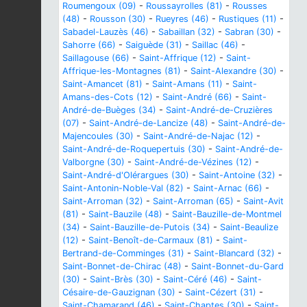
Roumengoux (09)
-
Roussayrolles (81)
-
Rousses
(48)
-
Rousson (30)
-
Rueyres (46)
-
Rustiques (11)
-
Sabadel-Lauzès (46)
-
Sabaillan (32)
-
Sabran (30)
-
Sahorre (66)
-
Saiguède (31)
-
Saillac (46)
-
Saillagouse (66)
-
Saint-Affrique (12)
-
Saint-
Affrique-les-Montagnes (81)
-
Saint-Alexandre (30)
-
Saint-Amancet (81)
-
Saint-Amans (11)
-
Saint-
Amans-des-Cots (12)
-
Saint-André (66)
-
Saint-
André-de-Buèges (34)
-
Saint-André-de-Cruzières
(07)
-
Saint-André-de-Lancize (48)
-
Saint-André-de-
Majencoules (30)
-
Saint-André-de-Najac (12)
-
Saint-André-de-Roquepertuis (30)
-
Saint-André-de-
Valborgne (30)
-
Saint-André-de-Vézines (12)
-
Saint-André-d'Olérargues (30)
-
Saint-Antoine (32)
-
Saint-Antonin-Noble-Val (82)
-
Saint-Arnac (66)
-
Saint-Arroman (32)
-
Saint-Arroman (65)
-
Saint-Avit
(81)
-
Saint-Bauzile (48)
-
Saint-Bauzille-de-Montmel
(34)
-
Saint-Bauzille-de-Putois (34)
-
Saint-Beaulize
(12)
-
Saint-Benoît-de-Carmaux (81)
-
Saint-
Bertrand-de-Comminges (31)
-
Saint-Blancard (32)
-
Saint-Bonnet-de-Chirac (48)
-
Saint-Bonnet-du-Gard
(30)
-
Saint-Brès (30)
-
Saint-Céré (46)
-
Saint-
Césaire-de-Gauzignan (30)
-
Saint-Cézert (31)
-
Saint-Chamarand (46)
-
Saint-Chaptes (30)
-
Saint-