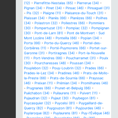
(12)
-
Pierrefitte-Nestalas (65)
-
Pierrerue (34)
-
Pignan (34)
-
Pinet (34)
-
Pinsac (46)
-
Pinsaguel (31)
-
Pis (32)
-
Plaigne (11)
-
Plaisance-du-Touch (31)
-
Plaissan (34)
-
Planès (66)
-
Planèzes (66)
-
Poilhes
(34)
-
Polastron (32)
-
Pollestres (66)
-
Pommiers
(30)
-
Pompertuzat (31)
-
Pompiac (32)
-
Pompignan
(30)
-
Pont-de-Larn (81)
-
Pont de Montvert - Sud
Mont Lozère (48)
-
Ponteilla (66)
-
Popian (34)
-
Porta (66)
-
Porte-du-Quercy (46)
-
Portel-des-
Corbières (11)
-
Porté-Puymorens (66)
-
Portet-sur-
Garonne (31)
-
Portiragnes (34)
-
Port-la-Nouvelle
(11)
-
Port-Vendres (66)
-
Poucharramet (31)
-
Poulx
(30)
-
Pourcharesses (48)
-
Poussan (34)
-
Pouylebon (32)
-
Pouy-Loubrin (32)
-
Prades (66)
-
Prades-le-Lez (34)
-
Pradines (46)
-
Prats-de-Mollo-
la-Preste (66)
-
Prats-de-Sournia (66)
-
Prayssac
(46)
-
Preixan (11)
-
Prémian (34)
-
Promilhanes (46)
-
Prugnanes (66)
-
Prunet-et-Belpuig (66)
-
Puéchabon (34)
-
Puilaurens (11)
-
Puivert (11)
-
Pujaudran (32)
-
Pujaut (30)
-
Puybegon (81)
-
Puycasquier (32)
-
Puycelsi (81)
-
Puygaillard-de-
Quercy (82)
-
Puygouzon (81)
-
Puyjourdes (46)
-
Puylaroque (82)
-
Puylaurens (81)
-
Puy-l'Évêque (46)