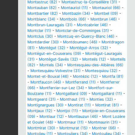
Montastruc (82)
-
Montastruc-la-Conseillère (31)
-
Montauban (82)
-
Montauriol (11)
-
Montauriol (66)
-
Montbartier (82)
-
Montbazin (34)
-
Montbel (09)
-
Montblanc (34)
-
Montbolo (66)
-
Montbrun (46)
-
Montbrun-Lauragais (31)
-
Montcabrier (46)
-
Montclar (11)
-
Montclar-de-Comminges (31)
-
Montclus (30)
-
Montcuq-en-Quercy-Blanc (46)
-
Montdardier (30)
-
Montdoumerc (46)
-
Montdragon
(81)
-
Montégut (32)
-
Montégut-Arros (32)
-
Montégut-en-Couserans (09)
-
Montégut-Lauragais
(31)
-
Montégut-Savès (32)
-
Monteils (12)
-
Monteils
(82)
-
Montels (34)
-
Montesquieu-des-Albères (66)
-
Montesquieu-Volvestre (31)
-
Montesquiou (32)
-
Montet-et-Bouxal (46)
-
Montézic (12)
-
Montfa (81)
-
Montfaucon (46)
-
Montferrand (11)
-
Montferrer
(66)
-
Montferrier-sur-Lez (34)
-
Montfort-sur-
Boulzane (11)
-
Montgaillard (09)
-
Montgaillard (11)
-
Montgeard (31)
-
Monthaut (11)
-
Monties (32)
-
Montignargues (30)
-
Montirat (11)
-
Montirat (81)
-
Montjaux (12)
-
Montjoi (11)
-
Montjoie-en-Couserans
(09)
-
Montlaur (12)
-
Montlauzun (46)
-
Mont Lozère
et Goulet (48)
-
Montmaur (11)
-
Montmaurin (31)
-
Montmirat (30)
-
Montmurat (15)
-
Montner (66)
-
Montolieu (11)
-
Montouliers (34)
-
Montoulieu (34)
-