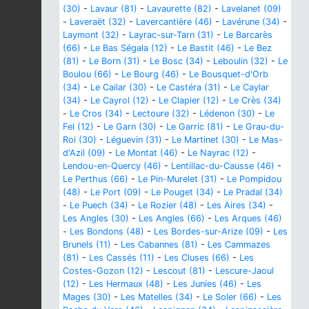
(30)
-
Lavaur (81)
-
Lavaurette (82)
-
Lavelanet (09)
-
Laveraët (32)
-
Lavercantière (46)
-
Lavérune (34)
-
Laymont (32)
-
Layrac-sur-Tarn (31)
-
Le Barcarès
(66)
-
Le Bas Ségala (12)
-
Le Bastit (46)
-
Le Bez
(81)
-
Le Born (31)
-
Le Bosc (34)
-
Leboulin (32)
-
Le
Boulou (66)
-
Le Bourg (46)
-
Le Bousquet-d'Orb
(34)
-
Le Cailar (30)
-
Le Castéra (31)
-
Le Caylar
(34)
-
Le Cayrol (12)
-
Le Clapier (12)
-
Le Crès (34)
-
Le Cros (34)
-
Lectoure (32)
-
Lédenon (30)
-
Le
Fel (12)
-
Le Garn (30)
-
Le Garric (81)
-
Le Grau-du-
Roi (30)
-
Léguevin (31)
-
Le Martinet (30)
-
Le Mas-
d'Azil (09)
-
Le Montat (46)
-
Le Nayrac (12)
-
Lendou-en-Quercy (46)
-
Lentillac-du-Causse (46)
-
Le Perthus (66)
-
Le Pin-Murelet (31)
-
Le Pompidou
(48)
-
Le Port (09)
-
Le Pouget (34)
-
Le Pradal (34)
-
Le Puech (34)
-
Le Rozier (48)
-
Les Aires (34)
-
Les Angles (30)
-
Les Angles (66)
-
Les Arques (46)
-
Les Bondons (48)
-
Les Bordes-sur-Arize (09)
-
Les
Brunels (11)
-
Les Cabannes (81)
-
Les Cammazes
(81)
-
Les Cassés (11)
-
Les Cluses (66)
-
Les
Costes-Gozon (12)
-
Lescout (81)
-
Lescure-Jaoul
(12)
-
Les Hermaux (48)
-
Les Junies (46)
-
Les
Mages (30)
-
Les Matelles (34)
-
Le Soler (66)
-
Les