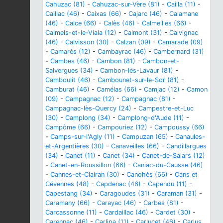
Cahuzac (81)
-
Cahuzac-sur-Vère (81)
-
Cailla (11)
-
Caillac (46)
-
Caixas (66)
-
Cajarc (46)
-
Calamane
(46)
-
Calce (66)
-
Calès (46)
-
Calmeilles (66)
-
Calmels-et-le-Viala (12)
-
Calmont (31)
-
Calvignac
(46)
-
Calvisson (30)
-
Calzan (09)
-
Camarade (09)
-
Camarès (12)
-
Cambayrac (46)
-
Cambernard (31)
-
Cambes (46)
-
Cambon (81)
-
Cambon-et-
Salvergues (34)
-
Cambon-lès-Lavaur (81)
-
Camboulit (46)
-
Cambounet-sur-le-Sor (81)
-
Camburat (46)
-
Camélas (66)
-
Camjac (12)
-
Camon
(09)
-
Campagnac (12)
-
Campagnac (81)
-
Campagnac-lès-Quercy (24)
-
Campestre-et-Luc
(30)
-
Camplong (34)
-
Camplong-d'Aude (11)
-
Campôme (66)
-
Campouriez (12)
-
Campoussy (66)
-
Camps-sur-l'Agly (11)
-
Campuzan (65)
-
Canaules-
et-Argentières (30)
-
Canaveilles (66)
-
Candillargues
(34)
-
Canet (11)
-
Canet (34)
-
Canet-de-Salars (12)
-
Canet-en-Roussillon (66)
-
Caniac-du-Causse (46)
-
Cannes-et-Clairan (30)
-
Canohès (66)
-
Cans et
Cévennes (48)
-
Capdenac (46)
-
Capendu (11)
-
Capestang (34)
-
Caragoudes (31)
-
Caraman (31)
-
Caramany (66)
-
Carayac (46)
-
Carbes (81)
-
Carcassonne (11)
-
Cardaillac (46)
-
Cardet (30)
-
Carennac (46)
-
Carlipa (11)
-
Carlucet (46)
-
Carlus