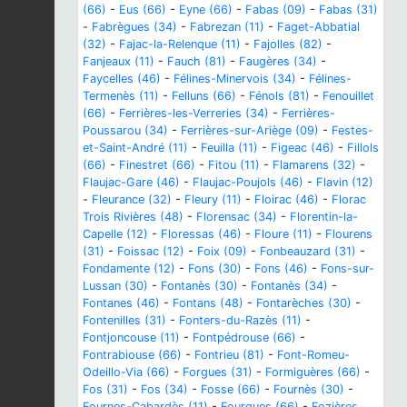
(66)
-
Eus (66)
-
Eyne (66)
-
Fabas (09)
-
Fabas (31)
-
Fabrègues (34)
-
Fabrezan (11)
-
Faget-Abbatial
(32)
-
Fajac-la-Relenque (11)
-
Fajolles (82)
-
Fanjeaux (11)
-
Fauch (81)
-
Faugères (34)
-
Faycelles (46)
-
Félines-Minervois (34)
-
Félines-
Termenès (11)
-
Felluns (66)
-
Fénols (81)
-
Fenouillet
(66)
-
Ferrières-les-Verreries (34)
-
Ferrières-
Poussarou (34)
-
Ferrières-sur-Ariège (09)
-
Festes-
et-Saint-André (11)
-
Feuilla (11)
-
Figeac (46)
-
Fillols
(66)
-
Finestret (66)
-
Fitou (11)
-
Flamarens (32)
-
Flaujac-Gare (46)
-
Flaujac-Poujols (46)
-
Flavin (12)
-
Fleurance (32)
-
Fleury (11)
-
Floirac (46)
-
Florac
Trois Rivières (48)
-
Florensac (34)
-
Florentin-la-
Capelle (12)
-
Floressas (46)
-
Floure (11)
-
Flourens
(31)
-
Foissac (12)
-
Foix (09)
-
Fonbeauzard (31)
-
Fondamente (12)
-
Fons (30)
-
Fons (46)
-
Fons-sur-
Lussan (30)
-
Fontanès (30)
-
Fontanès (34)
-
Fontanes (46)
-
Fontans (48)
-
Fontarèches (30)
-
Fontenilles (31)
-
Fonters-du-Razès (11)
-
Fontjoncouse (11)
-
Fontpédrouse (66)
-
Fontrabiouse (66)
-
Fontrieu (81)
-
Font-Romeu-
Odeillo-Via (66)
-
Forgues (31)
-
Formiguères (66)
-
Fos (31)
-
Fos (34)
-
Fosse (66)
-
Fournès (30)
-
Fournes-Cabardès (11)
-
Fourques (66)
-
Fozières