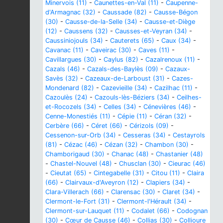
Minervois (11)
-
Caunettes-en-Val (11)
-
Caupenne-
d'Armagnac (32)
-
Caussade (82)
-
Causse-Bégon
(30)
-
Causse-de-la-Selle (34)
-
Causse-et-Diège
(12)
-
Caussens (32)
-
Causses-et-Veyran (34)
-
Caussiniojouls (34)
-
Cauterets (65)
-
Caux (34)
-
Cavanac (11)
-
Caveirac (30)
-
Caves (11)
-
Cavillargues (30)
-
Caylus (82)
-
Cazalrenoux (11)
-
Cazals (46)
-
Cazals-des-Baylès (09)
-
Cazaux-
Savès (32)
-
Cazeaux-de-Larboust (31)
-
Cazes-
Mondenard (82)
-
Cazevieille (34)
-
Cazilhac (11)
-
Cazoulès (24)
-
Cazouls-lès-Béziers (34)
-
Ceilhes-
et-Rocozels (34)
-
Celles (34)
-
Cénevières (46)
-
Cenne-Monestiés (11)
-
Cépie (11)
-
Céran (32)
-
Cerbère (66)
-
Céret (66)
-
Cérizols (09)
-
Cessenon-sur-Orb (34)
-
Cesseras (34)
-
Cestayrols
(81)
-
Cézac (46)
-
Cézan (32)
-
Chambon (30)
-
Chamborigaud (30)
-
Chanac (48)
-
Chastanier (48)
-
Chastel-Nouvel (48)
-
Chusclan (30)
-
Cieurac (46)
-
Cieutat (65)
-
Cintegabelle (31)
-
Citou (11)
-
Claira
(66)
-
Clairvaux-d'Aveyron (12)
-
Clapiers (34)
-
Clara-Villerach (66)
-
Clarensac (30)
-
Claret (34)
-
Clermont-le-Fort (31)
-
Clermont-l'Hérault (34)
-
Clermont-sur-Lauquet (11)
-
Codalet (66)
-
Codognan
(30)
-
Cœur de Causse (46)
-
Collias (30)
-
Collioure