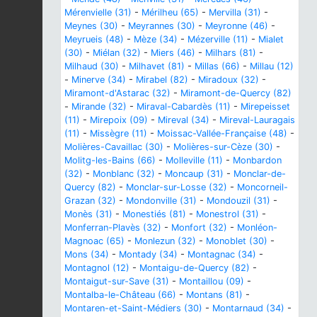
Mérenvielle (31)
-
Mérilheu (65)
-
Mervilla (31)
-
Meynes (30)
-
Meyrannes (30)
-
Meyronne (46)
-
Meyrueis (48)
-
Mèze (34)
-
Mézerville (11)
-
Mialet
(30)
-
Miélan (32)
-
Miers (46)
-
Milhars (81)
-
Milhaud (30)
-
Milhavet (81)
-
Millas (66)
-
Millau (12)
-
Minerve (34)
-
Mirabel (82)
-
Miradoux (32)
-
Miramont-d'Astarac (32)
-
Miramont-de-Quercy (82)
-
Mirande (32)
-
Miraval-Cabardès (11)
-
Mirepeisset
(11)
-
Mirepoix (09)
-
Mireval (34)
-
Mireval-Lauragais
(11)
-
Missègre (11)
-
Moissac-Vallée-Française (48)
-
Molières-Cavaillac (30)
-
Molières-sur-Cèze (30)
-
Molitg-les-Bains (66)
-
Molleville (11)
-
Monbardon
(32)
-
Monblanc (32)
-
Moncaup (31)
-
Monclar-de-
Quercy (82)
-
Monclar-sur-Losse (32)
-
Moncorneil-
Grazan (32)
-
Mondonville (31)
-
Mondouzil (31)
-
Monès (31)
-
Monestiés (81)
-
Monestrol (31)
-
Monferran-Plavès (32)
-
Monfort (32)
-
Monléon-
Magnoac (65)
-
Monlezun (32)
-
Monoblet (30)
-
Mons (34)
-
Montady (34)
-
Montagnac (34)
-
Montagnol (12)
-
Montaigu-de-Quercy (82)
-
Montaigut-sur-Save (31)
-
Montaillou (09)
-
Montalba-le-Château (66)
-
Montans (81)
-
Montaren-et-Saint-Médiers (30)
-
Montarnaud (34)
-