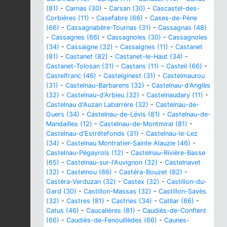
(81)
-
Carnas (30)
-
Carsan (30)
-
Cascastel-des-
Corbières (11)
-
Casefabre (66)
-
Cases-de-Pène
(66)
-
Cassagnabère-Tournas (31)
-
Cassagnas (48)
-
Cassagnes (66)
-
Cassagnoles (30)
-
Cassagnoles
(34)
-
Cassaigne (32)
-
Cassaignes (11)
-
Castanet
(81)
-
Castanet (82)
-
Castanet-le-Haut (34)
-
Castanet-Tolosan (31)
-
Castans (11)
-
Casteil (66)
-
Castelfranc (46)
-
Castelginest (31)
-
Castelmaurou
(31)
-
Castelnau-Barbarens (32)
-
Castelnau-d'Anglès
(32)
-
Castelnau-d'Arbieu (32)
-
Castelnaudary (11)
-
Castelnau d'Auzan Labarrère (32)
-
Castelnau-de-
Guers (34)
-
Castelnau-de-Lévis (81)
-
Castelnau-de-
Mandailles (12)
-
Castelnau-de-Montmiral (81)
-
Castelnau-d'Estrétefonds (31)
-
Castelnau-le-Lez
(34)
-
Castelnau Montratier-Sainte Alauzie (46)
-
Castelnau-Pégayrols (12)
-
Castelnau-Rivière-Basse
(65)
-
Castelnau-sur-l'Auvignon (32)
-
Castelnavet
(32)
-
Castelnou (66)
-
Castéra-Bouzet (82)
-
Castéra-Verduzan (32)
-
Castex (32)
-
Castillon-du-
Gard (30)
-
Castillon-Massas (32)
-
Castillon-Savès
(32)
-
Castres (81)
-
Castries (34)
-
Catllar (66)
-
Catus (46)
-
Caucalières (81)
-
Caudiès-de-Conflent
(66)
-
Caudiès-de-Fenouillèdes (66)
-
Caunes-