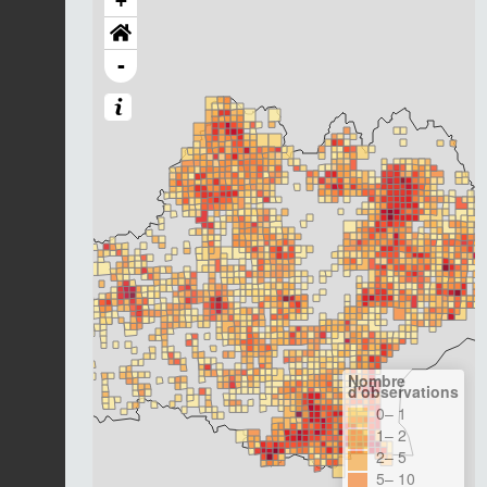
+
-
Nombre
d'observations
0– 1
1– 2
2– 5
5– 10