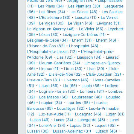
Pechs du Vers (46)
-
Lespignan (34)
-
Lespinassière
(11)
-
Les Plans (34)
-
Les Plantiers (30)
-
Lesquerde
(66)
-
Les Rives (34)
-
Les Salces (48)
-
Les Salelles
(48)
-
L'Estréchure (30)
-
Leucate (11)
-
Le Vernet
(09)
-
Le Vigan (30)
-
Le Vigan (46)
-
Lévignac (31)
-
Le Vignon-en-Quercy (46)
-
Le Vivier (66)
-
Leychert
(09)
-
Lézan (30)
-
Lézignan-Corbières (11)
-
Lézignan-la-Cèbe (34)
-
Lherm (31)
-
Lherm (46)
-
L'Honor-de-Cos (82)
-
Lhospitalet (46)
-
L'Hospitalet-du-Larzac (12)
-
L'Hospitalet-près-
l'Andorre (09)
-
Lias (32)
-
Liausson (34)
-
Lieurac
(09)
-
Lieuran-Cabrières (34)
-
Limogne-en-Quercy
(46)
-
Limoux (11)
-
Liouc (30)
-
Lirac (30)
-
L'Isle-
Arné (32)
-
L'Isle-de-Noé (32)
-
L'Isle-Jourdain (32)
-
Lisle-sur-Tarn (81)
-
Livernon (46)
-
Livers-Cazelles
(81)
-
Llauro (66)
-
Llo (66)
-
Llupia (66)
-
Lodève
(34)
-
Logrian-Florian (30)
-
Lombers (81)
-
Lombez
(32)
-
Los Masos (66)
-
Loubressac (46)
-
Loupiac
(46)
-
Loupian (34)
-
Lourdes (65)
-
Loures-
Barousse (65)
-
Louslitges (32)
-
Luc-la-Primaube
(12)
-
Luc-sur-Aude (11)
-
Lugagnac (46)
-
Lugan (81)
-
Lunan (46)
-
Lunas (34)
-
Lunegarde (46)
-
Lunel
(34)
-
Lunel-Viel (34)
-
Lupiac (32)
-
Luquet (65)
-
Lussan (30)
-
Lussan-Adeilhac (31)
-
Luzech (46)
-