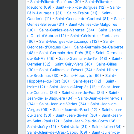
-
Saint-Félix-de-Pallières (30)
-
Saint-Félix-de-
Rieutord (09)
-
Saint-Félix-de-Sorgues (12)
-
Saint-
Félix-Lauragais (31)
-
Saint-Frajou (31)
-
Saint-
Gaudéric (11)
-
Saint-Genest-de-Contest (81)
-
Saint-
Geniès-Bellevue (31)
-
Saint-Geniès-de-Malgoirès
(30)
-
Saint-Geniès-de-Varensal (34)
-
Saint Geniez
d'Olt et d'Aubrac (12)
-
Saint-Génis-des-Fontaines
(66)
-
Saint-Georges-de-Luzençon (12)
-
Saint-
Georges-d'Orques (34)
-
Saint-Germain-de-Calberte
(48)
-
Saint-Germain-des-Prés (81)
-
Saint-Germain-
du-Bel-Air (46)
-
Saint-Germain-du-Teil (48)
-
Saint-
Germier (32)
-
Saint Géry-Vers (46)
-
Saint-Gilles
(30)
-
Saint-Guilhem-le-Désert (34)
-
Saint-Hilaire-
de-Brethmas (30)
-
Saint-Hippolyte (66)
-
Saint-
Hippolyte-du-Fort (30)
-
Saint-Igest (12)
-
Saint-
Izaire (12)
-
Saint-Jean-d'Alcapiès (12)
-
Saint-Jean-
de-Cuculles (34)
-
Saint-Jean-de-Fos (34)
-
Saint-
Jean-de-la-Blaquière (34)
-
Saint-Jean-de-Minervois
(34)
-
Saint-Jean-de-Védas (34)
-
Saint-Jean-de-
Verges (09)
-
Saint-Jean-du-Bruel (12)
-
Saint-Jean-
du-Gard (30)
-
Saint-Jean-du-Pin (30)
-
Saint-Jean-
et-Saint-Paul (12)
-
Saint-Jean-Pla-de-Corts (66)
-
Saint-Juéry (12)
-
Saint-Julia (31)
-
Saint-Julien (34)
-
Saint-Julien-de-Gras-Capou (09)
-
Saint-Julien-de-