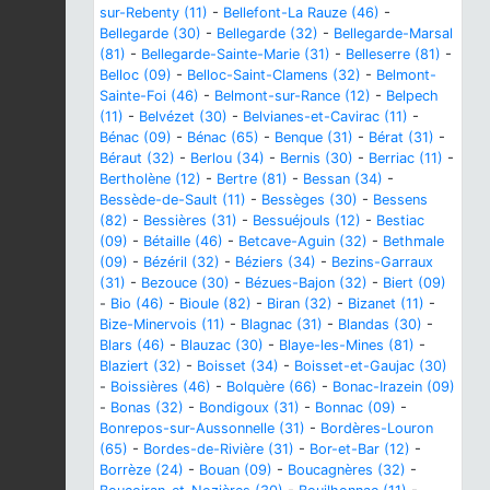
sur-Rebenty (11)
-
Bellefont-La Rauze (46)
-
Bellegarde (30)
-
Bellegarde (32)
-
Bellegarde-Marsal
(81)
-
Bellegarde-Sainte-Marie (31)
-
Belleserre (81)
-
Belloc (09)
-
Belloc-Saint-Clamens (32)
-
Belmont-
Sainte-Foi (46)
-
Belmont-sur-Rance (12)
-
Belpech
(11)
-
Belvézet (30)
-
Belvianes-et-Cavirac (11)
-
Bénac (09)
-
Bénac (65)
-
Benque (31)
-
Bérat (31)
-
Béraut (32)
-
Berlou (34)
-
Bernis (30)
-
Berriac (11)
-
Bertholène (12)
-
Bertre (81)
-
Bessan (34)
-
Bessède-de-Sault (11)
-
Bessèges (30)
-
Bessens
(82)
-
Bessières (31)
-
Bessuéjouls (12)
-
Bestiac
(09)
-
Bétaille (46)
-
Betcave-Aguin (32)
-
Bethmale
(09)
-
Bézéril (32)
-
Béziers (34)
-
Bezins-Garraux
(31)
-
Bezouce (30)
-
Bézues-Bajon (32)
-
Biert (09)
-
Bio (46)
-
Bioule (82)
-
Biran (32)
-
Bizanet (11)
-
Bize-Minervois (11)
-
Blagnac (31)
-
Blandas (30)
-
Blars (46)
-
Blauzac (30)
-
Blaye-les-Mines (81)
-
Blaziert (32)
-
Boisset (34)
-
Boisset-et-Gaujac (30)
-
Boissières (46)
-
Bolquère (66)
-
Bonac-Irazein (09)
-
Bonas (32)
-
Bondigoux (31)
-
Bonnac (09)
-
Bonrepos-sur-Aussonnelle (31)
-
Bordères-Louron
(65)
-
Bordes-de-Rivière (31)
-
Bor-et-Bar (12)
-
Borrèze (24)
-
Bouan (09)
-
Boucagnères (32)
-