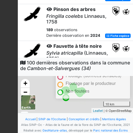
Pinson des arbres
Fringilla coelebs
Linnaeus,
1758
189
observations
Dernière observation en
2024
Fiche espèce
Fauvette à tête noire
Sylvia atricapilla
(Linnaeus,
1758)
Cluster
100 dernières observations dans la commune
155
observations
En attente de validation régionale
de
Cambon-et-Salvergues (34)
Dernière observation en
2024
Fiche espèce
Floutage (données sensibles)
+
Pipit des arbres
Floutage par le producteur
Anthus trivialis
(Linnaeus,
Non floutées
−
1758)
151
observations
10 km
Dernière observation en
2024
Fiche espèce
Leaflet
| © OpenStreetMap
Rougegorge familier
Accueil
|
SINP de l'Occitanie
|
Conception et crédits
|
Mentions légales
Atlas SINP-Oc - Atlas de la faune et de la flore du SINP de l'Occitanie, 2021
Erithacus rubecula
Réalisé avec
GeoNature-atlas
, développé par le
Parc national des Écrins
(Linnaeus, 1758)