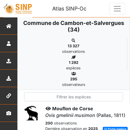
Atlas SINP-Oc
Commune de Cambon-et-Salvergues
(34)
13 327
observations
1 292
espèces
295
observateurs
Mouflon de Corse
Ovis gmelinii musimon
(Pallas, 1811)
200
observations
Dernière observation en
2025
Fiche espèce