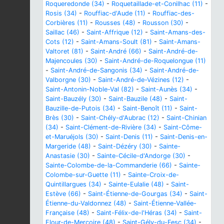
Roqueredonde (34)
-
Roquetaillade-et-Conilhac (11)
-
Rosis (34)
-
Rouffiac-d'Aude (11)
-
Rouffiac-des-
Corbières (11)
-
Rousses (48)
-
Rousson (30)
-
Saillac (46)
-
Saint-Affrique (12)
-
Saint-Amans-des-
Cots (12)
-
Saint-Amans-Soult (81)
-
Saint-Amans-
Valtoret (81)
-
Saint-André (66)
-
Saint-André-de-
Majencoules (30)
-
Saint-André-de-Roquelongue (11)
-
Saint-André-de-Sangonis (34)
-
Saint-André-de-
Valborgne (30)
-
Saint-André-de-Vézines (12)
-
Saint-Antonin-Noble-Val (82)
-
Saint-Aunès (34)
-
Saint-Bauzély (30)
-
Saint-Bauzile (48)
-
Saint-
Bauzille-de-Putois (34)
-
Saint-Benoît (11)
-
Saint-
Brès (30)
-
Saint-Chély-d'Aubrac (12)
-
Saint-Chinian
(34)
-
Saint-Clément-de-Rivière (34)
-
Saint-Côme-
et-Maruéjols (30)
-
Saint-Denis (11)
-
Saint-Denis-en-
Margeride (48)
-
Saint-Dézéry (30)
-
Sainte-
Anastasie (30)
-
Sainte-Cécile-d'Andorge (30)
-
Sainte-Colombe-de-la-Commanderie (66)
-
Sainte-
Colombe-sur-Guette (11)
-
Sainte-Croix-de-
Quintillargues (34)
-
Sainte-Eulalie (48)
-
Saint-
Estève (66)
-
Saint-Étienne-de-Gourgas (34)
-
Saint-
Étienne-du-Valdonnez (48)
-
Saint-Étienne-Vallée-
Française (48)
-
Saint-Félix-de-l'Héras (34)
-
Saint-
Flour-de-Mercoire (48)
-
Saint-Gély-du-Fesc (34)
-