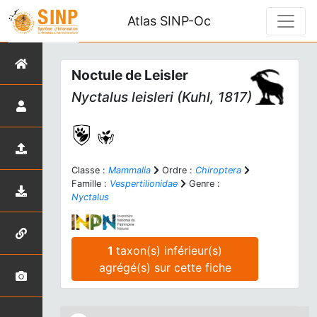
Atlas SINP-Oc
Noctule de Leisler
Nyctalus leisleri
(Kuhl, 1817)
Classe :
Mammalia
Ordre :
Chiroptera
Famille :
Vespertilionidae
Genre :
Nyctalus
1
taxon(s) inférieur(s)
agrégé(s) sur cette fiche