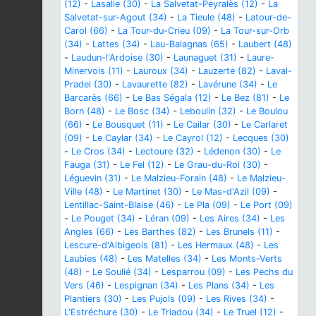
(12)
-
Lasalle (30)
-
La Salvetat-Peyralès (12)
-
La
Salvetat-sur-Agout (34)
-
La Tieule (48)
-
Latour-de-
Carol (66)
-
La Tour-du-Crieu (09)
-
La Tour-sur-Orb
(34)
-
Lattes (34)
-
Lau-Balagnas (65)
-
Laubert (48)
-
Laudun-l'Ardoise (30)
-
Launaguet (31)
-
Laure-
Minervois (11)
-
Lauroux (34)
-
Lauzerte (82)
-
Laval-
Pradel (30)
-
Lavaurette (82)
-
Lavérune (34)
-
Le
Barcarès (66)
-
Le Bas Ségala (12)
-
Le Bez (81)
-
Le
Born (48)
-
Le Bosc (34)
-
Leboulin (32)
-
Le Boulou
(66)
-
Le Bousquet (11)
-
Le Cailar (30)
-
Le Carlaret
(09)
-
Le Caylar (34)
-
Le Cayrol (12)
-
Lecques (30)
-
Le Cros (34)
-
Lectoure (32)
-
Lédenon (30)
-
Le
Fauga (31)
-
Le Fel (12)
-
Le Grau-du-Roi (30)
-
Léguevin (31)
-
Le Malzieu-Forain (48)
-
Le Malzieu-
Ville (48)
-
Le Martinet (30)
-
Le Mas-d'Azil (09)
-
Lentillac-Saint-Blaise (46)
-
Le Pla (09)
-
Le Port (09)
-
Le Pouget (34)
-
Léran (09)
-
Les Aires (34)
-
Les
Angles (66)
-
Les Barthes (82)
-
Les Brunels (11)
-
Lescure-d'Albigeois (81)
-
Les Hermaux (48)
-
Les
Laubies (48)
-
Les Matelles (34)
-
Les Monts-Verts
(48)
-
Le Soulié (34)
-
Lesparrou (09)
-
Les Pechs du
Vers (46)
-
Lespignan (34)
-
Les Plans (34)
-
Les
Plantiers (30)
-
Les Pujols (09)
-
Les Rives (34)
-
L'Estréchure (30)
-
Le Triadou (34)
-
Le Truel (12)
-