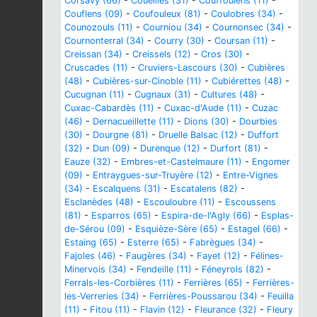
Corsavy (66)
-
Coueilles (31)
-
Couffoulens (11)
-
Couflens (09)
-
Coufouleux (81)
-
Coulobres (34)
-
Counozouls (11)
-
Courniou (34)
-
Cournonsec (34)
-
Cournonterral (34)
-
Courry (30)
-
Coursan (11)
-
Creissan (34)
-
Creissels (12)
-
Cros (30)
-
Cruscades (11)
-
Cruviers-Lascours (30)
-
Cubières
(48)
-
Cubières-sur-Cinoble (11)
-
Cubiérettes (48)
-
Cucugnan (11)
-
Cugnaux (31)
-
Cultures (48)
-
Cuxac-Cabardès (11)
-
Cuxac-d'Aude (11)
-
Cuzac
(46)
-
Dernacueillette (11)
-
Dions (30)
-
Dourbies
(30)
-
Dourgne (81)
-
Druelle Balsac (12)
-
Duffort
(32)
-
Dun (09)
-
Durenque (12)
-
Durfort (81)
-
Eauze (32)
-
Embres-et-Castelmaure (11)
-
Engomer
(09)
-
Entraygues-sur-Truyère (12)
-
Entre-Vignes
(34)
-
Escalquens (31)
-
Escatalens (82)
-
Esclanèdes (48)
-
Escouloubre (11)
-
Escoussens
(81)
-
Esparros (65)
-
Espira-de-l'Agly (66)
-
Esplas-
de-Sérou (09)
-
Esquièze-Sère (65)
-
Estagel (66)
-
Estaing (65)
-
Esterre (65)
-
Fabrègues (34)
-
Fajoles (46)
-
Faugères (34)
-
Fayet (12)
-
Félines-
Minervois (34)
-
Fendeille (11)
-
Féneyrols (82)
-
Ferrals-les-Corbières (11)
-
Ferrières (65)
-
Ferrières-
les-Verreries (34)
-
Ferrières-Poussarou (34)
-
Feuilla
(11)
-
Fitou (11)
-
Flavin (12)
-
Fleurance (32)
-
Fleury