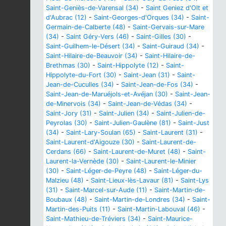
Saint-Geniès-de-Varensal (34)
-
Saint Geniez d'Olt et
d'Aubrac (12)
-
Saint-Georges-d'Orques (34)
-
Saint-
Germain-de-Calberte (48)
-
Saint-Gervais-sur-Mare
(34)
-
Saint Géry-Vers (46)
-
Saint-Gilles (30)
-
Saint-Guilhem-le-Désert (34)
-
Saint-Guiraud (34)
-
Saint-Hilaire-de-Beauvoir (34)
-
Saint-Hilaire-de-
Brethmas (30)
-
Saint-Hippolyte (12)
-
Saint-
Hippolyte-du-Fort (30)
-
Saint-Jean (31)
-
Saint-
Jean-de-Cuculles (34)
-
Saint-Jean-de-Fos (34)
-
Saint-Jean-de-Maruéjols-et-Avéjan (30)
-
Saint-Jean-
de-Minervois (34)
-
Saint-Jean-de-Védas (34)
-
Saint-Jory (31)
-
Saint-Julien (34)
-
Saint-Julien-de-
Peyrolas (30)
-
Saint-Julien-Gaulène (81)
-
Saint-Just
(34)
-
Saint-Lary-Soulan (65)
-
Saint-Laurent (31)
-
Saint-Laurent-d'Aigouze (30)
-
Saint-Laurent-de-
Cerdans (66)
-
Saint-Laurent-de-Muret (48)
-
Saint-
Laurent-la-Vernède (30)
-
Saint-Laurent-le-Minier
(30)
-
Saint-Léger-de-Peyre (48)
-
Saint-Léger-du-
Malzieu (48)
-
Saint-Lieux-lès-Lavaur (81)
-
Saint-Lys
(31)
-
Saint-Marcel-sur-Aude (11)
-
Saint-Martin-de-
Boubaux (48)
-
Saint-Martin-de-Londres (34)
-
Saint-
Martin-des-Puits (11)
-
Saint-Martin-Labouval (46)
-
Saint-Mathieu-de-Tréviers (34)
-
Saint-Maurice-