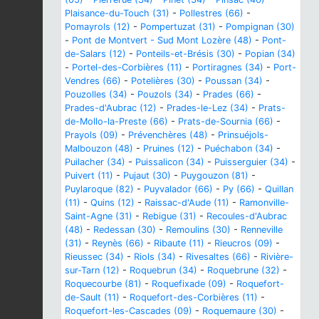
Plaisance-du-Touch (31)
-
Pollestres (66)
-
Pomayrols (12)
-
Pompertuzat (31)
-
Pompignan (30)
-
Pont de Montvert - Sud Mont Lozère (48)
-
Pont-
de-Salars (12)
-
Ponteils-et-Brésis (30)
-
Popian (34)
-
Portel-des-Corbières (11)
-
Portiragnes (34)
-
Port-
Vendres (66)
-
Potelières (30)
-
Poussan (34)
-
Pouzolles (34)
-
Pouzols (34)
-
Prades (66)
-
Prades-d'Aubrac (12)
-
Prades-le-Lez (34)
-
Prats-
de-Mollo-la-Preste (66)
-
Prats-de-Sournia (66)
-
Prayols (09)
-
Prévenchères (48)
-
Prinsuéjols-
Malbouzon (48)
-
Pruines (12)
-
Puéchabon (34)
-
Puilacher (34)
-
Puissalicon (34)
-
Puisserguier (34)
-
Puivert (11)
-
Pujaut (30)
-
Puygouzon (81)
-
Puylaroque (82)
-
Puyvalador (66)
-
Py (66)
-
Quillan
(11)
-
Quins (12)
-
Raissac-d'Aude (11)
-
Ramonville-
Saint-Agne (31)
-
Rebigue (31)
-
Recoules-d'Aubrac
(48)
-
Redessan (30)
-
Remoulins (30)
-
Renneville
(31)
-
Reynès (66)
-
Ribaute (11)
-
Rieucros (09)
-
Rieussec (34)
-
Riols (34)
-
Rivesaltes (66)
-
Rivière-
sur-Tarn (12)
-
Roquebrun (34)
-
Roquebrune (32)
-
Roquecourbe (81)
-
Roquefixade (09)
-
Roquefort-
de-Sault (11)
-
Roquefort-des-Corbières (11)
-
Roquefort-les-Cascades (09)
-
Roquemaure (30)
-