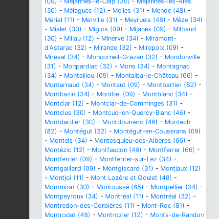
(09)
-
Méjannes-le-Clap (30)
-
Méjannes-lès-Alès
(30)
-
Mélagues (12)
-
Melles (31)
-
Mende (48)
-
Mérial (11)
-
Merville (31)
-
Meyrueis (48)
-
Mèze (34)
-
Mialet (30)
-
Miglos (09)
-
Mijanès (09)
-
Milhaud
(30)
-
Millau (12)
-
Minerve (34)
-
Miramont-
d'Astarac (32)
-
Mirande (32)
-
Mirepoix (09)
-
Mireval (34)
-
Moncorneil-Grazan (32)
-
Mondonville
(31)
-
Monpardiac (32)
-
Mons (34)
-
Montagnac
(34)
-
Montaillou (09)
-
Montalba-le-Château (66)
-
Montarnaud (34)
-
Montaut (09)
-
Montbartier (82)
-
Montbazin (34)
-
Montbel (09)
-
Montblanc (34)
-
Montclar (12)
-
Montclar-de-Comminges (31)
-
Montclus (30)
-
Montcuq-en-Quercy-Blanc (46)
-
Montdardier (30)
-
Montdoumerc (46)
-
Montech
(82)
-
Montégut (32)
-
Montégut-en-Couserans (09)
-
Montels (34)
-
Montesquieu-des-Albères (66)
-
Montézic (12)
-
Montfaucon (46)
-
Montferrer (66)
-
Montferrier (09)
-
Montferrier-sur-Lez (34)
-
Montgaillard (09)
-
Montgiscard (31)
-
Montjaux (12)
-
Montjoi (11)
-
Mont Lozère et Goulet (48)
-
Montmirat (30)
-
Montoussé (65)
-
Montpellier (34)
-
Montpeyroux (34)
-
Montréal (11)
-
Montréal (32)
-
Montredon-des-Corbières (11)
-
Mont-Roc (81)
-
Montrodat (48)
-
Montrozier (12)
-
Monts-de-Randon