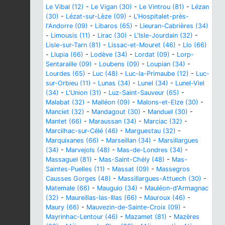
Le Vibal (12)
-
Le Vigan (30)
-
Le Vintrou (81)
-
Lézan
(30)
-
Lézat-sur-Lèze (09)
-
L'Hospitalet-près-
l'Andorre (09)
-
Libaros (65)
-
Lieuran-Cabrières (34)
-
Limousis (11)
-
Lirac (30)
-
L'Isle-Jourdain (32)
-
Lisle-sur-Tarn (81)
-
Lissac-et-Mouret (46)
-
Llo (66)
-
Llupia (66)
-
Lodève (34)
-
Lordat (09)
-
Lorp-
Sentaraille (09)
-
Loubens (09)
-
Loupian (34)
-
Lourdes (65)
-
Luc (48)
-
Luc-la-Primaube (12)
-
Luc-
sur-Orbieu (11)
-
Lunas (34)
-
Lunel (34)
-
Lunel-Viel
(34)
-
L'Union (31)
-
Luz-Saint-Sauveur (65)
-
Malabat (32)
-
Malléon (09)
-
Malons-et-Elze (30)
-
Manciet (32)
-
Mandagout (30)
-
Manduel (30)
-
Mantet (66)
-
Maraussan (34)
-
Marciac (32)
-
Marcilhac-sur-Célé (46)
-
Marguestau (32)
-
Marquixanes (66)
-
Marseillan (34)
-
Marsillargues
(34)
-
Marvejols (48)
-
Mas-de-Londres (34)
-
Massaguel (81)
-
Mas-Saint-Chély (48)
-
Mas-
Saintes-Puelles (11)
-
Massat (09)
-
Massegros
Causses Gorges (48)
-
Massillargues-Attuech (30)
-
Matemale (66)
-
Mauguio (34)
-
Mauléon-d'Armagnac
(32)
-
Maureillas-las-Illas (66)
-
Mauroux (46)
-
Maury (66)
-
Mauvezin-de-Sainte-Croix (09)
-
Mayrinhac-Lentour (46)
-
Mazamet (81)
-
Mazères