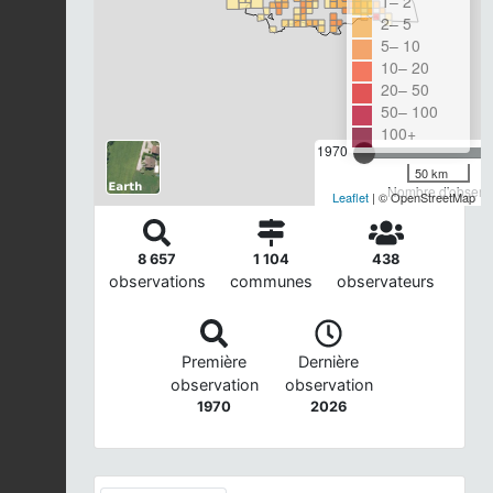
1– 2
2– 5
5– 10
10– 20
20– 50
50– 100
100+
1970
50 km
Nombre d'observa
Leaflet
| © OpenStreetMap
8 657
1 104
438
observations
communes
observateurs
Première
Dernière
observation
observation
1970
2026