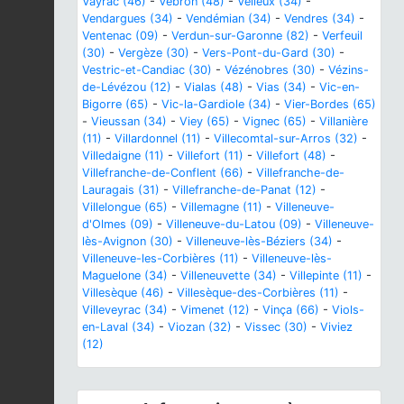
Vayrac (46)
-
Vebron (48)
-
Vélieux (34)
-
Vendargues (34)
-
Vendémian (34)
-
Vendres (34)
-
Ventenac (09)
-
Verdun-sur-Garonne (82)
-
Verfeuil
(30)
-
Vergèze (30)
-
Vers-Pont-du-Gard (30)
-
Vestric-et-Candiac (30)
-
Vézénobres (30)
-
Vézins-
de-Lévézou (12)
-
Vialas (48)
-
Vias (34)
-
Vic-en-
Bigorre (65)
-
Vic-la-Gardiole (34)
-
Vier-Bordes (65)
-
Vieussan (34)
-
Viey (65)
-
Vignec (65)
-
Villanière
(11)
-
Villardonnel (11)
-
Villecomtal-sur-Arros (32)
-
Villedaigne (11)
-
Villefort (11)
-
Villefort (48)
-
Villefranche-de-Conflent (66)
-
Villefranche-de-
Lauragais (31)
-
Villefranche-de-Panat (12)
-
Villelongue (65)
-
Villemagne (11)
-
Villeneuve-
d'Olmes (09)
-
Villeneuve-du-Latou (09)
-
Villeneuve-
lès-Avignon (30)
-
Villeneuve-lès-Béziers (34)
-
Villeneuve-les-Corbières (11)
-
Villeneuve-lès-
Maguelone (34)
-
Villeneuvette (34)
-
Villepinte (11)
-
Villesèque (46)
-
Villesèque-des-Corbières (11)
-
Villeveyrac (34)
-
Vimenet (12)
-
Vinça (66)
-
Viols-
en-Laval (34)
-
Viozan (32)
-
Vissec (30)
-
Viviez
(12)