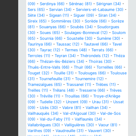
(09)
-
Serdinya (66)
-
Sérénac (81)
-
Sérignan (34)
-
Sers (65)
-
Servian (34)
-
Serviers-et-Labaume (30)
-
Sète (34)
-
Sigean (11)
-
Siguer (09)
-
Siran (34)
-
Sireix (65)
-
Sommières (30)
-
Sorède (66)
-
Sorèze
(81)
-
Souanyas (66)
-
Soubès (34)
-
Soudorgues
(30)
-
Soues (65)
-
Soulages-Bonneval (12)
-
Soulom
(65)
-
Sournia (66)
-
Soustelle (30)
-
Sumène (30)
-
Taurinya (66)
-
Taussac (12)
-
Tautavel (66)
-
Tavel
(30)
-
Tayrac (12)
-
Termes (48)
-
Terrats (66)
-
Terroles (11)
-
Teyran (34)
-
Thérondels (12)
-
Théza
(66)
-
Thézan-lès-Béziers (34)
-
Thoiras (30)
-
Thuès-Entre-Valls (66)
-
Thuir (66)
-
Torreilles (66)
-
Touget (32)
-
Touille (31)
-
Toulouges (66)
-
Toulouse
(31)
-
Tournefeuille (31)
-
Tournemire (12)
-
Tramezaïgues (65)
-
Trassanel (11)
-
Trèbes (11)
-
Treilles (11)
-
Trélans (48)
-
Tresserre (66)
-
Trèves
(30)
-
Tréville (11)
-
Trouillas (66)
-
Troye-d'Ariège
(09)
-
Tudelle (32)
-
Unzent (09)
-
Urau (31)
-
Ussat
(09)
-
Uzès (30)
-
Vabre (81)
-
Vailhan (34)
-
Vailhauquès (34)
-
Val-d'Aigoual (30)
-
Val-de-Sos
(09)
-
Val-du-Faby (11)
-
Valflaunès (34)
-
Vallabrègues (30)
-
Valliguières (30)
-
Vaour (81)
-
Varilhes (09)
-
Vaudreuille (31)
-
Vauvert (30)
-