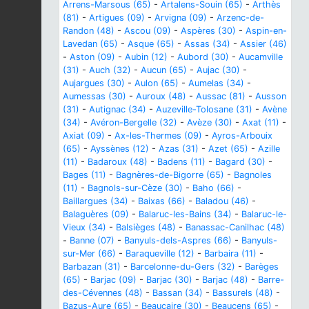
Arrens-Marsous (65)
-
Artalens-Souin (65)
-
Arthès
(81)
-
Artigues (09)
-
Arvigna (09)
-
Arzenc-de-
Randon (48)
-
Ascou (09)
-
Aspères (30)
-
Aspin-en-
Lavedan (65)
-
Asque (65)
-
Assas (34)
-
Assier (46)
-
Aston (09)
-
Aubin (12)
-
Aubord (30)
-
Aucamville
(31)
-
Auch (32)
-
Aucun (65)
-
Aujac (30)
-
Aujargues (30)
-
Aulon (65)
-
Aumelas (34)
-
Aumessas (30)
-
Auroux (48)
-
Aussac (81)
-
Ausson
(31)
-
Autignac (34)
-
Auzeville-Tolosane (31)
-
Avène
(34)
-
Avéron-Bergelle (32)
-
Avèze (30)
-
Axat (11)
-
Axiat (09)
-
Ax-les-Thermes (09)
-
Ayros-Arbouix
(65)
-
Ayssènes (12)
-
Azas (31)
-
Azet (65)
-
Azille
(11)
-
Badaroux (48)
-
Badens (11)
-
Bagard (30)
-
Bages (11)
-
Bagnères-de-Bigorre (65)
-
Bagnoles
(11)
-
Bagnols-sur-Cèze (30)
-
Baho (66)
-
Baillargues (34)
-
Baixas (66)
-
Baladou (46)
-
Balaguères (09)
-
Balaruc-les-Bains (34)
-
Balaruc-le-
Vieux (34)
-
Balsièges (48)
-
Banassac-Canilhac (48)
-
Banne (07)
-
Banyuls-dels-Aspres (66)
-
Banyuls-
sur-Mer (66)
-
Baraqueville (12)
-
Barbaira (11)
-
Barbazan (31)
-
Barcelonne-du-Gers (32)
-
Barèges
(65)
-
Barjac (09)
-
Barjac (30)
-
Barjac (48)
-
Barre-
des-Cévennes (48)
-
Bassan (34)
-
Bassurels (48)
-
Bazus-Aure (65)
-
Beaucaire (30)
-
Beaucens (65)
-