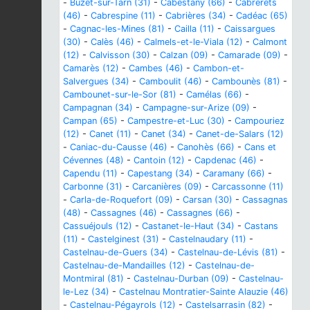
-
Buzet-sur-Tarn (31)
-
Cabestany (66)
-
Cabrerets
(46)
-
Cabrespine (11)
-
Cabrières (34)
-
Cadéac (65)
-
Cagnac-les-Mines (81)
-
Cailla (11)
-
Caissargues
(30)
-
Calès (46)
-
Calmels-et-le-Viala (12)
-
Calmont
(12)
-
Calvisson (30)
-
Calzan (09)
-
Camarade (09)
-
Camarès (12)
-
Cambes (46)
-
Cambon-et-
Salvergues (34)
-
Camboulit (46)
-
Cambounès (81)
-
Cambounet-sur-le-Sor (81)
-
Camélas (66)
-
Campagnan (34)
-
Campagne-sur-Arize (09)
-
Campan (65)
-
Campestre-et-Luc (30)
-
Campouriez
(12)
-
Canet (11)
-
Canet (34)
-
Canet-de-Salars (12)
-
Caniac-du-Causse (46)
-
Canohès (66)
-
Cans et
Cévennes (48)
-
Cantoin (12)
-
Capdenac (46)
-
Capendu (11)
-
Capestang (34)
-
Caramany (66)
-
Carbonne (31)
-
Carcanières (09)
-
Carcassonne (11)
-
Carla-de-Roquefort (09)
-
Carsan (30)
-
Cassagnas
(48)
-
Cassagnes (46)
-
Cassagnes (66)
-
Cassuéjouls (12)
-
Castanet-le-Haut (34)
-
Castans
(11)
-
Castelginest (31)
-
Castelnaudary (11)
-
Castelnau-de-Guers (34)
-
Castelnau-de-Lévis (81)
-
Castelnau-de-Mandailles (12)
-
Castelnau-de-
Montmiral (81)
-
Castelnau-Durban (09)
-
Castelnau-
le-Lez (34)
-
Castelnau Montratier-Sainte Alauzie (46)
-
Castelnau-Pégayrols (12)
-
Castelsarrasin (82)
-