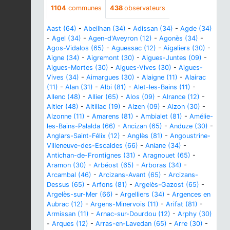
1104
communes
438
observateurs
Aast (64)
-
Abeilhan (34)
-
Adissan (34)
-
Agde (34)
-
Agel (34)
-
Agen-d'Aveyron (12)
-
Agonès (34)
-
Agos-Vidalos (65)
-
Aguessac (12)
-
Aigaliers (30)
-
Aigne (34)
-
Aigremont (30)
-
Aigues-Juntes (09)
-
Aigues-Mortes (30)
-
Aigues-Vives (30)
-
Aigues-
Vives (34)
-
Aimargues (30)
-
Alaigne (11)
-
Alairac
(11)
-
Alan (31)
-
Albi (81)
-
Alet-les-Bains (11)
-
Allenc (48)
-
Allier (65)
-
Alos (09)
-
Alrance (12)
-
Altier (48)
-
Altillac (19)
-
Alzen (09)
-
Alzon (30)
-
Alzonne (11)
-
Amarens (81)
-
Ambialet (81)
-
Amélie-
les-Bains-Palalda (66)
-
Ancizan (65)
-
Anduze (30)
-
Anglars-Saint-Félix (12)
-
Anglès (81)
-
Angoustrine-
Villeneuve-des-Escaldes (66)
-
Aniane (34)
-
Antichan-de-Frontignes (31)
-
Aragnouet (65)
-
Aramon (30)
-
Arbéost (65)
-
Arboras (34)
-
Arcambal (46)
-
Arcizans-Avant (65)
-
Arcizans-
Dessus (65)
-
Arfons (81)
-
Argelès-Gazost (65)
-
Argelès-sur-Mer (66)
-
Argelliers (34)
-
Argences en
Aubrac (12)
-
Argens-Minervois (11)
-
Arifat (81)
-
Armissan (11)
-
Arnac-sur-Dourdou (12)
-
Arphy (30)
-
Arques (12)
-
Arras-en-Lavedan (65)
-
Arre (30)
-