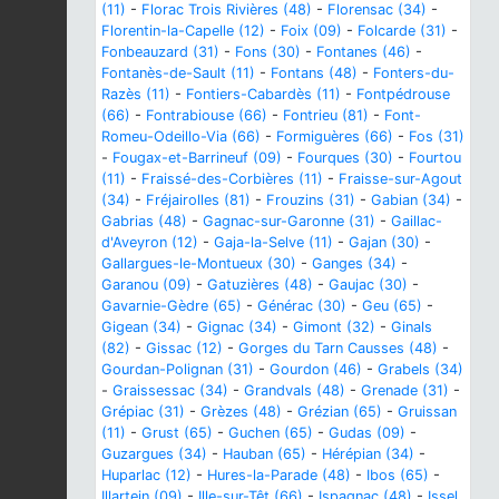
(11)
-
Florac Trois Rivières (48)
-
Florensac (34)
-
Florentin-la-Capelle (12)
-
Foix (09)
-
Folcarde (31)
-
Fonbeauzard (31)
-
Fons (30)
-
Fontanes (46)
-
Fontanès-de-Sault (11)
-
Fontans (48)
-
Fonters-du-
Razès (11)
-
Fontiers-Cabardès (11)
-
Fontpédrouse
(66)
-
Fontrabiouse (66)
-
Fontrieu (81)
-
Font-
Romeu-Odeillo-Via (66)
-
Formiguères (66)
-
Fos (31)
-
Fougax-et-Barrineuf (09)
-
Fourques (30)
-
Fourtou
(11)
-
Fraissé-des-Corbières (11)
-
Fraisse-sur-Agout
(34)
-
Fréjairolles (81)
-
Frouzins (31)
-
Gabian (34)
-
Gabrias (48)
-
Gagnac-sur-Garonne (31)
-
Gaillac-
d'Aveyron (12)
-
Gaja-la-Selve (11)
-
Gajan (30)
-
Gallargues-le-Montueux (30)
-
Ganges (34)
-
Garanou (09)
-
Gatuzières (48)
-
Gaujac (30)
-
Gavarnie-Gèdre (65)
-
Générac (30)
-
Geu (65)
-
Gigean (34)
-
Gignac (34)
-
Gimont (32)
-
Ginals
(82)
-
Gissac (12)
-
Gorges du Tarn Causses (48)
-
Gourdan-Polignan (31)
-
Gourdon (46)
-
Grabels (34)
-
Graissessac (34)
-
Grandvals (48)
-
Grenade (31)
-
Grépiac (31)
-
Grèzes (48)
-
Grézian (65)
-
Gruissan
(11)
-
Grust (65)
-
Guchen (65)
-
Gudas (09)
-
Guzargues (34)
-
Hauban (65)
-
Hérépian (34)
-
Huparlac (12)
-
Hures-la-Parade (48)
-
Ibos (65)
-
Illartein (09)
-
Ille-sur-Têt (66)
-
Ispagnac (48)
-
Issel