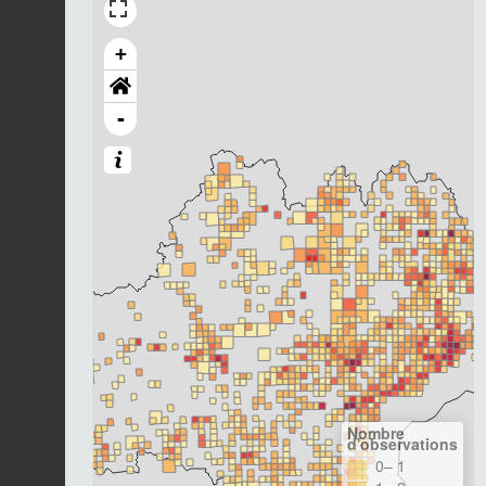
+
-
Nombre
d'observations
0– 1