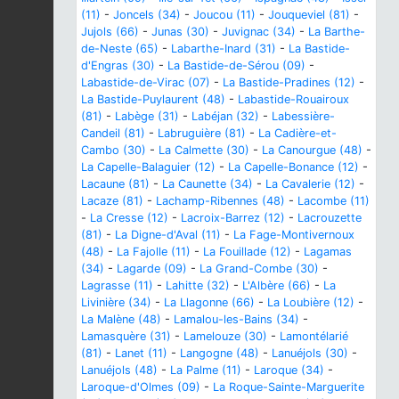
(11)
-
Joncels (34)
-
Joucou (11)
-
Jouqueviel (81)
-
Jujols (66)
-
Junas (30)
-
Juvignac (34)
-
La Barthe-
de-Neste (65)
-
Labarthe-Inard (31)
-
La Bastide-
d'Engras (30)
-
La Bastide-de-Sérou (09)
-
Labastide-de-Virac (07)
-
La Bastide-Pradines (12)
-
La Bastide-Puylaurent (48)
-
Labastide-Rouairoux
(81)
-
Labège (31)
-
Labéjan (32)
-
Labessière-
Candeil (81)
-
Labruguière (81)
-
La Cadière-et-
Cambo (30)
-
La Calmette (30)
-
La Canourgue (48)
-
La Capelle-Balaguier (12)
-
La Capelle-Bonance (12)
-
Lacaune (81)
-
La Caunette (34)
-
La Cavalerie (12)
-
Lacaze (81)
-
Lachamp-Ribennes (48)
-
Lacombe (11)
-
La Cresse (12)
-
Lacroix-Barrez (12)
-
Lacrouzette
(81)
-
La Digne-d'Aval (11)
-
La Fage-Montivernoux
(48)
-
La Fajolle (11)
-
La Fouillade (12)
-
Lagamas
(34)
-
Lagarde (09)
-
La Grand-Combe (30)
-
Lagrasse (11)
-
Lahitte (32)
-
L'Albère (66)
-
La
Livinière (34)
-
La Llagonne (66)
-
La Loubière (12)
-
La Malène (48)
-
Lamalou-les-Bains (34)
-
Lamasquère (31)
-
Lamelouze (30)
-
Lamontélarié
(81)
-
Lanet (11)
-
Langogne (48)
-
Lanuéjols (30)
-
Lanuéjols (48)
-
La Palme (11)
-
Laroque (34)
-
Laroque-d'Olmes (09)
-
La Roque-Sainte-Marguerite