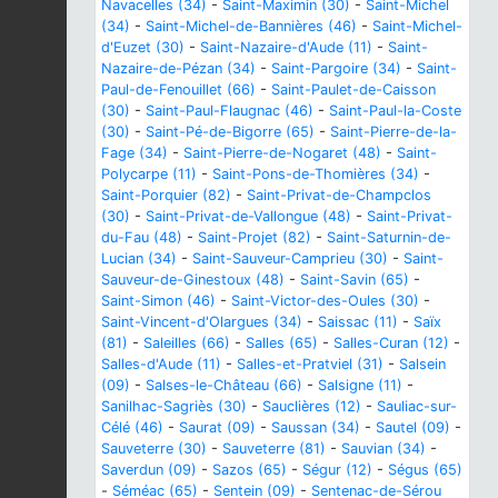
Navacelles (34)
-
Saint-Maximin (30)
-
Saint-Michel
(34)
-
Saint-Michel-de-Bannières (46)
-
Saint-Michel-
d'Euzet (30)
-
Saint-Nazaire-d'Aude (11)
-
Saint-
Nazaire-de-Pézan (34)
-
Saint-Pargoire (34)
-
Saint-
Paul-de-Fenouillet (66)
-
Saint-Paulet-de-Caisson
(30)
-
Saint-Paul-Flaugnac (46)
-
Saint-Paul-la-Coste
(30)
-
Saint-Pé-de-Bigorre (65)
-
Saint-Pierre-de-la-
Fage (34)
-
Saint-Pierre-de-Nogaret (48)
-
Saint-
Polycarpe (11)
-
Saint-Pons-de-Thomières (34)
-
Saint-Porquier (82)
-
Saint-Privat-de-Champclos
(30)
-
Saint-Privat-de-Vallongue (48)
-
Saint-Privat-
du-Fau (48)
-
Saint-Projet (82)
-
Saint-Saturnin-de-
Lucian (34)
-
Saint-Sauveur-Camprieu (30)
-
Saint-
Sauveur-de-Ginestoux (48)
-
Saint-Savin (65)
-
Saint-Simon (46)
-
Saint-Victor-des-Oules (30)
-
Saint-Vincent-d'Olargues (34)
-
Saissac (11)
-
Saïx
(81)
-
Saleilles (66)
-
Salles (65)
-
Salles-Curan (12)
-
Salles-d'Aude (11)
-
Salles-et-Pratviel (31)
-
Salsein
(09)
-
Salses-le-Château (66)
-
Salsigne (11)
-
Sanilhac-Sagriès (30)
-
Sauclières (12)
-
Sauliac-sur-
Célé (46)
-
Saurat (09)
-
Saussan (34)
-
Sautel (09)
-
Sauveterre (30)
-
Sauveterre (81)
-
Sauvian (34)
-
Saverdun (09)
-
Sazos (65)
-
Ségur (12)
-
Ségus (65)
-
Séméac (65)
-
Sentein (09)
-
Sentenac-de-Sérou