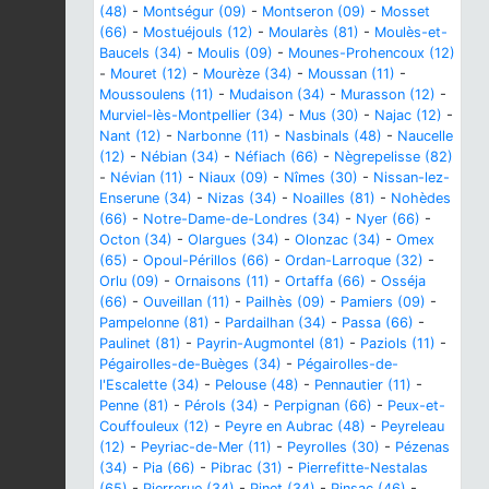
(48)
-
Montségur (09)
-
Montseron (09)
-
Mosset
(66)
-
Mostuéjouls (12)
-
Moularès (81)
-
Moulès-et-
Baucels (34)
-
Moulis (09)
-
Mounes-Prohencoux (12)
-
Mouret (12)
-
Mourèze (34)
-
Moussan (11)
-
Moussoulens (11)
-
Mudaison (34)
-
Murasson (12)
-
Murviel-lès-Montpellier (34)
-
Mus (30)
-
Najac (12)
-
Nant (12)
-
Narbonne (11)
-
Nasbinals (48)
-
Naucelle
(12)
-
Nébian (34)
-
Néfiach (66)
-
Nègrepelisse (82)
-
Névian (11)
-
Niaux (09)
-
Nîmes (30)
-
Nissan-lez-
Enserune (34)
-
Nizas (34)
-
Noailles (81)
-
Nohèdes
(66)
-
Notre-Dame-de-Londres (34)
-
Nyer (66)
-
Octon (34)
-
Olargues (34)
-
Olonzac (34)
-
Omex
(65)
-
Opoul-Périllos (66)
-
Ordan-Larroque (32)
-
Orlu (09)
-
Ornaisons (11)
-
Ortaffa (66)
-
Osséja
(66)
-
Ouveillan (11)
-
Pailhès (09)
-
Pamiers (09)
-
Pampelonne (81)
-
Pardailhan (34)
-
Passa (66)
-
Paulinet (81)
-
Payrin-Augmontel (81)
-
Paziols (11)
-
Pégairolles-de-Buèges (34)
-
Pégairolles-de-
l'Escalette (34)
-
Pelouse (48)
-
Pennautier (11)
-
Penne (81)
-
Pérols (34)
-
Perpignan (66)
-
Peux-et-
Couffouleux (12)
-
Peyre en Aubrac (48)
-
Peyreleau
(12)
-
Peyriac-de-Mer (11)
-
Peyrolles (30)
-
Pézenas
(34)
-
Pia (66)
-
Pibrac (31)
-
Pierrefitte-Nestalas
(65)
-
Pierrerue (34)
-
Pinet (34)
-
Pinsac (46)
-