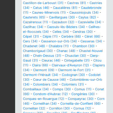
Castillon-de-Larboust (31)
-
Castres (81)
-
Castries
(34)
-
Catus (46)
-
Caucalières (81)
-
Caudebronde
(11)
-
Caunes-Minervois (11)
-
Caussiniojouls (34)
-
Cauterets (65)
-
Cavillargues (30)
-
Caylus (82)
-
Cazalrenoux (11)
-
Cazaubon (32)
-
Cazevieille (34)
-
Cazilhac (34)
-
Cazouls-lès-Béziers (34)
-
Ceilhes-
et-Rocozels (34)
-
Celles (34)
-
Cendras (30)
-
Cépet (31)
-
Cépie (11)
-
Cerbère (66)
-
Céret (66)
-
Cers (34)
-
Cessenon-sur-Orb (34)
-
Cesseras (34)
-
Chadenet (48)
-
Chalabre (11)
-
Chambon (30)
-
Chamborigaud (30)
-
Chanac (48)
-
Chastel-Nouvel
(48)
-
Chein-Dessus (31)
-
Chusclan (30)
-
Cierp-
Gaud (31)
-
Cieurac (46)
-
Cintegabelle (31)
-
Citou
(11)
-
Claira (66)
-
Clairvaux-d'Aveyron (12)
-
Clapiers
(34)
-
Clermont (09)
-
Clermont-le-Fort (31)
-
Clermont-l'Hérault (34)
-
Codognan (30)
-
Codolet
(30)
-
Cœur de Causse (46)
-
Colombières-sur-Orb
(34)
-
Colombiers (34)
-
Colomiers (31)
-
Combaillaux (34)
-
Comps (30)
-
Comus (11)
-
Conat
(66)
-
Condom-d'Aubrac (12)
-
Congénies (30)
-
Conques-en-Rouergue (12)
-
Conqueyrac (30)
-
Corn
(46)
-
Corneilhan (34)
-
Corneilla-de-Conflent (66)
-
Corneillan (32)
-
Cornillon (30)
-
Cornus (12)
-