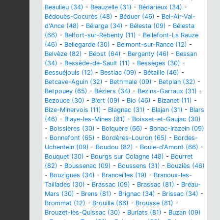
Beaulieu (34)
-
Beauzelle (31)
-
Bédarieux (34)
-
Bédouès-Cocurès (48)
-
Béduer (46)
-
Bel-Air-Val-
d'Ance (48)
-
Bélarga (34)
-
Bélesta (09)
-
Bélesta
(66)
-
Belfort-sur-Rebenty (11)
-
Bellefont-La Rauze
(46)
-
Bellegarde (30)
-
Belmont-sur-Rance (12)
-
Belvèze (82)
-
Béost (64)
-
Berganty (46)
-
Bessan
(34)
-
Bessède-de-Sault (11)
-
Bessèges (30)
-
Bessuéjouls (12)
-
Bestiac (09)
-
Bétaille (46)
-
Betcave-Aguin (32)
-
Bethmale (09)
-
Betplan (32)
-
Betpouey (65)
-
Béziers (34)
-
Bezins-Garraux (31)
-
Bezouce (30)
-
Biert (09)
-
Bio (46)
-
Bizanet (11)
-
Bize-Minervois (11)
-
Blagnac (31)
-
Blajan (31)
-
Blars
(46)
-
Blaye-les-Mines (81)
-
Boisset-et-Gaujac (30)
-
Boissières (30)
-
Bolquère (66)
-
Bonac-Irazein (09)
-
Bonnefont (65)
-
Bordères-Louron (65)
-
Bordes-
Uchentein (09)
-
Boudou (82)
-
Boule-d'Amont (66)
-
Bouquet (30)
-
Bourgs sur Colagne (48)
-
Bourret
(82)
-
Boussenac (09)
-
Boussens (31)
-
Bouziès (46)
-
Bouzigues (34)
-
Branceilles (19)
-
Branoux-les-
Taillades (30)
-
Brassac (09)
-
Brassac (81)
-
Bréau-
Mars (30)
-
Brens (81)
-
Brignac (34)
-
Brissac (34)
-
Brommat (12)
-
Brouilla (66)
-
Brousse (81)
-
Brouzet-lès-Quissac (30)
-
Burlats (81)
-
Buzan (09)