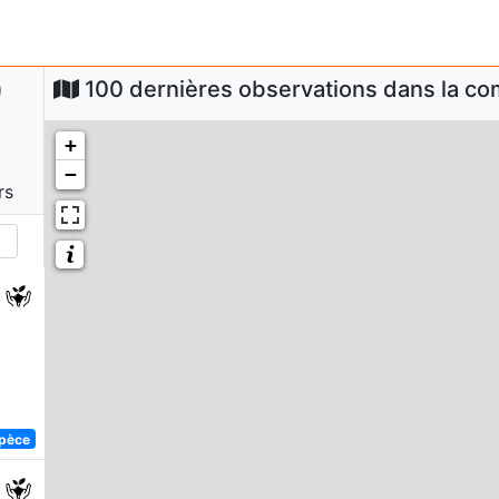
)
100 dernières observations dans la 
+
−
rs
spèce