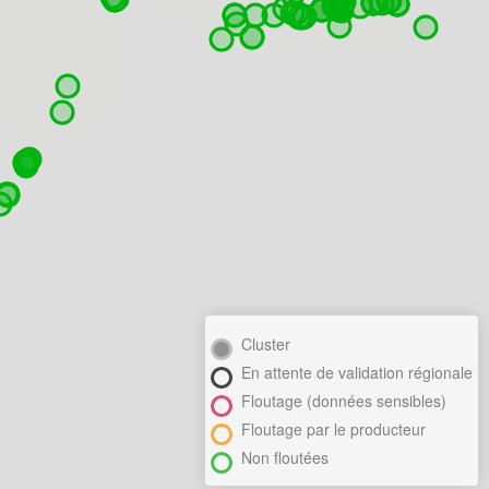
Cluster
En attente de validation régionale
Floutage (données sensibles)
Floutage par le producteur
Non floutées