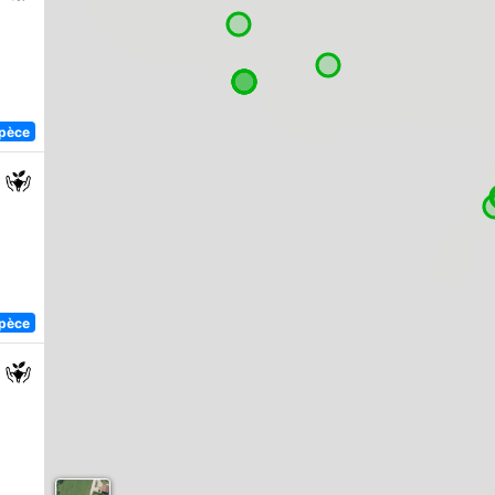
spèce
spèce