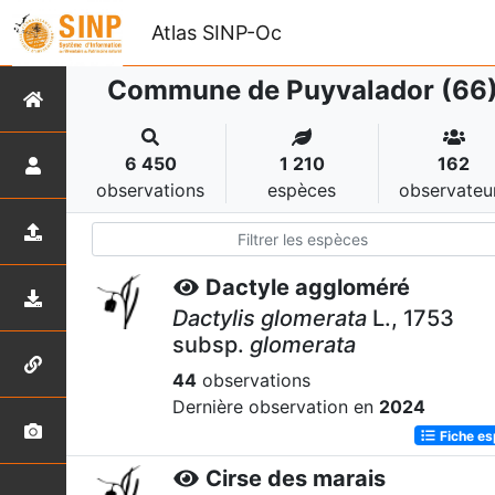
Atlas SINP-Oc
Commune de Puyvalador (66
6 450
1 210
162
observations
espèces
observateu
Dactyle aggloméré
Dactylis glomerata
L., 1753
subsp.
glomerata
44
observations
Dernière observation en
2024
Fiche e
Cirse des marais