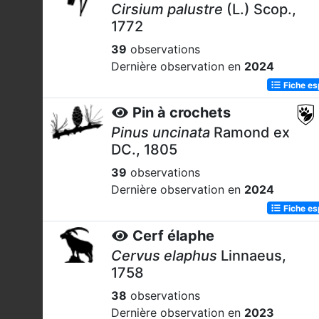
Cirsium palustre
(L.) Scop.,
1772
39
observations
Dernière observation en
2024
Fiche e
Pin à crochets
Pinus uncinata
Ramond ex
DC., 1805
39
observations
Dernière observation en
2024
Fiche e
Cerf élaphe
Cervus elaphus
Linnaeus,
1758
38
observations
Dernière observation en
2023