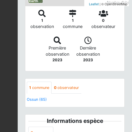
Nombre d'observ
Leaflet
| © OpenStreetMap
1
1
0
observation
commune
observateur
Première
Dernière
observation
observation
2023
2023
1
commune
0
observateur
Ossun (65)
Informations espèce