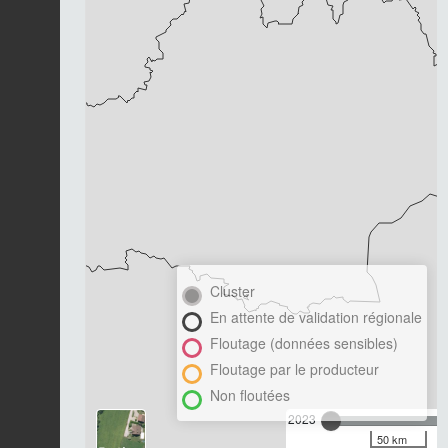
Cluster
En attente de validation régionale
Floutage (données sensibles)
Floutage par le producteur
Non floutées
2023
50 km