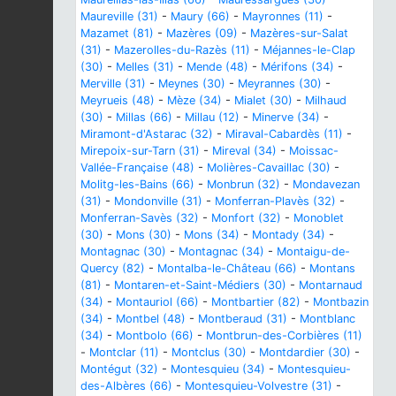
Maureville (31)
-
Maury (66)
-
Mayronnes (11)
-
Mazamet (81)
-
Mazères (09)
-
Mazères-sur-Salat
(31)
-
Mazerolles-du-Razès (11)
-
Méjannes-le-Clap
(30)
-
Melles (31)
-
Mende (48)
-
Mérifons (34)
-
Merville (31)
-
Meynes (30)
-
Meyrannes (30)
-
Meyrueis (48)
-
Mèze (34)
-
Mialet (30)
-
Milhaud
(30)
-
Millas (66)
-
Millau (12)
-
Minerve (34)
-
Miramont-d'Astarac (32)
-
Miraval-Cabardès (11)
-
Mirepoix-sur-Tarn (31)
-
Mireval (34)
-
Moissac-
Vallée-Française (48)
-
Molières-Cavaillac (30)
-
Molitg-les-Bains (66)
-
Monbrun (32)
-
Mondavezan
(31)
-
Mondonville (31)
-
Monferran-Plavès (32)
-
Monferran-Savès (32)
-
Monfort (32)
-
Monoblet
(30)
-
Mons (30)
-
Mons (34)
-
Montady (34)
-
Montagnac (30)
-
Montagnac (34)
-
Montaigu-de-
Quercy (82)
-
Montalba-le-Château (66)
-
Montans
(81)
-
Montaren-et-Saint-Médiers (30)
-
Montarnaud
(34)
-
Montauriol (66)
-
Montbartier (82)
-
Montbazin
(34)
-
Montbel (48)
-
Montberaud (31)
-
Montblanc
(34)
-
Montbolo (66)
-
Montbrun-des-Corbières (11)
-
Montclar (11)
-
Montclus (30)
-
Montdardier (30)
-
Montégut (32)
-
Montesquieu (34)
-
Montesquieu-
des-Albères (66)
-
Montesquieu-Volvestre (31)
-