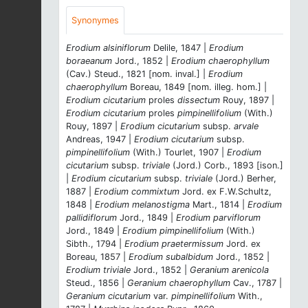
Synonymes
Erodium alsiniflorum
Delile, 1847 |
Erodium
boraeanum
Jord., 1852 |
Erodium chaerophyllum
(Cav.) Steud., 1821 [nom. inval.] |
Erodium
chaerophyllum
Boreau, 1849 [nom. illeg. hom.] |
Erodium cicutarium
proles
dissectum
Rouy, 1897 |
Erodium cicutarium
proles
pimpinellifolium
(With.)
Rouy, 1897 |
Erodium cicutarium
subsp.
arvale
Andreas, 1947 |
Erodium cicutarium
subsp.
pimpinellifolium
(With.) Tourlet, 1907 |
Erodium
cicutarium
subsp.
triviale
(Jord.) Corb., 1893 [ison.]
|
Erodium cicutarium
subsp.
triviale
(Jord.) Berher,
1887 |
Erodium commixtum
Jord. ex F.W.Schultz,
1848 |
Erodium melanostigma
Mart., 1814 |
Erodium
pallidiflorum
Jord., 1849 |
Erodium parviflorum
Jord., 1849 |
Erodium pimpinellifolium
(With.)
Sibth., 1794 |
Erodium praetermissum
Jord. ex
Boreau, 1857 |
Erodium subalbidum
Jord., 1852 |
Erodium triviale
Jord., 1852 |
Geranium arenicola
Steud., 1856 |
Geranium chaerophyllum
Cav., 1787 |
Geranium cicutarium
var.
pimpinellifolium
With.,