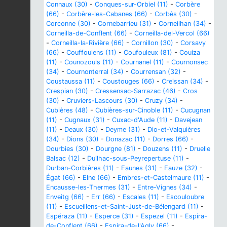
Connaux (30)
-
Conques-sur-Orbiel (11)
-
Corbère
(66)
-
Corbère-les-Cabanes (66)
-
Corbès (30)
-
Corconne (30)
-
Cornebarrieu (31)
-
Corneilhan (34)
-
Corneilla-de-Conflent (66)
-
Corneilla-del-Vercol (66)
-
Corneilla-la-Rivière (66)
-
Cornillon (30)
-
Corsavy
(66)
-
Couffoulens (11)
-
Coufouleux (81)
-
Couiza
(11)
-
Counozouls (11)
-
Cournanel (11)
-
Cournonsec
(34)
-
Cournonterral (34)
-
Courrensan (32)
-
Coustaussa (11)
-
Coustouges (66)
-
Creissan (34)
-
Crespian (30)
-
Cressensac-Sarrazac (46)
-
Cros
(30)
-
Cruviers-Lascours (30)
-
Cruzy (34)
-
Cubières (48)
-
Cubières-sur-Cinoble (11)
-
Cucugnan
(11)
-
Cugnaux (31)
-
Cuxac-d'Aude (11)
-
Davejean
(11)
-
Deaux (30)
-
Deyme (31)
-
Dio-et-Valquières
(34)
-
Dions (30)
-
Donazac (11)
-
Dorres (66)
-
Dourbies (30)
-
Dourgne (81)
-
Douzens (11)
-
Druelle
Balsac (12)
-
Duilhac-sous-Peyrepertuse (11)
-
Durban-Corbières (11)
-
Eaunes (31)
-
Eauze (32)
-
Égat (66)
-
Elne (66)
-
Embres-et-Castelmaure (11)
-
Encausse-les-Thermes (31)
-
Entre-Vignes (34)
-
Enveitg (66)
-
Err (66)
-
Escales (11)
-
Escouloubre
(11)
-
Escueillens-et-Saint-Just-de-Bélengard (11)
-
Espéraza (11)
-
Esperce (31)
-
Espezel (11)
-
Espira-
de-Conflent (66)
-
Espira-de-l'Agly (66)
-