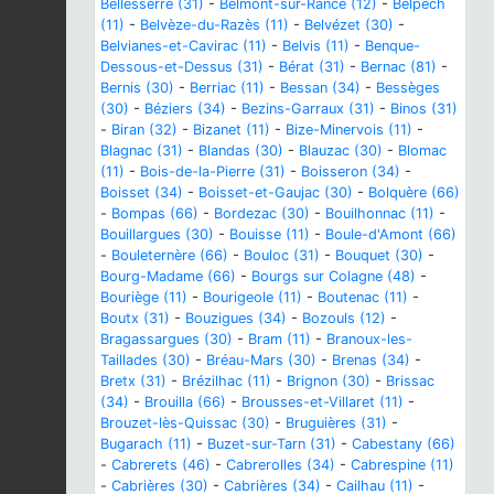
Bellesserre (31)
-
Belmont-sur-Rance (12)
-
Belpech
(11)
-
Belvèze-du-Razès (11)
-
Belvézet (30)
-
Belvianes-et-Cavirac (11)
-
Belvis (11)
-
Benque-
Dessous-et-Dessus (31)
-
Bérat (31)
-
Bernac (81)
-
Bernis (30)
-
Berriac (11)
-
Bessan (34)
-
Bessèges
(30)
-
Béziers (34)
-
Bezins-Garraux (31)
-
Binos (31)
-
Biran (32)
-
Bizanet (11)
-
Bize-Minervois (11)
-
Blagnac (31)
-
Blandas (30)
-
Blauzac (30)
-
Blomac
(11)
-
Bois-de-la-Pierre (31)
-
Boisseron (34)
-
Boisset (34)
-
Boisset-et-Gaujac (30)
-
Bolquère (66)
-
Bompas (66)
-
Bordezac (30)
-
Bouilhonnac (11)
-
Bouillargues (30)
-
Bouisse (11)
-
Boule-d'Amont (66)
-
Bouleternère (66)
-
Bouloc (31)
-
Bouquet (30)
-
Bourg-Madame (66)
-
Bourgs sur Colagne (48)
-
Bouriège (11)
-
Bourigeole (11)
-
Boutenac (11)
-
Boutx (31)
-
Bouzigues (34)
-
Bozouls (12)
-
Bragassargues (30)
-
Bram (11)
-
Branoux-les-
Taillades (30)
-
Bréau-Mars (30)
-
Brenas (34)
-
Bretx (31)
-
Brézilhac (11)
-
Brignon (30)
-
Brissac
(34)
-
Brouilla (66)
-
Brousses-et-Villaret (11)
-
Brouzet-lès-Quissac (30)
-
Bruguières (31)
-
Bugarach (11)
-
Buzet-sur-Tarn (31)
-
Cabestany (66)
-
Cabrerets (46)
-
Cabrerolles (34)
-
Cabrespine (11)
-
Cabrières (30)
-
Cabrières (34)
-
Cailhau (11)
-