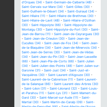
d'Orques (34)
-
Saint-Germain-de-Calberte (48)
-
Saint-Gervais-sur-Mare (34)
-
Saint-Gilles (30)
-
Saint-Guilhem-le-Désert (34)
-
Saint-Guiraud (34)
-
Saint-Hilaire (11)
-
Saint-Hilaire-de-Brethmas (30)
-
Saint-Hilaire-de-Lavit (48)
-
Saint-Hilaire-d'Ozilhan
(30)
-
Saint-Hippolyte (66)
-
Saint-Hippolyte-de-
Montaigu (30)
-
Saint-Hippolyte-du-Fort (30)
-
Saint-
Jean-de-Barrou (11)
-
Saint-Jean-de-Ceyrargues (30)
-
Saint-Jean-de-Crieulon (30)
-
Saint-Jean-de-
Cuculles (34)
-
Saint-Jean-de-Fos (34)
-
Saint-Jean-
de-la-Blaquière (34)
-
Saint-Jean-de-Minervois (34)
-
Saint-Jean-de-Serres (30)
-
Saint-Jean-de-Védas
(34)
-
Saint-Jean-du-Pin (30)
-
Saint-Jean-Lasseille
(66)
-
Saint-Jean-Pla-de-Corts (66)
-
Saint-Julien
(34)
-
Saint-Julien-des-Points (48)
-
Saint-Julien-sur-
Garonne (31)
-
Saint-Just (34)
-
Saint-Just-et-
Vacquières (30)
-
Saint-Laurent-d'Aigouze (30)
-
Saint-Laurent-de-la-Cabrerisse (11)
-
Saint-Laurent-
de-la-Salanque (66)
-
Saint-Laurent-des-Arbres (30)
-
Saint-Léon (31)
-
Saint-Léonard (32)
-
Saint-Louis-
et-Parahou (11)
-
Saint-Lys (31)
-
Saint-Mamert-du-
Gard (30)
-
Saint-Marcel-sur-Aude (11)
-
Saint-
Martial (30)
-
Saint-Martin-de-Caralp (09)
-
Saint-
Martin-de-Fenouillet (66)
-
Saint-Martin-de-l'Arçon