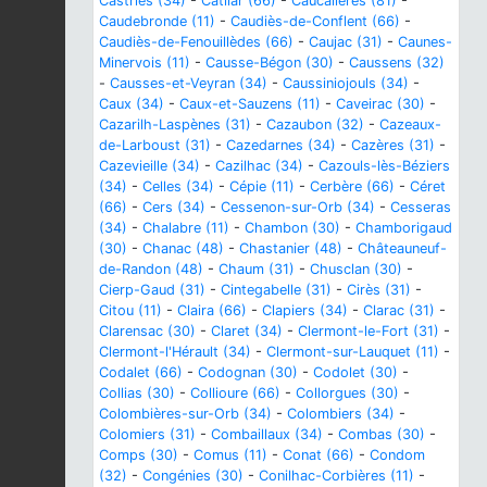
Castries (34)
-
Catllar (66)
-
Caucalières (81)
-
Caudebronde (11)
-
Caudiès-de-Conflent (66)
-
Caudiès-de-Fenouillèdes (66)
-
Caujac (31)
-
Caunes-
Minervois (11)
-
Causse-Bégon (30)
-
Caussens (32)
-
Causses-et-Veyran (34)
-
Caussiniojouls (34)
-
Caux (34)
-
Caux-et-Sauzens (11)
-
Caveirac (30)
-
Cazarilh-Laspènes (31)
-
Cazaubon (32)
-
Cazeaux-
de-Larboust (31)
-
Cazedarnes (34)
-
Cazères (31)
-
Cazevieille (34)
-
Cazilhac (34)
-
Cazouls-lès-Béziers
(34)
-
Celles (34)
-
Cépie (11)
-
Cerbère (66)
-
Céret
(66)
-
Cers (34)
-
Cessenon-sur-Orb (34)
-
Cesseras
(34)
-
Chalabre (11)
-
Chambon (30)
-
Chamborigaud
(30)
-
Chanac (48)
-
Chastanier (48)
-
Châteauneuf-
de-Randon (48)
-
Chaum (31)
-
Chusclan (30)
-
Cierp-Gaud (31)
-
Cintegabelle (31)
-
Cirès (31)
-
Citou (11)
-
Claira (66)
-
Clapiers (34)
-
Clarac (31)
-
Clarensac (30)
-
Claret (34)
-
Clermont-le-Fort (31)
-
Clermont-l'Hérault (34)
-
Clermont-sur-Lauquet (11)
-
Codalet (66)
-
Codognan (30)
-
Codolet (30)
-
Collias (30)
-
Collioure (66)
-
Collorgues (30)
-
Colombières-sur-Orb (34)
-
Colombiers (34)
-
Colomiers (31)
-
Combaillaux (34)
-
Combas (30)
-
Comps (30)
-
Comus (11)
-
Conat (66)
-
Condom
(32)
-
Congénies (30)
-
Conilhac-Corbières (11)
-