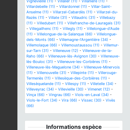
Vignevieille (11)
-
Villalier (11)
-
Villanière (11)
-
Villardebelle (11)
-
Villardonnel (11)
-
Villar-Saint-
Anselme (11)
-
Villarzel-Cabardès (11)
-
Villarzel-du-
Razès (11)
-
Villate (31)
-
Villaudric (31)
-
Villebazy
(11)
-
Villedubert (11)
-
Villefranche-de-Lauragais (31)
-
Villegailhenc (11)
-
Villegly (11)
-
Villelongue-d'Aude
(11)
-
Villelongue-de-la-Salanque (66)
-
Villelongue-
dels-Monts (66)
-
Villemagne-l'Argentière (34)
-
Villemolaque (66)
-
Villemoustaussou (11)
-
Villemur-
sur-Tarn (31)
-
Villeneuve (12)
-
Villeneuve-de-la-
Raho (66)
-
Villeneuve-lès-Avignon (30)
-
Villeneuve-
lès-Bouloc (31)
-
Villeneuve-les-Corbières (11)
-
Villeneuve-lès-Maguelone (34)
-
Villeneuve-Minervois
(11)
-
Villenouvelle (31)
-
Villepinte (11)
-
Villerouge-
Termenès (11)
-
Villesèque-des-Corbières (11)
-
Villesèquelande (11)
-
Villespy (11)
-
Villetelle (34)
-
Villeveyrac (34)
-
Villevieille (30)
-
Vimenet (12)
-
Vinça (66)
-
Vingrau (66)
-
Viols-en-Laval (34)
-
Viols-le-Fort (34)
-
Vira (66)
-
Vissec (30)
-
Vivès
(66)
Informations espèce