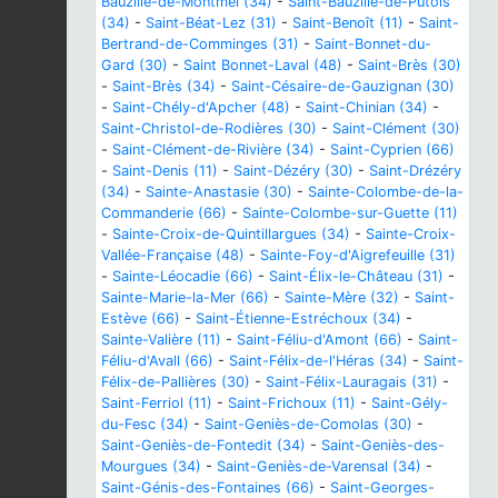
Bauzille-de-Montmel (34)
-
Saint-Bauzille-de-Putois
(34)
-
Saint-Béat-Lez (31)
-
Saint-Benoît (11)
-
Saint-
Bertrand-de-Comminges (31)
-
Saint-Bonnet-du-
Gard (30)
-
Saint Bonnet-Laval (48)
-
Saint-Brès (30)
-
Saint-Brès (34)
-
Saint-Césaire-de-Gauzignan (30)
-
Saint-Chély-d'Apcher (48)
-
Saint-Chinian (34)
-
Saint-Christol-de-Rodières (30)
-
Saint-Clément (30)
-
Saint-Clément-de-Rivière (34)
-
Saint-Cyprien (66)
-
Saint-Denis (11)
-
Saint-Dézéry (30)
-
Saint-Drézéry
(34)
-
Sainte-Anastasie (30)
-
Sainte-Colombe-de-la-
Commanderie (66)
-
Sainte-Colombe-sur-Guette (11)
-
Sainte-Croix-de-Quintillargues (34)
-
Sainte-Croix-
Vallée-Française (48)
-
Sainte-Foy-d'Aigrefeuille (31)
-
Sainte-Léocadie (66)
-
Saint-Élix-le-Château (31)
-
Sainte-Marie-la-Mer (66)
-
Sainte-Mère (32)
-
Saint-
Estève (66)
-
Saint-Étienne-Estréchoux (34)
-
Sainte-Valière (11)
-
Saint-Féliu-d'Amont (66)
-
Saint-
Féliu-d'Avall (66)
-
Saint-Félix-de-l'Héras (34)
-
Saint-
Félix-de-Pallières (30)
-
Saint-Félix-Lauragais (31)
-
Saint-Ferriol (11)
-
Saint-Frichoux (11)
-
Saint-Gély-
du-Fesc (34)
-
Saint-Geniès-de-Comolas (30)
-
Saint-Geniès-de-Fontedit (34)
-
Saint-Geniès-des-
Mourgues (34)
-
Saint-Geniès-de-Varensal (34)
-
Saint-Génis-des-Fontaines (66)
-
Saint-Georges-