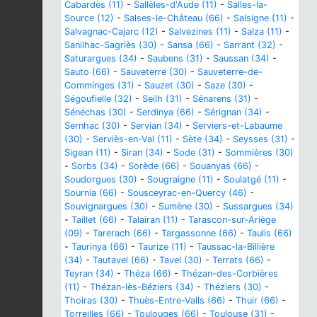
Cabardès (11)
-
Sallèles-d'Aude (11)
-
Salles-la-
Source (12)
-
Salses-le-Château (66)
-
Salsigne (11)
-
Salvagnac-Cajarc (12)
-
Salvezines (11)
-
Salza (11)
-
Sanilhac-Sagriès (30)
-
Sansa (66)
-
Sarrant (32)
-
Saturargues (34)
-
Saubens (31)
-
Saussan (34)
-
Sauto (66)
-
Sauveterre (30)
-
Sauveterre-de-
Comminges (31)
-
Sauzet (30)
-
Saze (30)
-
Ségoufielle (32)
-
Seilh (31)
-
Sénarens (31)
-
Sénéchas (30)
-
Serdinya (66)
-
Sérignan (34)
-
Sernhac (30)
-
Servian (34)
-
Serviers-et-Labaume
(30)
-
Serviès-en-Val (11)
-
Sète (34)
-
Seysses (31)
-
Sigean (11)
-
Siran (34)
-
Sode (31)
-
Sommières (30)
-
Sorbs (34)
-
Sorède (66)
-
Souanyas (66)
-
Soudorgues (30)
-
Sougraigne (11)
-
Soulatgé (11)
-
Sournia (66)
-
Sousceyrac-en-Quercy (46)
-
Souvignargues (30)
-
Sumène (30)
-
Sussargues (34)
-
Taillet (66)
-
Talairan (11)
-
Tarascon-sur-Ariège
(09)
-
Tarerach (66)
-
Targassonne (66)
-
Taulis (66)
-
Taurinya (66)
-
Taurize (11)
-
Taussac-la-Billière
(34)
-
Tautavel (66)
-
Tavel (30)
-
Terrats (66)
-
Teyran (34)
-
Théza (66)
-
Thézan-des-Corbières
(11)
-
Thézan-lès-Béziers (34)
-
Théziers (30)
-
Thoiras (30)
-
Thuès-Entre-Valls (66)
-
Thuir (66)
-
Torreilles (66)
-
Toulouges (66)
-
Toulouse (31)
-