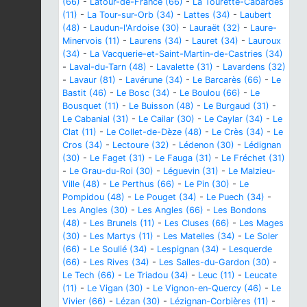
(66)
-
Latour-de-France (66)
-
La Tourette-Cabardès
(11)
-
La Tour-sur-Orb (34)
-
Lattes (34)
-
Laubert
(48)
-
Laudun-l'Ardoise (30)
-
Lauraët (32)
-
Laure-
Minervois (11)
-
Laurens (34)
-
Lauret (34)
-
Lauroux
(34)
-
La Vacquerie-et-Saint-Martin-de-Castries (34)
-
Laval-du-Tarn (48)
-
Lavalette (31)
-
Lavardens (32)
-
Lavaur (81)
-
Lavérune (34)
-
Le Barcarès (66)
-
Le
Bastit (46)
-
Le Bosc (34)
-
Le Boulou (66)
-
Le
Bousquet (11)
-
Le Buisson (48)
-
Le Burgaud (31)
-
Le Cabanial (31)
-
Le Cailar (30)
-
Le Caylar (34)
-
Le
Clat (11)
-
Le Collet-de-Dèze (48)
-
Le Crès (34)
-
Le
Cros (34)
-
Lectoure (32)
-
Lédenon (30)
-
Lédignan
(30)
-
Le Faget (31)
-
Le Fauga (31)
-
Le Fréchet (31)
-
Le Grau-du-Roi (30)
-
Léguevin (31)
-
Le Malzieu-
Ville (48)
-
Le Perthus (66)
-
Le Pin (30)
-
Le
Pompidou (48)
-
Le Pouget (34)
-
Le Puech (34)
-
Les Angles (30)
-
Les Angles (66)
-
Les Bondons
(48)
-
Les Brunels (11)
-
Les Cluses (66)
-
Les Mages
(30)
-
Les Martys (11)
-
Les Matelles (34)
-
Le Soler
(66)
-
Le Soulié (34)
-
Lespignan (34)
-
Lesquerde
(66)
-
Les Rives (34)
-
Les Salles-du-Gardon (30)
-
Le Tech (66)
-
Le Triadou (34)
-
Leuc (11)
-
Leucate
(11)
-
Le Vigan (30)
-
Le Vignon-en-Quercy (46)
-
Le
Vivier (66)
-
Lézan (30)
-
Lézignan-Corbières (11)
-