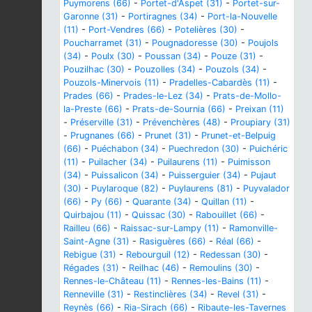
Puymorens (66)
-
Portet-d'Aspet (31)
-
Portet-sur-
Garonne (31)
-
Portiragnes (34)
-
Port-la-Nouvelle
(11)
-
Port-Vendres (66)
-
Potelières (30)
-
Poucharramet (31)
-
Pougnadoresse (30)
-
Poujols
(34)
-
Poulx (30)
-
Poussan (34)
-
Pouze (31)
-
Pouzilhac (30)
-
Pouzolles (34)
-
Pouzols (34)
-
Pouzols-Minervois (11)
-
Pradelles-Cabardès (11)
-
Prades (66)
-
Prades-le-Lez (34)
-
Prats-de-Mollo-
la-Preste (66)
-
Prats-de-Sournia (66)
-
Preixan (11)
-
Préserville (31)
-
Prévenchères (48)
-
Proupiary (31)
-
Prugnanes (66)
-
Prunet (31)
-
Prunet-et-Belpuig
(66)
-
Puéchabon (34)
-
Puechredon (30)
-
Puichéric
(11)
-
Puilacher (34)
-
Puilaurens (11)
-
Puimisson
(34)
-
Puissalicon (34)
-
Puisserguier (34)
-
Pujaut
(30)
-
Puylaroque (82)
-
Puylaurens (81)
-
Puyvalador
(66)
-
Py (66)
-
Quarante (34)
-
Quillan (11)
-
Quirbajou (11)
-
Quissac (30)
-
Rabouillet (66)
-
Railleu (66)
-
Raissac-sur-Lampy (11)
-
Ramonville-
Saint-Agne (31)
-
Rasiguères (66)
-
Réal (66)
-
Rebigue (31)
-
Rebourguil (12)
-
Redessan (30)
-
Régades (31)
-
Reilhac (46)
-
Remoulins (30)
-
Rennes-le-Château (11)
-
Rennes-les-Bains (11)
-
Renneville (31)
-
Restinclières (34)
-
Revel (31)
-
Reynès (66)
-
Ria-Sirach (66)
-
Ribaute-les-Tavernes