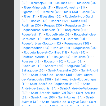
(30)
-
Rieumajou (31)
-
Rieumes (31)
-
Rieussec (34)
-
Rieux-Minervois (11)
-
Rieux-Volvestre (31)
-
Rigarda (66)
-
Rimeize (48)
-
Riols (34)
-
Riscle (32)
-
Rivel (11)
-
Rivesaltes (66)
-
Rochefort-du-Gard
(30)
-
Rocles (48)
-
Rodelle (12)
-
Rodès (66)
-
Rodilhan (30)
-
Rogues (30)
-
Roquebrun (34)
-
Roquecourbe-Minervois (11)
-
Roquefère (11)
-
Roquefeuil (11)
-
Roquefixade (09)
-
Roquefort-des-
Corbières (11)
-
Roquefort-sur-Garonne (31)
-
Roquefort-sur-Soulzon (12)
-
Roquemaure (30)
-
Roqueredonde (34)
-
Roques (31)
-
Roquessels (34)
-
Roquetaillade-et-Conilhac (11)
-
Rosis (34)
-
Rouffiac-d'Aude (11)
-
Roujan (34)
-
Roullens (11)
-
Rousses (48)
-
Rousson (30)
-
Rouze (09)
-
Rustiques (11)
-
Sahorre (66)
-
Saiguède (31)
-
Saillagouse (66)
-
Saint-Alexandre (30)
-
Saint-André
(66)
-
Saint-André-de-Lancize (48)
-
Saint-André-
de-Majencoules (30)
-
Saint-André-de-Roquelongue
(11)
-
Saint-André-de-Roquepertuis (30)
-
Saint-
André-de-Sangonis (34)
-
Saint-André-de-Valborgne
(30)
-
Saint-Antonin-Noble-Val (82)
-
Saint-Arailles
(32)
-
Saint-Arnac (66)
-
Saint-Aunès (34)
-
Saint-
Aventin (31)
-
Saint-Bauzille-de-la-Sylve (34)
-
Saint-