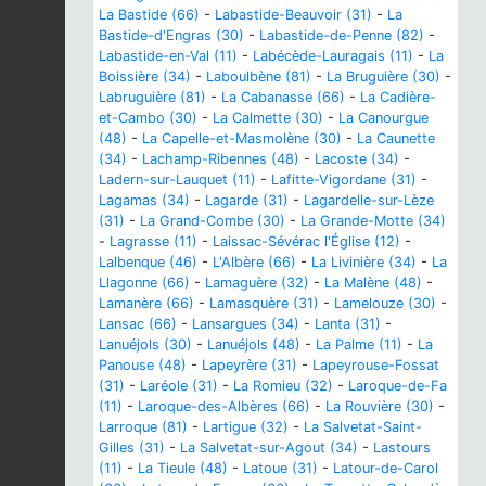
La Bastide (66)
-
Labastide-Beauvoir (31)
-
La
Bastide-d'Engras (30)
-
Labastide-de-Penne (82)
-
Labastide-en-Val (11)
-
Labécède-Lauragais (11)
-
La
Boissière (34)
-
Laboulbène (81)
-
La Bruguière (30)
-
Labruguière (81)
-
La Cabanasse (66)
-
La Cadière-
et-Cambo (30)
-
La Calmette (30)
-
La Canourgue
(48)
-
La Capelle-et-Masmolène (30)
-
La Caunette
(34)
-
Lachamp-Ribennes (48)
-
Lacoste (34)
-
Ladern-sur-Lauquet (11)
-
Lafitte-Vigordane (31)
-
Lagamas (34)
-
Lagarde (31)
-
Lagardelle-sur-Lèze
(31)
-
La Grand-Combe (30)
-
La Grande-Motte (34)
-
Lagrasse (11)
-
Laissac-Sévérac l'Église (12)
-
Lalbenque (46)
-
L'Albère (66)
-
La Livinière (34)
-
La
Llagonne (66)
-
Lamaguère (32)
-
La Malène (48)
-
Lamanère (66)
-
Lamasquère (31)
-
Lamelouze (30)
-
Lansac (66)
-
Lansargues (34)
-
Lanta (31)
-
Lanuéjols (30)
-
Lanuéjols (48)
-
La Palme (11)
-
La
Panouse (48)
-
Lapeyrère (31)
-
Lapeyrouse-Fossat
(31)
-
Laréole (31)
-
La Romieu (32)
-
Laroque-de-Fa
(11)
-
Laroque-des-Albères (66)
-
La Rouvière (30)
-
Larroque (81)
-
Lartigue (32)
-
La Salvetat-Saint-
Gilles (31)
-
La Salvetat-sur-Agout (34)
-
Lastours
(11)
-
La Tieule (48)
-
Latoue (31)
-
Latour-de-Carol