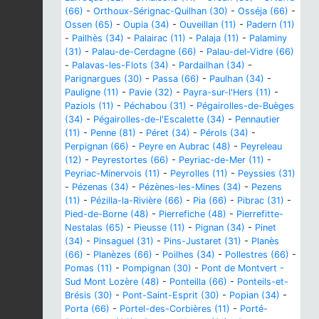
(66)
-
Orthoux-Sérignac-Quilhan (30)
-
Osséja (66)
-
Ossen (65)
-
Oupia (34)
-
Ouveillan (11)
-
Padern (11)
-
Pailhès (34)
-
Palairac (11)
-
Palaja (11)
-
Palaminy
(31)
-
Palau-de-Cerdagne (66)
-
Palau-del-Vidre (66)
-
Palavas-les-Flots (34)
-
Pardailhan (34)
-
Parignargues (30)
-
Passa (66)
-
Paulhan (34)
-
Pauligne (11)
-
Pavie (32)
-
Payra-sur-l'Hers (11)
-
Paziols (11)
-
Péchabou (31)
-
Pégairolles-de-Buèges
(34)
-
Pégairolles-de-l'Escalette (34)
-
Pennautier
(11)
-
Penne (81)
-
Péret (34)
-
Pérols (34)
-
Perpignan (66)
-
Peyre en Aubrac (48)
-
Peyreleau
(12)
-
Peyrestortes (66)
-
Peyriac-de-Mer (11)
-
Peyriac-Minervois (11)
-
Peyrolles (11)
-
Peyssies (31)
-
Pézenas (34)
-
Pézènes-les-Mines (34)
-
Pezens
(11)
-
Pézilla-la-Rivière (66)
-
Pia (66)
-
Pibrac (31)
-
Pied-de-Borne (48)
-
Pierrefiche (48)
-
Pierrefitte-
Nestalas (65)
-
Pieusse (11)
-
Pignan (34)
-
Pinet
(34)
-
Pinsaguel (31)
-
Pins-Justaret (31)
-
Planès
(66)
-
Planèzes (66)
-
Poilhes (34)
-
Pollestres (66)
-
Pomas (11)
-
Pompignan (30)
-
Pont de Montvert -
Sud Mont Lozère (48)
-
Ponteilla (66)
-
Ponteils-et-
Brésis (30)
-
Pont-Saint-Esprit (30)
-
Popian (34)
-
Porta (66)
-
Portel-des-Corbières (11)
-
Porté-