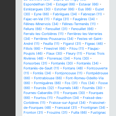
Espondeilhan (34)
-
Estagel (66)
-
Estavar (66)
-
Estézargues (30)
-
Estoher (66)
-
Eus (66)
-
Euzet
(30)
-
Eyne (66)
-
Fabrègues (34)
-
Fabrezan (11)
-
Fajac-en-Val (11)
-
Falga (31)
-
Faugères (34)
-
Félines-Minervois (34)
-
Félines-Termenès (11)
-
Felluns (66)
-
Fenouillet (31)
-
Fenouillet (66)
-
Ferrals-les-Corbières (11)
-
Ferrières-les-Verreries
(34)
-
Ferrières-Poussarou (34)
-
Festes-et-Saint-
André (11)
-
Feuilla (11)
-
Figarol (31)
-
Figeac (46)
-
Fillols (66)
-
Finestret (66)
-
Fitou (11)
-
Flaujac-
Poujols (46)
-
Flaux (30)
-
Fleury (11)
-
Florac Trois
Rivières (48)
-
Florensac (34)
-
Fons (30)
-
Fonsorbes (31)
-
Fontanès (30)
-
Fontanès (34)
-
Fontanès-de-Sault (11)
-
Fontans (48)
-
Fontcouverte
(11)
-
Fontès (34)
-
Fontjoncouse (11)
-
Fontpédrouse
(66)
-
Fontrabiouse (66)
-
Font-Romeu-Odeillo-Via
(66)
-
Formiguères (66)
-
Fos (31)
-
Fos (34)
-
Fosse
(66)
-
Fourcès (32)
-
Fournels (48)
-
Fournès (30)
-
Fournes-Cabardès (11)
-
Fourques (30)
-
Fourques
(66)
-
Fourtou (11)
-
Fouzilhon (34)
-
Fraissé-des-
Corbières (11)
-
Fraisse-sur-Agout (34)
-
Fraissinet-
de-Fourques (48)
-
Francazal (31)
-
Frontignan (34)
-
Fronton (31)
-
Frouzins (31)
-
Fuilla (66)
-
Fustignac