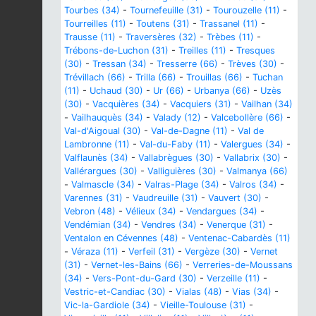
Tourbes (34)
-
Tournefeuille (31)
-
Tourouzelle (11)
-
Tourreilles (11)
-
Toutens (31)
-
Trassanel (11)
-
Trausse (11)
-
Traversères (32)
-
Trèbes (11)
-
Trébons-de-Luchon (31)
-
Treilles (11)
-
Tresques
(30)
-
Tressan (34)
-
Tresserre (66)
-
Trèves (30)
-
Trévillach (66)
-
Trilla (66)
-
Trouillas (66)
-
Tuchan
(11)
-
Uchaud (30)
-
Ur (66)
-
Urbanya (66)
-
Uzès
(30)
-
Vacquières (34)
-
Vacquiers (31)
-
Vailhan (34)
-
Vailhauquès (34)
-
Valady (12)
-
Valcebollère (66)
-
Val-d'Aigoual (30)
-
Val-de-Dagne (11)
-
Val de
Lambronne (11)
-
Val-du-Faby (11)
-
Valergues (34)
-
Valflaunès (34)
-
Vallabrègues (30)
-
Vallabrix (30)
-
Vallérargues (30)
-
Valliguières (30)
-
Valmanya (66)
-
Valmascle (34)
-
Valras-Plage (34)
-
Valros (34)
-
Varennes (31)
-
Vaudreuille (31)
-
Vauvert (30)
-
Vebron (48)
-
Vélieux (34)
-
Vendargues (34)
-
Vendémian (34)
-
Vendres (34)
-
Venerque (31)
-
Ventalon en Cévennes (48)
-
Ventenac-Cabardès (11)
-
Véraza (11)
-
Verfeil (31)
-
Vergèze (30)
-
Vernet
(31)
-
Vernet-les-Bains (66)
-
Verreries-de-Moussans
(34)
-
Vers-Pont-du-Gard (30)
-
Verzeille (11)
-
Vestric-et-Candiac (30)
-
Vialas (48)
-
Vias (34)
-
Vic-la-Gardiole (34)
-
Vieille-Toulouse (31)
-