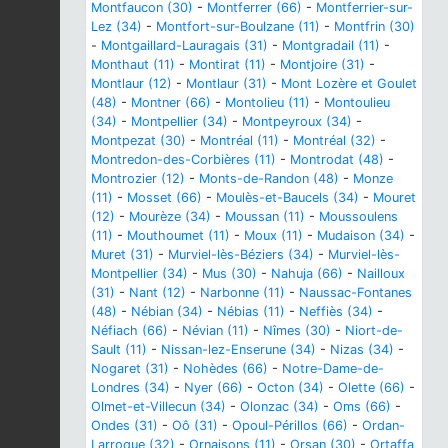
Montfaucon (30)
-
Montferrer (66)
-
Montferrier-sur-
Lez (34)
-
Montfort-sur-Boulzane (11)
-
Montfrin (30)
-
Montgaillard-Lauragais (31)
-
Montgradail (11)
-
Monthaut (11)
-
Montirat (11)
-
Montjoire (31)
-
Montlaur (12)
-
Montlaur (31)
-
Mont Lozère et Goulet
(48)
-
Montner (66)
-
Montolieu (11)
-
Montoulieu
(34)
-
Montpellier (34)
-
Montpeyroux (34)
-
Montpezat (30)
-
Montréal (11)
-
Montréal (32)
-
Montredon-des-Corbières (11)
-
Montrodat (48)
-
Montrozier (12)
-
Monts-de-Randon (48)
-
Monze
(11)
-
Mosset (66)
-
Moulès-et-Baucels (34)
-
Mouret
(12)
-
Mourèze (34)
-
Moussan (11)
-
Moussoulens
(11)
-
Mouthoumet (11)
-
Moux (11)
-
Mudaison (34)
-
Muret (31)
-
Murviel-lès-Béziers (34)
-
Murviel-lès-
Montpellier (34)
-
Mus (30)
-
Nahuja (66)
-
Nailloux
(31)
-
Nant (12)
-
Narbonne (11)
-
Naussac-Fontanes
(48)
-
Nébian (34)
-
Nébias (11)
-
Neffiès (34)
-
Néfiach (66)
-
Névian (11)
-
Nîmes (30)
-
Niort-de-
Sault (11)
-
Nissan-lez-Enserune (34)
-
Nizas (34)
-
Nogaret (31)
-
Nohèdes (66)
-
Notre-Dame-de-
Londres (34)
-
Nyer (66)
-
Octon (34)
-
Olette (66)
-
Olmet-et-Villecun (34)
-
Olonzac (34)
-
Oms (66)
-
Ondes (31)
-
Oô (31)
-
Opoul-Périllos (66)
-
Ordan-
Larroque (32)
-
Ornaisons (11)
-
Orsan (30)
-
Ortaffa