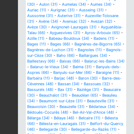
(30)
-
Aulon (31)
-
Aumelas (34)
-
Aumes (34)
-
Auriac (11)
-
Aurignac (31)
-
Ausseing (31)
-
Aussonne (31)
-
Auterive (31)
-
Auzeville-Tolosane
(31)
-
Avène (34)
-
Avensac (32)
-
Avezan (32)
-
Avèze (30)
-
Avignonet-Lauragais (31)
-
Ayguatébia-
Talau (66)
-
Ayguesvives (31)
-
Ayros-Arbouix (65)
-
Azille (11)
-
Babeau-Bouldoux (34)
-
Badens (11)
-
Bages (11)
-
Bages (66)
-
Bagnères-de-Bigorre (65)
-
Bagnères-de-Luchon (31)
-
Bagnoles (11)
-
Bagnols-
sur-Cèze (30)
-
Baho (66)
-
Baillargues (34)
-
Baillestavy (66)
-
Baixas (66)
-
Balaruc-les-Bains (34)
-
Balaruc-le-Vieux (34)
-
Balma (31)
-
Banyuls-dels-
Aspres (66)
-
Banyuls-sur-Mer (66)
-
Baraigne (11)
-
Barbaira (11)
-
Barjac (48)
-
Baron (30)
-
Barre-des-
Cévennes (48)
-
Bassan (34)
-
Bassoues (32)
-
Bassurels (48)
-
Bax (31)
-
Baziège (31)
-
Beaucaire
(30)
-
Beauchalot (31)
-
Beaudéan (65)
-
Beaulieu
(34)
-
Beaumont-sur-Lèze (31)
-
Beauteville (31)
-
Beauvoisin (30)
-
Beauzelle (31)
-
Bédarieux (34)
-
Bédouès-Cocurès (48)
-
Bel-Air-Val-d'Ance (48)
-
Bélarga (34)
-
Bélaye (46)
-
Belcaire (11)
-
Bélesta
(66)
-
Bélesta-en-Lauragais (31)
-
Belfort-du-Quercy
(46)
-
Bellegarde (30)
-
Bellegarde-du-Razès (11)
-