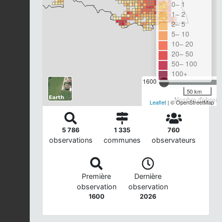
0– 1
1– 2
2– 5
5– 10
10– 20
20– 50
50– 100
100+
1600
50 km
Nombre d'observa
Leaflet
| © OpenStreetMap
5 786
1 335
760
observations
communes
observateurs
Première
Dernière
observation
observation
1600
2026