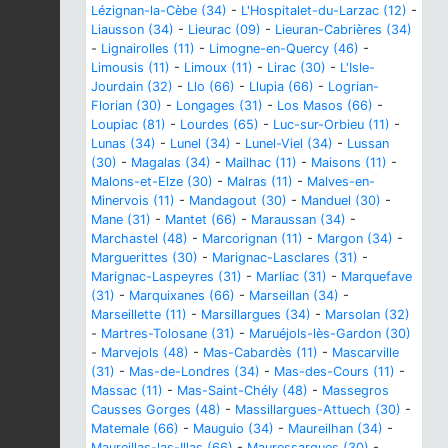
Lézignan-la-Cèbe (34)
-
L'Hospitalet-du-Larzac (12)
-
Liausson (34)
-
Lieurac (09)
-
Lieuran-Cabrières (34)
-
Lignairolles (11)
-
Limogne-en-Quercy (46)
-
Limousis (11)
-
Limoux (11)
-
Lirac (30)
-
L'Isle-
Jourdain (32)
-
Llo (66)
-
Llupia (66)
-
Logrian-
Florian (30)
-
Longages (31)
-
Los Masos (66)
-
Loupiac (81)
-
Lourdes (65)
-
Luc-sur-Orbieu (11)
-
Lunas (34)
-
Lunel (34)
-
Lunel-Viel (34)
-
Lussan
(30)
-
Magalas (34)
-
Mailhac (11)
-
Maisons (11)
-
Malons-et-Elze (30)
-
Malras (11)
-
Malves-en-
Minervois (11)
-
Mandagout (30)
-
Manduel (30)
-
Mane (31)
-
Mantet (66)
-
Maraussan (34)
-
Marchastel (48)
-
Marcorignan (11)
-
Margon (34)
-
Marguerittes (30)
-
Marignac-Lasclares (31)
-
Marignac-Laspeyres (31)
-
Marliac (31)
-
Marquefave
(31)
-
Marquixanes (66)
-
Marseillan (34)
-
Marseillette (11)
-
Marsillargues (34)
-
Marsolan (32)
-
Martres-Tolosane (31)
-
Maruéjols-lès-Gardon (30)
-
Marvejols (48)
-
Mas-Cabardès (11)
-
Mascarville
(31)
-
Mas-de-Londres (34)
-
Mas-des-Cours (11)
-
Massac (11)
-
Mas-Saint-Chély (48)
-
Massegros
Causses Gorges (48)
-
Massillargues-Attuech (30)
-
Matemale (66)
-
Mauguio (34)
-
Maureilhan (34)
-
Maureillas-las-Illas (66)
-
Mauressargues (30)
-