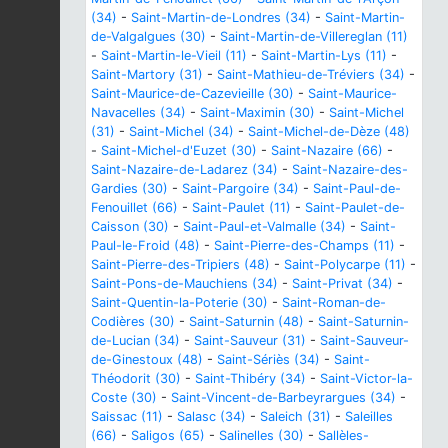
(34)
-
Saint-Martin-de-Londres (34)
-
Saint-Martin-
de-Valgalgues (30)
-
Saint-Martin-de-Villereglan (11)
-
Saint-Martin-le-Vieil (11)
-
Saint-Martin-Lys (11)
-
Saint-Martory (31)
-
Saint-Mathieu-de-Tréviers (34)
-
Saint-Maurice-de-Cazevieille (30)
-
Saint-Maurice-
Navacelles (34)
-
Saint-Maximin (30)
-
Saint-Michel
(31)
-
Saint-Michel (34)
-
Saint-Michel-de-Dèze (48)
-
Saint-Michel-d'Euzet (30)
-
Saint-Nazaire (66)
-
Saint-Nazaire-de-Ladarez (34)
-
Saint-Nazaire-des-
Gardies (30)
-
Saint-Pargoire (34)
-
Saint-Paul-de-
Fenouillet (66)
-
Saint-Paulet (11)
-
Saint-Paulet-de-
Caisson (30)
-
Saint-Paul-et-Valmalle (34)
-
Saint-
Paul-le-Froid (48)
-
Saint-Pierre-des-Champs (11)
-
Saint-Pierre-des-Tripiers (48)
-
Saint-Polycarpe (11)
-
Saint-Pons-de-Mauchiens (34)
-
Saint-Privat (34)
-
Saint-Quentin-la-Poterie (30)
-
Saint-Roman-de-
Codières (30)
-
Saint-Saturnin (48)
-
Saint-Saturnin-
de-Lucian (34)
-
Saint-Sauveur (31)
-
Saint-Sauveur-
de-Ginestoux (48)
-
Saint-Sériès (34)
-
Saint-
Théodorit (30)
-
Saint-Thibéry (34)
-
Saint-Victor-la-
Coste (30)
-
Saint-Vincent-de-Barbeyrargues (34)
-
Saissac (11)
-
Salasc (34)
-
Saleich (31)
-
Saleilles
(66)
-
Saligos (65)
-
Salinelles (30)
-
Sallèles-