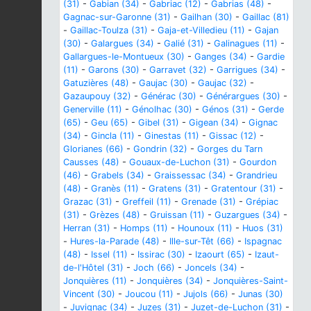
(31)
-
Gabian (34)
-
Gabriac (12)
-
Gabrias (48)
-
Gagnac-sur-Garonne (31)
-
Gailhan (30)
-
Gaillac (81)
-
Gaillac-Toulza (31)
-
Gaja-et-Villedieu (11)
-
Gajan
(30)
-
Galargues (34)
-
Galié (31)
-
Galinagues (11)
-
Gallargues-le-Montueux (30)
-
Ganges (34)
-
Gardie
(11)
-
Garons (30)
-
Garravet (32)
-
Garrigues (34)
-
Gatuzières (48)
-
Gaujac (30)
-
Gaujac (32)
-
Gazaupouy (32)
-
Générac (30)
-
Générargues (30)
-
Generville (11)
-
Génolhac (30)
-
Génos (31)
-
Gerde
(65)
-
Geu (65)
-
Gibel (31)
-
Gigean (34)
-
Gignac
(34)
-
Gincla (11)
-
Ginestas (11)
-
Gissac (12)
-
Glorianes (66)
-
Gondrin (32)
-
Gorges du Tarn
Causses (48)
-
Gouaux-de-Luchon (31)
-
Gourdon
(46)
-
Grabels (34)
-
Graissessac (34)
-
Grandrieu
(48)
-
Granès (11)
-
Gratens (31)
-
Gratentour (31)
-
Grazac (31)
-
Greffeil (11)
-
Grenade (31)
-
Grépiac
(31)
-
Grèzes (48)
-
Gruissan (11)
-
Guzargues (34)
-
Herran (31)
-
Homps (11)
-
Hounoux (11)
-
Huos (31)
-
Hures-la-Parade (48)
-
Ille-sur-Têt (66)
-
Ispagnac
(48)
-
Issel (11)
-
Issirac (30)
-
Izaourt (65)
-
Izaut-
de-l'Hôtel (31)
-
Joch (66)
-
Joncels (34)
-
Jonquières (11)
-
Jonquières (34)
-
Jonquières-Saint-
Vincent (30)
-
Joucou (11)
-
Jujols (66)
-
Junas (30)
-
Juvignac (34)
-
Juzes (31)
-
Juzet-de-Luchon (31)
-