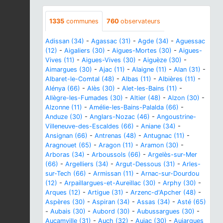
1335
communes
760
observateurs
Adissan (34)
-
Agassac (31)
-
Agde (34)
-
Aguessac
(12)
-
Aigaliers (30)
-
Aigues-Mortes (30)
-
Aigues-
Vives (11)
-
Aigues-Vives (30)
-
Aiguèze (30)
-
Aimargues (30)
-
Ajac (11)
-
Alaigne (11)
-
Alan (31)
-
Albaret-le-Comtal (48)
-
Albas (11)
-
Albières (11)
-
Alénya (66)
-
Alès (30)
-
Alet-les-Bains (11)
-
Allègre-les-Fumades (30)
-
Altier (48)
-
Alzon (30)
-
Alzonne (11)
-
Amélie-les-Bains-Palalda (66)
-
Anduze (30)
-
Anglars-Nozac (46)
-
Angoustrine-
Villeneuve-des-Escaldes (66)
-
Aniane (34)
-
Ansignan (66)
-
Antrenas (48)
-
Antugnac (11)
-
Aragnouet (65)
-
Aragon (11)
-
Aramon (30)
-
Arboras (34)
-
Arboussols (66)
-
Argelès-sur-Mer
(66)
-
Argelliers (34)
-
Argut-Dessous (31)
-
Arles-
sur-Tech (66)
-
Armissan (11)
-
Arnac-sur-Dourdou
(12)
-
Arpaillargues-et-Aureillac (30)
-
Arphy (30)
-
Arques (12)
-
Artigue (31)
-
Arzenc-d'Apcher (48)
-
Aspères (30)
-
Aspiran (34)
-
Assas (34)
-
Asté (65)
-
Aubais (30)
-
Aubord (30)
-
Aubussargues (30)
-
Aucamville (31)
-
Auch (32)
-
Aujac (30)
-
Aujargues