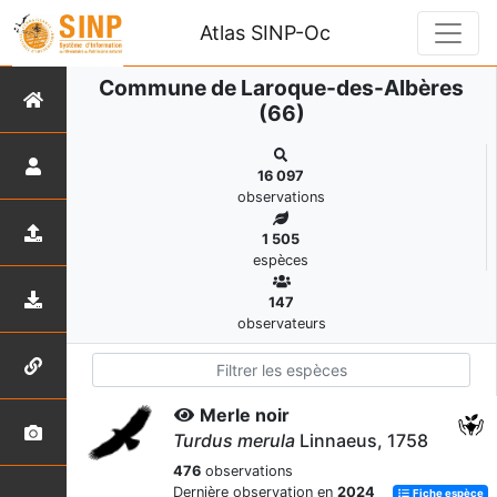
Atlas SINP-Oc
Commune de Laroque-des-Albères
(66)
16 097
observations
1 505
espèces
147
observateurs
Merle noir
Turdus merula
Linnaeus, 1758
476
observations
Dernière observation en
2024
Fiche espèce