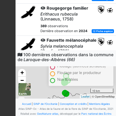
Rougegorge familier
Erithacus rubecula
(Linnaeus, 1758)
389
observations
Dernière observation en
2024
Fiche espèce
Fauvette mélanocéphale
Sylvia melanocephala
(Gmelin, 1789)
Cluster
100 dernières observations dans la commune
380
observations
En attente de validation régionale
de
Laroque-des-Albères (66)
Dernière observation en
2024
Fiche espèce
Floutage (données sensibles)
+
Mésange bleue
Floutage par le producteur
Cyanistes caeruleus
Non floutées
−
(Linnaeus, 1758)
348
observations
10 km
Dernière observation en
2024
Fiche espèce
Leaflet
| © OpenStreetMap
Mésange charbonnière
Accueil
|
SINP de l'Occitanie
|
Conception et crédits
|
Mentions légales
Atlas SINP-Oc - Atlas de la faune et de la flore du SINP de l'Occitanie, 2021
Parus major
Linnaeus, 1758
Réalisé avec
GeoNature-atlas
, développé par le
Parc national des Écrins