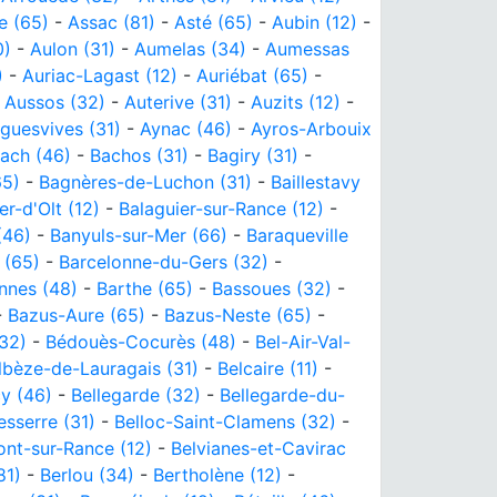
e (65)
-
Assac (81)
-
Asté (65)
-
Aubin (12)
-
0)
-
Aulon (31)
-
Aumelas (34)
-
Aumessas
)
-
Auriac-Lagast (12)
-
Auriébat (65)
-
-
Aussos (32)
-
Auterive (31)
-
Auzits (12)
-
guesvives (31)
-
Aynac (46)
-
Ayros-Arbouix
ach (46)
-
Bachos (31)
-
Bagiry (31)
-
65)
-
Bagnères-de-Luchon (31)
-
Baillestavy
er-d'Olt (12)
-
Balaguier-sur-Rance (12)
-
(46)
-
Banyuls-sur-Mer (66)
-
Baraqueville
 (65)
-
Barcelonne-du-Gers (32)
-
nnes (48)
-
Barthe (65)
-
Bassoues (32)
-
-
Bazus-Aure (65)
-
Bazus-Neste (65)
-
32)
-
Bédouès-Cocurès (48)
-
Bel-Air-Val-
lbèze-de-Lauragais (31)
-
Belcaire (11)
-
y (46)
-
Bellegarde (32)
-
Bellegarde-du-
esserre (31)
-
Belloc-Saint-Clamens (32)
-
nt-sur-Rance (12)
-
Belvianes-et-Cavirac
81)
-
Berlou (34)
-
Bertholène (12)
-