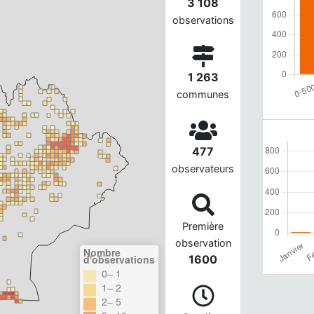
3 108
observations
1 263
communes
477
observateurs
Première
observation
Nombre
d'observations
1600
0– 1
1– 2
2– 5