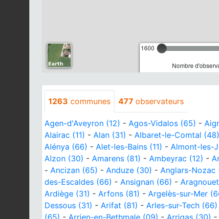
1600
Nombre d'observa
1263
communes
477
observateurs
Agen-d'Aveyron (12)
-
Agos-Vidalos (65)
-
Aig
Alairac (11)
-
Alan (31)
-
Albaret-le-Comtal (48
Alénya (66)
-
Alet-les-Bains (11)
-
Almont-les-J
Alzon (30)
-
Amarens (81)
-
Ambeyrac (12)
-
A
-
Ancizan (65)
-
Anduze (30)
-
Anglars-Nozac 
des-Escaldes (66)
-
Ansignan (66)
-
Aragnouet
Ardiège (31)
-
Arfons (81)
-
Argelès-sur-Mer (6
Dessous (31)
-
Arifat (81)
-
Arles-sur-Tech (66)
(65)
-
Arrien-en-Bethmale (09)
-
Arrigas (30)