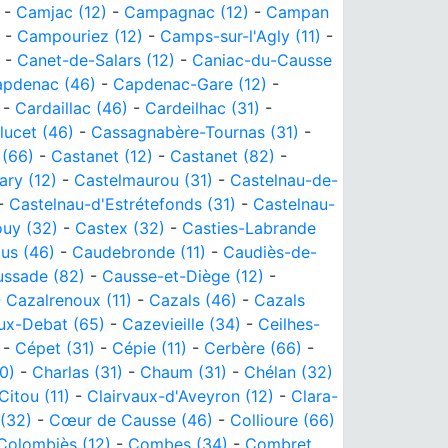
-
Camjac (12)
-
Campagnac (12)
-
Campan
-
Campouriez (12)
-
Camps-sur-l'Agly (11)
-
-
Canet-de-Salars (12)
-
Caniac-du-Causse
pdenac (46)
-
Capdenac-Gare (12)
-
-
Cardaillac (46)
-
Cardeilhac (31)
-
lucet (46)
-
Cassagnabère-Tournas (31)
-
(66)
-
Castanet (12)
-
Castanet (82)
-
ary (12)
-
Castelmaurou (31)
-
Castelnau-de-
-
Castelnau-d'Estrétefonds (31)
-
Castelnau-
ouy (32)
-
Castex (32)
-
Casties-Labrande
us (46)
-
Caudebronde (11)
-
Caudiès-de-
ssade (82)
-
Causse-et-Diège (12)
-
-
Cazalrenoux (11)
-
Cazals (46)
-
Cazals
ux-Debat (65)
-
Cazevieille (34)
-
Ceilhes-
-
Cépet (31)
-
Cépie (11)
-
Cerbère (66)
-
0)
-
Charlas (31)
-
Chaum (31)
-
Chélan (32)
Citou (11)
-
Clairvaux-d'Aveyron (12)
-
Clara-
(32)
-
Cœur de Causse (46)
-
Collioure (66)
Colombiès (12)
-
Combes (34)
-
Combret