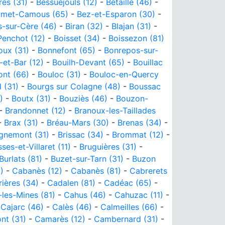
res (31)
-
Bessuéjouls (12)
-
Bétaille (46)
-
umet-Camous (65)
-
Bez-et-Esparon (30)
-
s-sur-Cère (46)
-
Biran (32)
-
Blajan (31)
-
Penchot (12)
-
Boisset (34)
-
Boissezon (81)
oux (31)
-
Bonnefont (65)
-
Bonrepos-sur-
-et-Bar (12)
-
Bouilh-Devant (65)
-
Bouillac
ont (66)
-
Bouloc (31)
-
Bouloc-en-Quercy
 (31)
-
Bourgs sur Colagne (48)
-
Boussac
)
-
Boutx (31)
-
Bouziès (46)
-
Bouzon-
-
Brandonnet (12)
-
Branoux-les-Taillades
-
Brax (31)
-
Bréau-Mars (30)
-
Brenas (34)
-
ignemont (31)
-
Brissac (34)
-
Brommat (12)
-
ses-et-Villaret (11)
-
Bruguières (31)
-
Burlats (81)
-
Buzet-sur-Tarn (31)
-
Buzon
)
-
Cabanès (12)
-
Cabanès (81)
-
Cabrerets
ières (34)
-
Cadalen (81)
-
Cadéac (65)
-
les-Mines (81)
-
Cahus (46)
-
Cahuzac (11)
-
-
Cajarc (46)
-
Calès (46)
-
Calmeilles (66)
-
nt (31)
-
Camarès (12)
-
Cambernard (31)
-