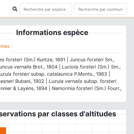
Informations espèce
ymes
s forsteri
(Sm.) Kuntze, 1891 |
Juncus forsteri
Sm.,
uncus vernalis
Brot., 1804 |
Luciola forsteri
(Sm.) Sm.,
uzula forsteri
subsp.
catalaunica
P.Monts., 1963 |
esneri
Bubani, 1902 |
Luzula vernalis
subsp.
forsteri
onnier & Layens, 1894 |
Nemorinia forsteri
(Sm.) Fourr.,
ervations par classes d'altitudes