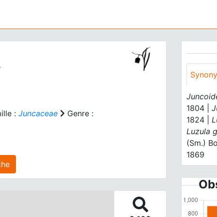
6
Synon
Juncoide
1804 |
J
lle :
Juncaceae
Genre :
1824 |
L
Luzula g
(Sm.) B
1869
 agrégé(s) sur cette fiche
Obs