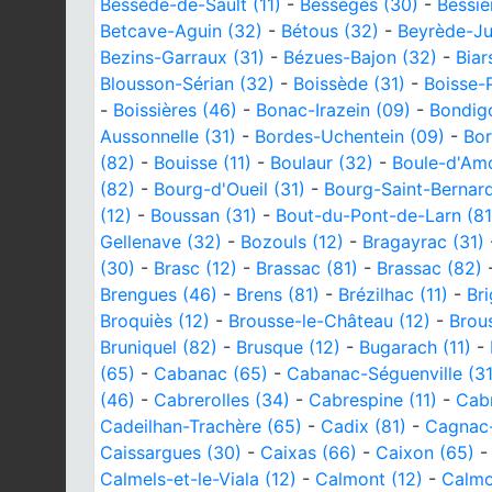
Bessède-de-Sault (11)
-
Bessèges (30)
-
Bessiè
Betcave-Aguin (32)
-
Bétous (32)
-
Beyrède-J
Bezins-Garraux (31)
-
Bézues-Bajon (32)
-
Biar
Blousson-Sérian (32)
-
Boissède (31)
-
Boisse-
-
Boissières (46)
-
Bonac-Irazein (09)
-
Bondig
Aussonnelle (31)
-
Bordes-Uchentein (09)
-
Bor
(82)
-
Bouisse (11)
-
Boulaur (32)
-
Boule-d'Am
(82)
-
Bourg-d'Oueil (31)
-
Bourg-Saint-Bernard
(12)
-
Boussan (31)
-
Bout-du-Pont-de-Larn (81
Gellenave (32)
-
Bozouls (12)
-
Bragayrac (31)
(30)
-
Brasc (12)
-
Brassac (81)
-
Brassac (82)
Brengues (46)
-
Brens (81)
-
Brézilhac (11)
-
Br
Broquiès (12)
-
Brousse-le-Château (12)
-
Brous
Bruniquel (82)
-
Brusque (12)
-
Bugarach (11)
-
(65)
-
Cabanac (65)
-
Cabanac-Séguenville (31
(46)
-
Cabrerolles (34)
-
Cabrespine (11)
-
Cabr
Cadeilhan-Trachère (65)
-
Cadix (81)
-
Cagnac-
Caissargues (30)
-
Caixas (66)
-
Caixon (65)
Calmels-et-le-Viala (12)
-
Calmont (12)
-
Calmo