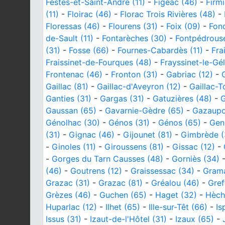
Festes-et-Saint-André (11)
-
Figeac (46)
-
Firmi
(11)
-
Floirac (46)
-
Florac Trois Rivières (48)
-
Floressas (46)
-
Flourens (31)
-
Foix (09)
-
Fon
de-Sault (11)
-
Fontarèches (30)
-
Fontpédrous
(31)
-
Fosse (66)
-
Fournes-Cabardès (11)
-
Fra
Fraissinet-de-Fourques (48)
-
Frayssinet-le-Gél
Frontenac (46)
-
Fronton (31)
-
Gabriac (12)
-
Gaillac (81)
-
Gaillac-d'Aveyron (12)
-
Gaillac-T
Ganties (31)
-
Gargas (31)
-
Gatuzières (48)
-
G
Gaussan (65)
-
Gavarnie-Gèdre (65)
-
Gazaupo
Génolhac (30)
-
Génos (31)
-
Génos (65)
-
Gen
(31)
-
Gignac (46)
-
Gijounet (81)
-
Gimbrède (
-
Ginoles (11)
-
Giroussens (81)
-
Gissac (12)
-
-
Gorges du Tarn Causses (48)
-
Gorniès (34)
(46)
-
Goutrens (12)
-
Graissessac (34)
-
Grama
Grazac (31)
-
Grazac (81)
-
Gréalou (46)
-
Greff
Grèzes (46)
-
Guchen (65)
-
Haget (32)
-
Hèch
Huparlac (12)
-
Ilhet (65)
-
Ille-sur-Têt (66)
-
Is
Issus (31)
-
Izaut-de-l'Hôtel (31)
-
Izaux (65)
-