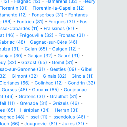
 (12)
-
Flagnac (12)
-
Flamarens (32)
-
Fleury
Florentin (81)
-
Florentin-la-Capelle (12)
-
damente (12)
-
Fonsorbes (31)
-
Fontanès-
e (66)
-
Fontrieu (81)
-
Forgues (31)
-
Fos
isse-Cabardès (11)
-
Fraissines (81)
-
at (46)
-
Frégouville (32)
-
Fronsac (31)
-
Gabriac (48)
-
Gagnac-sur-Cère (46)
-
oulza (31)
-
Galan (65)
-
Galgan (12)
-
aujac (30)
-
Gaujac (32)
-
Gauré (31)
-
uy (32)
-
Gazost (65)
-
Gémil (31)
-
sac-sur-Garonne (31)
-
Gestiès (09)
-
Gibel
32)
-
Gimont (32)
-
Ginals (82)
-
Gincla (11)
Glorianes (66)
-
Golinhac (12)
-
Gondrin (32)
-
Gorses (46)
-
Gouaux (65)
-
Goujounac
t (46)
-
Gratens (31)
-
Graulhet (81)
-
eil (11)
-
Grenade (31)
-
Grézels (46)
-
es (65)
-
Hérépian (34)
-
Herran (31)
-
pagnac (48)
-
Issel (11)
-
Issendolus (46)
-
Joch (66)
-
Jouqueviel (81)
-
Juzes (31)
-