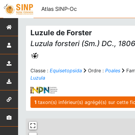
Atlas SINP-Oc
Luzule de Forster
Luzula forsteri
(Sm.) DC., 180
Classe :
Equisetopsida
Ordre :
Poales
Fami
Luzula
1
taxon(s) inférieur(s)