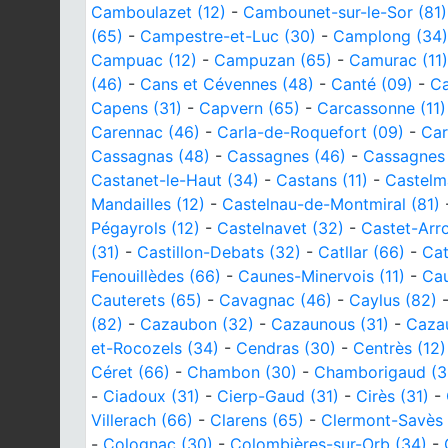
Camboulazet (12)
-
Cambounet-sur-le-Sor (81)
(65)
-
Campestre-et-Luc (30)
-
Camplong (34)
Campuac (12)
-
Campuzan (65)
-
Camurac (11)
(46)
-
Cans et Cévennes (48)
-
Canté (09)
-
Ca
Capens (31)
-
Capvern (65)
-
Carcassonne (11)
Carennac (46)
-
Carla-de-Roquefort (09)
-
Car
Cassagnas (48)
-
Cassagnes (46)
-
Cassagnes 
Castanet-le-Haut (34)
-
Castans (11)
-
Castelm
Mandailles (12)
-
Castelnau-de-Montmiral (81)
Pégayrols (12)
-
Castelnavet (32)
-
Castet-Arr
(31)
-
Castillon-Debats (32)
-
Catllar (66)
-
Cat
Fenouillèdes (66)
-
Caunes-Minervois (11)
-
Cau
Cauterets (65)
-
Cavagnac (46)
-
Caylus (82)
(82)
-
Cazaubon (32)
-
Cazaunous (31)
-
Caza
et-Rocozels (34)
-
Cendras (30)
-
Centrès (12)
Céret (66)
-
Chambon (30)
-
Chamborigaud (3
-
Ciadoux (31)
-
Cierp-Gaud (31)
-
Cirès (31)
-
Villerach (66)
-
Clarens (65)
-
Clermont-Savès 
-
Colognac (30)
-
Colombières-sur-Orb (34)
-