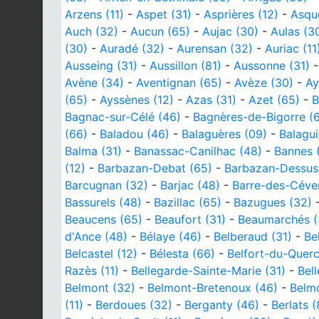
Arzens (11)
-
Aspet (31)
-
Asprières (12)
-
Asqu
Auch (32)
-
Aucun (65)
-
Aujac (30)
-
Aulas (3
(30)
-
Auradé (32)
-
Aurensan (32)
-
Auriac (11
Ausseing (31)
-
Aussillon (81)
-
Aussonne (31)
Avène (34)
-
Aventignan (65)
-
Avèze (30)
-
Ay
(65)
-
Ayssènes (12)
-
Azas (31)
-
Azet (65)
-
B
Bagnac-sur-Célé (46)
-
Bagnères-de-Bigorre (
(66)
-
Baladou (46)
-
Balaguères (09)
-
Balagui
Balma (31)
-
Banassac-Canilhac (48)
-
Bannes 
(12)
-
Barbazan-Debat (65)
-
Barbazan-Dessus
Barcugnan (32)
-
Barjac (48)
-
Barre-des-Céve
Bassurels (48)
-
Bazillac (65)
-
Bazugues (32)
Beaucens (65)
-
Beaufort (31)
-
Beaumarchés (
d'Ance (48)
-
Bélaye (46)
-
Belberaud (31)
-
Be
Belcastel (12)
-
Bélesta (66)
-
Belfort-du-Querc
Razès (11)
-
Bellegarde-Sainte-Marie (31)
-
Bell
Belmont (32)
-
Belmont-Bretenoux (46)
-
Belmo
(11)
-
Berdoues (32)
-
Berganty (46)
-
Berlats (