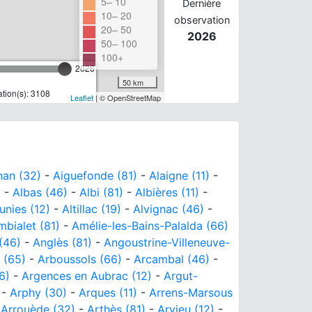
5– 10
Dernière
10– 20
observation
20– 50
2026
50– 100
100+
2026
50 km
tion(s): 3108
Leaflet
| © OpenStreetMap
nan (32)
-
Aiguefonde (81)
-
Alaigne (11)
-
)
-
Albas (46)
-
Albi (81)
-
Albières (11)
-
unies (12)
-
Altillac (19)
-
Alvignac (46)
-
mbialet (81)
-
Amélie-les-Bains-Palalda (66)
(46)
-
Anglès (81)
-
Angoustrine-Villeneuve-
 (65)
-
Arboussols (66)
-
Arcambal (46)
-
6)
-
Argences en Aubrac (12)
-
Argut-
-
Arphy (30)
-
Arques (11)
-
Arrens-Marsous
-
Arrouède (32)
-
Arthès (81)
-
Arvieu (12)
-