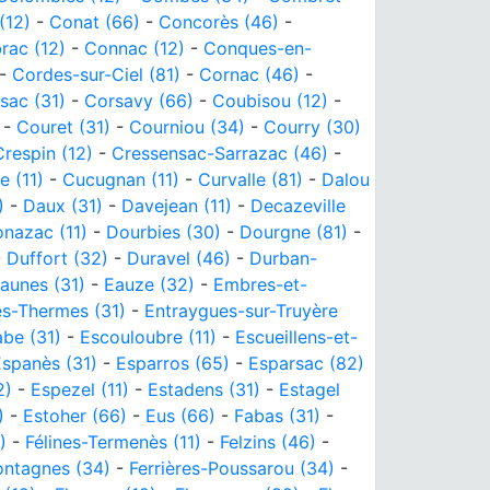
(12)
-
Conat (66)
-
Concorès (46)
-
ac (12)
-
Connac (12)
-
Conques-en-
-
Cordes-sur-Ciel (81)
-
Cornac (46)
-
sac (31)
-
Corsavy (66)
-
Coubisou (12)
-
-
Couret (31)
-
Courniou (34)
-
Courry (30)
Crespin (12)
-
Cressensac-Sarrazac (46)
-
e (11)
-
Cucugnan (11)
-
Curvalle (81)
-
Dalou
)
-
Daux (31)
-
Davejean (11)
-
Decazeville
nazac (11)
-
Dourbies (30)
-
Dourgne (81)
-
-
Duffort (32)
-
Duravel (46)
-
Durban-
aunes (31)
-
Eauze (32)
-
Embres-et-
es-Thermes (31)
-
Entraygues-sur-Truyère
be (31)
-
Escouloubre (11)
-
Escueillens-et-
Espanès (31)
-
Esparros (65)
-
Esparsac (82)
2)
-
Espezel (11)
-
Estadens (31)
-
Estagel
)
-
Estoher (66)
-
Eus (66)
-
Fabas (31)
-
)
-
Félines-Termenès (11)
-
Felzins (46)
-
ontagnes (34)
-
Ferrières-Poussarou (34)
-