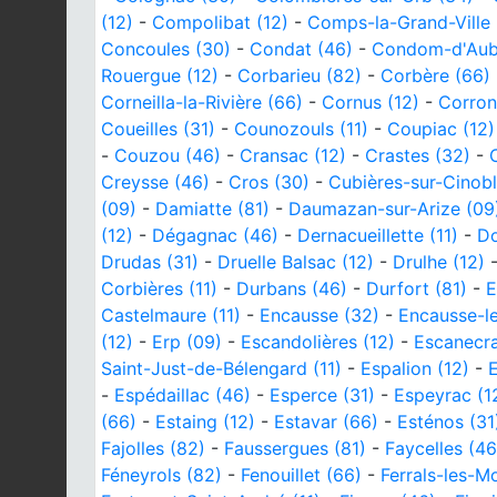
(12)
-
Compolibat (12)
-
Comps-la-Grand-Ville 
Concoules (30)
-
Condat (46)
-
Condom-d'Aubr
Rouergue (12)
-
Corbarieu (82)
-
Corbère (66)
Corneilla-la-Rivière (66)
-
Cornus (12)
-
Corron
Coueilles (31)
-
Counozouls (11)
-
Coupiac (12)
-
Couzou (46)
-
Cransac (12)
-
Crastes (32)
-
Creysse (46)
-
Cros (30)
-
Cubières-sur-Cinobl
(09)
-
Damiatte (81)
-
Daumazan-sur-Arize (09
(12)
-
Dégagnac (46)
-
Dernacueillette (11)
-
Do
Drudas (31)
-
Druelle Balsac (12)
-
Drulhe (12)
Corbières (11)
-
Durbans (46)
-
Durfort (81)
-
E
Castelmaure (11)
-
Encausse (32)
-
Encausse-l
(12)
-
Erp (09)
-
Escandolières (12)
-
Escanecra
Saint-Just-de-Bélengard (11)
-
Espalion (12)
-
-
Espédaillac (46)
-
Esperce (31)
-
Espeyrac (1
(66)
-
Estaing (12)
-
Estavar (66)
-
Esténos (31
Fajolles (82)
-
Faussergues (81)
-
Faycelles (46
Féneyrols (82)
-
Fenouillet (66)
-
Ferrals-les-M