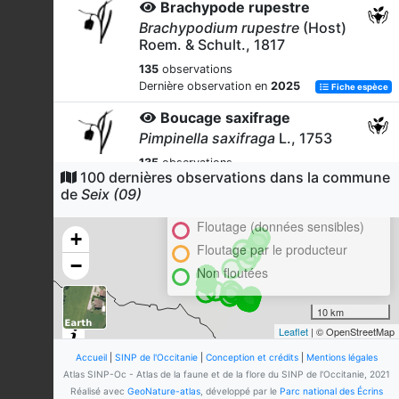
Brachypode rupestre
Brachypodium rupestre
(Host)
Roem. & Schult., 1817
135
observations
Dernière observation en
2025
Fiche espèce
Boucage saxifrage
Pimpinella saxifraga
L., 1753
135
observations
100 dernières observations dans la commune
Cluster
Dernière observation en
2020
Fiche espèce
de
Seix (09)
En attente de validation régionale
Dactyle aggloméré
Floutage (données sensibles)
Dactylis glomerata
L., 1753
+
Floutage par le producteur
133
observations
−
Non floutées
Dernière observation en
2025
Fiche espèce
Centaurée trompeuse
10 km
Centaurea decipiens
Thuill.,
Leaflet
| © OpenStreetMap
1799
Accueil
|
SINP de l'Occitanie
|
Conception et crédits
|
Mentions légales
125
observations
Atlas SINP-Oc - Atlas de la faune et de la flore du SINP de l'Occitanie, 2021
Dernière observation en
2008
Fiche espèce
Réalisé avec
GeoNature-atlas
, développé par le
Parc national des Écrins