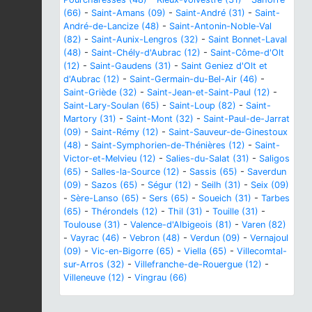
(66)
-
Saint-Amans (09)
-
Saint-André (31)
-
Saint-
André-de-Lancize (48)
-
Saint-Antonin-Noble-Val
(82)
-
Saint-Aunix-Lengros (32)
-
Saint Bonnet-Laval
(48)
-
Saint-Chély-d'Aubrac (12)
-
Saint-Côme-d'Olt
(12)
-
Saint-Gaudens (31)
-
Saint Geniez d'Olt et
d'Aubrac (12)
-
Saint-Germain-du-Bel-Air (46)
-
Saint-Griède (32)
-
Saint-Jean-et-Saint-Paul (12)
-
Saint-Lary-Soulan (65)
-
Saint-Loup (82)
-
Saint-
Martory (31)
-
Saint-Mont (32)
-
Saint-Paul-de-Jarrat
(09)
-
Saint-Rémy (12)
-
Saint-Sauveur-de-Ginestoux
(48)
-
Saint-Symphorien-de-Thénières (12)
-
Saint-
Victor-et-Melvieu (12)
-
Salies-du-Salat (31)
-
Saligos
(65)
-
Salles-la-Source (12)
-
Sassis (65)
-
Saverdun
(09)
-
Sazos (65)
-
Ségur (12)
-
Seilh (31)
-
Seix (09)
-
Sère-Lanso (65)
-
Sers (65)
-
Soueich (31)
-
Tarbes
(65)
-
Thérondels (12)
-
Thil (31)
-
Touille (31)
-
Toulouse (31)
-
Valence-d'Albigeois (81)
-
Varen (82)
-
Vayrac (46)
-
Vebron (48)
-
Verdun (09)
-
Vernajoul
(09)
-
Vic-en-Bigorre (65)
-
Viella (65)
-
Villecomtal-
sur-Arros (32)
-
Villefranche-de-Rouergue (12)
-
Villeneuve (12)
-
Vingrau (66)