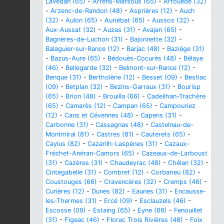
Lavedan (65)
-
Arrens-Marsous (65)
-
Arrouède (32)
-
Arzenc-de-Randon (48)
-
Asprières (12)
-
Auch
(32)
-
Aulon (65)
-
Auriébat (65)
-
Aussos (32)
-
Aux-Aussat (32)
-
Auzas (31)
-
Avajan (65)
-
Bagnères-de-Luchon (31)
-
Bajonnette (32)
-
Balaguier-sur-Rance (12)
-
Barjac (48)
-
Baziège (31)
-
Bazus-Aure (65)
-
Bédouès-Cocurès (48)
-
Bélaye
(46)
-
Bellegarde (32)
-
Belmont-sur-Rance (12)
-
Benque (31)
-
Bertholène (12)
-
Besset (09)
-
Bestiac
(09)
-
Betplan (32)
-
Bezins-Garraux (31)
-
Bourisp
(65)
-
Brion (48)
-
Brouilla (66)
-
Cadeilhan-Trachère
(65)
-
Camarès (12)
-
Campan (65)
-
Campouriez
(12)
-
Cans et Cévennes (48)
-
Capens (31)
-
Carbonne (31)
-
Cassagnas (48)
-
Castelnau-de-
Montmiral (81)
-
Castres (81)
-
Cauterets (65)
-
Caylus (82)
-
Cazarilh-Laspènes (31)
-
Cazaux-
Fréchet-Anéran-Camors (65)
-
Cazeaux-de-Larboust
(31)
-
Cazères (31)
-
Chaudeyrac (48)
-
Chélan (32)
-
Cintegabelle (31)
-
Combret (12)
-
Corbarieu (82)
-
Coustouges (66)
-
Cravencères (32)
-
Cremps (46)
-
Curières (12)
-
Dunes (82)
-
Eaunes (31)
-
Encausse-
les-Thermes (31)
-
Ercé (09)
-
Esclauzels (46)
-
Escosse (09)
-
Estaing (65)
-
Eyne (66)
-
Fenouillet
(31)
-
Figeac (46)
-
Florac Trois Rivières (48)
-
Foix