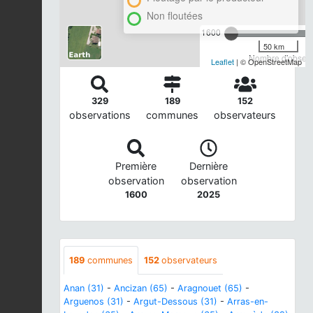
Non floutées
1600
50 km
Nombre d'observa
Leaflet
| © OpenStreetMap
329
189
152
observations
communes
observateurs
Première
Dernière
observation
observation
1600
2025
189
communes
152
observateurs
Anan (31)
-
Ancizan (65)
-
Aragnouet (65)
-
Arguenos (31)
-
Argut-Dessous (31)
-
Arras-en-