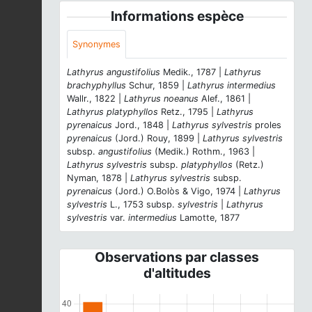
Informations espèce
Synonymes
Lathyrus angustifolius
Medik., 1787 |
Lathyrus
brachyphyllus
Schur, 1859 |
Lathyrus intermedius
Wallr., 1822 |
Lathyrus noeanus
Alef., 1861 |
Lathyrus platyphyllos
Retz., 1795 |
Lathyrus
pyrenaicus
Jord., 1848 |
Lathyrus sylvestris
proles
pyrenaicus
(Jord.) Rouy, 1899 |
Lathyrus sylvestris
subsp.
angustifolius
(Medik.) Rothm., 1963 |
Lathyrus sylvestris
subsp.
platyphyllos
(Retz.)
Nyman, 1878 |
Lathyrus sylvestris
subsp.
pyrenaicus
(Jord.) O.Bolòs & Vigo, 1974 |
Lathyrus
sylvestris
L., 1753 subsp.
sylvestris
|
Lathyrus
sylvestris
var.
intermedius
Lamotte, 1877
Observations par classes
d'altitudes