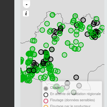
-
Cluster
En attente de validation régionale
Floutage (données sensibles)
Floutage par le producteur