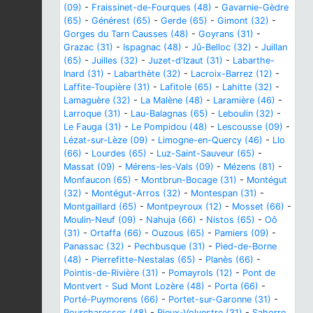
(09)
-
Fraissinet-de-Fourques (48)
-
Gavarnie-Gèdre
(65)
-
Générest (65)
-
Gerde (65)
-
Gimont (32)
-
Gorges du Tarn Causses (48)
-
Goyrans (31)
-
Grazac (31)
-
Ispagnac (48)
-
Jû-Belloc (32)
-
Juillan
(65)
-
Juilles (32)
-
Juzet-d'Izaut (31)
-
Labarthe-
Inard (31)
-
Labarthète (32)
-
Lacroix-Barrez (12)
-
Laffite-Toupière (31)
-
Lafitole (65)
-
Lahitte (32)
-
Lamaguère (32)
-
La Malène (48)
-
Laramière (46)
-
Larroque (31)
-
Lau-Balagnas (65)
-
Leboulin (32)
-
Le Fauga (31)
-
Le Pompidou (48)
-
Lescousse (09)
-
Lézat-sur-Lèze (09)
-
Limogne-en-Quercy (46)
-
Llo
(66)
-
Lourdes (65)
-
Luz-Saint-Sauveur (65)
-
Massat (09)
-
Mérens-les-Vals (09)
-
Mézens (81)
-
Monfaucon (65)
-
Montbrun-Bocage (31)
-
Montégut
(32)
-
Montégut-Arros (32)
-
Montespan (31)
-
Montgaillard (65)
-
Montpeyroux (12)
-
Mosset (66)
-
Moulin-Neuf (09)
-
Nahuja (66)
-
Nistos (65)
-
Oô
(31)
-
Ortaffa (66)
-
Ouzous (65)
-
Pamiers (09)
-
Panassac (32)
-
Pechbusque (31)
-
Pied-de-Borne
(48)
-
Pierrefitte-Nestalas (65)
-
Planès (66)
-
Pointis-de-Rivière (31)
-
Pomayrols (12)
-
Pont de
Montvert - Sud Mont Lozère (48)
-
Porta (66)
-
Porté-Puymorens (66)
-
Portet-sur-Garonne (31)
-
Pourcharesses (48)
-
Rieux-Volvestre (31)
-
Sahorre