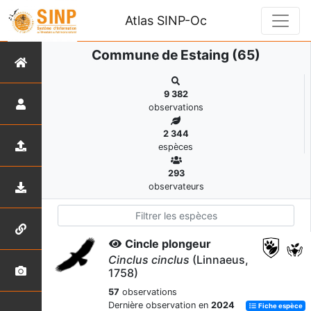
Atlas SINP-Oc
Commune de Estaing (65)
9 382
observations
2 344
espèces
293
observateurs
Cincle plongeur
Cinclus cinclus
(Linnaeus,
1758)
57
observations
Dernière observation en
2024
Fiche espèce