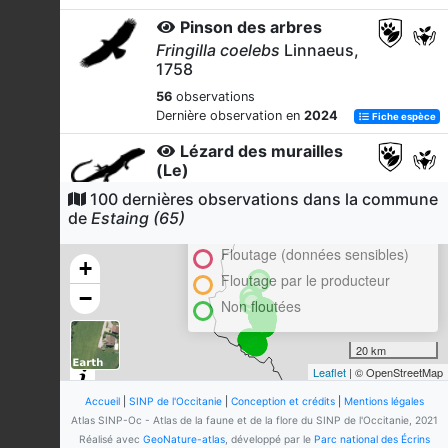
Pinson des arbres
Fringilla coelebs
Linnaeus,
1758
56
observations
Dernière observation en
2024
Fiche espèce
Lézard des murailles
(Le)
Podarcis muralis
(Laurenti, 1768)
100 dernières observations dans la commune
Cluster
de
Estaing (65)
54
observations
En attente de validation régionale
Dernière observation en
2024
Fiche espèce
Floutage (données sensibles)
+
Vautour fauve
Floutage par le producteur
−
Gyps fulvus
(Hablizl, 1783)
Non floutées
51
observations
Dernière observation en
2024
Fiche espèce
20 km
Leaflet
| © OpenStreetMap
Bergeronnette grise
Motacilla alba
Linnaeus,
Accueil
|
SINP de l'Occitanie
|
Conception et crédits
|
Mentions légales
1758
Atlas SINP-Oc - Atlas de la faune et de la flore du SINP de l'Occitanie, 2021
Réalisé avec
GeoNature-atlas
, développé par le
Parc national des Écrins