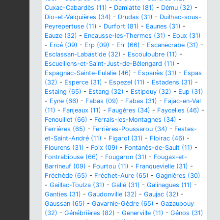
Cuxac-Cabardès (11)
-
Damiatte (81)
-
Dému (32)
-
Dio-et-Valquières (34)
-
Drudas (31)
-
Duilhac-sous-
Peyrepertuse (11)
-
Durfort (81)
-
Eaunes (31)
-
Eauze (32)
-
Encausse-les-Thermes (31)
-
Eoux (31)
-
Ercé (09)
-
Erp (09)
-
Err (66)
-
Escanecrabe (31)
-
Esclassan-Labastide (32)
-
Escouloubre (11)
-
Escueillens-et-Saint-Just-de-Bélengard (11)
-
Espagnac-Sainte-Eulalie (46)
-
Espanès (31)
-
Espas
(32)
-
Esperce (31)
-
Espezel (11)
-
Estadens (31)
-
Estaing (65)
-
Estang (32)
-
Estipouy (32)
-
Eup (31)
-
Eyne (66)
-
Fabas (09)
-
Fabas (31)
-
Fajac-en-Val
(11)
-
Fanjeaux (11)
-
Faugères (34)
-
Faycelles (46)
-
Fenouillet (66)
-
Ferrals-les-Montagnes (34)
-
Ferrières (65)
-
Ferrières-Poussarou (34)
-
Festes-
et-Saint-André (11)
-
Figarol (31)
-
Floirac (46)
-
Flourens (31)
-
Foix (09)
-
Fontanès-de-Sault (11)
-
Fontrabiouse (66)
-
Fougaron (31)
-
Fougax-et-
Barrineuf (09)
-
Fourtou (11)
-
Franquevielle (31)
-
Fréchède (65)
-
Fréchet-Aure (65)
-
Gagnières (30)
-
Gaillac-Toulza (31)
-
Galié (31)
-
Galinagues (11)
-
Ganties (31)
-
Gaudonville (32)
-
Gaujac (32)
-
Gaussan (65)
-
Gavarnie-Gèdre (65)
-
Gazaupouy
(32)
-
Génébrières (82)
-
Generville (11)
-
Génos (31)