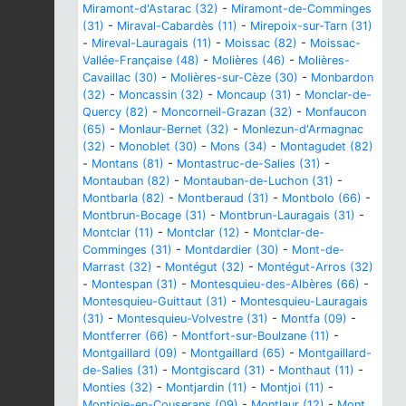
Miramont-d'Astarac (32)
-
Miramont-de-Comminges
(31)
-
Miraval-Cabardès (11)
-
Mirepoix-sur-Tarn (31)
-
Mireval-Lauragais (11)
-
Moissac (82)
-
Moissac-
Vallée-Française (48)
-
Molières (46)
-
Molières-
Cavaillac (30)
-
Molières-sur-Cèze (30)
-
Monbardon
(32)
-
Moncassin (32)
-
Moncaup (31)
-
Monclar-de-
Quercy (82)
-
Moncorneil-Grazan (32)
-
Monfaucon
(65)
-
Monlaur-Bernet (32)
-
Monlezun-d'Armagnac
(32)
-
Monoblet (30)
-
Mons (34)
-
Montagudet (82)
-
Montans (81)
-
Montastruc-de-Salies (31)
-
Montauban (82)
-
Montauban-de-Luchon (31)
-
Montbarla (82)
-
Montberaud (31)
-
Montbolo (66)
-
Montbrun-Bocage (31)
-
Montbrun-Lauragais (31)
-
Montclar (11)
-
Montclar (12)
-
Montclar-de-
Comminges (31)
-
Montdardier (30)
-
Mont-de-
Marrast (32)
-
Montégut (32)
-
Montégut-Arros (32)
-
Montespan (31)
-
Montesquieu-des-Albères (66)
-
Montesquieu-Guittaut (31)
-
Montesquieu-Lauragais
(31)
-
Montesquieu-Volvestre (31)
-
Montfa (09)
-
Montferrer (66)
-
Montfort-sur-Boulzane (11)
-
Montgaillard (09)
-
Montgaillard (65)
-
Montgaillard-
de-Salies (31)
-
Montgiscard (31)
-
Monthaut (11)
-
Monties (32)
-
Montjardin (11)
-
Montjoi (11)
-
Montjoie-en-Couserans (09)
-
Montlaur (12)
-
Mont