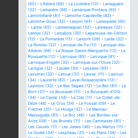
(65)
-
L'Albère (66)
-
La Loubière (12)
-
Lamaguère
(32)
-
Lamanère (66)
-
Lamarque-Pontacq (65)
-
Lamontélarié (81)
-
Lamothe-Capdeville (82)
-
Lamothe-Goas (32)
-
Lançon (65)
-
Lanespède (65)
-
Lanne (65)
-
Lannemaignan (32)
-
Lannepax (32)
-
Lannux (32)
-
Lanuéjols (30)
-
Lapanouse-de-Cernon
(12)
-
La Pomarède (11)
-
Larbont (09)
-
Larée (32)
-
La Romieu (32)
-
Laroque-de-Fa (11)
-
Laroque-des-
Albères (66)
-
La Roque-Sainte-Marguerite (12)
-
La
Rouquette (12)
-
Larroque (65)
-
Larroque (81)
-
Larroque-Engalin (32)
-
Larroque-sur-l'Osse (32)
-
Lartigue (32)
-
Lasalle (30)
-
Lassales (65)
-
Lasséran (32)
-
Latoue (31)
-
Laurac (11)
-
Lauroux
(34)
-
Lauzerte (82)
-
Laval-Roquecezière (12)
-
Laymont (32)
-
Le Bas Ségala (12)
-
Le Bez (81)
-
Le
Born (31)
-
Le Bousquet (11)
-
Le Bousquet-d'Orb
(34)
-
Le Caylar (34)
-
Le Clat (11)
-
Le Collet-de-
Dèze (48)
-
Le Cros (34)
-
Le Fossat (09)
-
Le
Fréchet (31)
-
Le Houga (32)
-
Le Masnau-
Massuguiès (81)
-
Le Roc (46)
-
Les Bordes-sur-
Arize (09)
-
Les Brunels (11)
-
Les Cammazes (81)
-
Les Cassés (11)
-
Les Junies (46)
-
Les Martys (11)
-
Le Soulié (34)
-
Lespiteau (31)
-
Les Plans (34)
-
Les