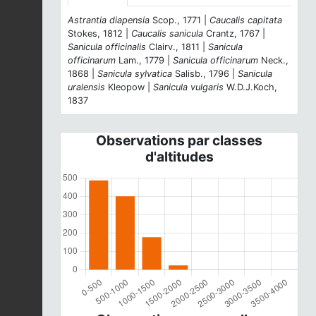
Astrantia diapensia
Scop., 1771 |
Caucalis capitata
Stokes, 1812 |
Caucalis sanicula
Crantz, 1767 |
Sanicula officinalis
Clairv., 1811 |
Sanicula
officinarum
Lam., 1779 |
Sanicula officinarum
Neck.,
1868 |
Sanicula sylvatica
Salisb., 1796 |
Sanicula
uralensis
Kleopow |
Sanicula vulgaris
W.D.J.Koch,
1837
Observations par classes
d'altitudes