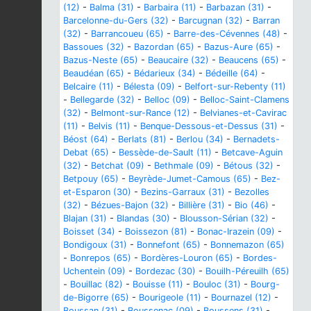
(12)
-
Balma (31)
-
Barbaira (11)
-
Barbazan (31)
-
Barcelonne-du-Gers (32)
-
Barcugnan (32)
-
Barran
(32)
-
Barrancoueu (65)
-
Barre-des-Cévennes (48)
-
Bassoues (32)
-
Bazordan (65)
-
Bazus-Aure (65)
-
Bazus-Neste (65)
-
Beaucaire (32)
-
Beaucens (65)
-
Beaudéan (65)
-
Bédarieux (34)
-
Bédeille (64)
-
Belcaire (11)
-
Bélesta (09)
-
Belfort-sur-Rebenty (11)
-
Bellegarde (32)
-
Belloc (09)
-
Belloc-Saint-Clamens
(32)
-
Belmont-sur-Rance (12)
-
Belvianes-et-Cavirac
(11)
-
Belvis (11)
-
Benque-Dessous-et-Dessus (31)
-
Béost (64)
-
Berlats (81)
-
Berlou (34)
-
Bernadets-
Debat (65)
-
Bessède-de-Sault (11)
-
Betcave-Aguin
(32)
-
Betchat (09)
-
Bethmale (09)
-
Bétous (32)
-
Betpouy (65)
-
Beyrède-Jumet-Camous (65)
-
Bez-
et-Esparon (30)
-
Bezins-Garraux (31)
-
Bezolles
(32)
-
Bézues-Bajon (32)
-
Billière (31)
-
Bio (46)
-
Blajan (31)
-
Blandas (30)
-
Blousson-Sérian (32)
-
Boisset (34)
-
Boissezon (81)
-
Bonac-Irazein (09)
-
Bondigoux (31)
-
Bonnefont (65)
-
Bonnemazon (65)
-
Bonrepos (65)
-
Bordères-Louron (65)
-
Bordes-
Uchentein (09)
-
Bordezac (30)
-
Bouilh-Péreuilh (65)
-
Bouillac (82)
-
Bouisse (11)
-
Bouloc (31)
-
Bourg-
de-Bigorre (65)
-
Bourigeole (11)
-
Bournazel (12)
-
Boussan (31)
-
Boussenac (09)
-
Boussens (31)
-