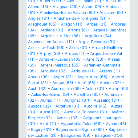
(31)
-
Albières (11)
-
Alet-les-Bains (11)
-
Aleu (09)
-
Allenc (48)
-
Alvignac (46)
-
Alzen (09)
-
Ambialet
(81)
-
Amélie-les-Bains-Palalda (66)
-
Ancizan (65)
-
Anglès (81)
-
Antichan-de-Frontignes (31)
-
Aragnouet (65)
-
Aragon (11)
-
Arbas (31)
-
Arboras
(34)
-
Ardiège (31)
-
Arfons (81)
-
Argelès-Bagnères
(65)
-
Argelès-sur-Mer (66)
-
Argelliers (34)
-
Argences en Aubrac (12)
-
Argut-Dessous (31)
-
Arles-sur-Tech (66)
-
Arlos (31)
-
Arnaud-Guilhem
(31)
-
Arphy (30)
-
Arques (11)
-
Arquettes-en-Val
(11)
-
Arras-en-Lavedan (65)
-
Arre (30)
-
Arreau
(65)
-
Arrens-Marsous (65)
-
Arrien-en-Bethmale
(09)
-
Arrouède (32)
-
Artigues (11)
-
Arzens (11)
-
Ascou (09)
-
Aspet (31)
-
Aspin-Aure (65)
-
Aspret-
Sarrat (31)
-
Asque (65)
-
Asté (65)
-
Aubiet (32)
-
Auch (32)
-
Audressein (09)
-
Aulon (31)
-
Aulon (65)
-
Aulus-les-Bains (09)
-
Aureilhan (65)
-
Aurensan
(32)
-
Auriac (11)
-
Aurignac (31)
-
Ausseing (31)
-
Aussos (32)
-
Auterive (31)
-
Autoire (46)
-
Auzas
(31)
-
Auzat (09)
-
Auzeville-Tolosane (31)
-
Avéron-
Bergelle (32)
-
Avezan (32)
-
Avignonet-Lauragais
(31)
-
Axat (11)
-
Ayguatébia-Talau (66)
-
Aynac (46)
-
Bagiry (31)
-
Bagnères-de-Bigorre (65)
-
Bagnères-
de-Luchon (31)
-
Balaguères (09)
-
Balaguier-d'Olt