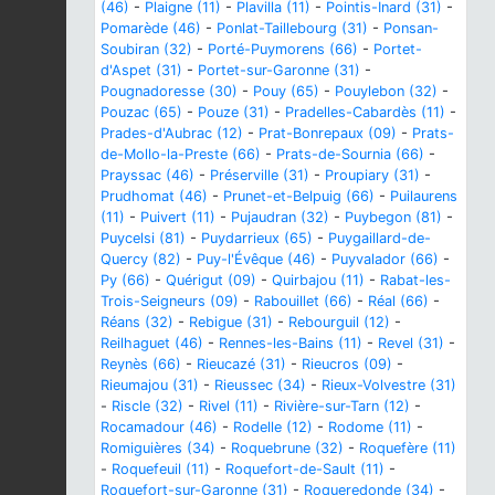
(46)
-
Plaigne (11)
-
Plavilla (11)
-
Pointis-Inard (31)
-
Pomarède (46)
-
Ponlat-Taillebourg (31)
-
Ponsan-
Soubiran (32)
-
Porté-Puymorens (66)
-
Portet-
d'Aspet (31)
-
Portet-sur-Garonne (31)
-
Pougnadoresse (30)
-
Pouy (65)
-
Pouylebon (32)
-
Pouzac (65)
-
Pouze (31)
-
Pradelles-Cabardès (11)
-
Prades-d'Aubrac (12)
-
Prat-Bonrepaux (09)
-
Prats-
de-Mollo-la-Preste (66)
-
Prats-de-Sournia (66)
-
Prayssac (46)
-
Préserville (31)
-
Proupiary (31)
-
Prudhomat (46)
-
Prunet-et-Belpuig (66)
-
Puilaurens
(11)
-
Puivert (11)
-
Pujaudran (32)
-
Puybegon (81)
-
Puycelsi (81)
-
Puydarrieux (65)
-
Puygaillard-de-
Quercy (82)
-
Puy-l'Évêque (46)
-
Puyvalador (66)
-
Py (66)
-
Quérigut (09)
-
Quirbajou (11)
-
Rabat-les-
Trois-Seigneurs (09)
-
Rabouillet (66)
-
Réal (66)
-
Réans (32)
-
Rebigue (31)
-
Rebourguil (12)
-
Reilhaguet (46)
-
Rennes-les-Bains (11)
-
Revel (31)
-
Reynès (66)
-
Rieucazé (31)
-
Rieucros (09)
-
Rieumajou (31)
-
Rieussec (34)
-
Rieux-Volvestre (31)
-
Riscle (32)
-
Rivel (11)
-
Rivière-sur-Tarn (12)
-
Rocamadour (46)
-
Rodelle (12)
-
Rodome (11)
-
Romiguières (34)
-
Roquebrune (32)
-
Roquefère (11)
-
Roquefeuil (11)
-
Roquefort-de-Sault (11)
-
Roquefort-sur-Garonne (31)
-
Roqueredonde (34)
-