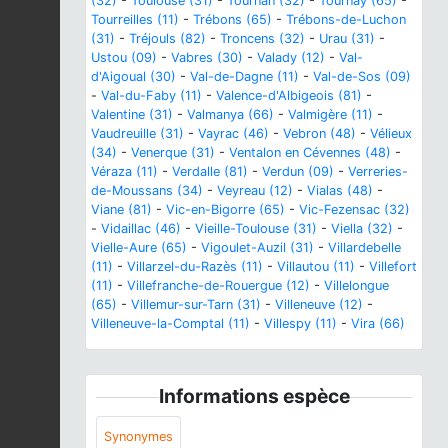
(32)
-
Toulouse (31)
-
Tournan (32)
-
Tournay (65)
-
Tourreilles (11)
-
Trébons (65)
-
Trébons-de-Luchon
(31)
-
Tréjouls (82)
-
Troncens (32)
-
Urau (31)
-
Ustou (09)
-
Vabres (30)
-
Valady (12)
-
Val-
d'Aigoual (30)
-
Val-de-Dagne (11)
-
Val-de-Sos (09)
-
Val-du-Faby (11)
-
Valence-d'Albigeois (81)
-
Valentine (31)
-
Valmanya (66)
-
Valmigère (11)
-
Vaudreuille (31)
-
Vayrac (46)
-
Vebron (48)
-
Vélieux
(34)
-
Venerque (31)
-
Ventalon en Cévennes (48)
-
Véraza (11)
-
Verdalle (81)
-
Verdun (09)
-
Verreries-
de-Moussans (34)
-
Veyreau (12)
-
Vialas (48)
-
Viane (81)
-
Vic-en-Bigorre (65)
-
Vic-Fezensac (32)
-
Vidaillac (46)
-
Vieille-Toulouse (31)
-
Viella (32)
-
Vielle-Aure (65)
-
Vigoulet-Auzil (31)
-
Villardebelle
(11)
-
Villarzel-du-Razès (11)
-
Villautou (11)
-
Villefort
(11)
-
Villefranche-de-Rouergue (12)
-
Villelongue
(65)
-
Villemur-sur-Tarn (31)
-
Villeneuve (12)
-
Villeneuve-la-Comptal (11)
-
Villespy (11)
-
Vira (66)
Informations espèce
Synonymes