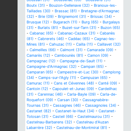
Boutx (31)
-
Bouzon-Gellenave (32)
-
Branoux-les-
Taillades (30)
-
Brassac (81)
-
Bretagne-d'Armagnac
(32)
-
Brie (09)
-
Brignemont (31)
-
Brissac (34)
-
Brusque (12)
-
Bugarach (11)
-
Burg (65)
-
Burgalays
(31)
-
Burlats (81)
-
Buzet-sur-Tarn (31)
-
Buzon (65)
-
Cabanac (65)
-
Cabanac-Cazaux (31)
-
Cabanès
(81)
-
Cabrerets (46)
-
Cadéac (65)
-
Cagnac-les-
Mines (81)
-
Cahuzac (11)
-
Cailla (11)
-
Caillavet (32)
-
Calmeilles (66)
-
Calmont (31)
-
Camarade (09)
-
Camarès (12)
-
Cambounès (81)
-
Camon (09)
-
Campagnac (12)
-
Campagna-de-Sault (11)
-
Campagne-d'Armagnac (32)
-
Campan (65)
-
Camparan (65)
-
Campestre-et-Luc (30)
-
Camplong
(34)
-
Camps-sur-l'Agly (11)
-
Campuzan (65)
-
Camurac (11)
-
Cans et Cévennes (48)
-
Canté (09)
-
Cantoin (12)
-
Capoulet-et-Junac (09)
-
Cardeilhac
(31)
-
Carennac (46)
-
Carla-Bayle (09)
-
Carla-de-
Roquefort (09)
-
Carsan (30)
-
Cassagnabère-
Tournas (31)
-
Cassagnes (46)
-
Cassagnoles (34)
-
Castanet (82)
-
Castanet-le-Haut (34)
-
Castanet-
Tolosan (31)
-
Casteil (66)
-
Castelmaurou (31)
-
Castelnau-Barbarens (32)
-
Castelnau d'Auzan
Labarrère (32)
-
Castelnau-de-Montmiral (81)
-