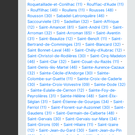
Roquetaillade-et-Conilhac (11)
-
Rouffiac-d'Aude (11)
-
Rouffilhac (46)
-
Roullens (11)
-
Rousses (48)
-
Rousson (30)
-
Sabadel-Latronquière (46)
-
Saccourvielle (31)
-
Sadeillan (32)
-
Saint-Affrique
(12)
-
Saint-Amancet (81)
-
Saint-André (31)
-
Saint-
Arroman (32)
-
Saint-Arroman (65)
-
Saint-Aventin
(31)
-
Saint-Beaulize (12)
-
Saint-Benoît (11)
-
Saint-
Bertrand-de-Comminges (31)
-
Saint-Blancard (32)
-
Saint Bonnet-Laval (48)
-
Saint-Chély-d'Aubrac (12)
-
Saint-Christol-de-Rodières (30)
-
Saint-Cirq-Madelon
(46)
-
Saint-Clar (32)
-
Saint-Couat-du-Razès (11)
-
Saint-Denis-lès-Martel (46)
-
Sainte-Aurence-Cazaux
(32)
-
Sainte-Cécile-d'Andorge (30)
-
Sainte-
Colombe-sur-Guette (11)
-
Sainte-Croix-de-Caderle
(30)
-
Sainte-Croix-Volvestre (09)
-
Sainte-Dode (32)
-
Sainte-Eulalie-de-Cernon (12)
-
Sainte-Foy-de-
Peyrolières (31)
-
Sainte-Hélène (48)
-
Saint-Élix-
Séglan (31)
-
Saint-Étienne-de-Gourgas (34)
-
Saint-
Ferriol (11)
-
Saint-Florent-sur-Auzonnet (30)
-
Saint-
Gaudens (31)
-
Saint-Germain-de-Calberte (48)
-
Saint-Gervais (30)
-
Saint-Gervais-sur-Mare (34)
-
Saint-Girons (09)
-
Saint-Hilaire (11)
-
Saint-Izaire
(12)
-
Saint-Jean-du-Gard (30)
-
Saint-Jean-du-Pin