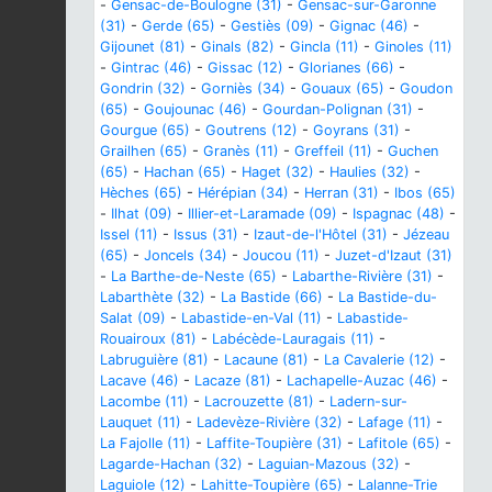
-
Gensac-de-Boulogne (31)
-
Gensac-sur-Garonne
(31)
-
Gerde (65)
-
Gestiès (09)
-
Gignac (46)
-
Gijounet (81)
-
Ginals (82)
-
Gincla (11)
-
Ginoles (11)
-
Gintrac (46)
-
Gissac (12)
-
Glorianes (66)
-
Gondrin (32)
-
Gorniès (34)
-
Gouaux (65)
-
Goudon
(65)
-
Goujounac (46)
-
Gourdan-Polignan (31)
-
Gourgue (65)
-
Goutrens (12)
-
Goyrans (31)
-
Grailhen (65)
-
Granès (11)
-
Greffeil (11)
-
Guchen
(65)
-
Hachan (65)
-
Haget (32)
-
Haulies (32)
-
Hèches (65)
-
Hérépian (34)
-
Herran (31)
-
Ibos (65)
-
Ilhat (09)
-
Illier-et-Laramade (09)
-
Ispagnac (48)
-
Issel (11)
-
Issus (31)
-
Izaut-de-l'Hôtel (31)
-
Jézeau
(65)
-
Joncels (34)
-
Joucou (11)
-
Juzet-d'Izaut (31)
-
La Barthe-de-Neste (65)
-
Labarthe-Rivière (31)
-
Labarthète (32)
-
La Bastide (66)
-
La Bastide-du-
Salat (09)
-
Labastide-en-Val (11)
-
Labastide-
Rouairoux (81)
-
Labécède-Lauragais (11)
-
Labruguière (81)
-
Lacaune (81)
-
La Cavalerie (12)
-
Lacave (46)
-
Lacaze (81)
-
Lachapelle-Auzac (46)
-
Lacombe (11)
-
Lacrouzette (81)
-
Ladern-sur-
Lauquet (11)
-
Ladevèze-Rivière (32)
-
Lafage (11)
-
La Fajolle (11)
-
Laffite-Toupière (31)
-
Lafitole (65)
-
Lagarde-Hachan (32)
-
Laguian-Mazous (32)
-
Laguiole (12)
-
Lahitte-Toupière (65)
-
Lalanne-Trie