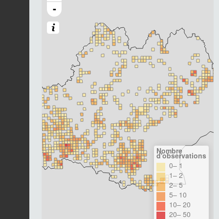
-
Nombre
d'observations
0– 1
1– 2
2– 5
5– 10
10– 20
20– 50