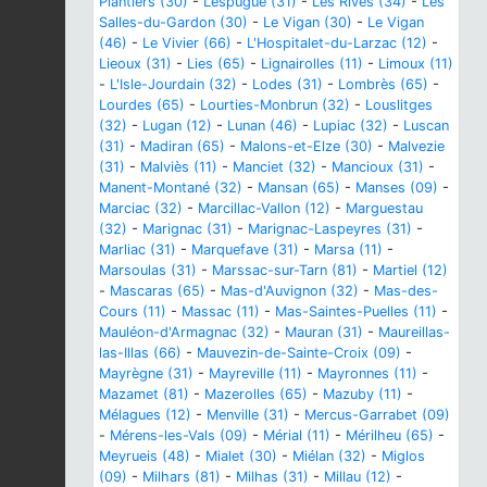
Plantiers (30)
-
Lespugue (31)
-
Les Rives (34)
-
Les
Salles-du-Gardon (30)
-
Le Vigan (30)
-
Le Vigan
(46)
-
Le Vivier (66)
-
L'Hospitalet-du-Larzac (12)
-
Lieoux (31)
-
Lies (65)
-
Lignairolles (11)
-
Limoux (11)
-
L'Isle-Jourdain (32)
-
Lodes (31)
-
Lombrès (65)
-
Lourdes (65)
-
Lourties-Monbrun (32)
-
Louslitges
(32)
-
Lugan (12)
-
Lunan (46)
-
Lupiac (32)
-
Luscan
(31)
-
Madiran (65)
-
Malons-et-Elze (30)
-
Malvezie
(31)
-
Malviès (11)
-
Manciet (32)
-
Mancioux (31)
-
Manent-Montané (32)
-
Mansan (65)
-
Manses (09)
-
Marciac (32)
-
Marcillac-Vallon (12)
-
Marguestau
(32)
-
Marignac (31)
-
Marignac-Laspeyres (31)
-
Marliac (31)
-
Marquefave (31)
-
Marsa (11)
-
Marsoulas (31)
-
Marssac-sur-Tarn (81)
-
Martiel (12)
-
Mascaras (65)
-
Mas-d'Auvignon (32)
-
Mas-des-
Cours (11)
-
Massac (11)
-
Mas-Saintes-Puelles (11)
-
Mauléon-d'Armagnac (32)
-
Mauran (31)
-
Maureillas-
las-Illas (66)
-
Mauvezin-de-Sainte-Croix (09)
-
Mayrègne (31)
-
Mayreville (11)
-
Mayronnes (11)
-
Mazamet (81)
-
Mazerolles (65)
-
Mazuby (11)
-
Mélagues (12)
-
Menville (31)
-
Mercus-Garrabet (09)
-
Mérens-les-Vals (09)
-
Mérial (11)
-
Mérilheu (65)
-
Meyrueis (48)
-
Mialet (30)
-
Miélan (32)
-
Miglos
(09)
-
Milhars (81)
-
Milhas (31)
-
Millau (12)
-