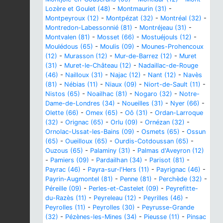
Lozère et Goulet (48)
-
Montmaurin (31)
-
Montpeyroux (12)
-
Montpézat (32)
-
Montréal (32)
-
Montredon-Labessonnié (81)
-
Montréjeau (31)
-
Montvalen (81)
-
Mosset (66)
-
Mostuéjouls (12)
-
Moulédous (65)
-
Moulis (09)
-
Mounes-Prohencoux
(12)
-
Murasson (12)
-
Mur-de-Barrez (12)
-
Muret
(31)
-
Muret-le-Château (12)
-
Nadaillac-de-Rouge
(46)
-
Nailloux (31)
-
Najac (12)
-
Nant (12)
-
Navès
(81)
-
Nébias (11)
-
Niaux (09)
-
Niort-de-Sault (11)
-
Nistos (65)
-
Noailhac (81)
-
Nogaro (32)
-
Notre-
Dame-de-Londres (34)
-
Noueilles (31)
-
Nyer (66)
-
Olette (66)
-
Omex (65)
-
Oô (31)
-
Ordan-Larroque
(32)
-
Orignac (65)
-
Orlu (09)
-
Ornézan (32)
-
Ornolac-Ussat-les-Bains (09)
-
Osmets (65)
-
Ossun
(65)
-
Oueilloux (65)
-
Ourdis-Cotdoussan (65)
-
Ouzous (65)
-
Palaminy (31)
-
Palmas d'Aveyron (12)
-
Pamiers (09)
-
Pardailhan (34)
-
Parisot (81)
-
Payrac (46)
-
Payra-sur-l'Hers (11)
-
Payrignac (46)
-
Payrin-Augmontel (81)
-
Penne (81)
-
Perchède (32)
-
Péreille (09)
-
Perles-et-Castelet (09)
-
Peyrefitte-
du-Razès (11)
-
Peyreleau (12)
-
Peyrilles (46)
-
Peyrolles (11)
-
Peyrolles (30)
-
Peyrusse-Grande
(32)
-
Pézènes-les-Mines (34)
-
Pieusse (11)
-
Pinsac