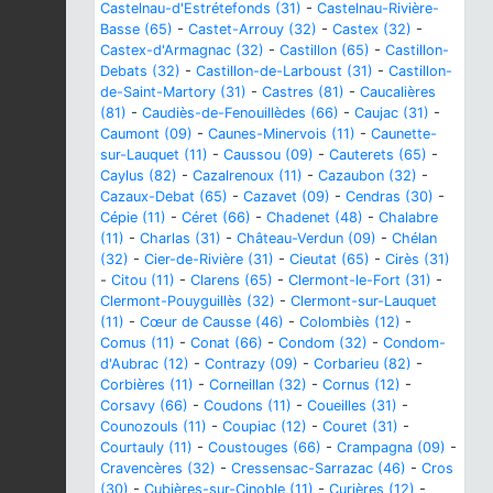
Castelnau-d'Estrétefonds (31)
-
Castelnau-Rivière-
Basse (65)
-
Castet-Arrouy (32)
-
Castex (32)
-
Castex-d'Armagnac (32)
-
Castillon (65)
-
Castillon-
Debats (32)
-
Castillon-de-Larboust (31)
-
Castillon-
de-Saint-Martory (31)
-
Castres (81)
-
Caucalières
(81)
-
Caudiès-de-Fenouillèdes (66)
-
Caujac (31)
-
Caumont (09)
-
Caunes-Minervois (11)
-
Caunette-
sur-Lauquet (11)
-
Caussou (09)
-
Cauterets (65)
-
Caylus (82)
-
Cazalrenoux (11)
-
Cazaubon (32)
-
Cazaux-Debat (65)
-
Cazavet (09)
-
Cendras (30)
-
Cépie (11)
-
Céret (66)
-
Chadenet (48)
-
Chalabre
(11)
-
Charlas (31)
-
Château-Verdun (09)
-
Chélan
(32)
-
Cier-de-Rivière (31)
-
Cieutat (65)
-
Cirès (31)
-
Citou (11)
-
Clarens (65)
-
Clermont-le-Fort (31)
-
Clermont-Pouyguillès (32)
-
Clermont-sur-Lauquet
(11)
-
Cœur de Causse (46)
-
Colombiès (12)
-
Comus (11)
-
Conat (66)
-
Condom (32)
-
Condom-
d'Aubrac (12)
-
Contrazy (09)
-
Corbarieu (82)
-
Corbières (11)
-
Corneillan (32)
-
Cornus (12)
-
Corsavy (66)
-
Coudons (11)
-
Coueilles (31)
-
Counozouls (11)
-
Coupiac (12)
-
Couret (31)
-
Courtauly (11)
-
Coustouges (66)
-
Crampagna (09)
-
Cravencères (32)
-
Cressensac-Sarrazac (46)
-
Cros
(30)
-
Cubières-sur-Cinoble (11)
-
Curières (12)
-