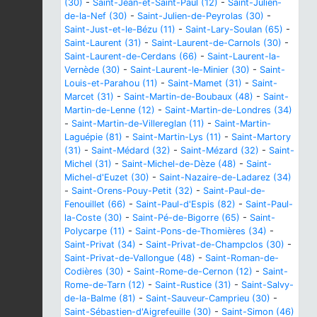
(30)
-
Saint-Jean-et-Saint-Paul (12)
-
Saint-Julien-
de-la-Nef (30)
-
Saint-Julien-de-Peyrolas (30)
-
Saint-Just-et-le-Bézu (11)
-
Saint-Lary-Soulan (65)
-
Saint-Laurent (31)
-
Saint-Laurent-de-Carnols (30)
-
Saint-Laurent-de-Cerdans (66)
-
Saint-Laurent-la-
Vernède (30)
-
Saint-Laurent-le-Minier (30)
-
Saint-
Louis-et-Parahou (11)
-
Saint-Mamet (31)
-
Saint-
Marcet (31)
-
Saint-Martin-de-Boubaux (48)
-
Saint-
Martin-de-Lenne (12)
-
Saint-Martin-de-Londres (34)
-
Saint-Martin-de-Villereglan (11)
-
Saint-Martin-
Laguépie (81)
-
Saint-Martin-Lys (11)
-
Saint-Martory
(31)
-
Saint-Médard (32)
-
Saint-Mézard (32)
-
Saint-
Michel (31)
-
Saint-Michel-de-Dèze (48)
-
Saint-
Michel-d'Euzet (30)
-
Saint-Nazaire-de-Ladarez (34)
-
Saint-Orens-Pouy-Petit (32)
-
Saint-Paul-de-
Fenouillet (66)
-
Saint-Paul-d'Espis (82)
-
Saint-Paul-
la-Coste (30)
-
Saint-Pé-de-Bigorre (65)
-
Saint-
Polycarpe (11)
-
Saint-Pons-de-Thomières (34)
-
Saint-Privat (34)
-
Saint-Privat-de-Champclos (30)
-
Saint-Privat-de-Vallongue (48)
-
Saint-Roman-de-
Codières (30)
-
Saint-Rome-de-Cernon (12)
-
Saint-
Rome-de-Tarn (12)
-
Saint-Rustice (31)
-
Saint-Salvy-
de-la-Balme (81)
-
Saint-Sauveur-Camprieu (30)
-
Saint-Sébastien-d'Aigrefeuille (30)
-
Saint-Simon (46)