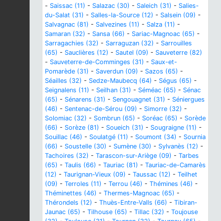
-
Saissac (11)
-
Salazac (30)
-
Saleich (31)
-
Salies-
du-Salat (31)
-
Salles-la-Source (12)
-
Salsein (09)
-
Salvagnac (81)
-
Salvezines (11)
-
Salza (11)
-
Samaran (32)
-
Sansa (66)
-
Sariac-Magnoac (65)
-
Sarragachies (32)
-
Sarraguzan (32)
-
Sarrouilles
(65)
-
Sauclières (12)
-
Sautel (09)
-
Sauveterre (82)
-
Sauveterre-de-Comminges (31)
-
Saux-et-
Pomarède (31)
-
Saverdun (09)
-
Sazos (65)
-
Séailles (32)
-
Sedze-Maubecq (64)
-
Ségus (65)
-
Seignalens (11)
-
Seilhan (31)
-
Séméac (65)
-
Sénac
(65)
-
Sénarens (31)
-
Sengouagnet (31)
-
Séniergues
(46)
-
Sentenac-de-Sérou (09)
-
Simorre (32)
-
Solomiac (32)
-
Sombrun (65)
-
Soréac (65)
-
Sorède
(66)
-
Sorèze (81)
-
Soueich (31)
-
Sougraigne (11)
-
Souillac (46)
-
Soulatgé (11)
-
Soumont (34)
-
Sournia
(66)
-
Soustelle (30)
-
Sumène (30)
-
Sylvanès (12)
-
Tachoires (32)
-
Tarascon-sur-Ariège (09)
-
Tarbes
(65)
-
Taulis (66)
-
Tauriac (81)
-
Tauriac-de-Camarès
(12)
-
Taurignan-Vieux (09)
-
Taussac (12)
-
Teilhet
(09)
-
Terroles (11)
-
Terrou (46)
-
Thémines (46)
-
Théminettes (46)
-
Thermes-Magnoac (65)
-
Thérondels (12)
-
Thuès-Entre-Valls (66)
-
Tibiran-
Jaunac (65)
-
Tilhouse (65)
-
Tillac (32)
-
Toujouse