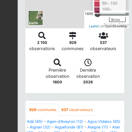
50– 100
100+
1600
50 km
Nombre d'observa
Leaflet
| © OpenStreetMap
2 150
929
537
observations
communes
observateurs
Première
Dernière
observation
observation
1600
2026
929
communes
537
observateurs
Adé (65)
-
Agen-d'Aveyron (12)
-
Agos-Vidalos (65)
-
Aignan (32)
-
Aiguefonde (81)
-
Alaigne (11)
-
Alan