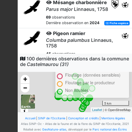
Mésange charbonnière
Parus major
Linnaeus, 1758
69
observations
Dernière observation en
2024
Fiche espèce
Pigeon ramier
Columba palumbus
Linnaeus,
1758
45
observations
100 dernières observations dans la commune
Cluster
Dernière observation en
2024
Fiche espèce
de
Castelmaurou (31)
En attente de validation régionale
Étourneau sansonnet
Floutage (données sensibles)
Sturnus vulgaris
Linnaeus, 1758
+
Floutage par le producteur
45
observations
−
Non floutées
Dernière observation en
2024
Fiche espèce
Rougegorge familier
5 km
Erithacus rubecula
Leaflet
| © OpenStreetMap
(Linnaeus, 1758)
Accueil
|
SINP de l'Occitanie
|
Conception et crédits
|
Mentions légales
38
observations
Atlas SINP-Oc - Atlas de la faune et de la flore du SINP de l'Occitanie, 2021
Dernière observation en
2024
Fiche espèce
Réalisé avec
GeoNature-atlas
, développé par le
Parc national des Écrins