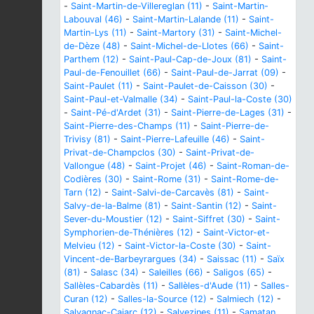
-
Saint-Martin-de-Villereglan (11)
-
Saint-Martin-
Labouval (46)
-
Saint-Martin-Lalande (11)
-
Saint-
Martin-Lys (11)
-
Saint-Martory (31)
-
Saint-Michel-
de-Dèze (48)
-
Saint-Michel-de-Llotes (66)
-
Saint-
Parthem (12)
-
Saint-Paul-Cap-de-Joux (81)
-
Saint-
Paul-de-Fenouillet (66)
-
Saint-Paul-de-Jarrat (09)
-
Saint-Paulet (11)
-
Saint-Paulet-de-Caisson (30)
-
Saint-Paul-et-Valmalle (34)
-
Saint-Paul-la-Coste (30)
-
Saint-Pé-d'Ardet (31)
-
Saint-Pierre-de-Lages (31)
-
Saint-Pierre-des-Champs (11)
-
Saint-Pierre-de-
Trivisy (81)
-
Saint-Pierre-Lafeuille (46)
-
Saint-
Privat-de-Champclos (30)
-
Saint-Privat-de-
Vallongue (48)
-
Saint-Projet (46)
-
Saint-Roman-de-
Codières (30)
-
Saint-Rome (31)
-
Saint-Rome-de-
Tarn (12)
-
Saint-Salvi-de-Carcavès (81)
-
Saint-
Salvy-de-la-Balme (81)
-
Saint-Santin (12)
-
Saint-
Sever-du-Moustier (12)
-
Saint-Siffret (30)
-
Saint-
Symphorien-de-Thénières (12)
-
Saint-Victor-et-
Melvieu (12)
-
Saint-Victor-la-Coste (30)
-
Saint-
Vincent-de-Barbeyrargues (34)
-
Saissac (11)
-
Saïx
(81)
-
Salasc (34)
-
Saleilles (66)
-
Saligos (65)
-
Sallèles-Cabardès (11)
-
Sallèles-d'Aude (11)
-
Salles-
Curan (12)
-
Salles-la-Source (12)
-
Salmiech (12)
-
Salvagnac-Cajarc (12)
-
Salvezines (11)
-
Samatan