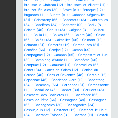
Brousse-le-Château (12)
-
Brousses-et-Villaret (11)
-
Brouzet-lès-Alès (30)
-
Broze (81)
-
Brusque (12)
-
Bugarach (11)
-
Burlats (81)
-
Cabanac-Séguenville
(31)
-
Cabestany (66)
-
Cabrerets (46)
-
Cabrerolles
(34)
-
Cabrières (34)
-
Cadarcet (09)
-
Cadix (81)
-
Cahors (46)
-
Cahus (46)
-
Caignac (31)
-
Cailhau
(11)
-
Cailla (11)
-
Caixas (66)
-
Cajarc (46)
-
Calce
(66)
-
Calès (46)
-
Calmeilles (66)
-
Calmont (12)
-
Calmont (31)
-
Camarès (12)
-
Cambounès (81)
-
Camélas (66)
-
Camjac (12)
-
Camon (09)
-
Campagnac (12)
-
Campan (65)
-
Campestre-et-Luc
(30)
-
Camplong-d'Aude (11)
-
Campôme (66)
-
Campuac (12)
-
Camurac (11)
-
Canaveilles (66)
-
Canet (34)
-
Canet-de-Salars (12)
-
Caniac-du-
Causse (46)
-
Cans et Cévennes (48)
-
Cantoin (12)
-
Capdenac (46)
-
Capdenac-Gare (12)
-
Capestang
(34)
-
Caramany (66)
-
Carbonne (31)
-
Carcassonne
(11)
-
Cardaillac (46)
-
Cardet (30)
-
Carlucet (46)
-
Cascastel-des-Corbières (11)
-
Casefabre (66)
-
Cases-de-Pène (66)
-
Cassagnas (48)
-
Cassagnes
(66)
-
Cassagnoles (30)
-
Cassagnoles (34)
-
Cassuéjouls (12)
-
Castanet (12)
-
Castanet-le-Haut
(34)
-
Castanet-Tolosan (31)
-
Castans (11)
-
Casteil