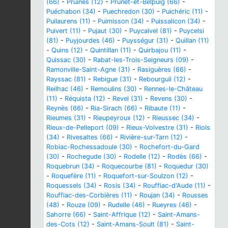
(66)
-
Pruines (12)
-
Prunet-et-Belpuig (66)
-
Puéchabon (34)
-
Puechredon (30)
-
Puichéric (11)
-
Puilaurens (11)
-
Puimisson (34)
-
Puissalicon (34)
-
Puivert (11)
-
Pujaut (30)
-
Puycalvel (81)
-
Puycelsi
(81)
-
Puyjourdes (46)
-
Puysségur (31)
-
Quillan (11)
-
Quins (12)
-
Quintillan (11)
-
Quirbajou (11)
-
Quissac (30)
-
Rabat-les-Trois-Seigneurs (09)
-
Ramonville-Saint-Agne (31)
-
Rasiguères (66)
-
Rayssac (81)
-
Rebigue (31)
-
Rebourguil (12)
-
Reilhac (46)
-
Remoulins (30)
-
Rennes-le-Château
(11)
-
Réquista (12)
-
Revel (31)
-
Revens (30)
-
Reynès (66)
-
Ria-Sirach (66)
-
Ribaute (11)
-
Rieumes (31)
-
Rieupeyroux (12)
-
Rieussec (34)
-
Rieux-de-Pelleport (09)
-
Rieux-Volvestre (31)
-
Riols
(34)
-
Rivesaltes (66)
-
Rivière-sur-Tarn (12)
-
Robiac-Rochessadoule (30)
-
Rochefort-du-Gard
(30)
-
Rochegude (30)
-
Rodelle (12)
-
Rodès (66)
-
Roquebrun (34)
-
Roquecourbe (81)
-
Roquedur (30)
-
Roquefère (11)
-
Roquefort-sur-Soulzon (12)
-
Roquessels (34)
-
Rosis (34)
-
Rouffiac-d'Aude (11)
-
Rouffiac-des-Corbières (11)
-
Roujan (34)
-
Rousses
(48)
-
Rouze (09)
-
Rudelle (46)
-
Rueyres (46)
-
Sahorre (66)
-
Saint-Affrique (12)
-
Saint-Amans-
des-Cots (12)
-
Saint-Amans-Soult (81)
-
Saint-