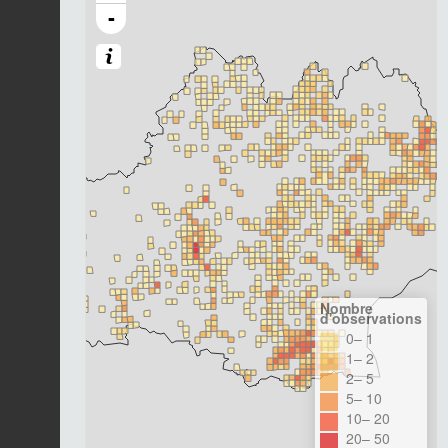
-
Nombre
d'observations
0– 1
1– 2
2– 5
5– 10
10– 20
20– 50