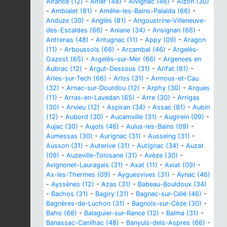
Alrance (12)
-
Altier (48)
-
Alvignac (46)
-
Alzon (30)
-
Ambialet (81)
-
Amélie-les-Bains-Palalda (66)
-
Anduze (30)
-
Anglès (81)
-
Angoustrine-Villeneuve-
des-Escaldes (66)
-
Aniane (34)
-
Ansignan (66)
-
Antrenas (48)
-
Antugnac (11)
-
Appy (09)
-
Aragon
(11)
-
Arboussols (66)
-
Arcambal (46)
-
Argelès-
Gazost (65)
-
Argelès-sur-Mer (66)
-
Argences en
Aubrac (12)
-
Argut-Dessous (31)
-
Arifat (81)
-
Arles-sur-Tech (66)
-
Arlos (31)
-
Armous-et-Cau
(32)
-
Arnac-sur-Dourdou (12)
-
Arphy (30)
-
Arques
(11)
-
Arras-en-Lavedan (65)
-
Arre (30)
-
Arrigas
(30)
-
Arvieu (12)
-
Aspiran (34)
-
Assac (81)
-
Aubin
(12)
-
Aubord (30)
-
Aucamville (31)
-
Augirein (09)
-
Aujac (30)
-
Aujols (46)
-
Aulus-les-Bains (09)
-
Aumessas (30)
-
Aurignac (31)
-
Ausseing (31)
-
Ausson (31)
-
Auterive (31)
-
Autignac (34)
-
Auzat
(09)
-
Auzeville-Tolosane (31)
-
Avèze (30)
-
Avignonet-Lauragais (31)
-
Axat (11)
-
Axiat (09)
-
Ax-les-Thermes (09)
-
Ayguesvives (31)
-
Aynac (46)
-
Ayssènes (12)
-
Azas (31)
-
Babeau-Bouldoux (34)
-
Bachos (31)
-
Bagiry (31)
-
Bagnac-sur-Célé (46)
-
Bagnères-de-Luchon (31)
-
Bagnols-sur-Cèze (30)
-
Baho (66)
-
Balaguier-sur-Rance (12)
-
Balma (31)
-
Banassac-Canilhac (48)
-
Banyuls-dels-Aspres (66)
-