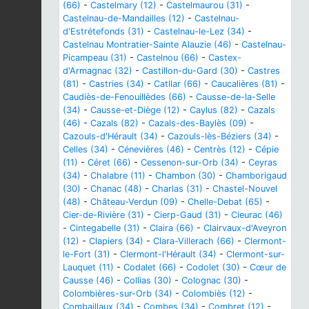
(66)
-
Castelmary (12)
-
Castelmaurou (31)
-
Castelnau-de-Mandailles (12)
-
Castelnau-
d'Estrétefonds (31)
-
Castelnau-le-Lez (34)
-
Castelnau Montratier-Sainte Alauzie (46)
-
Castelnau-
Picampeau (31)
-
Castelnou (66)
-
Castex-
d'Armagnac (32)
-
Castillon-du-Gard (30)
-
Castres
(81)
-
Castries (34)
-
Catllar (66)
-
Caucalières (81)
-
Caudiès-de-Fenouillèdes (66)
-
Causse-de-la-Selle
(34)
-
Causse-et-Diège (12)
-
Caylus (82)
-
Cazals
(46)
-
Cazals (82)
-
Cazals-des-Baylès (09)
-
Cazouls-d'Hérault (34)
-
Cazouls-lès-Béziers (34)
-
Celles (34)
-
Cénevières (46)
-
Centrès (12)
-
Cépie
(11)
-
Céret (66)
-
Cessenon-sur-Orb (34)
-
Ceyras
(34)
-
Chalabre (11)
-
Chambon (30)
-
Chamborigaud
(30)
-
Chanac (48)
-
Charlas (31)
-
Chastel-Nouvel
(48)
-
Château-Verdun (09)
-
Chelle-Debat (65)
-
Cier-de-Rivière (31)
-
Cierp-Gaud (31)
-
Cieurac (46)
-
Cintegabelle (31)
-
Claira (66)
-
Clairvaux-d'Aveyron
(12)
-
Clapiers (34)
-
Clara-Villerach (66)
-
Clermont-
le-Fort (31)
-
Clermont-l'Hérault (34)
-
Clermont-sur-
Lauquet (11)
-
Codalet (66)
-
Codolet (30)
-
Cœur de
Causse (46)
-
Collias (30)
-
Colognac (30)
-
Colombières-sur-Orb (34)
-
Colombiès (12)
-
Combaillaux (34)
-
Combes (34)
-
Combret (12)
-