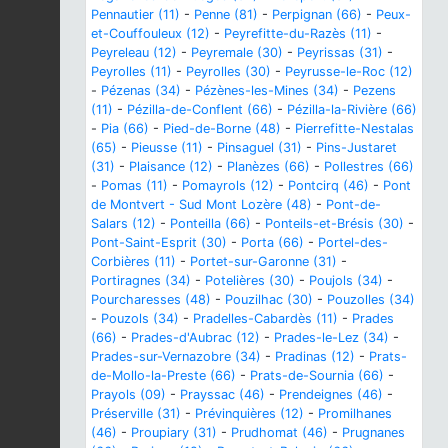
Pennautier (11)
-
Penne (81)
-
Perpignan (66)
-
Peux-
et-Couffouleux (12)
-
Peyrefitte-du-Razès (11)
-
Peyreleau (12)
-
Peyremale (30)
-
Peyrissas (31)
-
Peyrolles (11)
-
Peyrolles (30)
-
Peyrusse-le-Roc (12)
-
Pézenas (34)
-
Pézènes-les-Mines (34)
-
Pezens
(11)
-
Pézilla-de-Conflent (66)
-
Pézilla-la-Rivière (66)
-
Pia (66)
-
Pied-de-Borne (48)
-
Pierrefitte-Nestalas
(65)
-
Pieusse (11)
-
Pinsaguel (31)
-
Pins-Justaret
(31)
-
Plaisance (12)
-
Planèzes (66)
-
Pollestres (66)
-
Pomas (11)
-
Pomayrols (12)
-
Pontcirq (46)
-
Pont
de Montvert - Sud Mont Lozère (48)
-
Pont-de-
Salars (12)
-
Ponteilla (66)
-
Ponteils-et-Brésis (30)
-
Pont-Saint-Esprit (30)
-
Porta (66)
-
Portel-des-
Corbières (11)
-
Portet-sur-Garonne (31)
-
Portiragnes (34)
-
Potelières (30)
-
Poujols (34)
-
Pourcharesses (48)
-
Pouzilhac (30)
-
Pouzolles (34)
-
Pouzols (34)
-
Pradelles-Cabardès (11)
-
Prades
(66)
-
Prades-d'Aubrac (12)
-
Prades-le-Lez (34)
-
Prades-sur-Vernazobre (34)
-
Pradinas (12)
-
Prats-
de-Mollo-la-Preste (66)
-
Prats-de-Sournia (66)
-
Prayols (09)
-
Prayssac (46)
-
Prendeignes (46)
-
Préserville (31)
-
Prévinquières (12)
-
Promilhanes
(46)
-
Proupiary (31)
-
Prudhomat (46)
-
Prugnanes