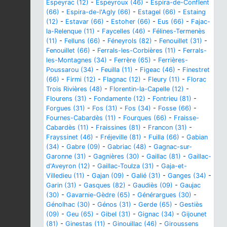
Espeyrac (12)
-
Espeyroux (46)
-
Espira-de-Conflent
(66)
-
Espira-de-l'Agly (66)
-
Estagel (66)
-
Estaing
(12)
-
Estavar (66)
-
Estoher (66)
-
Eus (66)
-
Fajac-
la-Relenque (11)
-
Faycelles (46)
-
Félines-Termenès
(11)
-
Felluns (66)
-
Féneyrols (82)
-
Fenouillet (31)
-
Fenouillet (66)
-
Ferrals-les-Corbières (11)
-
Ferrals-
les-Montagnes (34)
-
Ferrère (65)
-
Ferrières-
Poussarou (34)
-
Feuilla (11)
-
Figeac (46)
-
Finestret
(66)
-
Firmi (12)
-
Flagnac (12)
-
Fleury (11)
-
Florac
Trois Rivières (48)
-
Florentin-la-Capelle (12)
-
Flourens (31)
-
Fondamente (12)
-
Fontrieu (81)
-
Forgues (31)
-
Fos (31)
-
Fos (34)
-
Fosse (66)
-
Fournes-Cabardès (11)
-
Fourques (66)
-
Fraisse-
Cabardès (11)
-
Fraissines (81)
-
Francon (31)
-
Frayssinet (46)
-
Fréjeville (81)
-
Fuilla (66)
-
Gabian
(34)
-
Gabre (09)
-
Gabriac (48)
-
Gagnac-sur-
Garonne (31)
-
Gagnières (30)
-
Gaillac (81)
-
Gaillac-
d'Aveyron (12)
-
Gaillac-Toulza (31)
-
Gaja-et-
Villedieu (11)
-
Gajan (09)
-
Galié (31)
-
Ganges (34)
-
Garin (31)
-
Gasques (82)
-
Gaudiès (09)
-
Gaujac
(30)
-
Gavarnie-Gèdre (65)
-
Générargues (30)
-
Génolhac (30)
-
Génos (31)
-
Gerde (65)
-
Gestiès
(09)
-
Geu (65)
-
Gibel (31)
-
Gignac (34)
-
Gijounet
(81)
-
Ginestas (11)
-
Ginouillac (46)
-
Giroussens