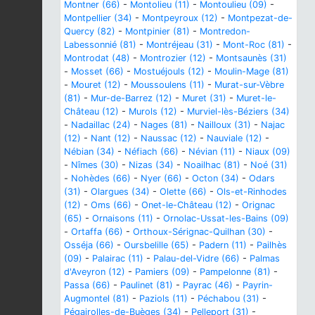
Montner (66)
-
Montolieu (11)
-
Montoulieu (09)
-
Montpellier (34)
-
Montpeyroux (12)
-
Montpezat-de-
Quercy (82)
-
Montpinier (81)
-
Montredon-
Labessonnié (81)
-
Montréjeau (31)
-
Mont-Roc (81)
-
Montrodat (48)
-
Montrozier (12)
-
Montsaunès (31)
-
Mosset (66)
-
Mostuéjouls (12)
-
Moulin-Mage (81)
-
Mouret (12)
-
Moussoulens (11)
-
Murat-sur-Vèbre
(81)
-
Mur-de-Barrez (12)
-
Muret (31)
-
Muret-le-
Château (12)
-
Murols (12)
-
Murviel-lès-Béziers (34)
-
Nadaillac (24)
-
Nages (81)
-
Nailloux (31)
-
Najac
(12)
-
Nant (12)
-
Naussac (12)
-
Nauviale (12)
-
Nébian (34)
-
Néfiach (66)
-
Névian (11)
-
Niaux (09)
-
Nîmes (30)
-
Nizas (34)
-
Noailhac (81)
-
Noé (31)
-
Nohèdes (66)
-
Nyer (66)
-
Octon (34)
-
Odars
(31)
-
Olargues (34)
-
Olette (66)
-
Ols-et-Rinhodes
(12)
-
Oms (66)
-
Onet-le-Château (12)
-
Orignac
(65)
-
Ornaisons (11)
-
Ornolac-Ussat-les-Bains (09)
-
Ortaffa (66)
-
Orthoux-Sérignac-Quilhan (30)
-
Osséja (66)
-
Oursbelille (65)
-
Padern (11)
-
Pailhès
(09)
-
Palairac (11)
-
Palau-del-Vidre (66)
-
Palmas
d'Aveyron (12)
-
Pamiers (09)
-
Pampelonne (81)
-
Passa (66)
-
Paulinet (81)
-
Payrac (46)
-
Payrin-
Augmontel (81)
-
Paziols (11)
-
Péchabou (31)
-
Pégairolles-de-Buèges (34)
-
Pelleport (31)
-