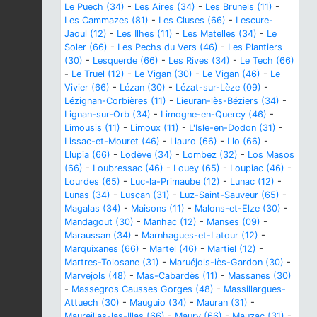
Le Puech (34)
-
Les Aires (34)
-
Les Brunels (11)
-
Les Cammazes (81)
-
Les Cluses (66)
-
Lescure-
Jaoul (12)
-
Les Ilhes (11)
-
Les Matelles (34)
-
Le
Soler (66)
-
Les Pechs du Vers (46)
-
Les Plantiers
(30)
-
Lesquerde (66)
-
Les Rives (34)
-
Le Tech (66)
-
Le Truel (12)
-
Le Vigan (30)
-
Le Vigan (46)
-
Le
Vivier (66)
-
Lézan (30)
-
Lézat-sur-Lèze (09)
-
Lézignan-Corbières (11)
-
Lieuran-lès-Béziers (34)
-
Lignan-sur-Orb (34)
-
Limogne-en-Quercy (46)
-
Limousis (11)
-
Limoux (11)
-
L'Isle-en-Dodon (31)
-
Lissac-et-Mouret (46)
-
Llauro (66)
-
Llo (66)
-
Llupia (66)
-
Lodève (34)
-
Lombez (32)
-
Los Masos
(66)
-
Loubressac (46)
-
Louey (65)
-
Loupiac (46)
-
Lourdes (65)
-
Luc-la-Primaube (12)
-
Lunac (12)
-
Lunas (34)
-
Luscan (31)
-
Luz-Saint-Sauveur (65)
-
Magalas (34)
-
Maisons (11)
-
Malons-et-Elze (30)
-
Mandagout (30)
-
Manhac (12)
-
Manses (09)
-
Maraussan (34)
-
Marnhagues-et-Latour (12)
-
Marquixanes (66)
-
Martel (46)
-
Martiel (12)
-
Martres-Tolosane (31)
-
Maruéjols-lès-Gardon (30)
-
Marvejols (48)
-
Mas-Cabardès (11)
-
Massanes (30)
-
Massegros Causses Gorges (48)
-
Massillargues-
Attuech (30)
-
Mauguio (34)
-
Mauran (31)
-
Maureillas-las-Illas (66)
-
Maury (66)
-
Mauzac (31)
-