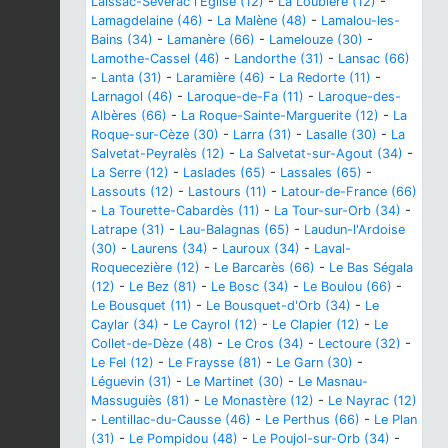
Laissac-Sévérac l'Église (12)
-
La Loubière (12)
-
Lamagdelaine (46)
-
La Malène (48)
-
Lamalou-les-
Bains (34)
-
Lamanère (66)
-
Lamelouze (30)
-
Lamothe-Cassel (46)
-
Landorthe (31)
-
Lansac (66)
-
Lanta (31)
-
Laramière (46)
-
La Redorte (11)
-
Larnagol (46)
-
Laroque-de-Fa (11)
-
Laroque-des-
Albères (66)
-
La Roque-Sainte-Marguerite (12)
-
La
Roque-sur-Cèze (30)
-
Larra (31)
-
Lasalle (30)
-
La
Salvetat-Peyralès (12)
-
La Salvetat-sur-Agout (34)
-
La Serre (12)
-
Laslades (65)
-
Lassales (65)
-
Lassouts (12)
-
Lastours (11)
-
Latour-de-France (66)
-
La Tourette-Cabardès (11)
-
La Tour-sur-Orb (34)
-
Latrape (31)
-
Lau-Balagnas (65)
-
Laudun-l'Ardoise
(30)
-
Laurens (34)
-
Lauroux (34)
-
Laval-
Roquecezière (12)
-
Le Barcarès (66)
-
Le Bas Ségala
(12)
-
Le Bez (81)
-
Le Bosc (34)
-
Le Boulou (66)
-
Le Bousquet (11)
-
Le Bousquet-d'Orb (34)
-
Le
Caylar (34)
-
Le Cayrol (12)
-
Le Clapier (12)
-
Le
Collet-de-Dèze (48)
-
Le Cros (34)
-
Lectoure (32)
-
Le Fel (12)
-
Le Fraysse (81)
-
Le Garn (30)
-
Léguevin (31)
-
Le Martinet (30)
-
Le Masnau-
Massuguiès (81)
-
Le Monastère (12)
-
Le Nayrac (12)
-
Lentillac-du-Causse (46)
-
Le Perthus (66)
-
Le Plan
(31)
-
Le Pompidou (48)
-
Le Poujol-sur-Orb (34)
-