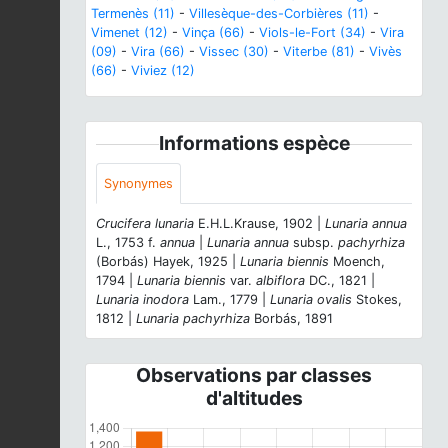
Termenès (11)
-
Villesèque-des-Corbières (11)
-
Vimenet (12)
-
Vinça (66)
-
Viols-le-Fort (34)
-
Vira
(09)
-
Vira (66)
-
Vissec (30)
-
Viterbe (81)
-
Vivès
(66)
-
Viviez (12)
Informations espèce
Synonymes
Crucifera lunaria
E.H.L.Krause, 1902 |
Lunaria annua
L., 1753 f.
annua
|
Lunaria annua
subsp.
pachyrhiza
(Borbás) Hayek, 1925 |
Lunaria biennis
Moench,
1794 |
Lunaria biennis
var.
albiflora
DC., 1821 |
Lunaria inodora
Lam., 1779 |
Lunaria ovalis
Stokes,
1812 |
Lunaria pachyrhiza
Borbás, 1891
Observations par classes
d'altitudes