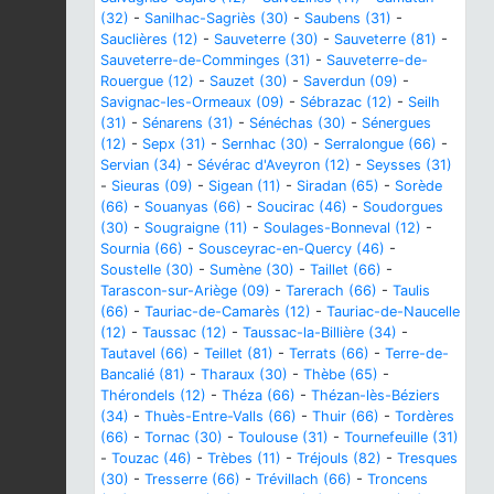
(32)
-
Sanilhac-Sagriès (30)
-
Saubens (31)
-
Sauclières (12)
-
Sauveterre (30)
-
Sauveterre (81)
-
Sauveterre-de-Comminges (31)
-
Sauveterre-de-
Rouergue (12)
-
Sauzet (30)
-
Saverdun (09)
-
Savignac-les-Ormeaux (09)
-
Sébrazac (12)
-
Seilh
(31)
-
Sénarens (31)
-
Sénéchas (30)
-
Sénergues
(12)
-
Sepx (31)
-
Sernhac (30)
-
Serralongue (66)
-
Servian (34)
-
Sévérac d'Aveyron (12)
-
Seysses (31)
-
Sieuras (09)
-
Sigean (11)
-
Siradan (65)
-
Sorède
(66)
-
Souanyas (66)
-
Soucirac (46)
-
Soudorgues
(30)
-
Sougraigne (11)
-
Soulages-Bonneval (12)
-
Sournia (66)
-
Sousceyrac-en-Quercy (46)
-
Soustelle (30)
-
Sumène (30)
-
Taillet (66)
-
Tarascon-sur-Ariège (09)
-
Tarerach (66)
-
Taulis
(66)
-
Tauriac-de-Camarès (12)
-
Tauriac-de-Naucelle
(12)
-
Taussac (12)
-
Taussac-la-Billière (34)
-
Tautavel (66)
-
Teillet (81)
-
Terrats (66)
-
Terre-de-
Bancalié (81)
-
Tharaux (30)
-
Thèbe (65)
-
Thérondels (12)
-
Théza (66)
-
Thézan-lès-Béziers
(34)
-
Thuès-Entre-Valls (66)
-
Thuir (66)
-
Tordères
(66)
-
Tornac (30)
-
Toulouse (31)
-
Tournefeuille (31)
-
Touzac (46)
-
Trèbes (11)
-
Tréjouls (82)
-
Tresques
(30)
-
Tresserre (66)
-
Trévillach (66)
-
Troncens