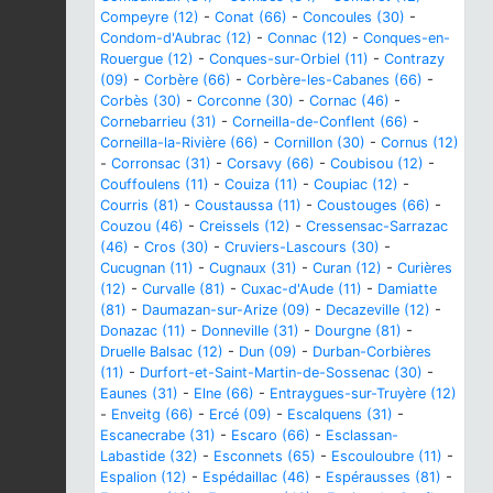
Compeyre (12)
-
Conat (66)
-
Concoules (30)
-
Condom-d'Aubrac (12)
-
Connac (12)
-
Conques-en-
Rouergue (12)
-
Conques-sur-Orbiel (11)
-
Contrazy
(09)
-
Corbère (66)
-
Corbère-les-Cabanes (66)
-
Corbès (30)
-
Corconne (30)
-
Cornac (46)
-
Cornebarrieu (31)
-
Corneilla-de-Conflent (66)
-
Corneilla-la-Rivière (66)
-
Cornillon (30)
-
Cornus (12)
-
Corronsac (31)
-
Corsavy (66)
-
Coubisou (12)
-
Couffoulens (11)
-
Couiza (11)
-
Coupiac (12)
-
Courris (81)
-
Coustaussa (11)
-
Coustouges (66)
-
Couzou (46)
-
Creissels (12)
-
Cressensac-Sarrazac
(46)
-
Cros (30)
-
Cruviers-Lascours (30)
-
Cucugnan (11)
-
Cugnaux (31)
-
Curan (12)
-
Curières
(12)
-
Curvalle (81)
-
Cuxac-d'Aude (11)
-
Damiatte
(81)
-
Daumazan-sur-Arize (09)
-
Decazeville (12)
-
Donazac (11)
-
Donneville (31)
-
Dourgne (81)
-
Druelle Balsac (12)
-
Dun (09)
-
Durban-Corbières
(11)
-
Durfort-et-Saint-Martin-de-Sossenac (30)
-
Eaunes (31)
-
Elne (66)
-
Entraygues-sur-Truyère (12)
-
Enveitg (66)
-
Ercé (09)
-
Escalquens (31)
-
Escanecrabe (31)
-
Escaro (66)
-
Esclassan-
Labastide (32)
-
Esconnets (65)
-
Escouloubre (11)
-
Espalion (12)
-
Espédaillac (46)
-
Espérausses (81)
-