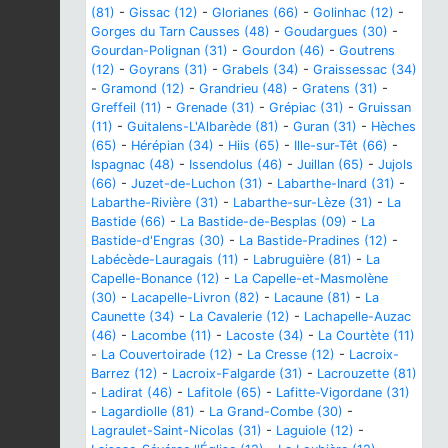
(81)
-
Gissac (12)
-
Glorianes (66)
-
Golinhac (12)
-
Gorges du Tarn Causses (48)
-
Goudargues (30)
-
Gourdan-Polignan (31)
-
Gourdon (46)
-
Goutrens
(12)
-
Goyrans (31)
-
Grabels (34)
-
Graissessac (34)
-
Gramond (12)
-
Grandrieu (48)
-
Gratens (31)
-
Greffeil (11)
-
Grenade (31)
-
Grépiac (31)
-
Gruissan
(11)
-
Guitalens-L'Albarède (81)
-
Guran (31)
-
Hèches
(65)
-
Hérépian (34)
-
Hiis (65)
-
Ille-sur-Têt (66)
-
Ispagnac (48)
-
Issendolus (46)
-
Juillan (65)
-
Jujols
(66)
-
Juzet-de-Luchon (31)
-
Labarthe-Inard (31)
-
Labarthe-Rivière (31)
-
Labarthe-sur-Lèze (31)
-
La
Bastide (66)
-
La Bastide-de-Besplas (09)
-
La
Bastide-d'Engras (30)
-
La Bastide-Pradines (12)
-
Labécède-Lauragais (11)
-
Labruguière (81)
-
La
Capelle-Bonance (12)
-
La Capelle-et-Masmolène
(30)
-
Lacapelle-Livron (82)
-
Lacaune (81)
-
La
Caunette (34)
-
La Cavalerie (12)
-
Lachapelle-Auzac
(46)
-
Lacombe (11)
-
Lacoste (34)
-
La Courtète (11)
-
La Couvertoirade (12)
-
La Cresse (12)
-
Lacroix-
Barrez (12)
-
Lacroix-Falgarde (31)
-
Lacrouzette (81)
-
Ladirat (46)
-
Lafitole (65)
-
Lafitte-Vigordane (31)
-
Lagardiolle (81)
-
La Grand-Combe (30)
-
Lagraulet-Saint-Nicolas (31)
-
Laguiole (12)
-