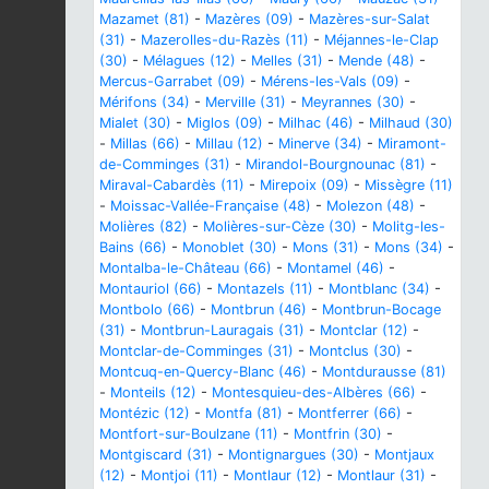
Mazamet (81)
-
Mazères (09)
-
Mazères-sur-Salat
(31)
-
Mazerolles-du-Razès (11)
-
Méjannes-le-Clap
(30)
-
Mélagues (12)
-
Melles (31)
-
Mende (48)
-
Mercus-Garrabet (09)
-
Mérens-les-Vals (09)
-
Mérifons (34)
-
Merville (31)
-
Meyrannes (30)
-
Mialet (30)
-
Miglos (09)
-
Milhac (46)
-
Milhaud (30)
-
Millas (66)
-
Millau (12)
-
Minerve (34)
-
Miramont-
de-Comminges (31)
-
Mirandol-Bourgnounac (81)
-
Miraval-Cabardès (11)
-
Mirepoix (09)
-
Missègre (11)
-
Moissac-Vallée-Française (48)
-
Molezon (48)
-
Molières (82)
-
Molières-sur-Cèze (30)
-
Molitg-les-
Bains (66)
-
Monoblet (30)
-
Mons (31)
-
Mons (34)
-
Montalba-le-Château (66)
-
Montamel (46)
-
Montauriol (66)
-
Montazels (11)
-
Montblanc (34)
-
Montbolo (66)
-
Montbrun (46)
-
Montbrun-Bocage
(31)
-
Montbrun-Lauragais (31)
-
Montclar (12)
-
Montclar-de-Comminges (31)
-
Montclus (30)
-
Montcuq-en-Quercy-Blanc (46)
-
Montdurausse (81)
-
Monteils (12)
-
Montesquieu-des-Albères (66)
-
Montézic (12)
-
Montfa (81)
-
Montferrer (66)
-
Montfort-sur-Boulzane (11)
-
Montfrin (30)
-
Montgiscard (31)
-
Montignargues (30)
-
Montjaux
(12)
-
Montjoi (11)
-
Montlaur (12)
-
Montlaur (31)
-