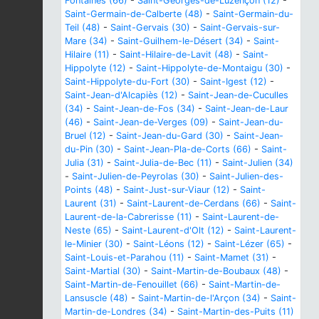
Fontaines (66)
-
Saint-Georges-de-Luzençon (12)
-
Saint-Germain-de-Calberte (48)
-
Saint-Germain-du-
Teil (48)
-
Saint-Gervais (30)
-
Saint-Gervais-sur-
Mare (34)
-
Saint-Guilhem-le-Désert (34)
-
Saint-
Hilaire (11)
-
Saint-Hilaire-de-Lavit (48)
-
Saint-
Hippolyte (12)
-
Saint-Hippolyte-de-Montaigu (30)
-
Saint-Hippolyte-du-Fort (30)
-
Saint-Igest (12)
-
Saint-Jean-d'Alcapiès (12)
-
Saint-Jean-de-Cuculles
(34)
-
Saint-Jean-de-Fos (34)
-
Saint-Jean-de-Laur
(46)
-
Saint-Jean-de-Verges (09)
-
Saint-Jean-du-
Bruel (12)
-
Saint-Jean-du-Gard (30)
-
Saint-Jean-
du-Pin (30)
-
Saint-Jean-Pla-de-Corts (66)
-
Saint-
Julia (31)
-
Saint-Julia-de-Bec (11)
-
Saint-Julien (34)
-
Saint-Julien-de-Peyrolas (30)
-
Saint-Julien-des-
Points (48)
-
Saint-Just-sur-Viaur (12)
-
Saint-
Laurent (31)
-
Saint-Laurent-de-Cerdans (66)
-
Saint-
Laurent-de-la-Cabrerisse (11)
-
Saint-Laurent-de-
Neste (65)
-
Saint-Laurent-d'Olt (12)
-
Saint-Laurent-
le-Minier (30)
-
Saint-Léons (12)
-
Saint-Lézer (65)
-
Saint-Louis-et-Parahou (11)
-
Saint-Mamet (31)
-
Saint-Martial (30)
-
Saint-Martin-de-Boubaux (48)
-
Saint-Martin-de-Fenouillet (66)
-
Saint-Martin-de-
Lansuscle (48)
-
Saint-Martin-de-l'Arçon (34)
-
Saint-
Martin-de-Londres (34)
-
Saint-Martin-des-Puits (11)