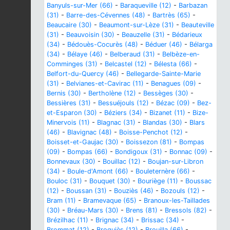
Banyuls-sur-Mer (66)
-
Baraqueville (12)
-
Barbazan
(31)
-
Barre-des-Cévennes (48)
-
Bartrès (65)
-
Beaucaire (30)
-
Beaumont-sur-Lèze (31)
-
Beauteville
(31)
-
Beauvoisin (30)
-
Beauzelle (31)
-
Bédarieux
(34)
-
Bédouès-Cocurès (48)
-
Béduer (46)
-
Bélarga
(34)
-
Bélaye (46)
-
Belberaud (31)
-
Belbèze-en-
Comminges (31)
-
Belcastel (12)
-
Bélesta (66)
-
Belfort-du-Quercy (46)
-
Bellegarde-Sainte-Marie
(31)
-
Belvianes-et-Cavirac (11)
-
Benagues (09)
-
Bernis (30)
-
Bertholène (12)
-
Bessèges (30)
-
Bessières (31)
-
Bessuéjouls (12)
-
Bézac (09)
-
Bez-
et-Esparon (30)
-
Béziers (34)
-
Bizanet (11)
-
Bize-
Minervois (11)
-
Blagnac (31)
-
Blandas (30)
-
Blars
(46)
-
Blavignac (48)
-
Boisse-Penchot (12)
-
Boisset-et-Gaujac (30)
-
Boissezon (81)
-
Bompas
(09)
-
Bompas (66)
-
Bondigoux (31)
-
Bonnac (09)
-
Bonnevaux (30)
-
Bouillac (12)
-
Boujan-sur-Libron
(34)
-
Boule-d'Amont (66)
-
Bouleternère (66)
-
Bouloc (31)
-
Bouquet (30)
-
Bouriège (11)
-
Boussac
(12)
-
Boussan (31)
-
Bouziès (46)
-
Bozouls (12)
-
Bram (11)
-
Bramevaque (65)
-
Branoux-les-Taillades
(30)
-
Bréau-Mars (30)
-
Brens (81)
-
Bressols (82)
-
Brézilhac (11)
-
Brignac (34)
-
Brissac (34)
-
Brommat (12)
-
Broquiès (12)
-
Brouilla (66)
-