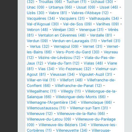
(32)
-
Trouillas (66)
-
Tuchan (11)
-
Uchaud (30)
-
Unac (09)
-
Urbanya (66)
-
Ussat (09)
-
Ussel (46)
-
Uzès (30)
-
Vabre (81)
-
Vabres-l'Abbaye (12)
-
Vacquières (34)
-
Vacquiers (31)
-
Vailhauquès (34)
-
Val-d'Aigoual (30)
-
Val-de-Sos (09)
-
Varilhes (09)
-
Vebron (48)
-
Vénéjan (30)
-
Venerque (31)
-
Vénès
(81)
-
Ventalon en Cévennes (48)
-
Verdalle (81)
-
Verdun (09)
-
Verdun-en-Lauragais (11)
-
Verfeil (31)
-
Verlus (32)
-
Vernajoul (09)
-
Vernet (31)
-
Vernet-
les-Bains (66)
-
Vers-Pont-du-Gard (30)
-
Veyreau
(12)
-
Vézins-de-Lévézou (12)
-
Viala-du-Pas-de-
Jaux (12)
-
Viala-du-Tarn (12)
-
Vialas (48)
-
Viane
(81)
-
Vias (34)
-
Vic-Fezensac (32)
-
Vielmur-sur-
Agout (81)
-
Vieussan (34)
-
Vigoulet-Auzil (31)
-
Villar-en-Val (11)
-
Villefort (48)
-
Villefranche-de-
Conflent (66)
-
Villefranche-de-Panat (12)
-
Villegailhenc (11)
-
Villegly (11)
-
Villelongue-de-la-
Salanque (66)
-
Villelongue-dels-Monts (66)
-
Villemagne-l'Argentière (34)
-
Villemolaque (66)
-
Villemoustaussou (11)
-
Villemur-sur-Tarn (31)
-
Villeneuve (12)
-
Villeneuve-de-la-Raho (66)
-
Villeneuve-du-Latou (09)
-
Villeneuve-du-Paréage
(09)
-
Villeneuve-lès-Béziers (34)
-
Villeneuve-les-
Corbières (11)
-
Villeneuvette (34)
-
Villerouge-