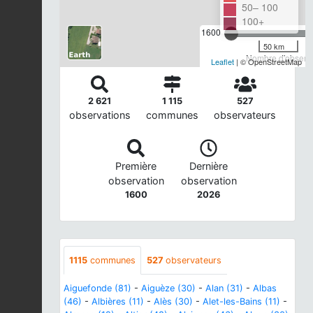
50– 100
100+
1600
50 km
Nombre d'observa
Leaflet
| © OpenStreetMap
2 621
1 115
527
observations
communes
observateurs
Première
Dernière
observation
observation
1600
2026
1115
communes
527
observateurs
Aiguefonde (81)
-
Aiguèze (30)
-
Alan (31)
-
Albas
(46)
-
Albières (11)
-
Alès (30)
-
Alet-les-Bains (11)
-