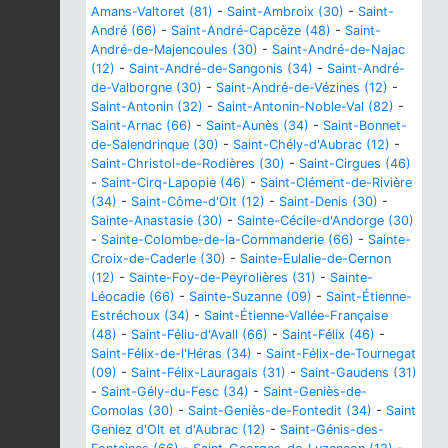
Amans-Valtoret (81)
-
Saint-Ambroix (30)
-
Saint-
André (66)
-
Saint-André-Capcèze (48)
-
Saint-
André-de-Majencoules (30)
-
Saint-André-de-Najac
(12)
-
Saint-André-de-Sangonis (34)
-
Saint-André-
de-Valborgne (30)
-
Saint-André-de-Vézines (12)
-
Saint-Antonin (32)
-
Saint-Antonin-Noble-Val (82)
-
Saint-Arnac (66)
-
Saint-Aunès (34)
-
Saint-Bonnet-
de-Salendrinque (30)
-
Saint-Chély-d'Aubrac (12)
-
Saint-Christol-de-Rodières (30)
-
Saint-Cirgues (46)
-
Saint-Cirq-Lapopie (46)
-
Saint-Clément-de-Rivière
(34)
-
Saint-Côme-d'Olt (12)
-
Saint-Denis (30)
-
Sainte-Anastasie (30)
-
Sainte-Cécile-d'Andorge (30)
-
Sainte-Colombe-de-la-Commanderie (66)
-
Sainte-
Croix-de-Caderle (30)
-
Sainte-Eulalie-de-Cernon
(12)
-
Sainte-Foy-de-Peyrolières (31)
-
Sainte-
Léocadie (66)
-
Sainte-Suzanne (09)
-
Saint-Étienne-
Estréchoux (34)
-
Saint-Étienne-Vallée-Française
(48)
-
Saint-Féliu-d'Avall (66)
-
Saint-Félix (46)
-
Saint-Félix-de-l'Héras (34)
-
Saint-Félix-de-Tournegat
(09)
-
Saint-Félix-Lauragais (31)
-
Saint-Gaudens (31)
-
Saint-Gély-du-Fesc (34)
-
Saint-Geniès-de-
Comolas (30)
-
Saint-Geniès-de-Fontedit (34)
-
Saint
Geniez d'Olt et d'Aubrac (12)
-
Saint-Génis-des-