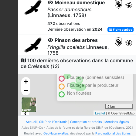
Moineau domestique
Passer domesticus
(Linnaeus, 1758)
472
observations
Dernière observation en
2024
Fiche espèce
Pinson des arbres
Fringilla coelebs
Linnaeus,
1758
100 dernières observations dans la commune
Cluster
404
observations
de
Creissels (12)
Dernière observation en
2024
Fiche espèce
En attente de validation régionale
Floutage (données sensibles)
Rougegorge familier
+
Erithacus rubecula
Floutage par le producteur
−
(Linnaeus, 1758)
Non floutées
382
observations
Dernière observation en
2024
Fiche espèce
5 km
Leaflet
| © OpenStreetMap
Corneille noire
Corvus corone
Linnaeus, 1758
Accueil
|
SINP de l'Occitanie
|
Conception et crédits
|
Mentions légales
Atlas SINP-Oc - Atlas de la faune et de la flore du SINP de l'Occitanie, 2021
369
observations
Réalisé avec
GeoNature-atlas
, développé par le
Parc national des Écrins