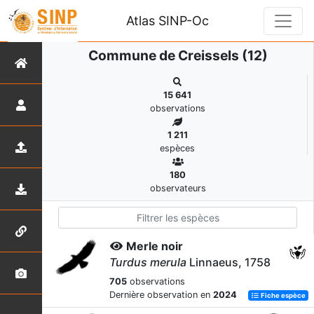
Atlas SINP-Oc
Commune de Creissels (12)
15 641
observations
1 211
espèces
180
observateurs
Merle noir
Turdus merula
Linnaeus, 1758
705
observations
Dernière observation en
2024
Fiche espèce