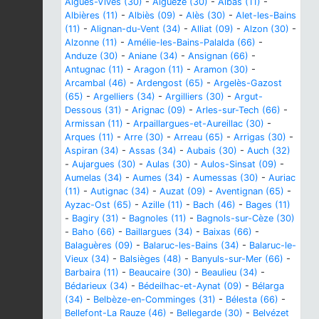
Aigues-Vives (30)
-
Aiguèze (30)
-
Albas (11)
-
Albières (11)
-
Albiès (09)
-
Alès (30)
-
Alet-les-Bains
(11)
-
Alignan-du-Vent (34)
-
Alliat (09)
-
Alzon (30)
-
Alzonne (11)
-
Amélie-les-Bains-Palalda (66)
-
Anduze (30)
-
Aniane (34)
-
Ansignan (66)
-
Antugnac (11)
-
Aragon (11)
-
Aramon (30)
-
Arcambal (46)
-
Ardengost (65)
-
Argelès-Gazost
(65)
-
Argelliers (34)
-
Argilliers (30)
-
Argut-
Dessous (31)
-
Arignac (09)
-
Arles-sur-Tech (66)
-
Armissan (11)
-
Arpaillargues-et-Aureillac (30)
-
Arques (11)
-
Arre (30)
-
Arreau (65)
-
Arrigas (30)
-
Aspiran (34)
-
Assas (34)
-
Aubais (30)
-
Auch (32)
-
Aujargues (30)
-
Aulas (30)
-
Aulos-Sinsat (09)
-
Aumelas (34)
-
Aumes (34)
-
Aumessas (30)
-
Auriac
(11)
-
Autignac (34)
-
Auzat (09)
-
Aventignan (65)
-
Ayzac-Ost (65)
-
Azille (11)
-
Bach (46)
-
Bages (11)
-
Bagiry (31)
-
Bagnoles (11)
-
Bagnols-sur-Cèze (30)
-
Baho (66)
-
Baillargues (34)
-
Baixas (66)
-
Balaguères (09)
-
Balaruc-les-Bains (34)
-
Balaruc-le-
Vieux (34)
-
Balsièges (48)
-
Banyuls-sur-Mer (66)
-
Barbaira (11)
-
Beaucaire (30)
-
Beaulieu (34)
-
Bédarieux (34)
-
Bédeilhac-et-Aynat (09)
-
Bélarga
(34)
-
Belbèze-en-Comminges (31)
-
Bélesta (66)
-
Bellefont-La Rauze (46)
-
Bellegarde (30)
-
Belvézet