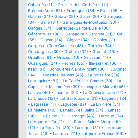
Cabardès (11)
-
Fraissé-des-Corbières (11)
-
Fréchet-Aure (65)
-
Frontignan (34)
-
Fuilla (66)
-
Gabian (34)
-
Gabre (09)
-
Gajan (30)
-
Galargues
(34)
-
Galié (31)
-
Gallargues-le-Montueux (30)
-
Ganges (34)
-
Garrigues-Sainte-Eulalie (30)
-
Générargues (30)
-
Gensac-sur-Garonne (31)
-
Geu
(65)
-
Gigean (34)
-
Gignac (34)
-
Ginoles (11)
-
Gorges du Tarn Causses (48)
-
Gorniès (34)
-
Goudargues (30)
-
Grabels (34)
-
Gramat (46)
-
Graulhet (81)
-
Grèzes (46)
-
Gruissan (11)
-
Guzargues (34)
-
Hèches (65)
-
Ille-sur-Têt (66)
-
Itzac (81)
-
Jonquières-Saint-Vincent (30)
-
Juvignac
(34)
-
Labastide-du-Vert (46)
-
La Boissière (34)
-
Labruguière (81)
-
La Cadière-et-Cambo (30)
-
La
Capelle-et-Masmolène (30)
-
Lacapelle-Marival (46)
-
Lacave (46)
-
Lacoste (34)
-
La Couvertoirade (12)
-
La Cresse (12)
-
Laffite-Toupière (31)
-
Lagamas (34)
-
Lagrasse (11)
-
Laguépie (82)
-
La Livinière (34)
-
La Malène (48)
-
Lamalou-les-Bains (34)
-
Lansac
(66)
-
La Palme (11)
-
Larnagol (46)
-
Laroque (34)
-
Laroque-de-Fa (11)
-
La Roque-Sainte-Marguerite
(12)
-
La Rouvière (30)
-
Larroque (81)
-
Larroque-
Toirac (46)
-
Lastours (11)
-
Latour-de-France (66)
-