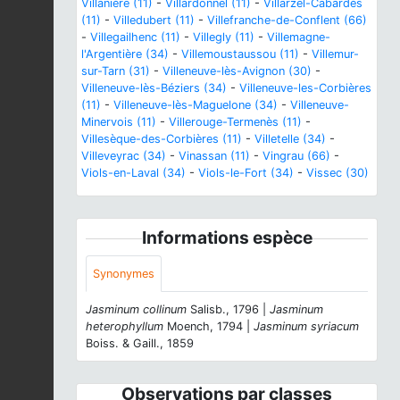
Villanière (11)
-
Villardonnel (11)
-
Villarzel-Cabardès
(11)
-
Villedubert (11)
-
Villefranche-de-Conflent (66)
-
Villegailhenc (11)
-
Villegly (11)
-
Villemagne-
l'Argentière (34)
-
Villemoustaussou (11)
-
Villemur-
sur-Tarn (31)
-
Villeneuve-lès-Avignon (30)
-
Villeneuve-lès-Béziers (34)
-
Villeneuve-les-Corbières
(11)
-
Villeneuve-lès-Maguelone (34)
-
Villeneuve-
Minervois (11)
-
Villerouge-Termenès (11)
-
Villesèque-des-Corbières (11)
-
Villetelle (34)
-
Villeveyrac (34)
-
Vinassan (11)
-
Vingrau (66)
-
Viols-en-Laval (34)
-
Viols-le-Fort (34)
-
Vissec (30)
Informations espèce
Synonymes
Jasminum collinum
Salisb., 1796 |
Jasminum
heterophyllum
Moench, 1794 |
Jasminum syriacum
Boiss. & Gaill., 1859
Observations par classes