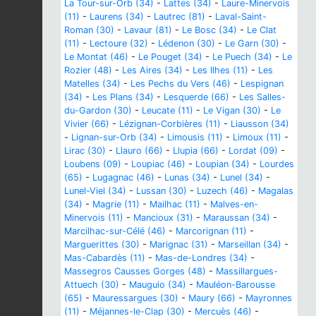
La Tour-sur-Orb (34)
-
Lattes (34)
-
Laure-Minervois
(11)
-
Laurens (34)
-
Lautrec (81)
-
Laval-Saint-
Roman (30)
-
Lavaur (81)
-
Le Bosc (34)
-
Le Clat
(11)
-
Lectoure (32)
-
Lédenon (30)
-
Le Garn (30)
-
Le Montat (46)
-
Le Pouget (34)
-
Le Puech (34)
-
Le
Rozier (48)
-
Les Aires (34)
-
Les Ilhes (11)
-
Les
Matelles (34)
-
Les Pechs du Vers (46)
-
Lespignan
(34)
-
Les Plans (34)
-
Lesquerde (66)
-
Les Salles-
du-Gardon (30)
-
Leucate (11)
-
Le Vigan (30)
-
Le
Vivier (66)
-
Lézignan-Corbières (11)
-
Liausson (34)
-
Lignan-sur-Orb (34)
-
Limousis (11)
-
Limoux (11)
-
Lirac (30)
-
Llauro (66)
-
Llupia (66)
-
Lordat (09)
-
Loubens (09)
-
Loupiac (46)
-
Loupian (34)
-
Lourdes
(65)
-
Lugagnac (46)
-
Lunas (34)
-
Lunel (34)
-
Lunel-Viel (34)
-
Lussan (30)
-
Luzech (46)
-
Magalas
(34)
-
Magrie (11)
-
Mailhac (11)
-
Malves-en-
Minervois (11)
-
Mancioux (31)
-
Maraussan (34)
-
Marcilhac-sur-Célé (46)
-
Marcorignan (11)
-
Marguerittes (30)
-
Marignac (31)
-
Marseillan (34)
-
Mas-Cabardès (11)
-
Mas-de-Londres (34)
-
Massegros Causses Gorges (48)
-
Massillargues-
Attuech (30)
-
Mauguio (34)
-
Mauléon-Barousse
(65)
-
Mauressargues (30)
-
Maury (66)
-
Mayronnes
(11)
-
Méjannes-le-Clap (30)
-
Mercuès (46)
-