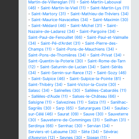
Martin-de-Villereglan (11)
-
Saint-Martin-Labouval
(46)
-
Saint-Martin-le-Vieil (11)
-
Saint-Martin-Lys (11)
-
Saint-Martory (31)
-
Saint-Mathieu-de-Tréviers (34)
-
Saint-Maurice-Navacelles (34)
-
Saint-Maximin (30)
-
Saint-Médard (46)
-
Saint-Michel (31)
-
Saint-
Nazaire-de-Ladarez (34)
-
Saint-Pargoire (34)
-
Saint-Paul-de-Fenouillet (66)
-
Saint-Paul-et-Valmalle
(34)
-
Saint-Pé-d'Ardet (31)
-
Saint-Pierre-des-
Champs (11)
-
Saint-Pons-de-Mauchiens (34)
-
Saint-Pons-de-Thomières (34)
-
Saint-Privat (34)
-
Saint-Quentin-la-Poterie (30)
-
Saint-Rome-de-Tarn
(12)
-
Saint-Saturnin-de-Lucian (34)
-
Saint-Sériès
(34)
-
Saint-Sernin-sur-Rance (12)
-
Saint-Sozy (46)
-
Saint-Sulpice (46)
-
Saint-Sulpice-la-Pointe (81)
-
Saint-Thibéry (34)
-
Saint-Victor-la-Coste (30)
-
Salasc (34)
-
Salinelles (30)
-
Sallèles-Cabardès (11)
-
Sallèles-d'Aude (11)
-
Salses-le-Château (66)
-
Salsigne (11)
-
Salvezines (11)
-
Salza (11)
-
Sanilhac-
Sagriès (30)
-
Sarp (65)
-
Saturargues (34)
-
Sauliac-
sur-Célé (46)
-
Saurat (09)
-
Sauve (30)
-
Sauveterre
(30)
-
Sauveterre-de-Comminges (31)
-
Seilhan (31)
-
Serdinya (66)
-
Sernhac (30)
-
Servian (34)
-
Serviers-et-Labaume (30)
-
Sète (34)
-
Sévérac
d'Aveyron (12)
-
Seynes (30)
-
Sigean (11)
-