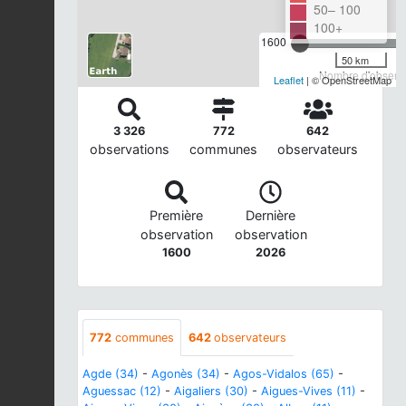
50– 100
100+
1600
50 km
Nombre d'observa
Leaflet
| © OpenStreetMap
3 326
772
642
observations
communes
observateurs
Première
Dernière
observation
observation
1600
2026
772
communes
642
observateurs
Agde (34)
-
Agonès (34)
-
Agos-Vidalos (65)
-
Aguessac (12)
-
Aigaliers (30)
-
Aigues-Vives (11)
-