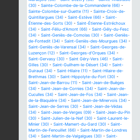
(30)
-
Sainte-Colombe-de-la-Commanderie (66)
-
Sainte-Colombe-sur-Guette (11)
-
Sainte-Croix-de-
Quintillargues (34)
-
Saint-Estève (66)
-
Saint-
Étienne-des-Sorts (30)
-
Saint-Étienne-Estréchoux
(34)
-
Saint-Féliu-d'Amont (66)
-
Saint-Gély-du-Fesc
(34)
-
Saint-Geniès-de-Comolas (30)
-
Saint-Geniès-
de-Fontedit (34)
-
Saint-Geniès-des-Mourgues (34)
-
Saint-Geniès-de-Varensal (34)
-
Saint-Georges-de-
Luzençon (12)
-
Saint-Georges-d'Orques (34)
-
Saint-Gervasy (30)
-
Saint Géry-Vers (46)
-
Saint-
Gilles (30)
-
Saint-Guilhem-le-Désert (34)
-
Saint-
Guiraud (34)
-
Saint-Hilaire (11)
-
Saint-Hilaire-de-
Brethmas (30)
-
Saint-Hippolyte-du-Fort (30)
-
Saint-Jean-de-Barrou (11)
-
Saint-Jean-de-Buèges
(34)
-
Saint-Jean-de-Cornies (34)
-
Saint-Jean-de-
Cuculles (34)
-
Saint-Jean-de-Fos (34)
-
Saint-Jean-
de-la-Blaquière (34)
-
Saint-Jean-de-Minervois (34)
-
Saint-Jean-de-Serres (30)
-
Saint-Jean-de-Védas
(34)
-
Saint-Jean-de-Verges (09)
-
Saint-Jean-du-Pin
(30)
-
Saint-Julien-de-la-Nef (30)
-
Saint-Laurent-le-
Minier (30)
-
Saint-Mamert-du-Gard (30)
-
Saint-
Martin-de-Fenouillet (66)
-
Saint-Martin-de-Londres
(34)
-
Saint-Martin-de-Valgalgues (30)
-
Saint-