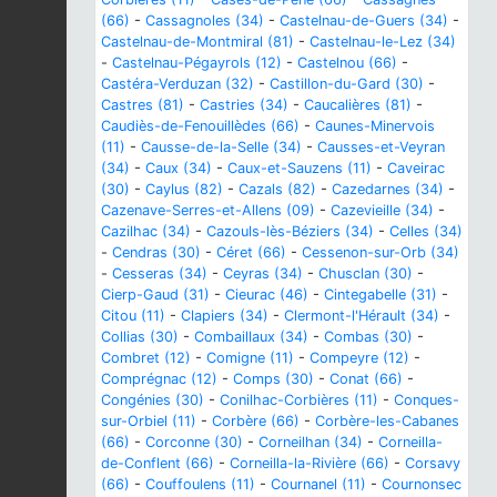
(66)
-
Cassagnoles (34)
-
Castelnau-de-Guers (34)
-
Castelnau-de-Montmiral (81)
-
Castelnau-le-Lez (34)
-
Castelnau-Pégayrols (12)
-
Castelnou (66)
-
Castéra-Verduzan (32)
-
Castillon-du-Gard (30)
-
Castres (81)
-
Castries (34)
-
Caucalières (81)
-
Caudiès-de-Fenouillèdes (66)
-
Caunes-Minervois
(11)
-
Causse-de-la-Selle (34)
-
Causses-et-Veyran
(34)
-
Caux (34)
-
Caux-et-Sauzens (11)
-
Caveirac
(30)
-
Caylus (82)
-
Cazals (82)
-
Cazedarnes (34)
-
Cazenave-Serres-et-Allens (09)
-
Cazevieille (34)
-
Cazilhac (34)
-
Cazouls-lès-Béziers (34)
-
Celles (34)
-
Cendras (30)
-
Céret (66)
-
Cessenon-sur-Orb (34)
-
Cesseras (34)
-
Ceyras (34)
-
Chusclan (30)
-
Cierp-Gaud (31)
-
Cieurac (46)
-
Cintegabelle (31)
-
Citou (11)
-
Clapiers (34)
-
Clermont-l'Hérault (34)
-
Collias (30)
-
Combaillaux (34)
-
Combas (30)
-
Combret (12)
-
Comigne (11)
-
Compeyre (12)
-
Comprégnac (12)
-
Comps (30)
-
Conat (66)
-
Congénies (30)
-
Conilhac-Corbières (11)
-
Conques-
sur-Orbiel (11)
-
Corbère (66)
-
Corbère-les-Cabanes
(66)
-
Corconne (30)
-
Corneilhan (34)
-
Corneilla-
de-Conflent (66)
-
Corneilla-la-Rivière (66)
-
Corsavy
(66)
-
Couffoulens (11)
-
Cournanel (11)
-
Cournonsec