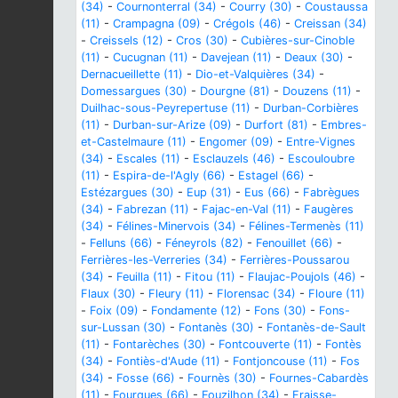
(34)
-
Cournonterral (34)
-
Courry (30)
-
Coustaussa
(11)
-
Crampagna (09)
-
Crégols (46)
-
Creissan (34)
-
Creissels (12)
-
Cros (30)
-
Cubières-sur-Cinoble
(11)
-
Cucugnan (11)
-
Davejean (11)
-
Deaux (30)
-
Dernacueillette (11)
-
Dio-et-Valquières (34)
-
Domessargues (30)
-
Dourgne (81)
-
Douzens (11)
-
Duilhac-sous-Peyrepertuse (11)
-
Durban-Corbières
(11)
-
Durban-sur-Arize (09)
-
Durfort (81)
-
Embres-
et-Castelmaure (11)
-
Engomer (09)
-
Entre-Vignes
(34)
-
Escales (11)
-
Esclauzels (46)
-
Escouloubre
(11)
-
Espira-de-l'Agly (66)
-
Estagel (66)
-
Estézargues (30)
-
Eup (31)
-
Eus (66)
-
Fabrègues
(34)
-
Fabrezan (11)
-
Fajac-en-Val (11)
-
Faugères
(34)
-
Félines-Minervois (34)
-
Félines-Termenès (11)
-
Felluns (66)
-
Féneyrols (82)
-
Fenouillet (66)
-
Ferrières-les-Verreries (34)
-
Ferrières-Poussarou
(34)
-
Feuilla (11)
-
Fitou (11)
-
Flaujac-Poujols (46)
-
Flaux (30)
-
Fleury (11)
-
Florensac (34)
-
Floure (11)
-
Foix (09)
-
Fondamente (12)
-
Fons (30)
-
Fons-
sur-Lussan (30)
-
Fontanès (30)
-
Fontanès-de-Sault
(11)
-
Fontarèches (30)
-
Fontcouverte (11)
-
Fontès
(34)
-
Fontiès-d'Aude (11)
-
Fontjoncouse (11)
-
Fos
(34)
-
Fosse (66)
-
Fournès (30)
-
Fournes-Cabardès
(11)
-
Fourques (66)
-
Fouzilhon (34)
-
Fraisse-