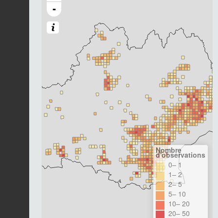
-
Nombre
d'observations
0– 1
1– 2
2– 5
5– 10
10– 20
20– 50