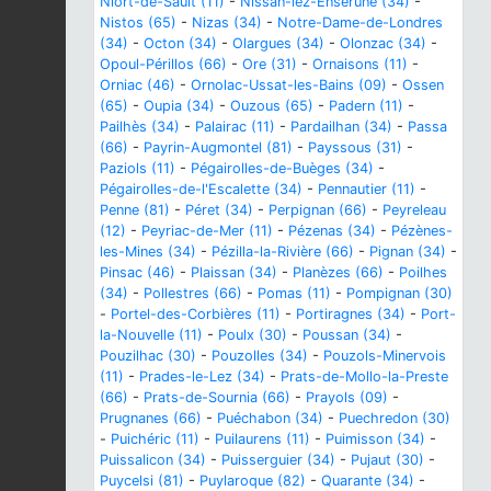
Niort-de-Sault (11)
-
Nissan-lez-Enserune (34)
-
Nistos (65)
-
Nizas (34)
-
Notre-Dame-de-Londres
(34)
-
Octon (34)
-
Olargues (34)
-
Olonzac (34)
-
Opoul-Périllos (66)
-
Ore (31)
-
Ornaisons (11)
-
Orniac (46)
-
Ornolac-Ussat-les-Bains (09)
-
Ossen
(65)
-
Oupia (34)
-
Ouzous (65)
-
Padern (11)
-
Pailhès (34)
-
Palairac (11)
-
Pardailhan (34)
-
Passa
(66)
-
Payrin-Augmontel (81)
-
Payssous (31)
-
Paziols (11)
-
Pégairolles-de-Buèges (34)
-
Pégairolles-de-l'Escalette (34)
-
Pennautier (11)
-
Penne (81)
-
Péret (34)
-
Perpignan (66)
-
Peyreleau
(12)
-
Peyriac-de-Mer (11)
-
Pézenas (34)
-
Pézènes-
les-Mines (34)
-
Pézilla-la-Rivière (66)
-
Pignan (34)
-
Pinsac (46)
-
Plaissan (34)
-
Planèzes (66)
-
Poilhes
(34)
-
Pollestres (66)
-
Pomas (11)
-
Pompignan (30)
-
Portel-des-Corbières (11)
-
Portiragnes (34)
-
Port-
la-Nouvelle (11)
-
Poulx (30)
-
Poussan (34)
-
Pouzilhac (30)
-
Pouzolles (34)
-
Pouzols-Minervois
(11)
-
Prades-le-Lez (34)
-
Prats-de-Mollo-la-Preste
(66)
-
Prats-de-Sournia (66)
-
Prayols (09)
-
Prugnanes (66)
-
Puéchabon (34)
-
Puechredon (30)
-
Puichéric (11)
-
Puilaurens (11)
-
Puimisson (34)
-
Puissalicon (34)
-
Puisserguier (34)
-
Pujaut (30)
-
Puycelsi (81)
-
Puylaroque (82)
-
Quarante (34)
-