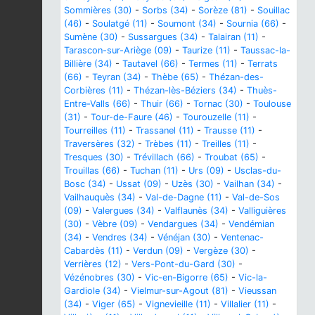
Sommières (30)
-
Sorbs (34)
-
Sorèze (81)
-
Souillac
(46)
-
Soulatgé (11)
-
Soumont (34)
-
Sournia (66)
-
Sumène (30)
-
Sussargues (34)
-
Talairan (11)
-
Tarascon-sur-Ariège (09)
-
Taurize (11)
-
Taussac-la-
Billière (34)
-
Tautavel (66)
-
Termes (11)
-
Terrats
(66)
-
Teyran (34)
-
Thèbe (65)
-
Thézan-des-
Corbières (11)
-
Thézan-lès-Béziers (34)
-
Thuès-
Entre-Valls (66)
-
Thuir (66)
-
Tornac (30)
-
Toulouse
(31)
-
Tour-de-Faure (46)
-
Tourouzelle (11)
-
Tourreilles (11)
-
Trassanel (11)
-
Trausse (11)
-
Traversères (32)
-
Trèbes (11)
-
Treilles (11)
-
Tresques (30)
-
Trévillach (66)
-
Troubat (65)
-
Trouillas (66)
-
Tuchan (11)
-
Urs (09)
-
Usclas-du-
Bosc (34)
-
Ussat (09)
-
Uzès (30)
-
Vailhan (34)
-
Vailhauquès (34)
-
Val-de-Dagne (11)
-
Val-de-Sos
(09)
-
Valergues (34)
-
Valflaunès (34)
-
Valliguières
(30)
-
Vèbre (09)
-
Vendargues (34)
-
Vendémian
(34)
-
Vendres (34)
-
Vénéjan (30)
-
Ventenac-
Cabardès (11)
-
Verdun (09)
-
Vergèze (30)
-
Verrières (12)
-
Vers-Pont-du-Gard (30)
-
Vézénobres (30)
-
Vic-en-Bigorre (65)
-
Vic-la-
Gardiole (34)
-
Vielmur-sur-Agout (81)
-
Vieussan
(34)
-
Viger (65)
-
Vignevieille (11)
-
Villalier (11)
-