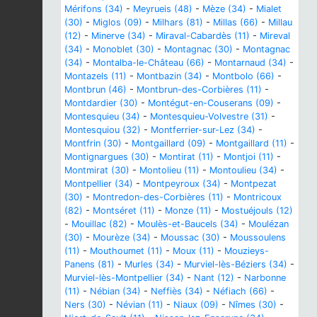
Mérifons (34)
-
Meyrueis (48)
-
Mèze (34)
-
Mialet
(30)
-
Miglos (09)
-
Milhars (81)
-
Millas (66)
-
Millau
(12)
-
Minerve (34)
-
Miraval-Cabardès (11)
-
Mireval
(34)
-
Monoblet (30)
-
Montagnac (30)
-
Montagnac
(34)
-
Montalba-le-Château (66)
-
Montarnaud (34)
-
Montazels (11)
-
Montbazin (34)
-
Montbolo (66)
-
Montbrun (46)
-
Montbrun-des-Corbières (11)
-
Montdardier (30)
-
Montégut-en-Couserans (09)
-
Montesquieu (34)
-
Montesquieu-Volvestre (31)
-
Montesquiou (32)
-
Montferrier-sur-Lez (34)
-
Montfrin (30)
-
Montgaillard (09)
-
Montgaillard (11)
-
Montignargues (30)
-
Montirat (11)
-
Montjoi (11)
-
Montmirat (30)
-
Montolieu (11)
-
Montoulieu (34)
-
Montpellier (34)
-
Montpeyroux (34)
-
Montpezat
(30)
-
Montredon-des-Corbières (11)
-
Montricoux
(82)
-
Montséret (11)
-
Monze (11)
-
Mostuéjouls (12)
-
Mouillac (82)
-
Moulès-et-Baucels (34)
-
Moulézan
(30)
-
Mourèze (34)
-
Moussac (30)
-
Moussoulens
(11)
-
Mouthoumet (11)
-
Moux (11)
-
Mouzieys-
Panens (81)
-
Murles (34)
-
Murviel-lès-Béziers (34)
-
Murviel-lès-Montpellier (34)
-
Nant (12)
-
Narbonne
(11)
-
Nébian (34)
-
Neffiès (34)
-
Néfiach (66)
-
Ners (30)
-
Névian (11)
-
Niaux (09)
-
Nîmes (30)
-