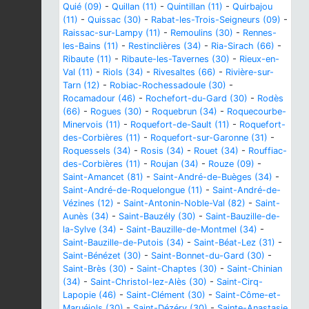
Quié (09)
-
Quillan (11)
-
Quintillan (11)
-
Quirbajou
(11)
-
Quissac (30)
-
Rabat-les-Trois-Seigneurs (09)
-
Raissac-sur-Lampy (11)
-
Remoulins (30)
-
Rennes-
les-Bains (11)
-
Restinclières (34)
-
Ria-Sirach (66)
-
Ribaute (11)
-
Ribaute-les-Tavernes (30)
-
Rieux-en-
Val (11)
-
Riols (34)
-
Rivesaltes (66)
-
Rivière-sur-
Tarn (12)
-
Robiac-Rochessadoule (30)
-
Rocamadour (46)
-
Rochefort-du-Gard (30)
-
Rodès
(66)
-
Rogues (30)
-
Roquebrun (34)
-
Roquecourbe-
Minervois (11)
-
Roquefort-de-Sault (11)
-
Roquefort-
des-Corbières (11)
-
Roquefort-sur-Garonne (31)
-
Roquessels (34)
-
Rosis (34)
-
Rouet (34)
-
Rouffiac-
des-Corbières (11)
-
Roujan (34)
-
Rouze (09)
-
Saint-Amancet (81)
-
Saint-André-de-Buèges (34)
-
Saint-André-de-Roquelongue (11)
-
Saint-André-de-
Vézines (12)
-
Saint-Antonin-Noble-Val (82)
-
Saint-
Aunès (34)
-
Saint-Bauzély (30)
-
Saint-Bauzille-de-
la-Sylve (34)
-
Saint-Bauzille-de-Montmel (34)
-
Saint-Bauzille-de-Putois (34)
-
Saint-Béat-Lez (31)
-
Saint-Bénézet (30)
-
Saint-Bonnet-du-Gard (30)
-
Saint-Brès (30)
-
Saint-Chaptes (30)
-
Saint-Chinian
(34)
-
Saint-Christol-lez-Alès (30)
-
Saint-Cirq-
Lapopie (46)
-
Saint-Clément (30)
-
Saint-Côme-et-
Maruéjols (30)
-
Saint-Dézéry (30)
-
Sainte-Anastasie