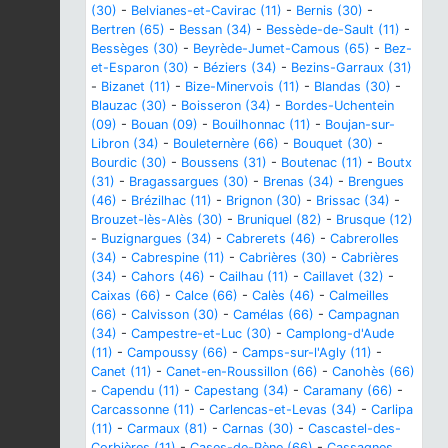
(30)
-
Belvianes-et-Cavirac (11)
-
Bernis (30)
-
Bertren (65)
-
Bessan (34)
-
Bessède-de-Sault (11)
-
Bessèges (30)
-
Beyrède-Jumet-Camous (65)
-
Bez-
et-Esparon (30)
-
Béziers (34)
-
Bezins-Garraux (31)
-
Bizanet (11)
-
Bize-Minervois (11)
-
Blandas (30)
-
Blauzac (30)
-
Boisseron (34)
-
Bordes-Uchentein
(09)
-
Bouan (09)
-
Bouilhonnac (11)
-
Boujan-sur-
Libron (34)
-
Bouleternère (66)
-
Bouquet (30)
-
Bourdic (30)
-
Boussens (31)
-
Boutenac (11)
-
Boutx
(31)
-
Bragassargues (30)
-
Brenas (34)
-
Brengues
(46)
-
Brézilhac (11)
-
Brignon (30)
-
Brissac (34)
-
Brouzet-lès-Alès (30)
-
Bruniquel (82)
-
Brusque (12)
-
Buzignargues (34)
-
Cabrerets (46)
-
Cabrerolles
(34)
-
Cabrespine (11)
-
Cabrières (30)
-
Cabrières
(34)
-
Cahors (46)
-
Cailhau (11)
-
Caillavet (32)
-
Caixas (66)
-
Calce (66)
-
Calès (46)
-
Calmeilles
(66)
-
Calvisson (30)
-
Camélas (66)
-
Campagnan
(34)
-
Campestre-et-Luc (30)
-
Camplong-d'Aude
(11)
-
Campoussy (66)
-
Camps-sur-l'Agly (11)
-
Canet (11)
-
Canet-en-Roussillon (66)
-
Canohès (66)
-
Capendu (11)
-
Capestang (34)
-
Caramany (66)
-
Carcassonne (11)
-
Carlencas-et-Levas (34)
-
Carlipa
(11)
-
Carmaux (81)
-
Carnas (30)
-
Cascastel-des-
Corbières (11)
-
Cases-de-Pène (66)
-
Cassagnes