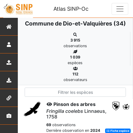
Atlas SINP-Oc
Commune de Dio-et-Valquières (34)
3 915
observations
1 039
espèces
112
observateurs
Pinson des arbres
Fringilla coelebs
Linnaeus,
1758
69
observations
Dernière observation en
2024
Fiche espèce