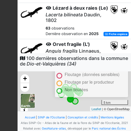
Lézard à deux raies (Le)
Lacerta bilineata
Daudin,
1802
63
observations
Dernière observation en
2025
Fiche espèce
Orvet fragile (L')
Anguis fragilis
Linnaeus,
1758
100 dernières observations dans la commune
Cluster
de
Dio-et-Valquières (34)
62
observations
En attente de validation régionale
Dernière observation en
2025
Fiche espèce
Floutage (données sensibles)
+
Crapaud épineux (Le)
Floutage par le producteur
−
Bufo spinosus
(Daudin, 1803)
Non floutées
59
observations
Dernière observation en
2019
Fiche espèce
5 km
Leaflet
| © OpenStreetMap
Chevreuil européen
Capreolus capreolus
(Linnaeus,
Accueil
|
SINP de l'Occitanie
|
Conception et crédits
|
Mentions légales
1758)
Atlas SINP-Oc - Atlas de la faune et de la flore du SINP de l'Occitanie, 2021
Réalisé avec
GeoNature-atlas
, développé par le
Parc national des Écrins