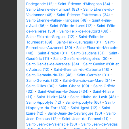
Radegonde (12)
-
Saint-Étienne-d'Albagnan (34)
-
Saint-Étienne-de-Tulmont (82)
-
Saint-Étienne-du-
Valdonnez (48)
-
Saint-Étienne-Estréchoux (34)
-
Saint-Étienne-Vallée-Française (48)
-
Saint-Féliu-
d'Avall (66)
-
Saint-Félix-de-Lunel (12)
-
Saint-Félix-
de-Pallières (30)
-
Saint-Félix-de-Rieutord (09)
-
Saint-Félix-de-Sorgues (12)
-
Saint-Félix-de-
Tournegat (09)
-
Saint-Félix-Lauragais (31)
-
Saint-
Florent-sur-Auzonnet (30)
-
Saint-Flour-de-Mercoire
(48)
-
Saint-Frajou (31)
-
Saint-Gaudens (31)
-
Saint-
Gaudéric (11)
-
Saint-Geniès-de-Malgoirès (30)
-
Saint-Geniès-de-Varensal (34)
-
Saint Geniez d'Olt et
d'Aubrac (12)
-
Saint-Germain-de-Calberte (48)
-
Saint-Germain-du-Teil (48)
-
Saint-Germier (31)
-
Saint-Gervais (30)
-
Saint-Gervais-sur-Mare (34)
-
Saint-Gilles (30)
-
Saint-Girons (09)
-
Saint-Griède
(32)
-
Saint-Guilhem-le-Désert (34)
-
Saint-Hilaire
(11)
-
Saint-Hilaire (46)
-
Saint-Hilaire-de-Lavit (48)
-
Saint-Hippolyte (12)
-
Saint-Hippolyte (66)
-
Saint-
Hippolyte-du-Fort (30)
-
Saint-Igest (12)
-
Saint-
Izaire (12)
-
Saint-Jean-de-Ceyrargues (30)
-
Saint-
Jean-Delnous (12)
-
Saint-Jean-de-Paracol (11)
-
Saint-Jean-de-Valériscle (30)
-
Saint-Jean-de-Védas