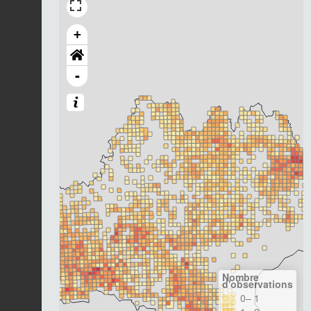
+
-
Nombre
d'observations
0– 1