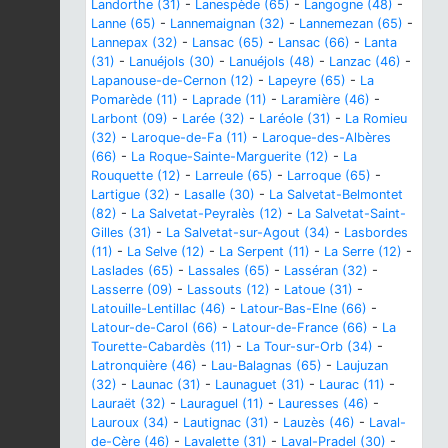
Landorthe (31)
-
Lanespède (65)
-
Langogne (48)
-
Lanne (65)
-
Lannemaignan (32)
-
Lannemezan (65)
-
Lannepax (32)
-
Lansac (65)
-
Lansac (66)
-
Lanta
(31)
-
Lanuéjols (30)
-
Lanuéjols (48)
-
Lanzac (46)
-
Lapanouse-de-Cernon (12)
-
Lapeyre (65)
-
La
Pomarède (11)
-
Laprade (11)
-
Laramière (46)
-
Larbont (09)
-
Larée (32)
-
Laréole (31)
-
La Romieu
(32)
-
Laroque-de-Fa (11)
-
Laroque-des-Albères
(66)
-
La Roque-Sainte-Marguerite (12)
-
La
Rouquette (12)
-
Larreule (65)
-
Larroque (65)
-
Lartigue (32)
-
Lasalle (30)
-
La Salvetat-Belmontet
(82)
-
La Salvetat-Peyralès (12)
-
La Salvetat-Saint-
Gilles (31)
-
La Salvetat-sur-Agout (34)
-
Lasbordes
(11)
-
La Selve (12)
-
La Serpent (11)
-
La Serre (12)
-
Laslades (65)
-
Lassales (65)
-
Lasséran (32)
-
Lasserre (09)
-
Lassouts (12)
-
Latoue (31)
-
Latouille-Lentillac (46)
-
Latour-Bas-Elne (66)
-
Latour-de-Carol (66)
-
Latour-de-France (66)
-
La
Tourette-Cabardès (11)
-
La Tour-sur-Orb (34)
-
Latronquière (46)
-
Lau-Balagnas (65)
-
Laujuzan
(32)
-
Launac (31)
-
Launaguet (31)
-
Laurac (11)
-
Lauraët (32)
-
Lauraguel (11)
-
Lauresses (46)
-
Lauroux (34)
-
Lautignac (31)
-
Lauzès (46)
-
Laval-
de-Cère (46)
-
Lavalette (31)
-
Laval-Pradel (30)
-