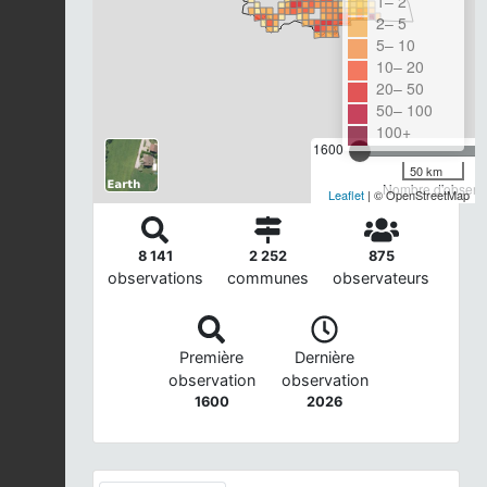
1– 2
2– 5
5– 10
10– 20
20– 50
50– 100
100+
1600
50 km
Nombre d'observa
Leaflet
| © OpenStreetMap
8 141
2 252
875
observations
communes
observateurs
Première
Dernière
observation
observation
1600
2026