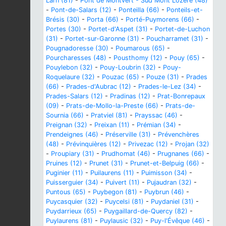
Larn (81)
-
Pont de Montvert - Sud Mont Lozère (48)
-
Pont-de-Salars (12)
-
Ponteilla (66)
-
Ponteils-et-
Brésis (30)
-
Porta (66)
-
Porté-Puymorens (66)
-
Portes (30)
-
Portet-d'Aspet (31)
-
Portet-de-Luchon
(31)
-
Portet-sur-Garonne (31)
-
Poucharramet (31)
-
Pougnadoresse (30)
-
Poumarous (65)
-
Pourcharesses (48)
-
Pousthomy (12)
-
Pouy (65)
-
Pouylebon (32)
-
Pouy-Loubrin (32)
-
Pouy-
Roquelaure (32)
-
Pouzac (65)
-
Pouze (31)
-
Prades
(66)
-
Prades-d'Aubrac (12)
-
Prades-le-Lez (34)
-
Prades-Salars (12)
-
Pradinas (12)
-
Prat-Bonrepaux
(09)
-
Prats-de-Mollo-la-Preste (66)
-
Prats-de-
Sournia (66)
-
Pratviel (81)
-
Prayssac (46)
-
Preignan (32)
-
Preixan (11)
-
Prémian (34)
-
Prendeignes (46)
-
Préserville (31)
-
Prévenchères
(48)
-
Prévinquières (12)
-
Privezac (12)
-
Projan (32)
-
Proupiary (31)
-
Prudhomat (46)
-
Prugnanes (66)
-
Pruines (12)
-
Prunet (31)
-
Prunet-et-Belpuig (66)
-
Puginier (11)
-
Puilaurens (11)
-
Puimisson (34)
-
Puisserguier (34)
-
Puivert (11)
-
Pujaudran (32)
-
Puntous (65)
-
Puybegon (81)
-
Puybrun (46)
-
Puycasquier (32)
-
Puycelsi (81)
-
Puydaniel (31)
-
Puydarrieux (65)
-
Puygaillard-de-Quercy (82)
-
Puylaurens (81)
-
Puylausic (32)
-
Puy-l'Évêque (46)
-