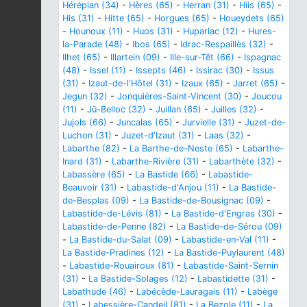
Hérépian (34)
-
Hères (65)
-
Herran (31)
-
Hiis (65)
-
His (31)
-
Hitte (65)
-
Horgues (65)
-
Houeydets (65)
-
Hounoux (11)
-
Huos (31)
-
Huparlac (12)
-
Hures-
la-Parade (48)
-
Ibos (65)
-
Idrac-Respaillès (32)
-
Ilhet (65)
-
Illartein (09)
-
Ille-sur-Têt (66)
-
Ispagnac
(48)
-
Issel (11)
-
Issepts (46)
-
Issirac (30)
-
Issus
(31)
-
Izaut-de-l'Hôtel (31)
-
Izaux (65)
-
Jarret (65)
-
Jegun (32)
-
Jonquières-Saint-Vincent (30)
-
Joucou
(11)
-
Jû-Belloc (32)
-
Juillan (65)
-
Juilles (32)
-
Jujols (66)
-
Juncalas (65)
-
Jurvielle (31)
-
Juzet-de-
Luchon (31)
-
Juzet-d'Izaut (31)
-
Laas (32)
-
Labarthe (82)
-
La Barthe-de-Neste (65)
-
Labarthe-
Inard (31)
-
Labarthe-Rivière (31)
-
Labarthète (32)
-
Labassère (65)
-
La Bastide (66)
-
Labastide-
Beauvoir (31)
-
Labastide-d'Anjou (11)
-
La Bastide-
de-Besplas (09)
-
La Bastide-de-Bousignac (09)
-
Labastide-de-Lévis (81)
-
La Bastide-d'Engras (30)
-
Labastide-de-Penne (82)
-
La Bastide-de-Sérou (09)
-
La Bastide-du-Salat (09)
-
Labastide-en-Val (11)
-
La Bastide-Pradines (12)
-
La Bastide-Puylaurent (48)
-
Labastide-Rouairoux (81)
-
Labastide-Saint-Sernin
(31)
-
La Bastide-Solages (12)
-
Labastidette (31)
-
Labathude (46)
-
Labécède-Lauragais (11)
-
Labège
(31)
-
Labessière-Candeil (81)
-
La Bezole (11)
-
La