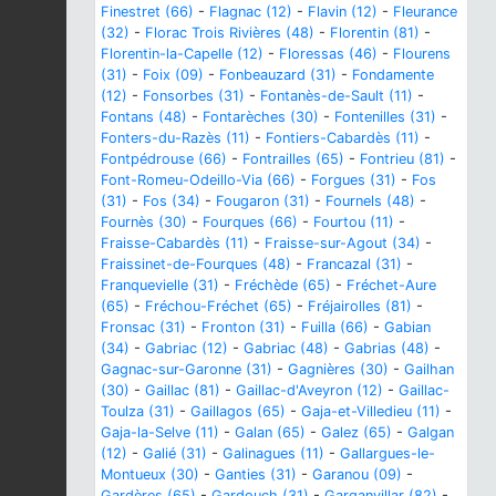
Finestret (66)
-
Flagnac (12)
-
Flavin (12)
-
Fleurance
(32)
-
Florac Trois Rivières (48)
-
Florentin (81)
-
Florentin-la-Capelle (12)
-
Floressas (46)
-
Flourens
(31)
-
Foix (09)
-
Fonbeauzard (31)
-
Fondamente
(12)
-
Fonsorbes (31)
-
Fontanès-de-Sault (11)
-
Fontans (48)
-
Fontarèches (30)
-
Fontenilles (31)
-
Fonters-du-Razès (11)
-
Fontiers-Cabardès (11)
-
Fontpédrouse (66)
-
Fontrailles (65)
-
Fontrieu (81)
-
Font-Romeu-Odeillo-Via (66)
-
Forgues (31)
-
Fos
(31)
-
Fos (34)
-
Fougaron (31)
-
Fournels (48)
-
Fournès (30)
-
Fourques (66)
-
Fourtou (11)
-
Fraisse-Cabardès (11)
-
Fraisse-sur-Agout (34)
-
Fraissinet-de-Fourques (48)
-
Francazal (31)
-
Franquevielle (31)
-
Fréchède (65)
-
Fréchet-Aure
(65)
-
Fréchou-Fréchet (65)
-
Fréjairolles (81)
-
Fronsac (31)
-
Fronton (31)
-
Fuilla (66)
-
Gabian
(34)
-
Gabriac (12)
-
Gabriac (48)
-
Gabrias (48)
-
Gagnac-sur-Garonne (31)
-
Gagnières (30)
-
Gailhan
(30)
-
Gaillac (81)
-
Gaillac-d'Aveyron (12)
-
Gaillac-
Toulza (31)
-
Gaillagos (65)
-
Gaja-et-Villedieu (11)
-
Gaja-la-Selve (11)
-
Galan (65)
-
Galez (65)
-
Galgan
(12)
-
Galié (31)
-
Galinagues (11)
-
Gallargues-le-
Montueux (30)
-
Ganties (31)
-
Garanou (09)
-
Gardères (65)
-
Gardouch (31)
-
Garganvillar (82)
-