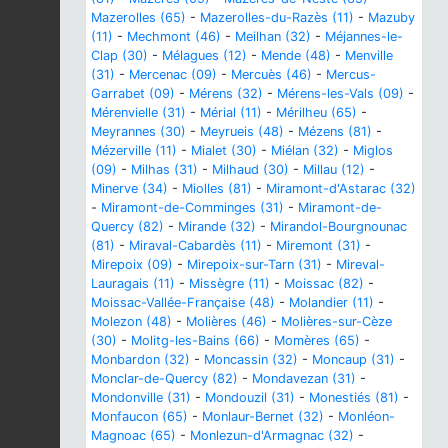
Mazerolles (65)
-
Mazerolles-du-Razès (11)
-
Mazuby
(11)
-
Mechmont (46)
-
Meilhan (32)
-
Méjannes-le-
Clap (30)
-
Mélagues (12)
-
Mende (48)
-
Menville
(31)
-
Mercenac (09)
-
Mercuès (46)
-
Mercus-
Garrabet (09)
-
Mérens (32)
-
Mérens-les-Vals (09)
-
Mérenvielle (31)
-
Mérial (11)
-
Mérilheu (65)
-
Meyrannes (30)
-
Meyrueis (48)
-
Mézens (81)
-
Mézerville (11)
-
Mialet (30)
-
Miélan (32)
-
Miglos
(09)
-
Milhas (31)
-
Milhaud (30)
-
Millau (12)
-
Minerve (34)
-
Miolles (81)
-
Miramont-d'Astarac (32)
-
Miramont-de-Comminges (31)
-
Miramont-de-
Quercy (82)
-
Mirande (32)
-
Mirandol-Bourgnounac
(81)
-
Miraval-Cabardès (11)
-
Miremont (31)
-
Mirepoix (09)
-
Mirepoix-sur-Tarn (31)
-
Mireval-
Lauragais (11)
-
Missègre (11)
-
Moissac (82)
-
Moissac-Vallée-Française (48)
-
Molandier (11)
-
Molezon (48)
-
Molières (46)
-
Molières-sur-Cèze
(30)
-
Molitg-les-Bains (66)
-
Momères (65)
-
Monbardon (32)
-
Moncassin (32)
-
Moncaup (31)
-
Monclar-de-Quercy (82)
-
Mondavezan (31)
-
Mondonville (31)
-
Mondouzil (31)
-
Monestiés (81)
-
Monfaucon (65)
-
Monlaur-Bernet (32)
-
Monléon-
Magnoac (65)
-
Monlezun-d'Armagnac (32)
-