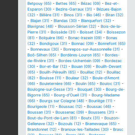
Betpouy (65)
-
Bettes (65)
-
Bézac (09)
-
Bez-et-
Esparon (30)
-
Bezins-Garraux (31)
-
Bézues-Bajon
(32)
-
Billière (31)
-
Binos (31)
-
Bio (46)
-
Biran (32)
-
Blajan (31)
-
Blandas (30)
-
Blanquefort (32)
-
Blavignac (48)
-
Blousson-Sérian (32)
-
Bois-de-la-
Pierre (31)
-
Boissède (31)
-
Boisset (34)
-
Boissezon
(81)
-
Bolquère (66)
-
Bonac-Irazein (09)
-
Bonas
(32)
-
Bondigoux (31)
-
Bonnac (09)
-
Bonnefont (65)
-
Bonnevaux (30)
-
Bonrepos-sur-Aussonnelle (31)
-
Boô-Silhen (65)
-
Bordères-Louron (65)
-
Bordes-
de-Rivière (31)
-
Bordes-Uchentein (09)
-
Bordezac
(30)
-
Bor-et-Bar (12)
-
Bouan (09)
-
Bouilh-Devant
(65)
-
Bouilh-Péreuilh (65)
-
Bouillac (12)
-
Bouillac
(82)
-
Bouisse (11)
-
Boulaur (32)
-
Boule-d'Amont
(66)
-
Bouleternère (66)
-
Boulin (65)
-
Bouloc (31)
-
Boulogne-sur-Gesse (31)
-
Bouquet (30)
-
Bourg-de-
Bigorre (65)
-
Bourg-d'Oueil (31)
-
Bourg-Madame
(66)
-
Bourgs sur Colagne (48)
-
Bouriège (11)
-
Bourigeole (11)
-
Boussac (12)
-
Boussac (46)
-
Boussan (31)
-
Boussenac (09)
-
Boussens (31)
-
Bout-du-Pont-de-Larn (81)
-
Boutx (31)
-
Bouzon-
Gellenave (32)
-
Bozouls (12)
-
Bramevaque (65)
-
Brandonnet (12)
-
Branoux-les-Taillades (30)
-
Brasc