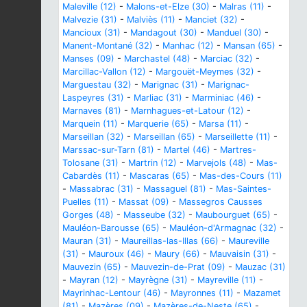
Maleville (12)
-
Malons-et-Elze (30)
-
Malras (11)
-
Malvezie (31)
-
Malviès (11)
-
Manciet (32)
-
Mancioux (31)
-
Mandagout (30)
-
Manduel (30)
-
Manent-Montané (32)
-
Manhac (12)
-
Mansan (65)
-
Manses (09)
-
Marchastel (48)
-
Marciac (32)
-
Marcillac-Vallon (12)
-
Margouët-Meymes (32)
-
Marguestau (32)
-
Marignac (31)
-
Marignac-
Laspeyres (31)
-
Marliac (31)
-
Marminiac (46)
-
Marnaves (81)
-
Marnhagues-et-Latour (12)
-
Marquein (11)
-
Marquerie (65)
-
Marsa (11)
-
Marseillan (32)
-
Marseillan (65)
-
Marseillette (11)
-
Marssac-sur-Tarn (81)
-
Martel (46)
-
Martres-
Tolosane (31)
-
Martrin (12)
-
Marvejols (48)
-
Mas-
Cabardès (11)
-
Mascaras (65)
-
Mas-des-Cours (11)
-
Massabrac (31)
-
Massaguel (81)
-
Mas-Saintes-
Puelles (11)
-
Massat (09)
-
Massegros Causses
Gorges (48)
-
Masseube (32)
-
Maubourguet (65)
-
Mauléon-Barousse (65)
-
Mauléon-d'Armagnac (32)
-
Mauran (31)
-
Maureillas-las-Illas (66)
-
Maureville
(31)
-
Mauroux (46)
-
Maury (66)
-
Mauvaisin (31)
-
Mauvezin (65)
-
Mauvezin-de-Prat (09)
-
Mauzac (31)
-
Mayran (12)
-
Mayrègne (31)
-
Mayreville (11)
-
Mayrinhac-Lentour (46)
-
Mayronnes (11)
-
Mazamet
(81)
-
Mazères (09)
-
Mazères-de-Neste (65)
-