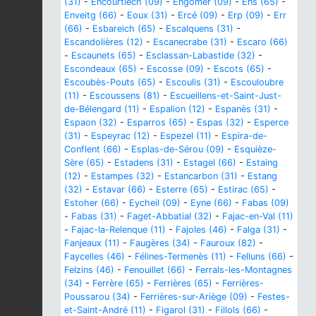
(31)
-
Encourtiech (09)
-
Engomer (09)
-
Ens (65)
-
Enveitg (66)
-
Eoux (31)
-
Ercé (09)
-
Erp (09)
-
Err
(66)
-
Esbareich (65)
-
Escalquens (31)
-
Escandolières (12)
-
Escanecrabe (31)
-
Escaro (66)
-
Escaunets (65)
-
Esclassan-Labastide (32)
-
Escondeaux (65)
-
Escosse (09)
-
Escots (65)
-
Escoubès-Pouts (65)
-
Escoulis (31)
-
Escouloubre
(11)
-
Escoussens (81)
-
Escueillens-et-Saint-Just-
de-Bélengard (11)
-
Espalion (12)
-
Espanès (31)
-
Espaon (32)
-
Esparros (65)
-
Espas (32)
-
Esperce
(31)
-
Espeyrac (12)
-
Espezel (11)
-
Espira-de-
Conflent (66)
-
Esplas-de-Sérou (09)
-
Esquièze-
Sère (65)
-
Estadens (31)
-
Estagel (66)
-
Estaing
(12)
-
Estampes (32)
-
Estancarbon (31)
-
Estang
(32)
-
Estavar (66)
-
Esterre (65)
-
Estirac (65)
-
Estoher (66)
-
Eycheil (09)
-
Eyne (66)
-
Fabas (09)
-
Fabas (31)
-
Faget-Abbatial (32)
-
Fajac-en-Val (11)
-
Fajac-la-Relenque (11)
-
Fajoles (46)
-
Falga (31)
-
Fanjeaux (11)
-
Faugères (34)
-
Fauroux (82)
-
Faycelles (46)
-
Félines-Termenès (11)
-
Felluns (66)
-
Felzins (46)
-
Fenouillet (66)
-
Ferrals-les-Montagnes
(34)
-
Ferrère (65)
-
Ferrières (65)
-
Ferrières-
Poussarou (34)
-
Ferrières-sur-Ariège (09)
-
Festes-
et-Saint-André (11)
-
Figarol (31)
-
Fillols (66)
-