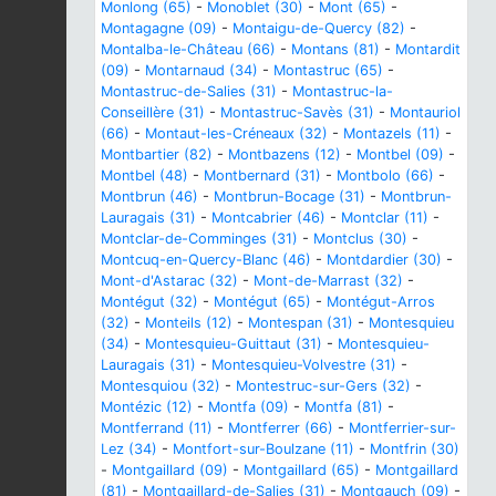
Monlong (65)
-
Monoblet (30)
-
Mont (65)
-
Montagagne (09)
-
Montaigu-de-Quercy (82)
-
Montalba-le-Château (66)
-
Montans (81)
-
Montardit
(09)
-
Montarnaud (34)
-
Montastruc (65)
-
Montastruc-de-Salies (31)
-
Montastruc-la-
Conseillère (31)
-
Montastruc-Savès (31)
-
Montauriol
(66)
-
Montaut-les-Créneaux (32)
-
Montazels (11)
-
Montbartier (82)
-
Montbazens (12)
-
Montbel (09)
-
Montbel (48)
-
Montbernard (31)
-
Montbolo (66)
-
Montbrun (46)
-
Montbrun-Bocage (31)
-
Montbrun-
Lauragais (31)
-
Montcabrier (46)
-
Montclar (11)
-
Montclar-de-Comminges (31)
-
Montclus (30)
-
Montcuq-en-Quercy-Blanc (46)
-
Montdardier (30)
-
Mont-d'Astarac (32)
-
Mont-de-Marrast (32)
-
Montégut (32)
-
Montégut (65)
-
Montégut-Arros
(32)
-
Monteils (12)
-
Montespan (31)
-
Montesquieu
(34)
-
Montesquieu-Guittaut (31)
-
Montesquieu-
Lauragais (31)
-
Montesquieu-Volvestre (31)
-
Montesquiou (32)
-
Montestruc-sur-Gers (32)
-
Montézic (12)
-
Montfa (09)
-
Montfa (81)
-
Montferrand (11)
-
Montferrer (66)
-
Montferrier-sur-
Lez (34)
-
Montfort-sur-Boulzane (11)
-
Montfrin (30)
-
Montgaillard (09)
-
Montgaillard (65)
-
Montgaillard
(81)
-
Montgaillard-de-Salies (31)
-
Montgauch (09)
-