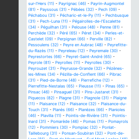
sur-l'Hers (11)
-
Payrignac (46)
-
Payrin-Augmontel
(81)
-
Payssous (31)
-
Pébées (32)
-
Pech (09)
-
Péchabou (31)
-
Pécharic-et-le-Py (11)
-
Pechbusque
(31)
-
Pech-Luna (11)
-
Pégairolles-de-l'Escalette
(34)
-
Péguilhan (31)
-
Pelouse (48)
-
Penne (81)
-
Perchède (32)
-
Péré (65)
-
Péret (34)
-
Perles-et-
Castelet (09)
-
Perpignan (66)
-
Perville (82)
-
Pessoulens (32)
-
Peyre en Aubrac (48)
-
Peyrefitte-
du-Razès (11)
-
Peyreleau (12)
-
Peyremale (30)
-
Peyrestortes (66)
-
Peyret-Saint-André (65)
-
Peyrole (81)
-
Peyrolles (11)
-
Peyrolles (30)
-
Peyrouzet (31)
-
Peyrusse-Grande (32)
-
Pézènes-
les-Mines (34)
-
Pézilla-de-Conflent (66)
-
Pibrac
(31)
-
Pied-de-Borne (48)
-
Pierrefiche (12)
-
Pierrefitte-Nestalas (65)
-
Pieusse (11)
-
Pinas (65)
-
Pinsac (46)
-
Pinsaguel (31)
-
Pins-Justaret (31)
-
Piquecos (82)
-
Plagne (31)
-
Plagnole (31)
-
Plaigne
(11)
-
Plaisance (12)
-
Plaisance (32)
-
Plaisance-du-
Touch (31)
-
Planès (66)
-
Planèzes (66)
-
Planioles
(46)
-
Plavilla (11)
-
Pointis-de-Rivière (31)
-
Pointis-
Inard (31)
-
Pomarède (46)
-
Pomas (11)
-
Pomayrols
(12)
-
Pommiers (30)
-
Pompiac (32)
-
Ponlat-
Taillebourg (31)
-
Ponsan-Soubiran (32)
-
Pont-de-