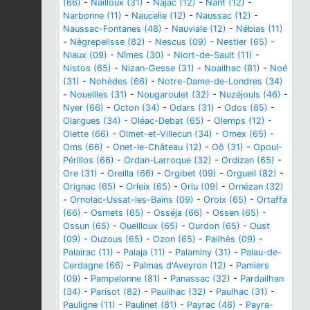
(66)
-
Nailloux (31)
-
Najac (12)
-
Nant (12)
-
Narbonne (11)
-
Naucelle (12)
-
Naussac (12)
-
Naussac-Fontanes (48)
-
Nauviale (12)
-
Nébias (11)
-
Nègrepelisse (82)
-
Nescus (09)
-
Nestier (65)
-
Niaux (09)
-
Nîmes (30)
-
Niort-de-Sault (11)
-
Nistos (65)
-
Nizan-Gesse (31)
-
Noailhac (81)
-
Noé
(31)
-
Nohèdes (66)
-
Notre-Dame-de-Londres (34)
-
Noueilles (31)
-
Nougaroulet (32)
-
Nuzéjouls (46)
-
Nyer (66)
-
Octon (34)
-
Odars (31)
-
Odos (65)
-
Olargues (34)
-
Oléac-Debat (65)
-
Olemps (12)
-
Olette (66)
-
Olmet-et-Villecun (34)
-
Omex (65)
-
Oms (66)
-
Onet-le-Château (12)
-
Oô (31)
-
Opoul-
Périllos (66)
-
Ordan-Larroque (32)
-
Ordizan (65)
-
Ore (31)
-
Oreilla (66)
-
Orgibet (09)
-
Orgueil (82)
-
Orignac (65)
-
Orleix (65)
-
Orlu (09)
-
Ornézan (32)
-
Ornolac-Ussat-les-Bains (09)
-
Oroix (65)
-
Ortaffa
(66)
-
Osmets (65)
-
Osséja (66)
-
Ossen (65)
-
Ossun (65)
-
Oueilloux (65)
-
Ourdon (65)
-
Oust
(09)
-
Ouzous (65)
-
Ozon (65)
-
Pailhès (09)
-
Palairac (11)
-
Palaja (11)
-
Palaminy (31)
-
Palau-de-
Cerdagne (66)
-
Palmas d'Aveyron (12)
-
Pamiers
(09)
-
Pampelonne (81)
-
Panassac (32)
-
Pardailhan
(34)
-
Parisot (82)
-
Pauilhac (32)
-
Paulhac (31)
-
Pauligne (11)
-
Paulinet (81)
-
Payrac (46)
-
Payra-