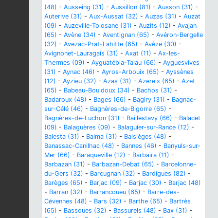
(48)
-
Ausseing (31)
-
Aussillon (81)
-
Ausson (31)
-
Auterive (31)
-
Aux-Aussat (32)
-
Auzas (31)
-
Auzat
(09)
-
Auzeville-Tolosane (31)
-
Auzits (12)
-
Avajan
(65)
-
Avène (34)
-
Aventignan (65)
-
Avéron-Bergelle
(32)
-
Avezac-Prat-Lahitte (65)
-
Avèze (30)
-
Avignonet-Lauragais (31)
-
Axat (11)
-
Ax-les-
Thermes (09)
-
Ayguatébia-Talau (66)
-
Ayguesvives
(31)
-
Aynac (46)
-
Ayros-Arbouix (65)
-
Ayssènes
(12)
-
Ayzieu (32)
-
Azas (31)
-
Azereix (65)
-
Azet
(65)
-
Babeau-Bouldoux (34)
-
Bachos (31)
-
Badaroux (48)
-
Bages (66)
-
Bagiry (31)
-
Bagnac-
sur-Célé (46)
-
Bagnères-de-Bigorre (65)
-
Bagnères-de-Luchon (31)
-
Baillestavy (66)
-
Balacet
(09)
-
Balaguères (09)
-
Balaguier-sur-Rance (12)
-
Balesta (31)
-
Balma (31)
-
Balsièges (48)
-
Banassac-Canilhac (48)
-
Bannes (46)
-
Banyuls-sur-
Mer (66)
-
Baraqueville (12)
-
Barbaira (11)
-
Barbazan (31)
-
Barbazan-Debat (65)
-
Barcelonne-
du-Gers (32)
-
Barcugnan (32)
-
Bardigues (82)
-
Barèges (65)
-
Barjac (09)
-
Barjac (30)
-
Barjac (48)
-
Barran (32)
-
Barrancoueu (65)
-
Barre-des-
Cévennes (48)
-
Bars (32)
-
Barthe (65)
-
Bartrès
(65)
-
Bassoues (32)
-
Bassurels (48)
-
Bax (31)
-