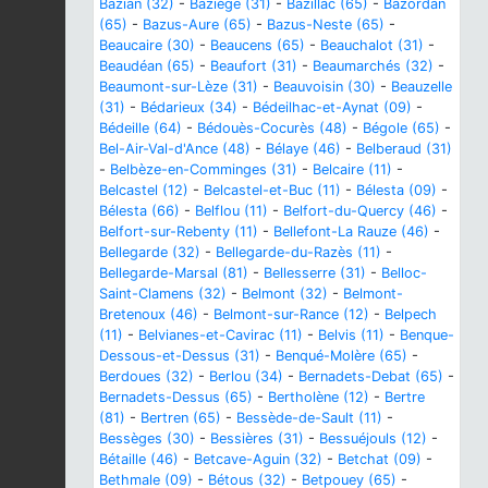
Bazian (32)
-
Baziège (31)
-
Bazillac (65)
-
Bazordan
(65)
-
Bazus-Aure (65)
-
Bazus-Neste (65)
-
Beaucaire (30)
-
Beaucens (65)
-
Beauchalot (31)
-
Beaudéan (65)
-
Beaufort (31)
-
Beaumarchés (32)
-
Beaumont-sur-Lèze (31)
-
Beauvoisin (30)
-
Beauzelle
(31)
-
Bédarieux (34)
-
Bédeilhac-et-Aynat (09)
-
Bédeille (64)
-
Bédouès-Cocurès (48)
-
Bégole (65)
-
Bel-Air-Val-d'Ance (48)
-
Bélaye (46)
-
Belberaud (31)
-
Belbèze-en-Comminges (31)
-
Belcaire (11)
-
Belcastel (12)
-
Belcastel-et-Buc (11)
-
Bélesta (09)
-
Bélesta (66)
-
Belflou (11)
-
Belfort-du-Quercy (46)
-
Belfort-sur-Rebenty (11)
-
Bellefont-La Rauze (46)
-
Bellegarde (32)
-
Bellegarde-du-Razès (11)
-
Bellegarde-Marsal (81)
-
Bellesserre (31)
-
Belloc-
Saint-Clamens (32)
-
Belmont (32)
-
Belmont-
Bretenoux (46)
-
Belmont-sur-Rance (12)
-
Belpech
(11)
-
Belvianes-et-Cavirac (11)
-
Belvis (11)
-
Benque-
Dessous-et-Dessus (31)
-
Benqué-Molère (65)
-
Berdoues (32)
-
Berlou (34)
-
Bernadets-Debat (65)
-
Bernadets-Dessus (65)
-
Bertholène (12)
-
Bertre
(81)
-
Bertren (65)
-
Bessède-de-Sault (11)
-
Bessèges (30)
-
Bessières (31)
-
Bessuéjouls (12)
-
Bétaille (46)
-
Betcave-Aguin (32)
-
Betchat (09)
-
Bethmale (09)
-
Bétous (32)
-
Betpouey (65)
-