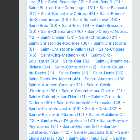
Lez (31)
-
Saint-Beauzély (12)
-
Saint-Benoît (11)
-
Saint-Bertrand-de-Comminges (31)
-
Saint-Blancard
(32)
-
Saint-Bonnet-de-Chirac (48)
-
Saint-Bonnet-
de-Salendrinque (30)
-
Saint Bonnet-Laval (48)
-
Saint-Brès (30)
-
Saint-Brès (34)
-
Saint-Bresson
(30)
-
Saint-Chamarand (46)
-
Saint-Chély-d'Aubrac
(12)
-
Saint-Chinian (34)
-
Saint-Christaud (31)
-
Saint-Christol-de-Rodières (30)
-
Saint-Christophe
(81)
-
Saint-Christophe-Vallon (12)
-
Saint-Cirgues
(46)
-
Saint-Cirq-Madelon (46)
-
Saint-Cirq-
Souillaguet (46)
-
Saint-Clar (32)
-
Saint-Clément-de-
Rivière (34)
-
Saint-Côme-d'Olt (12)
-
Saint-Couat-
du-Razès (11)
-
Saint-Denis (11)
-
Saint-Denis (30)
-
Saint-Denis-lès-Martel (46)
-
Sainte-Anastasie (30)
-
Sainte-Aurence-Cazaux (32)
-
Sainte-Cécile-
d'Andorge (30)
-
Sainte-Colombe-sur-Guette (11)
-
Sainte-Colombe-sur-l'Hers (11)
-
Sainte-Croix-de-
Caderle (30)
-
Sainte-Croix-Vallée-Française (48)
-
Sainte-Croix-Volvestre (09)
-
Sainte-Dode (32)
-
Sainte-Eulalie-de-Cernon (12)
-
Sainte-Eulalie-d'Olt
(12)
-
Sainte-Foy-d'Aigrefeuille (31)
-
Sainte-Foy-de-
Peyrolières (31)
-
Sainte-Gemme (81)
-
Sainte-
Juliette-sur-Viaur (12)
-
Sainte-Léocadie (66)
-
Saint-
Élix-d'Astarac (32)
-
Saint-Élix-Theux (32)
-
Sainte-