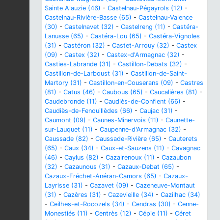
Sainte Alauzie (46)
-
Castelnau-Pégayrols (12)
-
Castelnau-Rivière-Basse (65)
-
Castelnau-Valence
(30)
-
Castelnavet (32)
-
Castelreng (11)
-
Castéra-
Lanusse (65)
-
Castéra-Lou (65)
-
Castéra-Vignoles
(31)
-
Castéron (32)
-
Castet-Arrouy (32)
-
Castex
(09)
-
Castex (32)
-
Castex-d'Armagnac (32)
-
Casties-Labrande (31)
-
Castillon-Debats (32)
-
Castillon-de-Larboust (31)
-
Castillon-de-Saint-
Martory (31)
-
Castillon-en-Couserans (09)
-
Castres
(81)
-
Catus (46)
-
Caubous (65)
-
Caucalières (81)
-
Caudebronde (11)
-
Caudiès-de-Conflent (66)
-
Caudiès-de-Fenouillèdes (66)
-
Caujac (31)
-
Caumont (09)
-
Caunes-Minervois (11)
-
Caunette-
sur-Lauquet (11)
-
Caupenne-d'Armagnac (32)
-
Caussade (82)
-
Caussade-Rivière (65)
-
Cauterets
(65)
-
Caux (34)
-
Caux-et-Sauzens (11)
-
Cavagnac
(46)
-
Caylus (82)
-
Cazalrenoux (11)
-
Cazaubon
(32)
-
Cazaunous (31)
-
Cazaux-Debat (65)
-
Cazaux-Fréchet-Anéran-Camors (65)
-
Cazaux-
Layrisse (31)
-
Cazavet (09)
-
Cazeneuve-Montaut
(31)
-
Cazères (31)
-
Cazevieille (34)
-
Cazilhac (34)
-
Ceilhes-et-Rocozels (34)
-
Cendras (30)
-
Cenne-
Monestiés (11)
-
Centrès (12)
-
Cépie (11)
-
Céret