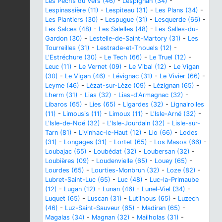
Les Pechs du Vers (46)
-
Lespignan (34)
-
Lespinassière (11)
-
Lespiteau (31)
-
Les Plans (34)
-
Les Plantiers (30)
-
Lespugue (31)
-
Lesquerde (66)
-
Les Salces (48)
-
Les Salelles (48)
-
Les Salles-du-
Gardon (30)
-
Lestelle-de-Saint-Martory (31)
-
Les
Tourreilles (31)
-
Lestrade-et-Thouels (12)
-
L'Estréchure (30)
-
Le Tech (66)
-
Le Truel (12)
-
Leuc (11)
-
Le Vernet (09)
-
Le Vibal (12)
-
Le Vigan
(30)
-
Le Vigan (46)
-
Lévignac (31)
-
Le Vivier (66)
-
Leyme (46)
-
Lézat-sur-Lèze (09)
-
Lézignan (65)
-
Lherm (31)
-
Lias (32)
-
Lias-d'Armagnac (32)
-
Libaros (65)
-
Lies (65)
-
Ligardes (32)
-
Lignairolles
(11)
-
Limousis (11)
-
Limoux (11)
-
L'Isle-Arné (32)
-
L'Isle-de-Noé (32)
-
L'Isle-Jourdain (32)
-
Lisle-sur-
Tarn (81)
-
Livinhac-le-Haut (12)
-
Llo (66)
-
Lodes
(31)
-
Longages (31)
-
Lortet (65)
-
Los Masos (66)
-
Loubajac (65)
-
Loubédat (32)
-
Loubersan (32)
-
Loubières (09)
-
Loudenvielle (65)
-
Louey (65)
-
Lourdes (65)
-
Lourties-Monbrun (32)
-
Loze (82)
-
Lubret-Saint-Luc (65)
-
Luc (48)
-
Luc-la-Primaube
(12)
-
Lugan (12)
-
Lunan (46)
-
Lunel-Viel (34)
-
Luquet (65)
-
Luscan (31)
-
Lutilhous (65)
-
Luzech
(46)
-
Luz-Saint-Sauveur (65)
-
Madiran (65)
-
Magalas (34)
-
Magnan (32)
-
Mailholas (31)
-