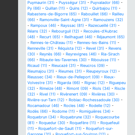
Puymaurin (31)
-
Puysségur (31)
-
Puyvalador (66)
-
Py (66)
-
Quillan (11)
-
Quins (12)
-
Quirbajou (11)
-
Rabastens-de-Bigorre (65)
-
Rabouillet (66)
-
Railleu
(66)
-
Ramonville-Saint-Agne (31)
-
Ramouzens (32)
-
Rampoux (46)
-
Rayssac (81)
-
Razecueillé (31)
-
Réans (32)
-
Rebourguil (12)
-
Recoules-d'Aubrac
(48)
-
Recurt (65)
-
Reilhaguet (46)
-
Réjaumont (65)
-
Rennes-le-Château (11)
-
Rennes-les-Bains (11)
-
Renneville (31)
-
Réquista (12)
-
Revel (31)
-
Revens
(30)
-
Reynès (66)
-
Reyrevignes (46)
-
Ria-Sirach
(66)
-
Ribaute-les-Tavernes (30)
-
Ribouisse (11)
-
Ricaud (11)
-
Rieucazé (31)
-
Rieucros (09)
-
Rieumajou (31)
-
Rieumes (31)
-
Rieupeyroux (12)
-
Rieussec (34)
-
Rieux-de-Pelleport (09)
-
Rieux-
Volvestre (31)
-
Rigarda (66)
-
Rignac (12)
-
Riguepeu
(32)
-
Rimeize (48)
-
Rimont (09)
-
Riols (34)
-
Riscle
(32)
-
Rivel (11)
-
Rivèrenert (09)
-
Rivières (30)
-
Rivière-sur-Tarn (12)
-
Robiac-Rochessadoule (30)
-
Rocamadour (46)
-
Rocles (48)
-
Rodelle (12)
-
Rodès (66)
-
Rodome (11)
-
Romiguières (34)
-
Roquebrun (34)
-
Roquebrune (32)
-
Roquecourbe
(81)
-
Roquedur (30)
-
Roquefère (11)
-
Roquefeuil
(11)
-
Roquefort-de-Sault (11)
-
Roquefort-sur-
Garonne (31)
-
Roquefort-sur-Soulzon (12)
-