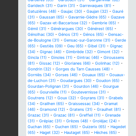
Garidech (31)
-
Garin (31)
-
Garrevaques (81)
-
Gatuzières (48)
-
Gaujac (30)
-
Gaujan (32)
-
Gauré
(31)
-
Gaussan (65)
-
Gavarnie-Gèdre (65)
-
Gazave
(65)
-
Gazax-et-Baccarisse (32)
-
Gembrie (65)
-
Gémil (31)
-
Générargues (30)
-
Générest (65)
-
Génolhac (30)
-
Génos (31)
-
Génos (65)
-
Gensac-
de-Boulogne (31)
-
Gensac-sur-Garonne (31)
-
Gerde
(65)
-
Gestiès (09)
-
Geu (65)
-
Gibel (31)
-
Gignac
(34)
-
Gignac (46)
-
Gimbrède (32)
-
Gimont (32)
-
Gincla (11)
-
Ginoles (11)
-
Gintrac (46)
-
Giroussens
(81)
-
Gissac (12)
-
Glorianes (66)
-
Golinhac (12)
-
Gondrin (32)
-
Gorges du Tarn Causses (48)
-
Gorniès (34)
-
Gorses (46)
-
Gouaux (65)
-
Gouaux-
de-Luchon (31)
-
Goudargues (30)
-
Goudon (65)
-
Gourdan-Polignan (31)
-
Gourdon (46)
-
Gourgue
(65)
-
Gourvieille (11)
-
Goutevernisse (31)
-
Goutrens (12)
-
Goux (32)
-
Goyrans (31)
-
Grabels
(34)
-
Grailhen (65)
-
Graissessac (34)
-
Gramat
(46)
-
Gramond (12)
-
Gratens (31)
-
Graulhet (81)
-
Grazac (31)
-
Grazac (81)
-
Greffeil (11)
-
Grenade
(31)
-
Grépiac (31)
-
Grèzes (48)
-
Groléjac (24)
-
Guchan (65)
-
Guchen (65)
-
Guizerix (65)
-
Hagedet
(65)
-
Haget (32)
-
Hautaget (65)
-
Hèches (65)
-