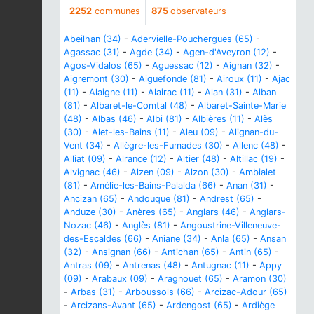
2252
communes
875
observateurs
Abeilhan (34)
-
Adervielle-Pouchergues (65)
-
Agassac (31)
-
Agde (34)
-
Agen-d'Aveyron (12)
-
Agos-Vidalos (65)
-
Aguessac (12)
-
Aignan (32)
-
Aigremont (30)
-
Aiguefonde (81)
-
Airoux (11)
-
Ajac
(11)
-
Alaigne (11)
-
Alairac (11)
-
Alan (31)
-
Alban
(81)
-
Albaret-le-Comtal (48)
-
Albaret-Sainte-Marie
(48)
-
Albas (46)
-
Albi (81)
-
Albières (11)
-
Alès
(30)
-
Alet-les-Bains (11)
-
Aleu (09)
-
Alignan-du-
Vent (34)
-
Allègre-les-Fumades (30)
-
Allenc (48)
-
Alliat (09)
-
Alrance (12)
-
Altier (48)
-
Altillac (19)
-
Alvignac (46)
-
Alzen (09)
-
Alzon (30)
-
Ambialet
(81)
-
Amélie-les-Bains-Palalda (66)
-
Anan (31)
-
Ancizan (65)
-
Andouque (81)
-
Andrest (65)
-
Anduze (30)
-
Anères (65)
-
Anglars (46)
-
Anglars-
Nozac (46)
-
Anglès (81)
-
Angoustrine-Villeneuve-
des-Escaldes (66)
-
Aniane (34)
-
Anla (65)
-
Ansan
(32)
-
Ansignan (66)
-
Antichan (65)
-
Antin (65)
-
Antras (09)
-
Antrenas (48)
-
Antugnac (11)
-
Appy
(09)
-
Arabaux (09)
-
Aragnouet (65)
-
Aramon (30)
-
Arbas (31)
-
Arboussols (66)
-
Arcizac-Adour (65)
-
Arcizans-Avant (65)
-
Ardengost (65)
-
Ardiège