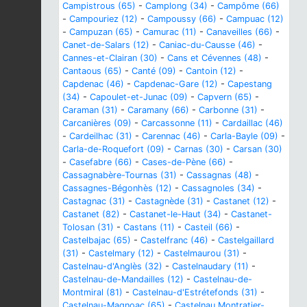
Campistrous (65)
-
Camplong (34)
-
Campôme (66)
-
Campouriez (12)
-
Campoussy (66)
-
Campuac (12)
-
Campuzan (65)
-
Camurac (11)
-
Canaveilles (66)
-
Canet-de-Salars (12)
-
Caniac-du-Causse (46)
-
Cannes-et-Clairan (30)
-
Cans et Cévennes (48)
-
Cantaous (65)
-
Canté (09)
-
Cantoin (12)
-
Capdenac (46)
-
Capdenac-Gare (12)
-
Capestang
(34)
-
Capoulet-et-Junac (09)
-
Capvern (65)
-
Caraman (31)
-
Caramany (66)
-
Carbonne (31)
-
Carcanières (09)
-
Carcassonne (11)
-
Cardaillac (46)
-
Cardeilhac (31)
-
Carennac (46)
-
Carla-Bayle (09)
-
Carla-de-Roquefort (09)
-
Carnas (30)
-
Carsan (30)
-
Casefabre (66)
-
Cases-de-Pène (66)
-
Cassagnabère-Tournas (31)
-
Cassagnas (48)
-
Cassagnes-Bégonhès (12)
-
Cassagnoles (34)
-
Castagnac (31)
-
Castagnède (31)
-
Castanet (12)
-
Castanet (82)
-
Castanet-le-Haut (34)
-
Castanet-
Tolosan (31)
-
Castans (11)
-
Casteil (66)
-
Castelbajac (65)
-
Castelfranc (46)
-
Castelgaillard
(31)
-
Castelmary (12)
-
Castelmaurou (31)
-
Castelnau-d'Anglès (32)
-
Castelnaudary (11)
-
Castelnau-de-Mandailles (12)
-
Castelnau-de-
Montmiral (81)
-
Castelnau-d'Estrétefonds (31)
-
Castelnau-Magnoac (65)
-
Castelnau Montratier-