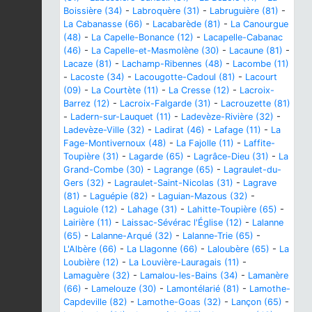
Boissière (34)
-
Labroquère (31)
-
Labruguière (81)
-
La Cabanasse (66)
-
Lacabarède (81)
-
La Canourgue
(48)
-
La Capelle-Bonance (12)
-
Lacapelle-Cabanac
(46)
-
La Capelle-et-Masmolène (30)
-
Lacaune (81)
-
Lacaze (81)
-
Lachamp-Ribennes (48)
-
Lacombe (11)
-
Lacoste (34)
-
Lacougotte-Cadoul (81)
-
Lacourt
(09)
-
La Courtète (11)
-
La Cresse (12)
-
Lacroix-
Barrez (12)
-
Lacroix-Falgarde (31)
-
Lacrouzette (81)
-
Ladern-sur-Lauquet (11)
-
Ladevèze-Rivière (32)
-
Ladevèze-Ville (32)
-
Ladirat (46)
-
Lafage (11)
-
La
Fage-Montivernoux (48)
-
La Fajolle (11)
-
Laffite-
Toupière (31)
-
Lagarde (65)
-
Lagrâce-Dieu (31)
-
La
Grand-Combe (30)
-
Lagrange (65)
-
Lagraulet-du-
Gers (32)
-
Lagraulet-Saint-Nicolas (31)
-
Lagrave
(81)
-
Laguépie (82)
-
Laguian-Mazous (32)
-
Laguiole (12)
-
Lahage (31)
-
Lahitte-Toupière (65)
-
Lairière (11)
-
Laissac-Sévérac l'Église (12)
-
Lalanne
(65)
-
Lalanne-Arqué (32)
-
Lalanne-Trie (65)
-
L'Albère (66)
-
La Llagonne (66)
-
Laloubère (65)
-
La
Loubière (12)
-
La Louvière-Lauragais (11)
-
Lamaguère (32)
-
Lamalou-les-Bains (34)
-
Lamanère
(66)
-
Lamelouze (30)
-
Lamontélarié (81)
-
Lamothe-
Capdeville (82)
-
Lamothe-Goas (32)
-
Lançon (65)
-