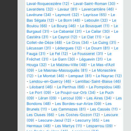
Laval-Roquecezière (12)
-
Laval-Saint-Roman (30)
-
Lavardens (32)
-
Lavaur (81)
-
Lavercantière (46)
-
Lavérune (34)
-
Laymont (32)
-
Layrisse (65)
-
Le
Bas Ségala (12)
-
Le Born (48)
-
Leboulin (32)
-
Le
Boulou (66)
-
Le Bourg (46)
-
Le Bousquet (11)
-
Le
Burgaud (31)
-
Le Cabanial (31)
-
Le Cailar (30)
-
Le
Castéra (31)
-
Le Cayrol (12)
-
Le Clat (11)
-
Le
Collet-de-Dèze (48)
-
Le Cros (34)
-
Le Cuing (31)
-
Lécussan (31)
-
Lédergues (12)
-
Le Dourn (81)
-
Le
Fauga (31)
-
Le Fel (12)
-
Le Fousseret (31)
-
Le
Fréchet (31)
-
Le Garn (30)
-
Léguevin (31)
-
Le
Houga (32)
-
Le Malzieu-Ville (48)
-
Le Mas-d'Azil
(09)
-
Le Masnau-Massuguiès (81)
-
Le Monastère
(12)
-
Le Montat (46)
-
Lempaut (81)
-
Le Nayrac (12)
-
Lendou-en-Quercy (46)
-
Lentillac-Saint-Blaise (46)
-
Léobard (46)
-
Le Perthus (66)
-
Le Pompidou (48)
-
Le Port (09)
-
Le Poujol-sur-Orb (34)
-
Le Puch
(09)
-
Léran (09)
-
Lercoul (09)
-
Les Aires (34)
-
Les
Bondons (48)
-
Les Bordes-sur-Arize (09)
-
Les
Brunels (11)
-
Les Cammazes (81)
-
Les Cassés (11)
-
Les Cluses (66)
-
Les Costes-Gozon (12)
-
Lescure
(09)
-
Lescure-Jaoul (12)
-
Lescurry (65)
-
Les
Hermaux (48)
-
Les Martys (11)
-
Lesparrou (09)
-