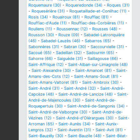
Roquemaure (30)
-
Roqueredonde (34)
-
Roques (31)
-
Roquesérière (31)
-
Roquetaillade-et-Conilhac (11)
-
Rosis (34)
-
Rouairoux (81)
-
Rouffiac (81)
-
Rouffiac-d'Aude (11)
-
Rouffiac-des-Corbières (11)
-
Roullens (11)
-
Roussennac (12)
-
Rousses (48)
-
Rousson (30)
-
Rouze (09)
-
Sabadel-Latronquière
(46)
-
Sabadel-Lauzès (46)
-
Sabarros (65)
-
Sabonnères (31)
-
Sabran (30)
-
Saccourvielle (31)
-
Sacoué (65)
-
Sadeillan (32)
-
Sadournin (65)
-
Sahorre (66)
-
Saiguède (31)
-
Saillagouse (66)
-
Saint-Affrique (12)
-
Saint-Alban-sur-Limagnole (48)
-
Saint-Alexandre (30)
-
Saint-Amancet (81)
-
Saint-
Amans-des-Cots (12)
-
Saint-Amans-Soult (81)
-
Saint-Amans-Valtoret (81)
-
Saint-Ambroix (30)
-
Saint-André (31)
-
Saint-André (32)
-
Saint-André-
Capcèze (48)
-
Saint-André-de-Lancize (48)
-
Saint-
André-de-Majencoules (30)
-
Saint-André-de-
Roquepertuis (30)
-
Saint-André-de-Sangonis (34)
-
Saint-André-de-Valborgne (30)
-
Saint-André-de-
Vézines (12)
-
Saint-André-d'Olérargues (30)
-
Saint-
Arroman (65)
-
Saint-Aunès (34)
-
Saint-Aunix-
Lengros (32)
-
Saint-Aventin (31)
-
Saint-Avit (81)
-
Saint-Bauzély (30)
-
Saint-Bauzile (48)
-
Saint-Béat-