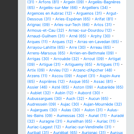
(31)
-
Arfons (81)
-
Argein (09)
-
Argelès-Bagnères
(65)
-
Argelès-sur-Mer (66)
-
Argelliers (34)
-
Argences en Aubrac (12)
-
Arguenos (31)
-
Argut-
Dessous (31)
-
Aries-Espénan (65)
-
Arifat (81)
-
Arignac (09)
-
Arles-sur-Tech (66)
-
Arlos (31)
-
Armous-et-Cau (32)
-
Arnac-sur-Dourdou (12)
-
Arnaud-Guilhem (31)
-
Arné (65)
-
Arphy (30)
-
Arques (11)
-
Arques (12)
-
Arras-en-Lavedan (65)
-
Arrayou-Lahitte (65)
-
Arre (30)
-
Arreau (65)
-
Arrens-Marsous (65)
-
Arrien-en-Bethmale (09)
-
Arrigas (30)
-
Arrouède (32)
-
Arrout (09)
-
Artigat
(09)
-
Artigue (31)
-
Artiguemy (65)
-
Artigues (11)
-
Artix (09)
-
Arvieu (12)
-
Arzenc-d'Apcher (48)
-
Arzens (11)
-
Ascou (09)
-
Aspet (31)
-
Aspin-Aure
(65)
-
Asprières (12)
-
Asque (65)
-
Assac (81)
-
Assier (46)
-
Asté (65)
-
Aston (09)
-
Aubarède (65)
-
Aubiet (32)
-
Aubin (12)
-
Aubord (30)
-
Aubussargues (30)
-
Auch (32)
-
Aucun (65)
-
Audressein (09)
-
Aujac (30)
-
Aujan-Mournède (32)
-
Aujargues (30)
-
Aulas (30)
-
Aulon (31)
-
Aulus-
les-Bains (09)
-
Aumessas (30)
-
Aunat (11)
-
Auradé
(32)
-
Auragne (31)
-
Aureilhan (65)
-
Auriac (11)
-
Auriac-Lagast (12)
-
Auriac-sur-Vendinelle (31)
-
Auribail (31)
-
Auriébat (65)
-
Aurignac (31)
-
Auroux