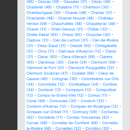
(66)
-
Cescau (09)
-
Cessales (31)
-
Cézac (46)
-
Chadenet (48)
-
Chalabre (11)
-
Chambon (30)
-
Chamborigaud (30)
-
Chanac (48)
-
Charlas (31)
-
Chastanier (48)
-
Chastel-Nouvel (48)
-
Château-
Verdun (09)
-
Chauchailles (48)
-
Chaudeyrac (48)
-
Chaum (31)
-
Chein-Dessus (31)
-
Chélan (32)
-
Chelle-Debat (65)
-
Chèze (65)
-
Chusclan (30)
-
Ciadoux (31)
-
Cier-de-Luchon (31)
-
Cier-de-Rivière
(31)
-
Cierp-Gaud (31)
-
Cieutat (65)
-
Cintegabelle
(31)
-
Citou (11)
-
Clairvaux-d'Aveyron (12)
-
Clarac
(31)
-
Clarac (65)
-
Clara-Villerach (66)
-
Clarens
(65)
-
Clarensac (30)
-
Claret (34)
-
Clermont (09)
-
Clermont-le-Fort (31)
-
Clermont-Pouyguillès (32)
-
Clermont-Soubiran (47)
-
Codalet (66)
-
Cœur de
Causse (46)
-
Colognac (30)
-
Colombières-sur-Orb
(34)
-
Colombiès (12)
-
Combaillaux (34)
-
Combes
(34)
-
Combret (12)
-
Compeyre (12)
-
Compolibat
(12)
-
Comps-la-Grand-Ville (12)
-
Comus (11)
-
Conat (66)
-
Concoules (30)
-
Condom (32)
-
Condom-d'Aubrac (12)
-
Conques-en-Rouergue (12)
-
Conques-sur-Orbiel (11)
-
Contrazy (09)
-
Corbarieu
(82)
-
Corbières (11)
-
Cordes-Tolosannes (82)
-
Cornac (46)
-
Corneilla-de-Conflent (66)
-
Corneilla-
la-Rivière (66)
-
Corneillan (32)
-
Cornillon (30)
-