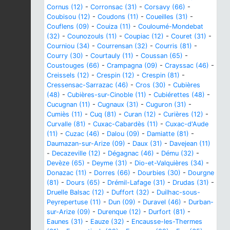
Cornus (12)
-
Corronsac (31)
-
Corsavy (66)
-
Coubisou (12)
-
Coudons (11)
-
Coueilles (31)
-
Couflens (09)
-
Couiza (11)
-
Couloumé-Mondebat
(32)
-
Counozouls (11)
-
Coupiac (12)
-
Couret (31)
-
Courniou (34)
-
Courrensan (32)
-
Courris (81)
-
Courry (30)
-
Courtauly (11)
-
Coussan (65)
-
Coustouges (66)
-
Crampagna (09)
-
Crayssac (46)
-
Creissels (12)
-
Crespin (12)
-
Crespin (81)
-
Cressensac-Sarrazac (46)
-
Cros (30)
-
Cubières
(48)
-
Cubières-sur-Cinoble (11)
-
Cubiérettes (48)
-
Cucugnan (11)
-
Cugnaux (31)
-
Cuguron (31)
-
Cumiès (11)
-
Cuq (81)
-
Curan (12)
-
Curières (12)
-
Curvalle (81)
-
Cuxac-Cabardès (11)
-
Cuxac-d'Aude
(11)
-
Cuzac (46)
-
Dalou (09)
-
Damiatte (81)
-
Daumazan-sur-Arize (09)
-
Daux (31)
-
Davejean (11)
-
Decazeville (12)
-
Dégagnac (46)
-
Dému (32)
-
Devèze (65)
-
Deyme (31)
-
Dio-et-Valquières (34)
-
Donazac (11)
-
Dorres (66)
-
Dourbies (30)
-
Dourgne
(81)
-
Dours (65)
-
Drémil-Lafage (31)
-
Drudas (31)
-
Druelle Balsac (12)
-
Duffort (32)
-
Duilhac-sous-
Peyrepertuse (11)
-
Dun (09)
-
Duravel (46)
-
Durban-
sur-Arize (09)
-
Durenque (12)
-
Durfort (81)
-
Eaunes (31)
-
Eauze (32)
-
Encausse-les-Thermes