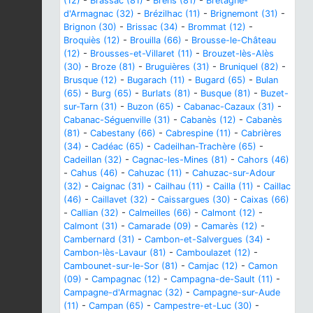
(12)
-
Brassac (81)
-
Brens (81)
-
Bretagne-
d'Armagnac (32)
-
Brézilhac (11)
-
Brignemont (31)
-
Brignon (30)
-
Brissac (34)
-
Brommat (12)
-
Broquiès (12)
-
Brouilla (66)
-
Brousse-le-Château
(12)
-
Brousses-et-Villaret (11)
-
Brouzet-lès-Alès
(30)
-
Broze (81)
-
Bruguières (31)
-
Bruniquel (82)
-
Brusque (12)
-
Bugarach (11)
-
Bugard (65)
-
Bulan
(65)
-
Burg (65)
-
Burlats (81)
-
Busque (81)
-
Buzet-
sur-Tarn (31)
-
Buzon (65)
-
Cabanac-Cazaux (31)
-
Cabanac-Séguenville (31)
-
Cabanès (12)
-
Cabanès
(81)
-
Cabestany (66)
-
Cabrespine (11)
-
Cabrières
(34)
-
Cadéac (65)
-
Cadeilhan-Trachère (65)
-
Cadeillan (32)
-
Cagnac-les-Mines (81)
-
Cahors (46)
-
Cahus (46)
-
Cahuzac (11)
-
Cahuzac-sur-Adour
(32)
-
Caignac (31)
-
Cailhau (11)
-
Cailla (11)
-
Caillac
(46)
-
Caillavet (32)
-
Caissargues (30)
-
Caixas (66)
-
Callian (32)
-
Calmeilles (66)
-
Calmont (12)
-
Calmont (31)
-
Camarade (09)
-
Camarès (12)
-
Cambernard (31)
-
Cambon-et-Salvergues (34)
-
Cambon-lès-Lavaur (81)
-
Camboulazet (12)
-
Cambounet-sur-le-Sor (81)
-
Camjac (12)
-
Camon
(09)
-
Campagnac (12)
-
Campagna-de-Sault (11)
-
Campagne-d'Armagnac (32)
-
Campagne-sur-Aude
(11)
-
Campan (65)
-
Campestre-et-Luc (30)
-