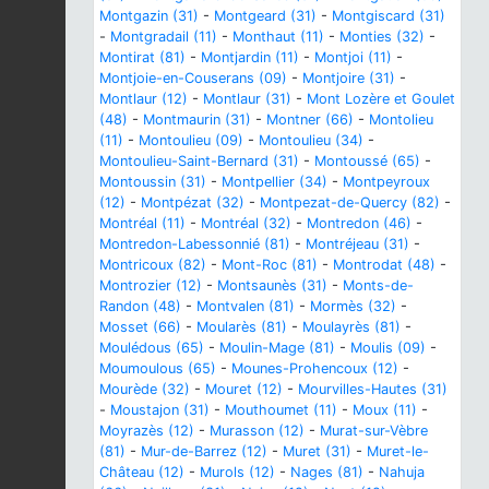
Montgazin (31)
-
Montgeard (31)
-
Montgiscard (31)
-
Montgradail (11)
-
Monthaut (11)
-
Monties (32)
-
Montirat (81)
-
Montjardin (11)
-
Montjoi (11)
-
Montjoie-en-Couserans (09)
-
Montjoire (31)
-
Montlaur (12)
-
Montlaur (31)
-
Mont Lozère et Goulet
(48)
-
Montmaurin (31)
-
Montner (66)
-
Montolieu
(11)
-
Montoulieu (09)
-
Montoulieu (34)
-
Montoulieu-Saint-Bernard (31)
-
Montoussé (65)
-
Montoussin (31)
-
Montpellier (34)
-
Montpeyroux
(12)
-
Montpézat (32)
-
Montpezat-de-Quercy (82)
-
Montréal (11)
-
Montréal (32)
-
Montredon (46)
-
Montredon-Labessonnié (81)
-
Montréjeau (31)
-
Montricoux (82)
-
Mont-Roc (81)
-
Montrodat (48)
-
Montrozier (12)
-
Montsaunès (31)
-
Monts-de-
Randon (48)
-
Montvalen (81)
-
Mormès (32)
-
Mosset (66)
-
Moularès (81)
-
Moulayrès (81)
-
Moulédous (65)
-
Moulin-Mage (81)
-
Moulis (09)
-
Moumoulous (65)
-
Mounes-Prohencoux (12)
-
Mourède (32)
-
Mouret (12)
-
Mourvilles-Hautes (31)
-
Moustajon (31)
-
Mouthoumet (11)
-
Moux (11)
-
Moyrazès (12)
-
Murasson (12)
-
Murat-sur-Vèbre
(81)
-
Mur-de-Barrez (12)
-
Muret (31)
-
Muret-le-
Château (12)
-
Murols (12)
-
Nages (81)
-
Nahuja