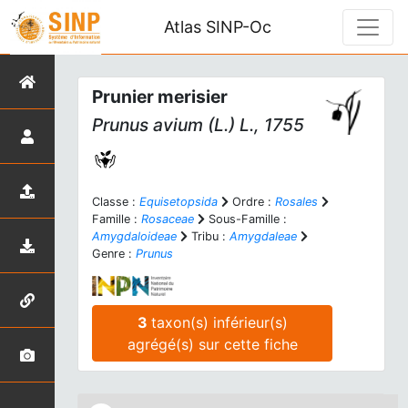
Atlas SINP-Oc
Prunier merisier
Prunus avium
(L.) L., 1755
Classe :
Equisetopsida
Ordre :
Rosales
Famille :
Rosaceae
Sous-Famille :
Amygdaloideae
Tribu :
Amygdaleae
Genre :
Prunus
3
taxon(s) inférieur(s)
agrégé(s) sur cette fiche