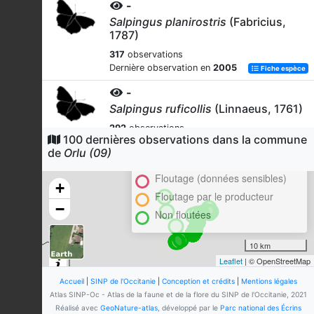
-
Salpingus planirostris
(Fabricius,
1787)
317
observations
Dernière observation en
2005
Fiche espèce
-
Salpingus ruficollis
(Linnaeus, 1761)
292
observations
100 dernières observations dans la commune
Cluster
Dernière observation en
2005
Fiche espèce
de
Orlu (09)
En attente de validation régionale
-
Floutage (données sensibles)
Cryptophagus
Herbst, 1792
+
Floutage par le producteur
285
observations
−
Non floutées
Dernière observation en
2005
Fiche espèce
Desman des Pyrénées
10 km
Galemys pyrenaicus
(É.
Leaflet
| © OpenStreetMap
Geoffroy Saint-Hilaire, 1811)
Accueil
|
SINP de l'Occitanie
|
Conception et crédits
|
Mentions légales
281
observations
Atlas SINP-Oc - Atlas de la faune et de la flore du SINP de l'Occitanie, 2021
Dernière observation en
2025
Fiche espèce
Réalisé avec
GeoNature-atlas
, développé par le
Parc national des Écrins