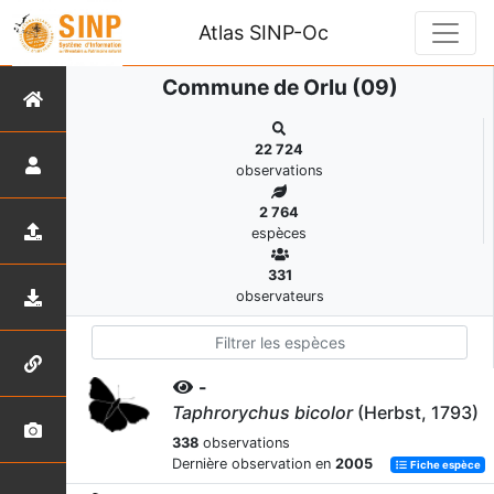
Atlas SINP-Oc
Commune de Orlu (09)
22 724
observations
2 764
espèces
331
observateurs
-
Taphrorychus bicolor
(Herbst, 1793)
338
observations
Dernière observation en
2005
Fiche espèce