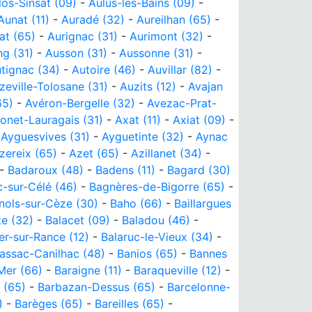
los-Sinsat (09)
-
Aulus-les-Bains (09)
-
Aunat (11)
-
Auradé (32)
-
Aureilhan (65)
-
at (65)
-
Aurignac (31)
-
Aurimont (32)
-
ng (31)
-
Ausson (31)
-
Aussonne (31)
-
tignac (34)
-
Autoire (46)
-
Auvillar (82)
-
zeville-Tolosane (31)
-
Auzits (12)
-
Avajan
65)
-
Avéron-Bergelle (32)
-
Avezac-Prat-
onet-Lauragais (31)
-
Axat (11)
-
Axiat (09)
-
-
Ayguesvives (31)
-
Ayguetinte (32)
-
Aynac
zereix (65)
-
Azet (65)
-
Azillanet (34)
-
-
Badaroux (48)
-
Badens (11)
-
Bagard (30)
-sur-Célé (46)
-
Bagnères-de-Bigorre (65)
-
nols-sur-Cèze (30)
-
Baho (66)
-
Baillargues
te (32)
-
Balacet (09)
-
Baladou (46)
-
er-sur-Rance (12)
-
Balaruc-le-Vieux (34)
-
assac-Canilhac (48)
-
Banios (65)
-
Bannes
Mer (66)
-
Baraigne (11)
-
Baraqueville (12)
-
 (65)
-
Barbazan-Dessus (65)
-
Barcelonne-
)
-
Barèges (65)
-
Bareilles (65)
-