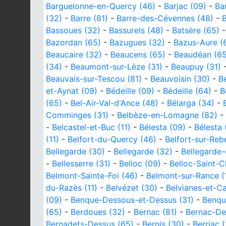
Barguelonne-en-Quercy (46)
-
Barjac (09)
-
Ba
(32)
-
Barre (81)
-
Barre-des-Cévennes (48)
-
B
Bassoues (32)
-
Bassurels (48)
-
Batsère (65)
Bazordan (65)
-
Bazugues (32)
-
Bazus-Aure (
Beaucaire (32)
-
Beaucens (65)
-
Beaudéan (65
(34)
-
Beaumont-sur-Lèze (31)
-
Beaupuy (31)
Beauvais-sur-Tescou (81)
-
Beauvoisin (30)
-
B
et-Aynat (09)
-
Bédeille (09)
-
Bédeille (64)
-
B
(65)
-
Bel-Air-Val-d'Ance (48)
-
Bélarga (34)
-
Comminges (31)
-
Belbèze-en-Lomagne (82)
-
-
Belcastel-et-Buc (11)
-
Bélesta (09)
-
Bélesta 
(11)
-
Belfort-du-Quercy (46)
-
Belfort-sur-Rebe
Bellegarde (30)
-
Bellegarde (32)
-
Bellegarde-
-
Bellesserre (31)
-
Belloc (09)
-
Belloc-Saint-C
Belmont-Sainte-Foi (46)
-
Belmont-sur-Rance (
du-Razès (11)
-
Belvézet (30)
-
Belvianes-et-Ca
(09)
-
Benque-Dessous-et-Dessus (31)
-
Benqu
(65)
-
Berdoues (32)
-
Bernac (81)
-
Bernac-De
Bernadets-Dessus (65)
-
Bernis (30)
-
Berriac (