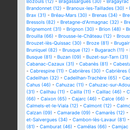
Bozouls (12)
-
Bragassargues (30)
-
Bragayrac 
Brandonnet (12)
-
Branoux-les-Taillades (30)
-
Brax (31)
-
Bréau-Mars (30)
-
Brenas (34)
-
Bre
Bressols (82)
-
Bretagne-d'Armagnac (32)
-
Br
Brignemont (31)
-
Brignon (30)
-
Brion (48)
-
B
Brouilla (66)
-
Brousse-le-Château (12)
-
Brouss
Brouzet-lès-Quissac (30)
-
Broze (81)
-
Brugair
Bruniquel (82)
-
Brusque (12)
-
Bugarach (11)
-
Busque (81)
-
Buzan (09)
-
Buzet-sur-Tarn (31)
Cabanac-Cazaux (31)
-
Cabanès (81)
-
Cabest
-
Cabrespine (11)
-
Cabrières (30)
-
Cabrières 
Cadeilhan (32)
-
Cadeilhan-Trachère (65)
-
Cad
Cahus (46)
-
Cahuzac (11)
-
Cahuzac-sur-Adou
(31)
-
Cailhau (11)
-
Cailla (11)
-
Caillac (46)
-
C
(66)
-
Caixon (65)
-
Cajarc (46)
-
Calce (66)
-
Calmels-et-le-Viala (12)
-
Calmont (12)
-
Calmo
Calzan (09)
-
Camarade (09)
-
Camarès (12)
-
et-Salvergues (34)
-
Cambon-lès-Lavaur (81)
(81)
-
Camburat (46)
-
Camélas (66)
-
Camjac 