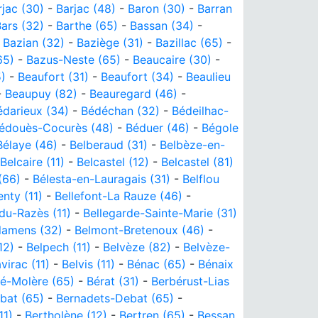
rjac (30)
-
Barjac (48)
-
Baron (30)
-
Barran
ars (32)
-
Barthe (65)
-
Bassan (34)
-
-
Bazian (32)
-
Baziège (31)
-
Bazillac (65)
-
65)
-
Bazus-Neste (65)
-
Beaucaire (30)
-
)
-
Beaufort (31)
-
Beaufort (34)
-
Beaulieu
-
Beaupuy (82)
-
Beauregard (46)
-
édarieux (34)
-
Bédéchan (32)
-
Bédeilhac-
édouès-Cocurès (48)
-
Béduer (46)
-
Bégole
Bélaye (46)
-
Belberaud (31)
-
Belbèze-en-
Belcaire (11)
-
Belcastel (12)
-
Belcastel (81)
(66)
-
Bélesta-en-Lauragais (31)
-
Belflou
nty (11)
-
Bellefont-La Rauze (46)
-
du-Razès (11)
-
Bellegarde-Sainte-Marie (31)
lamens (32)
-
Belmont-Bretenoux (46)
-
12)
-
Belpech (11)
-
Belvèze (82)
-
Belvèze-
virac (11)
-
Belvis (11)
-
Bénac (65)
-
Bénaix
é-Molère (65)
-
Bérat (31)
-
Berbérust-Lias
bat (65)
-
Bernadets-Debat (65)
-
11)
-
Bertholène (12)
-
Bertren (65)
-
Bessan