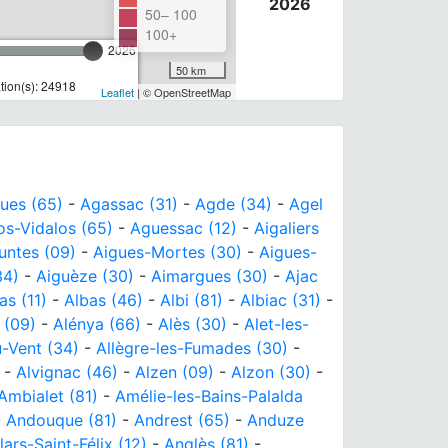
2026
50– 100
100+
2026
50 km
ion(s): 24918
Leaflet
| © OpenStreetMap
ues (65)
-
Agassac (31)
-
Agde (34)
-
Agel
s-Vidalos (65)
-
Aguessac (12)
-
Aigaliers
untes (09)
-
Aigues-Mortes (30)
-
Aigues-
34)
-
Aiguèze (30)
-
Aimargues (30)
-
Ajac
as (11)
-
Albas (46)
-
Albi (81)
-
Albiac (31)
-
 (09)
-
Alénya (66)
-
Alès (30)
-
Alet-les-
-Vent (34)
-
Allègre-les-Fumades (30)
-
-
Alvignac (46)
-
Alzen (09)
-
Alzon (30)
-
Ambialet (81)
-
Amélie-les-Bains-Palalda
-
Andouque (81)
-
Andrest (65)
-
Anduze
ars-Saint-Félix (12)
-
Anglès (81)
-