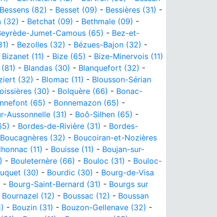
Bessens (82)
-
Besset (09)
-
Bessières (31)
-
 (32)
-
Betchat (09)
-
Bethmale (09)
-
Beyrède-Jumet-Camous (65)
-
Bez-et-
31)
-
Bezolles (32)
-
Bézues-Bajon (32)
-
-
Bizanet (11)
-
Bize (65)
-
Bize-Minervois (11)
 (81)
-
Blandas (30)
-
Blanquefort (32)
-
ziert (32)
-
Blomac (11)
-
Blousson-Sérian
oissières (30)
-
Bolquère (66)
-
Bonac-
nnefont (65)
-
Bonnemazon (65)
-
r-Aussonnelle (31)
-
Boô-Silhen (65)
-
65)
-
Bordes-de-Rivière (31)
-
Bordes-
Boucagnères (32)
-
Boucoiran-et-Nozières
lhonnac (11)
-
Bouisse (11)
-
Boujan-sur-
)
-
Bouleternère (66)
-
Bouloc (31)
-
Bouloc-
uquet (30)
-
Bourdic (30)
-
Bourg-de-Visa
)
-
Bourg-Saint-Bernard (31)
-
Bourgs sur
-
Bournazel (12)
-
Boussac (12)
-
Boussan
1)
-
Bouzin (31)
-
Bouzon-Gellenave (32)
-