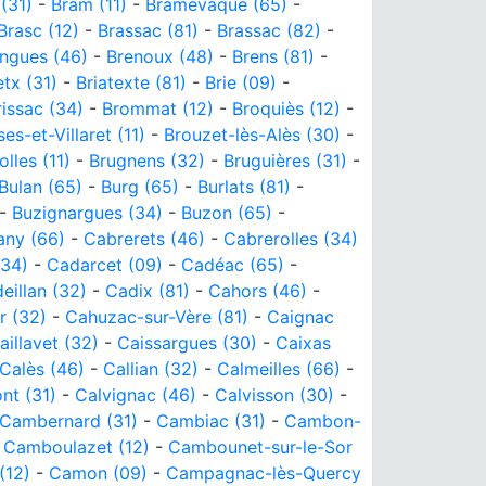
(31)
-
Bram (11)
-
Bramevaque (65)
-
Brasc (12)
-
Brassac (81)
-
Brassac (82)
-
ngues (46)
-
Brenoux (48)
-
Brens (81)
-
etx (31)
-
Briatexte (81)
-
Brie (09)
-
rissac (34)
-
Brommat (12)
-
Broquiès (12)
-
es-et-Villaret (11)
-
Brouzet-lès-Alès (30)
-
olles (11)
-
Brugnens (32)
-
Bruguières (31)
-
Bulan (65)
-
Burg (65)
-
Burlats (81)
-
-
Buzignargues (34)
-
Buzon (65)
-
any (66)
-
Cabrerets (46)
-
Cabrerolles (34)
(34)
-
Cadarcet (09)
-
Cadéac (65)
-
eillan (32)
-
Cadix (81)
-
Cahors (46)
-
r (32)
-
Cahuzac-sur-Vère (81)
-
Caignac
aillavet (32)
-
Caissargues (30)
-
Caixas
Calès (46)
-
Callian (32)
-
Calmeilles (66)
-
nt (31)
-
Calvignac (46)
-
Calvisson (30)
-
Cambernard (31)
-
Cambiac (31)
-
Cambon-
-
Camboulazet (12)
-
Cambounet-sur-le-Sor
(12)
-
Camon (09)
-
Campagnac-lès-Quercy