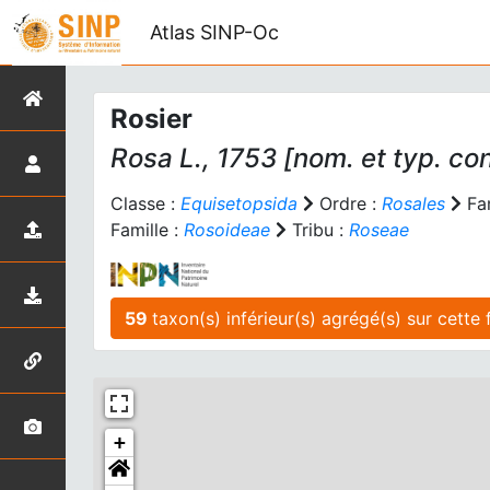
Atlas SINP-Oc
Rosier
Rosa
L., 1753 [nom. et typ. con
Classe :
Equisetopsida
Ordre :
Rosales
Fam
Famille :
Rosoideae
Tribu :
Roseae
59
taxon
+