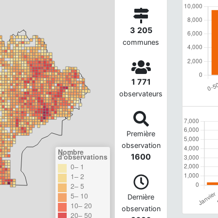
3 205
communes
1 771
observateurs
Première
observation
Nombre
d'observations
1600
0– 1
1– 2
2– 5
5– 10
Dernière
10– 20
observation
20– 50