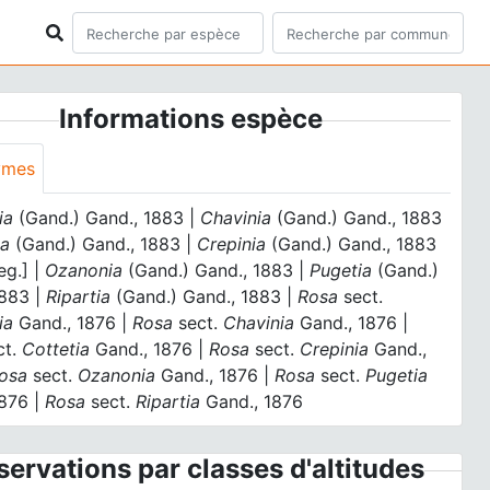
Informations espèce
ymes
ia
(Gand.) Gand., 1883 |
Chavinia
(Gand.) Gand., 1883
ia
(Gand.) Gand., 1883 |
Crepinia
(Gand.) Gand., 1883
eg.] |
Ozanonia
(Gand.) Gand., 1883 |
Pugetia
(Gand.)
1883 |
Ripartia
(Gand.) Gand., 1883 |
Rosa
sect.
ia
Gand., 1876 |
Rosa
sect.
Chavinia
Gand., 1876 |
ct.
Cottetia
Gand., 1876 |
Rosa
sect.
Crepinia
Gand.,
osa
sect.
Ozanonia
Gand., 1876 |
Rosa
sect.
Pugetia
1876 |
Rosa
sect.
Ripartia
Gand., 1876
ervations par classes d'altitudes