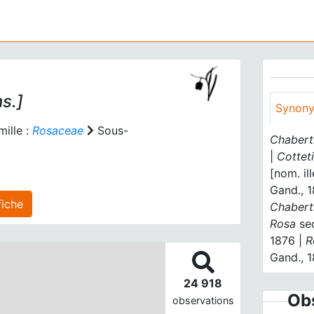
s.]
Synon
ille :
Rosaceae
Sous-
Chabert
|
Cottet
[nom. ill
Gand., 
(s) inférieur(s) agrégé(s) sur cette fiche
Chabert
Rosa
se
1876 |
R
Gand., 
24 918
Obs
observations