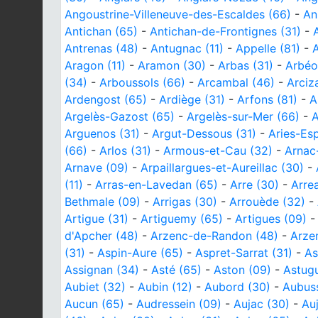
Angoustrine-Villeneuve-des-Escaldes (66)
-
An
Antichan (65)
-
Antichan-de-Frontignes (31)
-
Antrenas (48)
-
Antugnac (11)
-
Appelle (81)
-
Aragon (11)
-
Aramon (30)
-
Arbas (31)
-
Arbéo
(34)
-
Arboussols (66)
-
Arcambal (46)
-
Arciz
Ardengost (65)
-
Ardiège (31)
-
Arfons (81)
-
A
Argelès-Gazost (65)
-
Argelès-sur-Mer (66)
-
A
Arguenos (31)
-
Argut-Dessous (31)
-
Aries-Es
(66)
-
Arlos (31)
-
Armous-et-Cau (32)
-
Arnac
Arnave (09)
-
Arpaillargues-et-Aureillac (30)
-
(11)
-
Arras-en-Lavedan (65)
-
Arre (30)
-
Arre
Bethmale (09)
-
Arrigas (30)
-
Arrouède (32)
-
Artigue (31)
-
Artiguemy (65)
-
Artigues (09)
d'Apcher (48)
-
Arzenc-de-Randon (48)
-
Arzen
(31)
-
Aspin-Aure (65)
-
Aspret-Sarrat (31)
-
As
Assignan (34)
-
Asté (65)
-
Aston (09)
-
Astug
Aubiet (32)
-
Aubin (12)
-
Aubord (30)
-
Aubus
Aucun (65)
-
Audressein (09)
-
Aujac (30)
-
Au