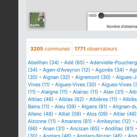
1600
Nombre d'observat
3205
communes
1771
observateurs
Abeilhan (34)
-
Adé (65)
-
Adervielle-Poucherg
(34)
-
Agen-d'Aveyron (12)
-
Agonès (34)
-
Ago
(30)
-
Aignan (32)
-
Aigremont (30)
-
Aigues-J
Vives (11)
-
Aigues-Vives (30)
-
Aigues-Vives (
(11)
-
Alaigne (11)
-
Alairac (11)
-
Alan (31)
-
Alb
Albiac (46)
-
Albias (82)
-
Albières (11)
-
Albiès
Bains (11)
-
Aleu (09)
-
Algans (81)
-
Alignan-du
Allenc (48)
-
Alliat (09)
-
Alos (09)
-
Altier (48)
Alzonne (11)
-
Amarens (81)
-
Ambeyrac (12)
-
(66)
-
Anan (31)
-
Ancizan (65)
-
Andillac (81)
(30)
-
Anglars (46)
-
Anglars-Nozac (46)
-
Angl