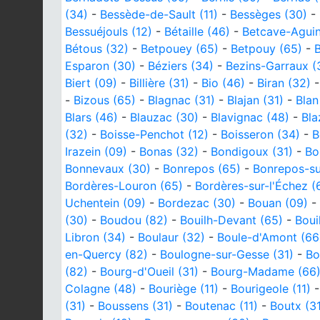
(34)
-
Bessède-de-Sault (11)
-
Bessèges (30)
-
Bessuéjouls (12)
-
Bétaille (46)
-
Betcave-Aguin
Bétous (32)
-
Betpouey (65)
-
Betpouy (65)
-
Esparon (30)
-
Béziers (34)
-
Bezins-Garraux (
Biert (09)
-
Billière (31)
-
Bio (46)
-
Biran (32)
-
Bizous (65)
-
Blagnac (31)
-
Blajan (31)
-
Blan
Blars (46)
-
Blauzac (30)
-
Blavignac (48)
-
Bla
(32)
-
Boisse-Penchot (12)
-
Boisseron (34)
-
B
Irazein (09)
-
Bonas (32)
-
Bondigoux (31)
-
Bo
Bonnevaux (30)
-
Bonrepos (65)
-
Bonrepos-su
Bordères-Louron (65)
-
Bordères-sur-l'Échez (
Uchentein (09)
-
Bordezac (30)
-
Bouan (09)
-
(30)
-
Boudou (82)
-
Bouilh-Devant (65)
-
Boui
Libron (34)
-
Boulaur (32)
-
Boule-d'Amont (66
en-Quercy (82)
-
Boulogne-sur-Gesse (31)
-
Bo
(82)
-
Bourg-d'Oueil (31)
-
Bourg-Madame (66
Colagne (48)
-
Bouriège (11)
-
Bourigeole (11)
(31)
-
Boussens (31)
-
Boutenac (11)
-
Boutx (3