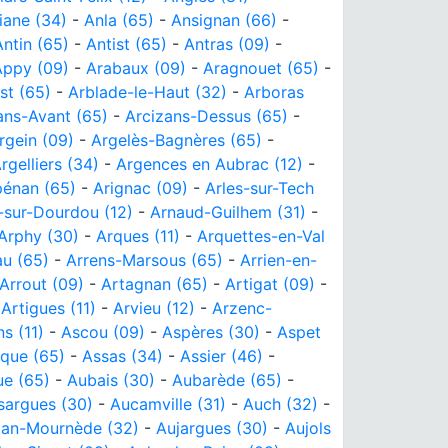
iane (34)
-
Anla (65)
-
Ansignan (66)
-
Antin (65)
-
Antist (65)
-
Antras (09)
-
Appy (09)
-
Arabaux (09)
-
Aragnouet (65)
-
st (65)
-
Arblade-le-Haut (32)
-
Arboras
ans-Avant (65)
-
Arcizans-Dessus (65)
-
rgein (09)
-
Argelès-Bagnères (65)
-
rgelliers (34)
-
Argences en Aubrac (12)
-
pénan (65)
-
Arignac (09)
-
Arles-sur-Tech
-sur-Dourdou (12)
-
Arnaud-Guilhem (31)
-
Arphy (30)
-
Arques (11)
-
Arquettes-en-Val
au (65)
-
Arrens-Marsous (65)
-
Arrien-en-
Arrout (09)
-
Artagnan (65)
-
Artigat (09)
-
-
Artigues (11)
-
Arvieu (12)
-
Arzenc-
s (11)
-
Ascou (09)
-
Aspères (30)
-
Aspet
que (65)
-
Assas (34)
-
Assier (46)
-
ue (65)
-
Aubais (30)
-
Aubarède (65)
-
sargues (30)
-
Aucamville (31)
-
Auch (32)
-
jan-Mournède (32)
-
Aujargues (30)
-
Aujols