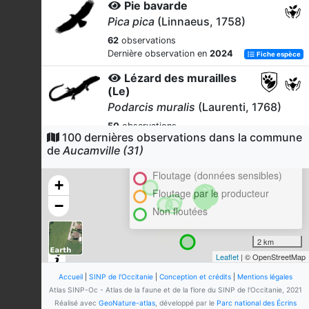
Pie bavarde
Pica pica
(Linnaeus, 1758)
62
observations
Dernière observation en
2024
Fiche espèce
Lézard des murailles
(Le)
Podarcis muralis
(Laurenti, 1768)
50
observations
100 dernières observations dans la commune
Cluster
Dernière observation en
2026
Fiche espèce
de
Aucamville (31)
En attente de validation régionale
Tourterelle turque
Floutage (données sensibles)
Streptopelia decaocto
+
(Frivaldszky, 1838)
Floutage par le producteur
−
Non floutées
40
observations
Dernière observation en
2024
Fiche espèce
2 km
Moineau domestique
Leaflet
| © OpenStreetMap
Passer domesticus
(Linnaeus, 1758)
Accueil
|
SINP de l'Occitanie
|
Conception et crédits
|
Mentions légales
Atlas SINP-Oc - Atlas de la faune et de la flore du SINP de l'Occitanie, 2021
39
observations
Réalisé avec
GeoNature-atlas
, développé par le
Parc national des Écrins