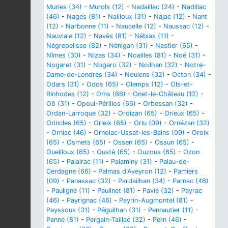
Murles (34)
-
Murols (12)
-
Nadaillac (24)
-
Nadillac
(46)
-
Nages (81)
-
Nailloux (31)
-
Najac (12)
-
Nant
(12)
-
Narbonne (11)
-
Naucelle (12)
-
Naussac (12)
-
Nauviale (12)
-
Navès (81)
-
Nébias (11)
-
Nègrepelisse (82)
-
Nénigan (31)
-
Nestier (65)
-
Nîmes (30)
-
Nizas (34)
-
Noailles (81)
-
Noé (31)
-
Nogaret (31)
-
Nogaro (32)
-
Noilhan (32)
-
Notre-
Dame-de-Londres (34)
-
Noulens (32)
-
Octon (34)
-
Odars (31)
-
Odos (65)
-
Olemps (12)
-
Ols-et-
Rinhodes (12)
-
Oms (66)
-
Onet-le-Château (12)
-
Oô (31)
-
Opoul-Périllos (66)
-
Orbessan (32)
-
Ordan-Larroque (32)
-
Ordizan (65)
-
Orieux (65)
-
Orincles (65)
-
Orleix (65)
-
Orlu (09)
-
Ornézan (32)
-
Orniac (46)
-
Ornolac-Ussat-les-Bains (09)
-
Oroix
(65)
-
Osmets (65)
-
Ossen (65)
-
Ossun (65)
-
Oueilloux (65)
-
Ousté (65)
-
Ouzous (65)
-
Ozon
(65)
-
Palairac (11)
-
Palaminy (31)
-
Palau-de-
Cerdagne (66)
-
Palmas d'Aveyron (12)
-
Pamiers
(09)
-
Panassac (32)
-
Pardailhan (34)
-
Parnac (46)
-
Pauligne (11)
-
Paulinet (81)
-
Pavie (32)
-
Payrac
(46)
-
Payrignac (46)
-
Payrin-Augmontel (81)
-
Payssous (31)
-
Péguilhan (31)
-
Pennautier (11)
-
Penne (81)
-
Pergain-Taillac (32)
-
Pern (46)
-