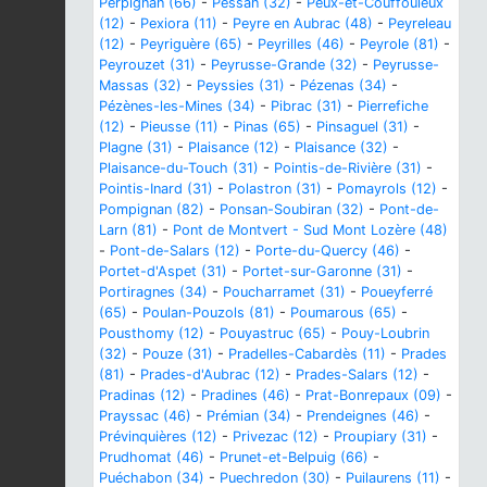
Perpignan (66)
-
Pessan (32)
-
Peux-et-Couffouleux
(12)
-
Pexiora (11)
-
Peyre en Aubrac (48)
-
Peyreleau
(12)
-
Peyriguère (65)
-
Peyrilles (46)
-
Peyrole (81)
-
Peyrouzet (31)
-
Peyrusse-Grande (32)
-
Peyrusse-
Massas (32)
-
Peyssies (31)
-
Pézenas (34)
-
Pézènes-les-Mines (34)
-
Pibrac (31)
-
Pierrefiche
(12)
-
Pieusse (11)
-
Pinas (65)
-
Pinsaguel (31)
-
Plagne (31)
-
Plaisance (12)
-
Plaisance (32)
-
Plaisance-du-Touch (31)
-
Pointis-de-Rivière (31)
-
Pointis-Inard (31)
-
Polastron (31)
-
Pomayrols (12)
-
Pompignan (82)
-
Ponsan-Soubiran (32)
-
Pont-de-
Larn (81)
-
Pont de Montvert - Sud Mont Lozère (48)
-
Pont-de-Salars (12)
-
Porte-du-Quercy (46)
-
Portet-d'Aspet (31)
-
Portet-sur-Garonne (31)
-
Portiragnes (34)
-
Poucharramet (31)
-
Poueyferré
(65)
-
Poulan-Pouzols (81)
-
Poumarous (65)
-
Pousthomy (12)
-
Pouyastruc (65)
-
Pouy-Loubrin
(32)
-
Pouze (31)
-
Pradelles-Cabardès (11)
-
Prades
(81)
-
Prades-d'Aubrac (12)
-
Prades-Salars (12)
-
Pradinas (12)
-
Pradines (46)
-
Prat-Bonrepaux (09)
-
Prayssac (46)
-
Prémian (34)
-
Prendeignes (46)
-
Prévinquières (12)
-
Privezac (12)
-
Proupiary (31)
-
Prudhomat (46)
-
Prunet-et-Belpuig (66)
-
Puéchabon (34)
-
Puechredon (30)
-
Puilaurens (11)
-