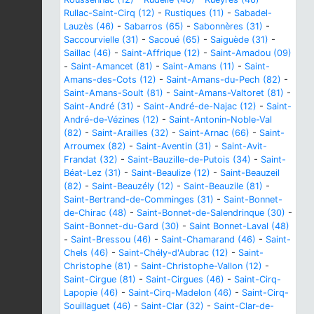
Rullac-Saint-Cirq (12)
-
Rustiques (11)
-
Sabadel-
Lauzès (46)
-
Sabarros (65)
-
Sabonnères (31)
-
Saccourvielle (31)
-
Sacoué (65)
-
Saiguède (31)
-
Saillac (46)
-
Saint-Affrique (12)
-
Saint-Amadou (09)
-
Saint-Amancet (81)
-
Saint-Amans (11)
-
Saint-
Amans-des-Cots (12)
-
Saint-Amans-du-Pech (82)
-
Saint-Amans-Soult (81)
-
Saint-Amans-Valtoret (81)
-
Saint-André (31)
-
Saint-André-de-Najac (12)
-
Saint-
André-de-Vézines (12)
-
Saint-Antonin-Noble-Val
(82)
-
Saint-Arailles (32)
-
Saint-Arnac (66)
-
Saint-
Arroumex (82)
-
Saint-Aventin (31)
-
Saint-Avit-
Frandat (32)
-
Saint-Bauzille-de-Putois (34)
-
Saint-
Béat-Lez (31)
-
Saint-Beaulize (12)
-
Saint-Beauzeil
(82)
-
Saint-Beauzély (12)
-
Saint-Beauzile (81)
-
Saint-Bertrand-de-Comminges (31)
-
Saint-Bonnet-
de-Chirac (48)
-
Saint-Bonnet-de-Salendrinque (30)
-
Saint-Bonnet-du-Gard (30)
-
Saint Bonnet-Laval (48)
-
Saint-Bressou (46)
-
Saint-Chamarand (46)
-
Saint-
Chels (46)
-
Saint-Chély-d'Aubrac (12)
-
Saint-
Christophe (81)
-
Saint-Christophe-Vallon (12)
-
Saint-Cirgue (81)
-
Saint-Cirgues (46)
-
Saint-Cirq-
Lapopie (46)
-
Saint-Cirq-Madelon (46)
-
Saint-Cirq-
Souillaguet (46)
-
Saint-Clar (32)
-
Saint-Clar-de-