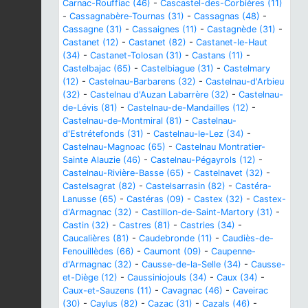
Carnac-Rouffiac (46)
-
Cascastel-des-Corbières (11)
-
Cassagnabère-Tournas (31)
-
Cassagnas (48)
-
Cassagne (31)
-
Cassaignes (11)
-
Castagnède (31)
-
Castanet (12)
-
Castanet (82)
-
Castanet-le-Haut
(34)
-
Castanet-Tolosan (31)
-
Castans (11)
-
Castelbajac (65)
-
Castelbiague (31)
-
Castelmary
(12)
-
Castelnau-Barbarens (32)
-
Castelnau-d'Arbieu
(32)
-
Castelnau d'Auzan Labarrère (32)
-
Castelnau-
de-Lévis (81)
-
Castelnau-de-Mandailles (12)
-
Castelnau-de-Montmiral (81)
-
Castelnau-
d'Estrétefonds (31)
-
Castelnau-le-Lez (34)
-
Castelnau-Magnoac (65)
-
Castelnau Montratier-
Sainte Alauzie (46)
-
Castelnau-Pégayrols (12)
-
Castelnau-Rivière-Basse (65)
-
Castelnavet (32)
-
Castelsagrat (82)
-
Castelsarrasin (82)
-
Castéra-
Lanusse (65)
-
Castéras (09)
-
Castex (32)
-
Castex-
d'Armagnac (32)
-
Castillon-de-Saint-Martory (31)
-
Castin (32)
-
Castres (81)
-
Castries (34)
-
Caucalières (81)
-
Caudebronde (11)
-
Caudiès-de-
Fenouillèdes (66)
-
Caumont (09)
-
Caupenne-
d'Armagnac (32)
-
Causse-de-la-Selle (34)
-
Causse-
et-Diège (12)
-
Caussiniojouls (34)
-
Caux (34)
-
Caux-et-Sauzens (11)
-
Cavagnac (46)
-
Caveirac
(30)
-
Caylus (82)
-
Cazac (31)
-
Cazals (46)
-