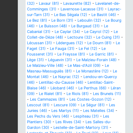
(32)
-
Lavaur (81)
-
Lavaurette (82)
-
Lavelanet-de-
Comminges (31)
-
Lavernose-Lacasse (31)
-
Layrac-
sur-Tarn (31)
-
Le Bas Ségala (12)
-
Le Bastit (46)
-
Le Bez (81)
-
Le Born (31)
-
Leboulin (32)
-
Le Bourg
(46)
-
Le Buisson (48)
-
Le Burgaud (31)
-
Le
Cabanial (31)
-
Le Caylar (34)
-
Le Cayrol (12)
-
Le
Collet-de-Dèze (48)
-
Lectoure (32)
-
Le Cuing (31)
-
Lécussan (31)
-
Lédergues (12)
-
Le Dourn (81)
-
Le
Faget (31)
-
Le Fauga (31)
-
Le Fel (12)
-
Le
Fousseret (31)
-
Le Fraysse (81)
-
Le Garric (81)
-
Lège (31)
-
Léguevin (31)
-
Le Malzieu-Forain (48)
-
Le Malzieu-Ville (48)
-
Le Mas-d'Azil (09)
-
Le
Masnau-Massuguiès (81)
-
Le Monastère (12)
-
Le
Montat (46)
-
Le Nayrac (12)
-
Lendou-en-Quercy
(46)
-
Lentillac-du-Causse (46)
-
Lentillac-Saint-
Blaise (46)
-
Léobard (46)
-
Le Perthus (66)
-
Léran
(09)
-
Le Rialet (81)
-
Le Riols (81)
-
Les Brunels (11)
-
Les Cammazes (81)
-
Les Costes-Gozon (12)
-
Lescout (81)
-
Lescure (09)
-
Le Ségur (81)
-
Les
Junies (46)
-
Les Martys (11)
-
Les Matelles (34)
-
Les Pechs du Vers (46)
-
Lespiteau (31)
-
Les
Plantiers (30)
-
Les Rives (34)
-
Les Salles-du-
Gardon (30)
-
Lestelle-de-Saint-Martory (31)
-