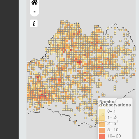
-
Nombre
d'observations
0– 1
1– 2
2– 5
5– 10
10– 20