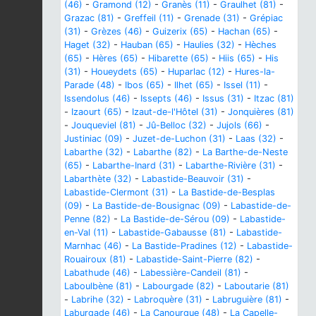
(46)
-
Gramond (12)
-
Granès (11)
-
Graulhet (81)
-
Grazac (81)
-
Greffeil (11)
-
Grenade (31)
-
Grépiac
(31)
-
Grèzes (46)
-
Guizerix (65)
-
Hachan (65)
-
Haget (32)
-
Hauban (65)
-
Haulies (32)
-
Hèches
(65)
-
Hères (65)
-
Hibarette (65)
-
Hiis (65)
-
His
(31)
-
Houeydets (65)
-
Huparlac (12)
-
Hures-la-
Parade (48)
-
Ibos (65)
-
Ilhet (65)
-
Issel (11)
-
Issendolus (46)
-
Issepts (46)
-
Issus (31)
-
Itzac (81)
-
Izaourt (65)
-
Izaut-de-l'Hôtel (31)
-
Jonquières (81)
-
Jouqueviel (81)
-
Jû-Belloc (32)
-
Jujols (66)
-
Justiniac (09)
-
Juzet-de-Luchon (31)
-
Laas (32)
-
Labarthe (32)
-
Labarthe (82)
-
La Barthe-de-Neste
(65)
-
Labarthe-Inard (31)
-
Labarthe-Rivière (31)
-
Labarthète (32)
-
Labastide-Beauvoir (31)
-
Labastide-Clermont (31)
-
La Bastide-de-Besplas
(09)
-
La Bastide-de-Bousignac (09)
-
Labastide-de-
Penne (82)
-
La Bastide-de-Sérou (09)
-
Labastide-
en-Val (11)
-
Labastide-Gabausse (81)
-
Labastide-
Marnhac (46)
-
La Bastide-Pradines (12)
-
Labastide-
Rouairoux (81)
-
Labastide-Saint-Pierre (82)
-
Labathude (46)
-
Labessière-Candeil (81)
-
Laboulbène (81)
-
Labourgade (82)
-
Laboutarie (81)
-
Labrihe (32)
-
Labroquère (31)
-
Labruguière (81)
-
Laburgade (46)
-
La Canourgue (48)
-
La Capelle-