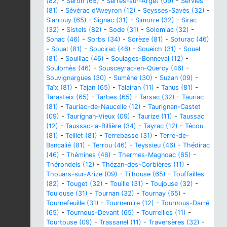
(82)
-
Séron (65)
-
Serres-sur-Arget (09)
-
Serviès
(81)
-
Sévérac d'Aveyron (12)
-
Seysses-Savès (32)
-
Siarrouy (65)
-
Signac (31)
-
Simorre (32)
-
Sirac
(32)
-
Sistels (82)
-
Sode (31)
-
Solomiac (32)
-
Sonac (46)
-
Sorbs (34)
-
Sorèze (81)
-
Soturac (46)
-
Soual (81)
-
Soucirac (46)
-
Soueich (31)
-
Souel
(81)
-
Souillac (46)
-
Soulages-Bonneval (12)
-
Soulomès (46)
-
Sousceyrac-en-Quercy (46)
-
Souvignargues (30)
-
Sumène (30)
-
Suzan (09)
-
Taïx (81)
-
Tajan (65)
-
Talairan (11)
-
Tanus (81)
-
Tarasteix (65)
-
Tarbes (65)
-
Tarsac (32)
-
Tauriac
(81)
-
Tauriac-de-Naucelle (12)
-
Taurignan-Castet
(09)
-
Taurignan-Vieux (09)
-
Taurize (11)
-
Taussac
(12)
-
Taussac-la-Billière (34)
-
Tayrac (12)
-
Técou
(81)
-
Teillet (81)
-
Terrebasse (31)
-
Terre-de-
Bancalié (81)
-
Terrou (46)
-
Teyssieu (46)
-
Thédirac
(46)
-
Thémines (46)
-
Thermes-Magnoac (65)
-
Thérondels (12)
-
Thézan-des-Corbières (11)
-
Thouars-sur-Arize (09)
-
Tilhouse (65)
-
Touffailles
(82)
-
Touget (32)
-
Touille (31)
-
Toujouse (32)
-
Toulouse (31)
-
Tournan (32)
-
Tournay (65)
-
Tournefeuille (31)
-
Tournemire (12)
-
Tournous-Darré
(65)
-
Tournous-Devant (65)
-
Tourreilles (11)
-
Tourtouse (09)
-
Trassanel (11)
-
Traversères (32)
-