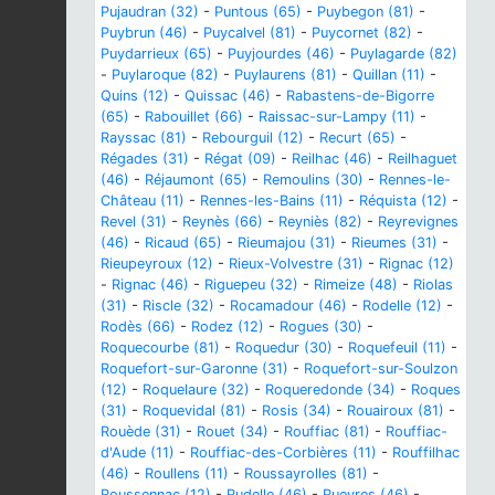
Pujaudran (32)
-
Puntous (65)
-
Puybegon (81)
-
Puybrun (46)
-
Puycalvel (81)
-
Puycornet (82)
-
Puydarrieux (65)
-
Puyjourdes (46)
-
Puylagarde (82)
-
Puylaroque (82)
-
Puylaurens (81)
-
Quillan (11)
-
Quins (12)
-
Quissac (46)
-
Rabastens-de-Bigorre
(65)
-
Rabouillet (66)
-
Raissac-sur-Lampy (11)
-
Rayssac (81)
-
Rebourguil (12)
-
Recurt (65)
-
Régades (31)
-
Régat (09)
-
Reilhac (46)
-
Reilhaguet
(46)
-
Réjaumont (65)
-
Remoulins (30)
-
Rennes-le-
Château (11)
-
Rennes-les-Bains (11)
-
Réquista (12)
-
Revel (31)
-
Reynès (66)
-
Reyniès (82)
-
Reyrevignes
(46)
-
Ricaud (65)
-
Rieumajou (31)
-
Rieumes (31)
-
Rieupeyroux (12)
-
Rieux-Volvestre (31)
-
Rignac (12)
-
Rignac (46)
-
Riguepeu (32)
-
Rimeize (48)
-
Riolas
(31)
-
Riscle (32)
-
Rocamadour (46)
-
Rodelle (12)
-
Rodès (66)
-
Rodez (12)
-
Rogues (30)
-
Roquecourbe (81)
-
Roquedur (30)
-
Roquefeuil (11)
-
Roquefort-sur-Garonne (31)
-
Roquefort-sur-Soulzon
(12)
-
Roquelaure (32)
-
Roqueredonde (34)
-
Roques
(31)
-
Roquevidal (81)
-
Rosis (34)
-
Rouairoux (81)
-
Rouède (31)
-
Rouet (34)
-
Rouffiac (81)
-
Rouffiac-
d'Aude (11)
-
Rouffiac-des-Corbières (11)
-
Rouffilhac
(46)
-
Roullens (11)
-
Roussayrolles (81)
-
Roussennac (12)
-
Rudelle (46)
-
Rueyres (46)
-