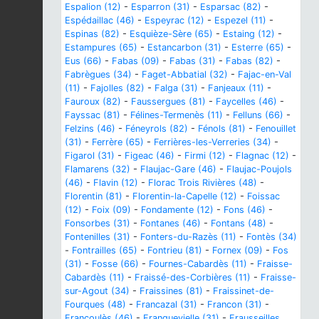
Espalion (12)
-
Esparron (31)
-
Esparsac (82)
-
Espédaillac (46)
-
Espeyrac (12)
-
Espezel (11)
-
Espinas (82)
-
Esquièze-Sère (65)
-
Estaing (12)
-
Estampures (65)
-
Estancarbon (31)
-
Esterre (65)
-
Eus (66)
-
Fabas (09)
-
Fabas (31)
-
Fabas (82)
-
Fabrègues (34)
-
Faget-Abbatial (32)
-
Fajac-en-Val
(11)
-
Fajolles (82)
-
Falga (31)
-
Fanjeaux (11)
-
Fauroux (82)
-
Faussergues (81)
-
Faycelles (46)
-
Fayssac (81)
-
Félines-Termenès (11)
-
Felluns (66)
-
Felzins (46)
-
Féneyrols (82)
-
Fénols (81)
-
Fenouillet
(31)
-
Ferrère (65)
-
Ferrières-les-Verreries (34)
-
Figarol (31)
-
Figeac (46)
-
Firmi (12)
-
Flagnac (12)
-
Flamarens (32)
-
Flaujac-Gare (46)
-
Flaujac-Poujols
(46)
-
Flavin (12)
-
Florac Trois Rivières (48)
-
Florentin (81)
-
Florentin-la-Capelle (12)
-
Foissac
(12)
-
Foix (09)
-
Fondamente (12)
-
Fons (46)
-
Fonsorbes (31)
-
Fontanes (46)
-
Fontans (48)
-
Fontenilles (31)
-
Fonters-du-Razès (11)
-
Fontès (34)
-
Fontrailles (65)
-
Fontrieu (81)
-
Fornex (09)
-
Fos
(31)
-
Fosse (66)
-
Fournes-Cabardès (11)
-
Fraisse-
Cabardès (11)
-
Fraissé-des-Corbières (11)
-
Fraisse-
sur-Agout (34)
-
Fraissines (81)
-
Fraissinet-de-
Fourques (48)
-
Francazal (31)
-
Francon (31)
-
Francoulès (46)
-
Franquevielle (31)
-
Frausseilles