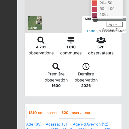
20– 50
50– 100
100+
1600
50 km
Nombre d'observa
Leaflet
| © OpenStreetMap
4 732
1 810
520
observations
communes
observateurs
Première
Dernière
observation
observation
1600
2026
1810
communes
520
observateurs
Adé (65)
-
Agassac (31)
-
Agen-d'Aveyron (12)
-