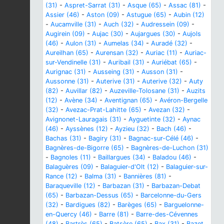
(31)
-
Aspret-Sarrat (31)
-
Asque (65)
-
Assac (81)
-
Assier (46)
-
Aston (09)
-
Astugue (65)
-
Aubin (12)
-
Aucamville (31)
-
Auch (32)
-
Audressein (09)
-
Augirein (09)
-
Aujac (30)
-
Aujargues (30)
-
Aujols
(46)
-
Aulon (31)
-
Aumelas (34)
-
Auradé (32)
-
Aureilhan (65)
-
Aurensan (32)
-
Auriac (11)
-
Auriac-
sur-Vendinelle (31)
-
Auribail (31)
-
Auriébat (65)
-
Aurignac (31)
-
Ausseing (31)
-
Ausson (31)
-
Aussonne (31)
-
Auterive (31)
-
Auterive (32)
-
Auty
(82)
-
Auvillar (82)
-
Auzeville-Tolosane (31)
-
Auzits
(12)
-
Avène (34)
-
Aventignan (65)
-
Avéron-Bergelle
(32)
-
Avezac-Prat-Lahitte (65)
-
Avezan (32)
-
Avignonet-Lauragais (31)
-
Ayguetinte (32)
-
Aynac
(46)
-
Ayssènes (12)
-
Ayzieu (32)
-
Bach (46)
-
Bachas (31)
-
Bagiry (31)
-
Bagnac-sur-Célé (46)
-
Bagnères-de-Bigorre (65)
-
Bagnères-de-Luchon (31)
-
Bagnoles (11)
-
Baillargues (34)
-
Baladou (46)
-
Balaguères (09)
-
Balaguier-d'Olt (12)
-
Balaguier-sur-
Rance (12)
-
Balma (31)
-
Bannières (81)
-
Baraqueville (12)
-
Barbazan (31)
-
Barbazan-Debat
(65)
-
Barbazan-Dessus (65)
-
Barcelonne-du-Gers
(32)
-
Bardigues (82)
-
Barèges (65)
-
Barguelonne-
en-Quercy (46)
-
Barre (81)
-
Barre-des-Cévennes
(48)
-
Bartrès (65)
-
Batsère (65)
-
Bax (31)
-
Bazet