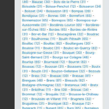
(46)
-
Blauzac (30)
-
Bois-de-la-Pierre (31)
-
Boissède (31)
-
Boisse-Penchot (12)
-
Boisseron (34)
-
Boisset (34)
-
Boissezon (81)
-
Bompas (09)
-
Bondigoux (31)
-
Bonnac (09)
-
Bonnefont (65)
-
Bonnemazon (65)
-
Bonrepos (65)
-
Bonrepos-sur-
Aussonnelle (31)
-
Bordères-Louron (65)
-
Bordères-
sur-l'Échez (65)
-
Bordes (65)
-
Bordes-de-Rivière
(31)
-
Bor-et-Bar (12)
-
Boucagnères (32)
-
Boudrac
(31)
-
Bouilhonnac (11)
-
Bouilh-Péreuilh (65)
-
Bouillac (12)
-
Bouillac (82)
-
Bouillargues (30)
-
Bouisse (11)
-
Bouloc (31)
-
Bouloc-en-Quercy (82)
-
Boulogne-sur-Gesse (31)
-
Bouquet (30)
-
Bourg-
Saint-Bernard (31)
-
Bourgs sur Colagne (48)
-
Bourisp (65)
-
Bournazel (12)
-
Bourret (82)
-
Boussac (12)
-
Boussan (31)
-
Boussens (31)
-
Boutx
(31)
-
Bouzin (31)
-
Bouzon-Gellenave (32)
-
Bozouls
(12)
-
Brasc (12)
-
Brassac (09)
-
Brassac (81)
-
Brengues (46)
-
Brens (81)
-
Bressols (82)
-
Bretagne-d'Armagnac (32)
-
Bretenoux (46)
-
Bretx
(31)
-
Brézilhac (11)
-
Brie (09)
-
Brissac (34)
-
Brommat (12)
-
Broquiès (12)
-
Brousse-le-Château
(12)
-
Brousses-et-Villaret (11)
-
Brugnens (32)
-
Bruguières (31)
-
Bruniquel (82)
-
Brusque (12)
-
Bugarach (11)
-
Bugard (65)
-
Burg (65)
-
Burgalays