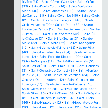
Rivière (31)
-
Saint-Côme-d'Olt (12)
-
Saint-Créac
(32)
-
Saint-Denis-Catus (46)
-
Saint-Denis-lès-
Martel (46)
-
Sainte-Anastasie (30)
-
Sainte-Cécile-
du-Cayrou (81)
-
Sainte-Colombe (46)
-
Sainte-Croix
(81)
-
Sainte-Croix-Vallée-Française (48)
-
Sainte-
Croix-Volvestre (09)
-
Sainte-Dode (32)
-
Sainte-
Eulalie-de-Cernon (12)
-
Sainte-Gemme (32)
-
Sainte-
Juliette (82)
-
Saint-Élix-d'Astarac (32)
-
Saint-Élix-
le-Château (31)
-
Saint-Élix-Séglan (31)
-
Sainte-
Marie (32)
-
Sainte-Mère (32)
-
Sainte-Radegonde
(12)
-
Saint-Étienne-de-Tulmont (82)
-
Saint-Félix
(46)
-
Saint-Félix-de-l'Héras (34)
-
Saint-Félix-de-
Lunel (12)
-
Saint-Félix-de-Rieutord (09)
-
Saint-
Félix-de-Sorgues (12)
-
Saint-Félix-Lauragais (31)
-
Saint-Ferriol (11)
-
Saint-Frajou (31)
-
Saint-Gaudens
(31)
-
Saint-Genest-de-Contest (81)
-
Saint-Geniès-
Bellevue (31)
-
Saint-Geniès-de-Varensal (34)
-
Saint
Geniez d'Olt et d'Aubrac (12)
-
Saint-Georges-de-
Luzençon (12)
-
Saint-Germain-de-Calberte (48)
-
Saint-Germier (81)
-
Saint-Gervais-sur-Mare (34)
-
Saint-Gilles (30)
-
Saint-Girons (09)
-
Saint-Grégoire
(81)
-
Saint-Guilhem-le-Désert (34)
-
Saint-Hilaire
(46)
-
Saint-Hippolyte (12)
-
Saint-Hippolyte-du-Fort
(30)
-
Saint-Igest (12)
-
Saint-Ignan (31)
-
Saint-Izaire