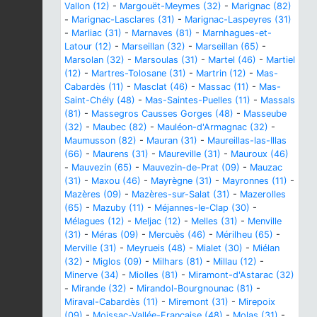
Vallon (12)
-
Margouët-Meymes (32)
-
Marignac (82)
-
Marignac-Lasclares (31)
-
Marignac-Laspeyres (31)
-
Marliac (31)
-
Marnaves (81)
-
Marnhagues-et-
Latour (12)
-
Marseillan (32)
-
Marseillan (65)
-
Marsolan (32)
-
Marsoulas (31)
-
Martel (46)
-
Martiel
(12)
-
Martres-Tolosane (31)
-
Martrin (12)
-
Mas-
Cabardès (11)
-
Masclat (46)
-
Massac (11)
-
Mas-
Saint-Chély (48)
-
Mas-Saintes-Puelles (11)
-
Massals
(81)
-
Massegros Causses Gorges (48)
-
Masseube
(32)
-
Maubec (82)
-
Mauléon-d'Armagnac (32)
-
Maumusson (82)
-
Mauran (31)
-
Maureillas-las-Illas
(66)
-
Maurens (31)
-
Maureville (31)
-
Mauroux (46)
-
Mauvezin (65)
-
Mauvezin-de-Prat (09)
-
Mauzac
(31)
-
Maxou (46)
-
Mayrègne (31)
-
Mayronnes (11)
-
Mazères (09)
-
Mazères-sur-Salat (31)
-
Mazerolles
(65)
-
Mazuby (11)
-
Méjannes-le-Clap (30)
-
Mélagues (12)
-
Meljac (12)
-
Melles (31)
-
Menville
(31)
-
Méras (09)
-
Mercuès (46)
-
Mérilheu (65)
-
Merville (31)
-
Meyrueis (48)
-
Mialet (30)
-
Miélan
(32)
-
Miglos (09)
-
Milhars (81)
-
Millau (12)
-
Minerve (34)
-
Miolles (81)
-
Miramont-d'Astarac (32)
-
Mirande (32)
-
Mirandol-Bourgnounac (81)
-
Miraval-Cabardès (11)
-
Miremont (31)
-
Mirepoix
(09)
-
Moissac-Vallée-Française (48)
-
Molas (31)
-