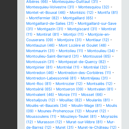
Albères (66)
-
Montesquieu-Guittaut (31)
-
Montesquieu-Volvestre (31)
-
Montesquiou (32)
-
Montet-et-Bouxal (46)
-
Montézic (12)
-
Montfa (81)
-
Montfermier (82)
-
Montgaillard (65)
-
Montgaillard-de-Salies (31)
-
Montgaillard-sur-Save
(31)
-
Montgazin (31)
-
Montgiscard (31)
-
Montirat
(11)
-
Montirat (81)
-
Montjoi (11)
-
Montjoie-en-
Couserans (09)
-
Montjoire (31)
-
Montlaur (12)
-
Montlauzun (46)
-
Mont Lozère et Goulet (48)
-
Montmaurin (31)
-
Montolieu (11)
-
Montoulieu (34)
-
Montoulieu-Saint-Bernard (31)
-
Montoussé (65)
-
Montoussin (31)
-
Montpezat-de-Quercy (82)
-
Montpinier (81)
-
Montréal (11)
-
Montréal (32)
-
Montredon (46)
-
Montredon-des-Corbières (11)
-
Montredon-Labessonnié (81)
-
Montréjeau (31)
-
Mont-Roc (81)
-
Montrozier (12)
-
Montsalès (12)
-
Montsérié (65)
-
Montseron (09)
-
Montvalen (81)
-
Montvalent (46)
-
Monze (11)
-
Mosset (66)
-
Mostuéjouls (12)
-
Mouillac (82)
-
Moularès (81)
-
Moulès-et-Baucels (34)
-
Moulin-Mage (81)
-
Moulis
(09)
-
Mounes-Prohencoux (12)
-
Mouret (12)
-
Moussoulens (11)
-
Mouzieys-Teulet (81)
-
Moyrazès
(12)
-
Murasson (12)
-
Murat-sur-Vèbre (81)
-
Mur-
de-Barrez (12)
-
Muret (31)
-
Muret-le-Château (12)
-