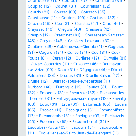
Couffoulens (11)
-
Coufouleux (81)
-
Couladère (31)
-
Coupiac (12)
-
Couret (31)
-
Courrensan (32)
-
Courris (81)
-
Coussa (09)
-
Coussan (65)
-
Coustaussa (11)
-
Coutens (09)
-
Coutures (82)
-
Couzou (46)
-
Cox (31)
-
Cransac (12)
-
Cras (46)
-
Crayssac (46)
-
Crégols (46)
-
Creissels (12)
-
Crespin (12)
-
Crespinet (81)
-
Cressensac-Sarrazac
(46)
-
Creysse (46)
-
Cruviers-Lascours (30)
-
Cubières (48)
-
Cubières-sur-Cinoble (11)
-
Cugnaux
(31)
-
Cuguron (31)
-
Cunac (81)
-
Cuq (81)
-
Cuq-
Toulza (81)
-
Curan (12)
-
Curières (12)
-
Curvalle (81)
-
Cuxac-Cabardès (11)
-
Cuzance (46)
-
Daumazan-
sur-Arize (09)
-
Daux (31)
-
Dégagnac (46)
-
Dio-et-
Valquières (34)
-
Drudas (31)
-
Druelle Balsac (12)
-
Drulhe (12)
-
Duilhac-sous-Peyrepertuse (11)
-
Durbans (46)
-
Durenque (12)
-
Eaunes (31)
-
Eauze
(32)
-
Empeaux (31)
-
Encausse (32)
-
Encausse-les-
Thermes (31)
-
Entraygues-sur-Truyère (12)
-
Enveitg
(66)
-
Eoux (31)
-
Ercé (09)
-
Esbareich (65)
-
Escala
(65)
-
Escales (11)
-
Escalquens (31)
-
Escandolières
(12)
-
Escanecrabe (31)
-
Esclagne (09)
-
Esclauzels
(46)
-
Esconnets (65)
-
Escornebœuf (32)
-
Escoubès-Pouts (65)
-
Escoulis (31)
-
Escouloubre
(11)
-
Escueillens-et-Saint-Just-de-Bélengard (11)
-