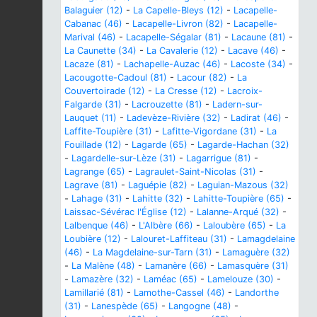
Balaguier (12)
-
La Capelle-Bleys (12)
-
Lacapelle-
Cabanac (46)
-
Lacapelle-Livron (82)
-
Lacapelle-
Marival (46)
-
Lacapelle-Ségalar (81)
-
Lacaune (81)
-
La Caunette (34)
-
La Cavalerie (12)
-
Lacave (46)
-
Lacaze (81)
-
Lachapelle-Auzac (46)
-
Lacoste (34)
-
Lacougotte-Cadoul (81)
-
Lacour (82)
-
La
Couvertoirade (12)
-
La Cresse (12)
-
Lacroix-
Falgarde (31)
-
Lacrouzette (81)
-
Ladern-sur-
Lauquet (11)
-
Ladevèze-Rivière (32)
-
Ladirat (46)
-
Laffite-Toupière (31)
-
Lafitte-Vigordane (31)
-
La
Fouillade (12)
-
Lagarde (65)
-
Lagarde-Hachan (32)
-
Lagardelle-sur-Lèze (31)
-
Lagarrigue (81)
-
Lagrange (65)
-
Lagraulet-Saint-Nicolas (31)
-
Lagrave (81)
-
Laguépie (82)
-
Laguian-Mazous (32)
-
Lahage (31)
-
Lahitte (32)
-
Lahitte-Toupière (65)
-
Laissac-Sévérac l'Église (12)
-
Lalanne-Arqué (32)
-
Lalbenque (46)
-
L'Albère (66)
-
Laloubère (65)
-
La
Loubière (12)
-
Lalouret-Laffiteau (31)
-
Lamagdelaine
(46)
-
La Magdelaine-sur-Tarn (31)
-
Lamaguère (32)
-
La Malène (48)
-
Lamanère (66)
-
Lamasquère (31)
-
Lamazère (32)
-
Laméac (65)
-
Lamelouze (30)
-
Lamillarié (81)
-
Lamothe-Cassel (46)
-
Landorthe
(31)
-
Lanespède (65)
-
Langogne (48)
-