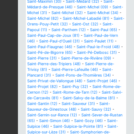
Saint-Maximin (30)
-
Saint-Médard (32)
-
Saint-
Médard-de-Presque (46)
-
Saint-Michel (09)
-
Saint-
Michel (31)
-
Saint-Michel (32)
-
Saint-Michel (34)
-
Saint-Michel (82)
-
Saint-Michel-Labadié (81)
-
Saint-
Orens-Pouy-Petit (32)
-
Saint-Ost (32)
-
Saint-
Papoul (11)
-
Saint-Parthem (12)
-
Saint-Paul (65)
-
Saint-Paul-Cap-de-Joux (81)
-
Saint-Paul-de-Vern
(46)
-
Saint-Paul-d'Oueil (31)
-
Saint-Paulet (11)
-
Saint-Paul-Flaugnac (46)
-
Saint-Paul-le-Froid (48)
-
Saint-Pé-de-Bigorre (65)
-
Saint-Pé-Delbosc (31)
-
Saint-Pierre (31)
-
Saint-Pierre-de-Rivière (09)
-
Saint-Pierre-des-Tripiers (48)
-
Saint-Pierre-de-
Trivisy (81)
-
Saint-Pierre-Lafeuille (46)
-
Saint-
Plancard (31)
-
Saint-Pons-de-Thomières (34)
-
Saint-Privat-de-Vallongue (48)
-
Saint-Projet (46)
-
Saint-Projet (82)
-
Saint-Puy (32)
-
Saint-Rome-de-
Cernon (12)
-
Saint-Rome-de-Tarn (12)
-
Saint-Salvi-
de-Carcavès (81)
-
Saint-Salvy-de-la-Balme (81)
-
Saint-Santin (12)
-
Saint-Sauveur (31)
-
Saint-
Sauveur-de-Ginestoux (48)
-
Saint-Sauvy (32)
-
Saint-Sernin-sur-Rance (12)
-
Saint-Sever-de-Rustan
(65)
-
Saint-Simon (46)
-
Saint-Sozy (46)
-
Saint-
Sulpice (46)
-
Saint-Sulpice-la-Pointe (81)
-
Saint-
Sulpice-sur-Lèze (31)
-
Saint-Symphorien-de-