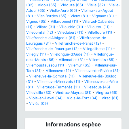
(32)
-
Vidou (65)
-
Vidouze (65)
-
Viella (32)
-
Vielle-
Adour (65)
-
Vielle-Aure (65)
-
Vielmur-sur-Agout
(81)
-
Vier-Bordes (65)
-
Vieux (81)
-
Vignaux (31)
-
Vignec (65)
-
Villardonnel (11)
-
Villarzel-Cabardès
(11)
-
Villate (31)
-
Villaudric (31)
-
Villautou (11)
-
Villecomtal (12)
-
Villedubert (11)
-
Villefloure (11)
-
Villefranche-d'Albigeois (81)
-
Villefranche-de-
Lauragais (31)
-
Villefranche-de-Panat (12)
-
Villefranche-de-Rouergue (12)
-
Villegailhenc (11)
-
Villegly (11)
-
Villelongue-d'Aude (11)
-
Villelongue-
dels-Monts (66)
-
Villematier (31)
-
Villembits (65)
-
Villemoustaussou (11)
-
Villemur (65)
-
Villemur-sur-
Tarn (31)
-
Villeneuve (12)
-
Villeneuve-de-Rivière (31)
-
Villeneuve-la-Comptal (11)
-
Villeneuve-lès-Bouloc
(31)
-
Villeneuve-Minervois (11)
-
Villeneuve-sur-Vère
(81)
-
Villerouge-Termenès (11)
-
Villesèque (46)
-
Villevieille (30)
-
Vindrac-Alayrac (81)
-
Vingrau (66)
-
Viols-en-Laval (34)
-
Viols-le-Fort (34)
-
Virac (81)
-
Viviès (09)
Informations espèce