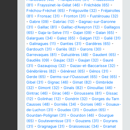
(81)
-
Frayssinet-le-Gélat (46)
-
Fréchède (65)
-
Fréchou-Fréchet (65)
-
Frégouville (32)
-
Fréjairolles
(81)
-
Fronsac (31)
-
Fronton (31)
-
Fustérouau (32)
-
Gabre (09)
-
Gabriac (12)
-
Gagnac-sur-Garonne
(31)
-
Gaillac (81)
-
Gaillac-d'Aveyron (12)
-
Gaillagos
(65)
-
Gaja-la-Selve (11)
-
Gajan (09)
-
Galan (65)
-
Galargues (34)
-
Galez (65)
-
Galgan (12)
-
Galié (31)
-
Galinagues (11)
-
Ganties (31)
-
Gardères (65)
-
Gardouch (31)
-
Gariès (82)
-
Garons (30)
-
Garrevaques (81)
-
Gatuzières (48)
-
Gaudent (65)
-
Gaudiès (09)
-
Gaujac (32)
-
Gaujan (32)
-
Gauré
(31)
-
Gazaupouy (32)
-
Gazax-et-Baccarisse (32)
-
Génébrières (82)
-
Générest (65)
-
Génos (31)
-
Gerde (65)
-
Germs-sur-l'Oussouet (65)
-
Gez (65)
-
Gibel (31)
-
Gignac (46)
-
Gimat (82)
-
Gimbrède
(32)
-
Gimont (32)
-
Ginals (82)
-
Ginouillac (46)
-
Gintrac (46)
-
Girac (46)
-
Giroussens (81)
-
Gissac
(12)
-
Golinhac (12)
-
Gondrin (32)
-
Gorges du Tarn
Causses (48)
-
Gorniès (34)
-
Gorses (46)
-
Gouaux-
de-Luchon (31)
-
Goudex (31)
-
Goudon (65)
-
Gourdan-Polignan (31)
-
Gourdon (46)
-
Gourgue
(65)
-
Goutevernisse (31)
-
Gouzens (31)
-
Goyrans
(31)
-
Gragnague (31)
-
Graissessac (34)
-
Gramat