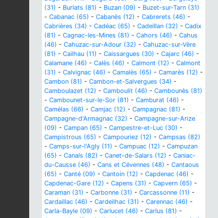
(31)
-
Burlats (81)
-
Buzan (09)
-
Buzet-sur-Tarn (31)
-
Cabanac (65)
-
Cabanès (12)
-
Cabrerets (46)
-
Cabrières (34)
-
Cadéac (65)
-
Cadeillan (32)
-
Cadix
(81)
-
Cagnac-les-Mines (81)
-
Cahors (46)
-
Cahus
(46)
-
Cahuzac-sur-Adour (32)
-
Cahuzac-sur-Vère
(81)
-
Cailhau (11)
-
Caissargues (30)
-
Cajarc (46)
-
Calamane (46)
-
Calès (46)
-
Calmont (12)
-
Calmont
(31)
-
Calvignac (46)
-
Camalès (65)
-
Camarès (12)
-
Cambon (81)
-
Cambon-et-Salvergues (34)
-
Camboulazet (12)
-
Camboulit (46)
-
Cambounès (81)
-
Cambounet-sur-le-Sor (81)
-
Camburat (46)
-
Camélas (66)
-
Camjac (12)
-
Campagnac (81)
-
Campagne-d'Armagnac (32)
-
Campagne-sur-Arize
(09)
-
Campan (65)
-
Campestre-et-Luc (30)
-
Campistrous (65)
-
Campouriez (12)
-
Campsas (82)
-
Camps-sur-l'Agly (11)
-
Campuac (12)
-
Campuzan
(65)
-
Canals (82)
-
Canet-de-Salars (12)
-
Caniac-
du-Causse (46)
-
Cans et Cévennes (48)
-
Cantaous
(65)
-
Canté (09)
-
Cantoin (12)
-
Capdenac (46)
-
Capdenac-Gare (12)
-
Capens (31)
-
Capvern (65)
-
Caraman (31)
-
Carbonne (31)
-
Carcassonne (11)
-
Cardaillac (46)
-
Cardeilhac (31)
-
Carennac (46)
-
Carla-Bayle (09)
-
Carlucet (46)
-
Carlus (81)
-