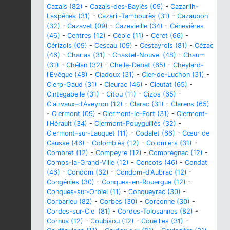
Cazals (82)
-
Cazals-des-Baylès (09)
-
Cazarilh-
Laspènes (31)
-
Cazaril-Tambourès (31)
-
Cazaubon
(32)
-
Cazavet (09)
-
Cazevieille (34)
-
Cénevières
(46)
-
Centrès (12)
-
Cépie (11)
-
Céret (66)
-
Cérizols (09)
-
Cescau (09)
-
Cestayrols (81)
-
Cézac
(46)
-
Charlas (31)
-
Chastel-Nouvel (48)
-
Chaum
(31)
-
Chélan (32)
-
Chelle-Debat (65)
-
Cheylard-
l'Évêque (48)
-
Ciadoux (31)
-
Cier-de-Luchon (31)
-
Cierp-Gaud (31)
-
Cieurac (46)
-
Cieutat (65)
-
Cintegabelle (31)
-
Citou (11)
-
Cizos (65)
-
Clairvaux-d'Aveyron (12)
-
Clarac (31)
-
Clarens (65)
-
Clermont (09)
-
Clermont-le-Fort (31)
-
Clermont-
l'Hérault (34)
-
Clermont-Pouyguillès (32)
-
Clermont-sur-Lauquet (11)
-
Codalet (66)
-
Cœur de
Causse (46)
-
Colombiès (12)
-
Colomiers (31)
-
Combret (12)
-
Compeyre (12)
-
Comprégnac (12)
-
Comps-la-Grand-Ville (12)
-
Concots (46)
-
Condat
(46)
-
Condom (32)
-
Condom-d'Aubrac (12)
-
Congénies (30)
-
Conques-en-Rouergue (12)
-
Conques-sur-Orbiel (11)
-
Conqueyrac (30)
-
Corbarieu (82)
-
Corbès (30)
-
Corconne (30)
-
Cordes-sur-Ciel (81)
-
Cordes-Tolosannes (82)
-
Cornus (12)
-
Coubisou (12)
-
Coueilles (31)
-