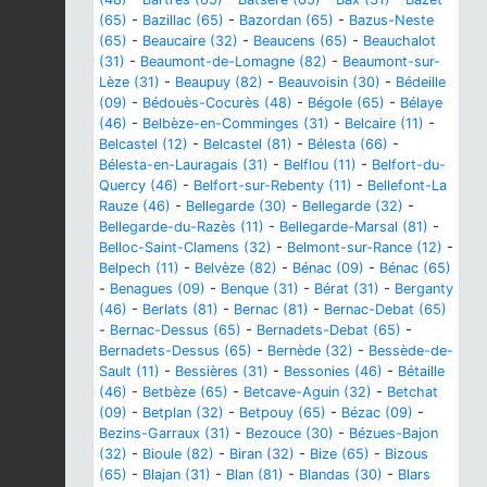
(65)
-
Bazillac (65)
-
Bazordan (65)
-
Bazus-Neste
(65)
-
Beaucaire (32)
-
Beaucens (65)
-
Beauchalot
(31)
-
Beaumont-de-Lomagne (82)
-
Beaumont-sur-
Lèze (31)
-
Beaupuy (82)
-
Beauvoisin (30)
-
Bédeille
(09)
-
Bédouès-Cocurès (48)
-
Bégole (65)
-
Bélaye
(46)
-
Belbèze-en-Comminges (31)
-
Belcaire (11)
-
Belcastel (12)
-
Belcastel (81)
-
Bélesta (66)
-
Bélesta-en-Lauragais (31)
-
Belflou (11)
-
Belfort-du-
Quercy (46)
-
Belfort-sur-Rebenty (11)
-
Bellefont-La
Rauze (46)
-
Bellegarde (30)
-
Bellegarde (32)
-
Bellegarde-du-Razès (11)
-
Bellegarde-Marsal (81)
-
Belloc-Saint-Clamens (32)
-
Belmont-sur-Rance (12)
-
Belpech (11)
-
Belvèze (82)
-
Bénac (09)
-
Bénac (65)
-
Benagues (09)
-
Benque (31)
-
Bérat (31)
-
Berganty
(46)
-
Berlats (81)
-
Bernac (81)
-
Bernac-Debat (65)
-
Bernac-Dessus (65)
-
Bernadets-Debat (65)
-
Bernadets-Dessus (65)
-
Bernède (32)
-
Bessède-de-
Sault (11)
-
Bessières (31)
-
Bessonies (46)
-
Bétaille
(46)
-
Betbèze (65)
-
Betcave-Aguin (32)
-
Betchat
(09)
-
Betplan (32)
-
Betpouy (65)
-
Bézac (09)
-
Bezins-Garraux (31)
-
Bezouce (30)
-
Bézues-Bajon
(32)
-
Bioule (82)
-
Biran (32)
-
Bize (65)
-
Bizous
(65)
-
Blajan (31)
-
Blan (81)
-
Blandas (30)
-
Blars