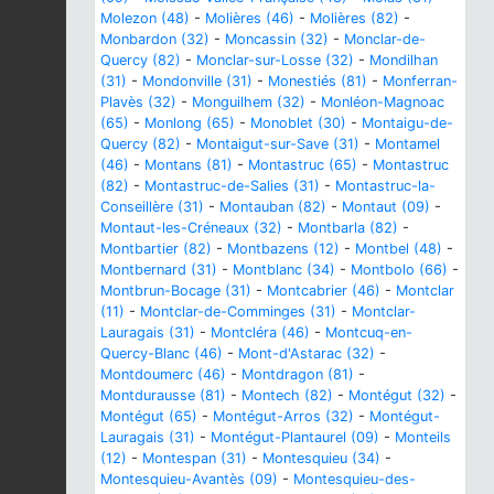
Molezon (48)
-
Molières (46)
-
Molières (82)
-
Monbardon (32)
-
Moncassin (32)
-
Monclar-de-
Quercy (82)
-
Monclar-sur-Losse (32)
-
Mondilhan
(31)
-
Mondonville (31)
-
Monestiés (81)
-
Monferran-
Plavès (32)
-
Monguilhem (32)
-
Monléon-Magnoac
(65)
-
Monlong (65)
-
Monoblet (30)
-
Montaigu-de-
Quercy (82)
-
Montaigut-sur-Save (31)
-
Montamel
(46)
-
Montans (81)
-
Montastruc (65)
-
Montastruc
(82)
-
Montastruc-de-Salies (31)
-
Montastruc-la-
Conseillère (31)
-
Montauban (82)
-
Montaut (09)
-
Montaut-les-Créneaux (32)
-
Montbarla (82)
-
Montbartier (82)
-
Montbazens (12)
-
Montbel (48)
-
Montbernard (31)
-
Montblanc (34)
-
Montbolo (66)
-
Montbrun-Bocage (31)
-
Montcabrier (46)
-
Montclar
(11)
-
Montclar-de-Comminges (31)
-
Montclar-
Lauragais (31)
-
Montcléra (46)
-
Montcuq-en-
Quercy-Blanc (46)
-
Mont-d'Astarac (32)
-
Montdoumerc (46)
-
Montdragon (81)
-
Montdurausse (81)
-
Montech (82)
-
Montégut (32)
-
Montégut (65)
-
Montégut-Arros (32)
-
Montégut-
Lauragais (31)
-
Montégut-Plantaurel (09)
-
Monteils
(12)
-
Montespan (31)
-
Montesquieu (34)
-
Montesquieu-Avantès (09)
-
Montesquieu-des-