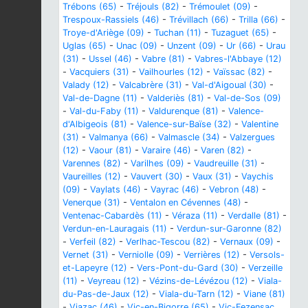
Trébons (65)
-
Tréjouls (82)
-
Trémoulet (09)
-
Trespoux-Rassiels (46)
-
Trévillach (66)
-
Trilla (66)
-
Troye-d'Ariège (09)
-
Tuchan (11)
-
Tuzaguet (65)
-
Uglas (65)
-
Unac (09)
-
Unzent (09)
-
Ur (66)
-
Urau
(31)
-
Ussel (46)
-
Vabre (81)
-
Vabres-l'Abbaye (12)
-
Vacquiers (31)
-
Vailhourles (12)
-
Vaïssac (82)
-
Valady (12)
-
Valcabrère (31)
-
Val-d'Aigoual (30)
-
Val-de-Dagne (11)
-
Valderiès (81)
-
Val-de-Sos (09)
-
Val-du-Faby (11)
-
Valdurenque (81)
-
Valence-
d'Albigeois (81)
-
Valence-sur-Baïse (32)
-
Valentine
(31)
-
Valmanya (66)
-
Valmascle (34)
-
Valzergues
(12)
-
Vaour (81)
-
Varaire (46)
-
Varen (82)
-
Varennes (82)
-
Varilhes (09)
-
Vaudreuille (31)
-
Vaureilles (12)
-
Vauvert (30)
-
Vaux (31)
-
Vaychis
(09)
-
Vaylats (46)
-
Vayrac (46)
-
Vebron (48)
-
Venerque (31)
-
Ventalon en Cévennes (48)
-
Ventenac-Cabardès (11)
-
Véraza (11)
-
Verdalle (81)
-
Verdun-en-Lauragais (11)
-
Verdun-sur-Garonne (82)
-
Verfeil (82)
-
Verlhac-Tescou (82)
-
Vernaux (09)
-
Vernet (31)
-
Verniolle (09)
-
Verrières (12)
-
Versols-
et-Lapeyre (12)
-
Vers-Pont-du-Gard (30)
-
Verzeille
(11)
-
Veyreau (12)
-
Vézins-de-Lévézou (12)
-
Viala-
du-Pas-de-Jaux (12)
-
Viala-du-Tarn (12)
-
Viane (81)
-
Viazac (46)
-
Vic-en-Bigorre (65)
-
Vic-Fezensac