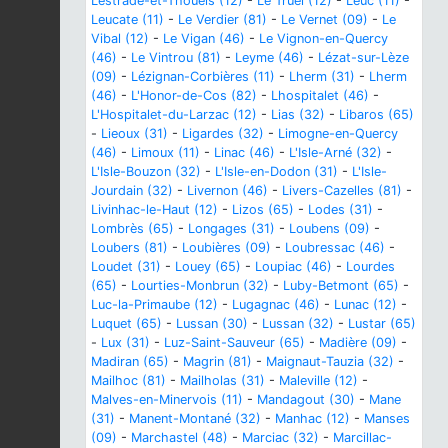
Lestrade-et-Thouels (12)
-
Le Truel (12)
-
Leuc (11)
-
Leucate (11)
-
Le Verdier (81)
-
Le Vernet (09)
-
Le
Vibal (12)
-
Le Vigan (46)
-
Le Vignon-en-Quercy
(46)
-
Le Vintrou (81)
-
Leyme (46)
-
Lézat-sur-Lèze
(09)
-
Lézignan-Corbières (11)
-
Lherm (31)
-
Lherm
(46)
-
L'Honor-de-Cos (82)
-
Lhospitalet (46)
-
L'Hospitalet-du-Larzac (12)
-
Lias (32)
-
Libaros (65)
-
Lieoux (31)
-
Ligardes (32)
-
Limogne-en-Quercy
(46)
-
Limoux (11)
-
Linac (46)
-
L'Isle-Arné (32)
-
L'Isle-Bouzon (32)
-
L'Isle-en-Dodon (31)
-
L'Isle-
Jourdain (32)
-
Livernon (46)
-
Livers-Cazelles (81)
-
Livinhac-le-Haut (12)
-
Lizos (65)
-
Lodes (31)
-
Lombrès (65)
-
Longages (31)
-
Loubens (09)
-
Loubers (81)
-
Loubières (09)
-
Loubressac (46)
-
Loudet (31)
-
Louey (65)
-
Loupiac (46)
-
Lourdes
(65)
-
Lourties-Monbrun (32)
-
Luby-Betmont (65)
-
Luc-la-Primaube (12)
-
Lugagnac (46)
-
Lunac (12)
-
Luquet (65)
-
Lussan (30)
-
Lussan (32)
-
Lustar (65)
-
Lux (31)
-
Luz-Saint-Sauveur (65)
-
Madière (09)
-
Madiran (65)
-
Magrin (81)
-
Maignaut-Tauzia (32)
-
Mailhoc (81)
-
Mailholas (31)
-
Maleville (12)
-
Malves-en-Minervois (11)
-
Mandagout (30)
-
Mane
(31)
-
Manent-Montané (32)
-
Manhac (12)
-
Manses
(09)
-
Marchastel (48)
-
Marciac (32)
-
Marcillac-