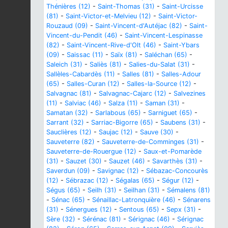
Thénières (12)
-
Saint-Thomas (31)
-
Saint-Urcisse
(81)
-
Saint-Victor-et-Melvieu (12)
-
Saint-Victor-
Rouzaud (09)
-
Saint-Vincent-d'Autéjac (82)
-
Saint-
Vincent-du-Pendit (46)
-
Saint-Vincent-Lespinasse
(82)
-
Saint-Vincent-Rive-d'Olt (46)
-
Saint-Ybars
(09)
-
Saissac (11)
-
Saïx (81)
-
Saléchan (65)
-
Saleich (31)
-
Saliès (81)
-
Salies-du-Salat (31)
-
Sallèles-Cabardès (11)
-
Salles (81)
-
Salles-Adour
(65)
-
Salles-Curan (12)
-
Salles-la-Source (12)
-
Salvagnac (81)
-
Salvagnac-Cajarc (12)
-
Salvezines
(11)
-
Salviac (46)
-
Salza (11)
-
Saman (31)
-
Samatan (32)
-
Sarlabous (65)
-
Sarniguet (65)
-
Sarrant (32)
-
Sarriac-Bigorre (65)
-
Saubens (31)
-
Sauclières (12)
-
Saujac (12)
-
Sauve (30)
-
Sauveterre (82)
-
Sauveterre-de-Comminges (31)
-
Sauveterre-de-Rouergue (12)
-
Saux-et-Pomarède
(31)
-
Sauzet (30)
-
Sauzet (46)
-
Savarthès (31)
-
Saverdun (09)
-
Savignac (12)
-
Sébazac-Concourès
(12)
-
Sébrazac (12)
-
Ségalas (65)
-
Ségur (12)
-
Ségus (65)
-
Seilh (31)
-
Seilhan (31)
-
Sémalens (81)
-
Sénac (65)
-
Sénaillac-Latronquière (46)
-
Sénarens
(31)
-
Sénergues (12)
-
Sentous (65)
-
Sepx (31)
-
Sère (32)
-
Sérénac (81)
-
Sérignac (46)
-
Sérignac