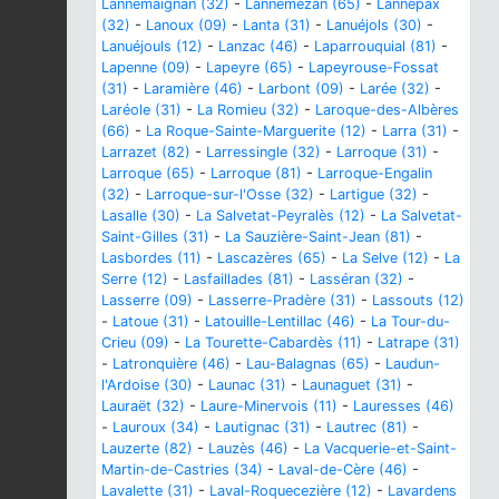
Lannemaignan (32)
-
Lannemezan (65)
-
Lannepax
(32)
-
Lanoux (09)
-
Lanta (31)
-
Lanuéjols (30)
-
Lanuéjouls (12)
-
Lanzac (46)
-
Laparrouquial (81)
-
Lapenne (09)
-
Lapeyre (65)
-
Lapeyrouse-Fossat
(31)
-
Laramière (46)
-
Larbont (09)
-
Larée (32)
-
Laréole (31)
-
La Romieu (32)
-
Laroque-des-Albères
(66)
-
La Roque-Sainte-Marguerite (12)
-
Larra (31)
-
Larrazet (82)
-
Larressingle (32)
-
Larroque (31)
-
Larroque (65)
-
Larroque (81)
-
Larroque-Engalin
(32)
-
Larroque-sur-l'Osse (32)
-
Lartigue (32)
-
Lasalle (30)
-
La Salvetat-Peyralès (12)
-
La Salvetat-
Saint-Gilles (31)
-
La Sauzière-Saint-Jean (81)
-
Lasbordes (11)
-
Lascazères (65)
-
La Selve (12)
-
La
Serre (12)
-
Lasfaillades (81)
-
Lasséran (32)
-
Lasserre (09)
-
Lasserre-Pradère (31)
-
Lassouts (12)
-
Latoue (31)
-
Latouille-Lentillac (46)
-
La Tour-du-
Crieu (09)
-
La Tourette-Cabardès (11)
-
Latrape (31)
-
Latronquière (46)
-
Lau-Balagnas (65)
-
Laudun-
l'Ardoise (30)
-
Launac (31)
-
Launaguet (31)
-
Lauraët (32)
-
Laure-Minervois (11)
-
Lauresses (46)
-
Lauroux (34)
-
Lautignac (31)
-
Lautrec (81)
-
Lauzerte (82)
-
Lauzès (46)
-
La Vacquerie-et-Saint-
Martin-de-Castries (34)
-
Laval-de-Cère (46)
-
Lavalette (31)
-
Laval-Roquecezière (12)
-
Lavardens